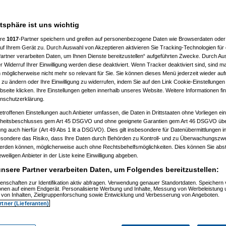
atsphäre ist uns wichtig
ere
1017
-Partner speichern und greifen auf personenbezogene Daten wie Browserdaten oder 
f Ihrem Gerät zu. Durch Auswahl von Akzeptieren aktivieren Sie Tracking-Technologien für d
artner verarbeiten Daten, um Ihnen Dienste bereitzustellen“ aufgeführten Zwecke. Durch Aus
:36:34)
 Widerruf Ihrer Einwilligung werden diese deaktiviert. Wenn Tracker deaktiviert sind, sind m
09, 20:37:39)
 möglicherweise nicht mehr so relevant für Sie. Sie können dieses Menü jederzeit wieder auf
 20:40:59)
 zu ändern oder Ihre Einwilligung zu widerrufen, indem Sie auf den Link Cookie-Einstellunge
09, 20:41:20)
eite klicken. Ihre Einstellungen gelten innerhalb unseres Website. Weitere Informationen fin
substitute
am 30.09.2009, 20:42:04)
nschutzerklärung.
09, 20:45:37)
substitute
am 30.09.2009, 20:46:24)
etroffenen Einstellungen auch Anbieter umfassen, die Daten in Drittstaaten ohne Vorliegen ei
2009, 22:45:21)
itsbeschlusses gem Art 45 DSGVO und ohne geeignete Garantien gem Art 46 DSGVO übermi
09, 22:47:25)
gung auch hierfür (Art 49 Abs 1 lit a DSGVO). Dies gilt insbesondere für Datenübermittlungen i
09, 11:44:17)
esondere das Risiko, dass Ihre Daten durch Behörden zu Kontroll- und zu Überwachungsz
, 11:46:07)
werden können, möglicherweise auch ohne Rechtsbehelfsmöglichkeiten. Dies können Sie abst
, 11:55:41)
eweiligen Anbieter in der Liste keine Einwilligung abgeben.
.10.2009, 11:55:49)
nsere Partner verarbeiten Daten, um Folgendes bereitzustellen:
09, 11:56:58)
enschaften zur Identifikation aktiv abfragen. Verwendung genauer Standortdaten. Speichern 
, 11:57:54)
ionen auf einem Endgerät. Personalisierte Werbung und Inhalte, Messung von Werbeleistung 
09, 11:58:30)
von Inhalten, Zielgruppenforschung sowie Entwicklung und Verbesserung von Angeboten.
 01.10.2009, 11:59:15)
rtner (Lieferanten)
, 12:01:05)
02:28)