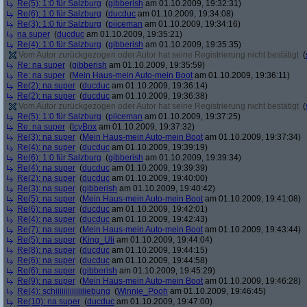
Re(5): 1:0 für Salzburg
(
gibberish
am 01.10.2009, 19:32:31)
Re(6): 1:0 für Salzburg
(
ducduc
am 01.10.2009, 19:34:08)
Re(3): 1:0 für Salzburg
(
piiceman
am 01.10.2009, 19:34:16)
na super
(
ducduc
am 01.10.2009, 19:35:21)
Re(4): 1:0 für Salzburg
(
gibberish
am 01.10.2009, 19:35:35)
Vom Autor zurückgezogen oder Autor hat seine Registrierung nicht bestätigt
(
Re: na super
(
gibberish
am 01.10.2009, 19:35:59)
Re: na super
(
Mein Haus-mein Auto-mein Boot
am 01.10.2009, 19:36:11)
Re(2): na super
(
ducduc
am 01.10.2009, 19:36:14)
Re(2): na super
(
ducduc
am 01.10.2009, 19:36:38)
Vom Autor zurückgezogen oder Autor hat seine Registrierung nicht bestätigt
(
Re(5): 1:0 für Salzburg
(
piiceman
am 01.10.2009, 19:37:25)
Re: na super
(
IcyBox
am 01.10.2009, 19:37:32)
Re(3): na super
(
Mein Haus-mein Auto-mein Boot
am 01.10.2009, 19:37:34)
Re(4): na super
(
ducduc
am 01.10.2009, 19:39:19)
Re(6): 1:0 für Salzburg
(
gibberish
am 01.10.2009, 19:39:34)
Re(4): na super
(
ducduc
am 01.10.2009, 19:39:39)
Re(2): na super
(
ducduc
am 01.10.2009, 19:40:00)
Re(3): na super
(
gibberish
am 01.10.2009, 19:40:42)
Re(5): na super
(
Mein Haus-mein Auto-mein Boot
am 01.10.2009, 19:41:08)
Re(6): na super
(
ducduc
am 01.10.2009, 19:42:01)
Re(4): na super
(
ducduc
am 01.10.2009, 19:42:43)
Re(7): na super
(
Mein Haus-mein Auto-mein Boot
am 01.10.2009, 19:43:44)
Re(5): na super
(
King_Uli
am 01.10.2009, 19:44:04)
Re(8): na super
(
ducduc
am 01.10.2009, 19:44:15)
Re(6): na super
(
ducduc
am 01.10.2009, 19:44:58)
Re(6): na super
(
gibberish
am 01.10.2009, 19:45:29)
Re(9): na super
(
Mein Haus-mein Auto-mein Boot
am 01.10.2009, 19:46:28)
Re(4): schiiiiiiiiiiiiiiiebung
(
Winnie_Pooh
am 01.10.2009, 19:46:45)
Re(10): na super
(
ducduc
am 01.10.2009, 19:47:00)