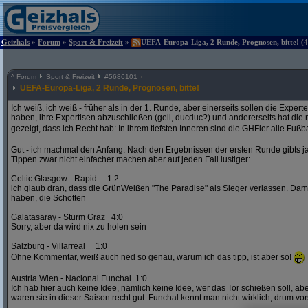
Geizhals
»
Forum
»
Sport & Freizeit
»
UEFA-Europa-Liga, 2 Runde, Prognosen, bitte! (4
^
Forum
Sport & Freizeit
#
5686101
UEFA-Europa-Liga, 2 Runde, Prognosen, bitte!
Ich weiß, ich weiß - früher als in der 1. Runde, aber einerseits sollen die Exper
haben, ihre Expertisen abzuschließen (gell, ducduc?) und andererseits hat die
gezeigt, dass ich Recht hab: In ihrem tiefsten Inneren sind die GHFler alle Fußb
Gut - ich machmal den Anfang. Nach den Ergebnissen der ersten Runde gibts ja
Tippen zwar nicht einfacher machen aber auf jeden Fall lustiger:
Celtic Glasgow - Rapid 1:2
ich glaub dran, dass die GrünWeißen "The Paradise" als Sieger verlassen. D
haben, die Schotten
Galatasaray - Sturm Graz 4:0
Sorry, aber da wird nix zu holen sein
Salzburg - Villarreal 1:0
Ohne Kommentar, weiß auch ned so genau, warum ich das tipp, ist aber so!
Austria Wien - Nacional Funchal 1:0
Ich hab hier auch keine Idee, nämlich keine Idee, wer das Tor schießen soll, abe
waren sie in dieser Saison recht gut. Funchal kennt man nicht wirklich, drum vors