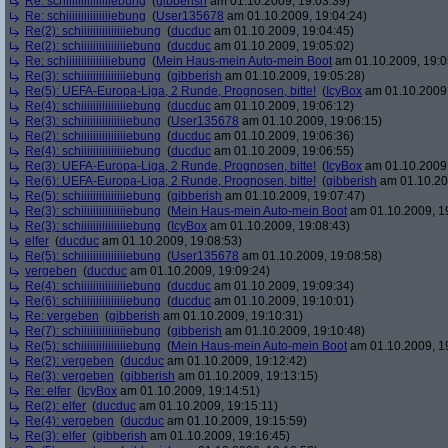
Re: schiiiiiiiiiiiiiiiebung
(
gibberish
am 01.10.2009, 19:03:39)
Re: schiiiiiiiiiiiiiiiebung
(
User135678
am 01.10.2009, 19:04:24)
Re(2): schiiiiiiiiiiiiiiiebung
(
ducduc
am 01.10.2009, 19:04:45)
Re(2): schiiiiiiiiiiiiiiiebung
(
ducduc
am 01.10.2009, 19:05:02)
Re: schiiiiiiiiiiiiiiiebung
(
Mein Haus-mein Auto-mein Boot
am 01.10.2009, 19:0
Re(3): schiiiiiiiiiiiiiiiebung
(
gibberish
am 01.10.2009, 19:05:28)
Re(5): UEFA-Europa-Liga, 2 Runde, Prognosen, bitte!
(
IcyBox
am 01.10.2009,
Re(4): schiiiiiiiiiiiiiiiebung
(
ducduc
am 01.10.2009, 19:06:12)
Re(3): schiiiiiiiiiiiiiiiebung
(
User135678
am 01.10.2009, 19:06:15)
Re(2): schiiiiiiiiiiiiiiiebung
(
ducduc
am 01.10.2009, 19:06:36)
Re(4): schiiiiiiiiiiiiiiiebung
(
ducduc
am 01.10.2009, 19:06:55)
Re(3): UEFA-Europa-Liga, 2 Runde, Prognosen, bitte!
(
IcyBox
am 01.10.2009,
Re(6): UEFA-Europa-Liga, 2 Runde, Prognosen, bitte!
(
gibberish
am 01.10.20
Re(5): schiiiiiiiiiiiiiiiebung
(
gibberish
am 01.10.2009, 19:07:47)
Re(3): schiiiiiiiiiiiiiiiebung
(
Mein Haus-mein Auto-mein Boot
am 01.10.2009, 1
Re(3): schiiiiiiiiiiiiiiiebung
(
IcyBox
am 01.10.2009, 19:08:43)
elfer
(
ducduc
am 01.10.2009, 19:08:53)
Re(5): schiiiiiiiiiiiiiiiebung
(
User135678
am 01.10.2009, 19:08:58)
vergeben
(
ducduc
am 01.10.2009, 19:09:24)
Re(4): schiiiiiiiiiiiiiiiebung
(
ducduc
am 01.10.2009, 19:09:34)
Re(6): schiiiiiiiiiiiiiiiebung
(
ducduc
am 01.10.2009, 19:10:01)
Re: vergeben
(
gibberish
am 01.10.2009, 19:10:31)
Re(7): schiiiiiiiiiiiiiiiebung
(
gibberish
am 01.10.2009, 19:10:48)
Re(5): schiiiiiiiiiiiiiiiebung
(
Mein Haus-mein Auto-mein Boot
am 01.10.2009, 1
Re(2): vergeben
(
ducduc
am 01.10.2009, 19:12:42)
Re(3): vergeben
(
gibberish
am 01.10.2009, 19:13:15)
Re: elfer
(
IcyBox
am 01.10.2009, 19:14:51)
Re(2): elfer
(
ducduc
am 01.10.2009, 19:15:11)
Re(4): vergeben
(
ducduc
am 01.10.2009, 19:15:59)
Re(3): elfer
(
gibberish
am 01.10.2009, 19:16:45)