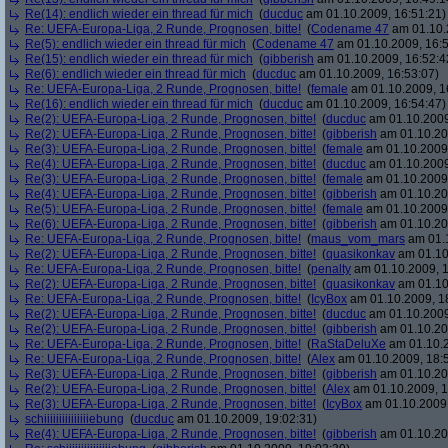
Re(14): endlich wieder ein thread für mich
(
ducduc
am 01.10.2009, 16:51:21)
Re: UEFA-Europa-Liga, 2 Runde, Prognosen, bitte!
(
Codename 47
am 01.10.
Re(5): endlich wieder ein thread für mich
(
Codename 47
am 01.10.2009, 16:5
Re(15): endlich wieder ein thread für mich
(
gibberish
am 01.10.2009, 16:52:4
Re(6): endlich wieder ein thread für mich
(
ducduc
am 01.10.2009, 16:53:07)
Re: UEFA-Europa-Liga, 2 Runde, Prognosen, bitte!
(
female
am 01.10.2009, 1
Re(16): endlich wieder ein thread für mich
(
ducduc
am 01.10.2009, 16:54:47)
Re(2): UEFA-Europa-Liga, 2 Runde, Prognosen, bitte!
(
ducduc
am 01.10.2009
Re(2): UEFA-Europa-Liga, 2 Runde, Prognosen, bitte!
(
gibberish
am 01.10.20
Re(3): UEFA-Europa-Liga, 2 Runde, Prognosen, bitte!
(
female
am 01.10.2009,
Re(4): UEFA-Europa-Liga, 2 Runde, Prognosen, bitte!
(
ducduc
am 01.10.2009
Re(3): UEFA-Europa-Liga, 2 Runde, Prognosen, bitte!
(
female
am 01.10.2009,
Re(4): UEFA-Europa-Liga, 2 Runde, Prognosen, bitte!
(
gibberish
am 01.10.20
Re(5): UEFA-Europa-Liga, 2 Runde, Prognosen, bitte!
(
female
am 01.10.2009,
Re(6): UEFA-Europa-Liga, 2 Runde, Prognosen, bitte!
(
gibberish
am 01.10.20
Re: UEFA-Europa-Liga, 2 Runde, Prognosen, bitte!
(
maus_vom_mars
am 01.1
Re(2): UEFA-Europa-Liga, 2 Runde, Prognosen, bitte!
(
quasikonkav
am 01.10
Re: UEFA-Europa-Liga, 2 Runde, Prognosen, bitte!
(
penalty
am 01.10.2009, 1
Re(2): UEFA-Europa-Liga, 2 Runde, Prognosen, bitte!
(
quasikonkav
am 01.10
Re: UEFA-Europa-Liga, 2 Runde, Prognosen, bitte!
(
IcyBox
am 01.10.2009, 1
Re(2): UEFA-Europa-Liga, 2 Runde, Prognosen, bitte!
(
ducduc
am 01.10.2009
Re(2): UEFA-Europa-Liga, 2 Runde, Prognosen, bitte!
(
gibberish
am 01.10.20
Re: UEFA-Europa-Liga, 2 Runde, Prognosen, bitte!
(
RaStaDeluXe
am 01.10.2
Re: UEFA-Europa-Liga, 2 Runde, Prognosen, bitte!
(
Alex
am 01.10.2009, 18:
Re(3): UEFA-Europa-Liga, 2 Runde, Prognosen, bitte!
(
gibberish
am 01.10.20
Re(2): UEFA-Europa-Liga, 2 Runde, Prognosen, bitte!
(
Alex
am 01.10.2009, 1
Re(3): UEFA-Europa-Liga, 2 Runde, Prognosen, bitte!
(
IcyBox
am 01.10.2009,
schiiiiiiiiiiiiiiiebung
(
ducduc
am 01.10.2009, 19:02:31)
Re(4): UEFA-Europa-Liga, 2 Runde, Prognosen, bitte!
(
gibberish
am 01.10.20