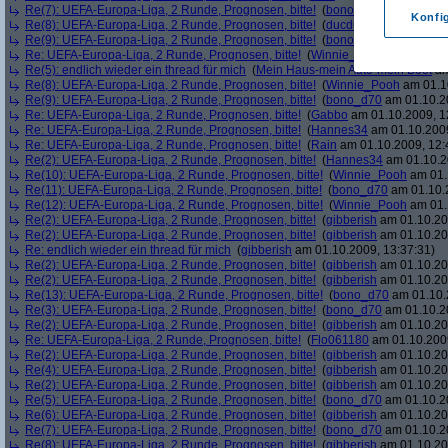
Re(7): UEFA-Europa-Liga, 2 Runde, Prognosen, bitte!
(
bono_d70
am 01.10.20
Konfi
Re(8): UEFA-Europa-Liga, 2 Runde, Prognosen, bitte!
(
ducduc
am 01.10.2009
Re(9): UEFA-Europa-Liga, 2 Runde, Prognosen, bitte!
(
bono_d70
am 01.10.20
Re: UEFA-Europa-Liga, 2 Runde, Prognosen, bitte!
(
Winnie_Pooh
am 01.10.2
Re(5): endlich wieder ein thread für mich
(
Mein Haus-mein Auto-mein Boot
am
Re(8): UEFA-Europa-Liga, 2 Runde, Prognosen, bitte!
(
Winnie_Pooh
am 01.10
Re(9): UEFA-Europa-Liga, 2 Runde, Prognosen, bitte!
(
bono_d70
am 01.10.20
Re: UEFA-Europa-Liga, 2 Runde, Prognosen, bitte!
(
Gabbo
am 01.10.2009, 1
Re: UEFA-Europa-Liga, 2 Runde, Prognosen, bitte!
(
Hannes34
am 01.10.2009
Re: UEFA-Europa-Liga, 2 Runde, Prognosen, bitte!
(
Rain
am 01.10.2009, 12:
Re(2): UEFA-Europa-Liga, 2 Runde, Prognosen, bitte!
(
Hannes34
am 01.10.2
Re(10): UEFA-Europa-Liga, 2 Runde, Prognosen, bitte!
(
Winnie_Pooh
am 01.
Re(11): UEFA-Europa-Liga, 2 Runde, Prognosen, bitte!
(
bono_d70
am 01.10.2
Re(12): UEFA-Europa-Liga, 2 Runde, Prognosen, bitte!
(
Winnie_Pooh
am 01.
Re(2): UEFA-Europa-Liga, 2 Runde, Prognosen, bitte!
(
gibberish
am 01.10.20
Re(2): UEFA-Europa-Liga, 2 Runde, Prognosen, bitte!
(
gibberish
am 01.10.20
Re: endlich wieder ein thread für mich
(
gibberish
am 01.10.2009, 13:37:31)
Re(2): UEFA-Europa-Liga, 2 Runde, Prognosen, bitte!
(
gibberish
am 01.10.20
Re(2): UEFA-Europa-Liga, 2 Runde, Prognosen, bitte!
(
gibberish
am 01.10.20
Re(13): UEFA-Europa-Liga, 2 Runde, Prognosen, bitte!
(
bono_d70
am 01.10.
Re(3): UEFA-Europa-Liga, 2 Runde, Prognosen, bitte!
(
bono_d70
am 01.10.20
Re(2): UEFA-Europa-Liga, 2 Runde, Prognosen, bitte!
(
gibberish
am 01.10.20
Re: UEFA-Europa-Liga, 2 Runde, Prognosen, bitte!
(
Flo061180
am 01.10.2009
Re(2): UEFA-Europa-Liga, 2 Runde, Prognosen, bitte!
(
gibberish
am 01.10.20
Re(4): UEFA-Europa-Liga, 2 Runde, Prognosen, bitte!
(
gibberish
am 01.10.20
Re(2): UEFA-Europa-Liga, 2 Runde, Prognosen, bitte!
(
gibberish
am 01.10.20
Re(5): UEFA-Europa-Liga, 2 Runde, Prognosen, bitte!
(
bono_d70
am 01.10.20
Re(6): UEFA-Europa-Liga, 2 Runde, Prognosen, bitte!
(
gibberish
am 01.10.20
Re(7): UEFA-Europa-Liga, 2 Runde, Prognosen, bitte!
(
bono_d70
am 01.10.20
Re(8): UEFA-Europa-Liga, 2 Runde, Prognosen, bitte!
(
gibberish
am 01.10.20