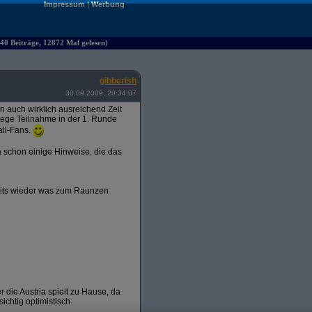
Impressum
|
Werbung
40 Beiträge, 12872 Mal gelesen)
gibberish
30.09.2009, 20:34:07
ten auch wirklich ausreichend Zeit
 rege Teilnahme in der 1. Runde
all-Fans.
 schon einige Hinweise, die das
amits wieder was zum Raunzen
r die Austria spielt zu Hause, da
ichtig optimistisch.