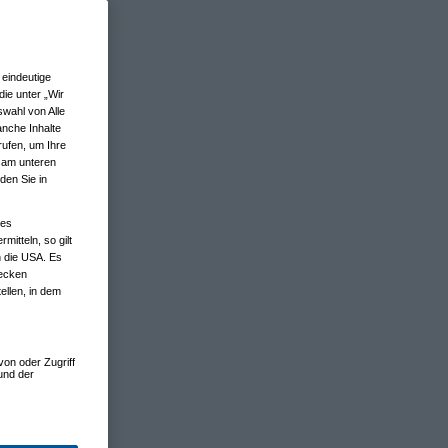
eindeutige
ie unter „Wir
wahl von Alle
anche Inhalte
rufen, um Ihre
n am unteren
den Sie in
nes
tteln, so gilt
n die USA. Es
wecken
ellen, in dem
von oder Zugriff
und der