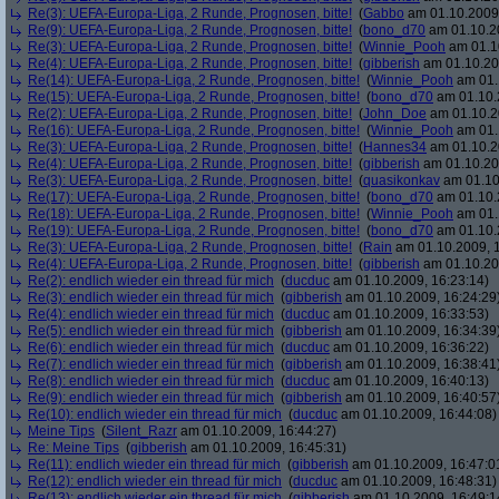
Re(3): UEFA-Europa-Liga, 2 Runde, Prognosen, bitte!
(
Gabbo
am 01.10.2009,
Re(9): UEFA-Europa-Liga, 2 Runde, Prognosen, bitte!
(
bono_d70
am 01.10.20
Re(3): UEFA-Europa-Liga, 2 Runde, Prognosen, bitte!
(
Winnie_Pooh
am 01.10
Re(4): UEFA-Europa-Liga, 2 Runde, Prognosen, bitte!
(
gibberish
am 01.10.20
Re(14): UEFA-Europa-Liga, 2 Runde, Prognosen, bitte!
(
Winnie_Pooh
am 01.
Re(15): UEFA-Europa-Liga, 2 Runde, Prognosen, bitte!
(
bono_d70
am 01.10.
Re(2): UEFA-Europa-Liga, 2 Runde, Prognosen, bitte!
(
John_Doe
am 01.10.2
Re(16): UEFA-Europa-Liga, 2 Runde, Prognosen, bitte!
(
Winnie_Pooh
am 01.
Re(3): UEFA-Europa-Liga, 2 Runde, Prognosen, bitte!
(
Hannes34
am 01.10.2
Re(4): UEFA-Europa-Liga, 2 Runde, Prognosen, bitte!
(
gibberish
am 01.10.20
Re(3): UEFA-Europa-Liga, 2 Runde, Prognosen, bitte!
(
quasikonkav
am 01.10
Re(17): UEFA-Europa-Liga, 2 Runde, Prognosen, bitte!
(
bono_d70
am 01.10.
Re(18): UEFA-Europa-Liga, 2 Runde, Prognosen, bitte!
(
Winnie_Pooh
am 01.
Re(19): UEFA-Europa-Liga, 2 Runde, Prognosen, bitte!
(
bono_d70
am 01.10.
Re(3): UEFA-Europa-Liga, 2 Runde, Prognosen, bitte!
(
Rain
am 01.10.2009, 1
Re(4): UEFA-Europa-Liga, 2 Runde, Prognosen, bitte!
(
gibberish
am 01.10.20
Re(2): endlich wieder ein thread für mich
(
ducduc
am 01.10.2009, 16:23:14)
Re(3): endlich wieder ein thread für mich
(
gibberish
am 01.10.2009, 16:24:29
Re(4): endlich wieder ein thread für mich
(
ducduc
am 01.10.2009, 16:33:53)
Re(5): endlich wieder ein thread für mich
(
gibberish
am 01.10.2009, 16:34:39
Re(6): endlich wieder ein thread für mich
(
ducduc
am 01.10.2009, 16:36:22)
Re(7): endlich wieder ein thread für mich
(
gibberish
am 01.10.2009, 16:38:41
Re(8): endlich wieder ein thread für mich
(
ducduc
am 01.10.2009, 16:40:13)
Re(9): endlich wieder ein thread für mich
(
gibberish
am 01.10.2009, 16:40:57
Re(10): endlich wieder ein thread für mich
(
ducduc
am 01.10.2009, 16:44:08)
Meine Tips
(
Silent_Razr
am 01.10.2009, 16:44:27)
Re: Meine Tips
(
gibberish
am 01.10.2009, 16:45:31)
Re(11): endlich wieder ein thread für mich
(
gibberish
am 01.10.2009, 16:47:0
Re(12): endlich wieder ein thread für mich
(
ducduc
am 01.10.2009, 16:48:31)
Re(13): endlich wieder ein thread für mich
(
gibberish
am 01.10.2009, 16:49:1