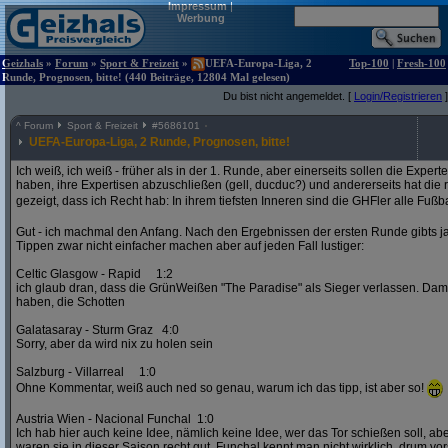
Impressum
|
Werbung
Geizhals
»
Forum
»
Sport & Freizeit
»
UEFA-Europa-Liga, 2
Top-100
|
Fresh-100
Runde, Prognosen, bitte! (440 Beiträge, 12804 Mal gelesen)
Du bist nicht angemeldet. [
Login/Registrieren
]
^
Forum
Sport & Freizeit
#
5686101
UEFA-Europa-Liga, 2 Runde, Prognosen, bitte!
Ich weiß, ich weiß - früher als in der 1. Runde, aber einerseits sollen die Exper
haben, ihre Expertisen abzuschließen (gell, ducduc?) und andererseits hat die
gezeigt, dass ich Recht hab: In ihrem tiefsten Inneren sind die GHFler alle Fußb
Gut - ich machmal den Anfang. Nach den Ergebnissen der ersten Runde gibts ja
Tippen zwar nicht einfacher machen aber auf jeden Fall lustiger:
Celtic Glasgow - Rapid 1:2
ich glaub dran, dass die GrünWeißen "The Paradise" als Sieger verlassen. D
haben, die Schotten
Galatasaray - Sturm Graz 4:0
Sorry, aber da wird nix zu holen sein
Salzburg - Villarreal 1:0
Ohne Kommentar, weiß auch ned so genau, warum ich das tipp, ist aber so!
Austria Wien - Nacional Funchal 1:0
Ich hab hier auch keine Idee, nämlich keine Idee, wer das Tor schießen soll, abe
waren sie in dieser Saison recht gut. Funchal kennt man nicht wirklich, drum vors