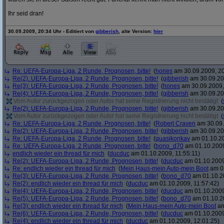
Ihr seid dran!
30.09.2009, 20:34 Uhr - Editiert von
gibberish
, alte Version:
hier
Re: UEFA-Europa-Liga, 2 Runde, Prognosen, bitte!
(
hones
am 30.09.2009, 20
Re(2): UEFA-Europa-Liga, 2 Runde, Prognosen, bitte!
(
gibberish
am 30.09.20
Re(3): UEFA-Europa-Liga, 2 Runde, Prognosen, bitte!
(
hones
am 30.09.2009,
Re(4): UEFA-Europa-Liga, 2 Runde, Prognosen, bitte!
(
gibberish
am 30.09.20
Vom Autor zurückgezogen oder Autor hat seine Registrierung nicht bestätigt
(
Re(2): UEFA-Europa-Liga, 2 Runde, Prognosen, bitte!
(
gibberish
am 30.09.20
Vom Autor zurückgezogen oder Autor hat seine Registrierung nicht bestätigt
(
Re: UEFA-Europa-Liga, 2 Runde, Prognosen, bitte!
(
Robert Craven
am 30.09.
Re(2): UEFA-Europa-Liga, 2 Runde, Prognosen, bitte!
(
gibberish
am 30.09.20
Re: UEFA-Europa-Liga, 2 Runde, Prognosen, bitte!
(
quasikonkav
am 01.10.20
Re: UEFA-Europa-Liga, 2 Runde, Prognosen, bitte!
(
bono_d70
am 01.10.2009
endlich wieder ein thread für mich
(
ducduc
am 01.10.2009, 11:55:11)
Re(2): UEFA-Europa-Liga, 2 Runde, Prognosen, bitte!
(
ducduc
am 01.10.2009
Re: endlich wieder ein thread für mich
(
Mein Haus-mein Auto-mein Boot
am 01
Re(3): UEFA-Europa-Liga, 2 Runde, Prognosen, bitte!
(
bono_d70
am 01.10.20
Re(2): endlich wieder ein thread für mich
(
ducduc
am 01.10.2009, 11:57:42)
Re(4): UEFA-Europa-Liga, 2 Runde, Prognosen, bitte!
(
ducduc
am 01.10.2009
Re(5): UEFA-Europa-Liga, 2 Runde, Prognosen, bitte!
(
bono_d70
am 01.10.20
Re(3): endlich wieder ein thread für mich
(
Mein Haus-mein Auto-mein Boot
am
Re(6): UEFA-Europa-Liga, 2 Runde, Prognosen, bitte!
(
ducduc
am 01.10.2009
Re(4): endlich wieder ein thread für mich
(
ducduc
am 01.10.2009, 12:01:25)