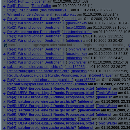
Re(4): Puh.....
(
gibberish
am 01.10.2009, 23:04:03)
Re(5): Puh.....
(
Tonic Walter
am 01.10.2009, 23:05:11)
Re(8): 1:0 für Sturm
(
dasistmeinnick11+
am 01.10.2009, 23:07:22)
Wir sind vor den Deutschen!!!
(
quasikonkav
am 01.10.2009, 23:08:14)
Re: Wir sind vor den Deutschen!!!
(
gibberish
am 01.10.2009, 23:09:01)
Re(2): Wir sind vor den Deutschen!!!
(
quasikonkav
am 01.10.2009, 23:10:04)
Re(2): Wir sind vor den Deutschen!!!
(
user182285
am 01.10.2009, 23:10:06)
Re: Wir sind vor den Deutschen!!!
(
dasistmeinnick11+
am 01.10.2009, 23:10:
Re(3): Wir sind vor den Deutschen!!!
(
gibberish
am 01.10.2009, 23:19:15)
Re(3): Wir sind vor den Deutschen!!!
(
gibberish
am 01.10.2009, 23:20:42)
Vom Autor zurückgezogen oder Autor hat seine Registrierung nicht bestätigt
(
Re(4): Wir sind vor den Deutschen!!!
(
Tonic Walter
am 01.10.2009, 23:23:43)
Re(5): Wir sind vor den Deutschen!!!
(
quasikonkav
am 01.10.2009, 23:24:33)
Re(5): Wir sind vor den Deutschen!!!
(
gibberish
am 01.10.2009, 23:24:42)
Re(6): Wir sind vor den Deutschen!!!
(
Tonic Walter
am 01.10.2009, 23:25:40)
salzburgspiel eine zache gschicht?
(
user182285
am 01.10.2009, 23:26:27)
Re: salzburgspiel eine zache gschicht?
(
gibberish
am 01.10.2009, 23:27:39)
Re: UEFA-Europa-Liga, 2 Runde, Prognosen, bitte!
(
Robert Craven
am 01.10.
Re(2): salzburgspiel eine zache gschicht?
(
user182285
am 01.10.2009, 23:2
Re: salzburgspiel eine zache gschicht?
(
Truth69
am 01.10.2009, 23:29:37)
Re(2): UEFA-Europa-Liga, 2 Runde, Prognosen, bitte!
(
gibberish
am 01.10.2
Re(3): UEFA-Europa-Liga, 2 Runde, Prognosen, bitte!
(
Tonic Walter
am 01.1
Re(4): UEFA-Europa-Liga, 2 Runde, Prognosen, bitte!
(
gibberish
am 01.10.2
Re(2): salzburgspiel eine zache gschicht?
(
gibberish
am 01.10.2009, 23:33
Re(5): UEFA-Europa-Liga, 2 Runde, Prognosen, bitte!
(
Tonic Walter
am 01.1
Re(2): salzburgspiel eine zache gschicht?
(
quasikonkav
am 01.10.2009, 2
Re(6): UEFA-Europa-Liga, 2 Runde, Prognosen, bitte!
(
gibberish
am 01.10.2
Re(3): salzburgspiel eine zache gschicht?
(
Truth69
am 01.10.2009, 23:35:
Re(7): UEFA-Europa-Liga, 2 Runde, Prognosen, bitte!
(
Tonic Walter
am 01.1
Re(4): salzburgspiel eine zache gschicht?
(
gibberish
am 01.10.2009, 23:36