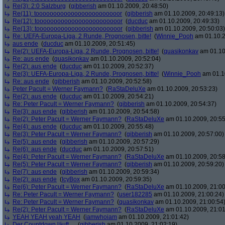
Re(3): 2:0 Salzburg
(
gibberish
am 01.10.2009, 20:48:50)
Re(11): toooooooooooooooooooooooor
(
gibberish
am 01.10.2009, 20:49:13)
Re(12): toooooooooooooooooooooooor
(
ducduc
am 01.10.2009, 20:49:33)
Re(13): toooooooooooooooooooooooor
(
gibberish
am 01.10.2009, 20:50:03)
Re: UEFA-Europa-Liga, 2 Runde, Prognosen, bitte!
(
Winnie_Pooh
am 01.10.2
aus ende
(
ducduc
am 01.10.2009, 20:51:45)
Re(2): UEFA-Europa-Liga, 2 Runde, Prognosen, bitte!
(
quasikonkav
am 01.10
Re: aus ende
(
quasikonkav
am 01.10.2009, 20:52:04)
Re(2): aus ende
(
ducduc
am 01.10.2009, 20:52:37)
Re(3): UEFA-Europa-Liga, 2 Runde, Prognosen, bitte!
(
Winnie_Pooh
am 01.10
Re: aus ende
(
gibberish
am 01.10.2009, 20:52:58)
Peter Pacult = Werner Faymann?
(
RaStaDeluXe
am 01.10.2009, 20:53:23)
Re(2): aus ende
(
ducduc
am 01.10.2009, 20:54:21)
Re: Peter Pacult = Werner Faymann?
(
gibberish
am 01.10.2009, 20:54:37)
Re(3): aus ende
(
gibberish
am 01.10.2009, 20:54:58)
Re(2): Peter Pacult = Werner Faymann?
(
RaStaDeluXe
am 01.10.2009, 20:55
Re(4): aus ende
(
ducduc
am 01.10.2009, 20:55:48)
Re(3): Peter Pacult = Werner Faymann?
(
gibberish
am 01.10.2009, 20:57:00)
Re(5): aus ende
(
gibberish
am 01.10.2009, 20:57:29)
Re(6): aus ende
(
ducduc
am 01.10.2009, 20:57:51)
Re(4): Peter Pacult = Werner Faymann?
(
RaStaDeluXe
am 01.10.2009, 20:58
Re(5): Peter Pacult = Werner Faymann?
(
gibberish
am 01.10.2009, 20:59:20)
Re(7): aus ende
(
gibberish
am 01.10.2009, 20:59:34)
Re(2): aus ende
(
IcyBox
am 01.10.2009, 20:59:35)
Re(6): Peter Pacult = Werner Faymann?
(
RaStaDeluXe
am 01.10.2009, 21:00
Re: Peter Pacult = Werner Faymann?
(
user182285
am 01.10.2009, 21:00:24)
Re: Peter Pacult = Werner Faymann?
(
quasikonkav
am 01.10.2009, 21:00:54
Re(2): Peter Pacult = Werner Faymann?
(
RaStaDeluXe
am 01.10.2009, 21:01
YEAH YEAH yeah YEAH
(
iamwhoiam
am 01.10.2009, 21:01:42)
Der Countdown läuft....
(
gibberish
am 01.10.2009, 21:02:19)