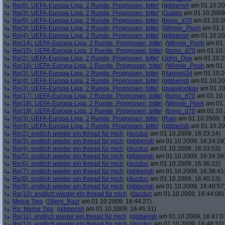
Re(8): UEFA-Europa-Liga, 2 Runde, Prognosen, bitte!
(
gibberish
am 01.10.20
Re(3): UEFA-Europa-Liga, 2 Runde, Prognosen, bitte!
(
Gabbo
am 01.10.2009,
Re(9): UEFA-Europa-Liga, 2 Runde, Prognosen, bitte!
(
bono_d70
am 01.10.20
Re(3): UEFA-Europa-Liga, 2 Runde, Prognosen, bitte!
(
Winnie_Pooh
am 01.10
Re(4): UEFA-Europa-Liga, 2 Runde, Prognosen, bitte!
(
gibberish
am 01.10.20
Re(14): UEFA-Europa-Liga, 2 Runde, Prognosen, bitte!
(
Winnie_Pooh
am 01.
Re(15): UEFA-Europa-Liga, 2 Runde, Prognosen, bitte!
(
bono_d70
am 01.10.
Re(2): UEFA-Europa-Liga, 2 Runde, Prognosen, bitte!
(
John_Doe
am 01.10.2
Re(16): UEFA-Europa-Liga, 2 Runde, Prognosen, bitte!
(
Winnie_Pooh
am 01.
Re(3): UEFA-Europa-Liga, 2 Runde, Prognosen, bitte!
(
Hannes34
am 01.10.2
Re(4): UEFA-Europa-Liga, 2 Runde, Prognosen, bitte!
(
gibberish
am 01.10.20
Re(3): UEFA-Europa-Liga, 2 Runde, Prognosen, bitte!
(
quasikonkav
am 01.10
Re(17): UEFA-Europa-Liga, 2 Runde, Prognosen, bitte!
(
bono_d70
am 01.10.
Re(18): UEFA-Europa-Liga, 2 Runde, Prognosen, bitte!
(
Winnie_Pooh
am 01.
Re(19): UEFA-Europa-Liga, 2 Runde, Prognosen, bitte!
(
bono_d70
am 01.10.
Re(3): UEFA-Europa-Liga, 2 Runde, Prognosen, bitte!
(
Rain
am 01.10.2009, 1
Re(4): UEFA-Europa-Liga, 2 Runde, Prognosen, bitte!
(
gibberish
am 01.10.20
Re(2): endlich wieder ein thread für mich
(
ducduc
am 01.10.2009, 16:23:14)
Re(3): endlich wieder ein thread für mich
(
gibberish
am 01.10.2009, 16:24:29
Re(4): endlich wieder ein thread für mich
(
ducduc
am 01.10.2009, 16:33:53)
Re(5): endlich wieder ein thread für mich
(
gibberish
am 01.10.2009, 16:34:39
Re(6): endlich wieder ein thread für mich
(
ducduc
am 01.10.2009, 16:36:22)
Re(7): endlich wieder ein thread für mich
(
gibberish
am 01.10.2009, 16:38:41
Re(8): endlich wieder ein thread für mich
(
ducduc
am 01.10.2009, 16:40:13)
Re(9): endlich wieder ein thread für mich
(
gibberish
am 01.10.2009, 16:40:57
Re(10): endlich wieder ein thread für mich
(
ducduc
am 01.10.2009, 16:44:08)
Meine Tips
(
Silent_Razr
am 01.10.2009, 16:44:27)
Re: Meine Tips
(
gibberish
am 01.10.2009, 16:45:31)
Re(11): endlich wieder ein thread für mich
(
gibberish
am 01.10.2009, 16:47:0
Re(12): endlich wieder ein thread für mich
(
ducduc
am 01.10.2009, 16:48:31)