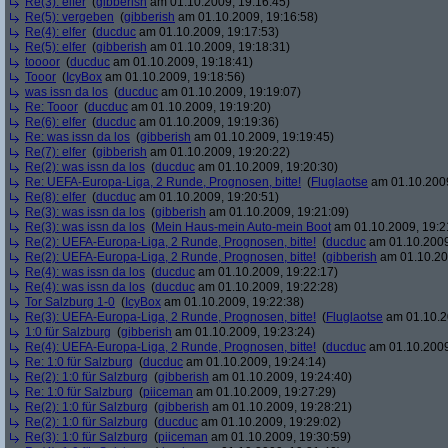
Re(3): elfer
(
gibberish
am 01.10.2009, 19:16:45)
Re(5): vergeben
(
gibberish
am 01.10.2009, 19:16:58)
Re(4): elfer
(
ducduc
am 01.10.2009, 19:17:53)
Re(5): elfer
(
gibberish
am 01.10.2009, 19:18:31)
toooor
(
ducduc
am 01.10.2009, 19:18:41)
Tooor
(
IcyBox
am 01.10.2009, 19:18:56)
was issn da los
(
ducduc
am 01.10.2009, 19:19:07)
Re: Tooor
(
ducduc
am 01.10.2009, 19:19:20)
Re(6): elfer
(
ducduc
am 01.10.2009, 19:19:36)
Re: was issn da los
(
gibberish
am 01.10.2009, 19:19:45)
Re(7): elfer
(
gibberish
am 01.10.2009, 19:20:22)
Re(2): was issn da los
(
ducduc
am 01.10.2009, 19:20:30)
Re: UEFA-Europa-Liga, 2 Runde, Prognosen, bitte!
(
Fluglaotse
am 01.10.2009
Re(8): elfer
(
ducduc
am 01.10.2009, 19:20:51)
Re(3): was issn da los
(
gibberish
am 01.10.2009, 19:21:09)
Re(3): was issn da los
(
Mein Haus-mein Auto-mein Boot
am 01.10.2009, 19:2
Re(2): UEFA-Europa-Liga, 2 Runde, Prognosen, bitte!
(
ducduc
am 01.10.2009
Re(2): UEFA-Europa-Liga, 2 Runde, Prognosen, bitte!
(
gibberish
am 01.10.20
Re(4): was issn da los
(
ducduc
am 01.10.2009, 19:22:17)
Re(4): was issn da los
(
ducduc
am 01.10.2009, 19:22:28)
Tor Salzburg 1-0
(
IcyBox
am 01.10.2009, 19:22:38)
Re(3): UEFA-Europa-Liga, 2 Runde, Prognosen, bitte!
(
Fluglaotse
am 01.10.2
1:0 für Salzburg
(
gibberish
am 01.10.2009, 19:23:24)
Re(4): UEFA-Europa-Liga, 2 Runde, Prognosen, bitte!
(
ducduc
am 01.10.2009
Re: 1:0 für Salzburg
(
ducduc
am 01.10.2009, 19:24:14)
Re(2): 1:0 für Salzburg
(
gibberish
am 01.10.2009, 19:24:40)
Re: 1:0 für Salzburg
(
piiceman
am 01.10.2009, 19:27:29)
Re(2): 1:0 für Salzburg
(
gibberish
am 01.10.2009, 19:28:21)
Re(2): 1:0 für Salzburg
(
ducduc
am 01.10.2009, 19:29:02)
Re(3): 1:0 für Salzburg
(
piiceman
am 01.10.2009, 19:30:59)