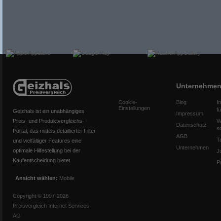
Unternehme
Cookie-
Blog
I
Einstellungen
f
Geizhals ist ein unabhängiges
Impressum
Preis- und Produktvergleichs-
W
Datenschutz
s
Portal, das mittels detaillierter Filter
AGB
T
und vielfältiger Features eine
Unternehmen
optimale Hilfestellung bei der
J
Kaufentscheidung bietet.
P
Ansicht wählen:
Mobile
Copyright © 1997-2026
Preisvergleich Internet Services
AG