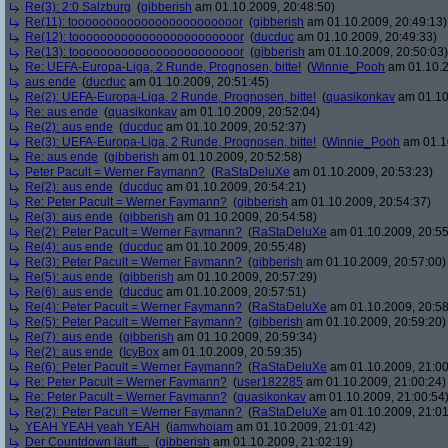
Re(3): 2:0 Salzburg
(
gibberish
am 01.10.2009, 20:48:50)
Re(11): toooooooooooooooooooooooor
(
gibberish
am 01.10.2009, 20:49:13)
Re(12): toooooooooooooooooooooooor
(
ducduc
am 01.10.2009, 20:49:33)
Re(13): toooooooooooooooooooooooor
(
gibberish
am 01.10.2009, 20:50:03)
Re: UEFA-Europa-Liga, 2 Runde, Prognosen, bitte!
(
Winnie_Pooh
am 01.10.2
aus ende
(
ducduc
am 01.10.2009, 20:51:45)
Re(2): UEFA-Europa-Liga, 2 Runde, Prognosen, bitte!
(
quasikonkav
am 01.10
Re: aus ende
(
quasikonkav
am 01.10.2009, 20:52:04)
Re(2): aus ende
(
ducduc
am 01.10.2009, 20:52:37)
Re(3): UEFA-Europa-Liga, 2 Runde, Prognosen, bitte!
(
Winnie_Pooh
am 01.10
Re: aus ende
(
gibberish
am 01.10.2009, 20:52:58)
Peter Pacult = Werner Faymann?
(
RaStaDeluXe
am 01.10.2009, 20:53:23)
Re(2): aus ende
(
ducduc
am 01.10.2009, 20:54:21)
Re: Peter Pacult = Werner Faymann?
(
gibberish
am 01.10.2009, 20:54:37)
Re(3): aus ende
(
gibberish
am 01.10.2009, 20:54:58)
Re(2): Peter Pacult = Werner Faymann?
(
RaStaDeluXe
am 01.10.2009, 20:55
Re(4): aus ende
(
ducduc
am 01.10.2009, 20:55:48)
Re(3): Peter Pacult = Werner Faymann?
(
gibberish
am 01.10.2009, 20:57:00)
Re(5): aus ende
(
gibberish
am 01.10.2009, 20:57:29)
Re(6): aus ende
(
ducduc
am 01.10.2009, 20:57:51)
Re(4): Peter Pacult = Werner Faymann?
(
RaStaDeluXe
am 01.10.2009, 20:58
Re(5): Peter Pacult = Werner Faymann?
(
gibberish
am 01.10.2009, 20:59:20)
Re(7): aus ende
(
gibberish
am 01.10.2009, 20:59:34)
Re(2): aus ende
(
IcyBox
am 01.10.2009, 20:59:35)
Re(6): Peter Pacult = Werner Faymann?
(
RaStaDeluXe
am 01.10.2009, 21:00
Re: Peter Pacult = Werner Faymann?
(
user182285
am 01.10.2009, 21:00:24)
Re: Peter Pacult = Werner Faymann?
(
quasikonkav
am 01.10.2009, 21:00:54
Re(2): Peter Pacult = Werner Faymann?
(
RaStaDeluXe
am 01.10.2009, 21:01
YEAH YEAH yeah YEAH
(
iamwhoiam
am 01.10.2009, 21:01:42)
Der Countdown läuft....
(
gibberish
am 01.10.2009, 21:02:19)