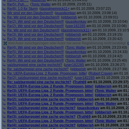
Re(4): Puh.....
(
gibberish
am 01.10.2009, 23:04:03)
Re(5): Puh.....
(
Tonic Walter
am 01.10.2009, 23:05:11)
Re(8): 1:0 für Sturm
(
dasistmeinnick11+
am 01.10.2009, 23:07:22)
Wir sind vor den Deutschen!!!
(
quasikonkav
am 01.10.2009, 23:08:14)
Re: Wir sind vor den Deutschen!!!
(
gibberish
am 01.10.2009, 23:09:01)
Re(2): Wir sind vor den Deutschen!!!
(
quasikonkav
am 01.10.2009, 23:10:04)
Re(2): Wir sind vor den Deutschen!!!
(
user182285
am 01.10.2009, 23:10:06)
Re: Wir sind vor den Deutschen!!!
(
dasistmeinnick11+
am 01.10.2009, 23:10:
Re(3): Wir sind vor den Deutschen!!!
(
gibberish
am 01.10.2009, 23:19:15)
Re(3): Wir sind vor den Deutschen!!!
(
gibberish
am 01.10.2009, 23:20:42)
Vom Autor zurückgezogen oder Autor hat seine Registrierung nicht bestätigt
(
Re(4): Wir sind vor den Deutschen!!!
(
Tonic Walter
am 01.10.2009, 23:23:43)
Re(5): Wir sind vor den Deutschen!!!
(
quasikonkav
am 01.10.2009, 23:24:33)
Re(5): Wir sind vor den Deutschen!!!
(
gibberish
am 01.10.2009, 23:24:42)
Re(6): Wir sind vor den Deutschen!!!
(
Tonic Walter
am 01.10.2009, 23:25:40)
salzburgspiel eine zache gschicht?
(
user182285
am 01.10.2009, 23:26:27)
Re: salzburgspiel eine zache gschicht?
(
gibberish
am 01.10.2009, 23:27:39)
Re: UEFA-Europa-Liga, 2 Runde, Prognosen, bitte!
(
Robert Craven
am 01.10.
Re(2): salzburgspiel eine zache gschicht?
(
user182285
am 01.10.2009, 23:2
Re: salzburgspiel eine zache gschicht?
(
Truth69
am 01.10.2009, 23:29:37)
Re(2): UEFA-Europa-Liga, 2 Runde, Prognosen, bitte!
(
gibberish
am 01.10.2
Re(3): UEFA-Europa-Liga, 2 Runde, Prognosen, bitte!
(
Tonic Walter
am 01.1
Re(4): UEFA-Europa-Liga, 2 Runde, Prognosen, bitte!
(
gibberish
am 01.10.2
Re(2): salzburgspiel eine zache gschicht?
(
gibberish
am 01.10.2009, 23:33
Re(5): UEFA-Europa-Liga, 2 Runde, Prognosen, bitte!
(
Tonic Walter
am 01.1
Re(2): salzburgspiel eine zache gschicht?
(
quasikonkav
am 01.10.2009, 2
Re(6): UEFA-Europa-Liga, 2 Runde, Prognosen, bitte!
(
gibberish
am 01.10.2
Re(3): salzburgspiel eine zache gschicht?
(
Truth69
am 01.10.2009, 23:35:
Re(7): UEFA-Europa-Liga, 2 Runde, Prognosen, bitte!
(
Tonic Walter
am 01.1
Re(4): salzburgspiel eine zache gschicht?
(
gibberish
am 01.10.2009, 23:36