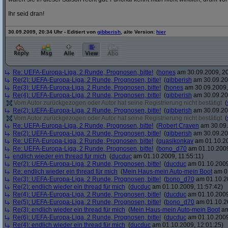
Ihr seid dran!
30.09.2009, 20:34 Uhr - Editiert von
gibberish
, alte Version:
hier
Re: UEFA-Europa-Liga, 2 Runde, Prognosen, bitte!
(
hones
am 30.09.2009, 20
Re(2): UEFA-Europa-Liga, 2 Runde, Prognosen, bitte!
(
gibberish
am 30.09.20
Re(3): UEFA-Europa-Liga, 2 Runde, Prognosen, bitte!
(
hones
am 30.09.2009,
Re(4): UEFA-Europa-Liga, 2 Runde, Prognosen, bitte!
(
gibberish
am 30.09.20
Vom Autor zurückgezogen oder Autor hat seine Registrierung nicht bestätigt
(
Re(2): UEFA-Europa-Liga, 2 Runde, Prognosen, bitte!
(
gibberish
am 30.09.20
Vom Autor zurückgezogen oder Autor hat seine Registrierung nicht bestätigt
(
Re: UEFA-Europa-Liga, 2 Runde, Prognosen, bitte!
(
Robert Craven
am 30.09.
Re(2): UEFA-Europa-Liga, 2 Runde, Prognosen, bitte!
(
gibberish
am 30.09.20
Re: UEFA-Europa-Liga, 2 Runde, Prognosen, bitte!
(
quasikonkav
am 01.10.20
Re: UEFA-Europa-Liga, 2 Runde, Prognosen, bitte!
(
bono_d70
am 01.10.2009
endlich wieder ein thread für mich
(
ducduc
am 01.10.2009, 11:55:11)
Re(2): UEFA-Europa-Liga, 2 Runde, Prognosen, bitte!
(
ducduc
am 01.10.2009
Re: endlich wieder ein thread für mich
(
Mein Haus-mein Auto-mein Boot
am 01
Re(3): UEFA-Europa-Liga, 2 Runde, Prognosen, bitte!
(
bono_d70
am 01.10.20
Re(2): endlich wieder ein thread für mich
(
ducduc
am 01.10.2009, 11:57:42)
Re(4): UEFA-Europa-Liga, 2 Runde, Prognosen, bitte!
(
ducduc
am 01.10.2009
Re(5): UEFA-Europa-Liga, 2 Runde, Prognosen, bitte!
(
bono_d70
am 01.10.20
Re(3): endlich wieder ein thread für mich
(
Mein Haus-mein Auto-mein Boot
am
Re(6): UEFA-Europa-Liga, 2 Runde, Prognosen, bitte!
(
ducduc
am 01.10.2009
Re(4): endlich wieder ein thread für mich
(
ducduc
am 01.10.2009, 12:01:25)