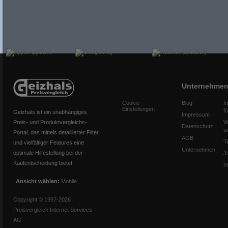
Unternehme
Cookie-
Blog
I
Einstellungen
f
Geizhals ist ein unabhängiges
Impressum
Preis- und Produktvergleichs-
W
Datenschutz
s
Portal, das mittels detaillierter Filter
AGB
T
und vielfältiger Features eine
Unternehmen
optimale Hilfestellung bei der
J
Kaufentscheidung bietet.
P
Ansicht wählen:
Mobile
Copyright © 1997-2026
Preisvergleich Internet Services
AG