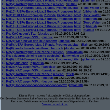
Re(8): UEFA-Europa-Liga, 2 Runde, Prognosen, bitte!
(
gibberish
am 01.10.2
Re(5): salzburgspiel eine zache gschicht?
(
Truth69
am 01.10.2009, 23:38:
Re(9): UEFA-Europa-Liga, 2 Runde, Prognosen, bitte!
(
Tonic Walter
am 01.1
Re(10): UEFA-Europa-Liga, 2 Runde, Prognosen, bitte!
(
gibberish
am 01.10
Re(11): UEFA-Europa-Liga, 2 Runde, Prognosen, bitte!
(
Tonic Walter
am 01.
Re(12): UEFA-Europa-Liga, 2 Runde, Prognosen, bitte!
(
gibberish
am 01.10
Re(13): UEFA-Europa-Liga, 2 Runde, Prognosen, bitte!
(
Tonic Walter
am 01.
Re(14): UEFA-Europa-Liga, 2 Runde, Prognosen, bitte!
(
gibberish
am 01.10
Re(13): UEFA-Europa-Liga, 2 Runde, Prognosen, bitte!
(
ducduc
am 02.10.2
Re: KAC gegen VSV...
(
ducduc
am 02.10.2009, 08:08:01)
Re(5): KAC gegen VSV...
(
ducduc
am 02.10.2009, 08:08:37)
Re(2): Wir sind vor den Deutschen!!!
(
ducduc
am 02.10.2009, 08:09:06)
Re(5): UEFA-Europa-Liga, 2 Runde, Prognosen, bitte!
(
Rain
am 02.10.2009,
Re(8): endlich wieder ein thread für mich
(
ducduc
am 02.10.2009, 08:12:12
Re(2): salzburgspiel eine zache gschicht?
(
iamwhoiam
am 02.10.2009, 08:
Re: salzburgspiel eine zache gschicht?
(
iamwhoiam
am 02.10.2009, 08:48
Re(6): UEFA-Europa-Liga, 2 Runde, Prognosen, bitte!
(
gibberish
am 02.10.2
Re(4): aus ende
(
gibberish
am 02.10.2009, 09:04:57)
Re(2): KAC gegen VSV...
(
danielcart
am 02.10.2009, 09:25:07)
Re(6): KAC gegen VSV...
(
danielcart
am 02.10.2009, 09:29:02)
Re(2): salzburgspiel eine zache gschicht?
(
stiefl
am 02.10.2009, 09:44:09)
Re(3): KAC gegen VSV...
(
ducduc
am 02.10.2009, 10:23:26)
Re(7): KAC gegen VSV...
(
ducduc
am 02.10.2009, 10:23:59)
Re(3): Toooooooooooooooooooooooooor!!!!
(
Pyro1980
am 02.10.2009, 11:
Dieses Forum ist eine frei zugängliche Diskussionsplattform.
Der Betreiber übernimmt keine Verantwortung für den Inhalt der Beiträge und behält sich das
Recht vor, Beiträge mit rechtswidrigem oder anstößigem Inhalt zu löschen.
Datenschutzerklärung