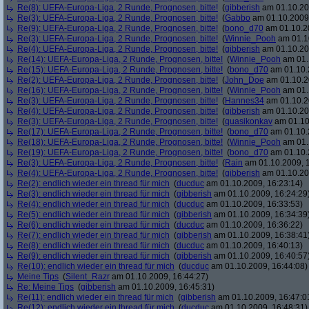
Re(8): UEFA-Europa-Liga, 2 Runde, Prognosen, bitte!
(
gibberish
am 01.10.20
Re(3): UEFA-Europa-Liga, 2 Runde, Prognosen, bitte!
(
Gabbo
am 01.10.2009,
Re(9): UEFA-Europa-Liga, 2 Runde, Prognosen, bitte!
(
bono_d70
am 01.10.20
Re(3): UEFA-Europa-Liga, 2 Runde, Prognosen, bitte!
(
Winnie_Pooh
am 01.10
Re(4): UEFA-Europa-Liga, 2 Runde, Prognosen, bitte!
(
gibberish
am 01.10.20
Re(14): UEFA-Europa-Liga, 2 Runde, Prognosen, bitte!
(
Winnie_Pooh
am 01.
Re(15): UEFA-Europa-Liga, 2 Runde, Prognosen, bitte!
(
bono_d70
am 01.10.
Re(2): UEFA-Europa-Liga, 2 Runde, Prognosen, bitte!
(
John_Doe
am 01.10.2
Re(16): UEFA-Europa-Liga, 2 Runde, Prognosen, bitte!
(
Winnie_Pooh
am 01.
Re(3): UEFA-Europa-Liga, 2 Runde, Prognosen, bitte!
(
Hannes34
am 01.10.2
Re(4): UEFA-Europa-Liga, 2 Runde, Prognosen, bitte!
(
gibberish
am 01.10.20
Re(3): UEFA-Europa-Liga, 2 Runde, Prognosen, bitte!
(
quasikonkav
am 01.10
Re(17): UEFA-Europa-Liga, 2 Runde, Prognosen, bitte!
(
bono_d70
am 01.10.
Re(18): UEFA-Europa-Liga, 2 Runde, Prognosen, bitte!
(
Winnie_Pooh
am 01.
Re(19): UEFA-Europa-Liga, 2 Runde, Prognosen, bitte!
(
bono_d70
am 01.10.
Re(3): UEFA-Europa-Liga, 2 Runde, Prognosen, bitte!
(
Rain
am 01.10.2009, 1
Re(4): UEFA-Europa-Liga, 2 Runde, Prognosen, bitte!
(
gibberish
am 01.10.20
Re(2): endlich wieder ein thread für mich
(
ducduc
am 01.10.2009, 16:23:14)
Re(3): endlich wieder ein thread für mich
(
gibberish
am 01.10.2009, 16:24:29
Re(4): endlich wieder ein thread für mich
(
ducduc
am 01.10.2009, 16:33:53)
Re(5): endlich wieder ein thread für mich
(
gibberish
am 01.10.2009, 16:34:39
Re(6): endlich wieder ein thread für mich
(
ducduc
am 01.10.2009, 16:36:22)
Re(7): endlich wieder ein thread für mich
(
gibberish
am 01.10.2009, 16:38:41
Re(8): endlich wieder ein thread für mich
(
ducduc
am 01.10.2009, 16:40:13)
Re(9): endlich wieder ein thread für mich
(
gibberish
am 01.10.2009, 16:40:57
Re(10): endlich wieder ein thread für mich
(
ducduc
am 01.10.2009, 16:44:08)
Meine Tips
(
Silent_Razr
am 01.10.2009, 16:44:27)
Re: Meine Tips
(
gibberish
am 01.10.2009, 16:45:31)
Re(11): endlich wieder ein thread für mich
(
gibberish
am 01.10.2009, 16:47:0
Re(12): endlich wieder ein thread für mich
(
ducduc
am 01.10.2009, 16:48:31)