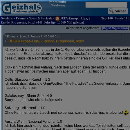
Impressum
|
Werbung
Geizhals
»
Forum
»
Sport & Freizeit
»
UEFA-Europa-Liga, 2
Top-100
|
Fresh-100
Runde, Prognosen, bitte! (440 Beiträge, 13069 Mal gelesen)
Du bist nicht angemeldet. [
Login/Registrieren
]
^
Forum
Sport & Freizeit
#
5686101
UEFA-Europa-Liga, 2 Runde, Prognosen, bitte!
Ich weiß, ich weiß - früher als in der 1. Runde, aber einerseits sollen die Exper
haben, ihre Expertisen abzuschließen (gell, ducduc?) und andererseits hat die
gezeigt, dass ich Recht hab: In ihrem tiefsten Inneren sind die GHFler alle Fußb
Gut - ich machmal den Anfang. Nach den Ergebnissen der ersten Runde gibts ja
Tippen zwar nicht einfacher machen aber auf jeden Fall lustiger:
Celtic Glasgow - Rapid 1:2
ich glaub dran, dass die GrünWeißen "The Paradise" als Sieger verlassen. D
haben, die Schotten
Galatasaray - Sturm Graz 4:0
Sorry, aber da wird nix zu holen sein
Salzburg - Villarreal 1:0
Ohne Kommentar, weiß auch ned so genau, warum ich das tipp, ist aber so!
Austria Wien - Nacional Funchal 1:0
Ich hab hier auch keine Idee, nämlich keine Idee, wer das Tor schießen soll, abe
waren sie in dieser Saison recht gut. Funchal kennt man nicht wirklich, drum vors