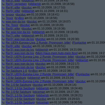
Re(3): elfer
(
gibberish
am 01.10.2009, 19:16:45)
Re(5): vergeben
(
gibberish
am 01.10.2009, 19:16:58)
Re(4): elfer
(
ducduc
am 01.10.2009, 19:17:53)
Re(5): elfer
(
gibberish
am 01.10.2009, 19:18:31)
toooor
(
ducduc
am 01.10.2009, 19:18:41)
Tooor
(
IcyBox
am 01.10.2009, 19:18:56)
was issn da los
(
ducduc
am 01.10.2009, 19:19:07)
Re: Tooor
(
ducduc
am 01.10.2009, 19:19:20)
Re(6): elfer
(
ducduc
am 01.10.2009, 19:19:36)
Re: was issn da los
(
gibberish
am 01.10.2009, 19:19:45)
Re(7): elfer
(
gibberish
am 01.10.2009, 19:20:22)
Re(2): was issn da los
(
ducduc
am 01.10.2009, 19:20:30)
Re: UEFA-Europa-Liga, 2 Runde, Prognosen, bitte!
(
Fluglaotse
am 01.10.2009
Re(8): elfer
(
ducduc
am 01.10.2009, 19:20:51)
Re(3): was issn da los
(
gibberish
am 01.10.2009, 19:21:09)
Re(3): was issn da los
(
Mein Haus-mein Auto-mein Boot
am 01.10.2009, 19:2
Re(2): UEFA-Europa-Liga, 2 Runde, Prognosen, bitte!
(
ducduc
am 01.10.2009
Re(2): UEFA-Europa-Liga, 2 Runde, Prognosen, bitte!
(
gibberish
am 01.10.20
Re(4): was issn da los
(
ducduc
am 01.10.2009, 19:22:17)
Re(4): was issn da los
(
ducduc
am 01.10.2009, 19:22:28)
Tor Salzburg 1-0
(
IcyBox
am 01.10.2009, 19:22:38)
Re(3): UEFA-Europa-Liga, 2 Runde, Prognosen, bitte!
(
Fluglaotse
am 01.10.2
1:0 für Salzburg
(
gibberish
am 01.10.2009, 19:23:24)
Re(4): UEFA-Europa-Liga, 2 Runde, Prognosen, bitte!
(
ducduc
am 01.10.2009
Re: 1:0 für Salzburg
(
ducduc
am 01.10.2009, 19:24:14)
Re(2): 1:0 für Salzburg
(
gibberish
am 01.10.2009, 19:24:40)
Re: 1:0 für Salzburg
(
piiceman
am 01.10.2009, 19:27:29)
Re(2): 1:0 für Salzburg
(
gibberish
am 01.10.2009, 19:28:21)
Re(2): 1:0 für Salzburg
(
ducduc
am 01.10.2009, 19:29:02)
Re(3): 1:0 für Salzburg
(
piiceman
am 01.10.2009, 19:30:59)