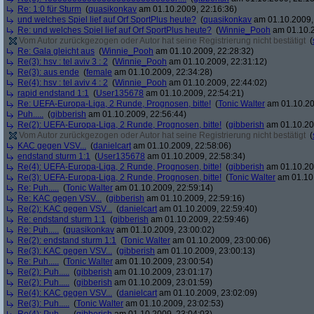
Re: 1:0 für Sturm
(
quasikonkav
am 01.10.2009, 22:16:36)
und welches Spiel lief auf Orf SportPlus heute?
(
quasikonkav
am 01.10.2009,
Re: und welches Spiel lief auf Orf SportPlus heute?
(
Winnie_Pooh
am 01.10.2
Vom Autor zurückgezogen oder Autor hat seine Registrierung nicht bestätigt
(
Re: Gala gleicht aus
(
Winnie_Pooh
am 01.10.2009, 22:28:32)
Re(3): hsv : tel aviv 3 : 2
(
Winnie_Pooh
am 01.10.2009, 22:31:12)
Re(3): aus ende
(
female
am 01.10.2009, 22:34:28)
Re(4): hsv : tel aviv 4 : 2
(
Winnie_Pooh
am 01.10.2009, 22:44:02)
rapid endstand 1:1
(
User135678
am 01.10.2009, 22:54:21)
Re: UEFA-Europa-Liga, 2 Runde, Prognosen, bitte!
(
Tonic Walter
am 01.10.20
Puh.....
(
gibberish
am 01.10.2009, 22:56:44)
Re(2): UEFA-Europa-Liga, 2 Runde, Prognosen, bitte!
(
gibberish
am 01.10.20
Vom Autor zurückgezogen oder Autor hat seine Registrierung nicht bestätigt
(
KAC gegen VSV...
(
danielcart
am 01.10.2009, 22:58:06)
endstand sturm 1:1
(
User135678
am 01.10.2009, 22:58:34)
Re(4): UEFA-Europa-Liga, 2 Runde, Prognosen, bitte!
(
gibberish
am 01.10.20
Re(3): UEFA-Europa-Liga, 2 Runde, Prognosen, bitte!
(
Tonic Walter
am 01.10.
Re: Puh.....
(
Tonic Walter
am 01.10.2009, 22:59:14)
Re: KAC gegen VSV...
(
gibberish
am 01.10.2009, 22:59:16)
Re(2): KAC gegen VSV...
(
danielcart
am 01.10.2009, 22:59:40)
Re: endstand sturm 1:1
(
gibberish
am 01.10.2009, 22:59:46)
Re: Puh.....
(
quasikonkav
am 01.10.2009, 23:00:02)
Re(2): endstand sturm 1:1
(
Tonic Walter
am 01.10.2009, 23:00:06)
Re(3): KAC gegen VSV...
(
gibberish
am 01.10.2009, 23:00:13)
Re: Puh.....
(
Tonic Walter
am 01.10.2009, 23:00:54)
Re(2): Puh.....
(
gibberish
am 01.10.2009, 23:01:17)
Re(2): Puh.....
(
gibberish
am 01.10.2009, 23:01:59)
Re(4): KAC gegen VSV...
(
danielcart
am 01.10.2009, 23:02:09)
Re(3): Puh.....
(
Tonic Walter
am 01.10.2009, 23:02:53)