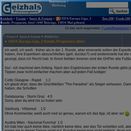
Impressum
|
Werbung
Geizhals
»
Forum
»
Sport & Freizeit
»
UEFA-Europa-Liga, 2
Top-100
|
Fresh-100
Runde, Prognosen, bitte! (440 Beiträge, 13034 Mal gelesen)
Du bist nicht angemeldet. [
Login/Registrieren
]
^
Forum
Sport & Freizeit
#
5686101
UEFA-Europa-Liga, 2 Runde, Prognosen, bitte!
Ich weiß, ich weiß - früher als in der 1. Runde, aber einerseits sollen die Exper
haben, ihre Expertisen abzuschließen (gell, ducduc?) und andererseits hat die
gezeigt, dass ich Recht hab: In ihrem tiefsten Inneren sind die GHFler alle Fußb
Gut - ich machmal den Anfang. Nach den Ergebnissen der ersten Runde gibts ja
Tippen zwar nicht einfacher machen aber auf jeden Fall lustiger:
Celtic Glasgow - Rapid 1:2
ich glaub dran, dass die GrünWeißen "The Paradise" als Sieger verlassen. D
haben, die Schotten
Galatasaray - Sturm Graz 4:0
Sorry, aber da wird nix zu holen sein
Salzburg - Villarreal 1:0
Ohne Kommentar, weiß auch ned so genau, warum ich das tipp, ist aber so!
Austria Wien - Nacional Funchal 1:0
Ich hab hier auch keine Idee, nämlich keine Idee, wer das Tor schießen soll, abe
waren sie in dieser Saison recht gut. Funchal kennt man nicht wirklich, drum vors