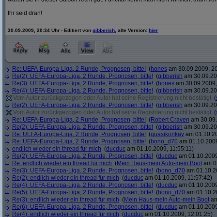
Ihr seid dran!
30.09.2009, 20:34 Uhr - Editiert von
gibberish
, alte Version:
hier
Re: UEFA-Europa-Liga, 2 Runde, Prognosen, bitte!
(
hones
am 30.09.2009, 20
Re(2): UEFA-Europa-Liga, 2 Runde, Prognosen, bitte!
(
gibberish
am 30.09.20
Re(3): UEFA-Europa-Liga, 2 Runde, Prognosen, bitte!
(
hones
am 30.09.2009,
Re(4): UEFA-Europa-Liga, 2 Runde, Prognosen, bitte!
(
gibberish
am 30.09.20
Vom Autor zurückgezogen oder Autor hat seine Registrierung nicht bestätigt
(
Re(2): UEFA-Europa-Liga, 2 Runde, Prognosen, bitte!
(
gibberish
am 30.09.20
Vom Autor zurückgezogen oder Autor hat seine Registrierung nicht bestätigt
(
Re: UEFA-Europa-Liga, 2 Runde, Prognosen, bitte!
(
Robert Craven
am 30.09.
Re(2): UEFA-Europa-Liga, 2 Runde, Prognosen, bitte!
(
gibberish
am 30.09.20
Re: UEFA-Europa-Liga, 2 Runde, Prognosen, bitte!
(
quasikonkav
am 01.10.20
Re: UEFA-Europa-Liga, 2 Runde, Prognosen, bitte!
(
bono_d70
am 01.10.2009
endlich wieder ein thread für mich
(
ducduc
am 01.10.2009, 11:55:11)
Re(2): UEFA-Europa-Liga, 2 Runde, Prognosen, bitte!
(
ducduc
am 01.10.2009
Re: endlich wieder ein thread für mich
(
Mein Haus-mein Auto-mein Boot
am 01
Re(3): UEFA-Europa-Liga, 2 Runde, Prognosen, bitte!
(
bono_d70
am 01.10.20
Re(2): endlich wieder ein thread für mich
(
ducduc
am 01.10.2009, 11:57:42)
Re(4): UEFA-Europa-Liga, 2 Runde, Prognosen, bitte!
(
ducduc
am 01.10.2009
Re(5): UEFA-Europa-Liga, 2 Runde, Prognosen, bitte!
(
bono_d70
am 01.10.20
Re(3): endlich wieder ein thread für mich
(
Mein Haus-mein Auto-mein Boot
am
Re(6): UEFA-Europa-Liga, 2 Runde, Prognosen, bitte!
(
ducduc
am 01.10.2009
Re(4): endlich wieder ein thread für mich
(
ducduc
am 01.10.2009, 12:01:25)