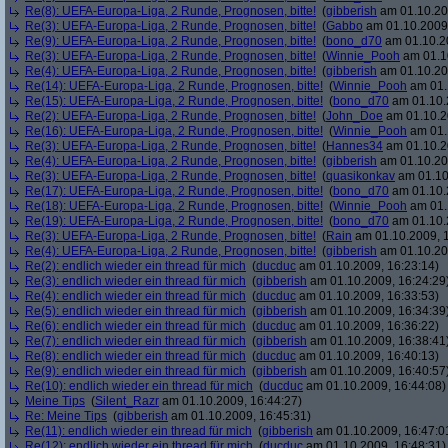
Re(8): UEFA-Europa-Liga, 2 Runde, Prognosen, bitte!
(
gibberish
am 01.10.20
Re(3): UEFA-Europa-Liga, 2 Runde, Prognosen, bitte!
(
Gabbo
am 01.10.2009,
Re(9): UEFA-Europa-Liga, 2 Runde, Prognosen, bitte!
(
bono_d70
am 01.10.20
Re(3): UEFA-Europa-Liga, 2 Runde, Prognosen, bitte!
(
Winnie_Pooh
am 01.10
Re(4): UEFA-Europa-Liga, 2 Runde, Prognosen, bitte!
(
gibberish
am 01.10.20
Re(14): UEFA-Europa-Liga, 2 Runde, Prognosen, bitte!
(
Winnie_Pooh
am 01.
Re(15): UEFA-Europa-Liga, 2 Runde, Prognosen, bitte!
(
bono_d70
am 01.10.
Re(2): UEFA-Europa-Liga, 2 Runde, Prognosen, bitte!
(
John_Doe
am 01.10.2
Re(16): UEFA-Europa-Liga, 2 Runde, Prognosen, bitte!
(
Winnie_Pooh
am 01.
Re(3): UEFA-Europa-Liga, 2 Runde, Prognosen, bitte!
(
Hannes34
am 01.10.2
Re(4): UEFA-Europa-Liga, 2 Runde, Prognosen, bitte!
(
gibberish
am 01.10.20
Re(3): UEFA-Europa-Liga, 2 Runde, Prognosen, bitte!
(
quasikonkav
am 01.10
Re(17): UEFA-Europa-Liga, 2 Runde, Prognosen, bitte!
(
bono_d70
am 01.10.
Re(18): UEFA-Europa-Liga, 2 Runde, Prognosen, bitte!
(
Winnie_Pooh
am 01.
Re(19): UEFA-Europa-Liga, 2 Runde, Prognosen, bitte!
(
bono_d70
am 01.10.
Re(3): UEFA-Europa-Liga, 2 Runde, Prognosen, bitte!
(
Rain
am 01.10.2009, 1
Re(4): UEFA-Europa-Liga, 2 Runde, Prognosen, bitte!
(
gibberish
am 01.10.20
Re(2): endlich wieder ein thread für mich
(
ducduc
am 01.10.2009, 16:23:14)
Re(3): endlich wieder ein thread für mich
(
gibberish
am 01.10.2009, 16:24:29
Re(4): endlich wieder ein thread für mich
(
ducduc
am 01.10.2009, 16:33:53)
Re(5): endlich wieder ein thread für mich
(
gibberish
am 01.10.2009, 16:34:39
Re(6): endlich wieder ein thread für mich
(
ducduc
am 01.10.2009, 16:36:22)
Re(7): endlich wieder ein thread für mich
(
gibberish
am 01.10.2009, 16:38:41
Re(8): endlich wieder ein thread für mich
(
ducduc
am 01.10.2009, 16:40:13)
Re(9): endlich wieder ein thread für mich
(
gibberish
am 01.10.2009, 16:40:57
Re(10): endlich wieder ein thread für mich
(
ducduc
am 01.10.2009, 16:44:08)
Meine Tips
(
Silent_Razr
am 01.10.2009, 16:44:27)
Re: Meine Tips
(
gibberish
am 01.10.2009, 16:45:31)
Re(11): endlich wieder ein thread für mich
(
gibberish
am 01.10.2009, 16:47:0
Re(12): endlich wieder ein thread für mich
(
ducduc
am 01.10.2009, 16:48:31)