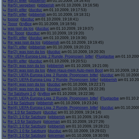
Re(3): elfer
(
gibberish
am 01.10.2009, 19:16:45)
Re(5): vergeben
(
gibberish
am 01.10.2009, 19:16:58)
Re(4): elfer
(
ducduc
am 01.10.2009, 19:17:53)
Re(5): elfer
(
gibberish
am 01.10.2009, 19:18:31)
toooor
(
ducduc
am 01.10.2009, 19:18:41)
Tooor
(
IcyBox
am 01.10.2009, 19:18:56)
was issn da los
(
ducduc
am 01.10.2009, 19:19:07)
Re: Tooor
(
ducduc
am 01.10.2009, 19:19:20)
Re(6): elfer
(
ducduc
am 01.10.2009, 19:19:36)
Re: was issn da los
(
gibberish
am 01.10.2009, 19:19:45)
Re(7): elfer
(
gibberish
am 01.10.2009, 19:20:22)
Re(2): was issn da los
(
ducduc
am 01.10.2009, 19:20:30)
Re: UEFA-Europa-Liga, 2 Runde, Prognosen, bitte!
(
Fluglaotse
am 01.10.2009
Re(8): elfer
(
ducduc
am 01.10.2009, 19:20:51)
Re(3): was issn da los
(
gibberish
am 01.10.2009, 19:21:09)
Re(3): was issn da los
(
Mein Haus-mein Auto-mein Boot
am 01.10.2009, 19:2
Re(2): UEFA-Europa-Liga, 2 Runde, Prognosen, bitte!
(
ducduc
am 01.10.2009
Re(2): UEFA-Europa-Liga, 2 Runde, Prognosen, bitte!
(
gibberish
am 01.10.20
Re(4): was issn da los
(
ducduc
am 01.10.2009, 19:22:17)
Re(4): was issn da los
(
ducduc
am 01.10.2009, 19:22:28)
Tor Salzburg 1-0
(
IcyBox
am 01.10.2009, 19:22:38)
Re(3): UEFA-Europa-Liga, 2 Runde, Prognosen, bitte!
(
Fluglaotse
am 01.10.2
1:0 für Salzburg
(
gibberish
am 01.10.2009, 19:23:24)
Re(4): UEFA-Europa-Liga, 2 Runde, Prognosen, bitte!
(
ducduc
am 01.10.2009
Re: 1:0 für Salzburg
(
ducduc
am 01.10.2009, 19:24:14)
Re(2): 1:0 für Salzburg
(
gibberish
am 01.10.2009, 19:24:40)
Re: 1:0 für Salzburg
(
piiceman
am 01.10.2009, 19:27:29)
Re(2): 1:0 für Salzburg
(
gibberish
am 01.10.2009, 19:28:21)
Re(2): 1:0 für Salzburg
(
ducduc
am 01.10.2009, 19:29:02)
Re(3): 1:0 für Salzburg
(
piiceman
am 01.10.2009, 19:30:59)