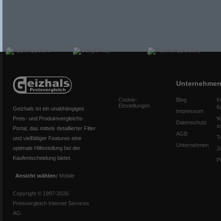
Unternehme
Cookie-
Blog
I
Einstellungen
f
Geizhals ist ein unabhängiges
Impressum
Preis- und Produktvergleichs-
W
Datenschutz
s
Portal, das mittels detaillierter Filter
AGB
T
und vielfältiger Features eine
Unternehmen
optimale Hilfestellung bei der
J
Kaufentscheidung bietet.
P
Ansicht wählen:
Mobile
Copyright © 1997-2026
Preisvergleich Internet Services
AG