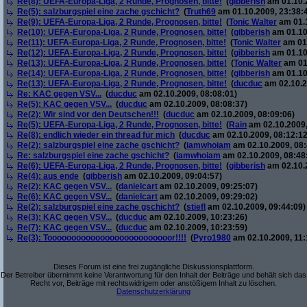
Re(8): UEFA-Europa-Liga, 2 Runde, Prognosen, bitte!
(
gibberish
am 01.10.2
Re(5): salzburgspiel eine zache gschicht?
(
Truth69
am 01.10.2009, 23:38:
Re(9): UEFA-Europa-Liga, 2 Runde, Prognosen, bitte!
(
Tonic Walter
am 01.1
Re(10): UEFA-Europa-Liga, 2 Runde, Prognosen, bitte!
(
gibberish
am 01.10
Re(11): UEFA-Europa-Liga, 2 Runde, Prognosen, bitte!
(
Tonic Walter
am 01.
Re(12): UEFA-Europa-Liga, 2 Runde, Prognosen, bitte!
(
gibberish
am 01.10
Re(13): UEFA-Europa-Liga, 2 Runde, Prognosen, bitte!
(
Tonic Walter
am 01.
Re(14): UEFA-Europa-Liga, 2 Runde, Prognosen, bitte!
(
gibberish
am 01.10
Re(13): UEFA-Europa-Liga, 2 Runde, Prognosen, bitte!
(
ducduc
am 02.10.2
Re: KAC gegen VSV...
(
ducduc
am 02.10.2009, 08:08:01)
Re(5): KAC gegen VSV...
(
ducduc
am 02.10.2009, 08:08:37)
Re(2): Wir sind vor den Deutschen!!!
(
ducduc
am 02.10.2009, 08:09:06)
Re(5): UEFA-Europa-Liga, 2 Runde, Prognosen, bitte!
(
Rain
am 02.10.2009,
Re(8): endlich wieder ein thread für mich
(
ducduc
am 02.10.2009, 08:12:12
Re(2): salzburgspiel eine zache gschicht?
(
iamwhoiam
am 02.10.2009, 08:
Re: salzburgspiel eine zache gschicht?
(
iamwhoiam
am 02.10.2009, 08:48
Re(6): UEFA-Europa-Liga, 2 Runde, Prognosen, bitte!
(
gibberish
am 02.10.2
Re(4): aus ende
(
gibberish
am 02.10.2009, 09:04:57)
Re(2): KAC gegen VSV...
(
danielcart
am 02.10.2009, 09:25:07)
Re(6): KAC gegen VSV...
(
danielcart
am 02.10.2009, 09:29:02)
Re(2): salzburgspiel eine zache gschicht?
(
stiefl
am 02.10.2009, 09:44:09)
Re(3): KAC gegen VSV...
(
ducduc
am 02.10.2009, 10:23:26)
Re(7): KAC gegen VSV...
(
ducduc
am 02.10.2009, 10:23:59)
Re(3): Toooooooooooooooooooooooooor!!!!
(
Pyro1980
am 02.10.2009, 11:
Dieses Forum ist eine frei zugängliche Diskussionsplattform.
Der Betreiber übernimmt keine Verantwortung für den Inhalt der Beiträge und behält sich das
Recht vor, Beiträge mit rechtswidrigem oder anstößigem Inhalt zu löschen.
Datenschutzerklärung