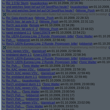
Re: 1:0 für Sturm
(
quasikonkav
am 01.10.2009, 22:16:36)
und welches Spiel lief auf Orf SportPlus heute?
(
quasikonkav
am 01.10.2009,
Re: und welches Spiel lief auf Orf SportPlus heute?
(
Winnie_Pooh
am 01.10.2
Vom Autor zurückgezogen oder Autor hat seine Registrierung nicht bestätigt
(
Re: Gala gleicht aus
(
Winnie_Pooh
am 01.10.2009, 22:28:32)
Re(3): hsv : tel aviv 3 : 2
(
Winnie_Pooh
am 01.10.2009, 22:31:12)
Re(3): aus ende
(
female
am 01.10.2009, 22:34:28)
Re(4): hsv : tel aviv 4 : 2
(
Winnie_Pooh
am 01.10.2009, 22:44:02)
rapid endstand 1:1
(
User135678
am 01.10.2009, 22:54:21)
Re: UEFA-Europa-Liga, 2 Runde, Prognosen, bitte!
(
Tonic Walter
am 01.10.20
Puh.....
(
gibberish
am 01.10.2009, 22:56:44)
Re(2): UEFA-Europa-Liga, 2 Runde, Prognosen, bitte!
(
gibberish
am 01.10.20
Vom Autor zurückgezogen oder Autor hat seine Registrierung nicht bestätigt
(
KAC gegen VSV...
(
danielcart
am 01.10.2009, 22:58:06)
endstand sturm 1:1
(
User135678
am 01.10.2009, 22:58:34)
Re(4): UEFA-Europa-Liga, 2 Runde, Prognosen, bitte!
(
gibberish
am 01.10.20
Re(3): UEFA-Europa-Liga, 2 Runde, Prognosen, bitte!
(
Tonic Walter
am 01.10.
Re: Puh.....
(
Tonic Walter
am 01.10.2009, 22:59:14)
Re: KAC gegen VSV...
(
gibberish
am 01.10.2009, 22:59:16)
Re(2): KAC gegen VSV...
(
danielcart
am 01.10.2009, 22:59:40)
Re: endstand sturm 1:1
(
gibberish
am 01.10.2009, 22:59:46)
Re: Puh.....
(
quasikonkav
am 01.10.2009, 23:00:02)
Re(2): endstand sturm 1:1
(
Tonic Walter
am 01.10.2009, 23:00:06)
Re(3): KAC gegen VSV...
(
gibberish
am 01.10.2009, 23:00:13)
Re: Puh.....
(
Tonic Walter
am 01.10.2009, 23:00:54)
Re(2): Puh.....
(
gibberish
am 01.10.2009, 23:01:17)
Re(2): Puh.....
(
gibberish
am 01.10.2009, 23:01:59)
Re(4): KAC gegen VSV...
(
danielcart
am 01.10.2009, 23:02:09)
Re(3): Puh.....
(
Tonic Walter
am 01.10.2009, 23:02:53)