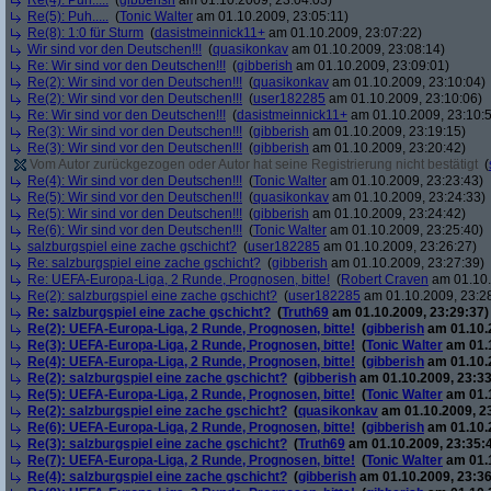
Re(4): Puh.....
(
gibberish
am 01.10.2009, 23:04:03)
Re(5): Puh.....
(
Tonic Walter
am 01.10.2009, 23:05:11)
Re(8): 1:0 für Sturm
(
dasistmeinnick11+
am 01.10.2009, 23:07:22)
Wir sind vor den Deutschen!!!
(
quasikonkav
am 01.10.2009, 23:08:14)
Re: Wir sind vor den Deutschen!!!
(
gibberish
am 01.10.2009, 23:09:01)
Re(2): Wir sind vor den Deutschen!!!
(
quasikonkav
am 01.10.2009, 23:10:04)
Re(2): Wir sind vor den Deutschen!!!
(
user182285
am 01.10.2009, 23:10:06)
Re: Wir sind vor den Deutschen!!!
(
dasistmeinnick11+
am 01.10.2009, 23:10:
Re(3): Wir sind vor den Deutschen!!!
(
gibberish
am 01.10.2009, 23:19:15)
Re(3): Wir sind vor den Deutschen!!!
(
gibberish
am 01.10.2009, 23:20:42)
Vom Autor zurückgezogen oder Autor hat seine Registrierung nicht bestätigt
(
Re(4): Wir sind vor den Deutschen!!!
(
Tonic Walter
am 01.10.2009, 23:23:43)
Re(5): Wir sind vor den Deutschen!!!
(
quasikonkav
am 01.10.2009, 23:24:33)
Re(5): Wir sind vor den Deutschen!!!
(
gibberish
am 01.10.2009, 23:24:42)
Re(6): Wir sind vor den Deutschen!!!
(
Tonic Walter
am 01.10.2009, 23:25:40)
salzburgspiel eine zache gschicht?
(
user182285
am 01.10.2009, 23:26:27)
Re: salzburgspiel eine zache gschicht?
(
gibberish
am 01.10.2009, 23:27:39)
Re: UEFA-Europa-Liga, 2 Runde, Prognosen, bitte!
(
Robert Craven
am 01.10.
Re(2): salzburgspiel eine zache gschicht?
(
user182285
am 01.10.2009, 23:2
Re: salzburgspiel eine zache gschicht?
(
Truth69
am 01.10.2009, 23:29:37)
Re(2): UEFA-Europa-Liga, 2 Runde, Prognosen, bitte!
(
gibberish
am 01.10.2
Re(3): UEFA-Europa-Liga, 2 Runde, Prognosen, bitte!
(
Tonic Walter
am 01.1
Re(4): UEFA-Europa-Liga, 2 Runde, Prognosen, bitte!
(
gibberish
am 01.10.2
Re(2): salzburgspiel eine zache gschicht?
(
gibberish
am 01.10.2009, 23:33
Re(5): UEFA-Europa-Liga, 2 Runde, Prognosen, bitte!
(
Tonic Walter
am 01.1
Re(2): salzburgspiel eine zache gschicht?
(
quasikonkav
am 01.10.2009, 2
Re(6): UEFA-Europa-Liga, 2 Runde, Prognosen, bitte!
(
gibberish
am 01.10.2
Re(3): salzburgspiel eine zache gschicht?
(
Truth69
am 01.10.2009, 23:35:
Re(7): UEFA-Europa-Liga, 2 Runde, Prognosen, bitte!
(
Tonic Walter
am 01.1
Re(4): salzburgspiel eine zache gschicht?
(
gibberish
am 01.10.2009, 23:36