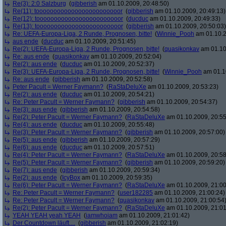
Re(3): 2:0 Salzburg
(
gibberish
am 01.10.2009, 20:48:50)
Re(11): toooooooooooooooooooooooor
(
gibberish
am 01.10.2009, 20:49:13)
Re(12): toooooooooooooooooooooooor
(
ducduc
am 01.10.2009, 20:49:33)
Re(13): toooooooooooooooooooooooor
(
gibberish
am 01.10.2009, 20:50:03)
Re: UEFA-Europa-Liga, 2 Runde, Prognosen, bitte!
(
Winnie_Pooh
am 01.10.2
aus ende
(
ducduc
am 01.10.2009, 20:51:45)
Re(2): UEFA-Europa-Liga, 2 Runde, Prognosen, bitte!
(
quasikonkav
am 01.10
Re: aus ende
(
quasikonkav
am 01.10.2009, 20:52:04)
Re(2): aus ende
(
ducduc
am 01.10.2009, 20:52:37)
Re(3): UEFA-Europa-Liga, 2 Runde, Prognosen, bitte!
(
Winnie_Pooh
am 01.10
Re: aus ende
(
gibberish
am 01.10.2009, 20:52:58)
Peter Pacult = Werner Faymann?
(
RaStaDeluXe
am 01.10.2009, 20:53:23)
Re(2): aus ende
(
ducduc
am 01.10.2009, 20:54:21)
Re: Peter Pacult = Werner Faymann?
(
gibberish
am 01.10.2009, 20:54:37)
Re(3): aus ende
(
gibberish
am 01.10.2009, 20:54:58)
Re(2): Peter Pacult = Werner Faymann?
(
RaStaDeluXe
am 01.10.2009, 20:55
Re(4): aus ende
(
ducduc
am 01.10.2009, 20:55:48)
Re(3): Peter Pacult = Werner Faymann?
(
gibberish
am 01.10.2009, 20:57:00)
Re(5): aus ende
(
gibberish
am 01.10.2009, 20:57:29)
Re(6): aus ende
(
ducduc
am 01.10.2009, 20:57:51)
Re(4): Peter Pacult = Werner Faymann?
(
RaStaDeluXe
am 01.10.2009, 20:58
Re(5): Peter Pacult = Werner Faymann?
(
gibberish
am 01.10.2009, 20:59:20)
Re(7): aus ende
(
gibberish
am 01.10.2009, 20:59:34)
Re(2): aus ende
(
IcyBox
am 01.10.2009, 20:59:35)
Re(6): Peter Pacult = Werner Faymann?
(
RaStaDeluXe
am 01.10.2009, 21:00
Re: Peter Pacult = Werner Faymann?
(
user182285
am 01.10.2009, 21:00:24)
Re: Peter Pacult = Werner Faymann?
(
quasikonkav
am 01.10.2009, 21:00:54
Re(2): Peter Pacult = Werner Faymann?
(
RaStaDeluXe
am 01.10.2009, 21:01
YEAH YEAH yeah YEAH
(
iamwhoiam
am 01.10.2009, 21:01:42)
Der Countdown läuft....
(
gibberish
am 01.10.2009, 21:02:19)