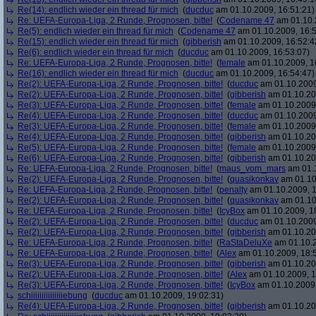
Re(14): endlich wieder ein thread für mich
(
ducduc
am 01.10.2009, 16:51:21)
Re: UEFA-Europa-Liga, 2 Runde, Prognosen, bitte!
(
Codename 47
am 01.10.
Re(5): endlich wieder ein thread für mich
(
Codename 47
am 01.10.2009, 16:5
Re(15): endlich wieder ein thread für mich
(
gibberish
am 01.10.2009, 16:52:4
Re(6): endlich wieder ein thread für mich
(
ducduc
am 01.10.2009, 16:53:07)
Re: UEFA-Europa-Liga, 2 Runde, Prognosen, bitte!
(
female
am 01.10.2009, 1
Re(16): endlich wieder ein thread für mich
(
ducduc
am 01.10.2009, 16:54:47)
Re(2): UEFA-Europa-Liga, 2 Runde, Prognosen, bitte!
(
ducduc
am 01.10.2009
Re(2): UEFA-Europa-Liga, 2 Runde, Prognosen, bitte!
(
gibberish
am 01.10.20
Re(3): UEFA-Europa-Liga, 2 Runde, Prognosen, bitte!
(
female
am 01.10.2009,
Re(4): UEFA-Europa-Liga, 2 Runde, Prognosen, bitte!
(
ducduc
am 01.10.2009
Re(3): UEFA-Europa-Liga, 2 Runde, Prognosen, bitte!
(
female
am 01.10.2009,
Re(4): UEFA-Europa-Liga, 2 Runde, Prognosen, bitte!
(
gibberish
am 01.10.20
Re(5): UEFA-Europa-Liga, 2 Runde, Prognosen, bitte!
(
female
am 01.10.2009,
Re(6): UEFA-Europa-Liga, 2 Runde, Prognosen, bitte!
(
gibberish
am 01.10.20
Re: UEFA-Europa-Liga, 2 Runde, Prognosen, bitte!
(
maus_vom_mars
am 01.1
Re(2): UEFA-Europa-Liga, 2 Runde, Prognosen, bitte!
(
quasikonkav
am 01.10
Re: UEFA-Europa-Liga, 2 Runde, Prognosen, bitte!
(
penalty
am 01.10.2009, 1
Re(2): UEFA-Europa-Liga, 2 Runde, Prognosen, bitte!
(
quasikonkav
am 01.10
Re: UEFA-Europa-Liga, 2 Runde, Prognosen, bitte!
(
IcyBox
am 01.10.2009, 1
Re(2): UEFA-Europa-Liga, 2 Runde, Prognosen, bitte!
(
ducduc
am 01.10.2009
Re(2): UEFA-Europa-Liga, 2 Runde, Prognosen, bitte!
(
gibberish
am 01.10.20
Re: UEFA-Europa-Liga, 2 Runde, Prognosen, bitte!
(
RaStaDeluXe
am 01.10.2
Re: UEFA-Europa-Liga, 2 Runde, Prognosen, bitte!
(
Alex
am 01.10.2009, 18:
Re(3): UEFA-Europa-Liga, 2 Runde, Prognosen, bitte!
(
gibberish
am 01.10.20
Re(2): UEFA-Europa-Liga, 2 Runde, Prognosen, bitte!
(
Alex
am 01.10.2009, 1
Re(3): UEFA-Europa-Liga, 2 Runde, Prognosen, bitte!
(
IcyBox
am 01.10.2009,
schiiiiiiiiiiiiiiiebung
(
ducduc
am 01.10.2009, 19:02:31)
Re(4): UEFA-Europa-Liga, 2 Runde, Prognosen, bitte!
(
gibberish
am 01.10.20