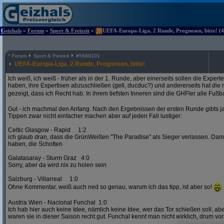
Geizhals
»
Forum
»
Sport & Freizeit
»
UEFA-Europa-Liga, 2 Runde, Prognosen, bitte! (4
^
Forum
Sport & Freizeit
#
5686101
UEFA-Europa-Liga, 2 Runde, Prognosen, bitte!
Ich weiß, ich weiß - früher als in der 1. Runde, aber einerseits sollen die Exper
haben, ihre Expertisen abzuschließen (gell, ducduc?) und andererseits hat die
gezeigt, dass ich Recht hab: In ihrem tiefsten Inneren sind die GHFler alle Fußb
Gut - ich machmal den Anfang. Nach den Ergebnissen der ersten Runde gibts ja
Tippen zwar nicht einfacher machen aber auf jeden Fall lustiger:
Celtic Glasgow - Rapid 1:2
ich glaub dran, dass die GrünWeißen "The Paradise" als Sieger verlassen. D
haben, die Schotten
Galatasaray - Sturm Graz 4:0
Sorry, aber da wird nix zu holen sein
Salzburg - Villarreal 1:0
Ohne Kommentar, weiß auch ned so genau, warum ich das tipp, ist aber so!
Austria Wien - Nacional Funchal 1:0
Ich hab hier auch keine Idee, nämlich keine Idee, wer das Tor schießen soll, abe
waren sie in dieser Saison recht gut. Funchal kennt man nicht wirklich, drum vors