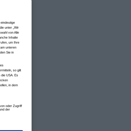
eindeutige
ie unter „Wir
wahl von Alle
anche Inhalte
rufen, um Ihre
n am unteren
den Sie in
nes
tteln, so gilt
n die USA. Es
wecken
ellen, in dem
von oder Zugriff
und der