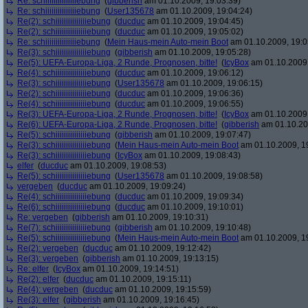
Re: schiiiiiiiiiiiiiiiebung
(
gibberish
am 01.10.2009, 19:03:39)
Re: schiiiiiiiiiiiiiiiebung
(
User135678
am 01.10.2009, 19:04:24)
Re(2): schiiiiiiiiiiiiiiiebung
(
ducduc
am 01.10.2009, 19:04:45)
Re(2): schiiiiiiiiiiiiiiiebung
(
ducduc
am 01.10.2009, 19:05:02)
Re: schiiiiiiiiiiiiiiiebung
(
Mein Haus-mein Auto-mein Boot
am 01.10.2009, 19:0
Re(3): schiiiiiiiiiiiiiiiebung
(
gibberish
am 01.10.2009, 19:05:28)
Re(5): UEFA-Europa-Liga, 2 Runde, Prognosen, bitte!
(
IcyBox
am 01.10.2009,
Re(4): schiiiiiiiiiiiiiiiebung
(
ducduc
am 01.10.2009, 19:06:12)
Re(3): schiiiiiiiiiiiiiiiebung
(
User135678
am 01.10.2009, 19:06:15)
Re(2): schiiiiiiiiiiiiiiiebung
(
ducduc
am 01.10.2009, 19:06:36)
Re(4): schiiiiiiiiiiiiiiiebung
(
ducduc
am 01.10.2009, 19:06:55)
Re(3): UEFA-Europa-Liga, 2 Runde, Prognosen, bitte!
(
IcyBox
am 01.10.2009,
Re(6): UEFA-Europa-Liga, 2 Runde, Prognosen, bitte!
(
gibberish
am 01.10.20
Re(5): schiiiiiiiiiiiiiiiebung
(
gibberish
am 01.10.2009, 19:07:47)
Re(3): schiiiiiiiiiiiiiiiebung
(
Mein Haus-mein Auto-mein Boot
am 01.10.2009, 1
Re(3): schiiiiiiiiiiiiiiiebung
(
IcyBox
am 01.10.2009, 19:08:43)
elfer
(
ducduc
am 01.10.2009, 19:08:53)
Re(5): schiiiiiiiiiiiiiiiebung
(
User135678
am 01.10.2009, 19:08:58)
vergeben
(
ducduc
am 01.10.2009, 19:09:24)
Re(4): schiiiiiiiiiiiiiiiebung
(
ducduc
am 01.10.2009, 19:09:34)
Re(6): schiiiiiiiiiiiiiiiebung
(
ducduc
am 01.10.2009, 19:10:01)
Re: vergeben
(
gibberish
am 01.10.2009, 19:10:31)
Re(7): schiiiiiiiiiiiiiiiebung
(
gibberish
am 01.10.2009, 19:10:48)
Re(5): schiiiiiiiiiiiiiiiebung
(
Mein Haus-mein Auto-mein Boot
am 01.10.2009, 1
Re(2): vergeben
(
ducduc
am 01.10.2009, 19:12:42)
Re(3): vergeben
(
gibberish
am 01.10.2009, 19:13:15)
Re: elfer
(
IcyBox
am 01.10.2009, 19:14:51)
Re(2): elfer
(
ducduc
am 01.10.2009, 19:15:11)
Re(4): vergeben
(
ducduc
am 01.10.2009, 19:15:59)
Re(3): elfer
(
gibberish
am 01.10.2009, 19:16:45)