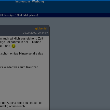
Impressum
|
Werbung
40 Beiträge, 12860 Mal gelesen)
gibberish
30.09.2009, 20:34:07
ten auch wirklich ausreichend Zeit
 rege Teilnahme in der 1. Runde
all-Fans.
 schon einige Hinweise, die das
amits wieder was zum Raunzen
r die Austria spielt zu Hause, da
ichtig optimistisch.