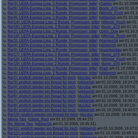
Re(3): UEFA-Europa-Liga, 2 Runde, Prognosen, bitte!
(
Gabbo
am 01.10.2009,
Re(9): UEFA-Europa-Liga, 2 Runde, Prognosen, bitte!
(
bono_d70
am 01.10.20
Re(3): UEFA-Europa-Liga, 2 Runde, Prognosen, bitte!
(
Winnie_Pooh
am 01.10
Re(4): UEFA-Europa-Liga, 2 Runde, Prognosen, bitte!
(
gibberish
am 01.10.20
Re(14): UEFA-Europa-Liga, 2 Runde, Prognosen, bitte!
(
Winnie_Pooh
am 01.
Re(15): UEFA-Europa-Liga, 2 Runde, Prognosen, bitte!
(
bono_d70
am 01.10.
Re(2): UEFA-Europa-Liga, 2 Runde, Prognosen, bitte!
(
John_Doe
am 01.10.2
Re(16): UEFA-Europa-Liga, 2 Runde, Prognosen, bitte!
(
Winnie_Pooh
am 01.
Re(3): UEFA-Europa-Liga, 2 Runde, Prognosen, bitte!
(
Hannes34
am 01.10.2
Re(4): UEFA-Europa-Liga, 2 Runde, Prognosen, bitte!
(
gibberish
am 01.10.20
Re(3): UEFA-Europa-Liga, 2 Runde, Prognosen, bitte!
(
quasikonkav
am 01.10
Re(17): UEFA-Europa-Liga, 2 Runde, Prognosen, bitte!
(
bono_d70
am 01.10.
Re(18): UEFA-Europa-Liga, 2 Runde, Prognosen, bitte!
(
Winnie_Pooh
am 01.
Re(19): UEFA-Europa-Liga, 2 Runde, Prognosen, bitte!
(
bono_d70
am 01.10.
Re(3): UEFA-Europa-Liga, 2 Runde, Prognosen, bitte!
(
Rain
am 01.10.2009, 1
Re(4): UEFA-Europa-Liga, 2 Runde, Prognosen, bitte!
(
gibberish
am 01.10.20
Re(2): endlich wieder ein thread für mich
(
ducduc
am 01.10.2009, 16:23:14)
Re(3): endlich wieder ein thread für mich
(
gibberish
am 01.10.2009, 16:24:29
Re(4): endlich wieder ein thread für mich
(
ducduc
am 01.10.2009, 16:33:53)
Re(5): endlich wieder ein thread für mich
(
gibberish
am 01.10.2009, 16:34:39
Re(6): endlich wieder ein thread für mich
(
ducduc
am 01.10.2009, 16:36:22)
Re(7): endlich wieder ein thread für mich
(
gibberish
am 01.10.2009, 16:38:41
Re(8): endlich wieder ein thread für mich
(
ducduc
am 01.10.2009, 16:40:13)
Re(9): endlich wieder ein thread für mich
(
gibberish
am 01.10.2009, 16:40:57
Re(10): endlich wieder ein thread für mich
(
ducduc
am 01.10.2009, 16:44:08)
Meine Tips
(
Silent_Razr
am 01.10.2009, 16:44:27)
Re: Meine Tips
(
gibberish
am 01.10.2009, 16:45:31)
Re(11): endlich wieder ein thread für mich
(
gibberish
am 01.10.2009, 16:47:0
Re(12): endlich wieder ein thread für mich
(
ducduc
am 01.10.2009, 16:48:31)
Re(13): endlich wieder ein thread für mich
(
gibberish
am 01.10.2009, 16:49:1