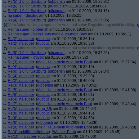
Re(5): 1:0 für Salzburg
(
gibberish
am 01.10.2009, 19:32:31)
Re(6): 1:0 für Salzburg
(
ducduc
am 01.10.2009, 19:34:08)
Re(3): 1:0 für Salzburg
(
piiceman
am 01.10.2009, 19:34:16)
na super
(
ducduc
am 01.10.2009, 19:35:21)
Re(4): 1:0 für Salzburg
(
gibberish
am 01.10.2009, 19:35:35)
Vom Autor zurückgezogen oder Autor hat seine Registrierung nicht bestätigt
(
Re: na super
(
gibberish
am 01.10.2009, 19:35:59)
Re: na super
(
Mein Haus-mein Auto-mein Boot
am 01.10.2009, 19:36:11)
Re(2): na super
(
ducduc
am 01.10.2009, 19:36:14)
Re(2): na super
(
ducduc
am 01.10.2009, 19:36:38)
Vom Autor zurückgezogen oder Autor hat seine Registrierung nicht bestätigt
(
Re(5): 1:0 für Salzburg
(
piiceman
am 01.10.2009, 19:37:25)
Re: na super
(
IcyBox
am 01.10.2009, 19:37:32)
Re(3): na super
(
Mein Haus-mein Auto-mein Boot
am 01.10.2009, 19:37:34)
Re(4): na super
(
ducduc
am 01.10.2009, 19:39:19)
Re(6): 1:0 für Salzburg
(
gibberish
am 01.10.2009, 19:39:34)
Re(4): na super
(
ducduc
am 01.10.2009, 19:39:39)
Re(2): na super
(
ducduc
am 01.10.2009, 19:40:00)
Re(3): na super
(
gibberish
am 01.10.2009, 19:40:42)
Re(5): na super
(
Mein Haus-mein Auto-mein Boot
am 01.10.2009, 19:41:08)
Re(6): na super
(
ducduc
am 01.10.2009, 19:42:01)
Re(4): na super
(
ducduc
am 01.10.2009, 19:42:43)
Re(7): na super
(
Mein Haus-mein Auto-mein Boot
am 01.10.2009, 19:43:44)
Re(5): na super
(
King_Uli
am 01.10.2009, 19:44:04)
Re(8): na super
(
ducduc
am 01.10.2009, 19:44:15)
Re(6): na super
(
ducduc
am 01.10.2009, 19:44:58)
Re(6): na super
(
gibberish
am 01.10.2009, 19:45:29)
Re(9): na super
(
Mein Haus-mein Auto-mein Boot
am 01.10.2009, 19:46:28)
Re(4): schiiiiiiiiiiiiiiiebung
(
Winnie_Pooh
am 01.10.2009, 19:46:45)
Re(10): na super
(
ducduc
am 01.10.2009, 19:47:00)