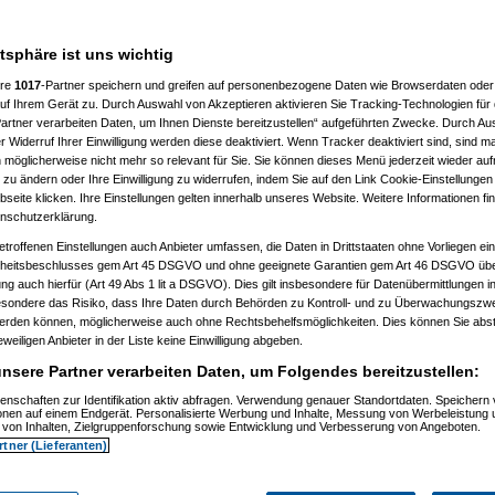
atsphäre ist uns wichtig
ere
1017
-Partner speichern und greifen auf personenbezogene Daten wie Browserdaten oder 
f Ihrem Gerät zu. Durch Auswahl von Akzeptieren aktivieren Sie Tracking-Technologien für d
artner verarbeiten Daten, um Ihnen Dienste bereitzustellen“ aufgeführten Zwecke. Durch Aus
:36:34)
 Widerruf Ihrer Einwilligung werden diese deaktiviert. Wenn Tracker deaktiviert sind, sind m
09, 20:37:39)
 möglicherweise nicht mehr so relevant für Sie. Sie können dieses Menü jederzeit wieder auf
 20:40:59)
 zu ändern oder Ihre Einwilligung zu widerrufen, indem Sie auf den Link Cookie-Einstellunge
09, 20:41:20)
eite klicken. Ihre Einstellungen gelten innerhalb unseres Website. Weitere Informationen fin
substitute
am 30.09.2009, 20:42:04)
nschutzerklärung.
09, 20:45:37)
substitute
am 30.09.2009, 20:46:24)
etroffenen Einstellungen auch Anbieter umfassen, die Daten in Drittstaaten ohne Vorliegen ei
2009, 22:45:21)
itsbeschlusses gem Art 45 DSGVO und ohne geeignete Garantien gem Art 46 DSGVO übermi
09, 22:47:25)
gung auch hierfür (Art 49 Abs 1 lit a DSGVO). Dies gilt insbesondere für Datenübermittlungen i
09, 11:44:17)
esondere das Risiko, dass Ihre Daten durch Behörden zu Kontroll- und zu Überwachungsz
, 11:46:07)
werden können, möglicherweise auch ohne Rechtsbehelfsmöglichkeiten. Dies können Sie abst
, 11:55:41)
eweiligen Anbieter in der Liste keine Einwilligung abgeben.
.10.2009, 11:55:49)
nsere Partner verarbeiten Daten, um Folgendes bereitzustellen:
09, 11:56:58)
enschaften zur Identifikation aktiv abfragen. Verwendung genauer Standortdaten. Speichern 
, 11:57:54)
ionen auf einem Endgerät. Personalisierte Werbung und Inhalte, Messung von Werbeleistung 
09, 11:58:30)
von Inhalten, Zielgruppenforschung sowie Entwicklung und Verbesserung von Angeboten.
 01.10.2009, 11:59:15)
rtner (Lieferanten)
, 12:01:05)
02:28)