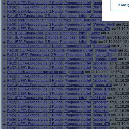
Re(7): UEFA-Europa-Liga, 2 Runde, Prognosen, bitte!
(
bono_d70
am 01.10.20
Konfi
Re(8): UEFA-Europa-Liga, 2 Runde, Prognosen, bitte!
(
ducduc
am 01.10.2009
Re(9): UEFA-Europa-Liga, 2 Runde, Prognosen, bitte!
(
bono_d70
am 01.10.20
Re: UEFA-Europa-Liga, 2 Runde, Prognosen, bitte!
(
Winnie_Pooh
am 01.10.2
Re(5): endlich wieder ein thread für mich
(
Mein Haus-mein Auto-mein Boot
am
Re(8): UEFA-Europa-Liga, 2 Runde, Prognosen, bitte!
(
Winnie_Pooh
am 01.10
Re(9): UEFA-Europa-Liga, 2 Runde, Prognosen, bitte!
(
bono_d70
am 01.10.20
Re: UEFA-Europa-Liga, 2 Runde, Prognosen, bitte!
(
Gabbo
am 01.10.2009, 1
Re: UEFA-Europa-Liga, 2 Runde, Prognosen, bitte!
(
Hannes34
am 01.10.2009
Re: UEFA-Europa-Liga, 2 Runde, Prognosen, bitte!
(
Rain
am 01.10.2009, 12:
Re(2): UEFA-Europa-Liga, 2 Runde, Prognosen, bitte!
(
Hannes34
am 01.10.2
Re(10): UEFA-Europa-Liga, 2 Runde, Prognosen, bitte!
(
Winnie_Pooh
am 01.
Re(11): UEFA-Europa-Liga, 2 Runde, Prognosen, bitte!
(
bono_d70
am 01.10.2
Re(12): UEFA-Europa-Liga, 2 Runde, Prognosen, bitte!
(
Winnie_Pooh
am 01.
Re(2): UEFA-Europa-Liga, 2 Runde, Prognosen, bitte!
(
gibberish
am 01.10.20
Re(2): UEFA-Europa-Liga, 2 Runde, Prognosen, bitte!
(
gibberish
am 01.10.20
Re: endlich wieder ein thread für mich
(
gibberish
am 01.10.2009, 13:37:31)
Re(2): UEFA-Europa-Liga, 2 Runde, Prognosen, bitte!
(
gibberish
am 01.10.20
Re(2): UEFA-Europa-Liga, 2 Runde, Prognosen, bitte!
(
gibberish
am 01.10.20
Re(13): UEFA-Europa-Liga, 2 Runde, Prognosen, bitte!
(
bono_d70
am 01.10.
Re(3): UEFA-Europa-Liga, 2 Runde, Prognosen, bitte!
(
bono_d70
am 01.10.20
Re(2): UEFA-Europa-Liga, 2 Runde, Prognosen, bitte!
(
gibberish
am 01.10.20
Re: UEFA-Europa-Liga, 2 Runde, Prognosen, bitte!
(
Flo061180
am 01.10.2009
Re(2): UEFA-Europa-Liga, 2 Runde, Prognosen, bitte!
(
gibberish
am 01.10.20
Re(4): UEFA-Europa-Liga, 2 Runde, Prognosen, bitte!
(
gibberish
am 01.10.20
Re(2): UEFA-Europa-Liga, 2 Runde, Prognosen, bitte!
(
gibberish
am 01.10.20
Re(5): UEFA-Europa-Liga, 2 Runde, Prognosen, bitte!
(
bono_d70
am 01.10.20
Re(6): UEFA-Europa-Liga, 2 Runde, Prognosen, bitte!
(
gibberish
am 01.10.20
Re(7): UEFA-Europa-Liga, 2 Runde, Prognosen, bitte!
(
bono_d70
am 01.10.20
Re(8): UEFA-Europa-Liga, 2 Runde, Prognosen, bitte!
(
gibberish
am 01.10.20