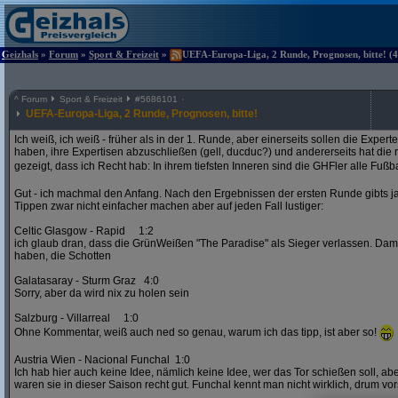
Geizhals
»
Forum
»
Sport & Freizeit
»
UEFA-Europa-Liga, 2 Runde, Prognosen, bitte! (4
^
Forum
Sport & Freizeit
#
5686101
UEFA-Europa-Liga, 2 Runde, Prognosen, bitte!
Ich weiß, ich weiß - früher als in der 1. Runde, aber einerseits sollen die Exper
haben, ihre Expertisen abzuschließen (gell, ducduc?) und andererseits hat die
gezeigt, dass ich Recht hab: In ihrem tiefsten Inneren sind die GHFler alle Fußb
Gut - ich machmal den Anfang. Nach den Ergebnissen der ersten Runde gibts ja
Tippen zwar nicht einfacher machen aber auf jeden Fall lustiger:
Celtic Glasgow - Rapid 1:2
ich glaub dran, dass die GrünWeißen "The Paradise" als Sieger verlassen. D
haben, die Schotten
Galatasaray - Sturm Graz 4:0
Sorry, aber da wird nix zu holen sein
Salzburg - Villarreal 1:0
Ohne Kommentar, weiß auch ned so genau, warum ich das tipp, ist aber so!
Austria Wien - Nacional Funchal 1:0
Ich hab hier auch keine Idee, nämlich keine Idee, wer das Tor schießen soll, abe
waren sie in dieser Saison recht gut. Funchal kennt man nicht wirklich, drum vors