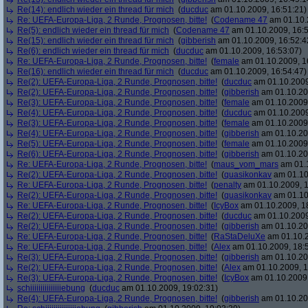
Re(14): endlich wieder ein thread für mich
(
ducduc
am 01.10.2009, 16:51:21)
Re: UEFA-Europa-Liga, 2 Runde, Prognosen, bitte!
(
Codename 47
am 01.10.
Re(5): endlich wieder ein thread für mich
(
Codename 47
am 01.10.2009, 16:5
Re(15): endlich wieder ein thread für mich
(
gibberish
am 01.10.2009, 16:52:4
Re(6): endlich wieder ein thread für mich
(
ducduc
am 01.10.2009, 16:53:07)
Re: UEFA-Europa-Liga, 2 Runde, Prognosen, bitte!
(
female
am 01.10.2009, 1
Re(16): endlich wieder ein thread für mich
(
ducduc
am 01.10.2009, 16:54:47)
Re(2): UEFA-Europa-Liga, 2 Runde, Prognosen, bitte!
(
ducduc
am 01.10.2009
Re(2): UEFA-Europa-Liga, 2 Runde, Prognosen, bitte!
(
gibberish
am 01.10.20
Re(3): UEFA-Europa-Liga, 2 Runde, Prognosen, bitte!
(
female
am 01.10.2009,
Re(4): UEFA-Europa-Liga, 2 Runde, Prognosen, bitte!
(
ducduc
am 01.10.2009
Re(3): UEFA-Europa-Liga, 2 Runde, Prognosen, bitte!
(
female
am 01.10.2009,
Re(4): UEFA-Europa-Liga, 2 Runde, Prognosen, bitte!
(
gibberish
am 01.10.20
Re(5): UEFA-Europa-Liga, 2 Runde, Prognosen, bitte!
(
female
am 01.10.2009,
Re(6): UEFA-Europa-Liga, 2 Runde, Prognosen, bitte!
(
gibberish
am 01.10.20
Re: UEFA-Europa-Liga, 2 Runde, Prognosen, bitte!
(
maus_vom_mars
am 01.1
Re(2): UEFA-Europa-Liga, 2 Runde, Prognosen, bitte!
(
quasikonkav
am 01.10
Re: UEFA-Europa-Liga, 2 Runde, Prognosen, bitte!
(
penalty
am 01.10.2009, 1
Re(2): UEFA-Europa-Liga, 2 Runde, Prognosen, bitte!
(
quasikonkav
am 01.10
Re: UEFA-Europa-Liga, 2 Runde, Prognosen, bitte!
(
IcyBox
am 01.10.2009, 1
Re(2): UEFA-Europa-Liga, 2 Runde, Prognosen, bitte!
(
ducduc
am 01.10.2009
Re(2): UEFA-Europa-Liga, 2 Runde, Prognosen, bitte!
(
gibberish
am 01.10.20
Re: UEFA-Europa-Liga, 2 Runde, Prognosen, bitte!
(
RaStaDeluXe
am 01.10.2
Re: UEFA-Europa-Liga, 2 Runde, Prognosen, bitte!
(
Alex
am 01.10.2009, 18:
Re(3): UEFA-Europa-Liga, 2 Runde, Prognosen, bitte!
(
gibberish
am 01.10.20
Re(2): UEFA-Europa-Liga, 2 Runde, Prognosen, bitte!
(
Alex
am 01.10.2009, 1
Re(3): UEFA-Europa-Liga, 2 Runde, Prognosen, bitte!
(
IcyBox
am 01.10.2009,
schiiiiiiiiiiiiiiiebung
(
ducduc
am 01.10.2009, 19:02:31)
Re(4): UEFA-Europa-Liga, 2 Runde, Prognosen, bitte!
(
gibberish
am 01.10.20