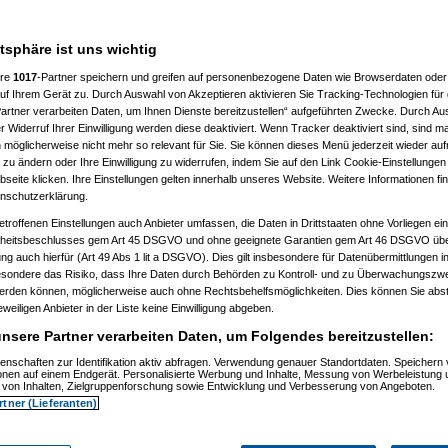
atsphäre ist uns wichtig
ere
1017
-Partner speichern und greifen auf personenbezogene Daten wie Browserdaten oder 
f Ihrem Gerät zu. Durch Auswahl von Akzeptieren aktivieren Sie Tracking-Technologien für d
artner verarbeiten Daten, um Ihnen Dienste bereitzustellen“ aufgeführten Zwecke. Durch Aus
:36:34)
 Widerruf Ihrer Einwilligung werden diese deaktiviert. Wenn Tracker deaktiviert sind, sind m
09, 20:37:39)
 möglicherweise nicht mehr so relevant für Sie. Sie können dieses Menü jederzeit wieder auf
 20:40:59)
 zu ändern oder Ihre Einwilligung zu widerrufen, indem Sie auf den Link Cookie-Einstellunge
09, 20:41:20)
eite klicken. Ihre Einstellungen gelten innerhalb unseres Website. Weitere Informationen fin
substitute
am 30.09.2009, 20:42:04)
nschutzerklärung.
09, 20:45:37)
substitute
am 30.09.2009, 20:46:24)
etroffenen Einstellungen auch Anbieter umfassen, die Daten in Drittstaaten ohne Vorliegen ei
2009, 22:45:21)
itsbeschlusses gem Art 45 DSGVO und ohne geeignete Garantien gem Art 46 DSGVO übermi
09, 22:47:25)
gung auch hierfür (Art 49 Abs 1 lit a DSGVO). Dies gilt insbesondere für Datenübermittlungen i
09, 11:44:17)
esondere das Risiko, dass Ihre Daten durch Behörden zu Kontroll- und zu Überwachungsz
, 11:46:07)
werden können, möglicherweise auch ohne Rechtsbehelfsmöglichkeiten. Dies können Sie abst
, 11:55:41)
eweiligen Anbieter in der Liste keine Einwilligung abgeben.
.10.2009, 11:55:49)
nsere Partner verarbeiten Daten, um Folgendes bereitzustellen:
09, 11:56:58)
enschaften zur Identifikation aktiv abfragen. Verwendung genauer Standortdaten. Speichern 
, 11:57:54)
ionen auf einem Endgerät. Personalisierte Werbung und Inhalte, Messung von Werbeleistung 
09, 11:58:30)
von Inhalten, Zielgruppenforschung sowie Entwicklung und Verbesserung von Angeboten.
 01.10.2009, 11:59:15)
rtner (Lieferanten)
, 12:01:05)
02:28)