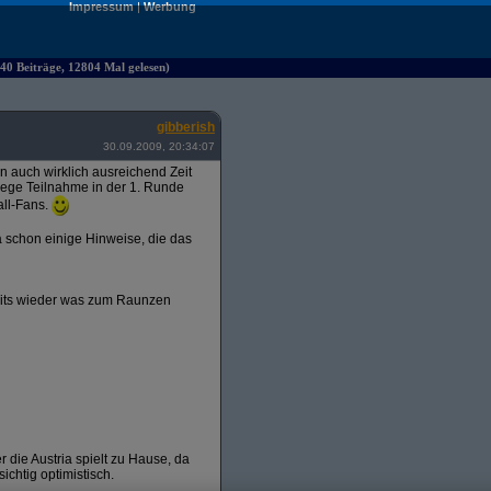
Impressum
|
Werbung
40 Beiträge, 12804 Mal gelesen)
gibberish
30.09.2009, 20:34:07
ten auch wirklich ausreichend Zeit
 rege Teilnahme in der 1. Runde
all-Fans.
 schon einige Hinweise, die das
amits wieder was zum Raunzen
r die Austria spielt zu Hause, da
ichtig optimistisch.