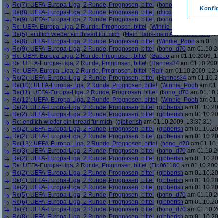
Re(7): UEFA-Europa-Liga, 2 Runde, Prognosen, bitte!
(
bono_d70
am 01.10.20
Konfi
Re(8): UEFA-Europa-Liga, 2 Runde, Prognosen, bitte!
(
ducduc
am 01.10.2009
Re(9): UEFA-Europa-Liga, 2 Runde, Prognosen, bitte!
(
bono_d70
am 01.10.20
Re: UEFA-Europa-Liga, 2 Runde, Prognosen, bitte!
(
Winnie_Pooh
am 01.10.2
Re(5): endlich wieder ein thread für mich
(
Mein Haus-mein Auto-mein Boot
am
Re(8): UEFA-Europa-Liga, 2 Runde, Prognosen, bitte!
(
Winnie_Pooh
am 01.10
Re(9): UEFA-Europa-Liga, 2 Runde, Prognosen, bitte!
(
bono_d70
am 01.10.20
Re: UEFA-Europa-Liga, 2 Runde, Prognosen, bitte!
(
Gabbo
am 01.10.2009, 1
Re: UEFA-Europa-Liga, 2 Runde, Prognosen, bitte!
(
Hannes34
am 01.10.2009
Re: UEFA-Europa-Liga, 2 Runde, Prognosen, bitte!
(
Rain
am 01.10.2009, 12:
Re(2): UEFA-Europa-Liga, 2 Runde, Prognosen, bitte!
(
Hannes34
am 01.10.2
Re(10): UEFA-Europa-Liga, 2 Runde, Prognosen, bitte!
(
Winnie_Pooh
am 01.
Re(11): UEFA-Europa-Liga, 2 Runde, Prognosen, bitte!
(
bono_d70
am 01.10.2
Re(12): UEFA-Europa-Liga, 2 Runde, Prognosen, bitte!
(
Winnie_Pooh
am 01.
Re(2): UEFA-Europa-Liga, 2 Runde, Prognosen, bitte!
(
gibberish
am 01.10.20
Re(2): UEFA-Europa-Liga, 2 Runde, Prognosen, bitte!
(
gibberish
am 01.10.20
Re: endlich wieder ein thread für mich
(
gibberish
am 01.10.2009, 13:37:31)
Re(2): UEFA-Europa-Liga, 2 Runde, Prognosen, bitte!
(
gibberish
am 01.10.20
Re(2): UEFA-Europa-Liga, 2 Runde, Prognosen, bitte!
(
gibberish
am 01.10.20
Re(13): UEFA-Europa-Liga, 2 Runde, Prognosen, bitte!
(
bono_d70
am 01.10.
Re(3): UEFA-Europa-Liga, 2 Runde, Prognosen, bitte!
(
bono_d70
am 01.10.20
Re(2): UEFA-Europa-Liga, 2 Runde, Prognosen, bitte!
(
gibberish
am 01.10.20
Re: UEFA-Europa-Liga, 2 Runde, Prognosen, bitte!
(
Flo061180
am 01.10.2009
Re(2): UEFA-Europa-Liga, 2 Runde, Prognosen, bitte!
(
gibberish
am 01.10.20
Re(4): UEFA-Europa-Liga, 2 Runde, Prognosen, bitte!
(
gibberish
am 01.10.20
Re(2): UEFA-Europa-Liga, 2 Runde, Prognosen, bitte!
(
gibberish
am 01.10.20
Re(5): UEFA-Europa-Liga, 2 Runde, Prognosen, bitte!
(
bono_d70
am 01.10.20
Re(6): UEFA-Europa-Liga, 2 Runde, Prognosen, bitte!
(
gibberish
am 01.10.20
Re(7): UEFA-Europa-Liga, 2 Runde, Prognosen, bitte!
(
bono_d70
am 01.10.20
Re(8): UEFA-Europa-Liga, 2 Runde, Prognosen, bitte!
(
gibberish
am 01.10.20