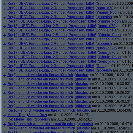
Re(3): UEFA-Europa-Liga, 2 Runde, Prognosen, bitte!
(
Gabbo
am 01.10.2009,
Re(9): UEFA-Europa-Liga, 2 Runde, Prognosen, bitte!
(
bono_d70
am 01.10.20
Re(3): UEFA-Europa-Liga, 2 Runde, Prognosen, bitte!
(
Winnie_Pooh
am 01.10
Re(4): UEFA-Europa-Liga, 2 Runde, Prognosen, bitte!
(
gibberish
am 01.10.20
Re(14): UEFA-Europa-Liga, 2 Runde, Prognosen, bitte!
(
Winnie_Pooh
am 01.
Re(15): UEFA-Europa-Liga, 2 Runde, Prognosen, bitte!
(
bono_d70
am 01.10.
Re(2): UEFA-Europa-Liga, 2 Runde, Prognosen, bitte!
(
John_Doe
am 01.10.2
Re(16): UEFA-Europa-Liga, 2 Runde, Prognosen, bitte!
(
Winnie_Pooh
am 01.
Re(3): UEFA-Europa-Liga, 2 Runde, Prognosen, bitte!
(
Hannes34
am 01.10.2
Re(4): UEFA-Europa-Liga, 2 Runde, Prognosen, bitte!
(
gibberish
am 01.10.20
Re(3): UEFA-Europa-Liga, 2 Runde, Prognosen, bitte!
(
quasikonkav
am 01.10
Re(17): UEFA-Europa-Liga, 2 Runde, Prognosen, bitte!
(
bono_d70
am 01.10.
Re(18): UEFA-Europa-Liga, 2 Runde, Prognosen, bitte!
(
Winnie_Pooh
am 01.
Re(19): UEFA-Europa-Liga, 2 Runde, Prognosen, bitte!
(
bono_d70
am 01.10.
Re(3): UEFA-Europa-Liga, 2 Runde, Prognosen, bitte!
(
Rain
am 01.10.2009, 1
Re(4): UEFA-Europa-Liga, 2 Runde, Prognosen, bitte!
(
gibberish
am 01.10.20
Re(2): endlich wieder ein thread für mich
(
ducduc
am 01.10.2009, 16:23:14)
Re(3): endlich wieder ein thread für mich
(
gibberish
am 01.10.2009, 16:24:29
Re(4): endlich wieder ein thread für mich
(
ducduc
am 01.10.2009, 16:33:53)
Re(5): endlich wieder ein thread für mich
(
gibberish
am 01.10.2009, 16:34:39
Re(6): endlich wieder ein thread für mich
(
ducduc
am 01.10.2009, 16:36:22)
Re(7): endlich wieder ein thread für mich
(
gibberish
am 01.10.2009, 16:38:41
Re(8): endlich wieder ein thread für mich
(
ducduc
am 01.10.2009, 16:40:13)
Re(9): endlich wieder ein thread für mich
(
gibberish
am 01.10.2009, 16:40:57
Re(10): endlich wieder ein thread für mich
(
ducduc
am 01.10.2009, 16:44:08)
Meine Tips
(
Silent_Razr
am 01.10.2009, 16:44:27)
Re: Meine Tips
(
gibberish
am 01.10.2009, 16:45:31)
Re(11): endlich wieder ein thread für mich
(
gibberish
am 01.10.2009, 16:47:0
Re(12): endlich wieder ein thread für mich
(
ducduc
am 01.10.2009, 16:48:31)
Re(13): endlich wieder ein thread für mich
(
gibberish
am 01.10.2009, 16:49:1