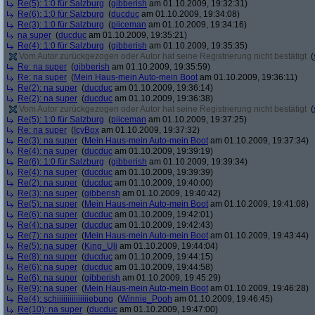
Re(5): 1:0 für Salzburg
(
gibberish
am 01.10.2009, 19:32:31)
Re(6): 1:0 für Salzburg
(
ducduc
am 01.10.2009, 19:34:08)
Re(3): 1:0 für Salzburg
(
piiceman
am 01.10.2009, 19:34:16)
na super
(
ducduc
am 01.10.2009, 19:35:21)
Re(4): 1:0 für Salzburg
(
gibberish
am 01.10.2009, 19:35:35)
Vom Autor zurückgezogen oder Autor hat seine Registrierung nicht bestätigt
(
Re: na super
(
gibberish
am 01.10.2009, 19:35:59)
Re: na super
(
Mein Haus-mein Auto-mein Boot
am 01.10.2009, 19:36:11)
Re(2): na super
(
ducduc
am 01.10.2009, 19:36:14)
Re(2): na super
(
ducduc
am 01.10.2009, 19:36:38)
Vom Autor zurückgezogen oder Autor hat seine Registrierung nicht bestätigt
(
Re(5): 1:0 für Salzburg
(
piiceman
am 01.10.2009, 19:37:25)
Re: na super
(
IcyBox
am 01.10.2009, 19:37:32)
Re(3): na super
(
Mein Haus-mein Auto-mein Boot
am 01.10.2009, 19:37:34)
Re(4): na super
(
ducduc
am 01.10.2009, 19:39:19)
Re(6): 1:0 für Salzburg
(
gibberish
am 01.10.2009, 19:39:34)
Re(4): na super
(
ducduc
am 01.10.2009, 19:39:39)
Re(2): na super
(
ducduc
am 01.10.2009, 19:40:00)
Re(3): na super
(
gibberish
am 01.10.2009, 19:40:42)
Re(5): na super
(
Mein Haus-mein Auto-mein Boot
am 01.10.2009, 19:41:08)
Re(6): na super
(
ducduc
am 01.10.2009, 19:42:01)
Re(4): na super
(
ducduc
am 01.10.2009, 19:42:43)
Re(7): na super
(
Mein Haus-mein Auto-mein Boot
am 01.10.2009, 19:43:44)
Re(5): na super
(
King_Uli
am 01.10.2009, 19:44:04)
Re(8): na super
(
ducduc
am 01.10.2009, 19:44:15)
Re(6): na super
(
ducduc
am 01.10.2009, 19:44:58)
Re(6): na super
(
gibberish
am 01.10.2009, 19:45:29)
Re(9): na super
(
Mein Haus-mein Auto-mein Boot
am 01.10.2009, 19:46:28)
Re(4): schiiiiiiiiiiiiiiiebung
(
Winnie_Pooh
am 01.10.2009, 19:46:45)
Re(10): na super
(
ducduc
am 01.10.2009, 19:47:00)