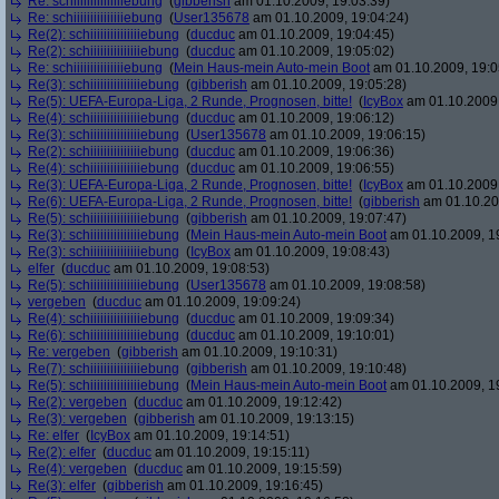
Re: schiiiiiiiiiiiiiiiebung
(
gibberish
am 01.10.2009, 19:03:39)
Re: schiiiiiiiiiiiiiiiebung
(
User135678
am 01.10.2009, 19:04:24)
Re(2): schiiiiiiiiiiiiiiiebung
(
ducduc
am 01.10.2009, 19:04:45)
Re(2): schiiiiiiiiiiiiiiiebung
(
ducduc
am 01.10.2009, 19:05:02)
Re: schiiiiiiiiiiiiiiiebung
(
Mein Haus-mein Auto-mein Boot
am 01.10.2009, 19:0
Re(3): schiiiiiiiiiiiiiiiebung
(
gibberish
am 01.10.2009, 19:05:28)
Re(5): UEFA-Europa-Liga, 2 Runde, Prognosen, bitte!
(
IcyBox
am 01.10.2009,
Re(4): schiiiiiiiiiiiiiiiebung
(
ducduc
am 01.10.2009, 19:06:12)
Re(3): schiiiiiiiiiiiiiiiebung
(
User135678
am 01.10.2009, 19:06:15)
Re(2): schiiiiiiiiiiiiiiiebung
(
ducduc
am 01.10.2009, 19:06:36)
Re(4): schiiiiiiiiiiiiiiiebung
(
ducduc
am 01.10.2009, 19:06:55)
Re(3): UEFA-Europa-Liga, 2 Runde, Prognosen, bitte!
(
IcyBox
am 01.10.2009,
Re(6): UEFA-Europa-Liga, 2 Runde, Prognosen, bitte!
(
gibberish
am 01.10.20
Re(5): schiiiiiiiiiiiiiiiebung
(
gibberish
am 01.10.2009, 19:07:47)
Re(3): schiiiiiiiiiiiiiiiebung
(
Mein Haus-mein Auto-mein Boot
am 01.10.2009, 1
Re(3): schiiiiiiiiiiiiiiiebung
(
IcyBox
am 01.10.2009, 19:08:43)
elfer
(
ducduc
am 01.10.2009, 19:08:53)
Re(5): schiiiiiiiiiiiiiiiebung
(
User135678
am 01.10.2009, 19:08:58)
vergeben
(
ducduc
am 01.10.2009, 19:09:24)
Re(4): schiiiiiiiiiiiiiiiebung
(
ducduc
am 01.10.2009, 19:09:34)
Re(6): schiiiiiiiiiiiiiiiebung
(
ducduc
am 01.10.2009, 19:10:01)
Re: vergeben
(
gibberish
am 01.10.2009, 19:10:31)
Re(7): schiiiiiiiiiiiiiiiebung
(
gibberish
am 01.10.2009, 19:10:48)
Re(5): schiiiiiiiiiiiiiiiebung
(
Mein Haus-mein Auto-mein Boot
am 01.10.2009, 1
Re(2): vergeben
(
ducduc
am 01.10.2009, 19:12:42)
Re(3): vergeben
(
gibberish
am 01.10.2009, 19:13:15)
Re: elfer
(
IcyBox
am 01.10.2009, 19:14:51)
Re(2): elfer
(
ducduc
am 01.10.2009, 19:15:11)
Re(4): vergeben
(
ducduc
am 01.10.2009, 19:15:59)
Re(3): elfer
(
gibberish
am 01.10.2009, 19:16:45)