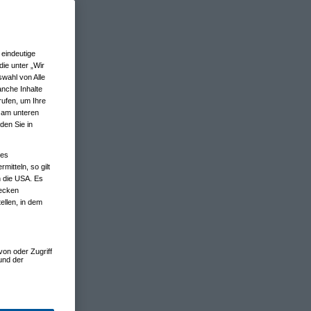
eindeutige
ie unter „Wir
wahl von Alle
anche Inhalte
rufen, um Ihre
n am unteren
den Sie in
nes
tteln, so gilt
n die USA. Es
wecken
ellen, in dem
von oder Zugriff
und der