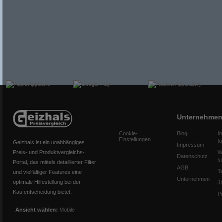
Unternehme
Cookie-
Blog
I
Einstellungen
f
Geizhals ist ein unabhängiges
Impressum
Preis- und Produktvergleichs-
W
Datenschutz
s
Portal, das mittels detaillierter Filter
AGB
T
und vielfältiger Features eine
Unternehmen
optimale Hilfestellung bei der
J
Kaufentscheidung bietet.
P
Ansicht wählen:
Mobile