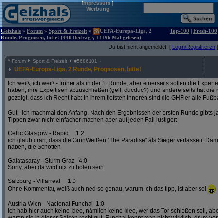
Impressum
|
Werbung
Geizhals
»
Forum
»
Sport & Freizeit
»
UEFA-Europa-Liga, 2
Top-100
|
Fresh-100
Runde, Prognosen, bitte! (440 Beiträge, 13196 Mal gelesen)
Du bist nicht angemeldet. [
Login/Registrieren
]
^
Forum
Sport & Freizeit
#
5686101
UEFA-Europa-Liga, 2 Runde, Prognosen, bitte!
Ich weiß, ich weiß - früher als in der 1. Runde, aber einerseits sollen die Exper
haben, ihre Expertisen abzuschließen (gell, ducduc?) und andererseits hat die
gezeigt, dass ich Recht hab: In ihrem tiefsten Inneren sind die GHFler alle Fußb
Gut - ich machmal den Anfang. Nach den Ergebnissen der ersten Runde gibts ja
Tippen zwar nicht einfacher machen aber auf jeden Fall lustiger:
Celtic Glasgow - Rapid 1:2
ich glaub dran, dass die GrünWeißen "The Paradise" als Sieger verlassen. D
haben, die Schotten
Galatasaray - Sturm Graz 4:0
Sorry, aber da wird nix zu holen sein
Salzburg - Villarreal 1:0
Ohne Kommentar, weiß auch ned so genau, warum ich das tipp, ist aber so!
Austria Wien - Nacional Funchal 1:0
Ich hab hier auch keine Idee, nämlich keine Idee, wer das Tor schießen soll, abe
waren sie in dieser Saison recht gut. Funchal kennt man nicht wirklich, drum vors