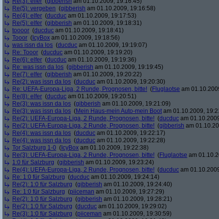
Re(3): elfer
(
gibberish
am 01.10.2009, 19:16:45)
Re(5): vergeben
(
gibberish
am 01.10.2009, 19:16:58)
Re(4): elfer
(
ducduc
am 01.10.2009, 19:17:53)
Re(5): elfer
(
gibberish
am 01.10.2009, 19:18:31)
toooor
(
ducduc
am 01.10.2009, 19:18:41)
Tooor
(
IcyBox
am 01.10.2009, 19:18:56)
was issn da los
(
ducduc
am 01.10.2009, 19:19:07)
Re: Tooor
(
ducduc
am 01.10.2009, 19:19:20)
Re(6): elfer
(
ducduc
am 01.10.2009, 19:19:36)
Re: was issn da los
(
gibberish
am 01.10.2009, 19:19:45)
Re(7): elfer
(
gibberish
am 01.10.2009, 19:20:22)
Re(2): was issn da los
(
ducduc
am 01.10.2009, 19:20:30)
Re: UEFA-Europa-Liga, 2 Runde, Prognosen, bitte!
(
Fluglaotse
am 01.10.2009
Re(8): elfer
(
ducduc
am 01.10.2009, 19:20:51)
Re(3): was issn da los
(
gibberish
am 01.10.2009, 19:21:09)
Re(3): was issn da los
(
Mein Haus-mein Auto-mein Boot
am 01.10.2009, 19:2
Re(2): UEFA-Europa-Liga, 2 Runde, Prognosen, bitte!
(
ducduc
am 01.10.2009
Re(2): UEFA-Europa-Liga, 2 Runde, Prognosen, bitte!
(
gibberish
am 01.10.20
Re(4): was issn da los
(
ducduc
am 01.10.2009, 19:22:17)
Re(4): was issn da los
(
ducduc
am 01.10.2009, 19:22:28)
Tor Salzburg 1-0
(
IcyBox
am 01.10.2009, 19:22:38)
Re(3): UEFA-Europa-Liga, 2 Runde, Prognosen, bitte!
(
Fluglaotse
am 01.10.2
1:0 für Salzburg
(
gibberish
am 01.10.2009, 19:23:24)
Re(4): UEFA-Europa-Liga, 2 Runde, Prognosen, bitte!
(
ducduc
am 01.10.2009
Re: 1:0 für Salzburg
(
ducduc
am 01.10.2009, 19:24:14)
Re(2): 1:0 für Salzburg
(
gibberish
am 01.10.2009, 19:24:40)
Re: 1:0 für Salzburg
(
piiceman
am 01.10.2009, 19:27:29)
Re(2): 1:0 für Salzburg
(
gibberish
am 01.10.2009, 19:28:21)
Re(2): 1:0 für Salzburg
(
ducduc
am 01.10.2009, 19:29:02)
Re(3): 1:0 für Salzburg
(
piiceman
am 01.10.2009, 19:30:59)