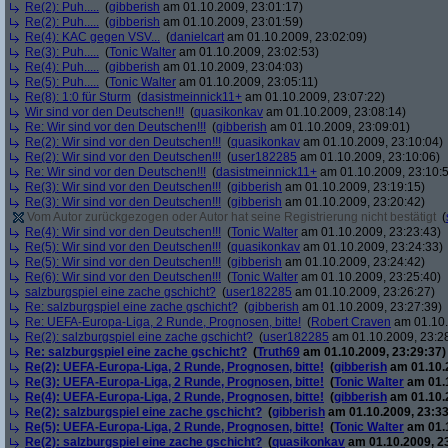
Re(2): Puh.....
(
gibberish
am 01.10.2009, 23:01:17)
Re(2): Puh.....
(
gibberish
am 01.10.2009, 23:01:59)
Re(4): KAC gegen VSV...
(
danielcart
am 01.10.2009, 23:02:09)
Re(3): Puh.....
(
Tonic Walter
am 01.10.2009, 23:02:53)
Re(4): Puh.....
(
gibberish
am 01.10.2009, 23:04:03)
Re(5): Puh.....
(
Tonic Walter
am 01.10.2009, 23:05:11)
Re(8): 1:0 für Sturm
(
dasistmeinnick11+
am 01.10.2009, 23:07:22)
Wir sind vor den Deutschen!!!
(
quasikonkav
am 01.10.2009, 23:08:14)
Re: Wir sind vor den Deutschen!!!
(
gibberish
am 01.10.2009, 23:09:01)
Re(2): Wir sind vor den Deutschen!!!
(
quasikonkav
am 01.10.2009, 23:10:04)
Re(2): Wir sind vor den Deutschen!!!
(
user182285
am 01.10.2009, 23:10:06)
Re: Wir sind vor den Deutschen!!!
(
dasistmeinnick11+
am 01.10.2009, 23:10:
Re(3): Wir sind vor den Deutschen!!!
(
gibberish
am 01.10.2009, 23:19:15)
Re(3): Wir sind vor den Deutschen!!!
(
gibberish
am 01.10.2009, 23:20:42)
Vom Autor zurückgezogen oder Autor hat seine Registrierung nicht bestätigt
(
Re(4): Wir sind vor den Deutschen!!!
(
Tonic Walter
am 01.10.2009, 23:23:43)
Re(5): Wir sind vor den Deutschen!!!
(
quasikonkav
am 01.10.2009, 23:24:33)
Re(5): Wir sind vor den Deutschen!!!
(
gibberish
am 01.10.2009, 23:24:42)
Re(6): Wir sind vor den Deutschen!!!
(
Tonic Walter
am 01.10.2009, 23:25:40)
salzburgspiel eine zache gschicht?
(
user182285
am 01.10.2009, 23:26:27)
Re: salzburgspiel eine zache gschicht?
(
gibberish
am 01.10.2009, 23:27:39)
Re: UEFA-Europa-Liga, 2 Runde, Prognosen, bitte!
(
Robert Craven
am 01.10.
Re(2): salzburgspiel eine zache gschicht?
(
user182285
am 01.10.2009, 23:2
Re: salzburgspiel eine zache gschicht?
(
Truth69
am 01.10.2009, 23:29:37)
Re(2): UEFA-Europa-Liga, 2 Runde, Prognosen, bitte!
(
gibberish
am 01.10.2
Re(3): UEFA-Europa-Liga, 2 Runde, Prognosen, bitte!
(
Tonic Walter
am 01.1
Re(4): UEFA-Europa-Liga, 2 Runde, Prognosen, bitte!
(
gibberish
am 01.10.2
Re(2): salzburgspiel eine zache gschicht?
(
gibberish
am 01.10.2009, 23:33
Re(5): UEFA-Europa-Liga, 2 Runde, Prognosen, bitte!
(
Tonic Walter
am 01.1
Re(2): salzburgspiel eine zache gschicht?
(
quasikonkav
am 01.10.2009, 2