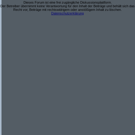
Dieses Forum ist eine frei zugängliche Diskussionsplattform.
Der Betreiber übernimmt keine Verantwortung für den Inhalt der Beiträge und behält sich das
Recht vor, Beiträge mit rechtswidrigem oder anstößigem Inhalt zu löschen.
Datenschutzerklärung