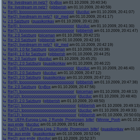
Re: livestream im netz?
(
IcyBox
am 01.10.2009, 20:40:34)
Re: livestream im netz?
(
gibberish
am 01.10.2009, 20:40:59)
Re(6): toooooooooooooooooooooooor
(
ducduc
am 01.10.2009, 20:41:07)
Re(2): livestream im netz?
(
dr_med
am 01.10.2009, 20:41:17)
2:0 Salzburg
(
quasikonkav
am 01.10.2009, 20:41:28)
Re(6): toooooooooooooooooooooooor
(
ducduc
am 01.10.2009, 20:41:30)
Re(7): toooooooooooooooooooooooor
(
gibberish
am 01.10.2009, 20:41:47)
Re: 2:0 Salzburg
(
piiceman
am 01.10.2009, 20:42:15)
Re: 2:0 Salzburg
(
gibberish
am 01.10.2009, 20:42:16)
Re(2): livestream im netz?
(
dr_med
am 01.10.2009, 20:42:19)
Re(3): 1:0 für Salzburg
(
piiceman
am 01.10.2009, 20:43:38)
Re(4): 1:0 für Salzburg
(
gibberish
am 01.10.2009, 20:44:25)
Re: 2:0 Salzburg
(
ducduc
am 01.10.2009, 20:45:25)
Re(2): 2:0 Salzburg
(
quasikonkav
am 01.10.2009, 20:46:22)
Re(8): toooooooooooooooooooooooor
(
ducduc
am 01.10.2009, 20:46:40)
Re(3): 2:0 Salzburg
(
ducduc
am 01.10.2009, 20:47:12)
Re(2): 2:0 Salzburg
(
quasikonkav
am 01.10.2009, 20:47:21)
Re(9): toooooooooooooooooooooooor
(
gibberish
am 01.10.2009, 20:47:38)
Re: 2:0 Salzburg
(
IcyBox
am 01.10.2009, 20:47:56)
Re(7): toooooooooooooooooooooooor
(
piiceman
am 01.10.2009, 20:48:13)
Re(10): toooooooooooooooooooooooor
(
ducduc
am 01.10.2009, 20:48:40)
Re(3): 2:0 Salzburg
(
gibberish
am 01.10.2009, 20:48:50)
Re(11): toooooooooooooooooooooooor
(
gibberish
am 01.10.2009, 20:49:13)
Re(12): toooooooooooooooooooooooor
(
ducduc
am 01.10.2009, 20:49:33)
Re(13): toooooooooooooooooooooooor
(
gibberish
am 01.10.2009, 20:50:03)
Re: UEFA-Europa-Liga, 2 Runde, Prognosen, bitte!
(
Winnie_Pooh
am 01.10.2
aus ende
(
ducduc
am 01.10.2009, 20:51:45)
Re(2): UEFA-Europa-Liga, 2 Runde, Prognosen, bitte!
(
quasikonkav
am 01.10
Re: aus ende
(
quasikonkav
am 01.10.2009, 20:52:04)
Re(2): aus ende
(
ducduc
am 01.10.2009, 20:52:37)