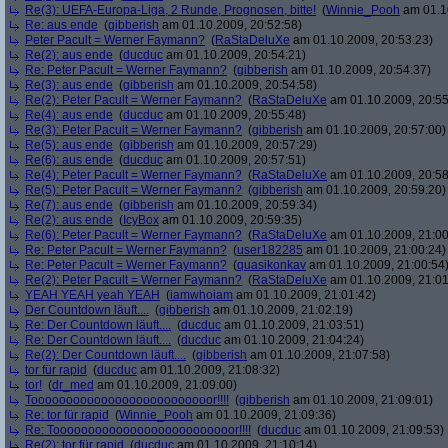
Re(3): UEFA-Europa-Liga, 2 Runde, Prognosen, bitte!
(
Winnie_Pooh
am 01.10
Re: aus ende
(
gibberish
am 01.10.2009, 20:52:58)
Peter Pacult = Werner Faymann?
(
RaStaDeluXe
am 01.10.2009, 20:53:23)
Re(2): aus ende
(
ducduc
am 01.10.2009, 20:54:21)
Re: Peter Pacult = Werner Faymann?
(
gibberish
am 01.10.2009, 20:54:37)
Re(3): aus ende
(
gibberish
am 01.10.2009, 20:54:58)
Re(2): Peter Pacult = Werner Faymann?
(
RaStaDeluXe
am 01.10.2009, 20:55
Re(4): aus ende
(
ducduc
am 01.10.2009, 20:55:48)
Re(3): Peter Pacult = Werner Faymann?
(
gibberish
am 01.10.2009, 20:57:00)
Re(5): aus ende
(
gibberish
am 01.10.2009, 20:57:29)
Re(6): aus ende
(
ducduc
am 01.10.2009, 20:57:51)
Re(4): Peter Pacult = Werner Faymann?
(
RaStaDeluXe
am 01.10.2009, 20:58
Re(5): Peter Pacult = Werner Faymann?
(
gibberish
am 01.10.2009, 20:59:20)
Re(7): aus ende
(
gibberish
am 01.10.2009, 20:59:34)
Re(2): aus ende
(
IcyBox
am 01.10.2009, 20:59:35)
Re(6): Peter Pacult = Werner Faymann?
(
RaStaDeluXe
am 01.10.2009, 21:00
Re: Peter Pacult = Werner Faymann?
(
user182285
am 01.10.2009, 21:00:24)
Re: Peter Pacult = Werner Faymann?
(
quasikonkav
am 01.10.2009, 21:00:54
Re(2): Peter Pacult = Werner Faymann?
(
RaStaDeluXe
am 01.10.2009, 21:01
YEAH YEAH yeah YEAH
(
iamwhoiam
am 01.10.2009, 21:01:42)
Der Countdown läuft....
(
gibberish
am 01.10.2009, 21:02:19)
Re: Der Countdown läuft....
(
ducduc
am 01.10.2009, 21:03:51)
Re: Der Countdown läuft....
(
ducduc
am 01.10.2009, 21:04:24)
Re(2): Der Countdown läuft....
(
gibberish
am 01.10.2009, 21:07:58)
tor für rapid
(
ducduc
am 01.10.2009, 21:08:32)
tor!
(
dr_med
am 01.10.2009, 21:09:00)
Toooooooooooooooooooooooooor!!!!
(
gibberish
am 01.10.2009, 21:09:01)
Re: tor für rapid
(
Winnie_Pooh
am 01.10.2009, 21:09:36)
Re: Toooooooooooooooooooooooooor!!!!
(
ducduc
am 01.10.2009, 21:09:53)
Re(2): tor für rapid
(
ducduc
am 01.10.2009, 21:10:14)