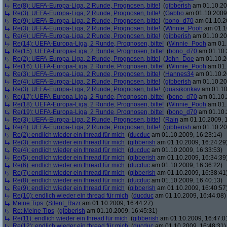
Re(8): UEFA-Europa-Liga, 2 Runde, Prognosen, bitte!
(
gibberish
am 01.10.20
Re(3): UEFA-Europa-Liga, 2 Runde, Prognosen, bitte!
(
Gabbo
am 01.10.2009,
Re(9): UEFA-Europa-Liga, 2 Runde, Prognosen, bitte!
(
bono_d70
am 01.10.20
Re(3): UEFA-Europa-Liga, 2 Runde, Prognosen, bitte!
(
Winnie_Pooh
am 01.10
Re(4): UEFA-Europa-Liga, 2 Runde, Prognosen, bitte!
(
gibberish
am 01.10.20
Re(14): UEFA-Europa-Liga, 2 Runde, Prognosen, bitte!
(
Winnie_Pooh
am 01.
Re(15): UEFA-Europa-Liga, 2 Runde, Prognosen, bitte!
(
bono_d70
am 01.10.
Re(2): UEFA-Europa-Liga, 2 Runde, Prognosen, bitte!
(
John_Doe
am 01.10.2
Re(16): UEFA-Europa-Liga, 2 Runde, Prognosen, bitte!
(
Winnie_Pooh
am 01.
Re(3): UEFA-Europa-Liga, 2 Runde, Prognosen, bitte!
(
Hannes34
am 01.10.2
Re(4): UEFA-Europa-Liga, 2 Runde, Prognosen, bitte!
(
gibberish
am 01.10.20
Re(3): UEFA-Europa-Liga, 2 Runde, Prognosen, bitte!
(
quasikonkav
am 01.10
Re(17): UEFA-Europa-Liga, 2 Runde, Prognosen, bitte!
(
bono_d70
am 01.10.
Re(18): UEFA-Europa-Liga, 2 Runde, Prognosen, bitte!
(
Winnie_Pooh
am 01.
Re(19): UEFA-Europa-Liga, 2 Runde, Prognosen, bitte!
(
bono_d70
am 01.10.
Re(3): UEFA-Europa-Liga, 2 Runde, Prognosen, bitte!
(
Rain
am 01.10.2009, 1
Re(4): UEFA-Europa-Liga, 2 Runde, Prognosen, bitte!
(
gibberish
am 01.10.20
Re(2): endlich wieder ein thread für mich
(
ducduc
am 01.10.2009, 16:23:14)
Re(3): endlich wieder ein thread für mich
(
gibberish
am 01.10.2009, 16:24:29
Re(4): endlich wieder ein thread für mich
(
ducduc
am 01.10.2009, 16:33:53)
Re(5): endlich wieder ein thread für mich
(
gibberish
am 01.10.2009, 16:34:39
Re(6): endlich wieder ein thread für mich
(
ducduc
am 01.10.2009, 16:36:22)
Re(7): endlich wieder ein thread für mich
(
gibberish
am 01.10.2009, 16:38:41
Re(8): endlich wieder ein thread für mich
(
ducduc
am 01.10.2009, 16:40:13)
Re(9): endlich wieder ein thread für mich
(
gibberish
am 01.10.2009, 16:40:57
Re(10): endlich wieder ein thread für mich
(
ducduc
am 01.10.2009, 16:44:08)
Meine Tips
(
Silent_Razr
am 01.10.2009, 16:44:27)
Re: Meine Tips
(
gibberish
am 01.10.2009, 16:45:31)
Re(11): endlich wieder ein thread für mich
(
gibberish
am 01.10.2009, 16:47:0
Re(12): endlich wieder ein thread für mich
(
ducduc
am 01.10.2009, 16:48:31)