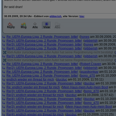
Ihr seid dran!
30.09.2009, 20:34 Uhr - Editiert von
gibberish
, alte Version:
hier
Re: UEFA-Europa-Liga, 2 Runde, Prognosen, bitte!
(
hones
am 30.09.2009, 20
Re(2): UEFA-Europa-Liga, 2 Runde, Prognosen, bitte!
(
gibberish
am 30.09.20
Re(3): UEFA-Europa-Liga, 2 Runde, Prognosen, bitte!
(
hones
am 30.09.2009,
Re(4): UEFA-Europa-Liga, 2 Runde, Prognosen, bitte!
(
gibberish
am 30.09.20
Vom Autor zurückgezogen oder Autor hat seine Registrierung nicht bestätigt
(
Re(2): UEFA-Europa-Liga, 2 Runde, Prognosen, bitte!
(
gibberish
am 30.09.20
Vom Autor zurückgezogen oder Autor hat seine Registrierung nicht bestätigt
(
Re: UEFA-Europa-Liga, 2 Runde, Prognosen, bitte!
(
Robert Craven
am 30.09.
Re(2): UEFA-Europa-Liga, 2 Runde, Prognosen, bitte!
(
gibberish
am 30.09.20
Re: UEFA-Europa-Liga, 2 Runde, Prognosen, bitte!
(
quasikonkav
am 01.10.20
Re: UEFA-Europa-Liga, 2 Runde, Prognosen, bitte!
(
bono_d70
am 01.10.2009
endlich wieder ein thread für mich
(
ducduc
am 01.10.2009, 11:55:11)
Re(2): UEFA-Europa-Liga, 2 Runde, Prognosen, bitte!
(
ducduc
am 01.10.2009
Re: endlich wieder ein thread für mich
(
Mein Haus-mein Auto-mein Boot
am 01
Re(3): UEFA-Europa-Liga, 2 Runde, Prognosen, bitte!
(
bono_d70
am 01.10.20
Re(2): endlich wieder ein thread für mich
(
ducduc
am 01.10.2009, 11:57:42)
Re(4): UEFA-Europa-Liga, 2 Runde, Prognosen, bitte!
(
ducduc
am 01.10.2009
Re(5): UEFA-Europa-Liga, 2 Runde, Prognosen, bitte!
(
bono_d70
am 01.10.20
Re(3): endlich wieder ein thread für mich
(
Mein Haus-mein Auto-mein Boot
am
Re(6): UEFA-Europa-Liga, 2 Runde, Prognosen, bitte!
(
ducduc
am 01.10.2009
Re(4): endlich wieder ein thread für mich
(
ducduc
am 01.10.2009, 12:01:25)