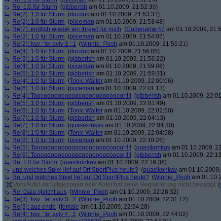
Re: 1:0 für Sturm
(
gibberish
am 01.10.2009, 21:52:39)
Re(2): 1:0 für Sturm
(
ducduc
am 01.10.2009, 21:53:31)
Re(2): 1:0 für Sturm
(
piiceman
am 01.10.2009, 21:53:48)
Re(7): endlich wieder ein thread für mich
(
Codename 47
am 01.10.2009, 21:5
Re(3): 1:0 für Sturm
(
piiceman
am 01.10.2009, 21:54:07)
Re(2): hsv : tel aviv 3 : 1
(
Winnie_Pooh
am 01.10.2009, 21:55:21)
Re(4): 1:0 für Sturm
(
ducduc
am 01.10.2009, 21:56:05)
Re(3): 1:0 für Sturm
(
gibberish
am 01.10.2009, 21:56:22)
Re(4): 1:0 für Sturm
(
piiceman
am 01.10.2009, 21:59:06)
Re(5): 1:0 für Sturm
(
gibberish
am 01.10.2009, 21:59:31)
Re(4): 1:0 für Sturm
(
Tonic Walter
am 01.10.2009, 22:00:06)
Re(6): 1:0 für Sturm
(
piiceman
am 01.10.2009, 22:01:13)
Re(4): Toooooooooooooooooooooooooor!!!!
(
gibberish
am 01.10.2009, 22:01
Re(5): 1:0 für Sturm
(
gibberish
am 01.10.2009, 22:01:49)
Re(6): 1:0 für Sturm
(
Tonic Walter
am 01.10.2009, 22:02:50)
Re(7): 1:0 für Sturm
(
gibberish
am 01.10.2009, 22:04:13)
Re(7): 1:0 für Sturm
(
quasikonkav
am 01.10.2009, 22:04:30)
Re(8): 1:0 für Sturm
(
Tonic Walter
am 01.10.2009, 22:04:58)
Re(8): 1:0 für Sturm
(
piiceman
am 01.10.2009, 22:10:26)
Re(5): Toooooooooooooooooooooooooor!!!!
(
quasikonkav
am 01.10.2009, 22
Re(6): Toooooooooooooooooooooooooor!!!!
(
gibberish
am 01.10.2009, 22:13
Re: 1:0 für Sturm
(
quasikonkav
am 01.10.2009, 22:16:36)
und welches Spiel lief auf Orf SportPlus heute?
(
quasikonkav
am 01.10.2009,
Re: und welches Spiel lief auf Orf SportPlus heute?
(
Winnie_Pooh
am 01.10.2
Vom Autor zurückgezogen oder Autor hat seine Registrierung nicht bestätigt
(
Re: Gala gleicht aus
(
Winnie_Pooh
am 01.10.2009, 22:28:32)
Re(3): hsv : tel aviv 3 : 2
(
Winnie_Pooh
am 01.10.2009, 22:31:12)
Re(3): aus ende
(
female
am 01.10.2009, 22:34:28)
Re(4): hsv : tel aviv 4 : 2
(
Winnie_Pooh
am 01.10.2009, 22:44:02)