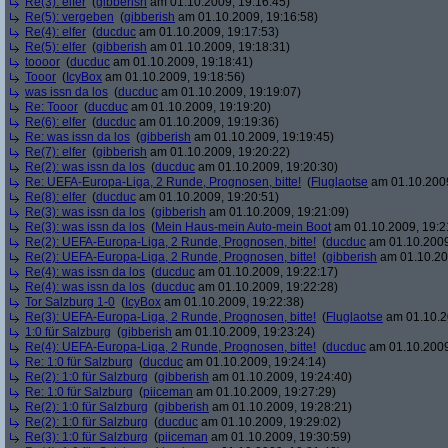
Re(3): elfer
(
gibberish
am 01.10.2009, 19:16:45)
Re(5): vergeben
(
gibberish
am 01.10.2009, 19:16:58)
Re(4): elfer
(
ducduc
am 01.10.2009, 19:17:53)
Re(5): elfer
(
gibberish
am 01.10.2009, 19:18:31)
toooor
(
ducduc
am 01.10.2009, 19:18:41)
Tooor
(
IcyBox
am 01.10.2009, 19:18:56)
was issn da los
(
ducduc
am 01.10.2009, 19:19:07)
Re: Tooor
(
ducduc
am 01.10.2009, 19:19:20)
Re(6): elfer
(
ducduc
am 01.10.2009, 19:19:36)
Re: was issn da los
(
gibberish
am 01.10.2009, 19:19:45)
Re(7): elfer
(
gibberish
am 01.10.2009, 19:20:22)
Re(2): was issn da los
(
ducduc
am 01.10.2009, 19:20:30)
Re: UEFA-Europa-Liga, 2 Runde, Prognosen, bitte!
(
Fluglaotse
am 01.10.2009
Re(8): elfer
(
ducduc
am 01.10.2009, 19:20:51)
Re(3): was issn da los
(
gibberish
am 01.10.2009, 19:21:09)
Re(3): was issn da los
(
Mein Haus-mein Auto-mein Boot
am 01.10.2009, 19:2
Re(2): UEFA-Europa-Liga, 2 Runde, Prognosen, bitte!
(
ducduc
am 01.10.2009
Re(2): UEFA-Europa-Liga, 2 Runde, Prognosen, bitte!
(
gibberish
am 01.10.20
Re(4): was issn da los
(
ducduc
am 01.10.2009, 19:22:17)
Re(4): was issn da los
(
ducduc
am 01.10.2009, 19:22:28)
Tor Salzburg 1-0
(
IcyBox
am 01.10.2009, 19:22:38)
Re(3): UEFA-Europa-Liga, 2 Runde, Prognosen, bitte!
(
Fluglaotse
am 01.10.2
1:0 für Salzburg
(
gibberish
am 01.10.2009, 19:23:24)
Re(4): UEFA-Europa-Liga, 2 Runde, Prognosen, bitte!
(
ducduc
am 01.10.2009
Re: 1:0 für Salzburg
(
ducduc
am 01.10.2009, 19:24:14)
Re(2): 1:0 für Salzburg
(
gibberish
am 01.10.2009, 19:24:40)
Re: 1:0 für Salzburg
(
piiceman
am 01.10.2009, 19:27:29)
Re(2): 1:0 für Salzburg
(
gibberish
am 01.10.2009, 19:28:21)
Re(2): 1:0 für Salzburg
(
ducduc
am 01.10.2009, 19:29:02)
Re(3): 1:0 für Salzburg
(
piiceman
am 01.10.2009, 19:30:59)