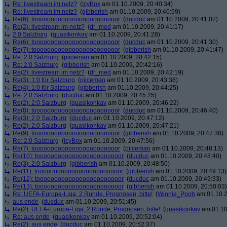
Re: livestream im netz?
(
IcyBox
am 01.10.2009, 20:40:34)
Re: livestream im netz?
(
gibberish
am 01.10.2009, 20:40:59)
Re(6): toooooooooooooooooooooooor
(
ducduc
am 01.10.2009, 20:41:07)
Re(2): livestream im netz?
(
dr_med
am 01.10.2009, 20:41:17)
2:0 Salzburg
(
quasikonkav
am 01.10.2009, 20:41:28)
Re(6): toooooooooooooooooooooooor
(
ducduc
am 01.10.2009, 20:41:30)
Re(7): toooooooooooooooooooooooor
(
gibberish
am 01.10.2009, 20:41:47)
Re: 2:0 Salzburg
(
piiceman
am 01.10.2009, 20:42:15)
Re: 2:0 Salzburg
(
gibberish
am 01.10.2009, 20:42:16)
Re(2): livestream im netz?
(
dr_med
am 01.10.2009, 20:42:19)
Re(3): 1:0 für Salzburg
(
piiceman
am 01.10.2009, 20:43:38)
Re(4): 1:0 für Salzburg
(
gibberish
am 01.10.2009, 20:44:25)
Re: 2:0 Salzburg
(
ducduc
am 01.10.2009, 20:45:25)
Re(2): 2:0 Salzburg
(
quasikonkav
am 01.10.2009, 20:46:22)
Re(8): toooooooooooooooooooooooor
(
ducduc
am 01.10.2009, 20:46:40)
Re(3): 2:0 Salzburg
(
ducduc
am 01.10.2009, 20:47:12)
Re(2): 2:0 Salzburg
(
quasikonkav
am 01.10.2009, 20:47:21)
Re(9): toooooooooooooooooooooooor
(
gibberish
am 01.10.2009, 20:47:38)
Re: 2:0 Salzburg
(
IcyBox
am 01.10.2009, 20:47:56)
Re(7): toooooooooooooooooooooooor
(
piiceman
am 01.10.2009, 20:48:13)
Re(10): toooooooooooooooooooooooor
(
ducduc
am 01.10.2009, 20:48:40)
Re(3): 2:0 Salzburg
(
gibberish
am 01.10.2009, 20:48:50)
Re(11): toooooooooooooooooooooooor
(
gibberish
am 01.10.2009, 20:49:13)
Re(12): toooooooooooooooooooooooor
(
ducduc
am 01.10.2009, 20:49:33)
Re(13): toooooooooooooooooooooooor
(
gibberish
am 01.10.2009, 20:50:03)
Re: UEFA-Europa-Liga, 2 Runde, Prognosen, bitte!
(
Winnie_Pooh
am 01.10.2
aus ende
(
ducduc
am 01.10.2009, 20:51:45)
Re(2): UEFA-Europa-Liga, 2 Runde, Prognosen, bitte!
(
quasikonkav
am 01.10
Re: aus ende
(
quasikonkav
am 01.10.2009, 20:52:04)
Re(2): aus ende
(
ducduc
am 01.10.2009, 20:52:37)