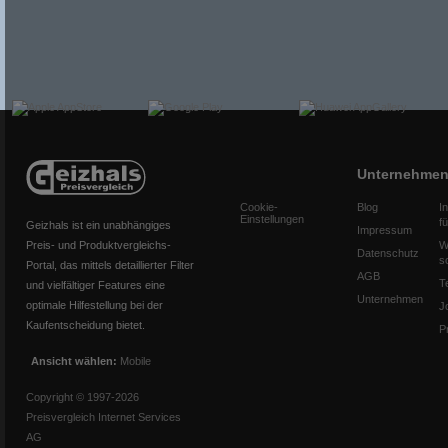
Unternehme
Cookie-
Blog
I
Einstellungen
f
Geizhals ist ein unabhängiges
Impressum
Preis- und Produktvergleichs-
W
Datenschutz
s
Portal, das mittels detaillierter Filter
AGB
T
und vielfältiger Features eine
Unternehmen
optimale Hilfestellung bei der
J
Kaufentscheidung bietet.
P
Ansicht wählen:
Mobile
Copyright © 1997-2026
Preisvergleich Internet Services
AG