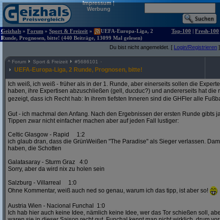
Impressum
|
Werbung
Geizhals
»
Forum
»
Sport & Freizeit
»
UEFA-Europa-Liga, 2
Top-100
|
Fresh-100
Runde, Prognosen, bitte! (440 Beiträge, 13099 Mal gelesen)
Du bist nicht angemeldet. [
Login/Registrieren
]
^
Forum
Sport & Freizeit
#
5686101
UEFA-Europa-Liga, 2 Runde, Prognosen, bitte!
Ich weiß, ich weiß - früher als in der 1. Runde, aber einerseits sollen die Exper
haben, ihre Expertisen abzuschließen (gell, ducduc?) und andererseits hat die
gezeigt, dass ich Recht hab: In ihrem tiefsten Inneren sind die GHFler alle Fußb
Gut - ich machmal den Anfang. Nach den Ergebnissen der ersten Runde gibts ja
Tippen zwar nicht einfacher machen aber auf jeden Fall lustiger:
Celtic Glasgow - Rapid 1:2
ich glaub dran, dass die GrünWeißen "The Paradise" als Sieger verlassen. D
haben, die Schotten
Galatasaray - Sturm Graz 4:0
Sorry, aber da wird nix zu holen sein
Salzburg - Villarreal 1:0
Ohne Kommentar, weiß auch ned so genau, warum ich das tipp, ist aber so!
Austria Wien - Nacional Funchal 1:0
Ich hab hier auch keine Idee, nämlich keine Idee, wer das Tor schießen soll, abe
waren sie in dieser Saison recht gut. Funchal kennt man nicht wirklich, drum vors