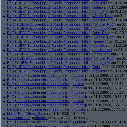
Re(8): UEFA-Europa-Liga, 2 Runde, Prognosen, bitte!
(
gibberish
am 01.10.20
Re(3): UEFA-Europa-Liga, 2 Runde, Prognosen, bitte!
(
Gabbo
am 01.10.2009,
Re(9): UEFA-Europa-Liga, 2 Runde, Prognosen, bitte!
(
bono_d70
am 01.10.20
Re(3): UEFA-Europa-Liga, 2 Runde, Prognosen, bitte!
(
Winnie_Pooh
am 01.10
Re(4): UEFA-Europa-Liga, 2 Runde, Prognosen, bitte!
(
gibberish
am 01.10.20
Re(14): UEFA-Europa-Liga, 2 Runde, Prognosen, bitte!
(
Winnie_Pooh
am 01.
Re(15): UEFA-Europa-Liga, 2 Runde, Prognosen, bitte!
(
bono_d70
am 01.10.
Re(2): UEFA-Europa-Liga, 2 Runde, Prognosen, bitte!
(
John_Doe
am 01.10.2
Re(16): UEFA-Europa-Liga, 2 Runde, Prognosen, bitte!
(
Winnie_Pooh
am 01.
Re(3): UEFA-Europa-Liga, 2 Runde, Prognosen, bitte!
(
Hannes34
am 01.10.2
Re(4): UEFA-Europa-Liga, 2 Runde, Prognosen, bitte!
(
gibberish
am 01.10.20
Re(3): UEFA-Europa-Liga, 2 Runde, Prognosen, bitte!
(
quasikonkav
am 01.10
Re(17): UEFA-Europa-Liga, 2 Runde, Prognosen, bitte!
(
bono_d70
am 01.10.
Re(18): UEFA-Europa-Liga, 2 Runde, Prognosen, bitte!
(
Winnie_Pooh
am 01.
Re(19): UEFA-Europa-Liga, 2 Runde, Prognosen, bitte!
(
bono_d70
am 01.10.
Re(3): UEFA-Europa-Liga, 2 Runde, Prognosen, bitte!
(
Rain
am 01.10.2009, 1
Re(4): UEFA-Europa-Liga, 2 Runde, Prognosen, bitte!
(
gibberish
am 01.10.20
Re(2): endlich wieder ein thread für mich
(
ducduc
am 01.10.2009, 16:23:14)
Re(3): endlich wieder ein thread für mich
(
gibberish
am 01.10.2009, 16:24:29
Re(4): endlich wieder ein thread für mich
(
ducduc
am 01.10.2009, 16:33:53)
Re(5): endlich wieder ein thread für mich
(
gibberish
am 01.10.2009, 16:34:39
Re(6): endlich wieder ein thread für mich
(
ducduc
am 01.10.2009, 16:36:22)
Re(7): endlich wieder ein thread für mich
(
gibberish
am 01.10.2009, 16:38:41
Re(8): endlich wieder ein thread für mich
(
ducduc
am 01.10.2009, 16:40:13)
Re(9): endlich wieder ein thread für mich
(
gibberish
am 01.10.2009, 16:40:57
Re(10): endlich wieder ein thread für mich
(
ducduc
am 01.10.2009, 16:44:08)
Meine Tips
(
Silent_Razr
am 01.10.2009, 16:44:27)
Re: Meine Tips
(
gibberish
am 01.10.2009, 16:45:31)
Re(11): endlich wieder ein thread für mich
(
gibberish
am 01.10.2009, 16:47:0
Re(12): endlich wieder ein thread für mich
(
ducduc
am 01.10.2009, 16:48:31)