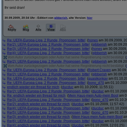
Ihr seid dran!
30.09.2009, 20:34 Uhr - Editiert von
gibberish
, alte Version:
hier
Re: UEFA-Europa-Liga, 2 Runde, Prognosen, bitte!
(
hones
am 30.09.2009, 20
Re(2): UEFA-Europa-Liga, 2 Runde, Prognosen, bitte!
(
gibberish
am 30.09.20
Re(3): UEFA-Europa-Liga, 2 Runde, Prognosen, bitte!
(
hones
am 30.09.2009,
Re(4): UEFA-Europa-Liga, 2 Runde, Prognosen, bitte!
(
gibberish
am 30.09.20
Vom Autor zurückgezogen oder Autor hat seine Registrierung nicht bestätigt
(
Re(2): UEFA-Europa-Liga, 2 Runde, Prognosen, bitte!
(
gibberish
am 30.09.20
Vom Autor zurückgezogen oder Autor hat seine Registrierung nicht bestätigt
(
Re: UEFA-Europa-Liga, 2 Runde, Prognosen, bitte!
(
Robert Craven
am 30.09.
Re(2): UEFA-Europa-Liga, 2 Runde, Prognosen, bitte!
(
gibberish
am 30.09.20
Re: UEFA-Europa-Liga, 2 Runde, Prognosen, bitte!
(
quasikonkav
am 01.10.20
Re: UEFA-Europa-Liga, 2 Runde, Prognosen, bitte!
(
bono_d70
am 01.10.2009
endlich wieder ein thread für mich
(
ducduc
am 01.10.2009, 11:55:11)
Re(2): UEFA-Europa-Liga, 2 Runde, Prognosen, bitte!
(
ducduc
am 01.10.2009
Re: endlich wieder ein thread für mich
(
Mein Haus-mein Auto-mein Boot
am 01
Re(3): UEFA-Europa-Liga, 2 Runde, Prognosen, bitte!
(
bono_d70
am 01.10.20
Re(2): endlich wieder ein thread für mich
(
ducduc
am 01.10.2009, 11:57:42)
Re(4): UEFA-Europa-Liga, 2 Runde, Prognosen, bitte!
(
ducduc
am 01.10.2009
Re(5): UEFA-Europa-Liga, 2 Runde, Prognosen, bitte!
(
bono_d70
am 01.10.20
Re(3): endlich wieder ein thread für mich
(
Mein Haus-mein Auto-mein Boot
am
Re(6): UEFA-Europa-Liga, 2 Runde, Prognosen, bitte!
(
ducduc
am 01.10.2009
Re(4): endlich wieder ein thread für mich
(
ducduc
am 01.10.2009, 12:01:25)