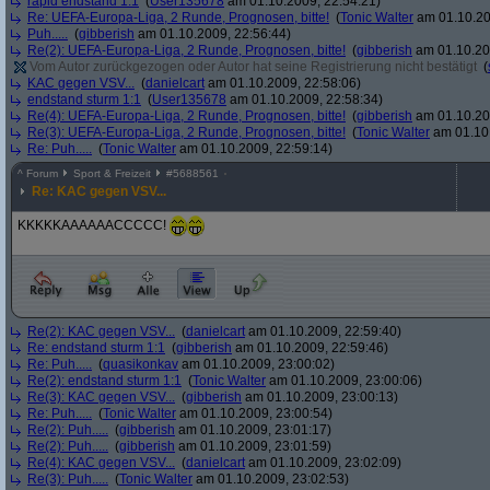
rapid endstand 1:1
(
User135678
am 01.10.2009, 22:54:21)
Re: UEFA-Europa-Liga, 2 Runde, Prognosen, bitte!
(
Tonic Walter
am 01.10.20
Puh.....
(
gibberish
am 01.10.2009, 22:56:44)
Re(2): UEFA-Europa-Liga, 2 Runde, Prognosen, bitte!
(
gibberish
am 01.10.20
Vom Autor zurückgezogen oder Autor hat seine Registrierung nicht bestätigt
(
KAC gegen VSV...
(
danielcart
am 01.10.2009, 22:58:06)
endstand sturm 1:1
(
User135678
am 01.10.2009, 22:58:34)
Re(4): UEFA-Europa-Liga, 2 Runde, Prognosen, bitte!
(
gibberish
am 01.10.20
Re(3): UEFA-Europa-Liga, 2 Runde, Prognosen, bitte!
(
Tonic Walter
am 01.10.
Re: Puh.....
(
Tonic Walter
am 01.10.2009, 22:59:14)
^
Forum
Sport & Freizeit
#
5688561
Re: KAC gegen VSV...
KKKKKAAAAAACCCCC!
Re(2): KAC gegen VSV...
(
danielcart
am 01.10.2009, 22:59:40)
Re: endstand sturm 1:1
(
gibberish
am 01.10.2009, 22:59:46)
Re: Puh.....
(
quasikonkav
am 01.10.2009, 23:00:02)
Re(2): endstand sturm 1:1
(
Tonic Walter
am 01.10.2009, 23:00:06)
Re(3): KAC gegen VSV...
(
gibberish
am 01.10.2009, 23:00:13)
Re: Puh.....
(
Tonic Walter
am 01.10.2009, 23:00:54)
Re(2): Puh.....
(
gibberish
am 01.10.2009, 23:01:17)
Re(2): Puh.....
(
gibberish
am 01.10.2009, 23:01:59)
Re(4): KAC gegen VSV...
(
danielcart
am 01.10.2009, 23:02:09)
Re(3): Puh.....
(
Tonic Walter
am 01.10.2009, 23:02:53)