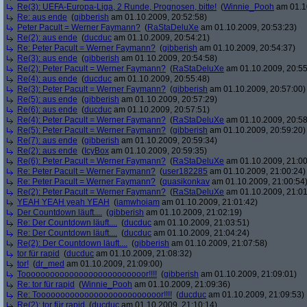
Re(3): UEFA-Europa-Liga, 2 Runde, Prognosen, bitte!
(
Winnie_Pooh
am 01.10
Re: aus ende
(
gibberish
am 01.10.2009, 20:52:58)
Peter Pacult = Werner Faymann?
(
RaStaDeluXe
am 01.10.2009, 20:53:23)
Re(2): aus ende
(
ducduc
am 01.10.2009, 20:54:21)
Re: Peter Pacult = Werner Faymann?
(
gibberish
am 01.10.2009, 20:54:37)
Re(3): aus ende
(
gibberish
am 01.10.2009, 20:54:58)
Re(2): Peter Pacult = Werner Faymann?
(
RaStaDeluXe
am 01.10.2009, 20:55
Re(4): aus ende
(
ducduc
am 01.10.2009, 20:55:48)
Re(3): Peter Pacult = Werner Faymann?
(
gibberish
am 01.10.2009, 20:57:00)
Re(5): aus ende
(
gibberish
am 01.10.2009, 20:57:29)
Re(6): aus ende
(
ducduc
am 01.10.2009, 20:57:51)
Re(4): Peter Pacult = Werner Faymann?
(
RaStaDeluXe
am 01.10.2009, 20:58
Re(5): Peter Pacult = Werner Faymann?
(
gibberish
am 01.10.2009, 20:59:20)
Re(7): aus ende
(
gibberish
am 01.10.2009, 20:59:34)
Re(2): aus ende
(
IcyBox
am 01.10.2009, 20:59:35)
Re(6): Peter Pacult = Werner Faymann?
(
RaStaDeluXe
am 01.10.2009, 21:00
Re: Peter Pacult = Werner Faymann?
(
user182285
am 01.10.2009, 21:00:24)
Re: Peter Pacult = Werner Faymann?
(
quasikonkav
am 01.10.2009, 21:00:54
Re(2): Peter Pacult = Werner Faymann?
(
RaStaDeluXe
am 01.10.2009, 21:01
YEAH YEAH yeah YEAH
(
iamwhoiam
am 01.10.2009, 21:01:42)
Der Countdown läuft....
(
gibberish
am 01.10.2009, 21:02:19)
Re: Der Countdown läuft....
(
ducduc
am 01.10.2009, 21:03:51)
Re: Der Countdown läuft....
(
ducduc
am 01.10.2009, 21:04:24)
Re(2): Der Countdown läuft....
(
gibberish
am 01.10.2009, 21:07:58)
tor für rapid
(
ducduc
am 01.10.2009, 21:08:32)
tor!
(
dr_med
am 01.10.2009, 21:09:00)
Toooooooooooooooooooooooooor!!!!
(
gibberish
am 01.10.2009, 21:09:01)
Re: tor für rapid
(
Winnie_Pooh
am 01.10.2009, 21:09:36)
Re: Toooooooooooooooooooooooooor!!!!
(
ducduc
am 01.10.2009, 21:09:53)
Re(2): tor für rapid
(
ducduc
am 01.10.2009, 21:10:14)