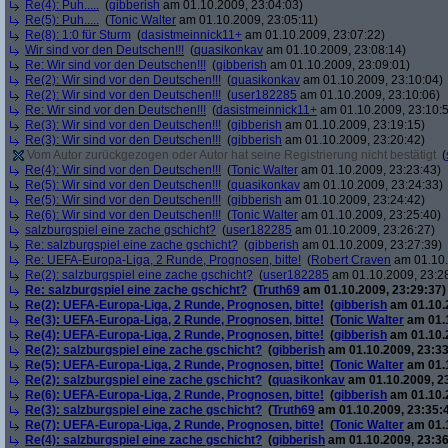
Re(4): Puh.....
(
gibberish
am 01.10.2009, 23:04:03)
Re(5): Puh.....
(
Tonic Walter
am 01.10.2009, 23:05:11)
Re(8): 1:0 für Sturm
(
dasistmeinnick11+
am 01.10.2009, 23:07:22)
Wir sind vor den Deutschen!!!
(
quasikonkav
am 01.10.2009, 23:08:14)
Re: Wir sind vor den Deutschen!!!
(
gibberish
am 01.10.2009, 23:09:01)
Re(2): Wir sind vor den Deutschen!!!
(
quasikonkav
am 01.10.2009, 23:10:04)
Re(2): Wir sind vor den Deutschen!!!
(
user182285
am 01.10.2009, 23:10:06)
Re: Wir sind vor den Deutschen!!!
(
dasistmeinnick11+
am 01.10.2009, 23:10:
Re(3): Wir sind vor den Deutschen!!!
(
gibberish
am 01.10.2009, 23:19:15)
Re(3): Wir sind vor den Deutschen!!!
(
gibberish
am 01.10.2009, 23:20:42)
Vom Autor zurückgezogen oder Autor hat seine Registrierung nicht bestätigt
(
Re(4): Wir sind vor den Deutschen!!!
(
Tonic Walter
am 01.10.2009, 23:23:43)
Re(5): Wir sind vor den Deutschen!!!
(
quasikonkav
am 01.10.2009, 23:24:33)
Re(5): Wir sind vor den Deutschen!!!
(
gibberish
am 01.10.2009, 23:24:42)
Re(6): Wir sind vor den Deutschen!!!
(
Tonic Walter
am 01.10.2009, 23:25:40)
salzburgspiel eine zache gschicht?
(
user182285
am 01.10.2009, 23:26:27)
Re: salzburgspiel eine zache gschicht?
(
gibberish
am 01.10.2009, 23:27:39)
Re: UEFA-Europa-Liga, 2 Runde, Prognosen, bitte!
(
Robert Craven
am 01.10.
Re(2): salzburgspiel eine zache gschicht?
(
user182285
am 01.10.2009, 23:2
Re: salzburgspiel eine zache gschicht?
(
Truth69
am 01.10.2009, 23:29:37)
Re(2): UEFA-Europa-Liga, 2 Runde, Prognosen, bitte!
(
gibberish
am 01.10.2
Re(3): UEFA-Europa-Liga, 2 Runde, Prognosen, bitte!
(
Tonic Walter
am 01.1
Re(4): UEFA-Europa-Liga, 2 Runde, Prognosen, bitte!
(
gibberish
am 01.10.2
Re(2): salzburgspiel eine zache gschicht?
(
gibberish
am 01.10.2009, 23:33
Re(5): UEFA-Europa-Liga, 2 Runde, Prognosen, bitte!
(
Tonic Walter
am 01.1
Re(2): salzburgspiel eine zache gschicht?
(
quasikonkav
am 01.10.2009, 2
Re(6): UEFA-Europa-Liga, 2 Runde, Prognosen, bitte!
(
gibberish
am 01.10.2
Re(3): salzburgspiel eine zache gschicht?
(
Truth69
am 01.10.2009, 23:35:
Re(7): UEFA-Europa-Liga, 2 Runde, Prognosen, bitte!
(
Tonic Walter
am 01.1
Re(4): salzburgspiel eine zache gschicht?
(
gibberish
am 01.10.2009, 23:36