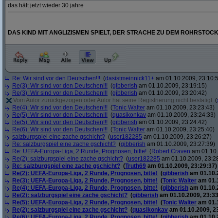
das hält jetzt wieder 30 jahre
DAS KIND MIT ANGLIZISMEN SPIELT, DER STRACHE ZU DEM ROHRSTOCK
Re: Wir sind vor den Deutschen!!!
(
dasistmeinnick11+
am 01.10.2009, 23:10:
Re(3): Wir sind vor den Deutschen!!!
(
gibberish
am 01.10.2009, 23:19:15)
Re(3): Wir sind vor den Deutschen!!!
(
gibberish
am 01.10.2009, 23:20:42)
Vom Autor zurückgezogen oder Autor hat seine Registrierung nicht bestätigt
(
Re(4): Wir sind vor den Deutschen!!!
(
Tonic Walter
am 01.10.2009, 23:23:43)
Re(5): Wir sind vor den Deutschen!!!
(
quasikonkav
am 01.10.2009, 23:24:33)
Re(5): Wir sind vor den Deutschen!!!
(
gibberish
am 01.10.2009, 23:24:42)
Re(6): Wir sind vor den Deutschen!!!
(
Tonic Walter
am 01.10.2009, 23:25:40)
salzburgspiel eine zache gschicht?
(
user182285
am 01.10.2009, 23:26:27)
Re: salzburgspiel eine zache gschicht?
(
gibberish
am 01.10.2009, 23:27:39)
Re: UEFA-Europa-Liga, 2 Runde, Prognosen, bitte!
(
Robert Craven
am 01.10.
Re(2): salzburgspiel eine zache gschicht?
(
user182285
am 01.10.2009, 23:2
Re: salzburgspiel eine zache gschicht?
(
Truth69
am 01.10.2009, 23:29:37)
Re(2): UEFA-Europa-Liga, 2 Runde, Prognosen, bitte!
(
gibberish
am 01.10.2
Re(3): UEFA-Europa-Liga, 2 Runde, Prognosen, bitte!
(
Tonic Walter
am 01.1
Re(4): UEFA-Europa-Liga, 2 Runde, Prognosen, bitte!
(
gibberish
am 01.10.2
Re(2): salzburgspiel eine zache gschicht?
(
gibberish
am 01.10.2009, 23:33
Re(5): UEFA-Europa-Liga, 2 Runde, Prognosen, bitte!
(
Tonic Walter
am 01.1
Re(2): salzburgspiel eine zache gschicht?
(
quasikonkav
am 01.10.2009, 2
Re(6): UEFA-Europa-Liga, 2 Runde, Prognosen, bitte!
(
gibberish
am 01.10.2