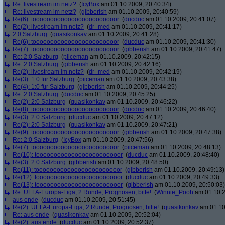
Re: livestream im netz?
(
IcyBox
am 01.10.2009, 20:40:34)
Re: livestream im netz?
(
gibberish
am 01.10.2009, 20:40:59)
Re(6): toooooooooooooooooooooooor
(
ducduc
am 01.10.2009, 20:41:07)
Re(2): livestream im netz?
(
dr_med
am 01.10.2009, 20:41:17)
2:0 Salzburg
(
quasikonkav
am 01.10.2009, 20:41:28)
Re(6): toooooooooooooooooooooooor
(
ducduc
am 01.10.2009, 20:41:30)
Re(7): toooooooooooooooooooooooor
(
gibberish
am 01.10.2009, 20:41:47)
Re: 2:0 Salzburg
(
piiceman
am 01.10.2009, 20:42:15)
Re: 2:0 Salzburg
(
gibberish
am 01.10.2009, 20:42:16)
Re(2): livestream im netz?
(
dr_med
am 01.10.2009, 20:42:19)
Re(3): 1:0 für Salzburg
(
piiceman
am 01.10.2009, 20:43:38)
Re(4): 1:0 für Salzburg
(
gibberish
am 01.10.2009, 20:44:25)
Re: 2:0 Salzburg
(
ducduc
am 01.10.2009, 20:45:25)
Re(2): 2:0 Salzburg
(
quasikonkav
am 01.10.2009, 20:46:22)
Re(8): toooooooooooooooooooooooor
(
ducduc
am 01.10.2009, 20:46:40)
Re(3): 2:0 Salzburg
(
ducduc
am 01.10.2009, 20:47:12)
Re(2): 2:0 Salzburg
(
quasikonkav
am 01.10.2009, 20:47:21)
Re(9): toooooooooooooooooooooooor
(
gibberish
am 01.10.2009, 20:47:38)
Re: 2:0 Salzburg
(
IcyBox
am 01.10.2009, 20:47:56)
Re(7): toooooooooooooooooooooooor
(
piiceman
am 01.10.2009, 20:48:13)
Re(10): toooooooooooooooooooooooor
(
ducduc
am 01.10.2009, 20:48:40)
Re(3): 2:0 Salzburg
(
gibberish
am 01.10.2009, 20:48:50)
Re(11): toooooooooooooooooooooooor
(
gibberish
am 01.10.2009, 20:49:13)
Re(12): toooooooooooooooooooooooor
(
ducduc
am 01.10.2009, 20:49:33)
Re(13): toooooooooooooooooooooooor
(
gibberish
am 01.10.2009, 20:50:03)
Re: UEFA-Europa-Liga, 2 Runde, Prognosen, bitte!
(
Winnie_Pooh
am 01.10.2
aus ende
(
ducduc
am 01.10.2009, 20:51:45)
Re(2): UEFA-Europa-Liga, 2 Runde, Prognosen, bitte!
(
quasikonkav
am 01.10
Re: aus ende
(
quasikonkav
am 01.10.2009, 20:52:04)
Re(2): aus ende
(
ducduc
am 01.10.2009, 20:52:37)