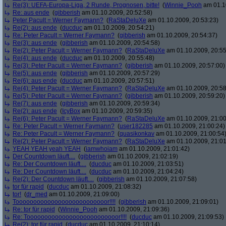
Re(3): UEFA-Europa-Liga, 2 Runde, Prognosen, bitte!
(
Winnie_Pooh
am 01.10
Re: aus ende
(
gibberish
am 01.10.2009, 20:52:58)
Peter Pacult = Werner Faymann?
(
RaStaDeluXe
am 01.10.2009, 20:53:23)
Re(2): aus ende
(
ducduc
am 01.10.2009, 20:54:21)
Re: Peter Pacult = Werner Faymann?
(
gibberish
am 01.10.2009, 20:54:37)
Re(3): aus ende
(
gibberish
am 01.10.2009, 20:54:58)
Re(2): Peter Pacult = Werner Faymann?
(
RaStaDeluXe
am 01.10.2009, 20:55
Re(4): aus ende
(
ducduc
am 01.10.2009, 20:55:48)
Re(3): Peter Pacult = Werner Faymann?
(
gibberish
am 01.10.2009, 20:57:00)
Re(5): aus ende
(
gibberish
am 01.10.2009, 20:57:29)
Re(6): aus ende
(
ducduc
am 01.10.2009, 20:57:51)
Re(4): Peter Pacult = Werner Faymann?
(
RaStaDeluXe
am 01.10.2009, 20:58
Re(5): Peter Pacult = Werner Faymann?
(
gibberish
am 01.10.2009, 20:59:20)
Re(7): aus ende
(
gibberish
am 01.10.2009, 20:59:34)
Re(2): aus ende
(
IcyBox
am 01.10.2009, 20:59:35)
Re(6): Peter Pacult = Werner Faymann?
(
RaStaDeluXe
am 01.10.2009, 21:00
Re: Peter Pacult = Werner Faymann?
(
user182285
am 01.10.2009, 21:00:24)
Re: Peter Pacult = Werner Faymann?
(
quasikonkav
am 01.10.2009, 21:00:54
Re(2): Peter Pacult = Werner Faymann?
(
RaStaDeluXe
am 01.10.2009, 21:01
YEAH YEAH yeah YEAH
(
iamwhoiam
am 01.10.2009, 21:01:42)
Der Countdown läuft....
(
gibberish
am 01.10.2009, 21:02:19)
Re: Der Countdown läuft....
(
ducduc
am 01.10.2009, 21:03:51)
Re: Der Countdown läuft....
(
ducduc
am 01.10.2009, 21:04:24)
Re(2): Der Countdown läuft....
(
gibberish
am 01.10.2009, 21:07:58)
tor für rapid
(
ducduc
am 01.10.2009, 21:08:32)
tor!
(
dr_med
am 01.10.2009, 21:09:00)
Toooooooooooooooooooooooooor!!!!
(
gibberish
am 01.10.2009, 21:09:01)
Re: tor für rapid
(
Winnie_Pooh
am 01.10.2009, 21:09:36)
Re: Toooooooooooooooooooooooooor!!!!
(
ducduc
am 01.10.2009, 21:09:53)
Re(2): tor für rapid
(
ducduc
am 01.10.2009, 21:10:14)