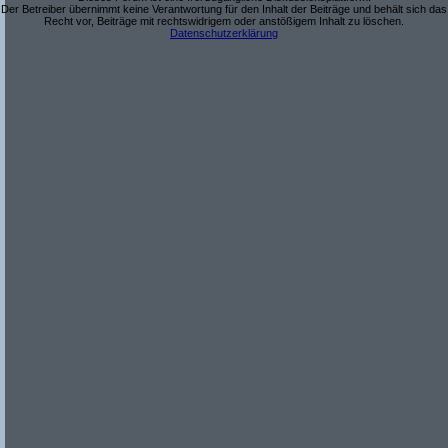
Der Betreiber übernimmt keine Verantwortung für den Inhalt der Beiträge und behält sich das
Recht vor, Beiträge mit rechtswidrigem oder anstößigem Inhalt zu löschen.
Datenschutzerklärung