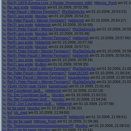
Re(3): UEFA-Europa-Liga, 2 Runde, Prognosen, bitte!
(
Winnie_Pooh
am 01.10
Re: aus ende
(
gibberish
am 01.10.2009, 20:52:58)
Peter Pacult = Werner Faymann?
(
RaStaDeluXe
am 01.10.2009, 20:53:23)
Re(2): aus ende
(
ducduc
am 01.10.2009, 20:54:21)
Re: Peter Pacult = Werner Faymann?
(
gibberish
am 01.10.2009, 20:54:37)
Re(3): aus ende
(
gibberish
am 01.10.2009, 20:54:58)
Re(2): Peter Pacult = Werner Faymann?
(
RaStaDeluXe
am 01.10.2009, 20:55
Re(4): aus ende
(
ducduc
am 01.10.2009, 20:55:48)
Re(3): Peter Pacult = Werner Faymann?
(
gibberish
am 01.10.2009, 20:57:00)
Re(5): aus ende
(
gibberish
am 01.10.2009, 20:57:29)
Re(6): aus ende
(
ducduc
am 01.10.2009, 20:57:51)
Re(4): Peter Pacult = Werner Faymann?
(
RaStaDeluXe
am 01.10.2009, 20:58
Re(5): Peter Pacult = Werner Faymann?
(
gibberish
am 01.10.2009, 20:59:20)
Re(7): aus ende
(
gibberish
am 01.10.2009, 20:59:34)
Re(2): aus ende
(
IcyBox
am 01.10.2009, 20:59:35)
Re(6): Peter Pacult = Werner Faymann?
(
RaStaDeluXe
am 01.10.2009, 21:00
Re: Peter Pacult = Werner Faymann?
(
user182285
am 01.10.2009, 21:00:24)
Re: Peter Pacult = Werner Faymann?
(
quasikonkav
am 01.10.2009, 21:00:54
Re(2): Peter Pacult = Werner Faymann?
(
RaStaDeluXe
am 01.10.2009, 21:01
YEAH YEAH yeah YEAH
(
iamwhoiam
am 01.10.2009, 21:01:42)
Der Countdown läuft....
(
gibberish
am 01.10.2009, 21:02:19)
Re: Der Countdown läuft....
(
ducduc
am 01.10.2009, 21:03:51)
Re: Der Countdown läuft....
(
ducduc
am 01.10.2009, 21:04:24)
Re(2): Der Countdown läuft....
(
gibberish
am 01.10.2009, 21:07:58)
tor für rapid
(
ducduc
am 01.10.2009, 21:08:32)
tor!
(
dr_med
am 01.10.2009, 21:09:00)
Toooooooooooooooooooooooooor!!!!
(
gibberish
am 01.10.2009, 21:09:01)
Re: tor für rapid
(
Winnie_Pooh
am 01.10.2009, 21:09:36)
Re: Toooooooooooooooooooooooooor!!!!
(
ducduc
am 01.10.2009, 21:09:53)
Re(2): tor für rapid
(
ducduc
am 01.10.2009, 21:10:14)