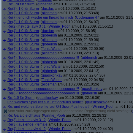
Re: 1:0 für Sturm
(
gibberish
am 01.10.2009, 21:52:39)
Re(2): 1:0 für Sturm
(
ducduc
am 01.10.2009, 21:53:31)
Re(2): 1:0 für Sturm
(
piiceman
am 01.10.2009, 21:53:48)
Re(7): endlich wieder ein thread für mich
(
Codename 47
am 01.10.2009, 21:5
Re(3): 1:0 für Sturm
(
piiceman
am 01.10.2009, 21:54:07)
Re(2): hsv : tel aviv 3 : 1
(
Winnie_Pooh
am 01.10.2009, 21:55:21)
Re(4): 1:0 für Sturm
(
ducduc
am 01.10.2009, 21:56:05)
Re(3): 1:0 für Sturm
(
gibberish
am 01.10.2009, 21:56:22)
Re(4): 1:0 für Sturm
(
piiceman
am 01.10.2009, 21:59:06)
Re(5): 1:0 für Sturm
(
gibberish
am 01.10.2009, 21:59:31)
Re(4): 1:0 für Sturm
(
Tonic Walter
am 01.10.2009, 22:00:06)
Re(6): 1:0 für Sturm
(
piiceman
am 01.10.2009, 22:01:13)
Re(4): Toooooooooooooooooooooooooor!!!!
(
gibberish
am 01.10.2009, 22:01
Re(5): 1:0 für Sturm
(
gibberish
am 01.10.2009, 22:01:49)
Re(6): 1:0 für Sturm
(
Tonic Walter
am 01.10.2009, 22:02:50)
Re(7): 1:0 für Sturm
(
gibberish
am 01.10.2009, 22:04:13)
Re(7): 1:0 für Sturm
(
quasikonkav
am 01.10.2009, 22:04:30)
Re(8): 1:0 für Sturm
(
Tonic Walter
am 01.10.2009, 22:04:58)
Re(8): 1:0 für Sturm
(
piiceman
am 01.10.2009, 22:10:26)
Re(5): Toooooooooooooooooooooooooor!!!!
(
quasikonkav
am 01.10.2009, 22
Re(6): Toooooooooooooooooooooooooor!!!!
(
gibberish
am 01.10.2009, 22:13
Re: 1:0 für Sturm
(
quasikonkav
am 01.10.2009, 22:16:36)
und welches Spiel lief auf Orf SportPlus heute?
(
quasikonkav
am 01.10.2009,
Re: und welches Spiel lief auf Orf SportPlus heute?
(
Winnie_Pooh
am 01.10.2
Vom Autor zurückgezogen oder Autor hat seine Registrierung nicht bestätigt
(
Re: Gala gleicht aus
(
Winnie_Pooh
am 01.10.2009, 22:28:32)
Re(3): hsv : tel aviv 3 : 2
(
Winnie_Pooh
am 01.10.2009, 22:31:12)
Re(3): aus ende
(
female
am 01.10.2009, 22:34:28)
Re(4): hsv : tel aviv 4 : 2
(
Winnie_Pooh
am 01.10.2009, 22:44:02)