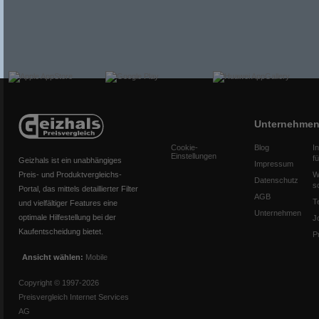
Unternehme
Cookie-
Blog
I
Einstellungen
f
Geizhals ist ein unabhängiges
Impressum
Preis- und Produktvergleichs-
W
Datenschutz
s
Portal, das mittels detaillierter Filter
AGB
T
und vielfältiger Features eine
Unternehmen
optimale Hilfestellung bei der
J
Kaufentscheidung bietet.
P
Ansicht wählen:
Mobile
Copyright © 1997-2026
Preisvergleich Internet Services
AG