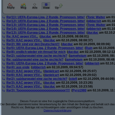
Re(11): UEFA-Europa-Liga, 2 Runde, Prognosen, bitte!
(
Tonic Walter
am 01.
Re(12): UEFA-Europa-Liga, 2 Runde, Prognosen, bitte!
(
gibberish
am 01.10
Re(13): UEFA-Europa-Liga, 2 Runde, Prognosen, bitte!
(
Tonic Walter
am 01.
Re(14): UEFA-Europa-Liga, 2 Runde, Prognosen, bitte!
(
gibberish
am 01.10
Re(13): UEFA-Europa-Liga, 2 Runde, Prognosen, bitte!
(
ducduc
am 02.10.2
Re: KAC gegen VSV...
(
ducduc
am 02.10.2009, 08:08:01)
Re(5): KAC gegen VSV...
(
ducduc
am 02.10.2009, 08:08:37)
Re(2): Wir sind vor den Deutschen!!!
(
ducduc
am 02.10.2009, 08:09:06)
Re(5): UEFA-Europa-Liga, 2 Runde, Prognosen, bitte!
(
Rain
am 02.10.2009,
Re(8): endlich wieder ein thread für mich
(
ducduc
am 02.10.2009, 08:12:12
Re(2): salzburgspiel eine zache gschicht?
(
iamwhoiam
am 02.10.2009, 08:
Re: salzburgspiel eine zache gschicht?
(
iamwhoiam
am 02.10.2009, 08:48
Re(6): UEFA-Europa-Liga, 2 Runde, Prognosen, bitte!
(
gibberish
am 02.10.2
Re(4): aus ende
(
gibberish
am 02.10.2009, 09:04:57)
Re(2): KAC gegen VSV...
(
danielcart
am 02.10.2009, 09:25:07)
Re(6): KAC gegen VSV...
(
danielcart
am 02.10.2009, 09:29:02)
Re(2): salzburgspiel eine zache gschicht?
(
stiefl
am 02.10.2009, 09:44:09)
Re(3): KAC gegen VSV...
(
ducduc
am 02.10.2009, 10:23:26)
Re(7): KAC gegen VSV...
(
ducduc
am 02.10.2009, 10:23:59)
Re(3): Toooooooooooooooooooooooooor!!!!
(
Pyro1980
am 02.10.2009, 11:
Dieses Forum ist eine frei zugängliche Diskussionsplattform.
Der Betreiber übernimmt keine Verantwortung für den Inhalt der Beiträge und behält sich das
Recht vor, Beiträge mit rechtswidrigem oder anstößigem Inhalt zu löschen.
Datenschutzerklärung