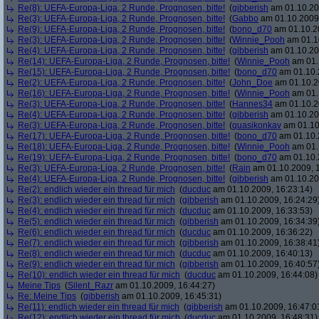
Re(8): UEFA-Europa-Liga, 2 Runde, Prognosen, bitte!
(
gibberish
am 01.10.20
Re(3): UEFA-Europa-Liga, 2 Runde, Prognosen, bitte!
(
Gabbo
am 01.10.2009,
Re(9): UEFA-Europa-Liga, 2 Runde, Prognosen, bitte!
(
bono_d70
am 01.10.20
Re(3): UEFA-Europa-Liga, 2 Runde, Prognosen, bitte!
(
Winnie_Pooh
am 01.10
Re(4): UEFA-Europa-Liga, 2 Runde, Prognosen, bitte!
(
gibberish
am 01.10.20
Re(14): UEFA-Europa-Liga, 2 Runde, Prognosen, bitte!
(
Winnie_Pooh
am 01.
Re(15): UEFA-Europa-Liga, 2 Runde, Prognosen, bitte!
(
bono_d70
am 01.10.
Re(2): UEFA-Europa-Liga, 2 Runde, Prognosen, bitte!
(
John_Doe
am 01.10.2
Re(16): UEFA-Europa-Liga, 2 Runde, Prognosen, bitte!
(
Winnie_Pooh
am 01.
Re(3): UEFA-Europa-Liga, 2 Runde, Prognosen, bitte!
(
Hannes34
am 01.10.2
Re(4): UEFA-Europa-Liga, 2 Runde, Prognosen, bitte!
(
gibberish
am 01.10.20
Re(3): UEFA-Europa-Liga, 2 Runde, Prognosen, bitte!
(
quasikonkav
am 01.10
Re(17): UEFA-Europa-Liga, 2 Runde, Prognosen, bitte!
(
bono_d70
am 01.10.
Re(18): UEFA-Europa-Liga, 2 Runde, Prognosen, bitte!
(
Winnie_Pooh
am 01.
Re(19): UEFA-Europa-Liga, 2 Runde, Prognosen, bitte!
(
bono_d70
am 01.10.
Re(3): UEFA-Europa-Liga, 2 Runde, Prognosen, bitte!
(
Rain
am 01.10.2009, 1
Re(4): UEFA-Europa-Liga, 2 Runde, Prognosen, bitte!
(
gibberish
am 01.10.20
Re(2): endlich wieder ein thread für mich
(
ducduc
am 01.10.2009, 16:23:14)
Re(3): endlich wieder ein thread für mich
(
gibberish
am 01.10.2009, 16:24:29
Re(4): endlich wieder ein thread für mich
(
ducduc
am 01.10.2009, 16:33:53)
Re(5): endlich wieder ein thread für mich
(
gibberish
am 01.10.2009, 16:34:39
Re(6): endlich wieder ein thread für mich
(
ducduc
am 01.10.2009, 16:36:22)
Re(7): endlich wieder ein thread für mich
(
gibberish
am 01.10.2009, 16:38:41
Re(8): endlich wieder ein thread für mich
(
ducduc
am 01.10.2009, 16:40:13)
Re(9): endlich wieder ein thread für mich
(
gibberish
am 01.10.2009, 16:40:57
Re(10): endlich wieder ein thread für mich
(
ducduc
am 01.10.2009, 16:44:08)
Meine Tips
(
Silent_Razr
am 01.10.2009, 16:44:27)
Re: Meine Tips
(
gibberish
am 01.10.2009, 16:45:31)
Re(11): endlich wieder ein thread für mich
(
gibberish
am 01.10.2009, 16:47:0
Re(12): endlich wieder ein thread für mich
(
ducduc
am 01.10.2009, 16:48:31)