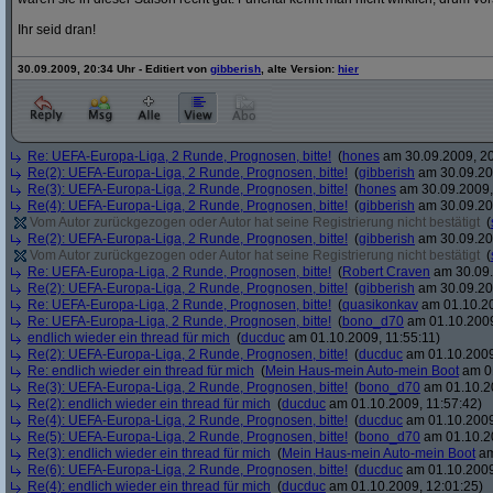
Ihr seid dran!
30.09.2009, 20:34 Uhr - Editiert von
gibberish
, alte Version:
hier
Re: UEFA-Europa-Liga, 2 Runde, Prognosen, bitte!
(
hones
am 30.09.2009, 20
Re(2): UEFA-Europa-Liga, 2 Runde, Prognosen, bitte!
(
gibberish
am 30.09.20
Re(3): UEFA-Europa-Liga, 2 Runde, Prognosen, bitte!
(
hones
am 30.09.2009,
Re(4): UEFA-Europa-Liga, 2 Runde, Prognosen, bitte!
(
gibberish
am 30.09.20
Vom Autor zurückgezogen oder Autor hat seine Registrierung nicht bestätigt
(
Re(2): UEFA-Europa-Liga, 2 Runde, Prognosen, bitte!
(
gibberish
am 30.09.20
Vom Autor zurückgezogen oder Autor hat seine Registrierung nicht bestätigt
(
Re: UEFA-Europa-Liga, 2 Runde, Prognosen, bitte!
(
Robert Craven
am 30.09.
Re(2): UEFA-Europa-Liga, 2 Runde, Prognosen, bitte!
(
gibberish
am 30.09.20
Re: UEFA-Europa-Liga, 2 Runde, Prognosen, bitte!
(
quasikonkav
am 01.10.20
Re: UEFA-Europa-Liga, 2 Runde, Prognosen, bitte!
(
bono_d70
am 01.10.2009
endlich wieder ein thread für mich
(
ducduc
am 01.10.2009, 11:55:11)
Re(2): UEFA-Europa-Liga, 2 Runde, Prognosen, bitte!
(
ducduc
am 01.10.2009
Re: endlich wieder ein thread für mich
(
Mein Haus-mein Auto-mein Boot
am 01
Re(3): UEFA-Europa-Liga, 2 Runde, Prognosen, bitte!
(
bono_d70
am 01.10.20
Re(2): endlich wieder ein thread für mich
(
ducduc
am 01.10.2009, 11:57:42)
Re(4): UEFA-Europa-Liga, 2 Runde, Prognosen, bitte!
(
ducduc
am 01.10.2009
Re(5): UEFA-Europa-Liga, 2 Runde, Prognosen, bitte!
(
bono_d70
am 01.10.20
Re(3): endlich wieder ein thread für mich
(
Mein Haus-mein Auto-mein Boot
am
Re(6): UEFA-Europa-Liga, 2 Runde, Prognosen, bitte!
(
ducduc
am 01.10.2009
Re(4): endlich wieder ein thread für mich
(
ducduc
am 01.10.2009, 12:01:25)