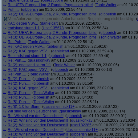
rapid endstand 1:1
(
User135678
am 01.10.2009, 22:54:21)
Re: UEFA-Europa-Liga, 2 Runde, Prognosen, bitte!
(
Tonic Walter
am 01.10.20
Puh.....
(
gibberish
am 01.10.2009, 22:56:44)
Re(2): UEFA-Europa-Liga, 2 Runde, Prognosen, bitte!
(
gibberish
am 01.10.20
Vom Autor zurückgezogen oder Autor hat seine Registrierung nicht bestätigt
(
KAC gegen VSV...
(
danielcart
am 01.10.2009, 22:58:06)
endstand sturm 1:1
(
User135678
am 01.10.2009, 22:58:34)
Re(4): UEFA-Europa-Liga, 2 Runde, Prognosen, bitte!
(
gibberish
am 01.10.20
Re(3): UEFA-Europa-Liga, 2 Runde, Prognosen, bitte!
(
Tonic Walter
am 01.10.
Re: Puh.....
(
Tonic Walter
am 01.10.2009, 22:59:14)
Re: KAC gegen VSV...
(
gibberish
am 01.10.2009, 22:59:16)
Re(2): KAC gegen VSV...
(
danielcart
am 01.10.2009, 22:59:40)
Re: endstand sturm 1:1
(
gibberish
am 01.10.2009, 22:59:46)
Re: Puh.....
(
quasikonkav
am 01.10.2009, 23:00:02)
Re(2): endstand sturm 1:1
(
Tonic Walter
am 01.10.2009, 23:00:06)
Re(3): KAC gegen VSV...
(
gibberish
am 01.10.2009, 23:00:13)
Re: Puh.....
(
Tonic Walter
am 01.10.2009, 23:00:54)
Re(2): Puh.....
(
gibberish
am 01.10.2009, 23:01:17)
Re(2): Puh.....
(
gibberish
am 01.10.2009, 23:01:59)
Re(4): KAC gegen VSV...
(
danielcart
am 01.10.2009, 23:02:09)
Re(3): Puh.....
(
Tonic Walter
am 01.10.2009, 23:02:53)
Re(4): Puh.....
(
gibberish
am 01.10.2009, 23:04:03)
Re(5): Puh.....
(
Tonic Walter
am 01.10.2009, 23:05:11)
Re(8): 1:0 für Sturm
(
dasistmeinnick11+
am 01.10.2009, 23:07:22)
Wir sind vor den Deutschen!!!
(
quasikonkav
am 01.10.2009, 23:08:14)
Re: Wir sind vor den Deutschen!!!
(
gibberish
am 01.10.2009, 23:09:01)
Re(2): Wir sind vor den Deutschen!!!
(
quasikonkav
am 01.10.2009, 23:10:04)
Re(2): Wir sind vor den Deutschen!!!
(
user182285
am 01.10.2009, 23:10:06)
Re: Wir sind vor den Deutschen!!!
(
dasistmeinnick11+
am 01.10.2009, 23:10:
Re(3): Wir sind vor den Deutschen!!!
(
gibberish
am 01.10.2009, 23:19:15)