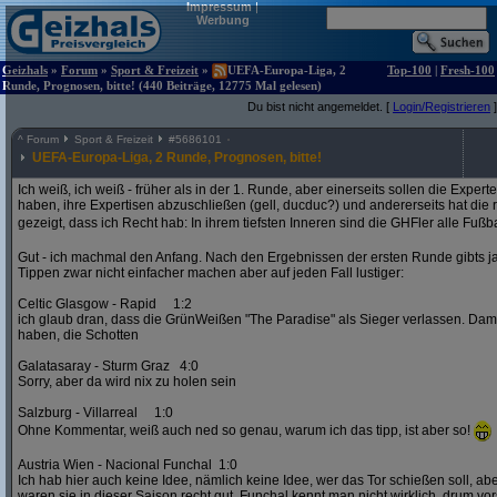
Impressum
|
Werbung
Geizhals
»
Forum
»
Sport & Freizeit
»
UEFA-Europa-Liga, 2
Top-100
|
Fresh-100
Runde, Prognosen, bitte! (440 Beiträge, 12775 Mal gelesen)
Du bist nicht angemeldet. [
Login/Registrieren
]
^
Forum
Sport & Freizeit
#
5686101
UEFA-Europa-Liga, 2 Runde, Prognosen, bitte!
Ich weiß, ich weiß - früher als in der 1. Runde, aber einerseits sollen die Exper
haben, ihre Expertisen abzuschließen (gell, ducduc?) und andererseits hat die
gezeigt, dass ich Recht hab: In ihrem tiefsten Inneren sind die GHFler alle Fußb
Gut - ich machmal den Anfang. Nach den Ergebnissen der ersten Runde gibts ja
Tippen zwar nicht einfacher machen aber auf jeden Fall lustiger:
Celtic Glasgow - Rapid 1:2
ich glaub dran, dass die GrünWeißen "The Paradise" als Sieger verlassen. D
haben, die Schotten
Galatasaray - Sturm Graz 4:0
Sorry, aber da wird nix zu holen sein
Salzburg - Villarreal 1:0
Ohne Kommentar, weiß auch ned so genau, warum ich das tipp, ist aber so!
Austria Wien - Nacional Funchal 1:0
Ich hab hier auch keine Idee, nämlich keine Idee, wer das Tor schießen soll, abe
waren sie in dieser Saison recht gut. Funchal kennt man nicht wirklich, drum vors