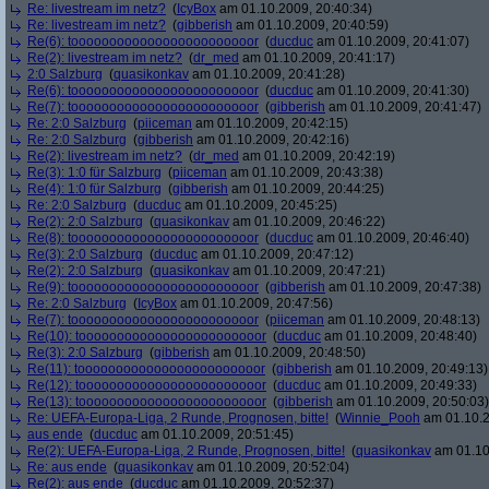
Re: livestream im netz?
(
IcyBox
am 01.10.2009, 20:40:34)
Re: livestream im netz?
(
gibberish
am 01.10.2009, 20:40:59)
Re(6): toooooooooooooooooooooooor
(
ducduc
am 01.10.2009, 20:41:07)
Re(2): livestream im netz?
(
dr_med
am 01.10.2009, 20:41:17)
2:0 Salzburg
(
quasikonkav
am 01.10.2009, 20:41:28)
Re(6): toooooooooooooooooooooooor
(
ducduc
am 01.10.2009, 20:41:30)
Re(7): toooooooooooooooooooooooor
(
gibberish
am 01.10.2009, 20:41:47)
Re: 2:0 Salzburg
(
piiceman
am 01.10.2009, 20:42:15)
Re: 2:0 Salzburg
(
gibberish
am 01.10.2009, 20:42:16)
Re(2): livestream im netz?
(
dr_med
am 01.10.2009, 20:42:19)
Re(3): 1:0 für Salzburg
(
piiceman
am 01.10.2009, 20:43:38)
Re(4): 1:0 für Salzburg
(
gibberish
am 01.10.2009, 20:44:25)
Re: 2:0 Salzburg
(
ducduc
am 01.10.2009, 20:45:25)
Re(2): 2:0 Salzburg
(
quasikonkav
am 01.10.2009, 20:46:22)
Re(8): toooooooooooooooooooooooor
(
ducduc
am 01.10.2009, 20:46:40)
Re(3): 2:0 Salzburg
(
ducduc
am 01.10.2009, 20:47:12)
Re(2): 2:0 Salzburg
(
quasikonkav
am 01.10.2009, 20:47:21)
Re(9): toooooooooooooooooooooooor
(
gibberish
am 01.10.2009, 20:47:38)
Re: 2:0 Salzburg
(
IcyBox
am 01.10.2009, 20:47:56)
Re(7): toooooooooooooooooooooooor
(
piiceman
am 01.10.2009, 20:48:13)
Re(10): toooooooooooooooooooooooor
(
ducduc
am 01.10.2009, 20:48:40)
Re(3): 2:0 Salzburg
(
gibberish
am 01.10.2009, 20:48:50)
Re(11): toooooooooooooooooooooooor
(
gibberish
am 01.10.2009, 20:49:13)
Re(12): toooooooooooooooooooooooor
(
ducduc
am 01.10.2009, 20:49:33)
Re(13): toooooooooooooooooooooooor
(
gibberish
am 01.10.2009, 20:50:03)
Re: UEFA-Europa-Liga, 2 Runde, Prognosen, bitte!
(
Winnie_Pooh
am 01.10.2
aus ende
(
ducduc
am 01.10.2009, 20:51:45)
Re(2): UEFA-Europa-Liga, 2 Runde, Prognosen, bitte!
(
quasikonkav
am 01.10
Re: aus ende
(
quasikonkav
am 01.10.2009, 20:52:04)
Re(2): aus ende
(
ducduc
am 01.10.2009, 20:52:37)