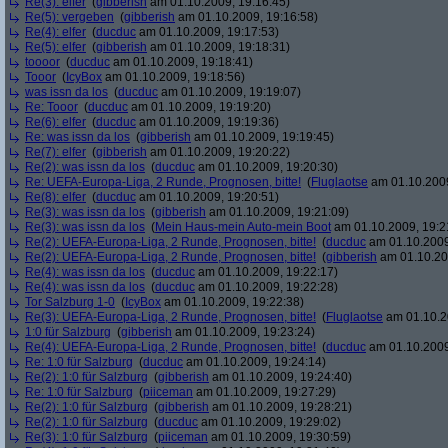
Re(3): elfer
(
gibberish
am 01.10.2009, 19:16:45)
Re(5): vergeben
(
gibberish
am 01.10.2009, 19:16:58)
Re(4): elfer
(
ducduc
am 01.10.2009, 19:17:53)
Re(5): elfer
(
gibberish
am 01.10.2009, 19:18:31)
toooor
(
ducduc
am 01.10.2009, 19:18:41)
Tooor
(
IcyBox
am 01.10.2009, 19:18:56)
was issn da los
(
ducduc
am 01.10.2009, 19:19:07)
Re: Tooor
(
ducduc
am 01.10.2009, 19:19:20)
Re(6): elfer
(
ducduc
am 01.10.2009, 19:19:36)
Re: was issn da los
(
gibberish
am 01.10.2009, 19:19:45)
Re(7): elfer
(
gibberish
am 01.10.2009, 19:20:22)
Re(2): was issn da los
(
ducduc
am 01.10.2009, 19:20:30)
Re: UEFA-Europa-Liga, 2 Runde, Prognosen, bitte!
(
Fluglaotse
am 01.10.2009
Re(8): elfer
(
ducduc
am 01.10.2009, 19:20:51)
Re(3): was issn da los
(
gibberish
am 01.10.2009, 19:21:09)
Re(3): was issn da los
(
Mein Haus-mein Auto-mein Boot
am 01.10.2009, 19:2
Re(2): UEFA-Europa-Liga, 2 Runde, Prognosen, bitte!
(
ducduc
am 01.10.2009
Re(2): UEFA-Europa-Liga, 2 Runde, Prognosen, bitte!
(
gibberish
am 01.10.20
Re(4): was issn da los
(
ducduc
am 01.10.2009, 19:22:17)
Re(4): was issn da los
(
ducduc
am 01.10.2009, 19:22:28)
Tor Salzburg 1-0
(
IcyBox
am 01.10.2009, 19:22:38)
Re(3): UEFA-Europa-Liga, 2 Runde, Prognosen, bitte!
(
Fluglaotse
am 01.10.2
1:0 für Salzburg
(
gibberish
am 01.10.2009, 19:23:24)
Re(4): UEFA-Europa-Liga, 2 Runde, Prognosen, bitte!
(
ducduc
am 01.10.2009
Re: 1:0 für Salzburg
(
ducduc
am 01.10.2009, 19:24:14)
Re(2): 1:0 für Salzburg
(
gibberish
am 01.10.2009, 19:24:40)
Re: 1:0 für Salzburg
(
piiceman
am 01.10.2009, 19:27:29)
Re(2): 1:0 für Salzburg
(
gibberish
am 01.10.2009, 19:28:21)
Re(2): 1:0 für Salzburg
(
ducduc
am 01.10.2009, 19:29:02)
Re(3): 1:0 für Salzburg
(
piiceman
am 01.10.2009, 19:30:59)