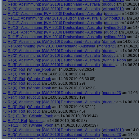
Re(8): Abstimmung: [WM 2010] Deutschland - Australia
(
ducduc
am 14.06.201
Re(9): Abstimmung: [WM 2010] Deutschland - Australia
(
without2010
am 14.06
Re(10): Abstimmung: [WM 2010] Deutschland - Australia
(
ducduc
am 14.06.20
Re(11): Abstimmung: [WM 2010] Deutschland - Australia
(
without2010
am 14.0
Re(12): Abstimmung: [WM 2010] Deutschland - Australia
(
ducduc
am 14.06.20
Re(13): Abstimmung: [WM 2010] Deutschland - Australia
(
without2010
am 14.0
Re(14): Abstimmung: [WM 2010] Deutschland - Australia
(
ducduc
am 14.06.20
Re(15): Abstimmung: [WM 2010] Deutschland - Australia
(
without2010
am 14.0
Re(3): Abstimmung: [WM 2010] Deutschland - Australia
(
darmok
am 14.06.201
Re: Abstimmung: [WM 2010] Deutschland - Australia
(
monster23
am 14.06.201
Re(2): Abstimmung: [WM 2010] Deutschland - Australia
(
ducduc
am 14.06.201
Re(2): Abstimmung: [WM 2010] Deutschland - Australia
(
ducduc
am 14.06.201
Re(4): Abstimmung: [WM 2010] Deutschland - Australia
(
Winnie_Pooh
am 14.0
Re(5): Abstimmung: [WM 2010] Deutschland - Australia
(
ducduc
am 14.06.201
Re(2): Rot
(
Winnie_Pooh
am 14.06.2010, 08:26:54)
Re(3): Rot
(
ducduc
am 14.06.2010, 08:28:04)
Re(4): Rot
(
Winnie_Pooh
am 14.06.2010, 08:30:05)
Re(5): Rot
(
ducduc
am 14.06.2010, 08:31:29)
Re(6): Rot
(
Winnie_Pooh
am 14.06.2010, 08:32:21)
Re(3): Abstimmung: [WM 2010] Deutschland - Australia
(
monster23
am 14.06.
Re(7): Rot
(
ducduc
am 14.06.2010, 08:35:19)
Re(4): Abstimmung: [WM 2010] Deutschland - Australia
(
ducduc
am 14.06.201
Re(8): Rot
(
Winnie_Pooh
am 14.06.2010, 08:37:11)
Re(9): Rot
(
ducduc
am 14.06.2010, 08:37:45)
Re(10): Rot
(
Winnie_Pooh
am 14.06.2010, 08:39:44)
Re(11): Rot
(
ducduc
am 14.06.2010, 08:40:58)
Re(12): Rot
(
Winnie_Pooh
am 14.06.2010, 08:50:29)
Re(4): Abstimmung: [WM 2010] Deutschland - Australia
(
without2010
am 14.06
Re(5): Abstimmung: [WM 2010] Deutschland - Australia
(
monster23
am 14.06.