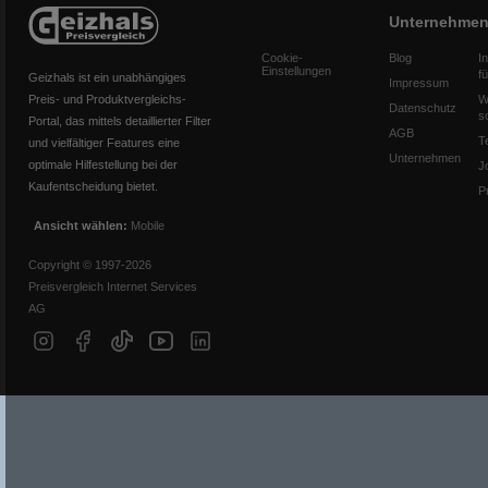
Unternehme
Cookie-
Blog
I
Einstellungen
f
Geizhals ist ein unabhängiges
Impressum
Preis- und Produktvergleichs-
W
Datenschutz
s
Portal, das mittels detaillierter Filter
AGB
T
und vielfältiger Features eine
Unternehmen
optimale Hilfestellung bei der
J
Kaufentscheidung bietet.
P
Ansicht wählen:
Mobile
Copyright © 1997-2026
Preisvergleich Internet Services
AG