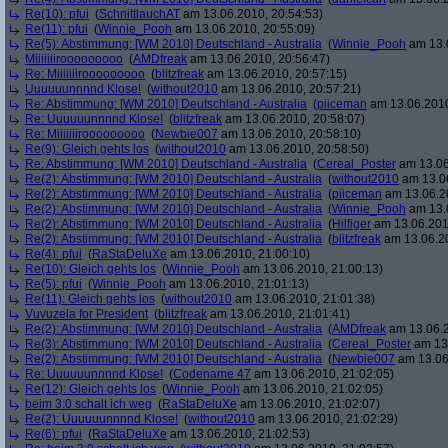
Re(10): pfui
(
SchnittlauchAT
am 13.06.2010, 20:54:53)
Re(11): pfui
(
Winnie_Pooh
am 13.06.2010, 20:55:09)
Re(5): Abstimmung: [WM 2010] Deutschland - Australia
(
Winnie_Pooh
am 13.0
Miiiiiiirooooooooo
(
AMDfreak
am 13.06.2010, 20:56:47)
Re: Miiiiiiirooooooooo
(
blitzfreak
am 13.06.2010, 20:57:15)
Uuuuuunnnnd Klose!
(
without2010
am 13.06.2010, 20:57:21)
Re: Abstimmung: [WM 2010] Deutschland - Australia
(
piiceman
am 13.06.2010
Re: Uuuuuunnnnd Klose!
(
blitzfreak
am 13.06.2010, 20:58:07)
Re: Miiiiiiirooooooooo
(
Newbie007
am 13.06.2010, 20:58:10)
Re(9): Gleich gehts los
(
without2010
am 13.06.2010, 20:58:50)
Re: Abstimmung: [WM 2010] Deutschland - Australia
(
Cereal_Poster
am 13.06
Re(2): Abstimmung: [WM 2010] Deutschland - Australia
(
without2010
am 13.06
Re(2): Abstimmung: [WM 2010] Deutschland - Australia
(
piiceman
am 13.06.20
Re(2): Abstimmung: [WM 2010] Deutschland - Australia
(
Winnie_Pooh
am 13.0
Re(2): Abstimmung: [WM 2010] Deutschland - Australia
(
Hilfiger
am 13.06.201
Re(2): Abstimmung: [WM 2010] Deutschland - Australia
(
blitzfreak
am 13.06.20
Re(4): pfui
(
RaStaDeluXe
am 13.06.2010, 21:00:10)
Re(10): Gleich gehts los
(
Winnie_Pooh
am 13.06.2010, 21:00:13)
Re(5): pfui
(
Winnie_Pooh
am 13.06.2010, 21:01:13)
Re(11): Gleich gehts los
(
without2010
am 13.06.2010, 21:01:38)
Vuvuzela for President
(
blitzfreak
am 13.06.2010, 21:01:41)
Re(2): Abstimmung: [WM 2010] Deutschland - Australia
(
AMDfreak
am 13.06.2
Re(3): Abstimmung: [WM 2010] Deutschland - Australia
(
Cereal_Poster
am 13.
Re(2): Abstimmung: [WM 2010] Deutschland - Australia
(
Newbie007
am 13.06
Re: Uuuuuunnnnd Klose!
(
Codename 47
am 13.06.2010, 21:02:05)
Re(12): Gleich gehts los
(
Winnie_Pooh
am 13.06.2010, 21:02:05)
beim 3:0 schalt ich weg
(
RaStaDeluXe
am 13.06.2010, 21:02:07)
Re(2): Uuuuuunnnnd Klose!
(
without2010
am 13.06.2010, 21:02:29)
Re(6): pfui
(
RaStaDeluXe
am 13.06.2010, 21:02:53)