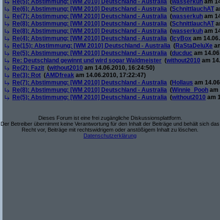
Re(5): Abstimmung: [WM 2010] Deutschland - Australia
(
wasserkuh
am 14
Re(6): Abstimmung: [WM 2010] Deutschland - Australia
(
SchnittlauchAT
a
Re(7): Abstimmung: [WM 2010] Deutschland - Australia
(
wasserkuh
am 14
Re(8): Abstimmung: [WM 2010] Deutschland - Australia
(
SchnittlauchAT
a
Re(8): Abstimmung: [WM 2010] Deutschland - Australia
(
wasserkuh
am 14
Re(4): Abstimmung: [WM 2010] Deutschland - Australia
(
IcyBox
am 14.06.
Re(15): Abstimmung: [WM 2010] Deutschland - Australia
(
RaStaDeluXe
am
Re(5): Abstimmung: [WM 2010] Deutschland - Australia
(
ducduc
am 14.06.
Re: Deutschland gewinnt und wird sogar Waldmeister
(
without2010
am 14.
Re(2): Fazit
(
without2010
am 14.06.2010, 16:24:50)
Re(3): Rot
(
AMDfreak
am 14.06.2010, 17:22:47)
Re(7): Abstimmung: [WM 2010] Deutschland - Australia
(
Hollaus
am 14.06.
Re(8): Abstimmung: [WM 2010] Deutschland - Australia
(
Winnie_Pooh
am 
Re(5): Abstimmung: [WM 2010] Deutschland - Australia
(
without2010
am 1
Dieses Forum ist eine frei zugängliche Diskussionsplattform.
Der Betreiber übernimmt keine Verantwortung für den Inhalt der Beiträge und behält sich das
Recht vor, Beiträge mit rechtswidrigem oder anstößigem Inhalt zu löschen.
Datenschutzerklärung