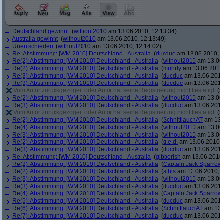
Deutschland gewinnt
(
without2010
am 13.06.2010, 12:13:34)
Australia gewinnt
(
without2010
am 13.06.2010, 12:13:49)
Unentschieden
(
without2010
am 13.06.2010, 12:14:02)
Re: Abstimmung: [WM 2010] Deutschland - Australia
(
ducduc
am 13.06.2010, 
Re(2): Abstimmung: [WM 2010] Deutschland - Australia
(
without2010
am 13.06
Re(2): Abstimmung: [WM 2010] Deutschland - Australia
(
muhrly
am 13.06.2010
Re(3): Abstimmung: [WM 2010] Deutschland - Australia
(
ducduc
am 13.06.201
Re(3): Abstimmung: [WM 2010] Deutschland - Australia
(
ducduc
am 13.06.201
Vom Autor zurückgezogen oder Autor hat seine Registrierung nicht bestätigt
(
Re(2): Abstimmung: [WM 2010] Deutschland - Australia
(
without2010
am 13.06
Re(3): Abstimmung: [WM 2010] Deutschland - Australia
(
ducduc
am 13.06.201
Vom Autor zurückgezogen oder Autor hat seine Registrierung nicht bestätigt
(
Re(2): Abstimmung: [WM 2010] Deutschland - Australia
(
SchnittlauchAT
am 13
Re(4): Abstimmung: [WM 2010] Deutschland - Australia
(
without2010
am 13.06
Re(3): Abstimmung: [WM 2010] Deutschland - Australia
(
without2010
am 13.06
Re(2): Abstimmung: [WM 2010] Deutschland - Australia
(
q.e.d.
am 13.06.2010,
Re(3): Abstimmung: [WM 2010] Deutschland - Australia
(
ducduc
am 13.06.201
Re: Abstimmung: [WM 2010] Deutschland - Australia
(
gibberish
am 13.06.2010
Re(2): Abstimmung: [WM 2010] Deutschland - Australia
(
Captain Jack Sparro
Re(2): Abstimmung: [WM 2010] Deutschland - Australia
(
athis
am 13.06.2010, 
Re(3): Abstimmung: [WM 2010] Deutschland - Australia
(
without2010
am 13.06
Re(3): Abstimmung: [WM 2010] Deutschland - Australia
(
ducduc
am 13.06.201
Re(4): Abstimmung: [WM 2010] Deutschland - Australia
(
Captain Jack Sparro
Re(5): Abstimmung: [WM 2010] Deutschland - Australia
(
ducduc
am 13.06.201
Re(6): Abstimmung: [WM 2010] Deutschland - Australia
(
SchnittlauchAT
am 13
Re(7): Abstimmung: [WM 2010] Deutschland - Australia
(
ducduc
am 13.06.201