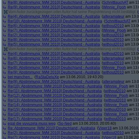
Re(8): Abstimmung: [WM 2010] Deutschland - Australia
(
SchnittlauchAT
am 13
Re(9): Abstimmung: [WM 2010] Deutschland - Australia
(
Winnie_Pooh
am 13.0
Vom Autor zurückgezogen oder Autor hat seine Registrierung nicht bestätigt
(
Re(4): Abstimmung: [WM 2010] Deutschland - Australia
(
alteramateur
am 13.0
Re(10): Abstimmung: [WM 2010] Deutschland - Australia
(
SchnittlauchAT
am 1
Re(6): Abstimmung: [WM 2010] Deutschland - Australia
(
without2010
am 13.06
Re(7): Abstimmung: [WM 2010] Deutschland - Australia
(
Winnie_Pooh
am 13.0
Re(2): Abstimmung: [WM 2010] Deutschland - Australia
(
without2010
am 13.06
Re(8): Abstimmung: [WM 2010] Deutschland - Australia
(
without2010
am 13.06
Re(5): Abstimmung: [WM 2010] Deutschland - Australia
(
without2010
am 13.06
Vom Autor zurückgezogen oder Autor hat seine Registrierung nicht bestätigt
(
Re(4): Abstimmung: [WM 2010] Deutschland - Australia
(
without2010
am 13.06
Re(6): Abstimmung: [WM 2010] Deutschland - Australia
(
alteramateur
am 13.0
Re(7): Abstimmung: [WM 2010] Deutschland - Australia
(
without2010
am 13.06
Re(8): Abstimmung: [WM 2010] Deutschland - Australia
(
Winnie_Pooh
am 13.0
Re(9): Abstimmung: [WM 2010] Deutschland - Australia
(
without2010
am 13.06
bei manchen...
(
RaStaDeluXe
am 13.06.2010, 19:43:20)
Re(9): Abstimmung: [WM 2010] Deutschland - Australia
(
alteramateur
am 13.0
Re(10): Abstimmung: [WM 2010] Deutschland - Australia
(
Winnie_Pooh
am 13
Re(11): Abstimmung: [WM 2010] Deutschland - Australia
(
without2010
am 13.0
Re(12): Abstimmung: [WM 2010] Deutschland - Australia
(
Winnie_Pooh
am 13
Re(13): Abstimmung: [WM 2010] Deutschland - Australia
(
without2010
am 13.0
Re(14): Abstimmung: [WM 2010] Deutschland - Australia
(
Winnie_Pooh
am 13
Re(15): Abstimmung: [WM 2010] Deutschland - Australia
(
without2010
am 13.0
Re(16): Abstimmung: [WM 2010] Deutschland - Australia
(
Winnie_Pooh
am 13
Re(17): Abstimmung: [WM 2010] Deutschland - Australia
(
without2010
am 13.0
egal die vuvuzela muss weg
(
So-Ned
am 13.06.2010, 20:05:40)
Re: Abstimmung: [WM 2010] Deutschland - Australia
(
Viper18
am 13.06.2010,
Re(2): Abstimmung: [WM 2010] Deutschland - Australia
(
without2010
am 13.06
Re(7): Abstimmung: [WM 2010] Deutschland - Australia
(
Viper18
am 13.06.201