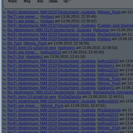
Re(2): Abstimmung: [WM 2010] Deutschland - Australia
(
Winnie_Pooh
am 13.0
Re(7): wie immer ...
(
Hollaus
am 13.06.2010, 22:35:46)
Re(7): wie immer ...
(
Hollaus
am 13.06.2010, 22:36:02)
Re(4): Abstimmung: [WM 2010] Deutschland - Australia
(
Captain Jack Sparro
Re: Abstimmung: [WM 2010] Deutschland - Australia
(
Astroman
am 13.06.2010
Re(5): Abstimmung: [WM 2010] Deutschland - Australia
(
RaStaDeluXe
am 13.
Re(3): Abstimmung: [WM 2010] Deutschland - Australia
(
Hollaus
am 13.06.201
Re: Fazit
(
Winnie_Pooh
am 13.06.2010, 22:38:58)
Re(3): beim 3:0 schalt ich weg
(
darksign1
am 13.06.2010, 22:39:52)
Re(8): wie immer ...
(
without2010
am 13.06.2010, 22:40:40)
Re(2): Rot
(
darksign1
am 13.06.2010, 22:41:18)
Re(5): Abstimmung: [WM 2010] Deutschland - Australia
(
without2010
am 13.06
Re(2): Abstimmung: [WM 2010] Deutschland - Australia
(
darksign1
am 13.06.2
Re(6): Abstimmung: [WM 2010] Deutschland - Australia
(
without2010
am 13.06
Re(3): Abstimmung: [WM 2010] Deutschland - Australia
(
without2010
am 13.06
Re(4): Abstimmung: [WM 2010] Deutschland - Australia
(
Winnie_Pooh
am 13.0
Re(2): Abstimmung: [WM 2010] Deutschland - Australia
(
Winnie_Pooh
am 13.0
Re(4): Abstimmung: [WM 2010] Deutschland - Australia
(
darksign1
am 13.06.2
Re: Abstimmung: [WM 2010] Deutschland - Australia
(
Norwegische Schmalzk
Re(4): beim 3:0 schalt ich weg
(
RaStaDeluXe
am 13.06.2010, 22:46:51)
Re(5): Abstimmung: [WM 2010] Deutschland - Australia
(
without2010
am 13.06
Re(8): wie immer ...
(
Winnie_Pooh
am 13.06.2010, 22:47:01)
Re(7): Abstimmung: [WM 2010] Deutschland - Australia
(
RaStaDeluXe
am 13.
Re(5): Abstimmung: [WM 2010] Deutschland - Australia
(
without2010
am 13.06
Re(2): Abstimmung: [WM 2010] Deutschland - Australia
(
without2010
am 13.06
Re(8): Abstimmung: [WM 2010] Deutschland - Australia
(
without2010
am 13.06
Re(6): Abstimmung: [WM 2010] Deutschland - Australia
(
Winnie_Pooh
am 13.0
Re(7): Abstimmung: [WM 2010] Deutschland - Australia
(
without2010
am 13.06