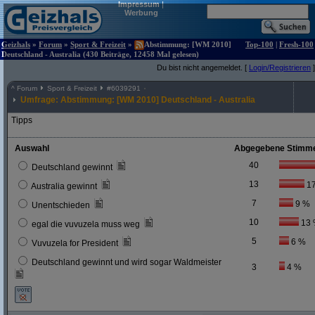
Impressum
|
Werbung
Geizhals
»
Forum
»
Sport & Freizeit
»
Abstimmung: [WM 2010]
Top-100
|
Fresh-100
Deutschland - Australia (430 Beiträge, 12458 Mal gelesen)
Du bist nicht angemeldet. [
Login/Registrieren
]
^
Forum
Sport & Freizeit
#
6039291
Umfrage: Abstimmung: [WM 2010] Deutschland - Australia
Tipps
Auswahl
Abgegebene Stimm
40
Deutschland gewinnt
13
1
Australia gewinnt
7
9 %
Unentschieden
10
13
egal die vuvuzela muss weg
5
6 %
Vuvuzela for President
Deutschland gewinnt und wird sogar Waldmeister
3
4 %