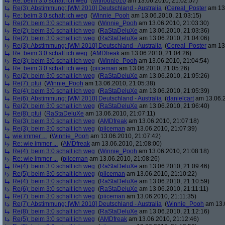
Re: beim 3:0 schalt ich weg
(
without2010
am 13.06.2010, 21:02:57)
Re(3): Abstimmung: [WM 2010] Deutschland - Australia
(
Cereal_Poster
am 13.
Re: beim 3:0 schalt ich weg
(
Winnie_Pooh
am 13.06.2010, 21:03:15)
Re(2): beim 3:0 schalt ich weg
(
Winnie_Pooh
am 13.06.2010, 21:03:30)
Re(2): beim 3:0 schalt ich weg
(
RaStaDeluXe
am 13.06.2010, 21:03:36)
Re(2): beim 3:0 schalt ich weg
(
RaStaDeluXe
am 13.06.2010, 21:04:06)
Re(3): Abstimmung: [WM 2010] Deutschland - Australia
(
Cereal_Poster
am 13.
Re: beim 3:0 schalt ich weg
(
AMDfreak
am 13.06.2010, 21:04:26)
Re(3): beim 3:0 schalt ich weg
(
Winnie_Pooh
am 13.06.2010, 21:04:54)
Re: beim 3:0 schalt ich weg
(
piiceman
am 13.06.2010, 21:05:26)
Re(2): beim 3:0 schalt ich weg
(
RaStaDeluXe
am 13.06.2010, 21:05:26)
Re(7): pfui
(
Winnie_Pooh
am 13.06.2010, 21:05:38)
Re(4): beim 3:0 schalt ich weg
(
RaStaDeluXe
am 13.06.2010, 21:05:39)
Re(6): Abstimmung: [WM 2010] Deutschland - Australia
(
danielcart
am 13.06.2
Re(2): beim 3:0 schalt ich weg
(
RaStaDeluXe
am 13.06.2010, 21:06:40)
Re(8): pfui
(
RaStaDeluXe
am 13.06.2010, 21:07:11)
Re(3): beim 3:0 schalt ich weg
(
AMDfreak
am 13.06.2010, 21:07:18)
Re(3): beim 3:0 schalt ich weg
(
piiceman
am 13.06.2010, 21:07:39)
wie immer ...
(
Winnie_Pooh
am 13.06.2010, 21:07:42)
Re: wie immer ...
(
AMDfreak
am 13.06.2010, 21:08:00)
Re(4): beim 3:0 schalt ich weg
(
Winnie_Pooh
am 13.06.2010, 21:08:18)
Re: wie immer ...
(
piiceman
am 13.06.2010, 21:08:26)
Re(4): beim 3:0 schalt ich weg
(
RaStaDeluXe
am 13.06.2010, 21:09:46)
Re(5): beim 3:0 schalt ich weg
(
piiceman
am 13.06.2010, 21:10:22)
Re(4): beim 3:0 schalt ich weg
(
RaStaDeluXe
am 13.06.2010, 21:10:59)
Re(6): beim 3:0 schalt ich weg
(
RaStaDeluXe
am 13.06.2010, 21:11:11)
Re(7): beim 3:0 schalt ich weg
(
piiceman
am 13.06.2010, 21:11:35)
Re(7): Abstimmung: [WM 2010] Deutschland - Australia
(
Winnie_Pooh
am 13.0
Re(8): beim 3:0 schalt ich weg
(
RaStaDeluXe
am 13.06.2010, 21:12:16)
Re(5): beim 3:0 schalt ich weg
(
AMDfreak
am 13.06.2010, 21:12:46)