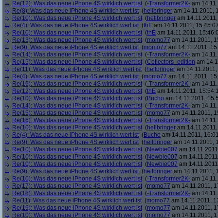
Re(12): Was das neue iPhone 4S wirklich wert ist
(
-Transformer2K-
am 14.11.
Re(8): Was das neue iPhone 4S wirklich wert ist
(
hellbringer
am 14.11.2011, 1
Re(10): Was das neue iPhone 4S wirklich wert ist
(
hellbringer
am 14.11.2011,
Re(4): Was das neue iPhone 4S wirklich wert ist
(
thE
am 14.11.2011, 15:45:0
Re(10): Was das neue iPhone 4S wirklich wert ist
(
thE
am 14.11.2011, 15:46:
Re(13): Was das neue iPhone 4S wirklich wert ist
(
momo77
am 14.11.2011, 1
Re(9): Was das neue iPhone 4S wirklich wert ist
(
momo77
am 14.11.2011, 15
Re(14): Was das neue iPhone 4S wirklich wert ist
(
-Transformer2K-
am 14.11.
Re(15): Was das neue iPhone 4S wirklich wert ist
(
Collectors_edition
am 14.11
Re(11): Was das neue iPhone 4S wirklich wert ist
(
hellbringer
am 14.11.2011,
Re(4): Was das neue iPhone 4S wirklich wert ist
(
momo77
am 14.11.2011, 15
Re(16): Was das neue iPhone 4S wirklich wert ist
(
-Transformer2K-
am 14.11.
Re(12): Was das neue iPhone 4S wirklich wert ist
(
thE
am 14.11.2011, 15:54:
Re(10): Was das neue iPhone 4S wirklich wert ist
(
Bucho
am 14.11.2011, 15:
Re(14): Was das neue iPhone 4S wirklich wert ist
(
-Transformer2K-
am 14.11.
Re(15): Was das neue iPhone 4S wirklich wert ist
(
momo77
am 14.11.2011, 1
Re(16): Was das neue iPhone 4S wirklich wert ist
(
-Transformer2K-
am 14.11.
Re(10): Was das neue iPhone 4S wirklich wert ist
(
hellbringer
am 14.11.2011,
Re(4): Was das neue iPhone 4S wirklich wert ist
(
Bucho
am 14.11.2011, 16:01
Re(9): Was das neue iPhone 4S wirklich wert ist
(
hellbringer
am 14.11.2011, 1
Re(10): Was das neue iPhone 4S wirklich wert ist
(
Newbie007
am 14.11.2011,
Re(10): Was das neue iPhone 4S wirklich wert ist
(
Newbie007
am 14.11.2011,
Re(10): Was das neue iPhone 4S wirklich wert ist
(
Newbie007
am 14.11.2011,
Re(9): Was das neue iPhone 4S wirklich wert ist
(
hellbringer
am 14.11.2011, 1
Re(10): Was das neue iPhone 4S wirklich wert ist
(
-Transformer2K-
am 14.11.
Re(17): Was das neue iPhone 4S wirklich wert ist
(
momo77
am 14.11.2011, 1
Re(18): Was das neue iPhone 4S wirklich wert ist
(
-Transformer2K-
am 14.11.
Re(11): Was das neue iPhone 4S wirklich wert ist
(
momo77
am 14.11.2011, 1
Re(19): Was das neue iPhone 4S wirklich wert ist
(
momo77
am 14.11.2011, 1
Re(10): Was das neue iPhone 4S wirklich wert ist
(
momo77
am 14.11.2011, 1