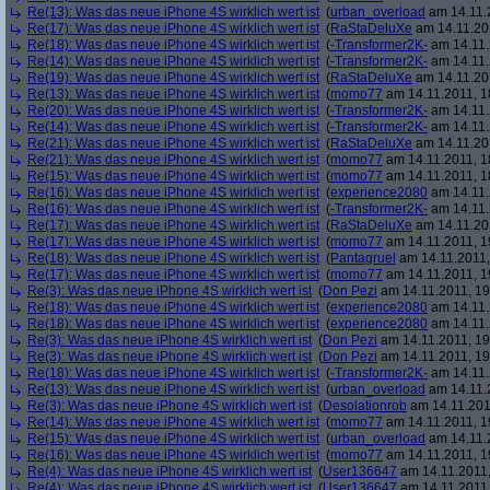
Re(13): Was das neue iPhone 4S wirklich wert ist
(
urban_overload
am 14.11.2
Re(17): Was das neue iPhone 4S wirklich wert ist
(
RaStaDeluXe
am 14.11.201
Re(18): Was das neue iPhone 4S wirklich wert ist
(
-Transformer2K-
am 14.11.
Re(14): Was das neue iPhone 4S wirklich wert ist
(
-Transformer2K-
am 14.11.
Re(19): Was das neue iPhone 4S wirklich wert ist
(
RaStaDeluXe
am 14.11.201
Re(13): Was das neue iPhone 4S wirklich wert ist
(
momo77
am 14.11.2011, 1
Re(20): Was das neue iPhone 4S wirklich wert ist
(
-Transformer2K-
am 14.11.
Re(14): Was das neue iPhone 4S wirklich wert ist
(
-Transformer2K-
am 14.11.
Re(21): Was das neue iPhone 4S wirklich wert ist
(
RaStaDeluXe
am 14.11.201
Re(21): Was das neue iPhone 4S wirklich wert ist
(
momo77
am 14.11.2011, 1
Re(15): Was das neue iPhone 4S wirklich wert ist
(
momo77
am 14.11.2011, 1
Re(16): Was das neue iPhone 4S wirklich wert ist
(
experience2080
am 14.11.
Re(16): Was das neue iPhone 4S wirklich wert ist
(
-Transformer2K-
am 14.11.
Re(17): Was das neue iPhone 4S wirklich wert ist
(
RaStaDeluXe
am 14.11.201
Re(17): Was das neue iPhone 4S wirklich wert ist
(
momo77
am 14.11.2011, 1
Re(18): Was das neue iPhone 4S wirklich wert ist
(
Pantagruel
am 14.11.2011,
Re(17): Was das neue iPhone 4S wirklich wert ist
(
momo77
am 14.11.2011, 1
Re(3): Was das neue iPhone 4S wirklich wert ist
(
Don Pezi
am 14.11.2011, 19
Re(18): Was das neue iPhone 4S wirklich wert ist
(
experience2080
am 14.11.
Re(18): Was das neue iPhone 4S wirklich wert ist
(
experience2080
am 14.11.
Re(3): Was das neue iPhone 4S wirklich wert ist
(
Don Pezi
am 14.11.2011, 19
Re(3): Was das neue iPhone 4S wirklich wert ist
(
Don Pezi
am 14.11.2011, 19
Re(18): Was das neue iPhone 4S wirklich wert ist
(
-Transformer2K-
am 14.11.
Re(13): Was das neue iPhone 4S wirklich wert ist
(
urban_overload
am 14.11.2
Re(3): Was das neue iPhone 4S wirklich wert ist
(
Desolationrob
am 14.11.201
Re(14): Was das neue iPhone 4S wirklich wert ist
(
momo77
am 14.11.2011, 1
Re(15): Was das neue iPhone 4S wirklich wert ist
(
urban_overload
am 14.11.2
Re(16): Was das neue iPhone 4S wirklich wert ist
(
momo77
am 14.11.2011, 1
Re(4): Was das neue iPhone 4S wirklich wert ist
(
User136647
am 14.11.2011,
Re(4): Was das neue iPhone 4S wirklich wert ist
(
User136647
am 14.11.2011,