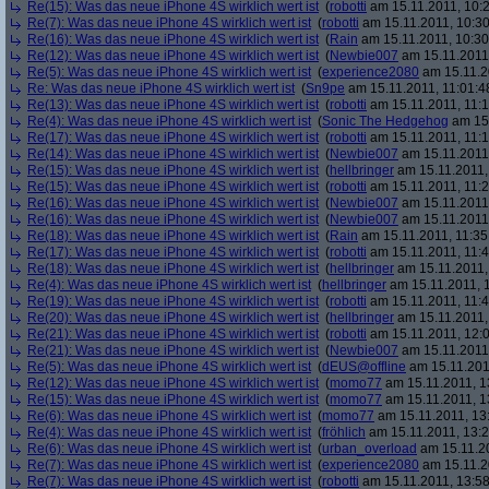
Re(15): Was das neue iPhone 4S wirklich wert ist
(
robotti
am 15.11.2011, 10:2
Re(7): Was das neue iPhone 4S wirklich wert ist
(
robotti
am 15.11.2011, 10:30
Re(16): Was das neue iPhone 4S wirklich wert ist
(
Rain
am 15.11.2011, 10:30
Re(12): Was das neue iPhone 4S wirklich wert ist
(
Newbie007
am 15.11.2011,
Re(5): Was das neue iPhone 4S wirklich wert ist
(
experience2080
am 15.11.2
Re: Was das neue iPhone 4S wirklich wert ist
(
Sn9pe
am 15.11.2011, 11:01:4
Re(13): Was das neue iPhone 4S wirklich wert ist
(
robotti
am 15.11.2011, 11:1
Re(4): Was das neue iPhone 4S wirklich wert ist
(
Sonic The Hedgehog
am 15.
Re(17): Was das neue iPhone 4S wirklich wert ist
(
robotti
am 15.11.2011, 11:1
Re(14): Was das neue iPhone 4S wirklich wert ist
(
Newbie007
am 15.11.2011,
Re(15): Was das neue iPhone 4S wirklich wert ist
(
hellbringer
am 15.11.2011,
Re(15): Was das neue iPhone 4S wirklich wert ist
(
robotti
am 15.11.2011, 11:2
Re(16): Was das neue iPhone 4S wirklich wert ist
(
Newbie007
am 15.11.2011,
Re(16): Was das neue iPhone 4S wirklich wert ist
(
Newbie007
am 15.11.2011,
Re(18): Was das neue iPhone 4S wirklich wert ist
(
Rain
am 15.11.2011, 11:35
Re(17): Was das neue iPhone 4S wirklich wert ist
(
robotti
am 15.11.2011, 11:4
Re(18): Was das neue iPhone 4S wirklich wert ist
(
hellbringer
am 15.11.2011,
Re(4): Was das neue iPhone 4S wirklich wert ist
(
hellbringer
am 15.11.2011, 1
Re(19): Was das neue iPhone 4S wirklich wert ist
(
robotti
am 15.11.2011, 11:4
Re(20): Was das neue iPhone 4S wirklich wert ist
(
hellbringer
am 15.11.2011,
Re(21): Was das neue iPhone 4S wirklich wert ist
(
robotti
am 15.11.2011, 12:0
Re(21): Was das neue iPhone 4S wirklich wert ist
(
Newbie007
am 15.11.2011,
Re(5): Was das neue iPhone 4S wirklich wert ist
(
dEUS@offline
am 15.11.201
Re(12): Was das neue iPhone 4S wirklich wert ist
(
momo77
am 15.11.2011, 1
Re(15): Was das neue iPhone 4S wirklich wert ist
(
momo77
am 15.11.2011, 1
Re(6): Was das neue iPhone 4S wirklich wert ist
(
momo77
am 15.11.2011, 13
Re(4): Was das neue iPhone 4S wirklich wert ist
(
fröhlich
am 15.11.2011, 13:2
Re(6): Was das neue iPhone 4S wirklich wert ist
(
urban_overload
am 15.11.20
Re(7): Was das neue iPhone 4S wirklich wert ist
(
experience2080
am 15.11.2
Re(7): Was das neue iPhone 4S wirklich wert ist
(
robotti
am 15.11.2011, 13:58