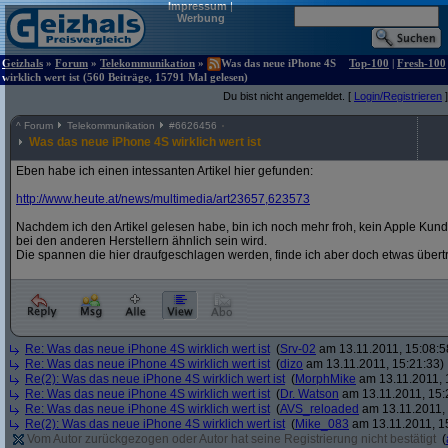
Impressum
|
Werbung
Geizhals
»
Forum
»
Telekommunikation
»
Was das neue iPhone 4S
Top-100
|
Fresh-100
wirklich wert ist (560 Beiträge, 15791 Mal gelesen)
Du bist nicht angemeldet. [
Login/Registrieren
]
^
Forum
Telekommunikation
#
6626456
Was das neue iPhone 4S wirklich wert ist
Eben habe ich einen intessanten Artikel hier gefunden:
http:/
/
www.heute.at/
news/
multimedia/
art23657,623573
Nachdem ich den Artikel gelesen habe, bin ich noch mehr froh, kein Apple Kund
bei den anderen Herstellern ähnlich sein wird.
Die spannen die hier draufgeschlagen werden, finde ich aber doch etwas übert
Re: Was das neue iPhone 4S wirklich wert ist
(
Srv-02
am 13.11.2011, 15:08:5
Re: Was das neue iPhone 4S wirklich wert ist
(
dizo
am 13.11.2011, 15:21:33)
Re(2): Was das neue iPhone 4S wirklich wert ist
(
MorphMike
am 13.11.2011, 
Re: Was das neue iPhone 4S wirklich wert ist
(
Dr. Watson
am 13.11.2011, 15:
Re: Was das neue iPhone 4S wirklich wert ist
(
AVS_reloaded
am 13.11.2011, 
Re(2): Was das neue iPhone 4S wirklich wert ist
(
Mike_083
am 13.11.2011, 1
Vom Autor zurückgezogen oder Autor hat seine Registrierung nicht bestätigt
(