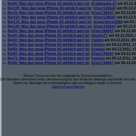
Re(9): Was das neue iPhone 4S wirklich wert ist
(
Codename 47
am 03.12.2
Re(10): Was das neue iPhone 4S wirklich wert ist
(
User136647
am 03.12.2
Re(4): Was das neue iPhone 4S wirklich wert ist
(
User136647
am 03.12.201
Re(12): Was das neue iPhone 4S wirklich wert ist
(
User136647
am 03.12.2
Re(13): Was das neue iPhone 4S wirklich wert ist
(
experience2080
am 03.1
Re(14): Was das neue iPhone 4S wirklich wert ist
(
User136647
am 03.12.2
Re(5): Was das neue iPhone 4S wirklich wert ist
(
User188907
am 04.12.201
Re(4): Was das neue iPhone 4S wirklich wert ist
(
momo77
am 04.12.2011, 
Re(6): Was das neue iPhone 4S wirklich wert ist
(
raiuno
am 04.12.2011, 09
Re(5): Was das neue iPhone 4S wirklich wert ist
(
ronsen
am 04.12.2011, 17
Re(5): Was das neue iPhone 4S wirklich wert ist
(
ronsen
am 04.12.2011, 17
Re(6): Was das neue iPhone 4S wirklich wert ist
(
User136647
am 04.12.201
Re(7): Was das neue iPhone 4S wirklich wert ist
(
ronsen
am 05.12.2011, 20
Re(8): Was das neue iPhone 4S wirklich wert ist
(
User136647
am 06.12.201
Dieses Forum ist eine frei zugängliche Diskussionsplattform.
Der Betreiber übernimmt keine Verantwortung für den Inhalt der Beiträge und behält sich das
Recht vor, Beiträge mit rechtswidrigem oder anstößigem Inhalt zu löschen.
Datenschutzerklärung