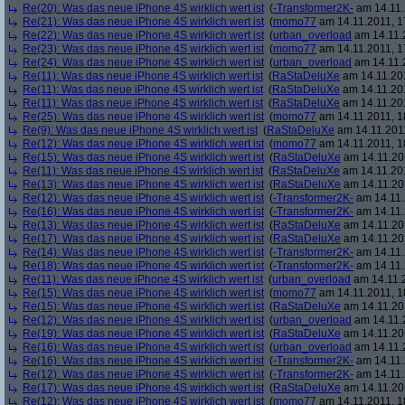
Re(20): Was das neue iPhone 4S wirklich wert ist
(
-Transformer2K-
am 14.11.
Re(21): Was das neue iPhone 4S wirklich wert ist
(
momo77
am 14.11.2011, 1
Re(22): Was das neue iPhone 4S wirklich wert ist
(
urban_overload
am 14.11.2
Re(23): Was das neue iPhone 4S wirklich wert ist
(
momo77
am 14.11.2011, 1
Re(24): Was das neue iPhone 4S wirklich wert ist
(
urban_overload
am 14.11.2
Re(11): Was das neue iPhone 4S wirklich wert ist
(
RaStaDeluXe
am 14.11.201
Re(11): Was das neue iPhone 4S wirklich wert ist
(
RaStaDeluXe
am 14.11.201
Re(11): Was das neue iPhone 4S wirklich wert ist
(
RaStaDeluXe
am 14.11.201
Re(25): Was das neue iPhone 4S wirklich wert ist
(
momo77
am 14.11.2011, 1
Re(9): Was das neue iPhone 4S wirklich wert ist
(
RaStaDeluXe
am 14.11.2011
Re(12): Was das neue iPhone 4S wirklich wert ist
(
momo77
am 14.11.2011, 1
Re(15): Was das neue iPhone 4S wirklich wert ist
(
RaStaDeluXe
am 14.11.201
Re(11): Was das neue iPhone 4S wirklich wert ist
(
RaStaDeluXe
am 14.11.201
Re(13): Was das neue iPhone 4S wirklich wert ist
(
RaStaDeluXe
am 14.11.201
Re(12): Was das neue iPhone 4S wirklich wert ist
(
-Transformer2K-
am 14.11.
Re(16): Was das neue iPhone 4S wirklich wert ist
(
-Transformer2K-
am 14.11.
Re(13): Was das neue iPhone 4S wirklich wert ist
(
RaStaDeluXe
am 14.11.201
Re(17): Was das neue iPhone 4S wirklich wert ist
(
RaStaDeluXe
am 14.11.201
Re(14): Was das neue iPhone 4S wirklich wert ist
(
-Transformer2K-
am 14.11.
Re(18): Was das neue iPhone 4S wirklich wert ist
(
-Transformer2K-
am 14.11.
Re(11): Was das neue iPhone 4S wirklich wert ist
(
urban_overload
am 14.11.2
Re(15): Was das neue iPhone 4S wirklich wert ist
(
momo77
am 14.11.2011, 1
Re(15): Was das neue iPhone 4S wirklich wert ist
(
RaStaDeluXe
am 14.11.201
Re(12): Was das neue iPhone 4S wirklich wert ist
(
urban_overload
am 14.11.2
Re(19): Was das neue iPhone 4S wirklich wert ist
(
RaStaDeluXe
am 14.11.201
Re(16): Was das neue iPhone 4S wirklich wert ist
(
urban_overload
am 14.11.2
Re(16): Was das neue iPhone 4S wirklich wert ist
(
-Transformer2K-
am 14.11.
Re(12): Was das neue iPhone 4S wirklich wert ist
(
-Transformer2K-
am 14.11.
Re(17): Was das neue iPhone 4S wirklich wert ist
(
RaStaDeluXe
am 14.11.201
Re(12): Was das neue iPhone 4S wirklich wert ist
(
momo77
am 14.11.2011, 1