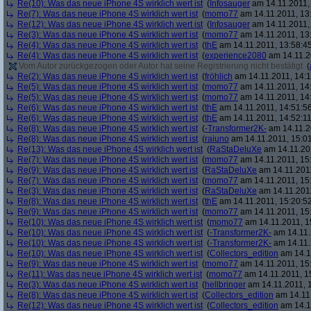
Re(10): Was das neue iPhone 4S wirklich wert ist
(
Infosauger
am 14.11.2011,
Re(7): Was das neue iPhone 4S wirklich wert ist
(
momo77
am 14.11.2011, 13
Re(12): Was das neue iPhone 4S wirklich wert ist
(
Infosauger
am 14.11.2011,
Re(3): Was das neue iPhone 4S wirklich wert ist
(
momo77
am 14.11.2011, 13
Re(4): Was das neue iPhone 4S wirklich wert ist
(
thE
am 14.11.2011, 13:58:4
Re(4): Was das neue iPhone 4S wirklich wert ist
(
experience2080
am 14.11.2
Vom Autor zurückgezogen oder Autor hat seine Registrierung nicht bestätigt
(
Re(2): Was das neue iPhone 4S wirklich wert ist
(
fröhlich
am 14.11.2011, 14:1
Re(5): Was das neue iPhone 4S wirklich wert ist
(
momo77
am 14.11.2011, 14
Re(5): Was das neue iPhone 4S wirklich wert ist
(
momo77
am 14.11.2011, 14
Re(6): Was das neue iPhone 4S wirklich wert ist
(
thE
am 14.11.2011, 14:51:5
Re(6): Was das neue iPhone 4S wirklich wert ist
(
thE
am 14.11.2011, 14:52:11
Re(8): Was das neue iPhone 4S wirklich wert ist
(
-Transformer2K-
am 14.11.2
Re(8): Was das neue iPhone 4S wirklich wert ist
(
raiuno
am 14.11.2011, 15:01
Re(13): Was das neue iPhone 4S wirklich wert ist
(
RaStaDeluXe
am 14.11.201
Re(7): Was das neue iPhone 4S wirklich wert ist
(
momo77
am 14.11.2011, 15
Re(9): Was das neue iPhone 4S wirklich wert ist
(
RaStaDeluXe
am 14.11.2011
Re(7): Was das neue iPhone 4S wirklich wert ist
(
momo77
am 14.11.2011, 15
Re(3): Was das neue iPhone 4S wirklich wert ist
(
RaStaDeluXe
am 14.11.2011
Re(8): Was das neue iPhone 4S wirklich wert ist
(
thE
am 14.11.2011, 15:20:5
Re(9): Was das neue iPhone 4S wirklich wert ist
(
momo77
am 14.11.2011, 15
Re(10): Was das neue iPhone 4S wirklich wert ist
(
momo77
am 14.11.2011, 1
Re(10): Was das neue iPhone 4S wirklich wert ist
(
-Transformer2K-
am 14.11.
Re(10): Was das neue iPhone 4S wirklich wert ist
(
-Transformer2K-
am 14.11.
Re(10): Was das neue iPhone 4S wirklich wert ist
(
Collectors_edition
am 14.11
Re(9): Was das neue iPhone 4S wirklich wert ist
(
momo77
am 14.11.2011, 15
Re(11): Was das neue iPhone 4S wirklich wert ist
(
momo77
am 14.11.2011, 1
Re(3): Was das neue iPhone 4S wirklich wert ist
(
hellbringer
am 14.11.2011, 1
Re(8): Was das neue iPhone 4S wirklich wert ist
(
Collectors_edition
am 14.11.
Re(12): Was das neue iPhone 4S wirklich wert ist
(
Collectors_edition
am 14.11