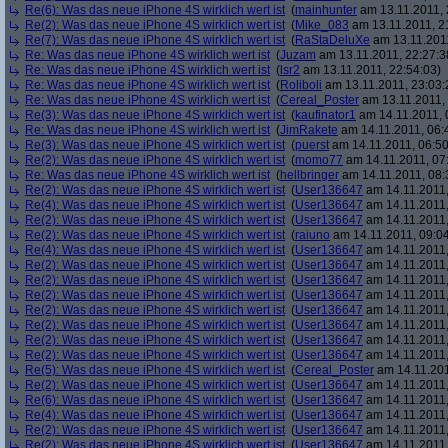
Re(6): Was das neue iPhone 4S wirklich wert ist
(
mainhunter
am 13.11.2011, 
Re(2): Was das neue iPhone 4S wirklich wert ist
(
Mike_083
am 13.11.2011, 2
Re(7): Was das neue iPhone 4S wirklich wert ist
(
RaStaDeluXe
am 13.11.2011
Re: Was das neue iPhone 4S wirklich wert ist
(
Juzam
am 13.11.2011, 22:27:3
Re: Was das neue iPhone 4S wirklich wert ist
(
lsr2
am 13.11.2011, 22:54:03)
Re: Was das neue iPhone 4S wirklich wert ist
(
Roliboli
am 13.11.2011, 23:03:
Re: Was das neue iPhone 4S wirklich wert ist
(
Cereal_Poster
am 13.11.2011, 
Re(3): Was das neue iPhone 4S wirklich wert ist
(
kaufinator1
am 14.11.2011, 
Re: Was das neue iPhone 4S wirklich wert ist
(
JimRakete
am 14.11.2011, 06:
Re(3): Was das neue iPhone 4S wirklich wert ist
(
puerst
am 14.11.2011, 06:50
Re(2): Was das neue iPhone 4S wirklich wert ist
(
momo77
am 14.11.2011, 07
Re: Was das neue iPhone 4S wirklich wert ist
(
hellbringer
am 14.11.2011, 08:
Re(2): Was das neue iPhone 4S wirklich wert ist
(
User136647
am 14.11.2011,
Re(4): Was das neue iPhone 4S wirklich wert ist
(
User136647
am 14.11.2011,
Re(2): Was das neue iPhone 4S wirklich wert ist
(
User136647
am 14.11.2011,
Re(2): Was das neue iPhone 4S wirklich wert ist
(
raiuno
am 14.11.2011, 09:04
Re(4): Was das neue iPhone 4S wirklich wert ist
(
User136647
am 14.11.2011,
Re(2): Was das neue iPhone 4S wirklich wert ist
(
User136647
am 14.11.2011,
Re(2): Was das neue iPhone 4S wirklich wert ist
(
User136647
am 14.11.2011,
Re(2): Was das neue iPhone 4S wirklich wert ist
(
User136647
am 14.11.2011,
Re(2): Was das neue iPhone 4S wirklich wert ist
(
User136647
am 14.11.2011,
Re(2): Was das neue iPhone 4S wirklich wert ist
(
User136647
am 14.11.2011,
Re(2): Was das neue iPhone 4S wirklich wert ist
(
User136647
am 14.11.2011,
Re(2): Was das neue iPhone 4S wirklich wert ist
(
User136647
am 14.11.2011,
Re(5): Was das neue iPhone 4S wirklich wert ist
(
Cereal_Poster
am 14.11.201
Re(2): Was das neue iPhone 4S wirklich wert ist
(
User136647
am 14.11.2011,
Re(6): Was das neue iPhone 4S wirklich wert ist
(
User136647
am 14.11.2011,
Re(4): Was das neue iPhone 4S wirklich wert ist
(
User136647
am 14.11.2011,
Re(2): Was das neue iPhone 4S wirklich wert ist
(
User136647
am 14.11.2011,
Re(2): Was das neue iPhone 4S wirklich wert ist
(
User136647
am 14.11.2011,