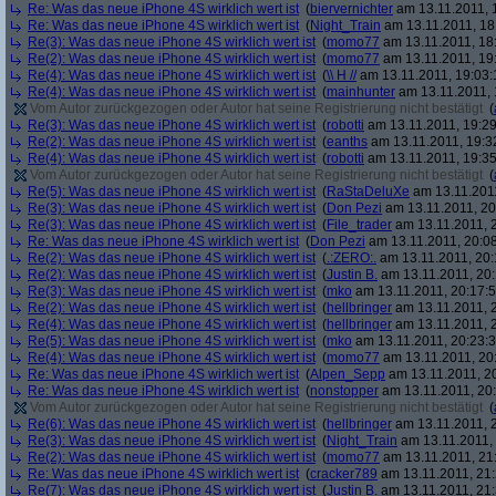
Re: Was das neue iPhone 4S wirklich wert ist
(
biervernichter
am 13.11.2011, 
Re: Was das neue iPhone 4S wirklich wert ist
(
Night_Train
am 13.11.2011, 18
Re(3): Was das neue iPhone 4S wirklich wert ist
(
momo77
am 13.11.2011, 18
Re(2): Was das neue iPhone 4S wirklich wert ist
(
momo77
am 13.11.2011, 19
Re(4): Was das neue iPhone 4S wirklich wert ist
(
\\ H //
am 13.11.2011, 19:03:
Re(4): Was das neue iPhone 4S wirklich wert ist
(
mainhunter
am 13.11.2011, 
Vom Autor zurückgezogen oder Autor hat seine Registrierung nicht bestätigt
(
Re(3): Was das neue iPhone 4S wirklich wert ist
(
robotti
am 13.11.2011, 19:29
Re(2): Was das neue iPhone 4S wirklich wert ist
(
eanths
am 13.11.2011, 19:3
Re(4): Was das neue iPhone 4S wirklich wert ist
(
robotti
am 13.11.2011, 19:35
Vom Autor zurückgezogen oder Autor hat seine Registrierung nicht bestätigt
(
Re(5): Was das neue iPhone 4S wirklich wert ist
(
RaStaDeluXe
am 13.11.2011
Re(3): Was das neue iPhone 4S wirklich wert ist
(
Don Pezi
am 13.11.2011, 20
Re(3): Was das neue iPhone 4S wirklich wert ist
(
File_trader
am 13.11.2011, 2
Re: Was das neue iPhone 4S wirklich wert ist
(
Don Pezi
am 13.11.2011, 20:08
Re(2): Was das neue iPhone 4S wirklich wert ist
(
.:ZERO:.
am 13.11.2011, 20:
Re(2): Was das neue iPhone 4S wirklich wert ist
(
Justin B.
am 13.11.2011, 20:
Re(3): Was das neue iPhone 4S wirklich wert ist
(
mko
am 13.11.2011, 20:17:5
Re(2): Was das neue iPhone 4S wirklich wert ist
(
hellbringer
am 13.11.2011, 2
Re(4): Was das neue iPhone 4S wirklich wert ist
(
hellbringer
am 13.11.2011, 2
Re(5): Was das neue iPhone 4S wirklich wert ist
(
mko
am 13.11.2011, 20:23:3
Re(4): Was das neue iPhone 4S wirklich wert ist
(
momo77
am 13.11.2011, 20
Re: Was das neue iPhone 4S wirklich wert ist
(
Alpen_Sepp
am 13.11.2011, 20
Re: Was das neue iPhone 4S wirklich wert ist
(
nonstopper
am 13.11.2011, 20:
Vom Autor zurückgezogen oder Autor hat seine Registrierung nicht bestätigt
(
Re(6): Was das neue iPhone 4S wirklich wert ist
(
hellbringer
am 13.11.2011, 2
Re(3): Was das neue iPhone 4S wirklich wert ist
(
Night_Train
am 13.11.2011, 
Re(2): Was das neue iPhone 4S wirklich wert ist
(
momo77
am 13.11.2011, 21:
Re: Was das neue iPhone 4S wirklich wert ist
(
cracker789
am 13.11.2011, 21:
Re(7): Was das neue iPhone 4S wirklich wert ist
(
Justin B.
am 13.11.2011, 21: