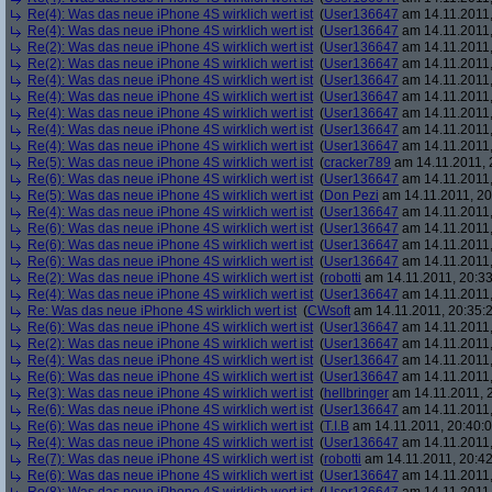
Re(4): Was das neue iPhone 4S wirklich wert ist
(
User136647
am 14.11.2011,
Re(4): Was das neue iPhone 4S wirklich wert ist
(
User136647
am 14.11.2011,
Re(2): Was das neue iPhone 4S wirklich wert ist
(
User136647
am 14.11.2011,
Re(2): Was das neue iPhone 4S wirklich wert ist
(
User136647
am 14.11.2011,
Re(4): Was das neue iPhone 4S wirklich wert ist
(
User136647
am 14.11.2011,
Re(4): Was das neue iPhone 4S wirklich wert ist
(
User136647
am 14.11.2011,
Re(4): Was das neue iPhone 4S wirklich wert ist
(
User136647
am 14.11.2011,
Re(4): Was das neue iPhone 4S wirklich wert ist
(
User136647
am 14.11.2011,
Re(4): Was das neue iPhone 4S wirklich wert ist
(
User136647
am 14.11.2011,
Re(5): Was das neue iPhone 4S wirklich wert ist
(
cracker789
am 14.11.2011, 
Re(6): Was das neue iPhone 4S wirklich wert ist
(
User136647
am 14.11.2011,
Re(5): Was das neue iPhone 4S wirklich wert ist
(
Don Pezi
am 14.11.2011, 20
Re(4): Was das neue iPhone 4S wirklich wert ist
(
User136647
am 14.11.2011,
Re(6): Was das neue iPhone 4S wirklich wert ist
(
User136647
am 14.11.2011,
Re(6): Was das neue iPhone 4S wirklich wert ist
(
User136647
am 14.11.2011,
Re(6): Was das neue iPhone 4S wirklich wert ist
(
User136647
am 14.11.2011,
Re(2): Was das neue iPhone 4S wirklich wert ist
(
robotti
am 14.11.2011, 20:33
Re(4): Was das neue iPhone 4S wirklich wert ist
(
User136647
am 14.11.2011,
Re: Was das neue iPhone 4S wirklich wert ist
(
CWsoft
am 14.11.2011, 20:35:
Re(6): Was das neue iPhone 4S wirklich wert ist
(
User136647
am 14.11.2011,
Re(2): Was das neue iPhone 4S wirklich wert ist
(
User136647
am 14.11.2011,
Re(4): Was das neue iPhone 4S wirklich wert ist
(
User136647
am 14.11.2011,
Re(6): Was das neue iPhone 4S wirklich wert ist
(
User136647
am 14.11.2011,
Re(3): Was das neue iPhone 4S wirklich wert ist
(
hellbringer
am 14.11.2011, 2
Re(6): Was das neue iPhone 4S wirklich wert ist
(
User136647
am 14.11.2011,
Re(6): Was das neue iPhone 4S wirklich wert ist
(
T.I.B
am 14.11.2011, 20:40:0
Re(4): Was das neue iPhone 4S wirklich wert ist
(
User136647
am 14.11.2011,
Re(7): Was das neue iPhone 4S wirklich wert ist
(
robotti
am 14.11.2011, 20:42
Re(6): Was das neue iPhone 4S wirklich wert ist
(
User136647
am 14.11.2011,