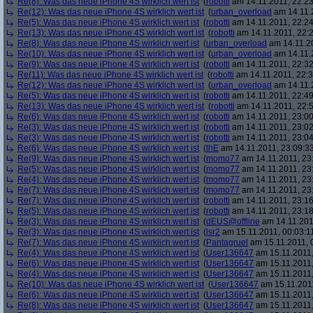
Re(8): Was das neue iPhone 4S wirklich wert ist
(
robotti
am 14.11.2011, 22:23
Re(12): Was das neue iPhone 4S wirklich wert ist
(
urban_overload
am 14.11.2
Re(5): Was das neue iPhone 4S wirklich wert ist
(
robotti
am 14.11.2011, 22:24
Re(13): Was das neue iPhone 4S wirklich wert ist
(
robotti
am 14.11.2011, 22:2
Re(8): Was das neue iPhone 4S wirklich wert ist
(
urban_overload
am 14.11.20
Re(10): Was das neue iPhone 4S wirklich wert ist
(
urban_overload
am 14.11.2
Re(9): Was das neue iPhone 4S wirklich wert ist
(
robotti
am 14.11.2011, 22:32
Re(11): Was das neue iPhone 4S wirklich wert ist
(
robotti
am 14.11.2011, 22:3
Re(12): Was das neue iPhone 4S wirklich wert ist
(
urban_overload
am 14.11.2
Re(5): Was das neue iPhone 4S wirklich wert ist
(
robotti
am 14.11.2011, 22:49
Re(13): Was das neue iPhone 4S wirklich wert ist
(
robotti
am 14.11.2011, 22:5
Re(6): Was das neue iPhone 4S wirklich wert ist
(
robotti
am 14.11.2011, 23:00
Re(3): Was das neue iPhone 4S wirklich wert ist
(
robotti
am 14.11.2011, 23:02
Re(3): Was das neue iPhone 4S wirklich wert ist
(
robotti
am 14.11.2011, 23:04
Re(6): Was das neue iPhone 4S wirklich wert ist
(
thE
am 14.11.2011, 23:09:3
Re(9): Was das neue iPhone 4S wirklich wert ist
(
momo77
am 14.11.2011, 23
Re(5): Was das neue iPhone 4S wirklich wert ist
(
momo77
am 14.11.2011, 23:
Re(4): Was das neue iPhone 4S wirklich wert ist
(
momo77
am 14.11.2011, 23
Re(7): Was das neue iPhone 4S wirklich wert ist
(
momo77
am 14.11.2011, 23
Re(7): Was das neue iPhone 4S wirklich wert ist
(
robotti
am 14.11.2011, 23:16
Re(5): Was das neue iPhone 4S wirklich wert ist
(
robotti
am 14.11.2011, 23:18
Re(3): Was das neue iPhone 4S wirklich wert ist
(
dEUS@offline
am 14.11.201
Re(3): Was das neue iPhone 4S wirklich wert ist
(
lsr2
am 15.11.2011, 00:03:1
Re(7): Was das neue iPhone 4S wirklich wert ist
(
Pantagruel
am 15.11.2011, 
Re(4): Was das neue iPhone 4S wirklich wert ist
(
User136647
am 15.11.2011,
Re(6): Was das neue iPhone 4S wirklich wert ist
(
User136647
am 15.11.2011,
Re(4): Was das neue iPhone 4S wirklich wert ist
(
User136647
am 15.11.2011,
Re(10): Was das neue iPhone 4S wirklich wert ist
(
User136647
am 15.11.2011
Re(6): Was das neue iPhone 4S wirklich wert ist
(
User136647
am 15.11.2011,
Re(8): Was das neue iPhone 4S wirklich wert ist
(
User136647
am 15.11.2011,