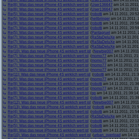
Re(8): Was das neue iPhone 4S wirklich wert ist
(
User136647
am 14.11.2011,
Re(8): Was das neue iPhone 4S wirklich wert ist
(
User136647
am 14.11.2011,
Re(8): Was das neue iPhone 4S wirklich wert ist
(
User136647
am 14.11.2011,
Re(5): Was das neue iPhone 4S wirklich wert ist
(
robotti
am 14.11.2011, 20:52
Re(5): Was das neue iPhone 4S wirklich wert ist
(
hellbringer
am 14.11.2011, 2
Re(9): Was das neue iPhone 4S wirklich wert ist
(
robotti
am 14.11.2011, 20:56
Re(7): Was das neue iPhone 4S wirklich wert ist
(
robotti
am 14.11.2011, 20:59
Re(5): Was das neue iPhone 4S wirklich wert ist
(
Pantagruel
am 14.11.2011, 
Re(7): Was das neue iPhone 4S wirklich wert ist
(
RaStaDeluXe
am 14.11.2011
Re(7): Was das neue iPhone 4S wirklich wert ist
(
RaStaDeluXe
am 14.11.2011
Re(3): Was das neue iPhone 4S wirklich wert ist
(
RaStaDeluXe
am 14.11.2011
Re(10): Was das neue iPhone 4S wirklich wert ist
(
Newbie007
am 14.11.2011,
Re(7): Was das neue iPhone 4S wirklich wert ist
(
momo77
am 14.11.2011, 21
Re(7): Was das neue iPhone 4S wirklich wert ist
(
momo77
am 14.11.2011, 21
Re(7): Was das neue iPhone 4S wirklich wert ist
(
momo77
am 14.11.2011, 21
Re(7): Was das neue iPhone 4S wirklich wert ist
(
momo77
am 14.11.2011, 21
Re(11): Was das neue iPhone 4S wirklich wert ist
(
robotti
am 14.11.2011, 21:3
Re(5): Was das neue iPhone 4S wirklich wert ist
(
momo77
am 14.11.2011, 21
Re(9): Was das neue iPhone 4S wirklich wert ist
(
robotti
am 14.11.2011, 21:36
Re(6): Was das neue iPhone 4S wirklich wert ist
(
momo77
am 14.11.2011, 21
Re(8): Was das neue iPhone 4S wirklich wert ist
(
gp
am 14.11.2011, 21:39:14
Re(7): Was das neue iPhone 4S wirklich wert ist
(
robotti
am 14.11.2011, 21:39
Re(12): Was das neue iPhone 4S wirklich wert ist
(
Newbie007
am 14.11.2011,
Re(13): Was das neue iPhone 4S wirklich wert ist
(
robotti
am 14.11.2011, 21:5
Re(4): Was das neue iPhone 4S wirklich wert ist
(
robotti
am 14.11.2011, 21:54
Re(5): Was das neue iPhone 4S wirklich wert ist
(
RaStaDeluXe
am 14.11.2011
Re(3): Was das neue iPhone 4S wirklich wert ist
(
robotti
am 14.11.2011, 22:12
Re(5): Was das neue iPhone 4S wirklich wert ist
(
robotti
am 14.11.2011, 22:17
Re(8): Was das neue iPhone 4S wirklich wert ist
(
robotti
am 14.11.2011, 22:21
Re(10): Was das neue iPhone 4S wirklich wert ist
(
urban_overload
am 14.11.2