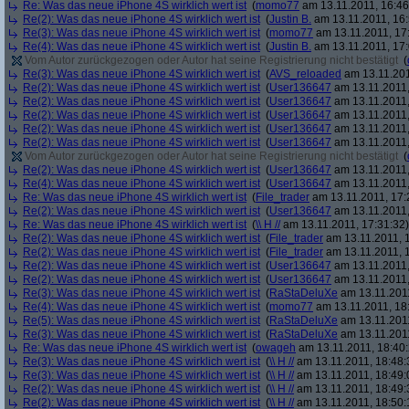
Re: Was das neue iPhone 4S wirklich wert ist
(
momo77
am 13.11.2011, 16:46
Re(2): Was das neue iPhone 4S wirklich wert ist
(
Justin B.
am 13.11.2011, 16:
Re(3): Was das neue iPhone 4S wirklich wert ist
(
momo77
am 13.11.2011, 17
Re(4): Was das neue iPhone 4S wirklich wert ist
(
Justin B.
am 13.11.2011, 17:
Vom Autor zurückgezogen oder Autor hat seine Registrierung nicht bestätigt
(
Re(3): Was das neue iPhone 4S wirklich wert ist
(
AVS_reloaded
am 13.11.201
Re(2): Was das neue iPhone 4S wirklich wert ist
(
User136647
am 13.11.2011,
Re(2): Was das neue iPhone 4S wirklich wert ist
(
User136647
am 13.11.2011,
Re(2): Was das neue iPhone 4S wirklich wert ist
(
User136647
am 13.11.2011,
Re(2): Was das neue iPhone 4S wirklich wert ist
(
User136647
am 13.11.2011,
Re(2): Was das neue iPhone 4S wirklich wert ist
(
User136647
am 13.11.2011,
Vom Autor zurückgezogen oder Autor hat seine Registrierung nicht bestätigt
(
Re(2): Was das neue iPhone 4S wirklich wert ist
(
User136647
am 13.11.2011,
Re(4): Was das neue iPhone 4S wirklich wert ist
(
User136647
am 13.11.2011,
Re: Was das neue iPhone 4S wirklich wert ist
(
File_trader
am 13.11.2011, 17:
Re(2): Was das neue iPhone 4S wirklich wert ist
(
User136647
am 13.11.2011,
Re: Was das neue iPhone 4S wirklich wert ist
(
\\ H //
am 13.11.2011, 17:31:32)
Re(2): Was das neue iPhone 4S wirklich wert ist
(
File_trader
am 13.11.2011, 1
Re(2): Was das neue iPhone 4S wirklich wert ist
(
File_trader
am 13.11.2011, 1
Re(2): Was das neue iPhone 4S wirklich wert ist
(
User136647
am 13.11.2011,
Re(2): Was das neue iPhone 4S wirklich wert ist
(
User136647
am 13.11.2011,
Re(3): Was das neue iPhone 4S wirklich wert ist
(
RaStaDeluXe
am 13.11.2011
Re(4): Was das neue iPhone 4S wirklich wert ist
(
momo77
am 13.11.2011, 18
Re(5): Was das neue iPhone 4S wirklich wert ist
(
RaStaDeluXe
am 13.11.2011
Re(3): Was das neue iPhone 4S wirklich wert ist
(
RaStaDeluXe
am 13.11.2011
Re: Was das neue iPhone 4S wirklich wert ist
(
owageh
am 13.11.2011, 18:40:
Re(3): Was das neue iPhone 4S wirklich wert ist
(
\\ H //
am 13.11.2011, 18:48:
Re(3): Was das neue iPhone 4S wirklich wert ist
(
\\ H //
am 13.11.2011, 18:49:
Re(2): Was das neue iPhone 4S wirklich wert ist
(
\\ H //
am 13.11.2011, 18:49:
Re(2): Was das neue iPhone 4S wirklich wert ist
(
\\ H //
am 13.11.2011, 18:50: