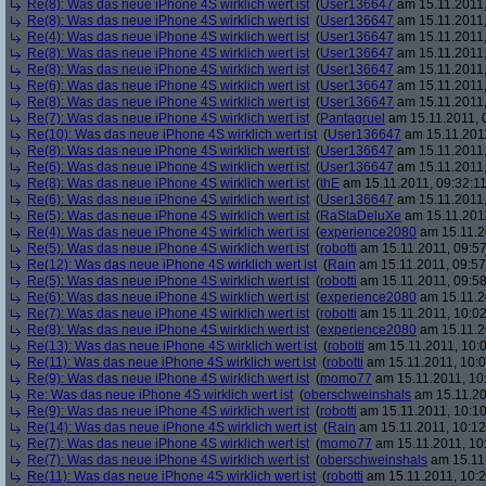
Re(8): Was das neue iPhone 4S wirklich wert ist
(
User136647
am 15.11.2011,
Re(8): Was das neue iPhone 4S wirklich wert ist
(
User136647
am 15.11.2011,
Re(4): Was das neue iPhone 4S wirklich wert ist
(
User136647
am 15.11.2011,
Re(8): Was das neue iPhone 4S wirklich wert ist
(
User136647
am 15.11.2011,
Re(8): Was das neue iPhone 4S wirklich wert ist
(
User136647
am 15.11.2011,
Re(6): Was das neue iPhone 4S wirklich wert ist
(
User136647
am 15.11.2011,
Re(8): Was das neue iPhone 4S wirklich wert ist
(
User136647
am 15.11.2011,
Re(7): Was das neue iPhone 4S wirklich wert ist
(
Pantagruel
am 15.11.2011, 
Re(10): Was das neue iPhone 4S wirklich wert ist
(
User136647
am 15.11.2011
Re(8): Was das neue iPhone 4S wirklich wert ist
(
User136647
am 15.11.2011,
Re(6): Was das neue iPhone 4S wirklich wert ist
(
User136647
am 15.11.2011,
Re(8): Was das neue iPhone 4S wirklich wert ist
(
thE
am 15.11.2011, 09:32:11
Re(6): Was das neue iPhone 4S wirklich wert ist
(
User136647
am 15.11.2011,
Re(5): Was das neue iPhone 4S wirklich wert ist
(
RaStaDeluXe
am 15.11.2011
Re(4): Was das neue iPhone 4S wirklich wert ist
(
experience2080
am 15.11.2
Re(5): Was das neue iPhone 4S wirklich wert ist
(
robotti
am 15.11.2011, 09:57
Re(12): Was das neue iPhone 4S wirklich wert ist
(
Rain
am 15.11.2011, 09:57
Re(5): Was das neue iPhone 4S wirklich wert ist
(
robotti
am 15.11.2011, 09:58
Re(6): Was das neue iPhone 4S wirklich wert ist
(
experience2080
am 15.11.2
Re(7): Was das neue iPhone 4S wirklich wert ist
(
robotti
am 15.11.2011, 10:02
Re(8): Was das neue iPhone 4S wirklich wert ist
(
experience2080
am 15.11.2
Re(13): Was das neue iPhone 4S wirklich wert ist
(
robotti
am 15.11.2011, 10:0
Re(11): Was das neue iPhone 4S wirklich wert ist
(
robotti
am 15.11.2011, 10:0
Re(9): Was das neue iPhone 4S wirklich wert ist
(
momo77
am 15.11.2011, 10
Re: Was das neue iPhone 4S wirklich wert ist
(
oberschweinshals
am 15.11.20
Re(9): Was das neue iPhone 4S wirklich wert ist
(
robotti
am 15.11.2011, 10:10
Re(14): Was das neue iPhone 4S wirklich wert ist
(
Rain
am 15.11.2011, 10:12
Re(7): Was das neue iPhone 4S wirklich wert ist
(
momo77
am 15.11.2011, 10
Re(7): Was das neue iPhone 4S wirklich wert ist
(
oberschweinshals
am 15.11.
Re(11): Was das neue iPhone 4S wirklich wert ist
(
robotti
am 15.11.2011, 10:2