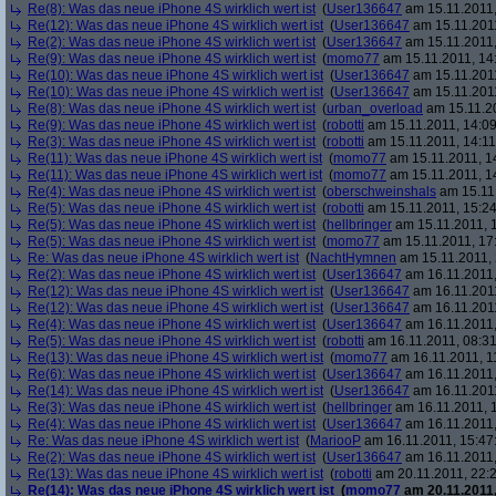
Re(8): Was das neue iPhone 4S wirklich wert ist
(
User136647
am 15.11.2011,
Re(12): Was das neue iPhone 4S wirklich wert ist
(
User136647
am 15.11.2011
Re(2): Was das neue iPhone 4S wirklich wert ist
(
User136647
am 15.11.2011,
Re(9): Was das neue iPhone 4S wirklich wert ist
(
momo77
am 15.11.2011, 14
Re(10): Was das neue iPhone 4S wirklich wert ist
(
User136647
am 15.11.2011
Re(10): Was das neue iPhone 4S wirklich wert ist
(
User136647
am 15.11.2011
Re(8): Was das neue iPhone 4S wirklich wert ist
(
urban_overload
am 15.11.20
Re(9): Was das neue iPhone 4S wirklich wert ist
(
robotti
am 15.11.2011, 14:09
Re(3): Was das neue iPhone 4S wirklich wert ist
(
robotti
am 15.11.2011, 14:11
Re(11): Was das neue iPhone 4S wirklich wert ist
(
momo77
am 15.11.2011, 1
Re(11): Was das neue iPhone 4S wirklich wert ist
(
momo77
am 15.11.2011, 1
Re(4): Was das neue iPhone 4S wirklich wert ist
(
oberschweinshals
am 15.11.
Re(5): Was das neue iPhone 4S wirklich wert ist
(
robotti
am 15.11.2011, 15:24
Re(5): Was das neue iPhone 4S wirklich wert ist
(
hellbringer
am 15.11.2011, 1
Re(5): Was das neue iPhone 4S wirklich wert ist
(
momo77
am 15.11.2011, 17
Re: Was das neue iPhone 4S wirklich wert ist
(
NachtHymnen
am 15.11.2011, 
Re(2): Was das neue iPhone 4S wirklich wert ist
(
User136647
am 16.11.2011,
Re(12): Was das neue iPhone 4S wirklich wert ist
(
User136647
am 16.11.2011
Re(12): Was das neue iPhone 4S wirklich wert ist
(
User136647
am 16.11.2011
Re(4): Was das neue iPhone 4S wirklich wert ist
(
User136647
am 16.11.2011,
Re(5): Was das neue iPhone 4S wirklich wert ist
(
robotti
am 16.11.2011, 08:31
Re(13): Was das neue iPhone 4S wirklich wert ist
(
momo77
am 16.11.2011, 1
Re(6): Was das neue iPhone 4S wirklich wert ist
(
User136647
am 16.11.2011,
Re(14): Was das neue iPhone 4S wirklich wert ist
(
User136647
am 16.11.2011
Re(3): Was das neue iPhone 4S wirklich wert ist
(
hellbringer
am 16.11.2011, 1
Re(4): Was das neue iPhone 4S wirklich wert ist
(
User136647
am 16.11.2011,
Re: Was das neue iPhone 4S wirklich wert ist
(
MariooP
am 16.11.2011, 15:47
Re(2): Was das neue iPhone 4S wirklich wert ist
(
User136647
am 16.11.2011,
Re(13): Was das neue iPhone 4S wirklich wert ist
(
robotti
am 20.11.2011, 22:2
Re(14): Was das neue iPhone 4S wirklich wert ist
(
momo77
am 20.11.2011,