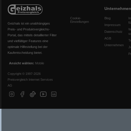
Unternehme
Cookie-
Blog
I
Einstellungen
f
Geizhals ist ein unabhängiges
Impressum
Preis- und Produktvergleichs-
W
Datenschutz
s
Portal, das mittels detaillierter Filter
AGB
T
und vielfältiger Features eine
Unternehmen
optimale Hilfestellung bei der
J
Kaufentscheidung bietet.
P
Ansicht wählen:
Mobile
Copyright © 1997-2026
Preisvergleich Internet Services
AG