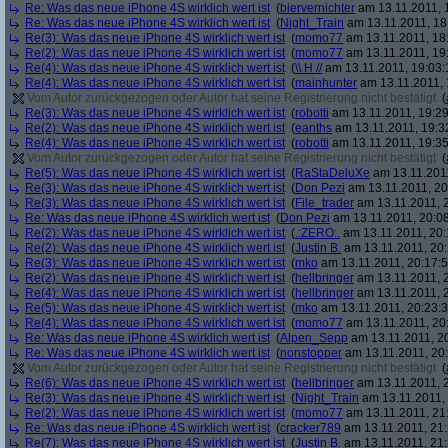
Re: Was das neue iPhone 4S wirklich wert ist
(
biervernichter
am 13.11.2011, 
Re: Was das neue iPhone 4S wirklich wert ist
(
Night_Train
am 13.11.2011, 18
Re(3): Was das neue iPhone 4S wirklich wert ist
(
momo77
am 13.11.2011, 18
Re(2): Was das neue iPhone 4S wirklich wert ist
(
momo77
am 13.11.2011, 19
Re(4): Was das neue iPhone 4S wirklich wert ist
(
\\ H //
am 13.11.2011, 19:03:
Re(4): Was das neue iPhone 4S wirklich wert ist
(
mainhunter
am 13.11.2011, 
Vom Autor zurückgezogen oder Autor hat seine Registrierung nicht bestätigt
(
Re(3): Was das neue iPhone 4S wirklich wert ist
(
robotti
am 13.11.2011, 19:29
Re(2): Was das neue iPhone 4S wirklich wert ist
(
eanths
am 13.11.2011, 19:3
Re(4): Was das neue iPhone 4S wirklich wert ist
(
robotti
am 13.11.2011, 19:35
Vom Autor zurückgezogen oder Autor hat seine Registrierung nicht bestätigt
(
Re(5): Was das neue iPhone 4S wirklich wert ist
(
RaStaDeluXe
am 13.11.2011
Re(3): Was das neue iPhone 4S wirklich wert ist
(
Don Pezi
am 13.11.2011, 20
Re(3): Was das neue iPhone 4S wirklich wert ist
(
File_trader
am 13.11.2011, 2
Re: Was das neue iPhone 4S wirklich wert ist
(
Don Pezi
am 13.11.2011, 20:08
Re(2): Was das neue iPhone 4S wirklich wert ist
(
.:ZERO:.
am 13.11.2011, 20:
Re(2): Was das neue iPhone 4S wirklich wert ist
(
Justin B.
am 13.11.2011, 20:
Re(3): Was das neue iPhone 4S wirklich wert ist
(
mko
am 13.11.2011, 20:17:5
Re(2): Was das neue iPhone 4S wirklich wert ist
(
hellbringer
am 13.11.2011, 2
Re(4): Was das neue iPhone 4S wirklich wert ist
(
hellbringer
am 13.11.2011, 2
Re(5): Was das neue iPhone 4S wirklich wert ist
(
mko
am 13.11.2011, 20:23:3
Re(4): Was das neue iPhone 4S wirklich wert ist
(
momo77
am 13.11.2011, 20
Re: Was das neue iPhone 4S wirklich wert ist
(
Alpen_Sepp
am 13.11.2011, 20
Re: Was das neue iPhone 4S wirklich wert ist
(
nonstopper
am 13.11.2011, 20:
Vom Autor zurückgezogen oder Autor hat seine Registrierung nicht bestätigt
(
Re(6): Was das neue iPhone 4S wirklich wert ist
(
hellbringer
am 13.11.2011, 2
Re(3): Was das neue iPhone 4S wirklich wert ist
(
Night_Train
am 13.11.2011, 
Re(2): Was das neue iPhone 4S wirklich wert ist
(
momo77
am 13.11.2011, 21:
Re: Was das neue iPhone 4S wirklich wert ist
(
cracker789
am 13.11.2011, 21:
Re(7): Was das neue iPhone 4S wirklich wert ist
(
Justin B.
am 13.11.2011, 21: