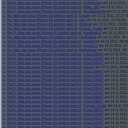
Re(6): Was das neue iPhone 4S wirklich wert ist
(
mainhunter
am 13.11.2011, 
Re(2): Was das neue iPhone 4S wirklich wert ist
(
Mike_083
am 13.11.2011, 2
Re(7): Was das neue iPhone 4S wirklich wert ist
(
RaStaDeluXe
am 13.11.2011
Re: Was das neue iPhone 4S wirklich wert ist
(
Juzam
am 13.11.2011, 22:27:3
Re: Was das neue iPhone 4S wirklich wert ist
(
lsr2
am 13.11.2011, 22:54:03)
Re: Was das neue iPhone 4S wirklich wert ist
(
Roliboli
am 13.11.2011, 23:03:
Re: Was das neue iPhone 4S wirklich wert ist
(
Cereal_Poster
am 13.11.2011, 
Re(3): Was das neue iPhone 4S wirklich wert ist
(
kaufinator1
am 14.11.2011, 
Re: Was das neue iPhone 4S wirklich wert ist
(
JimRakete
am 14.11.2011, 06:
Re(3): Was das neue iPhone 4S wirklich wert ist
(
puerst
am 14.11.2011, 06:50
Re(2): Was das neue iPhone 4S wirklich wert ist
(
momo77
am 14.11.2011, 07
Re: Was das neue iPhone 4S wirklich wert ist
(
hellbringer
am 14.11.2011, 08:
Re(2): Was das neue iPhone 4S wirklich wert ist
(
User136647
am 14.11.2011,
Re(4): Was das neue iPhone 4S wirklich wert ist
(
User136647
am 14.11.2011,
Re(2): Was das neue iPhone 4S wirklich wert ist
(
User136647
am 14.11.2011,
Re(2): Was das neue iPhone 4S wirklich wert ist
(
raiuno
am 14.11.2011, 09:04
Re(4): Was das neue iPhone 4S wirklich wert ist
(
User136647
am 14.11.2011,
Re(2): Was das neue iPhone 4S wirklich wert ist
(
User136647
am 14.11.2011,
Re(2): Was das neue iPhone 4S wirklich wert ist
(
User136647
am 14.11.2011,
Re(2): Was das neue iPhone 4S wirklich wert ist
(
User136647
am 14.11.2011,
Re(2): Was das neue iPhone 4S wirklich wert ist
(
User136647
am 14.11.2011,
Re(2): Was das neue iPhone 4S wirklich wert ist
(
User136647
am 14.11.2011,
Re(2): Was das neue iPhone 4S wirklich wert ist
(
User136647
am 14.11.2011,
Re(2): Was das neue iPhone 4S wirklich wert ist
(
User136647
am 14.11.2011,
Re(5): Was das neue iPhone 4S wirklich wert ist
(
Cereal_Poster
am 14.11.201
Re(2): Was das neue iPhone 4S wirklich wert ist
(
User136647
am 14.11.2011,
Re(6): Was das neue iPhone 4S wirklich wert ist
(
User136647
am 14.11.2011,
Re(4): Was das neue iPhone 4S wirklich wert ist
(
User136647
am 14.11.2011,
Re(2): Was das neue iPhone 4S wirklich wert ist
(
User136647
am 14.11.2011,
Re(2): Was das neue iPhone 4S wirklich wert ist
(
User136647
am 14.11.2011,