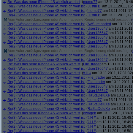
Re: Was das neue iPhone 4S wirklich wert ist
(
momo77
am 13.11.2011, 16:46
Re(2): Was das neue iPhone 4S wirklich wert ist
(
Justin B.
am 13.11.2011, 16:
Re(3): Was das neue iPhone 4S wirklich wert ist
(
momo77
am 13.11.2011, 17
Re(4): Was das neue iPhone 4S wirklich wert ist
(
Justin B.
am 13.11.2011, 17:
Vom Autor zurückgezogen oder Autor hat seine Registrierung nicht bestätigt
(
Re(3): Was das neue iPhone 4S wirklich wert ist
(
AVS_reloaded
am 13.11.201
Re(2): Was das neue iPhone 4S wirklich wert ist
(
User136647
am 13.11.2011,
Re(2): Was das neue iPhone 4S wirklich wert ist
(
User136647
am 13.11.2011,
Re(2): Was das neue iPhone 4S wirklich wert ist
(
User136647
am 13.11.2011,
Re(2): Was das neue iPhone 4S wirklich wert ist
(
User136647
am 13.11.2011,
Re(2): Was das neue iPhone 4S wirklich wert ist
(
User136647
am 13.11.2011,
Vom Autor zurückgezogen oder Autor hat seine Registrierung nicht bestätigt
(
Re(2): Was das neue iPhone 4S wirklich wert ist
(
User136647
am 13.11.2011,
Re(4): Was das neue iPhone 4S wirklich wert ist
(
User136647
am 13.11.2011,
Re: Was das neue iPhone 4S wirklich wert ist
(
File_trader
am 13.11.2011, 17:
Re(2): Was das neue iPhone 4S wirklich wert ist
(
User136647
am 13.11.2011,
Re: Was das neue iPhone 4S wirklich wert ist
(
\\ H //
am 13.11.2011, 17:31:32)
Re(2): Was das neue iPhone 4S wirklich wert ist
(
File_trader
am 13.11.2011, 1
Re(2): Was das neue iPhone 4S wirklich wert ist
(
File_trader
am 13.11.2011, 1
Re(2): Was das neue iPhone 4S wirklich wert ist
(
User136647
am 13.11.2011,
Re(2): Was das neue iPhone 4S wirklich wert ist
(
User136647
am 13.11.2011,
Re(3): Was das neue iPhone 4S wirklich wert ist
(
RaStaDeluXe
am 13.11.2011
Re(4): Was das neue iPhone 4S wirklich wert ist
(
momo77
am 13.11.2011, 18
Re(5): Was das neue iPhone 4S wirklich wert ist
(
RaStaDeluXe
am 13.11.2011
Re(3): Was das neue iPhone 4S wirklich wert ist
(
RaStaDeluXe
am 13.11.2011
Re: Was das neue iPhone 4S wirklich wert ist
(
owageh
am 13.11.2011, 18:40:
Re(3): Was das neue iPhone 4S wirklich wert ist
(
\\ H //
am 13.11.2011, 18:48:
Re(3): Was das neue iPhone 4S wirklich wert ist
(
\\ H //
am 13.11.2011, 18:49:
Re(2): Was das neue iPhone 4S wirklich wert ist
(
\\ H //
am 13.11.2011, 18:49:
Re(2): Was das neue iPhone 4S wirklich wert ist
(
\\ H //
am 13.11.2011, 18:50: