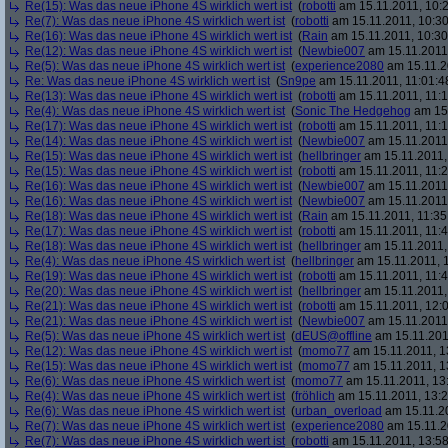
Re(15): Was das neue iPhone 4S wirklich wert ist
(
robotti
am 15.11.2011, 10:2
Re(7): Was das neue iPhone 4S wirklich wert ist
(
robotti
am 15.11.2011, 10:30
Re(16): Was das neue iPhone 4S wirklich wert ist
(
Rain
am 15.11.2011, 10:30
Re(12): Was das neue iPhone 4S wirklich wert ist
(
Newbie007
am 15.11.2011,
Re(5): Was das neue iPhone 4S wirklich wert ist
(
experience2080
am 15.11.2
Re: Was das neue iPhone 4S wirklich wert ist
(
Sn9pe
am 15.11.2011, 11:01:4
Re(13): Was das neue iPhone 4S wirklich wert ist
(
robotti
am 15.11.2011, 11:1
Re(4): Was das neue iPhone 4S wirklich wert ist
(
Sonic The Hedgehog
am 15.
Re(17): Was das neue iPhone 4S wirklich wert ist
(
robotti
am 15.11.2011, 11:1
Re(14): Was das neue iPhone 4S wirklich wert ist
(
Newbie007
am 15.11.2011,
Re(15): Was das neue iPhone 4S wirklich wert ist
(
hellbringer
am 15.11.2011,
Re(15): Was das neue iPhone 4S wirklich wert ist
(
robotti
am 15.11.2011, 11:2
Re(16): Was das neue iPhone 4S wirklich wert ist
(
Newbie007
am 15.11.2011,
Re(16): Was das neue iPhone 4S wirklich wert ist
(
Newbie007
am 15.11.2011,
Re(18): Was das neue iPhone 4S wirklich wert ist
(
Rain
am 15.11.2011, 11:35
Re(17): Was das neue iPhone 4S wirklich wert ist
(
robotti
am 15.11.2011, 11:4
Re(18): Was das neue iPhone 4S wirklich wert ist
(
hellbringer
am 15.11.2011,
Re(4): Was das neue iPhone 4S wirklich wert ist
(
hellbringer
am 15.11.2011, 1
Re(19): Was das neue iPhone 4S wirklich wert ist
(
robotti
am 15.11.2011, 11:4
Re(20): Was das neue iPhone 4S wirklich wert ist
(
hellbringer
am 15.11.2011,
Re(21): Was das neue iPhone 4S wirklich wert ist
(
robotti
am 15.11.2011, 12:0
Re(21): Was das neue iPhone 4S wirklich wert ist
(
Newbie007
am 15.11.2011,
Re(5): Was das neue iPhone 4S wirklich wert ist
(
dEUS@offline
am 15.11.201
Re(12): Was das neue iPhone 4S wirklich wert ist
(
momo77
am 15.11.2011, 1
Re(15): Was das neue iPhone 4S wirklich wert ist
(
momo77
am 15.11.2011, 1
Re(6): Was das neue iPhone 4S wirklich wert ist
(
momo77
am 15.11.2011, 13
Re(4): Was das neue iPhone 4S wirklich wert ist
(
fröhlich
am 15.11.2011, 13:2
Re(6): Was das neue iPhone 4S wirklich wert ist
(
urban_overload
am 15.11.20
Re(7): Was das neue iPhone 4S wirklich wert ist
(
experience2080
am 15.11.2
Re(7): Was das neue iPhone 4S wirklich wert ist
(
robotti
am 15.11.2011, 13:58