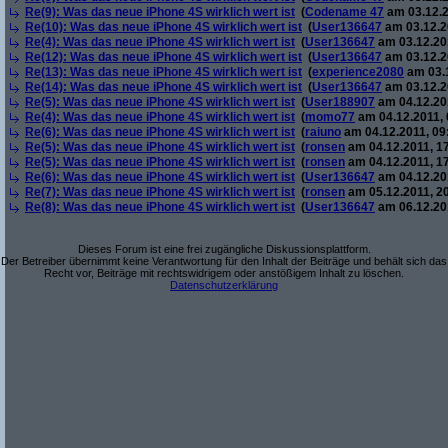
Re(9): Was das neue iPhone 4S wirklich wert ist
(
Codename 47
am 03.12.2
Re(10): Was das neue iPhone 4S wirklich wert ist
(
User136647
am 03.12.2
Re(4): Was das neue iPhone 4S wirklich wert ist
(
User136647
am 03.12.201
Re(12): Was das neue iPhone 4S wirklich wert ist
(
User136647
am 03.12.2
Re(13): Was das neue iPhone 4S wirklich wert ist
(
experience2080
am 03.1
Re(14): Was das neue iPhone 4S wirklich wert ist
(
User136647
am 03.12.2
Re(5): Was das neue iPhone 4S wirklich wert ist
(
User188907
am 04.12.201
Re(4): Was das neue iPhone 4S wirklich wert ist
(
momo77
am 04.12.2011, 
Re(6): Was das neue iPhone 4S wirklich wert ist
(
raiuno
am 04.12.2011, 09
Re(5): Was das neue iPhone 4S wirklich wert ist
(
ronsen
am 04.12.2011, 17
Re(5): Was das neue iPhone 4S wirklich wert ist
(
ronsen
am 04.12.2011, 17
Re(6): Was das neue iPhone 4S wirklich wert ist
(
User136647
am 04.12.201
Re(7): Was das neue iPhone 4S wirklich wert ist
(
ronsen
am 05.12.2011, 20
Re(8): Was das neue iPhone 4S wirklich wert ist
(
User136647
am 06.12.201
Dieses Forum ist eine frei zugängliche Diskussionsplattform.
Der Betreiber übernimmt keine Verantwortung für den Inhalt der Beiträge und behält sich das
Recht vor, Beiträge mit rechtswidrigem oder anstößigem Inhalt zu löschen.
Datenschutzerklärung