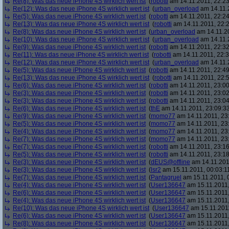
Re(8): Was das neue iPhone 4S wirklich wert ist
(
robotti
am 14.11.2011, 22:23
Re(12): Was das neue iPhone 4S wirklich wert ist
(
urban_overload
am 14.11.2
Re(5): Was das neue iPhone 4S wirklich wert ist
(
robotti
am 14.11.2011, 22:24
Re(13): Was das neue iPhone 4S wirklich wert ist
(
robotti
am 14.11.2011, 22:2
Re(8): Was das neue iPhone 4S wirklich wert ist
(
urban_overload
am 14.11.20
Re(10): Was das neue iPhone 4S wirklich wert ist
(
urban_overload
am 14.11.2
Re(9): Was das neue iPhone 4S wirklich wert ist
(
robotti
am 14.11.2011, 22:32
Re(11): Was das neue iPhone 4S wirklich wert ist
(
robotti
am 14.11.2011, 22:3
Re(12): Was das neue iPhone 4S wirklich wert ist
(
urban_overload
am 14.11.2
Re(5): Was das neue iPhone 4S wirklich wert ist
(
robotti
am 14.11.2011, 22:49
Re(13): Was das neue iPhone 4S wirklich wert ist
(
robotti
am 14.11.2011, 22:5
Re(6): Was das neue iPhone 4S wirklich wert ist
(
robotti
am 14.11.2011, 23:00
Re(3): Was das neue iPhone 4S wirklich wert ist
(
robotti
am 14.11.2011, 23:02
Re(3): Was das neue iPhone 4S wirklich wert ist
(
robotti
am 14.11.2011, 23:04
Re(6): Was das neue iPhone 4S wirklich wert ist
(
thE
am 14.11.2011, 23:09:3
Re(9): Was das neue iPhone 4S wirklich wert ist
(
momo77
am 14.11.2011, 23
Re(5): Was das neue iPhone 4S wirklich wert ist
(
momo77
am 14.11.2011, 23:
Re(4): Was das neue iPhone 4S wirklich wert ist
(
momo77
am 14.11.2011, 23
Re(7): Was das neue iPhone 4S wirklich wert ist
(
momo77
am 14.11.2011, 23
Re(7): Was das neue iPhone 4S wirklich wert ist
(
robotti
am 14.11.2011, 23:16
Re(5): Was das neue iPhone 4S wirklich wert ist
(
robotti
am 14.11.2011, 23:18
Re(3): Was das neue iPhone 4S wirklich wert ist
(
dEUS@offline
am 14.11.201
Re(3): Was das neue iPhone 4S wirklich wert ist
(
lsr2
am 15.11.2011, 00:03:1
Re(7): Was das neue iPhone 4S wirklich wert ist
(
Pantagruel
am 15.11.2011, 
Re(4): Was das neue iPhone 4S wirklich wert ist
(
User136647
am 15.11.2011,
Re(6): Was das neue iPhone 4S wirklich wert ist
(
User136647
am 15.11.2011,
Re(4): Was das neue iPhone 4S wirklich wert ist
(
User136647
am 15.11.2011,
Re(10): Was das neue iPhone 4S wirklich wert ist
(
User136647
am 15.11.2011
Re(6): Was das neue iPhone 4S wirklich wert ist
(
User136647
am 15.11.2011,
Re(8): Was das neue iPhone 4S wirklich wert ist
(
User136647
am 15.11.2011,