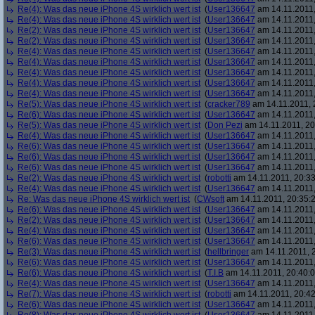
Re(4): Was das neue iPhone 4S wirklich wert ist
(
User136647
am 14.11.2011,
Re(4): Was das neue iPhone 4S wirklich wert ist
(
User136647
am 14.11.2011,
Re(2): Was das neue iPhone 4S wirklich wert ist
(
User136647
am 14.11.2011,
Re(2): Was das neue iPhone 4S wirklich wert ist
(
User136647
am 14.11.2011,
Re(4): Was das neue iPhone 4S wirklich wert ist
(
User136647
am 14.11.2011,
Re(4): Was das neue iPhone 4S wirklich wert ist
(
User136647
am 14.11.2011,
Re(4): Was das neue iPhone 4S wirklich wert ist
(
User136647
am 14.11.2011,
Re(4): Was das neue iPhone 4S wirklich wert ist
(
User136647
am 14.11.2011,
Re(4): Was das neue iPhone 4S wirklich wert ist
(
User136647
am 14.11.2011,
Re(5): Was das neue iPhone 4S wirklich wert ist
(
cracker789
am 14.11.2011, 
Re(6): Was das neue iPhone 4S wirklich wert ist
(
User136647
am 14.11.2011,
Re(5): Was das neue iPhone 4S wirklich wert ist
(
Don Pezi
am 14.11.2011, 20
Re(4): Was das neue iPhone 4S wirklich wert ist
(
User136647
am 14.11.2011,
Re(6): Was das neue iPhone 4S wirklich wert ist
(
User136647
am 14.11.2011,
Re(6): Was das neue iPhone 4S wirklich wert ist
(
User136647
am 14.11.2011,
Re(6): Was das neue iPhone 4S wirklich wert ist
(
User136647
am 14.11.2011,
Re(2): Was das neue iPhone 4S wirklich wert ist
(
robotti
am 14.11.2011, 20:33
Re(4): Was das neue iPhone 4S wirklich wert ist
(
User136647
am 14.11.2011,
Re: Was das neue iPhone 4S wirklich wert ist
(
CWsoft
am 14.11.2011, 20:35:
Re(6): Was das neue iPhone 4S wirklich wert ist
(
User136647
am 14.11.2011,
Re(2): Was das neue iPhone 4S wirklich wert ist
(
User136647
am 14.11.2011,
Re(4): Was das neue iPhone 4S wirklich wert ist
(
User136647
am 14.11.2011,
Re(6): Was das neue iPhone 4S wirklich wert ist
(
User136647
am 14.11.2011,
Re(3): Was das neue iPhone 4S wirklich wert ist
(
hellbringer
am 14.11.2011, 2
Re(6): Was das neue iPhone 4S wirklich wert ist
(
User136647
am 14.11.2011,
Re(6): Was das neue iPhone 4S wirklich wert ist
(
T.I.B
am 14.11.2011, 20:40:0
Re(4): Was das neue iPhone 4S wirklich wert ist
(
User136647
am 14.11.2011,
Re(7): Was das neue iPhone 4S wirklich wert ist
(
robotti
am 14.11.2011, 20:42
Re(6): Was das neue iPhone 4S wirklich wert ist
(
User136647
am 14.11.2011,