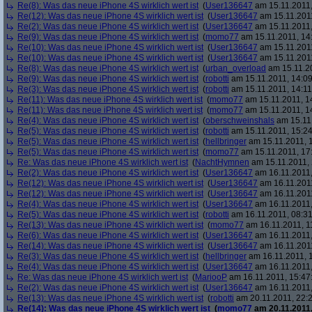
Re(8): Was das neue iPhone 4S wirklich wert ist
(
User136647
am 15.11.2011,
Re(12): Was das neue iPhone 4S wirklich wert ist
(
User136647
am 15.11.2011
Re(2): Was das neue iPhone 4S wirklich wert ist
(
User136647
am 15.11.2011,
Re(9): Was das neue iPhone 4S wirklich wert ist
(
momo77
am 15.11.2011, 14
Re(10): Was das neue iPhone 4S wirklich wert ist
(
User136647
am 15.11.2011
Re(10): Was das neue iPhone 4S wirklich wert ist
(
User136647
am 15.11.2011
Re(8): Was das neue iPhone 4S wirklich wert ist
(
urban_overload
am 15.11.20
Re(9): Was das neue iPhone 4S wirklich wert ist
(
robotti
am 15.11.2011, 14:09
Re(3): Was das neue iPhone 4S wirklich wert ist
(
robotti
am 15.11.2011, 14:11
Re(11): Was das neue iPhone 4S wirklich wert ist
(
momo77
am 15.11.2011, 1
Re(11): Was das neue iPhone 4S wirklich wert ist
(
momo77
am 15.11.2011, 1
Re(4): Was das neue iPhone 4S wirklich wert ist
(
oberschweinshals
am 15.11.
Re(5): Was das neue iPhone 4S wirklich wert ist
(
robotti
am 15.11.2011, 15:24
Re(5): Was das neue iPhone 4S wirklich wert ist
(
hellbringer
am 15.11.2011, 1
Re(5): Was das neue iPhone 4S wirklich wert ist
(
momo77
am 15.11.2011, 17
Re: Was das neue iPhone 4S wirklich wert ist
(
NachtHymnen
am 15.11.2011, 
Re(2): Was das neue iPhone 4S wirklich wert ist
(
User136647
am 16.11.2011,
Re(12): Was das neue iPhone 4S wirklich wert ist
(
User136647
am 16.11.2011
Re(12): Was das neue iPhone 4S wirklich wert ist
(
User136647
am 16.11.2011
Re(4): Was das neue iPhone 4S wirklich wert ist
(
User136647
am 16.11.2011,
Re(5): Was das neue iPhone 4S wirklich wert ist
(
robotti
am 16.11.2011, 08:31
Re(13): Was das neue iPhone 4S wirklich wert ist
(
momo77
am 16.11.2011, 1
Re(6): Was das neue iPhone 4S wirklich wert ist
(
User136647
am 16.11.2011,
Re(14): Was das neue iPhone 4S wirklich wert ist
(
User136647
am 16.11.2011
Re(3): Was das neue iPhone 4S wirklich wert ist
(
hellbringer
am 16.11.2011, 1
Re(4): Was das neue iPhone 4S wirklich wert ist
(
User136647
am 16.11.2011,
Re: Was das neue iPhone 4S wirklich wert ist
(
MariooP
am 16.11.2011, 15:47
Re(2): Was das neue iPhone 4S wirklich wert ist
(
User136647
am 16.11.2011,
Re(13): Was das neue iPhone 4S wirklich wert ist
(
robotti
am 20.11.2011, 22:2
Re(14): Was das neue iPhone 4S wirklich wert ist
(
momo77
am 20.11.2011,