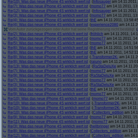
Re(10): Was das neue iPhone 4S wirklich wert ist
(
Infosauger
am 14.11.2011,
Re(7): Was das neue iPhone 4S wirklich wert ist
(
momo77
am 14.11.2011, 13
Re(12): Was das neue iPhone 4S wirklich wert ist
(
Infosauger
am 14.11.2011,
Re(3): Was das neue iPhone 4S wirklich wert ist
(
momo77
am 14.11.2011, 13
Re(4): Was das neue iPhone 4S wirklich wert ist
(
thE
am 14.11.2011, 13:58:4
Re(4): Was das neue iPhone 4S wirklich wert ist
(
experience2080
am 14.11.2
Vom Autor zurückgezogen oder Autor hat seine Registrierung nicht bestätigt
(
Re(2): Was das neue iPhone 4S wirklich wert ist
(
fröhlich
am 14.11.2011, 14:1
Re(5): Was das neue iPhone 4S wirklich wert ist
(
momo77
am 14.11.2011, 14
Re(5): Was das neue iPhone 4S wirklich wert ist
(
momo77
am 14.11.2011, 14
Re(6): Was das neue iPhone 4S wirklich wert ist
(
thE
am 14.11.2011, 14:51:5
Re(6): Was das neue iPhone 4S wirklich wert ist
(
thE
am 14.11.2011, 14:52:11
Re(8): Was das neue iPhone 4S wirklich wert ist
(
-Transformer2K-
am 14.11.2
Re(8): Was das neue iPhone 4S wirklich wert ist
(
raiuno
am 14.11.2011, 15:01
Re(13): Was das neue iPhone 4S wirklich wert ist
(
RaStaDeluXe
am 14.11.201
Re(7): Was das neue iPhone 4S wirklich wert ist
(
momo77
am 14.11.2011, 15
Re(9): Was das neue iPhone 4S wirklich wert ist
(
RaStaDeluXe
am 14.11.2011
Re(7): Was das neue iPhone 4S wirklich wert ist
(
momo77
am 14.11.2011, 15
Re(3): Was das neue iPhone 4S wirklich wert ist
(
RaStaDeluXe
am 14.11.2011
Re(8): Was das neue iPhone 4S wirklich wert ist
(
thE
am 14.11.2011, 15:20:5
Re(9): Was das neue iPhone 4S wirklich wert ist
(
momo77
am 14.11.2011, 15
Re(10): Was das neue iPhone 4S wirklich wert ist
(
momo77
am 14.11.2011, 1
Re(10): Was das neue iPhone 4S wirklich wert ist
(
-Transformer2K-
am 14.11.
Re(10): Was das neue iPhone 4S wirklich wert ist
(
-Transformer2K-
am 14.11.
Re(10): Was das neue iPhone 4S wirklich wert ist
(
Collectors_edition
am 14.11
Re(9): Was das neue iPhone 4S wirklich wert ist
(
momo77
am 14.11.2011, 15
Re(11): Was das neue iPhone 4S wirklich wert ist
(
momo77
am 14.11.2011, 1
Re(3): Was das neue iPhone 4S wirklich wert ist
(
hellbringer
am 14.11.2011, 1
Re(8): Was das neue iPhone 4S wirklich wert ist
(
Collectors_edition
am 14.11.
Re(12): Was das neue iPhone 4S wirklich wert ist
(
Collectors_edition
am 14.11