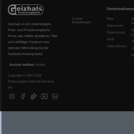
Unternehme
Cookie-
Blog
I
Einstellungen
f
Geizhals ist ein unabhängiges
Impressum
Preis- und Produktvergleichs-
W
Datenschutz
s
Portal, das mittels detaillierter Filter
AGB
T
und vielfältiger Features eine
Unternehmen
optimale Hilfestellung bei der
J
Kaufentscheidung bietet.
P
Ansicht wählen:
Mobile
Copyright © 1997-2026
Preisvergleich Internet Services
AG