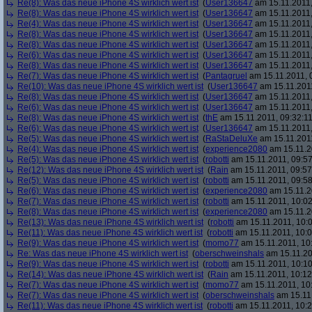
Re(8): Was das neue iPhone 4S wirklich wert ist
(
User136647
am 15.11.2011,
Re(8): Was das neue iPhone 4S wirklich wert ist
(
User136647
am 15.11.2011,
Re(4): Was das neue iPhone 4S wirklich wert ist
(
User136647
am 15.11.2011,
Re(8): Was das neue iPhone 4S wirklich wert ist
(
User136647
am 15.11.2011,
Re(8): Was das neue iPhone 4S wirklich wert ist
(
User136647
am 15.11.2011,
Re(6): Was das neue iPhone 4S wirklich wert ist
(
User136647
am 15.11.2011,
Re(8): Was das neue iPhone 4S wirklich wert ist
(
User136647
am 15.11.2011,
Re(7): Was das neue iPhone 4S wirklich wert ist
(
Pantagruel
am 15.11.2011, 
Re(10): Was das neue iPhone 4S wirklich wert ist
(
User136647
am 15.11.2011
Re(8): Was das neue iPhone 4S wirklich wert ist
(
User136647
am 15.11.2011,
Re(6): Was das neue iPhone 4S wirklich wert ist
(
User136647
am 15.11.2011,
Re(8): Was das neue iPhone 4S wirklich wert ist
(
thE
am 15.11.2011, 09:32:11
Re(6): Was das neue iPhone 4S wirklich wert ist
(
User136647
am 15.11.2011,
Re(5): Was das neue iPhone 4S wirklich wert ist
(
RaStaDeluXe
am 15.11.2011
Re(4): Was das neue iPhone 4S wirklich wert ist
(
experience2080
am 15.11.2
Re(5): Was das neue iPhone 4S wirklich wert ist
(
robotti
am 15.11.2011, 09:57
Re(12): Was das neue iPhone 4S wirklich wert ist
(
Rain
am 15.11.2011, 09:57
Re(5): Was das neue iPhone 4S wirklich wert ist
(
robotti
am 15.11.2011, 09:58
Re(6): Was das neue iPhone 4S wirklich wert ist
(
experience2080
am 15.11.2
Re(7): Was das neue iPhone 4S wirklich wert ist
(
robotti
am 15.11.2011, 10:02
Re(8): Was das neue iPhone 4S wirklich wert ist
(
experience2080
am 15.11.2
Re(13): Was das neue iPhone 4S wirklich wert ist
(
robotti
am 15.11.2011, 10:0
Re(11): Was das neue iPhone 4S wirklich wert ist
(
robotti
am 15.11.2011, 10:0
Re(9): Was das neue iPhone 4S wirklich wert ist
(
momo77
am 15.11.2011, 10
Re: Was das neue iPhone 4S wirklich wert ist
(
oberschweinshals
am 15.11.20
Re(9): Was das neue iPhone 4S wirklich wert ist
(
robotti
am 15.11.2011, 10:10
Re(14): Was das neue iPhone 4S wirklich wert ist
(
Rain
am 15.11.2011, 10:12
Re(7): Was das neue iPhone 4S wirklich wert ist
(
momo77
am 15.11.2011, 10
Re(7): Was das neue iPhone 4S wirklich wert ist
(
oberschweinshals
am 15.11.
Re(11): Was das neue iPhone 4S wirklich wert ist
(
robotti
am 15.11.2011, 10:2