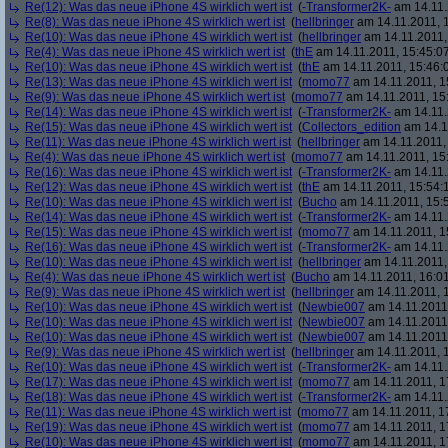
Re(12): Was das neue iPhone 4S wirklich wert ist
(
-Transformer2K-
am 14.11.
Re(8): Was das neue iPhone 4S wirklich wert ist
(
hellbringer
am 14.11.2011, 1
Re(10): Was das neue iPhone 4S wirklich wert ist
(
hellbringer
am 14.11.2011,
Re(4): Was das neue iPhone 4S wirklich wert ist
(
thE
am 14.11.2011, 15:45:0
Re(10): Was das neue iPhone 4S wirklich wert ist
(
thE
am 14.11.2011, 15:46:
Re(13): Was das neue iPhone 4S wirklich wert ist
(
momo77
am 14.11.2011, 1
Re(9): Was das neue iPhone 4S wirklich wert ist
(
momo77
am 14.11.2011, 15
Re(14): Was das neue iPhone 4S wirklich wert ist
(
-Transformer2K-
am 14.11.
Re(15): Was das neue iPhone 4S wirklich wert ist
(
Collectors_edition
am 14.11
Re(11): Was das neue iPhone 4S wirklich wert ist
(
hellbringer
am 14.11.2011,
Re(4): Was das neue iPhone 4S wirklich wert ist
(
momo77
am 14.11.2011, 15
Re(16): Was das neue iPhone 4S wirklich wert ist
(
-Transformer2K-
am 14.11.
Re(12): Was das neue iPhone 4S wirklich wert ist
(
thE
am 14.11.2011, 15:54:
Re(10): Was das neue iPhone 4S wirklich wert ist
(
Bucho
am 14.11.2011, 15:
Re(14): Was das neue iPhone 4S wirklich wert ist
(
-Transformer2K-
am 14.11.
Re(15): Was das neue iPhone 4S wirklich wert ist
(
momo77
am 14.11.2011, 1
Re(16): Was das neue iPhone 4S wirklich wert ist
(
-Transformer2K-
am 14.11.
Re(10): Was das neue iPhone 4S wirklich wert ist
(
hellbringer
am 14.11.2011,
Re(4): Was das neue iPhone 4S wirklich wert ist
(
Bucho
am 14.11.2011, 16:01
Re(9): Was das neue iPhone 4S wirklich wert ist
(
hellbringer
am 14.11.2011, 1
Re(10): Was das neue iPhone 4S wirklich wert ist
(
Newbie007
am 14.11.2011,
Re(10): Was das neue iPhone 4S wirklich wert ist
(
Newbie007
am 14.11.2011,
Re(10): Was das neue iPhone 4S wirklich wert ist
(
Newbie007
am 14.11.2011,
Re(9): Was das neue iPhone 4S wirklich wert ist
(
hellbringer
am 14.11.2011, 1
Re(10): Was das neue iPhone 4S wirklich wert ist
(
-Transformer2K-
am 14.11.
Re(17): Was das neue iPhone 4S wirklich wert ist
(
momo77
am 14.11.2011, 1
Re(18): Was das neue iPhone 4S wirklich wert ist
(
-Transformer2K-
am 14.11.
Re(11): Was das neue iPhone 4S wirklich wert ist
(
momo77
am 14.11.2011, 1
Re(19): Was das neue iPhone 4S wirklich wert ist
(
momo77
am 14.11.2011, 1
Re(10): Was das neue iPhone 4S wirklich wert ist
(
momo77
am 14.11.2011, 1