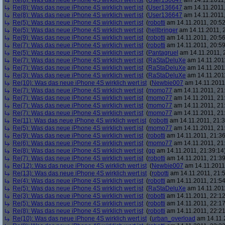
Re(8): Was das neue iPhone 4S wirklich wert ist
(
User136647
am 14.11.2011,
Re(8): Was das neue iPhone 4S wirklich wert ist
(
User136647
am 14.11.2011,
Re(8): Was das neue iPhone 4S wirklich wert ist
(
User136647
am 14.11.2011,
Re(5): Was das neue iPhone 4S wirklich wert ist
(
robotti
am 14.11.2011, 20:52
Re(5): Was das neue iPhone 4S wirklich wert ist
(
hellbringer
am 14.11.2011, 2
Re(9): Was das neue iPhone 4S wirklich wert ist
(
robotti
am 14.11.2011, 20:56
Re(7): Was das neue iPhone 4S wirklich wert ist
(
robotti
am 14.11.2011, 20:59
Re(5): Was das neue iPhone 4S wirklich wert ist
(
Pantagruel
am 14.11.2011, 
Re(7): Was das neue iPhone 4S wirklich wert ist
(
RaStaDeluXe
am 14.11.2011
Re(7): Was das neue iPhone 4S wirklich wert ist
(
RaStaDeluXe
am 14.11.2011
Re(3): Was das neue iPhone 4S wirklich wert ist
(
RaStaDeluXe
am 14.11.2011
Re(10): Was das neue iPhone 4S wirklich wert ist
(
Newbie007
am 14.11.2011,
Re(7): Was das neue iPhone 4S wirklich wert ist
(
momo77
am 14.11.2011, 21
Re(7): Was das neue iPhone 4S wirklich wert ist
(
momo77
am 14.11.2011, 21
Re(7): Was das neue iPhone 4S wirklich wert ist
(
momo77
am 14.11.2011, 21
Re(7): Was das neue iPhone 4S wirklich wert ist
(
momo77
am 14.11.2011, 21
Re(11): Was das neue iPhone 4S wirklich wert ist
(
robotti
am 14.11.2011, 21:3
Re(5): Was das neue iPhone 4S wirklich wert ist
(
momo77
am 14.11.2011, 21
Re(9): Was das neue iPhone 4S wirklich wert ist
(
robotti
am 14.11.2011, 21:36
Re(6): Was das neue iPhone 4S wirklich wert ist
(
momo77
am 14.11.2011, 21
Re(8): Was das neue iPhone 4S wirklich wert ist
(
gp
am 14.11.2011, 21:39:14
Re(7): Was das neue iPhone 4S wirklich wert ist
(
robotti
am 14.11.2011, 21:39
Re(12): Was das neue iPhone 4S wirklich wert ist
(
Newbie007
am 14.11.2011,
Re(13): Was das neue iPhone 4S wirklich wert ist
(
robotti
am 14.11.2011, 21:5
Re(4): Was das neue iPhone 4S wirklich wert ist
(
robotti
am 14.11.2011, 21:54
Re(5): Was das neue iPhone 4S wirklich wert ist
(
RaStaDeluXe
am 14.11.2011
Re(3): Was das neue iPhone 4S wirklich wert ist
(
robotti
am 14.11.2011, 22:12
Re(5): Was das neue iPhone 4S wirklich wert ist
(
robotti
am 14.11.2011, 22:17
Re(8): Was das neue iPhone 4S wirklich wert ist
(
robotti
am 14.11.2011, 22:21
Re(10): Was das neue iPhone 4S wirklich wert ist
(
urban_overload
am 14.11.2