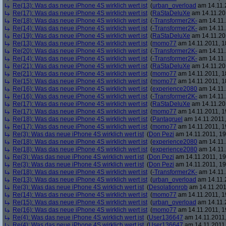
Re(13): Was das neue iPhone 4S wirklich wert ist
(
urban_overload
am 14.11.2
Re(17): Was das neue iPhone 4S wirklich wert ist
(
RaStaDeluXe
am 14.11.201
Re(18): Was das neue iPhone 4S wirklich wert ist
(
-Transformer2K-
am 14.11.
Re(14): Was das neue iPhone 4S wirklich wert ist
(
-Transformer2K-
am 14.11.
Re(19): Was das neue iPhone 4S wirklich wert ist
(
RaStaDeluXe
am 14.11.201
Re(13): Was das neue iPhone 4S wirklich wert ist
(
momo77
am 14.11.2011, 1
Re(20): Was das neue iPhone 4S wirklich wert ist
(
-Transformer2K-
am 14.11.
Re(14): Was das neue iPhone 4S wirklich wert ist
(
-Transformer2K-
am 14.11.
Re(21): Was das neue iPhone 4S wirklich wert ist
(
RaStaDeluXe
am 14.11.201
Re(21): Was das neue iPhone 4S wirklich wert ist
(
momo77
am 14.11.2011, 1
Re(15): Was das neue iPhone 4S wirklich wert ist
(
momo77
am 14.11.2011, 1
Re(16): Was das neue iPhone 4S wirklich wert ist
(
experience2080
am 14.11.
Re(16): Was das neue iPhone 4S wirklich wert ist
(
-Transformer2K-
am 14.11.
Re(17): Was das neue iPhone 4S wirklich wert ist
(
RaStaDeluXe
am 14.11.201
Re(17): Was das neue iPhone 4S wirklich wert ist
(
momo77
am 14.11.2011, 1
Re(18): Was das neue iPhone 4S wirklich wert ist
(
Pantagruel
am 14.11.2011,
Re(17): Was das neue iPhone 4S wirklich wert ist
(
momo77
am 14.11.2011, 1
Re(3): Was das neue iPhone 4S wirklich wert ist
(
Don Pezi
am 14.11.2011, 19
Re(18): Was das neue iPhone 4S wirklich wert ist
(
experience2080
am 14.11.
Re(18): Was das neue iPhone 4S wirklich wert ist
(
experience2080
am 14.11.
Re(3): Was das neue iPhone 4S wirklich wert ist
(
Don Pezi
am 14.11.2011, 19
Re(3): Was das neue iPhone 4S wirklich wert ist
(
Don Pezi
am 14.11.2011, 19
Re(18): Was das neue iPhone 4S wirklich wert ist
(
-Transformer2K-
am 14.11.
Re(13): Was das neue iPhone 4S wirklich wert ist
(
urban_overload
am 14.11.2
Re(3): Was das neue iPhone 4S wirklich wert ist
(
Desolationrob
am 14.11.201
Re(14): Was das neue iPhone 4S wirklich wert ist
(
momo77
am 14.11.2011, 1
Re(15): Was das neue iPhone 4S wirklich wert ist
(
urban_overload
am 14.11.2
Re(16): Was das neue iPhone 4S wirklich wert ist
(
momo77
am 14.11.2011, 1
Re(4): Was das neue iPhone 4S wirklich wert ist
(
User136647
am 14.11.2011,
Re(4): Was das neue iPhone 4S wirklich wert ist
(
User136647
am 14.11.2011,