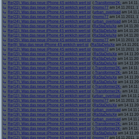
Re(20): Was das neue iPhone 4S wirklich wert ist
(
-Transformer2K-
am 14.11.
Re(21): Was das neue iPhone 4S wirklich wert ist
(
momo77
am 14.11.2011, 1
Re(22): Was das neue iPhone 4S wirklich wert ist
(
urban_overload
am 14.11.2
Re(23): Was das neue iPhone 4S wirklich wert ist
(
momo77
am 14.11.2011, 1
Re(24): Was das neue iPhone 4S wirklich wert ist
(
urban_overload
am 14.11.2
Re(11): Was das neue iPhone 4S wirklich wert ist
(
RaStaDeluXe
am 14.11.201
Re(11): Was das neue iPhone 4S wirklich wert ist
(
RaStaDeluXe
am 14.11.201
Re(11): Was das neue iPhone 4S wirklich wert ist
(
RaStaDeluXe
am 14.11.201
Re(25): Was das neue iPhone 4S wirklich wert ist
(
momo77
am 14.11.2011, 1
Re(9): Was das neue iPhone 4S wirklich wert ist
(
RaStaDeluXe
am 14.11.2011
Re(12): Was das neue iPhone 4S wirklich wert ist
(
momo77
am 14.11.2011, 1
Re(15): Was das neue iPhone 4S wirklich wert ist
(
RaStaDeluXe
am 14.11.201
Re(11): Was das neue iPhone 4S wirklich wert ist
(
RaStaDeluXe
am 14.11.201
Re(13): Was das neue iPhone 4S wirklich wert ist
(
RaStaDeluXe
am 14.11.201
Re(12): Was das neue iPhone 4S wirklich wert ist
(
-Transformer2K-
am 14.11.
Re(16): Was das neue iPhone 4S wirklich wert ist
(
-Transformer2K-
am 14.11.
Re(13): Was das neue iPhone 4S wirklich wert ist
(
RaStaDeluXe
am 14.11.201
Re(17): Was das neue iPhone 4S wirklich wert ist
(
RaStaDeluXe
am 14.11.201
Re(14): Was das neue iPhone 4S wirklich wert ist
(
-Transformer2K-
am 14.11.
Re(18): Was das neue iPhone 4S wirklich wert ist
(
-Transformer2K-
am 14.11.
Re(11): Was das neue iPhone 4S wirklich wert ist
(
urban_overload
am 14.11.2
Re(15): Was das neue iPhone 4S wirklich wert ist
(
momo77
am 14.11.2011, 1
Re(15): Was das neue iPhone 4S wirklich wert ist
(
RaStaDeluXe
am 14.11.201
Re(12): Was das neue iPhone 4S wirklich wert ist
(
urban_overload
am 14.11.2
Re(19): Was das neue iPhone 4S wirklich wert ist
(
RaStaDeluXe
am 14.11.201
Re(16): Was das neue iPhone 4S wirklich wert ist
(
urban_overload
am 14.11.2
Re(16): Was das neue iPhone 4S wirklich wert ist
(
-Transformer2K-
am 14.11.
Re(12): Was das neue iPhone 4S wirklich wert ist
(
-Transformer2K-
am 14.11.
Re(17): Was das neue iPhone 4S wirklich wert ist
(
RaStaDeluXe
am 14.11.201
Re(12): Was das neue iPhone 4S wirklich wert ist
(
momo77
am 14.11.2011, 1