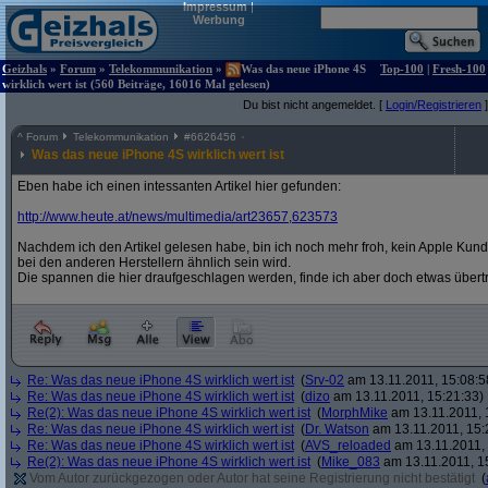
Impressum
|
Werbung
Geizhals
»
Forum
»
Telekommunikation
»
Was das neue iPhone 4S
Top-100
|
Fresh-100
wirklich wert ist (560 Beiträge, 16016 Mal gelesen)
Du bist nicht angemeldet. [
Login/Registrieren
]
^
Forum
Telekommunikation
#
6626456
Was das neue iPhone 4S wirklich wert ist
Eben habe ich einen intessanten Artikel hier gefunden:
http:/
/
www.heute.at/
news/
multimedia/
art23657,623573
Nachdem ich den Artikel gelesen habe, bin ich noch mehr froh, kein Apple Kund
bei den anderen Herstellern ähnlich sein wird.
Die spannen die hier draufgeschlagen werden, finde ich aber doch etwas übert
Re: Was das neue iPhone 4S wirklich wert ist
(
Srv-02
am 13.11.2011, 15:08:5
Re: Was das neue iPhone 4S wirklich wert ist
(
dizo
am 13.11.2011, 15:21:33)
Re(2): Was das neue iPhone 4S wirklich wert ist
(
MorphMike
am 13.11.2011, 
Re: Was das neue iPhone 4S wirklich wert ist
(
Dr. Watson
am 13.11.2011, 15:
Re: Was das neue iPhone 4S wirklich wert ist
(
AVS_reloaded
am 13.11.2011, 
Re(2): Was das neue iPhone 4S wirklich wert ist
(
Mike_083
am 13.11.2011, 1
Vom Autor zurückgezogen oder Autor hat seine Registrierung nicht bestätigt
(