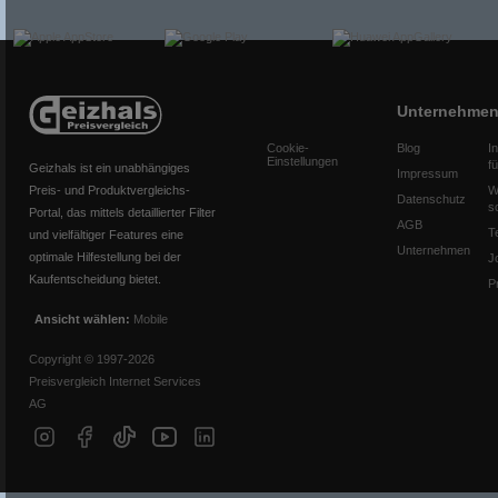
Unternehme
Cookie-
Blog
I
Einstellungen
f
Geizhals ist ein unabhängiges
Impressum
Preis- und Produktvergleichs-
W
Datenschutz
s
Portal, das mittels detaillierter Filter
AGB
T
und vielfältiger Features eine
Unternehmen
optimale Hilfestellung bei der
J
Kaufentscheidung bietet.
P
Ansicht wählen:
Mobile
Copyright © 1997-2026
Preisvergleich Internet Services
AG