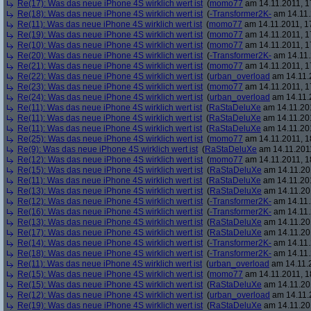
Re(17): Was das neue iPhone 4S wirklich wert ist
(
momo77
am 14.11.2011, 1
Re(18): Was das neue iPhone 4S wirklich wert ist
(
-Transformer2K-
am 14.11.
Re(11): Was das neue iPhone 4S wirklich wert ist
(
momo77
am 14.11.2011, 1
Re(19): Was das neue iPhone 4S wirklich wert ist
(
momo77
am 14.11.2011, 1
Re(10): Was das neue iPhone 4S wirklich wert ist
(
momo77
am 14.11.2011, 1
Re(20): Was das neue iPhone 4S wirklich wert ist
(
-Transformer2K-
am 14.11.
Re(21): Was das neue iPhone 4S wirklich wert ist
(
momo77
am 14.11.2011, 1
Re(22): Was das neue iPhone 4S wirklich wert ist
(
urban_overload
am 14.11.2
Re(23): Was das neue iPhone 4S wirklich wert ist
(
momo77
am 14.11.2011, 1
Re(24): Was das neue iPhone 4S wirklich wert ist
(
urban_overload
am 14.11.2
Re(11): Was das neue iPhone 4S wirklich wert ist
(
RaStaDeluXe
am 14.11.201
Re(11): Was das neue iPhone 4S wirklich wert ist
(
RaStaDeluXe
am 14.11.201
Re(11): Was das neue iPhone 4S wirklich wert ist
(
RaStaDeluXe
am 14.11.201
Re(25): Was das neue iPhone 4S wirklich wert ist
(
momo77
am 14.11.2011, 1
Re(9): Was das neue iPhone 4S wirklich wert ist
(
RaStaDeluXe
am 14.11.2011
Re(12): Was das neue iPhone 4S wirklich wert ist
(
momo77
am 14.11.2011, 1
Re(15): Was das neue iPhone 4S wirklich wert ist
(
RaStaDeluXe
am 14.11.201
Re(11): Was das neue iPhone 4S wirklich wert ist
(
RaStaDeluXe
am 14.11.201
Re(13): Was das neue iPhone 4S wirklich wert ist
(
RaStaDeluXe
am 14.11.201
Re(12): Was das neue iPhone 4S wirklich wert ist
(
-Transformer2K-
am 14.11.
Re(16): Was das neue iPhone 4S wirklich wert ist
(
-Transformer2K-
am 14.11.
Re(13): Was das neue iPhone 4S wirklich wert ist
(
RaStaDeluXe
am 14.11.201
Re(17): Was das neue iPhone 4S wirklich wert ist
(
RaStaDeluXe
am 14.11.201
Re(14): Was das neue iPhone 4S wirklich wert ist
(
-Transformer2K-
am 14.11.
Re(18): Was das neue iPhone 4S wirklich wert ist
(
-Transformer2K-
am 14.11.
Re(11): Was das neue iPhone 4S wirklich wert ist
(
urban_overload
am 14.11.2
Re(15): Was das neue iPhone 4S wirklich wert ist
(
momo77
am 14.11.2011, 1
Re(15): Was das neue iPhone 4S wirklich wert ist
(
RaStaDeluXe
am 14.11.201
Re(12): Was das neue iPhone 4S wirklich wert ist
(
urban_overload
am 14.11.2
Re(19): Was das neue iPhone 4S wirklich wert ist
(
RaStaDeluXe
am 14.11.201