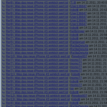
Re(6): Was das neue iPhone 4S wirklich wert ist
(
T.I.B
am 14.11.2011, 20:40:0
Re(4): Was das neue iPhone 4S wirklich wert ist
(
User136647
am 14.11.2011,
Re(7): Was das neue iPhone 4S wirklich wert ist
(
robotti
am 14.11.2011, 20:42
Re(6): Was das neue iPhone 4S wirklich wert ist
(
User136647
am 14.11.2011,
Re(8): Was das neue iPhone 4S wirklich wert ist
(
User136647
am 14.11.2011,
Re(8): Was das neue iPhone 4S wirklich wert ist
(
User136647
am 14.11.2011,
Re(8): Was das neue iPhone 4S wirklich wert ist
(
User136647
am 14.11.2011,
Re(5): Was das neue iPhone 4S wirklich wert ist
(
robotti
am 14.11.2011, 20:52
Re(5): Was das neue iPhone 4S wirklich wert ist
(
hellbringer
am 14.11.2011, 2
Re(9): Was das neue iPhone 4S wirklich wert ist
(
robotti
am 14.11.2011, 20:56
Re(7): Was das neue iPhone 4S wirklich wert ist
(
robotti
am 14.11.2011, 20:59
Re(5): Was das neue iPhone 4S wirklich wert ist
(
Pantagruel
am 14.11.2011, 
Re(7): Was das neue iPhone 4S wirklich wert ist
(
RaStaDeluXe
am 14.11.2011
Re(7): Was das neue iPhone 4S wirklich wert ist
(
RaStaDeluXe
am 14.11.2011
Re(3): Was das neue iPhone 4S wirklich wert ist
(
RaStaDeluXe
am 14.11.2011
Re(10): Was das neue iPhone 4S wirklich wert ist
(
Newbie007
am 14.11.2011,
Re(7): Was das neue iPhone 4S wirklich wert ist
(
momo77
am 14.11.2011, 21
Re(7): Was das neue iPhone 4S wirklich wert ist
(
momo77
am 14.11.2011, 21
Re(7): Was das neue iPhone 4S wirklich wert ist
(
momo77
am 14.11.2011, 21
Re(7): Was das neue iPhone 4S wirklich wert ist
(
momo77
am 14.11.2011, 21
Re(11): Was das neue iPhone 4S wirklich wert ist
(
robotti
am 14.11.2011, 21:3
Re(5): Was das neue iPhone 4S wirklich wert ist
(
momo77
am 14.11.2011, 21
Re(9): Was das neue iPhone 4S wirklich wert ist
(
robotti
am 14.11.2011, 21:36
Re(6): Was das neue iPhone 4S wirklich wert ist
(
momo77
am 14.11.2011, 21
Re(8): Was das neue iPhone 4S wirklich wert ist
(
gp
am 14.11.2011, 21:39:14
Re(7): Was das neue iPhone 4S wirklich wert ist
(
robotti
am 14.11.2011, 21:39
Re(12): Was das neue iPhone 4S wirklich wert ist
(
Newbie007
am 14.11.2011,
Re(13): Was das neue iPhone 4S wirklich wert ist
(
robotti
am 14.11.2011, 21:5
Re(4): Was das neue iPhone 4S wirklich wert ist
(
robotti
am 14.11.2011, 21:54
Re(5): Was das neue iPhone 4S wirklich wert ist
(
RaStaDeluXe
am 14.11.2011