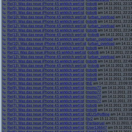
Re(3): Was das neue iPhone 4S wirklich wert ist
(
robotti
am 14.11.2011, 22:12
Re(5): Was das neue iPhone 4S wirklich wert ist
(
robotti
am 14.11.2011, 22:17
Re(8): Was das neue iPhone 4S wirklich wert ist
(
robotti
am 14.11.2011, 22:21
Re(10): Was das neue iPhone 4S wirklich wert ist
(
urban_overload
am 14.11.2
Re(8): Was das neue iPhone 4S wirklich wert ist
(
robotti
am 14.11.2011, 22:23
Re(12): Was das neue iPhone 4S wirklich wert ist
(
urban_overload
am 14.11.2
Re(5): Was das neue iPhone 4S wirklich wert ist
(
robotti
am 14.11.2011, 22:24
Re(13): Was das neue iPhone 4S wirklich wert ist
(
robotti
am 14.11.2011, 22:2
Re(8): Was das neue iPhone 4S wirklich wert ist
(
urban_overload
am 14.11.20
Re(10): Was das neue iPhone 4S wirklich wert ist
(
urban_overload
am 14.11.2
Re(9): Was das neue iPhone 4S wirklich wert ist
(
robotti
am 14.11.2011, 22:32
Re(11): Was das neue iPhone 4S wirklich wert ist
(
robotti
am 14.11.2011, 22:3
Re(12): Was das neue iPhone 4S wirklich wert ist
(
urban_overload
am 14.11.2
Re(5): Was das neue iPhone 4S wirklich wert ist
(
robotti
am 14.11.2011, 22:49
Re(13): Was das neue iPhone 4S wirklich wert ist
(
robotti
am 14.11.2011, 22:5
Re(6): Was das neue iPhone 4S wirklich wert ist
(
robotti
am 14.11.2011, 23:00
Re(3): Was das neue iPhone 4S wirklich wert ist
(
robotti
am 14.11.2011, 23:02
Re(3): Was das neue iPhone 4S wirklich wert ist
(
robotti
am 14.11.2011, 23:04
Re(6): Was das neue iPhone 4S wirklich wert ist
(
thE
am 14.11.2011, 23:09:3
Re(9): Was das neue iPhone 4S wirklich wert ist
(
momo77
am 14.11.2011, 23
Re(5): Was das neue iPhone 4S wirklich wert ist
(
momo77
am 14.11.2011, 23:
Re(4): Was das neue iPhone 4S wirklich wert ist
(
momo77
am 14.11.2011, 23
Re(7): Was das neue iPhone 4S wirklich wert ist
(
momo77
am 14.11.2011, 23
Re(7): Was das neue iPhone 4S wirklich wert ist
(
robotti
am 14.11.2011, 23:16
Re(5): Was das neue iPhone 4S wirklich wert ist
(
robotti
am 14.11.2011, 23:18
Re(3): Was das neue iPhone 4S wirklich wert ist
(
dEUS@offline
am 14.11.201
Re(3): Was das neue iPhone 4S wirklich wert ist
(
lsr2
am 15.11.2011, 00:03:1
Re(7): Was das neue iPhone 4S wirklich wert ist
(
Pantagruel
am 15.11.2011, 
Re(4): Was das neue iPhone 4S wirklich wert ist
(
User136647
am 15.11.2011,