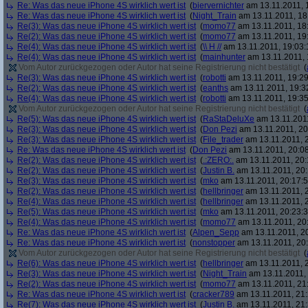
Re: Was das neue iPhone 4S wirklich wert ist
(
biervernichter
am 13.11.2011, 
Re: Was das neue iPhone 4S wirklich wert ist
(
Night_Train
am 13.11.2011, 18
Re(3): Was das neue iPhone 4S wirklich wert ist
(
momo77
am 13.11.2011, 18
Re(2): Was das neue iPhone 4S wirklich wert ist
(
momo77
am 13.11.2011, 19
Re(4): Was das neue iPhone 4S wirklich wert ist
(
\\ H //
am 13.11.2011, 19:03:
Re(4): Was das neue iPhone 4S wirklich wert ist
(
mainhunter
am 13.11.2011, 
Vom Autor zurückgezogen oder Autor hat seine Registrierung nicht bestätigt
(
Re(3): Was das neue iPhone 4S wirklich wert ist
(
robotti
am 13.11.2011, 19:29
Re(2): Was das neue iPhone 4S wirklich wert ist
(
eanths
am 13.11.2011, 19:3
Re(4): Was das neue iPhone 4S wirklich wert ist
(
robotti
am 13.11.2011, 19:35
Vom Autor zurückgezogen oder Autor hat seine Registrierung nicht bestätigt
(
Re(5): Was das neue iPhone 4S wirklich wert ist
(
RaStaDeluXe
am 13.11.2011
Re(3): Was das neue iPhone 4S wirklich wert ist
(
Don Pezi
am 13.11.2011, 20
Re(3): Was das neue iPhone 4S wirklich wert ist
(
File_trader
am 13.11.2011, 2
Re: Was das neue iPhone 4S wirklich wert ist
(
Don Pezi
am 13.11.2011, 20:08
Re(2): Was das neue iPhone 4S wirklich wert ist
(
.:ZERO:.
am 13.11.2011, 20:
Re(2): Was das neue iPhone 4S wirklich wert ist
(
Justin B.
am 13.11.2011, 20:
Re(3): Was das neue iPhone 4S wirklich wert ist
(
mko
am 13.11.2011, 20:17:5
Re(2): Was das neue iPhone 4S wirklich wert ist
(
hellbringer
am 13.11.2011, 2
Re(4): Was das neue iPhone 4S wirklich wert ist
(
hellbringer
am 13.11.2011, 2
Re(5): Was das neue iPhone 4S wirklich wert ist
(
mko
am 13.11.2011, 20:23:3
Re(4): Was das neue iPhone 4S wirklich wert ist
(
momo77
am 13.11.2011, 20
Re: Was das neue iPhone 4S wirklich wert ist
(
Alpen_Sepp
am 13.11.2011, 20
Re: Was das neue iPhone 4S wirklich wert ist
(
nonstopper
am 13.11.2011, 20:
Vom Autor zurückgezogen oder Autor hat seine Registrierung nicht bestätigt
(
Re(6): Was das neue iPhone 4S wirklich wert ist
(
hellbringer
am 13.11.2011, 2
Re(3): Was das neue iPhone 4S wirklich wert ist
(
Night_Train
am 13.11.2011, 
Re(2): Was das neue iPhone 4S wirklich wert ist
(
momo77
am 13.11.2011, 21:
Re: Was das neue iPhone 4S wirklich wert ist
(
cracker789
am 13.11.2011, 21:
Re(7): Was das neue iPhone 4S wirklich wert ist
(
Justin B.
am 13.11.2011, 21: