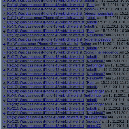
Re(9): Was das neue iPhone 4S wirklich wert ist
(
robotti
am 15.11.2011, 10:10
Re(14): Was das neue iPhone 4S wirklich wert ist
(
Rain
am 15.11.2011, 10:12
Re(7): Was das neue iPhone 4S wirklich wert ist
(
momo77
am 15.11.2011, 10
Re(7): Was das neue iPhone 4S wirklich wert ist
(
oberschweinshals
am 15.11.
Re(11): Was das neue iPhone 4S wirklich wert ist
(
robotti
am 15.11.2011, 10:2
Re(15): Was das neue iPhone 4S wirklich wert ist
(
robotti
am 15.11.2011, 10:2
Re(7): Was das neue iPhone 4S wirklich wert ist
(
robotti
am 15.11.2011, 10:30
Re(16): Was das neue iPhone 4S wirklich wert ist
(
Rain
am 15.11.2011, 10:30
Re(12): Was das neue iPhone 4S wirklich wert ist
(
Newbie007
am 15.11.2011,
Re(5): Was das neue iPhone 4S wirklich wert ist
(
experience2080
am 15.11.2
Re: Was das neue iPhone 4S wirklich wert ist
(
Sn9pe
am 15.11.2011, 11:01:4
Re(13): Was das neue iPhone 4S wirklich wert ist
(
robotti
am 15.11.2011, 11:1
Re(4): Was das neue iPhone 4S wirklich wert ist
(
Sonic The Hedgehog
am 15.
Re(17): Was das neue iPhone 4S wirklich wert ist
(
robotti
am 15.11.2011, 11:1
Re(14): Was das neue iPhone 4S wirklich wert ist
(
Newbie007
am 15.11.2011,
Re(15): Was das neue iPhone 4S wirklich wert ist
(
hellbringer
am 15.11.2011,
Re(15): Was das neue iPhone 4S wirklich wert ist
(
robotti
am 15.11.2011, 11:2
Re(16): Was das neue iPhone 4S wirklich wert ist
(
Newbie007
am 15.11.2011,
Re(16): Was das neue iPhone 4S wirklich wert ist
(
Newbie007
am 15.11.2011,
Re(18): Was das neue iPhone 4S wirklich wert ist
(
Rain
am 15.11.2011, 11:35
Re(17): Was das neue iPhone 4S wirklich wert ist
(
robotti
am 15.11.2011, 11:4
Re(18): Was das neue iPhone 4S wirklich wert ist
(
hellbringer
am 15.11.2011,
Re(4): Was das neue iPhone 4S wirklich wert ist
(
hellbringer
am 15.11.2011, 1
Re(19): Was das neue iPhone 4S wirklich wert ist
(
robotti
am 15.11.2011, 11:4
Re(20): Was das neue iPhone 4S wirklich wert ist
(
hellbringer
am 15.11.2011,
Re(21): Was das neue iPhone 4S wirklich wert ist
(
robotti
am 15.11.2011, 12:0
Re(21): Was das neue iPhone 4S wirklich wert ist
(
Newbie007
am 15.11.2011,
Re(5): Was das neue iPhone 4S wirklich wert ist
(
dEUS@offline
am 15.11.201
Re(12): Was das neue iPhone 4S wirklich wert ist
(
momo77
am 15.11.2011, 1
Re(15): Was das neue iPhone 4S wirklich wert ist
(
momo77
am 15.11.2011, 1