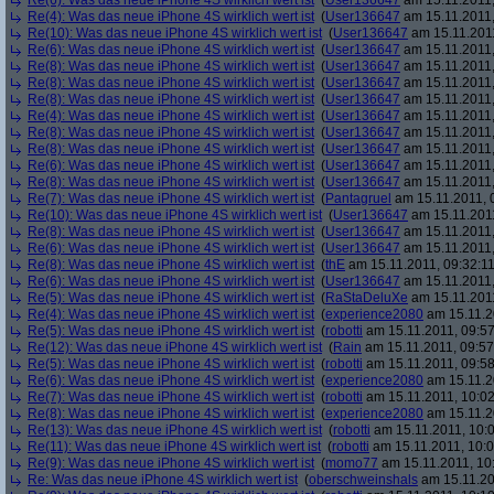
Re(6): Was das neue iPhone 4S wirklich wert ist
(
User136647
am 15.11.2011,
Re(4): Was das neue iPhone 4S wirklich wert ist
(
User136647
am 15.11.2011,
Re(10): Was das neue iPhone 4S wirklich wert ist
(
User136647
am 15.11.2011
Re(6): Was das neue iPhone 4S wirklich wert ist
(
User136647
am 15.11.2011,
Re(8): Was das neue iPhone 4S wirklich wert ist
(
User136647
am 15.11.2011,
Re(8): Was das neue iPhone 4S wirklich wert ist
(
User136647
am 15.11.2011,
Re(8): Was das neue iPhone 4S wirklich wert ist
(
User136647
am 15.11.2011,
Re(4): Was das neue iPhone 4S wirklich wert ist
(
User136647
am 15.11.2011,
Re(8): Was das neue iPhone 4S wirklich wert ist
(
User136647
am 15.11.2011,
Re(8): Was das neue iPhone 4S wirklich wert ist
(
User136647
am 15.11.2011,
Re(6): Was das neue iPhone 4S wirklich wert ist
(
User136647
am 15.11.2011,
Re(8): Was das neue iPhone 4S wirklich wert ist
(
User136647
am 15.11.2011,
Re(7): Was das neue iPhone 4S wirklich wert ist
(
Pantagruel
am 15.11.2011, 
Re(10): Was das neue iPhone 4S wirklich wert ist
(
User136647
am 15.11.2011
Re(8): Was das neue iPhone 4S wirklich wert ist
(
User136647
am 15.11.2011,
Re(6): Was das neue iPhone 4S wirklich wert ist
(
User136647
am 15.11.2011,
Re(8): Was das neue iPhone 4S wirklich wert ist
(
thE
am 15.11.2011, 09:32:11
Re(6): Was das neue iPhone 4S wirklich wert ist
(
User136647
am 15.11.2011,
Re(5): Was das neue iPhone 4S wirklich wert ist
(
RaStaDeluXe
am 15.11.2011
Re(4): Was das neue iPhone 4S wirklich wert ist
(
experience2080
am 15.11.2
Re(5): Was das neue iPhone 4S wirklich wert ist
(
robotti
am 15.11.2011, 09:57
Re(12): Was das neue iPhone 4S wirklich wert ist
(
Rain
am 15.11.2011, 09:57
Re(5): Was das neue iPhone 4S wirklich wert ist
(
robotti
am 15.11.2011, 09:58
Re(6): Was das neue iPhone 4S wirklich wert ist
(
experience2080
am 15.11.2
Re(7): Was das neue iPhone 4S wirklich wert ist
(
robotti
am 15.11.2011, 10:02
Re(8): Was das neue iPhone 4S wirklich wert ist
(
experience2080
am 15.11.2
Re(13): Was das neue iPhone 4S wirklich wert ist
(
robotti
am 15.11.2011, 10:0
Re(11): Was das neue iPhone 4S wirklich wert ist
(
robotti
am 15.11.2011, 10:0
Re(9): Was das neue iPhone 4S wirklich wert ist
(
momo77
am 15.11.2011, 10
Re: Was das neue iPhone 4S wirklich wert ist
(
oberschweinshals
am 15.11.20