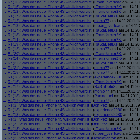
Re(16): Was das neue iPhone 4S wirklich wert ist
(
urban_overload
am 14.11.2
Re(16): Was das neue iPhone 4S wirklich wert ist
(
-Transformer2K-
am 14.11.
Re(12): Was das neue iPhone 4S wirklich wert ist
(
-Transformer2K-
am 14.11.
Re(17): Was das neue iPhone 4S wirklich wert ist
(
RaStaDeluXe
am 14.11.201
Re(12): Was das neue iPhone 4S wirklich wert ist
(
momo77
am 14.11.2011, 1
Re(13): Was das neue iPhone 4S wirklich wert ist
(
urban_overload
am 14.11.2
Re(17): Was das neue iPhone 4S wirklich wert ist
(
RaStaDeluXe
am 14.11.201
Re(18): Was das neue iPhone 4S wirklich wert ist
(
-Transformer2K-
am 14.11.
Re(14): Was das neue iPhone 4S wirklich wert ist
(
-Transformer2K-
am 14.11.
Re(19): Was das neue iPhone 4S wirklich wert ist
(
RaStaDeluXe
am 14.11.201
Re(13): Was das neue iPhone 4S wirklich wert ist
(
momo77
am 14.11.2011, 1
Re(20): Was das neue iPhone 4S wirklich wert ist
(
-Transformer2K-
am 14.11.
Re(14): Was das neue iPhone 4S wirklich wert ist
(
-Transformer2K-
am 14.11.
Re(21): Was das neue iPhone 4S wirklich wert ist
(
RaStaDeluXe
am 14.11.201
Re(21): Was das neue iPhone 4S wirklich wert ist
(
momo77
am 14.11.2011, 1
Re(15): Was das neue iPhone 4S wirklich wert ist
(
momo77
am 14.11.2011, 1
Re(16): Was das neue iPhone 4S wirklich wert ist
(
experience2080
am 14.11.
Re(16): Was das neue iPhone 4S wirklich wert ist
(
-Transformer2K-
am 14.11.
Re(17): Was das neue iPhone 4S wirklich wert ist
(
RaStaDeluXe
am 14.11.201
Re(17): Was das neue iPhone 4S wirklich wert ist
(
momo77
am 14.11.2011, 1
Re(18): Was das neue iPhone 4S wirklich wert ist
(
Pantagruel
am 14.11.2011,
Re(17): Was das neue iPhone 4S wirklich wert ist
(
momo77
am 14.11.2011, 1
Re(3): Was das neue iPhone 4S wirklich wert ist
(
Don Pezi
am 14.11.2011, 19
Re(18): Was das neue iPhone 4S wirklich wert ist
(
experience2080
am 14.11.
Re(18): Was das neue iPhone 4S wirklich wert ist
(
experience2080
am 14.11.
Re(3): Was das neue iPhone 4S wirklich wert ist
(
Don Pezi
am 14.11.2011, 19
Re(3): Was das neue iPhone 4S wirklich wert ist
(
Don Pezi
am 14.11.2011, 19
Re(18): Was das neue iPhone 4S wirklich wert ist
(
-Transformer2K-
am 14.11.
Re(13): Was das neue iPhone 4S wirklich wert ist
(
urban_overload
am 14.11.2
Re(3): Was das neue iPhone 4S wirklich wert ist
(
Desolationrob
am 14.11.201