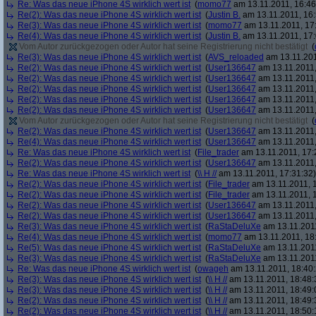
Re: Was das neue iPhone 4S wirklich wert ist
(
momo77
am 13.11.2011, 16:46
Re(2): Was das neue iPhone 4S wirklich wert ist
(
Justin B.
am 13.11.2011, 16:
Re(3): Was das neue iPhone 4S wirklich wert ist
(
momo77
am 13.11.2011, 17
Re(4): Was das neue iPhone 4S wirklich wert ist
(
Justin B.
am 13.11.2011, 17:
Vom Autor zurückgezogen oder Autor hat seine Registrierung nicht bestätigt
(
Re(3): Was das neue iPhone 4S wirklich wert ist
(
AVS_reloaded
am 13.11.201
Re(2): Was das neue iPhone 4S wirklich wert ist
(
User136647
am 13.11.2011,
Re(2): Was das neue iPhone 4S wirklich wert ist
(
User136647
am 13.11.2011,
Re(2): Was das neue iPhone 4S wirklich wert ist
(
User136647
am 13.11.2011,
Re(2): Was das neue iPhone 4S wirklich wert ist
(
User136647
am 13.11.2011,
Re(2): Was das neue iPhone 4S wirklich wert ist
(
User136647
am 13.11.2011,
Vom Autor zurückgezogen oder Autor hat seine Registrierung nicht bestätigt
(
Re(2): Was das neue iPhone 4S wirklich wert ist
(
User136647
am 13.11.2011,
Re(4): Was das neue iPhone 4S wirklich wert ist
(
User136647
am 13.11.2011,
Re: Was das neue iPhone 4S wirklich wert ist
(
File_trader
am 13.11.2011, 17:
Re(2): Was das neue iPhone 4S wirklich wert ist
(
User136647
am 13.11.2011,
Re: Was das neue iPhone 4S wirklich wert ist
(
\\ H //
am 13.11.2011, 17:31:32)
Re(2): Was das neue iPhone 4S wirklich wert ist
(
File_trader
am 13.11.2011, 1
Re(2): Was das neue iPhone 4S wirklich wert ist
(
File_trader
am 13.11.2011, 1
Re(2): Was das neue iPhone 4S wirklich wert ist
(
User136647
am 13.11.2011,
Re(2): Was das neue iPhone 4S wirklich wert ist
(
User136647
am 13.11.2011,
Re(3): Was das neue iPhone 4S wirklich wert ist
(
RaStaDeluXe
am 13.11.2011
Re(4): Was das neue iPhone 4S wirklich wert ist
(
momo77
am 13.11.2011, 18
Re(5): Was das neue iPhone 4S wirklich wert ist
(
RaStaDeluXe
am 13.11.2011
Re(3): Was das neue iPhone 4S wirklich wert ist
(
RaStaDeluXe
am 13.11.2011
Re: Was das neue iPhone 4S wirklich wert ist
(
owageh
am 13.11.2011, 18:40:
Re(3): Was das neue iPhone 4S wirklich wert ist
(
\\ H //
am 13.11.2011, 18:48:
Re(3): Was das neue iPhone 4S wirklich wert ist
(
\\ H //
am 13.11.2011, 18:49:
Re(2): Was das neue iPhone 4S wirklich wert ist
(
\\ H //
am 13.11.2011, 18:49:
Re(2): Was das neue iPhone 4S wirklich wert ist
(
\\ H //
am 13.11.2011, 18:50: