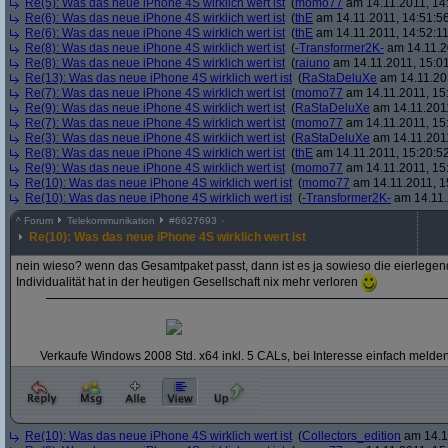
Re(5): Was das neue iPhone 4S wirklich wert ist
(
momo77
am 14.11.2011, 14
Re(6): Was das neue iPhone 4S wirklich wert ist
(
thE
am 14.11.2011, 14:51:5
Re(6): Was das neue iPhone 4S wirklich wert ist
(
thE
am 14.11.2011, 14:52:11
Re(8): Was das neue iPhone 4S wirklich wert ist
(
-Transformer2K-
am 14.11.2
Re(8): Was das neue iPhone 4S wirklich wert ist
(
raiuno
am 14.11.2011, 15:01
Re(13): Was das neue iPhone 4S wirklich wert ist
(
RaStaDeluXe
am 14.11.201
Re(7): Was das neue iPhone 4S wirklich wert ist
(
momo77
am 14.11.2011, 15
Re(9): Was das neue iPhone 4S wirklich wert ist
(
RaStaDeluXe
am 14.11.2011
Re(7): Was das neue iPhone 4S wirklich wert ist
(
momo77
am 14.11.2011, 15
Re(3): Was das neue iPhone 4S wirklich wert ist
(
RaStaDeluXe
am 14.11.2011
Re(8): Was das neue iPhone 4S wirklich wert ist
(
thE
am 14.11.2011, 15:20:5
Re(9): Was das neue iPhone 4S wirklich wert ist
(
momo77
am 14.11.2011, 15
Re(10): Was das neue iPhone 4S wirklich wert ist
(
momo77
am 14.11.2011, 1
Re(10): Was das neue iPhone 4S wirklich wert ist
(
-Transformer2K-
am 14.11.
^
Forum
Telekommunikation
#
6627693
Re(10): Was das neue iPhone 4S wirklich wert ist
nein wieso? wenn das Gesamtpaket passt, dann ist es ja sowieso die eierlegend
Individualität hat in der heutigen Gesellschaft nix mehr verloren
Verkaufe Windows 2008 Std. x64 inkl. 5 CALs, bei Interesse einfach melden
Re(10): Was das neue iPhone 4S wirklich wert ist
(
Collectors_edition
am 14.11