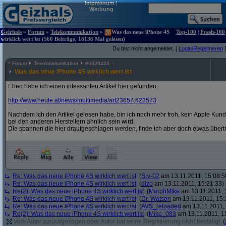
Impressum
|
Werbung
Geizhals
»
Forum
»
Telekommunikation
»
Was das neue iPhone 4S
Top-100
|
Fresh-100
wirklich wert ist (560 Beiträge, 16136 Mal gelesen)
Du bist nicht angemeldet. [
Login/Registrieren
]
^
Forum
Telekommunikation
#
6626456
Was das neue iPhone 4S wirklich wert ist
Eben habe ich einen intessanten Artikel hier gefunden:
http:/
/
www.heute.at/
news/
multimedia/
art23657,623573
Nachdem ich den Artikel gelesen habe, bin ich noch mehr froh, kein Apple Kund
bei den anderen Herstellern ähnlich sein wird.
Die spannen die hier draufgeschlagen werden, finde ich aber doch etwas übert
Re: Was das neue iPhone 4S wirklich wert ist
(
Srv-02
am 13.11.2011, 15:08:5
Re: Was das neue iPhone 4S wirklich wert ist
(
dizo
am 13.11.2011, 15:21:33)
Re(2): Was das neue iPhone 4S wirklich wert ist
(
MorphMike
am 13.11.2011, 
Re: Was das neue iPhone 4S wirklich wert ist
(
Dr. Watson
am 13.11.2011, 15:
Re: Was das neue iPhone 4S wirklich wert ist
(
AVS_reloaded
am 13.11.2011, 
Re(2): Was das neue iPhone 4S wirklich wert ist
(
Mike_083
am 13.11.2011, 1
Vom Autor zurückgezogen oder Autor hat seine Registrierung nicht bestätigt
(