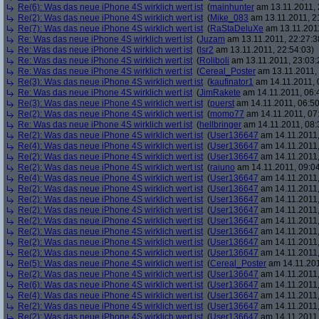
Re(6): Was das neue iPhone 4S wirklich wert ist
(
mainhunter
am 13.11.2011, 
Re(2): Was das neue iPhone 4S wirklich wert ist
(
Mike_083
am 13.11.2011, 2
Re(7): Was das neue iPhone 4S wirklich wert ist
(
RaStaDeluXe
am 13.11.2011
Re: Was das neue iPhone 4S wirklich wert ist
(
Juzam
am 13.11.2011, 22:27:3
Re: Was das neue iPhone 4S wirklich wert ist
(
lsr2
am 13.11.2011, 22:54:03)
Re: Was das neue iPhone 4S wirklich wert ist
(
Roliboli
am 13.11.2011, 23:03:
Re: Was das neue iPhone 4S wirklich wert ist
(
Cereal_Poster
am 13.11.2011, 
Re(3): Was das neue iPhone 4S wirklich wert ist
(
kaufinator1
am 14.11.2011, 
Re: Was das neue iPhone 4S wirklich wert ist
(
JimRakete
am 14.11.2011, 06:
Re(3): Was das neue iPhone 4S wirklich wert ist
(
puerst
am 14.11.2011, 06:50
Re(2): Was das neue iPhone 4S wirklich wert ist
(
momo77
am 14.11.2011, 07
Re: Was das neue iPhone 4S wirklich wert ist
(
hellbringer
am 14.11.2011, 08:
Re(2): Was das neue iPhone 4S wirklich wert ist
(
User136647
am 14.11.2011,
Re(4): Was das neue iPhone 4S wirklich wert ist
(
User136647
am 14.11.2011,
Re(2): Was das neue iPhone 4S wirklich wert ist
(
User136647
am 14.11.2011,
Re(2): Was das neue iPhone 4S wirklich wert ist
(
raiuno
am 14.11.2011, 09:04
Re(4): Was das neue iPhone 4S wirklich wert ist
(
User136647
am 14.11.2011,
Re(2): Was das neue iPhone 4S wirklich wert ist
(
User136647
am 14.11.2011,
Re(2): Was das neue iPhone 4S wirklich wert ist
(
User136647
am 14.11.2011,
Re(2): Was das neue iPhone 4S wirklich wert ist
(
User136647
am 14.11.2011,
Re(2): Was das neue iPhone 4S wirklich wert ist
(
User136647
am 14.11.2011,
Re(2): Was das neue iPhone 4S wirklich wert ist
(
User136647
am 14.11.2011,
Re(2): Was das neue iPhone 4S wirklich wert ist
(
User136647
am 14.11.2011,
Re(2): Was das neue iPhone 4S wirklich wert ist
(
User136647
am 14.11.2011,
Re(5): Was das neue iPhone 4S wirklich wert ist
(
Cereal_Poster
am 14.11.201
Re(2): Was das neue iPhone 4S wirklich wert ist
(
User136647
am 14.11.2011,
Re(6): Was das neue iPhone 4S wirklich wert ist
(
User136647
am 14.11.2011,
Re(4): Was das neue iPhone 4S wirklich wert ist
(
User136647
am 14.11.2011,
Re(2): Was das neue iPhone 4S wirklich wert ist
(
User136647
am 14.11.2011,
Re(2): Was das neue iPhone 4S wirklich wert ist
(
User136647
am 14.11.2011,