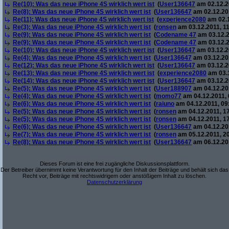
Re(10): Was das neue iPhone 4S wirklich wert ist
(
User136647
am 02.12.2
Re(8): Was das neue iPhone 4S wirklich wert ist
(
User136647
am 02.12.201
Re(11): Was das neue iPhone 4S wirklich wert ist
(
experience2080
am 02.1
Re(3): Was das neue iPhone 4S wirklich wert ist
(
ronsen
am 03.12.2011, 11
Re(9): Was das neue iPhone 4S wirklich wert ist
(
Codename 47
am 03.12.2
Re(9): Was das neue iPhone 4S wirklich wert ist
(
Codename 47
am 03.12.2
Re(10): Was das neue iPhone 4S wirklich wert ist
(
User136647
am 03.12.2
Re(4): Was das neue iPhone 4S wirklich wert ist
(
User136647
am 03.12.201
Re(12): Was das neue iPhone 4S wirklich wert ist
(
User136647
am 03.12.2
Re(13): Was das neue iPhone 4S wirklich wert ist
(
experience2080
am 03.1
Re(14): Was das neue iPhone 4S wirklich wert ist
(
User136647
am 03.12.2
Re(5): Was das neue iPhone 4S wirklich wert ist
(
User188907
am 04.12.201
Re(4): Was das neue iPhone 4S wirklich wert ist
(
momo77
am 04.12.2011, 
Re(6): Was das neue iPhone 4S wirklich wert ist
(
raiuno
am 04.12.2011, 09
Re(5): Was das neue iPhone 4S wirklich wert ist
(
ronsen
am 04.12.2011, 17
Re(5): Was das neue iPhone 4S wirklich wert ist
(
ronsen
am 04.12.2011, 17
Re(6): Was das neue iPhone 4S wirklich wert ist
(
User136647
am 04.12.201
Re(7): Was das neue iPhone 4S wirklich wert ist
(
ronsen
am 05.12.2011, 20
Re(8): Was das neue iPhone 4S wirklich wert ist
(
User136647
am 06.12.201
Dieses Forum ist eine frei zugängliche Diskussionsplattform.
Der Betreiber übernimmt keine Verantwortung für den Inhalt der Beiträge und behält sich das
Recht vor, Beiträge mit rechtswidrigem oder anstößigem Inhalt zu löschen.
Datenschutzerklärung