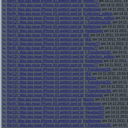
Re(9): Was das neue iPhone 4S wirklich wert ist
(
momo77
am 14.11.2011, 15
Re(11): Was das neue iPhone 4S wirklich wert ist
(
momo77
am 14.11.2011, 1
Re(3): Was das neue iPhone 4S wirklich wert ist
(
hellbringer
am 14.11.2011, 1
Re(8): Was das neue iPhone 4S wirklich wert ist
(
Collectors_edition
am 14.11.
Re(12): Was das neue iPhone 4S wirklich wert ist
(
Collectors_edition
am 14.11
Re(12): Was das neue iPhone 4S wirklich wert ist
(
-Transformer2K-
am 14.11.
Re(8): Was das neue iPhone 4S wirklich wert ist
(
hellbringer
am 14.11.2011, 1
Re(10): Was das neue iPhone 4S wirklich wert ist
(
hellbringer
am 14.11.2011,
Re(4): Was das neue iPhone 4S wirklich wert ist
(
thE
am 14.11.2011, 15:45:0
Re(10): Was das neue iPhone 4S wirklich wert ist
(
thE
am 14.11.2011, 15:46:
Re(13): Was das neue iPhone 4S wirklich wert ist
(
momo77
am 14.11.2011, 1
Re(9): Was das neue iPhone 4S wirklich wert ist
(
momo77
am 14.11.2011, 15
Re(14): Was das neue iPhone 4S wirklich wert ist
(
-Transformer2K-
am 14.11.
Re(15): Was das neue iPhone 4S wirklich wert ist
(
Collectors_edition
am 14.11
Re(11): Was das neue iPhone 4S wirklich wert ist
(
hellbringer
am 14.11.2011,
Re(4): Was das neue iPhone 4S wirklich wert ist
(
momo77
am 14.11.2011, 15
Re(16): Was das neue iPhone 4S wirklich wert ist
(
-Transformer2K-
am 14.11.
Re(12): Was das neue iPhone 4S wirklich wert ist
(
thE
am 14.11.2011, 15:54:
Re(10): Was das neue iPhone 4S wirklich wert ist
(
Bucho
am 14.11.2011, 15:
Re(14): Was das neue iPhone 4S wirklich wert ist
(
-Transformer2K-
am 14.11.
Re(15): Was das neue iPhone 4S wirklich wert ist
(
momo77
am 14.11.2011, 1
Re(16): Was das neue iPhone 4S wirklich wert ist
(
-Transformer2K-
am 14.11.
Re(10): Was das neue iPhone 4S wirklich wert ist
(
hellbringer
am 14.11.2011,
Re(4): Was das neue iPhone 4S wirklich wert ist
(
Bucho
am 14.11.2011, 16:01
Re(9): Was das neue iPhone 4S wirklich wert ist
(
hellbringer
am 14.11.2011, 1
Re(10): Was das neue iPhone 4S wirklich wert ist
(
Newbie007
am 14.11.2011,
Re(10): Was das neue iPhone 4S wirklich wert ist
(
Newbie007
am 14.11.2011,
Re(10): Was das neue iPhone 4S wirklich wert ist
(
Newbie007
am 14.11.2011,
Re(9): Was das neue iPhone 4S wirklich wert ist
(
hellbringer
am 14.11.2011, 1
Re(10): Was das neue iPhone 4S wirklich wert ist
(
-Transformer2K-
am 14.11.