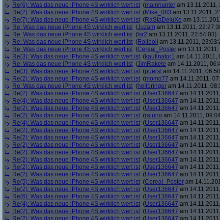
Re(6): Was das neue iPhone 4S wirklich wert ist
(
mainhunter
am 13.11.2011, 
Re(2): Was das neue iPhone 4S wirklich wert ist
(
Mike_083
am 13.11.2011, 2
Re(7): Was das neue iPhone 4S wirklich wert ist
(
RaStaDeluXe
am 13.11.2011
Re: Was das neue iPhone 4S wirklich wert ist
(
Juzam
am 13.11.2011, 22:27:3
Re: Was das neue iPhone 4S wirklich wert ist
(
lsr2
am 13.11.2011, 22:54:03)
Re: Was das neue iPhone 4S wirklich wert ist
(
Roliboli
am 13.11.2011, 23:03:
Re: Was das neue iPhone 4S wirklich wert ist
(
Cereal_Poster
am 13.11.2011, 
Re(3): Was das neue iPhone 4S wirklich wert ist
(
kaufinator1
am 14.11.2011, 
Re: Was das neue iPhone 4S wirklich wert ist
(
JimRakete
am 14.11.2011, 06:
Re(3): Was das neue iPhone 4S wirklich wert ist
(
puerst
am 14.11.2011, 06:50
Re(2): Was das neue iPhone 4S wirklich wert ist
(
momo77
am 14.11.2011, 07
Re: Was das neue iPhone 4S wirklich wert ist
(
hellbringer
am 14.11.2011, 08:
Re(2): Was das neue iPhone 4S wirklich wert ist
(
User136647
am 14.11.2011,
Re(4): Was das neue iPhone 4S wirklich wert ist
(
User136647
am 14.11.2011,
Re(2): Was das neue iPhone 4S wirklich wert ist
(
User136647
am 14.11.2011,
Re(2): Was das neue iPhone 4S wirklich wert ist
(
raiuno
am 14.11.2011, 09:04
Re(4): Was das neue iPhone 4S wirklich wert ist
(
User136647
am 14.11.2011,
Re(2): Was das neue iPhone 4S wirklich wert ist
(
User136647
am 14.11.2011,
Re(2): Was das neue iPhone 4S wirklich wert ist
(
User136647
am 14.11.2011,
Re(2): Was das neue iPhone 4S wirklich wert ist
(
User136647
am 14.11.2011,
Re(2): Was das neue iPhone 4S wirklich wert ist
(
User136647
am 14.11.2011,
Re(2): Was das neue iPhone 4S wirklich wert ist
(
User136647
am 14.11.2011,
Re(2): Was das neue iPhone 4S wirklich wert ist
(
User136647
am 14.11.2011,
Re(2): Was das neue iPhone 4S wirklich wert ist
(
User136647
am 14.11.2011,
Re(5): Was das neue iPhone 4S wirklich wert ist
(
Cereal_Poster
am 14.11.201
Re(2): Was das neue iPhone 4S wirklich wert ist
(
User136647
am 14.11.2011,
Re(6): Was das neue iPhone 4S wirklich wert ist
(
User136647
am 14.11.2011,
Re(4): Was das neue iPhone 4S wirklich wert ist
(
User136647
am 14.11.2011,
Re(2): Was das neue iPhone 4S wirklich wert ist
(
User136647
am 14.11.2011,
Re(2): Was das neue iPhone 4S wirklich wert ist
(
User136647
am 14.11.2011,