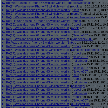
Re: Was das neue iPhone 4S wirklich wert ist
(
oberschweinshals
am 15.11.20
Re(9): Was das neue iPhone 4S wirklich wert ist
(
robotti
am 15.11.2011, 10:10
Re(14): Was das neue iPhone 4S wirklich wert ist
(
Rain
am 15.11.2011, 10:12
Re(7): Was das neue iPhone 4S wirklich wert ist
(
momo77
am 15.11.2011, 10
Re(7): Was das neue iPhone 4S wirklich wert ist
(
oberschweinshals
am 15.11.
Re(11): Was das neue iPhone 4S wirklich wert ist
(
robotti
am 15.11.2011, 10:2
Re(15): Was das neue iPhone 4S wirklich wert ist
(
robotti
am 15.11.2011, 10:2
Re(7): Was das neue iPhone 4S wirklich wert ist
(
robotti
am 15.11.2011, 10:30
Re(16): Was das neue iPhone 4S wirklich wert ist
(
Rain
am 15.11.2011, 10:30
Re(12): Was das neue iPhone 4S wirklich wert ist
(
Newbie007
am 15.11.2011,
Re(5): Was das neue iPhone 4S wirklich wert ist
(
experience2080
am 15.11.2
Re: Was das neue iPhone 4S wirklich wert ist
(
Sn9pe
am 15.11.2011, 11:01:4
Re(13): Was das neue iPhone 4S wirklich wert ist
(
robotti
am 15.11.2011, 11:1
Re(4): Was das neue iPhone 4S wirklich wert ist
(
Sonic The Hedgehog
am 15.
Re(17): Was das neue iPhone 4S wirklich wert ist
(
robotti
am 15.11.2011, 11:1
Re(14): Was das neue iPhone 4S wirklich wert ist
(
Newbie007
am 15.11.2011,
Re(15): Was das neue iPhone 4S wirklich wert ist
(
hellbringer
am 15.11.2011,
Re(15): Was das neue iPhone 4S wirklich wert ist
(
robotti
am 15.11.2011, 11:2
Re(16): Was das neue iPhone 4S wirklich wert ist
(
Newbie007
am 15.11.2011,
Re(16): Was das neue iPhone 4S wirklich wert ist
(
Newbie007
am 15.11.2011,
Re(18): Was das neue iPhone 4S wirklich wert ist
(
Rain
am 15.11.2011, 11:35
Re(17): Was das neue iPhone 4S wirklich wert ist
(
robotti
am 15.11.2011, 11:4
Re(18): Was das neue iPhone 4S wirklich wert ist
(
hellbringer
am 15.11.2011,
Re(4): Was das neue iPhone 4S wirklich wert ist
(
hellbringer
am 15.11.2011, 1
Re(19): Was das neue iPhone 4S wirklich wert ist
(
robotti
am 15.11.2011, 11:4
Re(20): Was das neue iPhone 4S wirklich wert ist
(
hellbringer
am 15.11.2011,
Re(21): Was das neue iPhone 4S wirklich wert ist
(
robotti
am 15.11.2011, 12:0
Re(21): Was das neue iPhone 4S wirklich wert ist
(
Newbie007
am 15.11.2011,
Re(5): Was das neue iPhone 4S wirklich wert ist
(
dEUS@offline
am 15.11.201
Re(12): Was das neue iPhone 4S wirklich wert ist
(
momo77
am 15.11.2011, 1