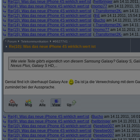
Re(11): Was das neue iPhone 4S wirklich wert ist
(
hellbringer
am 14.11.2011,
Re(4): Was das neue iPhone 4S wirklich wert ist
(
momo77
am 14.11.2011, 15
Re(16): Was das neue iPhone 4S wirklich wert ist
(
-Transformer2K-
am 14.11.
Re(12): Was das neue iPhone 4S wirklich wert ist
(
thE
am 14.11.2011, 15:54:
Re(10): Was das neue iPhone 4S wirklich wert ist
(
Bucho
am 14.11.2011, 15:
Re(14): Was das neue iPhone 4S wirklich wert ist
(
-Transformer2K-
am 14.11.
Re(15): Was das neue iPhone 4S wirklich wert ist
(
momo77
am 14.11.2011, 1
Re(16): Was das neue iPhone 4S wirklich wert ist
(
-Transformer2K-
am 14.11.
^
Forum
Telekommunikation
#
6627741
Re(10): Was das neue iPhone 4S wirklich wert ist
Wie viele Teile gibt's eigentlich von diesem Samsung Galaxy? Galaxy S, Ga
Nexus Plus, Galaxy S HD,...
Genial find ich überhaupt Galaxy Ace
Da ist ja die Verwechslung mit dem Ga
zumindet bei der Aussprache.
Re(4): Was das neue iPhone 4S wirklich wert ist
(
Bucho
am 14.11.2011, 16:01
Re(9): Was das neue iPhone 4S wirklich wert ist
(
hellbringer
am 14.11.2011, 1
Re(10): Was das neue iPhone 4S wirklich wert ist
(
Newbie007
am 14.11.2011,
Re(10): Was das neue iPhone 4S wirklich wert ist
(
Newbie007
am 14.11.2011,
Re(10): Was das neue iPhone 4S wirklich wert ist
(
Newbie007
am 14.11.2011,