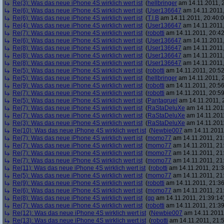
Re(3): Was das neue iPhone 4S wirklich wert ist
(
hellbringer
am 14.11.2011, 2
Re(6): Was das neue iPhone 4S wirklich wert ist
(
User136647
am 14.11.2011,
Re(6): Was das neue iPhone 4S wirklich wert ist
(
T.I.B
am 14.11.2011, 20:40:0
Re(4): Was das neue iPhone 4S wirklich wert ist
(
User136647
am 14.11.2011,
Re(7): Was das neue iPhone 4S wirklich wert ist
(
robotti
am 14.11.2011, 20:42
Re(6): Was das neue iPhone 4S wirklich wert ist
(
User136647
am 14.11.2011,
Re(8): Was das neue iPhone 4S wirklich wert ist
(
User136647
am 14.11.2011,
Re(8): Was das neue iPhone 4S wirklich wert ist
(
User136647
am 14.11.2011,
Re(8): Was das neue iPhone 4S wirklich wert ist
(
User136647
am 14.11.2011,
Re(5): Was das neue iPhone 4S wirklich wert ist
(
robotti
am 14.11.2011, 20:52
Re(5): Was das neue iPhone 4S wirklich wert ist
(
hellbringer
am 14.11.2011, 2
Re(9): Was das neue iPhone 4S wirklich wert ist
(
robotti
am 14.11.2011, 20:56
Re(7): Was das neue iPhone 4S wirklich wert ist
(
robotti
am 14.11.2011, 20:59
Re(5): Was das neue iPhone 4S wirklich wert ist
(
Pantagruel
am 14.11.2011, 
Re(7): Was das neue iPhone 4S wirklich wert ist
(
RaStaDeluXe
am 14.11.2011
Re(7): Was das neue iPhone 4S wirklich wert ist
(
RaStaDeluXe
am 14.11.2011
Re(3): Was das neue iPhone 4S wirklich wert ist
(
RaStaDeluXe
am 14.11.2011
Re(10): Was das neue iPhone 4S wirklich wert ist
(
Newbie007
am 14.11.2011,
Re(7): Was das neue iPhone 4S wirklich wert ist
(
momo77
am 14.11.2011, 21
Re(7): Was das neue iPhone 4S wirklich wert ist
(
momo77
am 14.11.2011, 21
Re(7): Was das neue iPhone 4S wirklich wert ist
(
momo77
am 14.11.2011, 21
Re(7): Was das neue iPhone 4S wirklich wert ist
(
momo77
am 14.11.2011, 21
Re(11): Was das neue iPhone 4S wirklich wert ist
(
robotti
am 14.11.2011, 21:3
Re(5): Was das neue iPhone 4S wirklich wert ist
(
momo77
am 14.11.2011, 21
Re(9): Was das neue iPhone 4S wirklich wert ist
(
robotti
am 14.11.2011, 21:36
Re(6): Was das neue iPhone 4S wirklich wert ist
(
momo77
am 14.11.2011, 21
Re(8): Was das neue iPhone 4S wirklich wert ist
(
gp
am 14.11.2011, 21:39:14
Re(7): Was das neue iPhone 4S wirklich wert ist
(
robotti
am 14.11.2011, 21:39
Re(12): Was das neue iPhone 4S wirklich wert ist
(
Newbie007
am 14.11.2011,
Re(13): Was das neue iPhone 4S wirklich wert ist
(
robotti
am 14.11.2011, 21:5