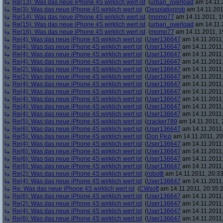
Re(13): Was das neue iPhone 4S wirklich wert ist
(
urban_overload
am 14.11.2
Re(3): Was das neue iPhone 4S wirklich wert ist
(
Desolationrob
am 14.11.201
Re(14): Was das neue iPhone 4S wirklich wert ist
(
momo77
am 14.11.2011, 1
Re(15): Was das neue iPhone 4S wirklich wert ist
(
urban_overload
am 14.11.2
Re(16): Was das neue iPhone 4S wirklich wert ist
(
momo77
am 14.11.2011, 1
Re(4): Was das neue iPhone 4S wirklich wert ist
(
User136647
am 14.11.2011,
Re(4): Was das neue iPhone 4S wirklich wert ist
(
User136647
am 14.11.2011,
Re(4): Was das neue iPhone 4S wirklich wert ist
(
User136647
am 14.11.2011,
Re(4): Was das neue iPhone 4S wirklich wert ist
(
User136647
am 14.11.2011,
Re(2): Was das neue iPhone 4S wirklich wert ist
(
User136647
am 14.11.2011,
Re(2): Was das neue iPhone 4S wirklich wert ist
(
User136647
am 14.11.2011,
Re(4): Was das neue iPhone 4S wirklich wert ist
(
User136647
am 14.11.2011,
Re(4): Was das neue iPhone 4S wirklich wert ist
(
User136647
am 14.11.2011,
Re(4): Was das neue iPhone 4S wirklich wert ist
(
User136647
am 14.11.2011,
Re(4): Was das neue iPhone 4S wirklich wert ist
(
User136647
am 14.11.2011,
Re(4): Was das neue iPhone 4S wirklich wert ist
(
User136647
am 14.11.2011,
Re(5): Was das neue iPhone 4S wirklich wert ist
(
cracker789
am 14.11.2011, 
Re(6): Was das neue iPhone 4S wirklich wert ist
(
User136647
am 14.11.2011,
Re(5): Was das neue iPhone 4S wirklich wert ist
(
Don Pezi
am 14.11.2011, 20
Re(4): Was das neue iPhone 4S wirklich wert ist
(
User136647
am 14.11.2011,
Re(6): Was das neue iPhone 4S wirklich wert ist
(
User136647
am 14.11.2011,
Re(6): Was das neue iPhone 4S wirklich wert ist
(
User136647
am 14.11.2011,
Re(6): Was das neue iPhone 4S wirklich wert ist
(
User136647
am 14.11.2011,
Re(2): Was das neue iPhone 4S wirklich wert ist
(
robotti
am 14.11.2011, 20:33
Re(4): Was das neue iPhone 4S wirklich wert ist
(
User136647
am 14.11.2011,
Re: Was das neue iPhone 4S wirklich wert ist
(
CWsoft
am 14.11.2011, 20:35:
Re(6): Was das neue iPhone 4S wirklich wert ist
(
User136647
am 14.11.2011,
Re(2): Was das neue iPhone 4S wirklich wert ist
(
User136647
am 14.11.2011,
Re(4): Was das neue iPhone 4S wirklich wert ist
(
User136647
am 14.11.2011,
Re(6): Was das neue iPhone 4S wirklich wert ist
(
User136647
am 14.11.2011,