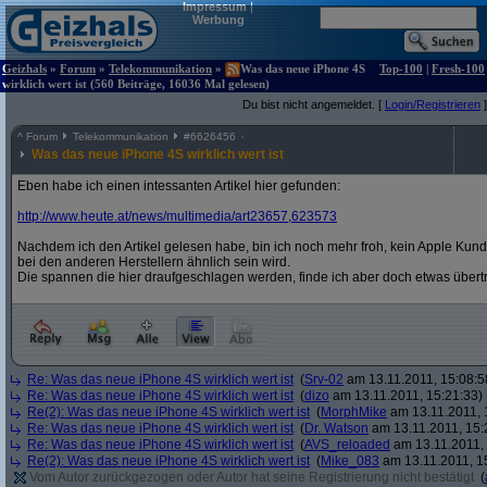
Impressum
|
Werbung
Geizhals
»
Forum
»
Telekommunikation
»
Was das neue iPhone 4S
Top-100
|
Fresh-100
wirklich wert ist (560 Beiträge, 16036 Mal gelesen)
Du bist nicht angemeldet. [
Login/Registrieren
]
^
Forum
Telekommunikation
#
6626456
Was das neue iPhone 4S wirklich wert ist
Eben habe ich einen intessanten Artikel hier gefunden:
http:/
/
www.heute.at/
news/
multimedia/
art23657,623573
Nachdem ich den Artikel gelesen habe, bin ich noch mehr froh, kein Apple Kund
bei den anderen Herstellern ähnlich sein wird.
Die spannen die hier draufgeschlagen werden, finde ich aber doch etwas übert
Re: Was das neue iPhone 4S wirklich wert ist
(
Srv-02
am 13.11.2011, 15:08:5
Re: Was das neue iPhone 4S wirklich wert ist
(
dizo
am 13.11.2011, 15:21:33)
Re(2): Was das neue iPhone 4S wirklich wert ist
(
MorphMike
am 13.11.2011, 
Re: Was das neue iPhone 4S wirklich wert ist
(
Dr. Watson
am 13.11.2011, 15:
Re: Was das neue iPhone 4S wirklich wert ist
(
AVS_reloaded
am 13.11.2011, 
Re(2): Was das neue iPhone 4S wirklich wert ist
(
Mike_083
am 13.11.2011, 1
Vom Autor zurückgezogen oder Autor hat seine Registrierung nicht bestätigt
(