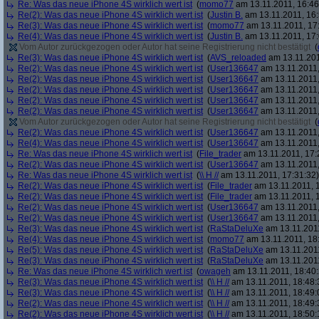
Re: Was das neue iPhone 4S wirklich wert ist
(
momo77
am 13.11.2011, 16:46
Re(2): Was das neue iPhone 4S wirklich wert ist
(
Justin B.
am 13.11.2011, 16:
Re(3): Was das neue iPhone 4S wirklich wert ist
(
momo77
am 13.11.2011, 17
Re(4): Was das neue iPhone 4S wirklich wert ist
(
Justin B.
am 13.11.2011, 17:
Vom Autor zurückgezogen oder Autor hat seine Registrierung nicht bestätigt
(
Re(3): Was das neue iPhone 4S wirklich wert ist
(
AVS_reloaded
am 13.11.201
Re(2): Was das neue iPhone 4S wirklich wert ist
(
User136647
am 13.11.2011,
Re(2): Was das neue iPhone 4S wirklich wert ist
(
User136647
am 13.11.2011,
Re(2): Was das neue iPhone 4S wirklich wert ist
(
User136647
am 13.11.2011,
Re(2): Was das neue iPhone 4S wirklich wert ist
(
User136647
am 13.11.2011,
Re(2): Was das neue iPhone 4S wirklich wert ist
(
User136647
am 13.11.2011,
Vom Autor zurückgezogen oder Autor hat seine Registrierung nicht bestätigt
(
Re(2): Was das neue iPhone 4S wirklich wert ist
(
User136647
am 13.11.2011,
Re(4): Was das neue iPhone 4S wirklich wert ist
(
User136647
am 13.11.2011,
Re: Was das neue iPhone 4S wirklich wert ist
(
File_trader
am 13.11.2011, 17:
Re(2): Was das neue iPhone 4S wirklich wert ist
(
User136647
am 13.11.2011,
Re: Was das neue iPhone 4S wirklich wert ist
(
\\ H //
am 13.11.2011, 17:31:32)
Re(2): Was das neue iPhone 4S wirklich wert ist
(
File_trader
am 13.11.2011, 1
Re(2): Was das neue iPhone 4S wirklich wert ist
(
File_trader
am 13.11.2011, 1
Re(2): Was das neue iPhone 4S wirklich wert ist
(
User136647
am 13.11.2011,
Re(2): Was das neue iPhone 4S wirklich wert ist
(
User136647
am 13.11.2011,
Re(3): Was das neue iPhone 4S wirklich wert ist
(
RaStaDeluXe
am 13.11.2011
Re(4): Was das neue iPhone 4S wirklich wert ist
(
momo77
am 13.11.2011, 18
Re(5): Was das neue iPhone 4S wirklich wert ist
(
RaStaDeluXe
am 13.11.2011
Re(3): Was das neue iPhone 4S wirklich wert ist
(
RaStaDeluXe
am 13.11.2011
Re: Was das neue iPhone 4S wirklich wert ist
(
owageh
am 13.11.2011, 18:40:
Re(3): Was das neue iPhone 4S wirklich wert ist
(
\\ H //
am 13.11.2011, 18:48:
Re(3): Was das neue iPhone 4S wirklich wert ist
(
\\ H //
am 13.11.2011, 18:49:
Re(2): Was das neue iPhone 4S wirklich wert ist
(
\\ H //
am 13.11.2011, 18:49:
Re(2): Was das neue iPhone 4S wirklich wert ist
(
\\ H //
am 13.11.2011, 18:50: