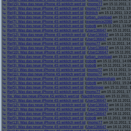
Re(15): Was das neue iPhone 4S wirklich wert ist
(
momo77
am 15.11.2011, 1
Re(6): Was das neue iPhone 4S wirklich wert ist
(
momo77
am 15.11.2011, 13
Re(4): Was das neue iPhone 4S wirklich wert ist
(
fröhlich
am 15.11.2011, 13:2
Re(6): Was das neue iPhone 4S wirklich wert ist
(
urban_overload
am 15.11.20
Re(7): Was das neue iPhone 4S wirklich wert ist
(
experience2080
am 15.11.2
Re(7): Was das neue iPhone 4S wirklich wert ist
(
robotti
am 15.11.2011, 13:58
Re(8): Was das neue iPhone 4S wirklich wert ist
(
User136647
am 15.11.2011,
Re(12): Was das neue iPhone 4S wirklich wert ist
(
User136647
am 15.11.2011
Re(2): Was das neue iPhone 4S wirklich wert ist
(
User136647
am 15.11.2011,
Re(9): Was das neue iPhone 4S wirklich wert ist
(
momo77
am 15.11.2011, 14
Re(10): Was das neue iPhone 4S wirklich wert ist
(
User136647
am 15.11.2011
Re(10): Was das neue iPhone 4S wirklich wert ist
(
User136647
am 15.11.2011
Re(8): Was das neue iPhone 4S wirklich wert ist
(
urban_overload
am 15.11.20
Re(9): Was das neue iPhone 4S wirklich wert ist
(
robotti
am 15.11.2011, 14:09
Re(3): Was das neue iPhone 4S wirklich wert ist
(
robotti
am 15.11.2011, 14:11
Re(11): Was das neue iPhone 4S wirklich wert ist
(
momo77
am 15.11.2011, 1
Re(11): Was das neue iPhone 4S wirklich wert ist
(
momo77
am 15.11.2011, 1
Re(4): Was das neue iPhone 4S wirklich wert ist
(
oberschweinshals
am 15.11.
Re(5): Was das neue iPhone 4S wirklich wert ist
(
robotti
am 15.11.2011, 15:24
Re(5): Was das neue iPhone 4S wirklich wert ist
(
hellbringer
am 15.11.2011, 1
Re(5): Was das neue iPhone 4S wirklich wert ist
(
momo77
am 15.11.2011, 17
Re: Was das neue iPhone 4S wirklich wert ist
(
NachtHymnen
am 15.11.2011, 
Re(2): Was das neue iPhone 4S wirklich wert ist
(
User136647
am 16.11.2011,
Re(12): Was das neue iPhone 4S wirklich wert ist
(
User136647
am 16.11.2011
Re(12): Was das neue iPhone 4S wirklich wert ist
(
User136647
am 16.11.2011
Re(4): Was das neue iPhone 4S wirklich wert ist
(
User136647
am 16.11.2011,
Re(5): Was das neue iPhone 4S wirklich wert ist
(
robotti
am 16.11.2011, 08:31
Re(13): Was das neue iPhone 4S wirklich wert ist
(
momo77
am 16.11.2011, 1
Re(6): Was das neue iPhone 4S wirklich wert ist
(
User136647
am 16.11.2011,