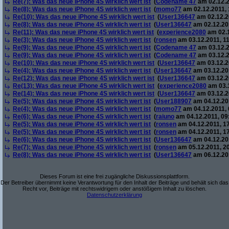
Re(7): Was das neue iPhone 4S wirklich wert ist
(
Codename 47
am 02.12.2
Re(8): Was das neue iPhone 4S wirklich wert ist
(
momo77
am 02.12.2011, 
Re(10): Was das neue iPhone 4S wirklich wert ist
(
User136647
am 02.12.2
Re(8): Was das neue iPhone 4S wirklich wert ist
(
User136647
am 02.12.201
Re(11): Was das neue iPhone 4S wirklich wert ist
(
experience2080
am 02.1
Re(3): Was das neue iPhone 4S wirklich wert ist
(
ronsen
am 03.12.2011, 11
Re(9): Was das neue iPhone 4S wirklich wert ist
(
Codename 47
am 03.12.2
Re(9): Was das neue iPhone 4S wirklich wert ist
(
Codename 47
am 03.12.2
Re(10): Was das neue iPhone 4S wirklich wert ist
(
User136647
am 03.12.2
Re(4): Was das neue iPhone 4S wirklich wert ist
(
User136647
am 03.12.201
Re(12): Was das neue iPhone 4S wirklich wert ist
(
User136647
am 03.12.2
Re(13): Was das neue iPhone 4S wirklich wert ist
(
experience2080
am 03.1
Re(14): Was das neue iPhone 4S wirklich wert ist
(
User136647
am 03.12.2
Re(5): Was das neue iPhone 4S wirklich wert ist
(
User188907
am 04.12.201
Re(4): Was das neue iPhone 4S wirklich wert ist
(
momo77
am 04.12.2011, 
Re(6): Was das neue iPhone 4S wirklich wert ist
(
raiuno
am 04.12.2011, 09
Re(5): Was das neue iPhone 4S wirklich wert ist
(
ronsen
am 04.12.2011, 17
Re(5): Was das neue iPhone 4S wirklich wert ist
(
ronsen
am 04.12.2011, 17
Re(6): Was das neue iPhone 4S wirklich wert ist
(
User136647
am 04.12.201
Re(7): Was das neue iPhone 4S wirklich wert ist
(
ronsen
am 05.12.2011, 20
Re(8): Was das neue iPhone 4S wirklich wert ist
(
User136647
am 06.12.201
Dieses Forum ist eine frei zugängliche Diskussionsplattform.
Der Betreiber übernimmt keine Verantwortung für den Inhalt der Beiträge und behält sich das
Recht vor, Beiträge mit rechtswidrigem oder anstößigem Inhalt zu löschen.
Datenschutzerklärung