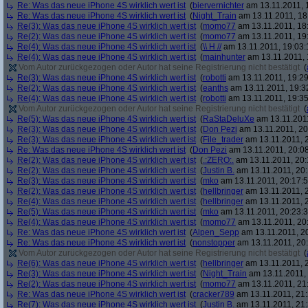
Re: Was das neue iPhone 4S wirklich wert ist
(
biervernichter
am 13.11.2011, 
Re: Was das neue iPhone 4S wirklich wert ist
(
Night_Train
am 13.11.2011, 18
Re(3): Was das neue iPhone 4S wirklich wert ist
(
momo77
am 13.11.2011, 18
Re(2): Was das neue iPhone 4S wirklich wert ist
(
momo77
am 13.11.2011, 19
Re(4): Was das neue iPhone 4S wirklich wert ist
(
\\ H //
am 13.11.2011, 19:03:
Re(4): Was das neue iPhone 4S wirklich wert ist
(
mainhunter
am 13.11.2011, 
Vom Autor zurückgezogen oder Autor hat seine Registrierung nicht bestätigt
(
Re(3): Was das neue iPhone 4S wirklich wert ist
(
robotti
am 13.11.2011, 19:29
Re(2): Was das neue iPhone 4S wirklich wert ist
(
eanths
am 13.11.2011, 19:3
Re(4): Was das neue iPhone 4S wirklich wert ist
(
robotti
am 13.11.2011, 19:35
Vom Autor zurückgezogen oder Autor hat seine Registrierung nicht bestätigt
(
Re(5): Was das neue iPhone 4S wirklich wert ist
(
RaStaDeluXe
am 13.11.2011
Re(3): Was das neue iPhone 4S wirklich wert ist
(
Don Pezi
am 13.11.2011, 20
Re(3): Was das neue iPhone 4S wirklich wert ist
(
File_trader
am 13.11.2011, 2
Re: Was das neue iPhone 4S wirklich wert ist
(
Don Pezi
am 13.11.2011, 20:08
Re(2): Was das neue iPhone 4S wirklich wert ist
(
.:ZERO:.
am 13.11.2011, 20:
Re(2): Was das neue iPhone 4S wirklich wert ist
(
Justin B.
am 13.11.2011, 20:
Re(3): Was das neue iPhone 4S wirklich wert ist
(
mko
am 13.11.2011, 20:17:5
Re(2): Was das neue iPhone 4S wirklich wert ist
(
hellbringer
am 13.11.2011, 2
Re(4): Was das neue iPhone 4S wirklich wert ist
(
hellbringer
am 13.11.2011, 2
Re(5): Was das neue iPhone 4S wirklich wert ist
(
mko
am 13.11.2011, 20:23:3
Re(4): Was das neue iPhone 4S wirklich wert ist
(
momo77
am 13.11.2011, 20
Re: Was das neue iPhone 4S wirklich wert ist
(
Alpen_Sepp
am 13.11.2011, 20
Re: Was das neue iPhone 4S wirklich wert ist
(
nonstopper
am 13.11.2011, 20:
Vom Autor zurückgezogen oder Autor hat seine Registrierung nicht bestätigt
(
Re(6): Was das neue iPhone 4S wirklich wert ist
(
hellbringer
am 13.11.2011, 2
Re(3): Was das neue iPhone 4S wirklich wert ist
(
Night_Train
am 13.11.2011, 
Re(2): Was das neue iPhone 4S wirklich wert ist
(
momo77
am 13.11.2011, 21:
Re: Was das neue iPhone 4S wirklich wert ist
(
cracker789
am 13.11.2011, 21:
Re(7): Was das neue iPhone 4S wirklich wert ist
(
Justin B.
am 13.11.2011, 21: