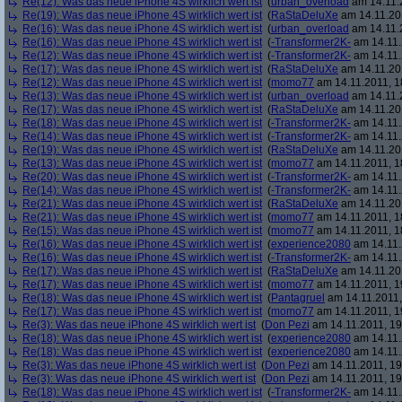
Re(12): Was das neue iPhone 4S wirklich wert ist
(
urban_overload
am 14.11.2
Re(19): Was das neue iPhone 4S wirklich wert ist
(
RaStaDeluXe
am 14.11.201
Re(16): Was das neue iPhone 4S wirklich wert ist
(
urban_overload
am 14.11.2
Re(16): Was das neue iPhone 4S wirklich wert ist
(
-Transformer2K-
am 14.11.
Re(12): Was das neue iPhone 4S wirklich wert ist
(
-Transformer2K-
am 14.11.
Re(17): Was das neue iPhone 4S wirklich wert ist
(
RaStaDeluXe
am 14.11.201
Re(12): Was das neue iPhone 4S wirklich wert ist
(
momo77
am 14.11.2011, 1
Re(13): Was das neue iPhone 4S wirklich wert ist
(
urban_overload
am 14.11.2
Re(17): Was das neue iPhone 4S wirklich wert ist
(
RaStaDeluXe
am 14.11.201
Re(18): Was das neue iPhone 4S wirklich wert ist
(
-Transformer2K-
am 14.11.
Re(14): Was das neue iPhone 4S wirklich wert ist
(
-Transformer2K-
am 14.11.
Re(19): Was das neue iPhone 4S wirklich wert ist
(
RaStaDeluXe
am 14.11.201
Re(13): Was das neue iPhone 4S wirklich wert ist
(
momo77
am 14.11.2011, 1
Re(20): Was das neue iPhone 4S wirklich wert ist
(
-Transformer2K-
am 14.11.
Re(14): Was das neue iPhone 4S wirklich wert ist
(
-Transformer2K-
am 14.11.
Re(21): Was das neue iPhone 4S wirklich wert ist
(
RaStaDeluXe
am 14.11.201
Re(21): Was das neue iPhone 4S wirklich wert ist
(
momo77
am 14.11.2011, 1
Re(15): Was das neue iPhone 4S wirklich wert ist
(
momo77
am 14.11.2011, 1
Re(16): Was das neue iPhone 4S wirklich wert ist
(
experience2080
am 14.11.
Re(16): Was das neue iPhone 4S wirklich wert ist
(
-Transformer2K-
am 14.11.
Re(17): Was das neue iPhone 4S wirklich wert ist
(
RaStaDeluXe
am 14.11.201
Re(17): Was das neue iPhone 4S wirklich wert ist
(
momo77
am 14.11.2011, 1
Re(18): Was das neue iPhone 4S wirklich wert ist
(
Pantagruel
am 14.11.2011,
Re(17): Was das neue iPhone 4S wirklich wert ist
(
momo77
am 14.11.2011, 1
Re(3): Was das neue iPhone 4S wirklich wert ist
(
Don Pezi
am 14.11.2011, 19
Re(18): Was das neue iPhone 4S wirklich wert ist
(
experience2080
am 14.11.
Re(18): Was das neue iPhone 4S wirklich wert ist
(
experience2080
am 14.11.
Re(3): Was das neue iPhone 4S wirklich wert ist
(
Don Pezi
am 14.11.2011, 19
Re(3): Was das neue iPhone 4S wirklich wert ist
(
Don Pezi
am 14.11.2011, 19
Re(18): Was das neue iPhone 4S wirklich wert ist
(
-Transformer2K-
am 14.11.