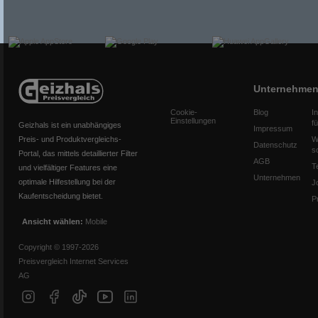
Unternehme
Cookie-
Blog
I
Einstellungen
f
Geizhals ist ein unabhängiges
Impressum
Preis- und Produktvergleichs-
W
Datenschutz
s
Portal, das mittels detaillierter Filter
AGB
T
und vielfältiger Features eine
Unternehmen
optimale Hilfestellung bei der
J
Kaufentscheidung bietet.
P
Ansicht wählen:
Mobile
Copyright © 1997-2026
Preisvergleich Internet Services
AG