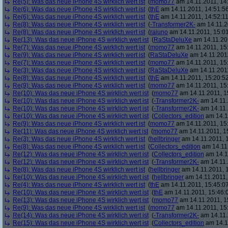
Re(5): Was das neue iPhone 4S wirklich wert ist
(
momo77
am 14.11.2011, 14
Re(6): Was das neue iPhone 4S wirklich wert ist
(
thE
am 14.11.2011, 14:51:5
Re(6): Was das neue iPhone 4S wirklich wert ist
(
thE
am 14.11.2011, 14:52:11
Re(8): Was das neue iPhone 4S wirklich wert ist
(
-Transformer2K-
am 14.11.2
Re(8): Was das neue iPhone 4S wirklich wert ist
(
raiuno
am 14.11.2011, 15:01
Re(13): Was das neue iPhone 4S wirklich wert ist
(
RaStaDeluXe
am 14.11.201
Re(7): Was das neue iPhone 4S wirklich wert ist
(
momo77
am 14.11.2011, 15
Re(9): Was das neue iPhone 4S wirklich wert ist
(
RaStaDeluXe
am 14.11.2011
Re(7): Was das neue iPhone 4S wirklich wert ist
(
momo77
am 14.11.2011, 15
Re(3): Was das neue iPhone 4S wirklich wert ist
(
RaStaDeluXe
am 14.11.2011
Re(8): Was das neue iPhone 4S wirklich wert ist
(
thE
am 14.11.2011, 15:20:5
Re(9): Was das neue iPhone 4S wirklich wert ist
(
momo77
am 14.11.2011, 15
Re(10): Was das neue iPhone 4S wirklich wert ist
(
momo77
am 14.11.2011, 1
Re(10): Was das neue iPhone 4S wirklich wert ist
(
-Transformer2K-
am 14.11.
Re(10): Was das neue iPhone 4S wirklich wert ist
(
-Transformer2K-
am 14.11.
Re(10): Was das neue iPhone 4S wirklich wert ist
(
Collectors_edition
am 14.11
Re(9): Was das neue iPhone 4S wirklich wert ist
(
momo77
am 14.11.2011, 15
Re(11): Was das neue iPhone 4S wirklich wert ist
(
momo77
am 14.11.2011, 1
Re(3): Was das neue iPhone 4S wirklich wert ist
(
hellbringer
am 14.11.2011, 1
Re(8): Was das neue iPhone 4S wirklich wert ist
(
Collectors_edition
am 14.11.
Re(12): Was das neue iPhone 4S wirklich wert ist
(
Collectors_edition
am 14.11
Re(12): Was das neue iPhone 4S wirklich wert ist
(
-Transformer2K-
am 14.11.
Re(8): Was das neue iPhone 4S wirklich wert ist
(
hellbringer
am 14.11.2011, 1
Re(10): Was das neue iPhone 4S wirklich wert ist
(
hellbringer
am 14.11.2011,
Re(4): Was das neue iPhone 4S wirklich wert ist
(
thE
am 14.11.2011, 15:45:0
Re(10): Was das neue iPhone 4S wirklich wert ist
(
thE
am 14.11.2011, 15:46:
Re(13): Was das neue iPhone 4S wirklich wert ist
(
momo77
am 14.11.2011, 1
Re(9): Was das neue iPhone 4S wirklich wert ist
(
momo77
am 14.11.2011, 15
Re(14): Was das neue iPhone 4S wirklich wert ist
(
-Transformer2K-
am 14.11.
Re(15): Was das neue iPhone 4S wirklich wert ist
(
Collectors_edition
am 14.11