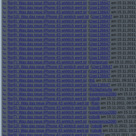
Re(4): Was das neue iPhone 4S wirklich wert ist
(
User136647
am 15.11.2011,
Re(6): Was das neue iPhone 4S wirklich wert ist
(
User136647
am 15.11.2011,
Re(4): Was das neue iPhone 4S wirklich wert ist
(
User136647
am 15.11.2011,
Re(10): Was das neue iPhone 4S wirklich wert ist
(
User136647
am 15.11.2011
Re(6): Was das neue iPhone 4S wirklich wert ist
(
User136647
am 15.11.2011,
Re(8): Was das neue iPhone 4S wirklich wert ist
(
User136647
am 15.11.2011,
Re(8): Was das neue iPhone 4S wirklich wert ist
(
User136647
am 15.11.2011,
Re(8): Was das neue iPhone 4S wirklich wert ist
(
User136647
am 15.11.2011,
Re(4): Was das neue iPhone 4S wirklich wert ist
(
User136647
am 15.11.2011,
Re(8): Was das neue iPhone 4S wirklich wert ist
(
User136647
am 15.11.2011,
Re(8): Was das neue iPhone 4S wirklich wert ist
(
User136647
am 15.11.2011,
Re(6): Was das neue iPhone 4S wirklich wert ist
(
User136647
am 15.11.2011,
Re(8): Was das neue iPhone 4S wirklich wert ist
(
User136647
am 15.11.2011,
Re(7): Was das neue iPhone 4S wirklich wert ist
(
Pantagruel
am 15.11.2011, 
Re(10): Was das neue iPhone 4S wirklich wert ist
(
User136647
am 15.11.2011
Re(8): Was das neue iPhone 4S wirklich wert ist
(
User136647
am 15.11.2011,
Re(6): Was das neue iPhone 4S wirklich wert ist
(
User136647
am 15.11.2011,
Re(8): Was das neue iPhone 4S wirklich wert ist
(
thE
am 15.11.2011, 09:32:11
Re(6): Was das neue iPhone 4S wirklich wert ist
(
User136647
am 15.11.2011,
Re(5): Was das neue iPhone 4S wirklich wert ist
(
RaStaDeluXe
am 15.11.2011
Re(4): Was das neue iPhone 4S wirklich wert ist
(
experience2080
am 15.11.2
Re(5): Was das neue iPhone 4S wirklich wert ist
(
robotti
am 15.11.2011, 09:57
Re(12): Was das neue iPhone 4S wirklich wert ist
(
Rain
am 15.11.2011, 09:57
Re(5): Was das neue iPhone 4S wirklich wert ist
(
robotti
am 15.11.2011, 09:58
Re(6): Was das neue iPhone 4S wirklich wert ist
(
experience2080
am 15.11.2
Re(7): Was das neue iPhone 4S wirklich wert ist
(
robotti
am 15.11.2011, 10:02
Re(8): Was das neue iPhone 4S wirklich wert ist
(
experience2080
am 15.11.2
Re(13): Was das neue iPhone 4S wirklich wert ist
(
robotti
am 15.11.2011, 10:0
Re(11): Was das neue iPhone 4S wirklich wert ist
(
robotti
am 15.11.2011, 10:0
Re(9): Was das neue iPhone 4S wirklich wert ist
(
momo77
am 15.11.2011, 10