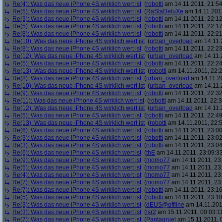
Re(4): Was das neue iPhone 4S wirklich wert ist
(
robotti
am 14.11.2011, 21:54
Re(5): Was das neue iPhone 4S wirklich wert ist
(
RaStaDeluXe
am 14.11.2011
Re(3): Was das neue iPhone 4S wirklich wert ist
(
robotti
am 14.11.2011, 22:12
Re(5): Was das neue iPhone 4S wirklich wert ist
(
robotti
am 14.11.2011, 22:17
Re(8): Was das neue iPhone 4S wirklich wert ist
(
robotti
am 14.11.2011, 22:21
Re(10): Was das neue iPhone 4S wirklich wert ist
(
urban_overload
am 14.11.2
Re(8): Was das neue iPhone 4S wirklich wert ist
(
robotti
am 14.11.2011, 22:23
Re(12): Was das neue iPhone 4S wirklich wert ist
(
urban_overload
am 14.11.2
Re(5): Was das neue iPhone 4S wirklich wert ist
(
robotti
am 14.11.2011, 22:24
Re(13): Was das neue iPhone 4S wirklich wert ist
(
robotti
am 14.11.2011, 22:2
Re(8): Was das neue iPhone 4S wirklich wert ist
(
urban_overload
am 14.11.20
Re(10): Was das neue iPhone 4S wirklich wert ist
(
urban_overload
am 14.11.2
Re(9): Was das neue iPhone 4S wirklich wert ist
(
robotti
am 14.11.2011, 22:32
Re(11): Was das neue iPhone 4S wirklich wert ist
(
robotti
am 14.11.2011, 22:3
Re(12): Was das neue iPhone 4S wirklich wert ist
(
urban_overload
am 14.11.2
Re(5): Was das neue iPhone 4S wirklich wert ist
(
robotti
am 14.11.2011, 22:49
Re(13): Was das neue iPhone 4S wirklich wert ist
(
robotti
am 14.11.2011, 22:5
Re(6): Was das neue iPhone 4S wirklich wert ist
(
robotti
am 14.11.2011, 23:00
Re(3): Was das neue iPhone 4S wirklich wert ist
(
robotti
am 14.11.2011, 23:02
Re(3): Was das neue iPhone 4S wirklich wert ist
(
robotti
am 14.11.2011, 23:04
Re(6): Was das neue iPhone 4S wirklich wert ist
(
thE
am 14.11.2011, 23:09:3
Re(9): Was das neue iPhone 4S wirklich wert ist
(
momo77
am 14.11.2011, 23
Re(5): Was das neue iPhone 4S wirklich wert ist
(
momo77
am 14.11.2011, 23:
Re(4): Was das neue iPhone 4S wirklich wert ist
(
momo77
am 14.11.2011, 23
Re(7): Was das neue iPhone 4S wirklich wert ist
(
momo77
am 14.11.2011, 23
Re(7): Was das neue iPhone 4S wirklich wert ist
(
robotti
am 14.11.2011, 23:16
Re(5): Was das neue iPhone 4S wirklich wert ist
(
robotti
am 14.11.2011, 23:18
Re(3): Was das neue iPhone 4S wirklich wert ist
(
dEUS@offline
am 14.11.201
Re(3): Was das neue iPhone 4S wirklich wert ist
(
lsr2
am 15.11.2011, 00:03:1
Re(7): Was das neue iPhone 4S wirklich wert ist
(
Pantagruel
am 15.11.2011, 