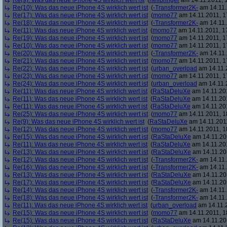
Re(9): Was das neue iPhone 4S wirklich wert ist
(
hellbringer
am 14.11.2011, 1
Re(10): Was das neue iPhone 4S wirklich wert ist
(
-Transformer2K-
am 14.11.
Re(17): Was das neue iPhone 4S wirklich wert ist
(
momo77
am 14.11.2011, 1
Re(18): Was das neue iPhone 4S wirklich wert ist
(
-Transformer2K-
am 14.11.
Re(11): Was das neue iPhone 4S wirklich wert ist
(
momo77
am 14.11.2011, 1
Re(19): Was das neue iPhone 4S wirklich wert ist
(
momo77
am 14.11.2011, 1
Re(10): Was das neue iPhone 4S wirklich wert ist
(
momo77
am 14.11.2011, 1
Re(20): Was das neue iPhone 4S wirklich wert ist
(
-Transformer2K-
am 14.11.
Re(21): Was das neue iPhone 4S wirklich wert ist
(
momo77
am 14.11.2011, 1
Re(22): Was das neue iPhone 4S wirklich wert ist
(
urban_overload
am 14.11.2
Re(23): Was das neue iPhone 4S wirklich wert ist
(
momo77
am 14.11.2011, 1
Re(24): Was das neue iPhone 4S wirklich wert ist
(
urban_overload
am 14.11.2
Re(11): Was das neue iPhone 4S wirklich wert ist
(
RaStaDeluXe
am 14.11.201
Re(11): Was das neue iPhone 4S wirklich wert ist
(
RaStaDeluXe
am 14.11.201
Re(11): Was das neue iPhone 4S wirklich wert ist
(
RaStaDeluXe
am 14.11.201
Re(25): Was das neue iPhone 4S wirklich wert ist
(
momo77
am 14.11.2011, 1
Re(9): Was das neue iPhone 4S wirklich wert ist
(
RaStaDeluXe
am 14.11.2011
Re(12): Was das neue iPhone 4S wirklich wert ist
(
momo77
am 14.11.2011, 1
Re(15): Was das neue iPhone 4S wirklich wert ist
(
RaStaDeluXe
am 14.11.201
Re(11): Was das neue iPhone 4S wirklich wert ist
(
RaStaDeluXe
am 14.11.201
Re(13): Was das neue iPhone 4S wirklich wert ist
(
RaStaDeluXe
am 14.11.201
Re(12): Was das neue iPhone 4S wirklich wert ist
(
-Transformer2K-
am 14.11.
Re(16): Was das neue iPhone 4S wirklich wert ist
(
-Transformer2K-
am 14.11.
Re(13): Was das neue iPhone 4S wirklich wert ist
(
RaStaDeluXe
am 14.11.201
Re(17): Was das neue iPhone 4S wirklich wert ist
(
RaStaDeluXe
am 14.11.201
Re(14): Was das neue iPhone 4S wirklich wert ist
(
-Transformer2K-
am 14.11.
Re(18): Was das neue iPhone 4S wirklich wert ist
(
-Transformer2K-
am 14.11.
Re(11): Was das neue iPhone 4S wirklich wert ist
(
urban_overload
am 14.11.2
Re(15): Was das neue iPhone 4S wirklich wert ist
(
momo77
am 14.11.2011, 1
Re(15): Was das neue iPhone 4S wirklich wert ist
(
RaStaDeluXe
am 14.11.201