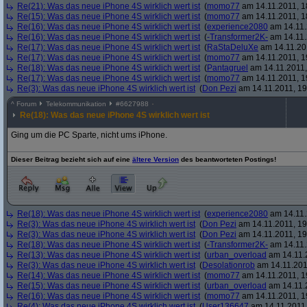
Re(21): Was das neue iPhone 4S wirklich wert ist
(
momo77
am 14.11.2011, 1
Re(15): Was das neue iPhone 4S wirklich wert ist
(
momo77
am 14.11.2011, 1
Re(16): Was das neue iPhone 4S wirklich wert ist
(
experience2080
am 14.11.
Re(16): Was das neue iPhone 4S wirklich wert ist
(
-Transformer2K-
am 14.11.
Re(17): Was das neue iPhone 4S wirklich wert ist
(
RaStaDeluXe
am 14.11.201
Re(17): Was das neue iPhone 4S wirklich wert ist
(
momo77
am 14.11.2011, 1
Re(18): Was das neue iPhone 4S wirklich wert ist
(
Pantagruel
am 14.11.2011,
Re(17): Was das neue iPhone 4S wirklich wert ist
(
momo77
am 14.11.2011, 1
Re(3): Was das neue iPhone 4S wirklich wert ist
(
Don Pezi
am 14.11.2011, 19
^
Forum
Telekommunikation
#
6627988
Re(18): Was das neue iPhone 4S wirklich wert ist
Ging um die PC Sparte, nicht ums iPhone.
Dieser Beitrag bezieht sich auf eine
ältere Version
des beantworteten Postings!
Re(18): Was das neue iPhone 4S wirklich wert ist
(
experience2080
am 14.11.
Re(3): Was das neue iPhone 4S wirklich wert ist
(
Don Pezi
am 14.11.2011, 19
Re(3): Was das neue iPhone 4S wirklich wert ist
(
Don Pezi
am 14.11.2011, 19
Re(18): Was das neue iPhone 4S wirklich wert ist
(
-Transformer2K-
am 14.11.
Re(13): Was das neue iPhone 4S wirklich wert ist
(
urban_overload
am 14.11.2
Re(3): Was das neue iPhone 4S wirklich wert ist
(
Desolationrob
am 14.11.201
Re(14): Was das neue iPhone 4S wirklich wert ist
(
momo77
am 14.11.2011, 1
Re(15): Was das neue iPhone 4S wirklich wert ist
(
urban_overload
am 14.11.2
Re(16): Was das neue iPhone 4S wirklich wert ist
(
momo77
am 14.11.2011, 1
Re(4): Was das neue iPhone 4S wirklich wert ist
(
User136647
am 14.11.2011,