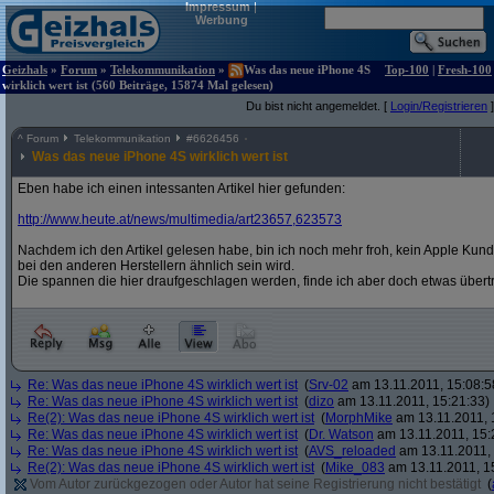
Impressum
|
Werbung
Geizhals
»
Forum
»
Telekommunikation
»
Was das neue iPhone 4S
Top-100
|
Fresh-100
wirklich wert ist (560 Beiträge, 15874 Mal gelesen)
Du bist nicht angemeldet. [
Login/Registrieren
]
^
Forum
Telekommunikation
#
6626456
Was das neue iPhone 4S wirklich wert ist
Eben habe ich einen intessanten Artikel hier gefunden:
http:/
/
www.heute.at/
news/
multimedia/
art23657,623573
Nachdem ich den Artikel gelesen habe, bin ich noch mehr froh, kein Apple Kund
bei den anderen Herstellern ähnlich sein wird.
Die spannen die hier draufgeschlagen werden, finde ich aber doch etwas übert
Re: Was das neue iPhone 4S wirklich wert ist
(
Srv-02
am 13.11.2011, 15:08:5
Re: Was das neue iPhone 4S wirklich wert ist
(
dizo
am 13.11.2011, 15:21:33)
Re(2): Was das neue iPhone 4S wirklich wert ist
(
MorphMike
am 13.11.2011, 
Re: Was das neue iPhone 4S wirklich wert ist
(
Dr. Watson
am 13.11.2011, 15:
Re: Was das neue iPhone 4S wirklich wert ist
(
AVS_reloaded
am 13.11.2011, 
Re(2): Was das neue iPhone 4S wirklich wert ist
(
Mike_083
am 13.11.2011, 1
Vom Autor zurückgezogen oder Autor hat seine Registrierung nicht bestätigt
(