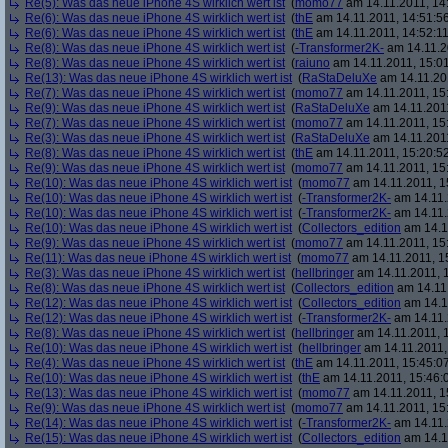
Re(5): Was das neue iPhone 4S wirklich wert ist
(
momo77
am 14.11.2011, 14
Re(6): Was das neue iPhone 4S wirklich wert ist
(
thE
am 14.11.2011, 14:51:5
Re(6): Was das neue iPhone 4S wirklich wert ist
(
thE
am 14.11.2011, 14:52:11
Re(8): Was das neue iPhone 4S wirklich wert ist
(
-Transformer2K-
am 14.11.2
Re(8): Was das neue iPhone 4S wirklich wert ist
(
raiuno
am 14.11.2011, 15:01
Re(13): Was das neue iPhone 4S wirklich wert ist
(
RaStaDeluXe
am 14.11.201
Re(7): Was das neue iPhone 4S wirklich wert ist
(
momo77
am 14.11.2011, 15
Re(9): Was das neue iPhone 4S wirklich wert ist
(
RaStaDeluXe
am 14.11.2011
Re(7): Was das neue iPhone 4S wirklich wert ist
(
momo77
am 14.11.2011, 15
Re(3): Was das neue iPhone 4S wirklich wert ist
(
RaStaDeluXe
am 14.11.2011
Re(8): Was das neue iPhone 4S wirklich wert ist
(
thE
am 14.11.2011, 15:20:5
Re(9): Was das neue iPhone 4S wirklich wert ist
(
momo77
am 14.11.2011, 15
Re(10): Was das neue iPhone 4S wirklich wert ist
(
momo77
am 14.11.2011, 1
Re(10): Was das neue iPhone 4S wirklich wert ist
(
-Transformer2K-
am 14.11.
Re(10): Was das neue iPhone 4S wirklich wert ist
(
-Transformer2K-
am 14.11.
Re(10): Was das neue iPhone 4S wirklich wert ist
(
Collectors_edition
am 14.11
Re(9): Was das neue iPhone 4S wirklich wert ist
(
momo77
am 14.11.2011, 15
Re(11): Was das neue iPhone 4S wirklich wert ist
(
momo77
am 14.11.2011, 1
Re(3): Was das neue iPhone 4S wirklich wert ist
(
hellbringer
am 14.11.2011, 1
Re(8): Was das neue iPhone 4S wirklich wert ist
(
Collectors_edition
am 14.11.
Re(12): Was das neue iPhone 4S wirklich wert ist
(
Collectors_edition
am 14.11
Re(12): Was das neue iPhone 4S wirklich wert ist
(
-Transformer2K-
am 14.11.
Re(8): Was das neue iPhone 4S wirklich wert ist
(
hellbringer
am 14.11.2011, 1
Re(10): Was das neue iPhone 4S wirklich wert ist
(
hellbringer
am 14.11.2011,
Re(4): Was das neue iPhone 4S wirklich wert ist
(
thE
am 14.11.2011, 15:45:0
Re(10): Was das neue iPhone 4S wirklich wert ist
(
thE
am 14.11.2011, 15:46:
Re(13): Was das neue iPhone 4S wirklich wert ist
(
momo77
am 14.11.2011, 1
Re(9): Was das neue iPhone 4S wirklich wert ist
(
momo77
am 14.11.2011, 15
Re(14): Was das neue iPhone 4S wirklich wert ist
(
-Transformer2K-
am 14.11.
Re(15): Was das neue iPhone 4S wirklich wert ist
(
Collectors_edition
am 14.11