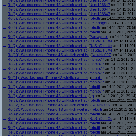
Re(6): Was das neue iPhone 4S wirklich wert ist
(
User136647
am 14.11.2011,
Re(8): Was das neue iPhone 4S wirklich wert ist
(
User136647
am 14.11.2011,
Re(8): Was das neue iPhone 4S wirklich wert ist
(
User136647
am 14.11.2011,
Re(8): Was das neue iPhone 4S wirklich wert ist
(
User136647
am 14.11.2011,
Re(5): Was das neue iPhone 4S wirklich wert ist
(
robotti
am 14.11.2011, 20:52
Re(5): Was das neue iPhone 4S wirklich wert ist
(
hellbringer
am 14.11.2011, 2
Re(9): Was das neue iPhone 4S wirklich wert ist
(
robotti
am 14.11.2011, 20:56
Re(7): Was das neue iPhone 4S wirklich wert ist
(
robotti
am 14.11.2011, 20:59
Re(5): Was das neue iPhone 4S wirklich wert ist
(
Pantagruel
am 14.11.2011, 
Re(7): Was das neue iPhone 4S wirklich wert ist
(
RaStaDeluXe
am 14.11.2011
Re(7): Was das neue iPhone 4S wirklich wert ist
(
RaStaDeluXe
am 14.11.2011
Re(3): Was das neue iPhone 4S wirklich wert ist
(
RaStaDeluXe
am 14.11.2011
Re(10): Was das neue iPhone 4S wirklich wert ist
(
Newbie007
am 14.11.2011,
Re(7): Was das neue iPhone 4S wirklich wert ist
(
momo77
am 14.11.2011, 21
Re(7): Was das neue iPhone 4S wirklich wert ist
(
momo77
am 14.11.2011, 21
Re(7): Was das neue iPhone 4S wirklich wert ist
(
momo77
am 14.11.2011, 21
Re(7): Was das neue iPhone 4S wirklich wert ist
(
momo77
am 14.11.2011, 21
Re(11): Was das neue iPhone 4S wirklich wert ist
(
robotti
am 14.11.2011, 21:3
Re(5): Was das neue iPhone 4S wirklich wert ist
(
momo77
am 14.11.2011, 21
Re(9): Was das neue iPhone 4S wirklich wert ist
(
robotti
am 14.11.2011, 21:36
Re(6): Was das neue iPhone 4S wirklich wert ist
(
momo77
am 14.11.2011, 21
Re(8): Was das neue iPhone 4S wirklich wert ist
(
gp
am 14.11.2011, 21:39:14
Re(7): Was das neue iPhone 4S wirklich wert ist
(
robotti
am 14.11.2011, 21:39
Re(12): Was das neue iPhone 4S wirklich wert ist
(
Newbie007
am 14.11.2011,
Re(13): Was das neue iPhone 4S wirklich wert ist
(
robotti
am 14.11.2011, 21:5
Re(4): Was das neue iPhone 4S wirklich wert ist
(
robotti
am 14.11.2011, 21:54
Re(5): Was das neue iPhone 4S wirklich wert ist
(
RaStaDeluXe
am 14.11.2011
Re(3): Was das neue iPhone 4S wirklich wert ist
(
robotti
am 14.11.2011, 22:12
Re(5): Was das neue iPhone 4S wirklich wert ist
(
robotti
am 14.11.2011, 22:17
Re(8): Was das neue iPhone 4S wirklich wert ist
(
robotti
am 14.11.2011, 22:21