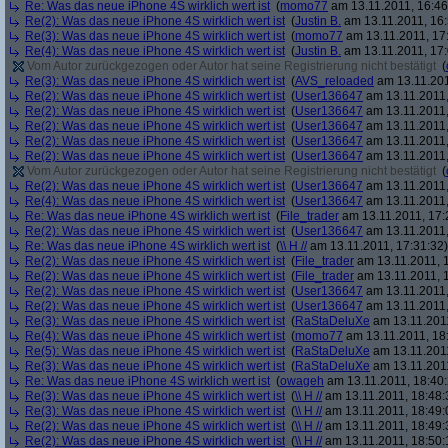
Re: Was das neue iPhone 4S wirklich wert ist
(
momo77
am 13.11.2011, 16:46
Re(2): Was das neue iPhone 4S wirklich wert ist
(
Justin B.
am 13.11.2011, 16:
Re(3): Was das neue iPhone 4S wirklich wert ist
(
momo77
am 13.11.2011, 17
Re(4): Was das neue iPhone 4S wirklich wert ist
(
Justin B.
am 13.11.2011, 17:
Vom Autor zurückgezogen oder Autor hat seine Registrierung nicht bestätigt
(
Re(3): Was das neue iPhone 4S wirklich wert ist
(
AVS_reloaded
am 13.11.201
Re(2): Was das neue iPhone 4S wirklich wert ist
(
User136647
am 13.11.2011,
Re(2): Was das neue iPhone 4S wirklich wert ist
(
User136647
am 13.11.2011,
Re(2): Was das neue iPhone 4S wirklich wert ist
(
User136647
am 13.11.2011,
Re(2): Was das neue iPhone 4S wirklich wert ist
(
User136647
am 13.11.2011,
Re(2): Was das neue iPhone 4S wirklich wert ist
(
User136647
am 13.11.2011,
Vom Autor zurückgezogen oder Autor hat seine Registrierung nicht bestätigt
(
Re(2): Was das neue iPhone 4S wirklich wert ist
(
User136647
am 13.11.2011,
Re(4): Was das neue iPhone 4S wirklich wert ist
(
User136647
am 13.11.2011,
Re: Was das neue iPhone 4S wirklich wert ist
(
File_trader
am 13.11.2011, 17:
Re(2): Was das neue iPhone 4S wirklich wert ist
(
User136647
am 13.11.2011,
Re: Was das neue iPhone 4S wirklich wert ist
(
\\ H //
am 13.11.2011, 17:31:32)
Re(2): Was das neue iPhone 4S wirklich wert ist
(
File_trader
am 13.11.2011, 1
Re(2): Was das neue iPhone 4S wirklich wert ist
(
File_trader
am 13.11.2011, 1
Re(2): Was das neue iPhone 4S wirklich wert ist
(
User136647
am 13.11.2011,
Re(2): Was das neue iPhone 4S wirklich wert ist
(
User136647
am 13.11.2011,
Re(3): Was das neue iPhone 4S wirklich wert ist
(
RaStaDeluXe
am 13.11.2011
Re(4): Was das neue iPhone 4S wirklich wert ist
(
momo77
am 13.11.2011, 18
Re(5): Was das neue iPhone 4S wirklich wert ist
(
RaStaDeluXe
am 13.11.2011
Re(3): Was das neue iPhone 4S wirklich wert ist
(
RaStaDeluXe
am 13.11.2011
Re: Was das neue iPhone 4S wirklich wert ist
(
owageh
am 13.11.2011, 18:40:
Re(3): Was das neue iPhone 4S wirklich wert ist
(
\\ H //
am 13.11.2011, 18:48:
Re(3): Was das neue iPhone 4S wirklich wert ist
(
\\ H //
am 13.11.2011, 18:49:
Re(2): Was das neue iPhone 4S wirklich wert ist
(
\\ H //
am 13.11.2011, 18:49:
Re(2): Was das neue iPhone 4S wirklich wert ist
(
\\ H //
am 13.11.2011, 18:50: