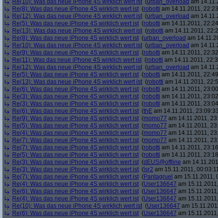
Re(10): Was das neue iPhone 4S wirklich wert ist
(
urban_overload
am 14.11.2
Re(8): Was das neue iPhone 4S wirklich wert ist
(
robotti
am 14.11.2011, 22:23
Re(12): Was das neue iPhone 4S wirklich wert ist
(
urban_overload
am 14.11.2
Re(5): Was das neue iPhone 4S wirklich wert ist
(
robotti
am 14.11.2011, 22:24
Re(13): Was das neue iPhone 4S wirklich wert ist
(
robotti
am 14.11.2011, 22:2
Re(8): Was das neue iPhone 4S wirklich wert ist
(
urban_overload
am 14.11.20
Re(10): Was das neue iPhone 4S wirklich wert ist
(
urban_overload
am 14.11.2
Re(9): Was das neue iPhone 4S wirklich wert ist
(
robotti
am 14.11.2011, 22:32
Re(11): Was das neue iPhone 4S wirklich wert ist
(
robotti
am 14.11.2011, 22:3
Re(12): Was das neue iPhone 4S wirklich wert ist
(
urban_overload
am 14.11.2
Re(5): Was das neue iPhone 4S wirklich wert ist
(
robotti
am 14.11.2011, 22:49
Re(13): Was das neue iPhone 4S wirklich wert ist
(
robotti
am 14.11.2011, 22:5
Re(6): Was das neue iPhone 4S wirklich wert ist
(
robotti
am 14.11.2011, 23:00
Re(3): Was das neue iPhone 4S wirklich wert ist
(
robotti
am 14.11.2011, 23:02
Re(3): Was das neue iPhone 4S wirklich wert ist
(
robotti
am 14.11.2011, 23:04
Re(6): Was das neue iPhone 4S wirklich wert ist
(
thE
am 14.11.2011, 23:09:3
Re(9): Was das neue iPhone 4S wirklich wert ist
(
momo77
am 14.11.2011, 23
Re(5): Was das neue iPhone 4S wirklich wert ist
(
momo77
am 14.11.2011, 23:
Re(4): Was das neue iPhone 4S wirklich wert ist
(
momo77
am 14.11.2011, 23
Re(7): Was das neue iPhone 4S wirklich wert ist
(
momo77
am 14.11.2011, 23
Re(7): Was das neue iPhone 4S wirklich wert ist
(
robotti
am 14.11.2011, 23:16
Re(5): Was das neue iPhone 4S wirklich wert ist
(
robotti
am 14.11.2011, 23:18
Re(3): Was das neue iPhone 4S wirklich wert ist
(
dEUS@offline
am 14.11.201
Re(3): Was das neue iPhone 4S wirklich wert ist
(
lsr2
am 15.11.2011, 00:03:1
Re(7): Was das neue iPhone 4S wirklich wert ist
(
Pantagruel
am 15.11.2011, 
Re(4): Was das neue iPhone 4S wirklich wert ist
(
User136647
am 15.11.2011,
Re(6): Was das neue iPhone 4S wirklich wert ist
(
User136647
am 15.11.2011,
Re(4): Was das neue iPhone 4S wirklich wert ist
(
User136647
am 15.11.2011,
Re(10): Was das neue iPhone 4S wirklich wert ist
(
User136647
am 15.11.2011
Re(6): Was das neue iPhone 4S wirklich wert ist
(
User136647
am 15.11.2011,