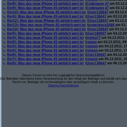
Re(9): Was das neue iPhone 4S wirklich wert ist
(
Codename 47
am 03.12.2
Re(9): Was das neue iPhone 4S wirklich wert ist
(
Codename 47
am 03.12.2
Re(10): Was das neue iPhone 4S wirklich wert ist
(
User136647
am 03.12.2
Re(4): Was das neue iPhone 4S wirklich wert ist
(
User136647
am 03.12.201
Re(12): Was das neue iPhone 4S wirklich wert ist
(
User136647
am 03.12.2
Re(13): Was das neue iPhone 4S wirklich wert ist
(
experience2080
am 03.1
Re(14): Was das neue iPhone 4S wirklich wert ist
(
User136647
am 03.12.2
Re(5): Was das neue iPhone 4S wirklich wert ist
(
User188907
am 04.12.201
Re(4): Was das neue iPhone 4S wirklich wert ist
(
momo77
am 04.12.2011, 
Re(6): Was das neue iPhone 4S wirklich wert ist
(
raiuno
am 04.12.2011, 09
Re(5): Was das neue iPhone 4S wirklich wert ist
(
ronsen
am 04.12.2011, 17
Re(5): Was das neue iPhone 4S wirklich wert ist
(
ronsen
am 04.12.2011, 17
Re(6): Was das neue iPhone 4S wirklich wert ist
(
User136647
am 04.12.201
Re(7): Was das neue iPhone 4S wirklich wert ist
(
ronsen
am 05.12.2011, 20
Re(8): Was das neue iPhone 4S wirklich wert ist
(
User136647
am 06.12.201
Dieses Forum ist eine frei zugängliche Diskussionsplattform.
Der Betreiber übernimmt keine Verantwortung für den Inhalt der Beiträge und behält sich das
Recht vor, Beiträge mit rechtswidrigem oder anstößigem Inhalt zu löschen.
Datenschutzerklärung