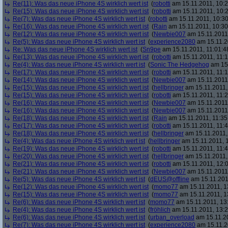
Re(11): Was das neue iPhone 4S wirklich wert ist
(
robotti
am 15.11.2011, 10:2
Re(15): Was das neue iPhone 4S wirklich wert ist
(
robotti
am 15.11.2011, 10:2
Re(7): Was das neue iPhone 4S wirklich wert ist
(
robotti
am 15.11.2011, 10:30
Re(16): Was das neue iPhone 4S wirklich wert ist
(
Rain
am 15.11.2011, 10:30
Re(12): Was das neue iPhone 4S wirklich wert ist
(
Newbie007
am 15.11.2011,
Re(5): Was das neue iPhone 4S wirklich wert ist
(
experience2080
am 15.11.2
Re: Was das neue iPhone 4S wirklich wert ist
(
Sn9pe
am 15.11.2011, 11:01:4
Re(13): Was das neue iPhone 4S wirklich wert ist
(
robotti
am 15.11.2011, 11:1
Re(4): Was das neue iPhone 4S wirklich wert ist
(
Sonic The Hedgehog
am 15.
Re(17): Was das neue iPhone 4S wirklich wert ist
(
robotti
am 15.11.2011, 11:1
Re(14): Was das neue iPhone 4S wirklich wert ist
(
Newbie007
am 15.11.2011,
Re(15): Was das neue iPhone 4S wirklich wert ist
(
hellbringer
am 15.11.2011,
Re(15): Was das neue iPhone 4S wirklich wert ist
(
robotti
am 15.11.2011, 11:2
Re(16): Was das neue iPhone 4S wirklich wert ist
(
Newbie007
am 15.11.2011,
Re(16): Was das neue iPhone 4S wirklich wert ist
(
Newbie007
am 15.11.2011,
Re(18): Was das neue iPhone 4S wirklich wert ist
(
Rain
am 15.11.2011, 11:35
Re(17): Was das neue iPhone 4S wirklich wert ist
(
robotti
am 15.11.2011, 11:4
Re(18): Was das neue iPhone 4S wirklich wert ist
(
hellbringer
am 15.11.2011,
Re(4): Was das neue iPhone 4S wirklich wert ist
(
hellbringer
am 15.11.2011, 1
Re(19): Was das neue iPhone 4S wirklich wert ist
(
robotti
am 15.11.2011, 11:4
Re(20): Was das neue iPhone 4S wirklich wert ist
(
hellbringer
am 15.11.2011,
Re(21): Was das neue iPhone 4S wirklich wert ist
(
robotti
am 15.11.2011, 12:0
Re(21): Was das neue iPhone 4S wirklich wert ist
(
Newbie007
am 15.11.2011,
Re(5): Was das neue iPhone 4S wirklich wert ist
(
dEUS@offline
am 15.11.201
Re(12): Was das neue iPhone 4S wirklich wert ist
(
momo77
am 15.11.2011, 1
Re(15): Was das neue iPhone 4S wirklich wert ist
(
momo77
am 15.11.2011, 1
Re(6): Was das neue iPhone 4S wirklich wert ist
(
momo77
am 15.11.2011, 13
Re(4): Was das neue iPhone 4S wirklich wert ist
(
fröhlich
am 15.11.2011, 13:2
Re(6): Was das neue iPhone 4S wirklich wert ist
(
urban_overload
am 15.11.20
Re(7): Was das neue iPhone 4S wirklich wert ist
(
experience2080
am 15.11.2