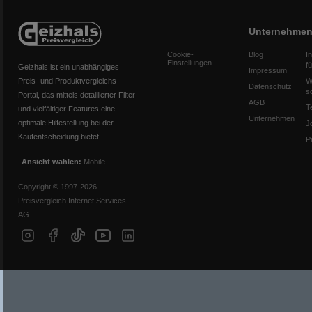
Unternehme
Cookie-
Blog
I
Einstellungen
f
Geizhals ist ein unabhängiges
Impressum
Preis- und Produktvergleichs-
W
Datenschutz
s
Portal, das mittels detaillierter Filter
AGB
T
und vielfältiger Features eine
Unternehmen
optimale Hilfestellung bei der
J
Kaufentscheidung bietet.
P
Ansicht wählen:
Mobile
Copyright © 1997-2026
Preisvergleich Internet Services
AG