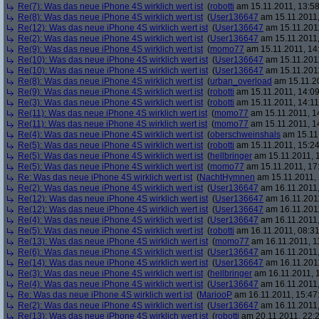
Re(7): Was das neue iPhone 4S wirklich wert ist
(
robotti
am 15.11.2011, 13:58
Re(8): Was das neue iPhone 4S wirklich wert ist
(
User136647
am 15.11.2011,
Re(12): Was das neue iPhone 4S wirklich wert ist
(
User136647
am 15.11.2011
Re(2): Was das neue iPhone 4S wirklich wert ist
(
User136647
am 15.11.2011,
Re(9): Was das neue iPhone 4S wirklich wert ist
(
momo77
am 15.11.2011, 14
Re(10): Was das neue iPhone 4S wirklich wert ist
(
User136647
am 15.11.2011
Re(10): Was das neue iPhone 4S wirklich wert ist
(
User136647
am 15.11.2011
Re(8): Was das neue iPhone 4S wirklich wert ist
(
urban_overload
am 15.11.20
Re(9): Was das neue iPhone 4S wirklich wert ist
(
robotti
am 15.11.2011, 14:09
Re(3): Was das neue iPhone 4S wirklich wert ist
(
robotti
am 15.11.2011, 14:11
Re(11): Was das neue iPhone 4S wirklich wert ist
(
momo77
am 15.11.2011, 1
Re(11): Was das neue iPhone 4S wirklich wert ist
(
momo77
am 15.11.2011, 1
Re(4): Was das neue iPhone 4S wirklich wert ist
(
oberschweinshals
am 15.11.
Re(5): Was das neue iPhone 4S wirklich wert ist
(
robotti
am 15.11.2011, 15:24
Re(5): Was das neue iPhone 4S wirklich wert ist
(
hellbringer
am 15.11.2011, 1
Re(5): Was das neue iPhone 4S wirklich wert ist
(
momo77
am 15.11.2011, 17
Re: Was das neue iPhone 4S wirklich wert ist
(
NachtHymnen
am 15.11.2011, 
Re(2): Was das neue iPhone 4S wirklich wert ist
(
User136647
am 16.11.2011,
Re(12): Was das neue iPhone 4S wirklich wert ist
(
User136647
am 16.11.2011
Re(12): Was das neue iPhone 4S wirklich wert ist
(
User136647
am 16.11.2011
Re(4): Was das neue iPhone 4S wirklich wert ist
(
User136647
am 16.11.2011,
Re(5): Was das neue iPhone 4S wirklich wert ist
(
robotti
am 16.11.2011, 08:31
Re(13): Was das neue iPhone 4S wirklich wert ist
(
momo77
am 16.11.2011, 1
Re(6): Was das neue iPhone 4S wirklich wert ist
(
User136647
am 16.11.2011,
Re(14): Was das neue iPhone 4S wirklich wert ist
(
User136647
am 16.11.2011
Re(3): Was das neue iPhone 4S wirklich wert ist
(
hellbringer
am 16.11.2011, 1
Re(4): Was das neue iPhone 4S wirklich wert ist
(
User136647
am 16.11.2011,
Re: Was das neue iPhone 4S wirklich wert ist
(
MariooP
am 16.11.2011, 15:47
Re(2): Was das neue iPhone 4S wirklich wert ist
(
User136647
am 16.11.2011,
Re(13): Was das neue iPhone 4S wirklich wert ist
(
robotti
am 20.11.2011, 22:2