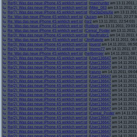
Re(6): Was das neue iPhone 4S wirklich wert ist
(
mainhunter
am 13.11.2011, 
Re(2): Was das neue iPhone 4S wirklich wert ist
(
Mike_083
am 13.11.2011, 2
Re(7): Was das neue iPhone 4S wirklich wert ist
(
RaStaDeluXe
am 13.11.2011
Re: Was das neue iPhone 4S wirklich wert ist
(
Juzam
am 13.11.2011, 22:27:3
Re: Was das neue iPhone 4S wirklich wert ist
(
lsr2
am 13.11.2011, 22:54:03)
Re: Was das neue iPhone 4S wirklich wert ist
(
Roliboli
am 13.11.2011, 23:03:
Re: Was das neue iPhone 4S wirklich wert ist
(
Cereal_Poster
am 13.11.2011, 
Re(3): Was das neue iPhone 4S wirklich wert ist
(
kaufinator1
am 14.11.2011, 
Re: Was das neue iPhone 4S wirklich wert ist
(
JimRakete
am 14.11.2011, 06:
Re(3): Was das neue iPhone 4S wirklich wert ist
(
puerst
am 14.11.2011, 06:50
Re(2): Was das neue iPhone 4S wirklich wert ist
(
momo77
am 14.11.2011, 07
Re: Was das neue iPhone 4S wirklich wert ist
(
hellbringer
am 14.11.2011, 08:
Re(2): Was das neue iPhone 4S wirklich wert ist
(
User136647
am 14.11.2011,
Re(4): Was das neue iPhone 4S wirklich wert ist
(
User136647
am 14.11.2011,
Re(2): Was das neue iPhone 4S wirklich wert ist
(
User136647
am 14.11.2011,
Re(2): Was das neue iPhone 4S wirklich wert ist
(
raiuno
am 14.11.2011, 09:04
Re(4): Was das neue iPhone 4S wirklich wert ist
(
User136647
am 14.11.2011,
Re(2): Was das neue iPhone 4S wirklich wert ist
(
User136647
am 14.11.2011,
Re(2): Was das neue iPhone 4S wirklich wert ist
(
User136647
am 14.11.2011,
Re(2): Was das neue iPhone 4S wirklich wert ist
(
User136647
am 14.11.2011,
Re(2): Was das neue iPhone 4S wirklich wert ist
(
User136647
am 14.11.2011,
Re(2): Was das neue iPhone 4S wirklich wert ist
(
User136647
am 14.11.2011,
Re(2): Was das neue iPhone 4S wirklich wert ist
(
User136647
am 14.11.2011,
Re(2): Was das neue iPhone 4S wirklich wert ist
(
User136647
am 14.11.2011,
Re(5): Was das neue iPhone 4S wirklich wert ist
(
Cereal_Poster
am 14.11.201
Re(2): Was das neue iPhone 4S wirklich wert ist
(
User136647
am 14.11.2011,
Re(6): Was das neue iPhone 4S wirklich wert ist
(
User136647
am 14.11.2011,
Re(4): Was das neue iPhone 4S wirklich wert ist
(
User136647
am 14.11.2011,
Re(2): Was das neue iPhone 4S wirklich wert ist
(
User136647
am 14.11.2011,
Re(2): Was das neue iPhone 4S wirklich wert ist
(
User136647
am 14.11.2011,