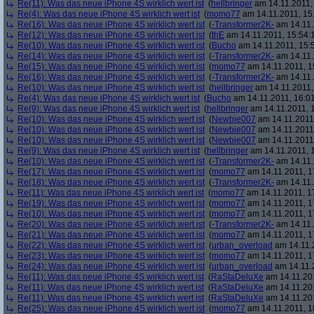
Re(11): Was das neue iPhone 4S wirklich wert ist
(
hellbringer
am 14.11.2011,
Re(4): Was das neue iPhone 4S wirklich wert ist
(
momo77
am 14.11.2011, 15
Re(16): Was das neue iPhone 4S wirklich wert ist
(
-Transformer2K-
am 14.11.
Re(12): Was das neue iPhone 4S wirklich wert ist
(
thE
am 14.11.2011, 15:54:
Re(10): Was das neue iPhone 4S wirklich wert ist
(
Bucho
am 14.11.2011, 15:
Re(14): Was das neue iPhone 4S wirklich wert ist
(
-Transformer2K-
am 14.11.
Re(15): Was das neue iPhone 4S wirklich wert ist
(
momo77
am 14.11.2011, 1
Re(16): Was das neue iPhone 4S wirklich wert ist
(
-Transformer2K-
am 14.11.
Re(10): Was das neue iPhone 4S wirklich wert ist
(
hellbringer
am 14.11.2011,
Re(4): Was das neue iPhone 4S wirklich wert ist
(
Bucho
am 14.11.2011, 16:01
Re(9): Was das neue iPhone 4S wirklich wert ist
(
hellbringer
am 14.11.2011, 1
Re(10): Was das neue iPhone 4S wirklich wert ist
(
Newbie007
am 14.11.2011,
Re(10): Was das neue iPhone 4S wirklich wert ist
(
Newbie007
am 14.11.2011,
Re(10): Was das neue iPhone 4S wirklich wert ist
(
Newbie007
am 14.11.2011,
Re(9): Was das neue iPhone 4S wirklich wert ist
(
hellbringer
am 14.11.2011, 1
Re(10): Was das neue iPhone 4S wirklich wert ist
(
-Transformer2K-
am 14.11.
Re(17): Was das neue iPhone 4S wirklich wert ist
(
momo77
am 14.11.2011, 1
Re(18): Was das neue iPhone 4S wirklich wert ist
(
-Transformer2K-
am 14.11.
Re(11): Was das neue iPhone 4S wirklich wert ist
(
momo77
am 14.11.2011, 1
Re(19): Was das neue iPhone 4S wirklich wert ist
(
momo77
am 14.11.2011, 1
Re(10): Was das neue iPhone 4S wirklich wert ist
(
momo77
am 14.11.2011, 1
Re(20): Was das neue iPhone 4S wirklich wert ist
(
-Transformer2K-
am 14.11.
Re(21): Was das neue iPhone 4S wirklich wert ist
(
momo77
am 14.11.2011, 1
Re(22): Was das neue iPhone 4S wirklich wert ist
(
urban_overload
am 14.11.2
Re(23): Was das neue iPhone 4S wirklich wert ist
(
momo77
am 14.11.2011, 1
Re(24): Was das neue iPhone 4S wirklich wert ist
(
urban_overload
am 14.11.2
Re(11): Was das neue iPhone 4S wirklich wert ist
(
RaStaDeluXe
am 14.11.201
Re(11): Was das neue iPhone 4S wirklich wert ist
(
RaStaDeluXe
am 14.11.201
Re(11): Was das neue iPhone 4S wirklich wert ist
(
RaStaDeluXe
am 14.11.201
Re(25): Was das neue iPhone 4S wirklich wert ist
(
momo77
am 14.11.2011, 1