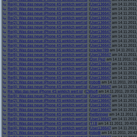
Re(4): Was das neue iPhone 4S wirklich wert ist
(
User136647
am 14.11.2011,
Re(4): Was das neue iPhone 4S wirklich wert ist
(
User136647
am 14.11.2011,
Re(4): Was das neue iPhone 4S wirklich wert ist
(
User136647
am 14.11.2011,
Re(2): Was das neue iPhone 4S wirklich wert ist
(
User136647
am 14.11.2011,
Re(2): Was das neue iPhone 4S wirklich wert ist
(
User136647
am 14.11.2011,
Re(4): Was das neue iPhone 4S wirklich wert ist
(
User136647
am 14.11.2011,
Re(4): Was das neue iPhone 4S wirklich wert ist
(
User136647
am 14.11.2011,
Re(4): Was das neue iPhone 4S wirklich wert ist
(
User136647
am 14.11.2011,
Re(4): Was das neue iPhone 4S wirklich wert ist
(
User136647
am 14.11.2011,
Re(4): Was das neue iPhone 4S wirklich wert ist
(
User136647
am 14.11.2011,
Re(5): Was das neue iPhone 4S wirklich wert ist
(
cracker789
am 14.11.2011, 
Re(6): Was das neue iPhone 4S wirklich wert ist
(
User136647
am 14.11.2011,
Re(5): Was das neue iPhone 4S wirklich wert ist
(
Don Pezi
am 14.11.2011, 20
Re(4): Was das neue iPhone 4S wirklich wert ist
(
User136647
am 14.11.2011,
Re(6): Was das neue iPhone 4S wirklich wert ist
(
User136647
am 14.11.2011,
Re(6): Was das neue iPhone 4S wirklich wert ist
(
User136647
am 14.11.2011,
Re(6): Was das neue iPhone 4S wirklich wert ist
(
User136647
am 14.11.2011,
Re(2): Was das neue iPhone 4S wirklich wert ist
(
robotti
am 14.11.2011, 20:33
Re(4): Was das neue iPhone 4S wirklich wert ist
(
User136647
am 14.11.2011,
Re: Was das neue iPhone 4S wirklich wert ist
(
CWsoft
am 14.11.2011, 20:35:
Re(6): Was das neue iPhone 4S wirklich wert ist
(
User136647
am 14.11.2011,
Re(2): Was das neue iPhone 4S wirklich wert ist
(
User136647
am 14.11.2011,
Re(4): Was das neue iPhone 4S wirklich wert ist
(
User136647
am 14.11.2011,
Re(6): Was das neue iPhone 4S wirklich wert ist
(
User136647
am 14.11.2011,
Re(3): Was das neue iPhone 4S wirklich wert ist
(
hellbringer
am 14.11.2011, 2
Re(6): Was das neue iPhone 4S wirklich wert ist
(
User136647
am 14.11.2011,
Re(6): Was das neue iPhone 4S wirklich wert ist
(
T.I.B
am 14.11.2011, 20:40:0
Re(4): Was das neue iPhone 4S wirklich wert ist
(
User136647
am 14.11.2011,
Re(7): Was das neue iPhone 4S wirklich wert ist
(
robotti
am 14.11.2011, 20:42