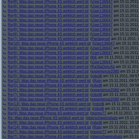
Re(8): Was das neue iPhone 4S wirklich wert ist
(
User136647
am 15.11.2011,
Re(8): Was das neue iPhone 4S wirklich wert ist
(
User136647
am 15.11.2011,
Re(8): Was das neue iPhone 4S wirklich wert ist
(
User136647
am 15.11.2011,
Re(4): Was das neue iPhone 4S wirklich wert ist
(
User136647
am 15.11.2011,
Re(8): Was das neue iPhone 4S wirklich wert ist
(
User136647
am 15.11.2011,
Re(8): Was das neue iPhone 4S wirklich wert ist
(
User136647
am 15.11.2011,
Re(6): Was das neue iPhone 4S wirklich wert ist
(
User136647
am 15.11.2011,
Re(8): Was das neue iPhone 4S wirklich wert ist
(
User136647
am 15.11.2011,
Re(7): Was das neue iPhone 4S wirklich wert ist
(
Pantagruel
am 15.11.2011, 
Re(10): Was das neue iPhone 4S wirklich wert ist
(
User136647
am 15.11.2011
Re(8): Was das neue iPhone 4S wirklich wert ist
(
User136647
am 15.11.2011,
Re(6): Was das neue iPhone 4S wirklich wert ist
(
User136647
am 15.11.2011,
Re(8): Was das neue iPhone 4S wirklich wert ist
(
thE
am 15.11.2011, 09:32:11
Re(6): Was das neue iPhone 4S wirklich wert ist
(
User136647
am 15.11.2011,
Re(5): Was das neue iPhone 4S wirklich wert ist
(
RaStaDeluXe
am 15.11.2011
Re(4): Was das neue iPhone 4S wirklich wert ist
(
experience2080
am 15.11.2
Re(5): Was das neue iPhone 4S wirklich wert ist
(
robotti
am 15.11.2011, 09:57
Re(12): Was das neue iPhone 4S wirklich wert ist
(
Rain
am 15.11.2011, 09:57
Re(5): Was das neue iPhone 4S wirklich wert ist
(
robotti
am 15.11.2011, 09:58
Re(6): Was das neue iPhone 4S wirklich wert ist
(
experience2080
am 15.11.2
Re(7): Was das neue iPhone 4S wirklich wert ist
(
robotti
am 15.11.2011, 10:02
Re(8): Was das neue iPhone 4S wirklich wert ist
(
experience2080
am 15.11.2
Re(13): Was das neue iPhone 4S wirklich wert ist
(
robotti
am 15.11.2011, 10:0
Re(11): Was das neue iPhone 4S wirklich wert ist
(
robotti
am 15.11.2011, 10:0
Re(9): Was das neue iPhone 4S wirklich wert ist
(
momo77
am 15.11.2011, 10
Re: Was das neue iPhone 4S wirklich wert ist
(
oberschweinshals
am 15.11.20
Re(9): Was das neue iPhone 4S wirklich wert ist
(
robotti
am 15.11.2011, 10:10
Re(14): Was das neue iPhone 4S wirklich wert ist
(
Rain
am 15.11.2011, 10:12
Re(7): Was das neue iPhone 4S wirklich wert ist
(
momo77
am 15.11.2011, 10
Re(7): Was das neue iPhone 4S wirklich wert ist
(
oberschweinshals
am 15.11.