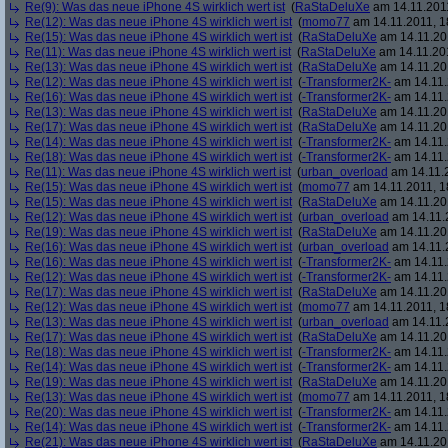
Re(9): Was das neue iPhone 4S wirklich wert ist
(
RaStaDeluXe
am 14.11.2011
Re(12): Was das neue iPhone 4S wirklich wert ist
(
momo77
am 14.11.2011, 1
Re(15): Was das neue iPhone 4S wirklich wert ist
(
RaStaDeluXe
am 14.11.201
Re(11): Was das neue iPhone 4S wirklich wert ist
(
RaStaDeluXe
am 14.11.201
Re(13): Was das neue iPhone 4S wirklich wert ist
(
RaStaDeluXe
am 14.11.201
Re(12): Was das neue iPhone 4S wirklich wert ist
(
-Transformer2K-
am 14.11.
Re(16): Was das neue iPhone 4S wirklich wert ist
(
-Transformer2K-
am 14.11.
Re(13): Was das neue iPhone 4S wirklich wert ist
(
RaStaDeluXe
am 14.11.201
Re(17): Was das neue iPhone 4S wirklich wert ist
(
RaStaDeluXe
am 14.11.201
Re(14): Was das neue iPhone 4S wirklich wert ist
(
-Transformer2K-
am 14.11.
Re(18): Was das neue iPhone 4S wirklich wert ist
(
-Transformer2K-
am 14.11.
Re(11): Was das neue iPhone 4S wirklich wert ist
(
urban_overload
am 14.11.2
Re(15): Was das neue iPhone 4S wirklich wert ist
(
momo77
am 14.11.2011, 1
Re(15): Was das neue iPhone 4S wirklich wert ist
(
RaStaDeluXe
am 14.11.201
Re(12): Was das neue iPhone 4S wirklich wert ist
(
urban_overload
am 14.11.2
Re(19): Was das neue iPhone 4S wirklich wert ist
(
RaStaDeluXe
am 14.11.201
Re(16): Was das neue iPhone 4S wirklich wert ist
(
urban_overload
am 14.11.2
Re(16): Was das neue iPhone 4S wirklich wert ist
(
-Transformer2K-
am 14.11.
Re(12): Was das neue iPhone 4S wirklich wert ist
(
-Transformer2K-
am 14.11.
Re(17): Was das neue iPhone 4S wirklich wert ist
(
RaStaDeluXe
am 14.11.201
Re(12): Was das neue iPhone 4S wirklich wert ist
(
momo77
am 14.11.2011, 1
Re(13): Was das neue iPhone 4S wirklich wert ist
(
urban_overload
am 14.11.2
Re(17): Was das neue iPhone 4S wirklich wert ist
(
RaStaDeluXe
am 14.11.201
Re(18): Was das neue iPhone 4S wirklich wert ist
(
-Transformer2K-
am 14.11.
Re(14): Was das neue iPhone 4S wirklich wert ist
(
-Transformer2K-
am 14.11.
Re(19): Was das neue iPhone 4S wirklich wert ist
(
RaStaDeluXe
am 14.11.201
Re(13): Was das neue iPhone 4S wirklich wert ist
(
momo77
am 14.11.2011, 1
Re(20): Was das neue iPhone 4S wirklich wert ist
(
-Transformer2K-
am 14.11.
Re(14): Was das neue iPhone 4S wirklich wert ist
(
-Transformer2K-
am 14.11.
Re(21): Was das neue iPhone 4S wirklich wert ist
(
RaStaDeluXe
am 14.11.201