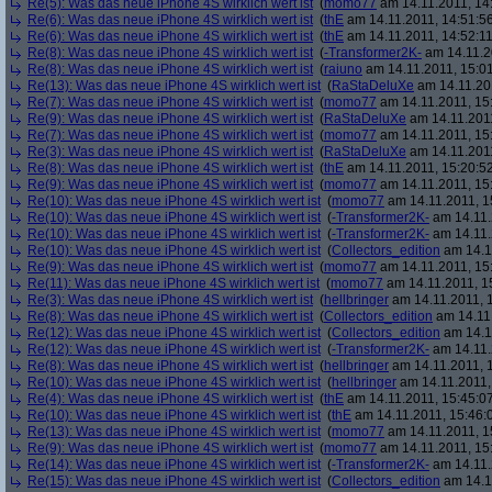
Re(5): Was das neue iPhone 4S wirklich wert ist
(
momo77
am 14.11.2011, 14
Re(6): Was das neue iPhone 4S wirklich wert ist
(
thE
am 14.11.2011, 14:51:5
Re(6): Was das neue iPhone 4S wirklich wert ist
(
thE
am 14.11.2011, 14:52:11
Re(8): Was das neue iPhone 4S wirklich wert ist
(
-Transformer2K-
am 14.11.2
Re(8): Was das neue iPhone 4S wirklich wert ist
(
raiuno
am 14.11.2011, 15:01
Re(13): Was das neue iPhone 4S wirklich wert ist
(
RaStaDeluXe
am 14.11.201
Re(7): Was das neue iPhone 4S wirklich wert ist
(
momo77
am 14.11.2011, 15
Re(9): Was das neue iPhone 4S wirklich wert ist
(
RaStaDeluXe
am 14.11.2011
Re(7): Was das neue iPhone 4S wirklich wert ist
(
momo77
am 14.11.2011, 15
Re(3): Was das neue iPhone 4S wirklich wert ist
(
RaStaDeluXe
am 14.11.2011
Re(8): Was das neue iPhone 4S wirklich wert ist
(
thE
am 14.11.2011, 15:20:5
Re(9): Was das neue iPhone 4S wirklich wert ist
(
momo77
am 14.11.2011, 15
Re(10): Was das neue iPhone 4S wirklich wert ist
(
momo77
am 14.11.2011, 1
Re(10): Was das neue iPhone 4S wirklich wert ist
(
-Transformer2K-
am 14.11.
Re(10): Was das neue iPhone 4S wirklich wert ist
(
-Transformer2K-
am 14.11.
Re(10): Was das neue iPhone 4S wirklich wert ist
(
Collectors_edition
am 14.11
Re(9): Was das neue iPhone 4S wirklich wert ist
(
momo77
am 14.11.2011, 15
Re(11): Was das neue iPhone 4S wirklich wert ist
(
momo77
am 14.11.2011, 1
Re(3): Was das neue iPhone 4S wirklich wert ist
(
hellbringer
am 14.11.2011, 1
Re(8): Was das neue iPhone 4S wirklich wert ist
(
Collectors_edition
am 14.11.
Re(12): Was das neue iPhone 4S wirklich wert ist
(
Collectors_edition
am 14.11
Re(12): Was das neue iPhone 4S wirklich wert ist
(
-Transformer2K-
am 14.11.
Re(8): Was das neue iPhone 4S wirklich wert ist
(
hellbringer
am 14.11.2011, 1
Re(10): Was das neue iPhone 4S wirklich wert ist
(
hellbringer
am 14.11.2011,
Re(4): Was das neue iPhone 4S wirklich wert ist
(
thE
am 14.11.2011, 15:45:0
Re(10): Was das neue iPhone 4S wirklich wert ist
(
thE
am 14.11.2011, 15:46:
Re(13): Was das neue iPhone 4S wirklich wert ist
(
momo77
am 14.11.2011, 1
Re(9): Was das neue iPhone 4S wirklich wert ist
(
momo77
am 14.11.2011, 15
Re(14): Was das neue iPhone 4S wirklich wert ist
(
-Transformer2K-
am 14.11.
Re(15): Was das neue iPhone 4S wirklich wert ist
(
Collectors_edition
am 14.11