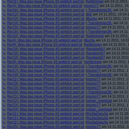
Re(11): Was das neue iPhone 4S wirklich wert ist
(
hellbringer
am 14.11.2011,
Re(4): Was das neue iPhone 4S wirklich wert ist
(
momo77
am 14.11.2011, 15
Re(16): Was das neue iPhone 4S wirklich wert ist
(
-Transformer2K-
am 14.11.
Re(12): Was das neue iPhone 4S wirklich wert ist
(
thE
am 14.11.2011, 15:54:
Re(10): Was das neue iPhone 4S wirklich wert ist
(
Bucho
am 14.11.2011, 15:
Re(14): Was das neue iPhone 4S wirklich wert ist
(
-Transformer2K-
am 14.11.
Re(15): Was das neue iPhone 4S wirklich wert ist
(
momo77
am 14.11.2011, 1
Re(16): Was das neue iPhone 4S wirklich wert ist
(
-Transformer2K-
am 14.11.
Re(10): Was das neue iPhone 4S wirklich wert ist
(
hellbringer
am 14.11.2011,
Re(4): Was das neue iPhone 4S wirklich wert ist
(
Bucho
am 14.11.2011, 16:01
Re(9): Was das neue iPhone 4S wirklich wert ist
(
hellbringer
am 14.11.2011, 1
Re(10): Was das neue iPhone 4S wirklich wert ist
(
Newbie007
am 14.11.2011,
Re(10): Was das neue iPhone 4S wirklich wert ist
(
Newbie007
am 14.11.2011,
Re(10): Was das neue iPhone 4S wirklich wert ist
(
Newbie007
am 14.11.2011,
Re(9): Was das neue iPhone 4S wirklich wert ist
(
hellbringer
am 14.11.2011, 1
Re(10): Was das neue iPhone 4S wirklich wert ist
(
-Transformer2K-
am 14.11.
Re(17): Was das neue iPhone 4S wirklich wert ist
(
momo77
am 14.11.2011, 1
Re(18): Was das neue iPhone 4S wirklich wert ist
(
-Transformer2K-
am 14.11.
Re(11): Was das neue iPhone 4S wirklich wert ist
(
momo77
am 14.11.2011, 1
Re(19): Was das neue iPhone 4S wirklich wert ist
(
momo77
am 14.11.2011, 1
Re(10): Was das neue iPhone 4S wirklich wert ist
(
momo77
am 14.11.2011, 1
Re(20): Was das neue iPhone 4S wirklich wert ist
(
-Transformer2K-
am 14.11.
Re(21): Was das neue iPhone 4S wirklich wert ist
(
momo77
am 14.11.2011, 1
Re(22): Was das neue iPhone 4S wirklich wert ist
(
urban_overload
am 14.11.2
Re(23): Was das neue iPhone 4S wirklich wert ist
(
momo77
am 14.11.2011, 1
Re(24): Was das neue iPhone 4S wirklich wert ist
(
urban_overload
am 14.11.2
Re(11): Was das neue iPhone 4S wirklich wert ist
(
RaStaDeluXe
am 14.11.201
Re(11): Was das neue iPhone 4S wirklich wert ist
(
RaStaDeluXe
am 14.11.201
Re(11): Was das neue iPhone 4S wirklich wert ist
(
RaStaDeluXe
am 14.11.201
Re(25): Was das neue iPhone 4S wirklich wert ist
(
momo77
am 14.11.2011, 1