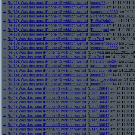
Re(21): Was das neue iPhone 4S wirklich wert ist
(
momo77
am 14.11.2011, 1
Re(15): Was das neue iPhone 4S wirklich wert ist
(
momo77
am 14.11.2011, 1
Re(16): Was das neue iPhone 4S wirklich wert ist
(
experience2080
am 14.11.
Re(16): Was das neue iPhone 4S wirklich wert ist
(
-Transformer2K-
am 14.11.
Re(17): Was das neue iPhone 4S wirklich wert ist
(
RaStaDeluXe
am 14.11.201
Re(17): Was das neue iPhone 4S wirklich wert ist
(
momo77
am 14.11.2011, 1
Re(18): Was das neue iPhone 4S wirklich wert ist
(
Pantagruel
am 14.11.2011,
Re(17): Was das neue iPhone 4S wirklich wert ist
(
momo77
am 14.11.2011, 1
Re(3): Was das neue iPhone 4S wirklich wert ist
(
Don Pezi
am 14.11.2011, 19
Re(18): Was das neue iPhone 4S wirklich wert ist
(
experience2080
am 14.11.
Re(18): Was das neue iPhone 4S wirklich wert ist
(
experience2080
am 14.11.
Re(3): Was das neue iPhone 4S wirklich wert ist
(
Don Pezi
am 14.11.2011, 19
Re(3): Was das neue iPhone 4S wirklich wert ist
(
Don Pezi
am 14.11.2011, 19
Re(18): Was das neue iPhone 4S wirklich wert ist
(
-Transformer2K-
am 14.11.
Re(13): Was das neue iPhone 4S wirklich wert ist
(
urban_overload
am 14.11.2
Re(3): Was das neue iPhone 4S wirklich wert ist
(
Desolationrob
am 14.11.201
Re(14): Was das neue iPhone 4S wirklich wert ist
(
momo77
am 14.11.2011, 1
Re(15): Was das neue iPhone 4S wirklich wert ist
(
urban_overload
am 14.11.2
Re(16): Was das neue iPhone 4S wirklich wert ist
(
momo77
am 14.11.2011, 1
Re(4): Was das neue iPhone 4S wirklich wert ist
(
User136647
am 14.11.2011,
Re(4): Was das neue iPhone 4S wirklich wert ist
(
User136647
am 14.11.2011,
Re(4): Was das neue iPhone 4S wirklich wert ist
(
User136647
am 14.11.2011,
Re(4): Was das neue iPhone 4S wirklich wert ist
(
User136647
am 14.11.2011,
Re(2): Was das neue iPhone 4S wirklich wert ist
(
User136647
am 14.11.2011,
Re(2): Was das neue iPhone 4S wirklich wert ist
(
User136647
am 14.11.2011,
Re(4): Was das neue iPhone 4S wirklich wert ist
(
User136647
am 14.11.2011,
Re(4): Was das neue iPhone 4S wirklich wert ist
(
User136647
am 14.11.2011,
Re(4): Was das neue iPhone 4S wirklich wert ist
(
User136647
am 14.11.2011,
Re(4): Was das neue iPhone 4S wirklich wert ist
(
User136647
am 14.11.2011,
Re(4): Was das neue iPhone 4S wirklich wert ist
(
User136647
am 14.11.2011,