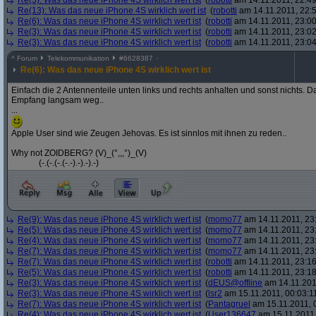
Re(5): Was das neue iPhone 4S wirklich wert ist
(
robotti
am 14.11.2011, 22:49
Re(13): Was das neue iPhone 4S wirklich wert ist
(
robotti
am 14.11.2011, 22:5
Re(6): Was das neue iPhone 4S wirklich wert ist
(
robotti
am 14.11.2011, 23:00
Re(3): Was das neue iPhone 4S wirklich wert ist
(
robotti
am 14.11.2011, 23:02
Re(3): Was das neue iPhone 4S wirklich wert ist
(
robotti
am 14.11.2011, 23:04
^
Forum
Telekommunikation
#
6628387
Re(6): Was das neue iPhone 4S wirklich wert ist
Einfach die 2 Antennenteile unten links und rechts anhalten und sonst nichts. 
Empfang langsam weg..
...
Apple User sind wie Zeugen Jehovas. Es ist sinnlos mit ihnen zu reden..
Why not ZOIDBERG? (V)_(°,,,°)_(V)
(-.(-.(-.(-.-).-).-).-)
Re(9): Was das neue iPhone 4S wirklich wert ist
(
momo77
am 14.11.2011, 23
Re(5): Was das neue iPhone 4S wirklich wert ist
(
momo77
am 14.11.2011, 23:
Re(4): Was das neue iPhone 4S wirklich wert ist
(
momo77
am 14.11.2011, 23
Re(7): Was das neue iPhone 4S wirklich wert ist
(
momo77
am 14.11.2011, 23
Re(7): Was das neue iPhone 4S wirklich wert ist
(
robotti
am 14.11.2011, 23:16
Re(5): Was das neue iPhone 4S wirklich wert ist
(
robotti
am 14.11.2011, 23:18
Re(3): Was das neue iPhone 4S wirklich wert ist
(
dEUS@offline
am 14.11.201
Re(3): Was das neue iPhone 4S wirklich wert ist
(
lsr2
am 15.11.2011, 00:03:1
Re(7): Was das neue iPhone 4S wirklich wert ist
(
Pantagruel
am 15.11.2011, 
Re(4): Was das neue iPhone 4S wirklich wert ist
(
User136647
am 15.11.2011,