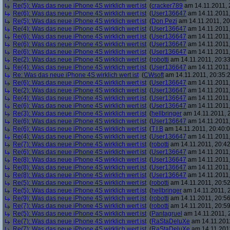
Re(5): Was das neue iPhone 4S wirklich wert ist
(
cracker789
am 14.11.2011, 
Re(6): Was das neue iPhone 4S wirklich wert ist
(
User136647
am 14.11.2011,
Re(5): Was das neue iPhone 4S wirklich wert ist
(
Don Pezi
am 14.11.2011, 20
Re(4): Was das neue iPhone 4S wirklich wert ist
(
User136647
am 14.11.2011,
Re(6): Was das neue iPhone 4S wirklich wert ist
(
User136647
am 14.11.2011,
Re(6): Was das neue iPhone 4S wirklich wert ist
(
User136647
am 14.11.2011,
Re(6): Was das neue iPhone 4S wirklich wert ist
(
User136647
am 14.11.2011,
Re(2): Was das neue iPhone 4S wirklich wert ist
(
robotti
am 14.11.2011, 20:33
Re(4): Was das neue iPhone 4S wirklich wert ist
(
User136647
am 14.11.2011,
Re: Was das neue iPhone 4S wirklich wert ist
(
CWsoft
am 14.11.2011, 20:35:
Re(6): Was das neue iPhone 4S wirklich wert ist
(
User136647
am 14.11.2011,
Re(2): Was das neue iPhone 4S wirklich wert ist
(
User136647
am 14.11.2011,
Re(4): Was das neue iPhone 4S wirklich wert ist
(
User136647
am 14.11.2011,
Re(6): Was das neue iPhone 4S wirklich wert ist
(
User136647
am 14.11.2011,
Re(3): Was das neue iPhone 4S wirklich wert ist
(
hellbringer
am 14.11.2011, 2
Re(6): Was das neue iPhone 4S wirklich wert ist
(
User136647
am 14.11.2011,
Re(6): Was das neue iPhone 4S wirklich wert ist
(
T.I.B
am 14.11.2011, 20:40:0
Re(4): Was das neue iPhone 4S wirklich wert ist
(
User136647
am 14.11.2011,
Re(7): Was das neue iPhone 4S wirklich wert ist
(
robotti
am 14.11.2011, 20:42
Re(6): Was das neue iPhone 4S wirklich wert ist
(
User136647
am 14.11.2011,
Re(8): Was das neue iPhone 4S wirklich wert ist
(
User136647
am 14.11.2011,
Re(8): Was das neue iPhone 4S wirklich wert ist
(
User136647
am 14.11.2011,
Re(8): Was das neue iPhone 4S wirklich wert ist
(
User136647
am 14.11.2011,
Re(5): Was das neue iPhone 4S wirklich wert ist
(
robotti
am 14.11.2011, 20:52
Re(5): Was das neue iPhone 4S wirklich wert ist
(
hellbringer
am 14.11.2011, 2
Re(9): Was das neue iPhone 4S wirklich wert ist
(
robotti
am 14.11.2011, 20:56
Re(7): Was das neue iPhone 4S wirklich wert ist
(
robotti
am 14.11.2011, 20:59
Re(5): Was das neue iPhone 4S wirklich wert ist
(
Pantagruel
am 14.11.2011, 
Re(7): Was das neue iPhone 4S wirklich wert ist
(
RaStaDeluXe
am 14.11.2011
Re(7): Was das neue iPhone 4S wirklich wert ist
(
RaStaDeluXe
am 14.11.2011