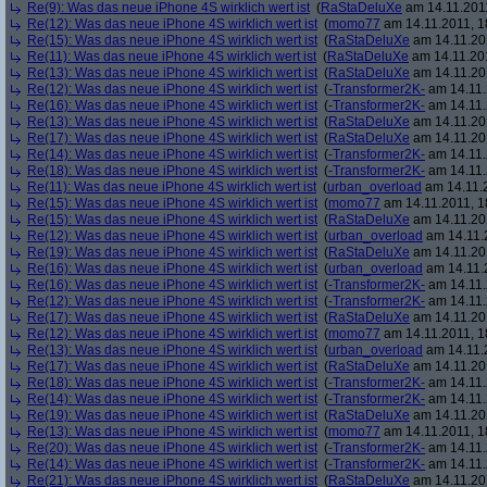
Re(9): Was das neue iPhone 4S wirklich wert ist
(
RaStaDeluXe
am 14.11.2011
Re(12): Was das neue iPhone 4S wirklich wert ist
(
momo77
am 14.11.2011, 1
Re(15): Was das neue iPhone 4S wirklich wert ist
(
RaStaDeluXe
am 14.11.201
Re(11): Was das neue iPhone 4S wirklich wert ist
(
RaStaDeluXe
am 14.11.201
Re(13): Was das neue iPhone 4S wirklich wert ist
(
RaStaDeluXe
am 14.11.201
Re(12): Was das neue iPhone 4S wirklich wert ist
(
-Transformer2K-
am 14.11.
Re(16): Was das neue iPhone 4S wirklich wert ist
(
-Transformer2K-
am 14.11.
Re(13): Was das neue iPhone 4S wirklich wert ist
(
RaStaDeluXe
am 14.11.201
Re(17): Was das neue iPhone 4S wirklich wert ist
(
RaStaDeluXe
am 14.11.201
Re(14): Was das neue iPhone 4S wirklich wert ist
(
-Transformer2K-
am 14.11.
Re(18): Was das neue iPhone 4S wirklich wert ist
(
-Transformer2K-
am 14.11.
Re(11): Was das neue iPhone 4S wirklich wert ist
(
urban_overload
am 14.11.2
Re(15): Was das neue iPhone 4S wirklich wert ist
(
momo77
am 14.11.2011, 1
Re(15): Was das neue iPhone 4S wirklich wert ist
(
RaStaDeluXe
am 14.11.201
Re(12): Was das neue iPhone 4S wirklich wert ist
(
urban_overload
am 14.11.2
Re(19): Was das neue iPhone 4S wirklich wert ist
(
RaStaDeluXe
am 14.11.201
Re(16): Was das neue iPhone 4S wirklich wert ist
(
urban_overload
am 14.11.2
Re(16): Was das neue iPhone 4S wirklich wert ist
(
-Transformer2K-
am 14.11.
Re(12): Was das neue iPhone 4S wirklich wert ist
(
-Transformer2K-
am 14.11.
Re(17): Was das neue iPhone 4S wirklich wert ist
(
RaStaDeluXe
am 14.11.201
Re(12): Was das neue iPhone 4S wirklich wert ist
(
momo77
am 14.11.2011, 1
Re(13): Was das neue iPhone 4S wirklich wert ist
(
urban_overload
am 14.11.2
Re(17): Was das neue iPhone 4S wirklich wert ist
(
RaStaDeluXe
am 14.11.201
Re(18): Was das neue iPhone 4S wirklich wert ist
(
-Transformer2K-
am 14.11.
Re(14): Was das neue iPhone 4S wirklich wert ist
(
-Transformer2K-
am 14.11.
Re(19): Was das neue iPhone 4S wirklich wert ist
(
RaStaDeluXe
am 14.11.201
Re(13): Was das neue iPhone 4S wirklich wert ist
(
momo77
am 14.11.2011, 1
Re(20): Was das neue iPhone 4S wirklich wert ist
(
-Transformer2K-
am 14.11.
Re(14): Was das neue iPhone 4S wirklich wert ist
(
-Transformer2K-
am 14.11.
Re(21): Was das neue iPhone 4S wirklich wert ist
(
RaStaDeluXe
am 14.11.201