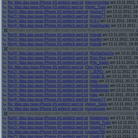
Re: Was das neue iPhone 4S wirklich wert ist
(
biervernichter
am 13.11.2011, 
Re: Was das neue iPhone 4S wirklich wert ist
(
Night_Train
am 13.11.2011, 18
Re(3): Was das neue iPhone 4S wirklich wert ist
(
momo77
am 13.11.2011, 18
Re(2): Was das neue iPhone 4S wirklich wert ist
(
momo77
am 13.11.2011, 19
Re(4): Was das neue iPhone 4S wirklich wert ist
(
\\ H //
am 13.11.2011, 19:03:
Re(4): Was das neue iPhone 4S wirklich wert ist
(
mainhunter
am 13.11.2011, 
Vom Autor zurückgezogen oder Autor hat seine Registrierung nicht bestätigt
(
Re(3): Was das neue iPhone 4S wirklich wert ist
(
robotti
am 13.11.2011, 19:29
Re(2): Was das neue iPhone 4S wirklich wert ist
(
eanths
am 13.11.2011, 19:3
Re(4): Was das neue iPhone 4S wirklich wert ist
(
robotti
am 13.11.2011, 19:35
Vom Autor zurückgezogen oder Autor hat seine Registrierung nicht bestätigt
(
Re(5): Was das neue iPhone 4S wirklich wert ist
(
RaStaDeluXe
am 13.11.2011
Re(3): Was das neue iPhone 4S wirklich wert ist
(
Don Pezi
am 13.11.2011, 20
Re(3): Was das neue iPhone 4S wirklich wert ist
(
File_trader
am 13.11.2011, 2
Re: Was das neue iPhone 4S wirklich wert ist
(
Don Pezi
am 13.11.2011, 20:08
Re(2): Was das neue iPhone 4S wirklich wert ist
(
.:ZERO:.
am 13.11.2011, 20:
Re(2): Was das neue iPhone 4S wirklich wert ist
(
Justin B.
am 13.11.2011, 20:
Re(3): Was das neue iPhone 4S wirklich wert ist
(
mko
am 13.11.2011, 20:17:5
Re(2): Was das neue iPhone 4S wirklich wert ist
(
hellbringer
am 13.11.2011, 2
Re(4): Was das neue iPhone 4S wirklich wert ist
(
hellbringer
am 13.11.2011, 2
Re(5): Was das neue iPhone 4S wirklich wert ist
(
mko
am 13.11.2011, 20:23:3
Re(4): Was das neue iPhone 4S wirklich wert ist
(
momo77
am 13.11.2011, 20
Re: Was das neue iPhone 4S wirklich wert ist
(
Alpen_Sepp
am 13.11.2011, 20
Re: Was das neue iPhone 4S wirklich wert ist
(
nonstopper
am 13.11.2011, 20:
Vom Autor zurückgezogen oder Autor hat seine Registrierung nicht bestätigt
(
Re(6): Was das neue iPhone 4S wirklich wert ist
(
hellbringer
am 13.11.2011, 2
Re(3): Was das neue iPhone 4S wirklich wert ist
(
Night_Train
am 13.11.2011, 
Re(2): Was das neue iPhone 4S wirklich wert ist
(
momo77
am 13.11.2011, 21:
Re: Was das neue iPhone 4S wirklich wert ist
(
cracker789
am 13.11.2011, 21:
Re(7): Was das neue iPhone 4S wirklich wert ist
(
Justin B.
am 13.11.2011, 21: