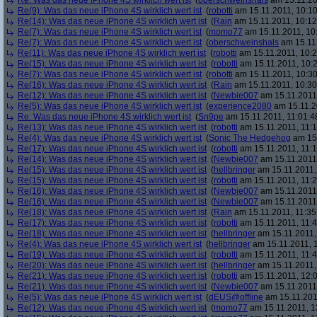
Re: Was das neue iPhone 4S wirklich wert ist
(
oberschweinshals
am 15.11.20
Re(9): Was das neue iPhone 4S wirklich wert ist
(
robotti
am 15.11.2011, 10:10
Re(14): Was das neue iPhone 4S wirklich wert ist
(
Rain
am 15.11.2011, 10:12
Re(7): Was das neue iPhone 4S wirklich wert ist
(
momo77
am 15.11.2011, 10
Re(7): Was das neue iPhone 4S wirklich wert ist
(
oberschweinshals
am 15.11.
Re(11): Was das neue iPhone 4S wirklich wert ist
(
robotti
am 15.11.2011, 10:2
Re(15): Was das neue iPhone 4S wirklich wert ist
(
robotti
am 15.11.2011, 10:2
Re(7): Was das neue iPhone 4S wirklich wert ist
(
robotti
am 15.11.2011, 10:30
Re(16): Was das neue iPhone 4S wirklich wert ist
(
Rain
am 15.11.2011, 10:30
Re(12): Was das neue iPhone 4S wirklich wert ist
(
Newbie007
am 15.11.2011,
Re(5): Was das neue iPhone 4S wirklich wert ist
(
experience2080
am 15.11.2
Re: Was das neue iPhone 4S wirklich wert ist
(
Sn9pe
am 15.11.2011, 11:01:4
Re(13): Was das neue iPhone 4S wirklich wert ist
(
robotti
am 15.11.2011, 11:1
Re(4): Was das neue iPhone 4S wirklich wert ist
(
Sonic The Hedgehog
am 15.
Re(17): Was das neue iPhone 4S wirklich wert ist
(
robotti
am 15.11.2011, 11:1
Re(14): Was das neue iPhone 4S wirklich wert ist
(
Newbie007
am 15.11.2011,
Re(15): Was das neue iPhone 4S wirklich wert ist
(
hellbringer
am 15.11.2011,
Re(15): Was das neue iPhone 4S wirklich wert ist
(
robotti
am 15.11.2011, 11:2
Re(16): Was das neue iPhone 4S wirklich wert ist
(
Newbie007
am 15.11.2011,
Re(16): Was das neue iPhone 4S wirklich wert ist
(
Newbie007
am 15.11.2011,
Re(18): Was das neue iPhone 4S wirklich wert ist
(
Rain
am 15.11.2011, 11:35
Re(17): Was das neue iPhone 4S wirklich wert ist
(
robotti
am 15.11.2011, 11:4
Re(18): Was das neue iPhone 4S wirklich wert ist
(
hellbringer
am 15.11.2011,
Re(4): Was das neue iPhone 4S wirklich wert ist
(
hellbringer
am 15.11.2011, 1
Re(19): Was das neue iPhone 4S wirklich wert ist
(
robotti
am 15.11.2011, 11:4
Re(20): Was das neue iPhone 4S wirklich wert ist
(
hellbringer
am 15.11.2011,
Re(21): Was das neue iPhone 4S wirklich wert ist
(
robotti
am 15.11.2011, 12:0
Re(21): Was das neue iPhone 4S wirklich wert ist
(
Newbie007
am 15.11.2011,
Re(5): Was das neue iPhone 4S wirklich wert ist
(
dEUS@offline
am 15.11.201
Re(12): Was das neue iPhone 4S wirklich wert ist
(
momo77
am 15.11.2011, 1