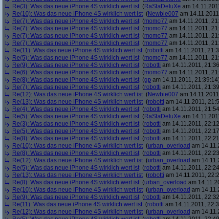
Re(3): Was das neue iPhone 4S wirklich wert ist
(
RaStaDeluXe
am 14.11.2011
Re(10): Was das neue iPhone 4S wirklich wert ist
(
Newbie007
am 14.11.2011,
Re(7): Was das neue iPhone 4S wirklich wert ist
(
momo77
am 14.11.2011, 21
Re(7): Was das neue iPhone 4S wirklich wert ist
(
momo77
am 14.11.2011, 21
Re(7): Was das neue iPhone 4S wirklich wert ist
(
momo77
am 14.11.2011, 21
Re(7): Was das neue iPhone 4S wirklich wert ist
(
momo77
am 14.11.2011, 21
Re(11): Was das neue iPhone 4S wirklich wert ist
(
robotti
am 14.11.2011, 21:3
Re(5): Was das neue iPhone 4S wirklich wert ist
(
momo77
am 14.11.2011, 21
Re(9): Was das neue iPhone 4S wirklich wert ist
(
robotti
am 14.11.2011, 21:36
Re(6): Was das neue iPhone 4S wirklich wert ist
(
momo77
am 14.11.2011, 21
Re(8): Was das neue iPhone 4S wirklich wert ist
(
gp
am 14.11.2011, 21:39:14
Re(7): Was das neue iPhone 4S wirklich wert ist
(
robotti
am 14.11.2011, 21:39
Re(12): Was das neue iPhone 4S wirklich wert ist
(
Newbie007
am 14.11.2011,
Re(13): Was das neue iPhone 4S wirklich wert ist
(
robotti
am 14.11.2011, 21:5
Re(4): Was das neue iPhone 4S wirklich wert ist
(
robotti
am 14.11.2011, 21:54
Re(5): Was das neue iPhone 4S wirklich wert ist
(
RaStaDeluXe
am 14.11.2011
Re(3): Was das neue iPhone 4S wirklich wert ist
(
robotti
am 14.11.2011, 22:12
Re(5): Was das neue iPhone 4S wirklich wert ist
(
robotti
am 14.11.2011, 22:17
Re(8): Was das neue iPhone 4S wirklich wert ist
(
robotti
am 14.11.2011, 22:21
Re(10): Was das neue iPhone 4S wirklich wert ist
(
urban_overload
am 14.11.2
Re(8): Was das neue iPhone 4S wirklich wert ist
(
robotti
am 14.11.2011, 22:23
Re(12): Was das neue iPhone 4S wirklich wert ist
(
urban_overload
am 14.11.2
Re(5): Was das neue iPhone 4S wirklich wert ist
(
robotti
am 14.11.2011, 22:24
Re(13): Was das neue iPhone 4S wirklich wert ist
(
robotti
am 14.11.2011, 22:2
Re(8): Was das neue iPhone 4S wirklich wert ist
(
urban_overload
am 14.11.20
Re(10): Was das neue iPhone 4S wirklich wert ist
(
urban_overload
am 14.11.2
Re(9): Was das neue iPhone 4S wirklich wert ist
(
robotti
am 14.11.2011, 22:32
Re(11): Was das neue iPhone 4S wirklich wert ist
(
robotti
am 14.11.2011, 22:3
Re(12): Was das neue iPhone 4S wirklich wert ist
(
urban_overload
am 14.11.2