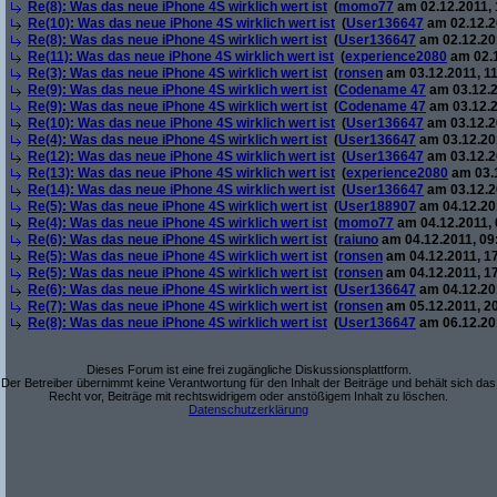
Re(8): Was das neue iPhone 4S wirklich wert ist
(
momo77
am 02.12.2011, 
Re(10): Was das neue iPhone 4S wirklich wert ist
(
User136647
am 02.12.2
Re(8): Was das neue iPhone 4S wirklich wert ist
(
User136647
am 02.12.201
Re(11): Was das neue iPhone 4S wirklich wert ist
(
experience2080
am 02.1
Re(3): Was das neue iPhone 4S wirklich wert ist
(
ronsen
am 03.12.2011, 11
Re(9): Was das neue iPhone 4S wirklich wert ist
(
Codename 47
am 03.12.2
Re(9): Was das neue iPhone 4S wirklich wert ist
(
Codename 47
am 03.12.2
Re(10): Was das neue iPhone 4S wirklich wert ist
(
User136647
am 03.12.2
Re(4): Was das neue iPhone 4S wirklich wert ist
(
User136647
am 03.12.201
Re(12): Was das neue iPhone 4S wirklich wert ist
(
User136647
am 03.12.2
Re(13): Was das neue iPhone 4S wirklich wert ist
(
experience2080
am 03.1
Re(14): Was das neue iPhone 4S wirklich wert ist
(
User136647
am 03.12.2
Re(5): Was das neue iPhone 4S wirklich wert ist
(
User188907
am 04.12.201
Re(4): Was das neue iPhone 4S wirklich wert ist
(
momo77
am 04.12.2011, 
Re(6): Was das neue iPhone 4S wirklich wert ist
(
raiuno
am 04.12.2011, 09
Re(5): Was das neue iPhone 4S wirklich wert ist
(
ronsen
am 04.12.2011, 17
Re(5): Was das neue iPhone 4S wirklich wert ist
(
ronsen
am 04.12.2011, 17
Re(6): Was das neue iPhone 4S wirklich wert ist
(
User136647
am 04.12.201
Re(7): Was das neue iPhone 4S wirklich wert ist
(
ronsen
am 05.12.2011, 20
Re(8): Was das neue iPhone 4S wirklich wert ist
(
User136647
am 06.12.201
Dieses Forum ist eine frei zugängliche Diskussionsplattform.
Der Betreiber übernimmt keine Verantwortung für den Inhalt der Beiträge und behält sich das
Recht vor, Beiträge mit rechtswidrigem oder anstößigem Inhalt zu löschen.
Datenschutzerklärung