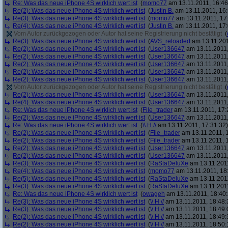
Re: Was das neue iPhone 4S wirklich wert ist
(
momo77
am 13.11.2011, 16:46
Re(2): Was das neue iPhone 4S wirklich wert ist
(
Justin B.
am 13.11.2011, 16:
Re(3): Was das neue iPhone 4S wirklich wert ist
(
momo77
am 13.11.2011, 17
Re(4): Was das neue iPhone 4S wirklich wert ist
(
Justin B.
am 13.11.2011, 17:
Vom Autor zurückgezogen oder Autor hat seine Registrierung nicht bestätigt
(
Re(3): Was das neue iPhone 4S wirklich wert ist
(
AVS_reloaded
am 13.11.201
Re(2): Was das neue iPhone 4S wirklich wert ist
(
User136647
am 13.11.2011,
Re(2): Was das neue iPhone 4S wirklich wert ist
(
User136647
am 13.11.2011,
Re(2): Was das neue iPhone 4S wirklich wert ist
(
User136647
am 13.11.2011,
Re(2): Was das neue iPhone 4S wirklich wert ist
(
User136647
am 13.11.2011,
Re(2): Was das neue iPhone 4S wirklich wert ist
(
User136647
am 13.11.2011,
Vom Autor zurückgezogen oder Autor hat seine Registrierung nicht bestätigt
(
Re(2): Was das neue iPhone 4S wirklich wert ist
(
User136647
am 13.11.2011,
Re(4): Was das neue iPhone 4S wirklich wert ist
(
User136647
am 13.11.2011,
Re: Was das neue iPhone 4S wirklich wert ist
(
File_trader
am 13.11.2011, 17:
Re(2): Was das neue iPhone 4S wirklich wert ist
(
User136647
am 13.11.2011,
Re: Was das neue iPhone 4S wirklich wert ist
(
\\ H //
am 13.11.2011, 17:31:32)
Re(2): Was das neue iPhone 4S wirklich wert ist
(
File_trader
am 13.11.2011, 1
Re(2): Was das neue iPhone 4S wirklich wert ist
(
File_trader
am 13.11.2011, 1
Re(2): Was das neue iPhone 4S wirklich wert ist
(
User136647
am 13.11.2011,
Re(2): Was das neue iPhone 4S wirklich wert ist
(
User136647
am 13.11.2011,
Re(3): Was das neue iPhone 4S wirklich wert ist
(
RaStaDeluXe
am 13.11.2011
Re(4): Was das neue iPhone 4S wirklich wert ist
(
momo77
am 13.11.2011, 18
Re(5): Was das neue iPhone 4S wirklich wert ist
(
RaStaDeluXe
am 13.11.2011
Re(3): Was das neue iPhone 4S wirklich wert ist
(
RaStaDeluXe
am 13.11.2011
Re: Was das neue iPhone 4S wirklich wert ist
(
owageh
am 13.11.2011, 18:40:
Re(3): Was das neue iPhone 4S wirklich wert ist
(
\\ H //
am 13.11.2011, 18:48:
Re(3): Was das neue iPhone 4S wirklich wert ist
(
\\ H //
am 13.11.2011, 18:49:
Re(2): Was das neue iPhone 4S wirklich wert ist
(
\\ H //
am 13.11.2011, 18:49:
Re(2): Was das neue iPhone 4S wirklich wert ist
(
\\ H //
am 13.11.2011, 18:50: