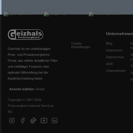
Unternehme
Cookie-
Blog
I
Einstellungen
f
Geizhals ist ein unabhängiges
Impressum
Preis- und Produktvergleichs-
W
Datenschutz
s
Portal, das mittels detaillierter Filter
AGB
T
und vielfältiger Features eine
Unternehmen
optimale Hilfestellung bei der
J
Kaufentscheidung bietet.
P
Ansicht wählen:
Mobile
Copyright © 1997-2026
Preisvergleich Internet Services
AG