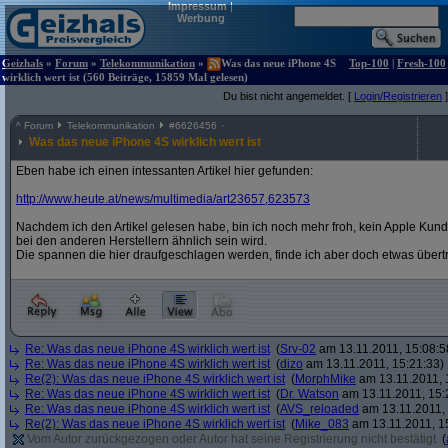
Impressum
|
Werbung
Geizhals
»
Forum
»
Telekommunikation
»
Was das neue iPhone 4S
Top-100
|
Fresh-100
wirklich wert ist (560 Beiträge, 15859 Mal gelesen)
Du bist nicht angemeldet. [
Login/Registrieren
]
^
Forum
Telekommunikation
#
6626456
Was das neue iPhone 4S wirklich wert ist
Eben habe ich einen intessanten Artikel hier gefunden:
http:/
/
www.heute.at/
news/
multimedia/
art23657,623573
Nachdem ich den Artikel gelesen habe, bin ich noch mehr froh, kein Apple Kund
bei den anderen Herstellern ähnlich sein wird.
Die spannen die hier draufgeschlagen werden, finde ich aber doch etwas übert
Re: Was das neue iPhone 4S wirklich wert ist
(
Srv-02
am 13.11.2011, 15:08:5
Re: Was das neue iPhone 4S wirklich wert ist
(
dizo
am 13.11.2011, 15:21:33)
Re(2): Was das neue iPhone 4S wirklich wert ist
(
MorphMike
am 13.11.2011, 
Re: Was das neue iPhone 4S wirklich wert ist
(
Dr. Watson
am 13.11.2011, 15:
Re: Was das neue iPhone 4S wirklich wert ist
(
AVS_reloaded
am 13.11.2011, 
Re(2): Was das neue iPhone 4S wirklich wert ist
(
Mike_083
am 13.11.2011, 1
Vom Autor zurückgezogen oder Autor hat seine Registrierung nicht bestätigt
(