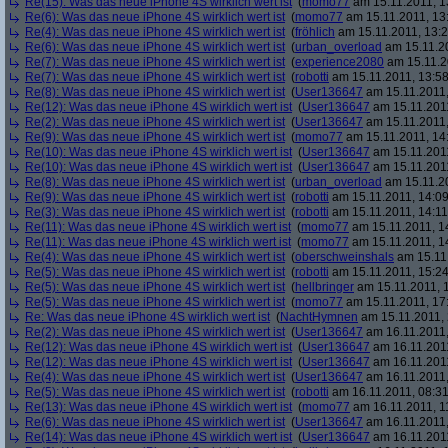
Re(15): Was das neue iPhone 4S wirklich wert ist
(
momo77
am 15.11.2011, 1
Re(6): Was das neue iPhone 4S wirklich wert ist
(
momo77
am 15.11.2011, 13
Re(4): Was das neue iPhone 4S wirklich wert ist
(
fröhlich
am 15.11.2011, 13:2
Re(6): Was das neue iPhone 4S wirklich wert ist
(
urban_overload
am 15.11.20
Re(7): Was das neue iPhone 4S wirklich wert ist
(
experience2080
am 15.11.2
Re(7): Was das neue iPhone 4S wirklich wert ist
(
robotti
am 15.11.2011, 13:58
Re(8): Was das neue iPhone 4S wirklich wert ist
(
User136647
am 15.11.2011,
Re(12): Was das neue iPhone 4S wirklich wert ist
(
User136647
am 15.11.2011
Re(2): Was das neue iPhone 4S wirklich wert ist
(
User136647
am 15.11.2011,
Re(9): Was das neue iPhone 4S wirklich wert ist
(
momo77
am 15.11.2011, 14
Re(10): Was das neue iPhone 4S wirklich wert ist
(
User136647
am 15.11.2011
Re(10): Was das neue iPhone 4S wirklich wert ist
(
User136647
am 15.11.2011
Re(8): Was das neue iPhone 4S wirklich wert ist
(
urban_overload
am 15.11.20
Re(9): Was das neue iPhone 4S wirklich wert ist
(
robotti
am 15.11.2011, 14:09
Re(3): Was das neue iPhone 4S wirklich wert ist
(
robotti
am 15.11.2011, 14:11
Re(11): Was das neue iPhone 4S wirklich wert ist
(
momo77
am 15.11.2011, 1
Re(11): Was das neue iPhone 4S wirklich wert ist
(
momo77
am 15.11.2011, 1
Re(4): Was das neue iPhone 4S wirklich wert ist
(
oberschweinshals
am 15.11.
Re(5): Was das neue iPhone 4S wirklich wert ist
(
robotti
am 15.11.2011, 15:24
Re(5): Was das neue iPhone 4S wirklich wert ist
(
hellbringer
am 15.11.2011, 1
Re(5): Was das neue iPhone 4S wirklich wert ist
(
momo77
am 15.11.2011, 17
Re: Was das neue iPhone 4S wirklich wert ist
(
NachtHymnen
am 15.11.2011, 
Re(2): Was das neue iPhone 4S wirklich wert ist
(
User136647
am 16.11.2011,
Re(12): Was das neue iPhone 4S wirklich wert ist
(
User136647
am 16.11.2011
Re(12): Was das neue iPhone 4S wirklich wert ist
(
User136647
am 16.11.2011
Re(4): Was das neue iPhone 4S wirklich wert ist
(
User136647
am 16.11.2011,
Re(5): Was das neue iPhone 4S wirklich wert ist
(
robotti
am 16.11.2011, 08:31
Re(13): Was das neue iPhone 4S wirklich wert ist
(
momo77
am 16.11.2011, 1
Re(6): Was das neue iPhone 4S wirklich wert ist
(
User136647
am 16.11.2011,
Re(14): Was das neue iPhone 4S wirklich wert ist
(
User136647
am 16.11.2011