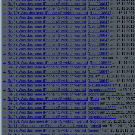
Re(6): Was das neue iPhone 4S wirklich wert ist
(
User136647
am 15.11.2011,
Re(4): Was das neue iPhone 4S wirklich wert ist
(
User136647
am 15.11.2011,
Re(10): Was das neue iPhone 4S wirklich wert ist
(
User136647
am 15.11.2011
Re(6): Was das neue iPhone 4S wirklich wert ist
(
User136647
am 15.11.2011,
Re(8): Was das neue iPhone 4S wirklich wert ist
(
User136647
am 15.11.2011,
Re(8): Was das neue iPhone 4S wirklich wert ist
(
User136647
am 15.11.2011,
Re(8): Was das neue iPhone 4S wirklich wert ist
(
User136647
am 15.11.2011,
Re(4): Was das neue iPhone 4S wirklich wert ist
(
User136647
am 15.11.2011,
Re(8): Was das neue iPhone 4S wirklich wert ist
(
User136647
am 15.11.2011,
Re(8): Was das neue iPhone 4S wirklich wert ist
(
User136647
am 15.11.2011,
Re(6): Was das neue iPhone 4S wirklich wert ist
(
User136647
am 15.11.2011,
Re(8): Was das neue iPhone 4S wirklich wert ist
(
User136647
am 15.11.2011,
Re(7): Was das neue iPhone 4S wirklich wert ist
(
Pantagruel
am 15.11.2011, 
Re(10): Was das neue iPhone 4S wirklich wert ist
(
User136647
am 15.11.2011
Re(8): Was das neue iPhone 4S wirklich wert ist
(
User136647
am 15.11.2011,
Re(6): Was das neue iPhone 4S wirklich wert ist
(
User136647
am 15.11.2011,
Re(8): Was das neue iPhone 4S wirklich wert ist
(
thE
am 15.11.2011, 09:32:11
Re(6): Was das neue iPhone 4S wirklich wert ist
(
User136647
am 15.11.2011,
Re(5): Was das neue iPhone 4S wirklich wert ist
(
RaStaDeluXe
am 15.11.2011
Re(4): Was das neue iPhone 4S wirklich wert ist
(
experience2080
am 15.11.2
Re(5): Was das neue iPhone 4S wirklich wert ist
(
robotti
am 15.11.2011, 09:57
Re(12): Was das neue iPhone 4S wirklich wert ist
(
Rain
am 15.11.2011, 09:57
Re(5): Was das neue iPhone 4S wirklich wert ist
(
robotti
am 15.11.2011, 09:58
Re(6): Was das neue iPhone 4S wirklich wert ist
(
experience2080
am 15.11.2
Re(7): Was das neue iPhone 4S wirklich wert ist
(
robotti
am 15.11.2011, 10:02
Re(8): Was das neue iPhone 4S wirklich wert ist
(
experience2080
am 15.11.2
Re(13): Was das neue iPhone 4S wirklich wert ist
(
robotti
am 15.11.2011, 10:0
Re(11): Was das neue iPhone 4S wirklich wert ist
(
robotti
am 15.11.2011, 10:0
Re(9): Was das neue iPhone 4S wirklich wert ist
(
momo77
am 15.11.2011, 10