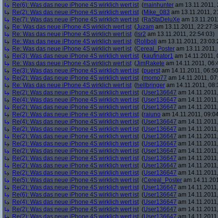
Re(6): Was das neue iPhone 4S wirklich wert ist
(
mainhunter
am 13.11.2011, 
Re(2): Was das neue iPhone 4S wirklich wert ist
(
Mike_083
am 13.11.2011, 2
Re(7): Was das neue iPhone 4S wirklich wert ist
(
RaStaDeluXe
am 13.11.2011
Re: Was das neue iPhone 4S wirklich wert ist
(
Juzam
am 13.11.2011, 22:27:3
Re: Was das neue iPhone 4S wirklich wert ist
(
lsr2
am 13.11.2011, 22:54:03)
Re: Was das neue iPhone 4S wirklich wert ist
(
Roliboli
am 13.11.2011, 23:03:
Re: Was das neue iPhone 4S wirklich wert ist
(
Cereal_Poster
am 13.11.2011, 
Re(3): Was das neue iPhone 4S wirklich wert ist
(
kaufinator1
am 14.11.2011, 
Re: Was das neue iPhone 4S wirklich wert ist
(
JimRakete
am 14.11.2011, 06:
Re(3): Was das neue iPhone 4S wirklich wert ist
(
puerst
am 14.11.2011, 06:50
Re(2): Was das neue iPhone 4S wirklich wert ist
(
momo77
am 14.11.2011, 07
Re: Was das neue iPhone 4S wirklich wert ist
(
hellbringer
am 14.11.2011, 08:
Re(2): Was das neue iPhone 4S wirklich wert ist
(
User136647
am 14.11.2011,
Re(4): Was das neue iPhone 4S wirklich wert ist
(
User136647
am 14.11.2011,
Re(2): Was das neue iPhone 4S wirklich wert ist
(
User136647
am 14.11.2011,
Re(2): Was das neue iPhone 4S wirklich wert ist
(
raiuno
am 14.11.2011, 09:04
Re(4): Was das neue iPhone 4S wirklich wert ist
(
User136647
am 14.11.2011,
Re(2): Was das neue iPhone 4S wirklich wert ist
(
User136647
am 14.11.2011,
Re(2): Was das neue iPhone 4S wirklich wert ist
(
User136647
am 14.11.2011,
Re(2): Was das neue iPhone 4S wirklich wert ist
(
User136647
am 14.11.2011,
Re(2): Was das neue iPhone 4S wirklich wert ist
(
User136647
am 14.11.2011,
Re(2): Was das neue iPhone 4S wirklich wert ist
(
User136647
am 14.11.2011,
Re(2): Was das neue iPhone 4S wirklich wert ist
(
User136647
am 14.11.2011,
Re(2): Was das neue iPhone 4S wirklich wert ist
(
User136647
am 14.11.2011,
Re(5): Was das neue iPhone 4S wirklich wert ist
(
Cereal_Poster
am 14.11.201
Re(2): Was das neue iPhone 4S wirklich wert ist
(
User136647
am 14.11.2011,
Re(6): Was das neue iPhone 4S wirklich wert ist
(
User136647
am 14.11.2011,
Re(4): Was das neue iPhone 4S wirklich wert ist
(
User136647
am 14.11.2011,
Re(2): Was das neue iPhone 4S wirklich wert ist
(
User136647
am 14.11.2011,
Re(2): Was das neue iPhone 4S wirklich wert ist
(
User136647
am 14.11.2011,