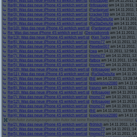
Re(8): Was das neue iPhone 4S wirklich wert ist
(
Infosauger
am 14.11.2011, 1
Re(8): Was das neue iPhone 4S wirklich wert ist
(
Infosauger
am 14.11.2011, 1
Re(8): Was das neue iPhone 4S wirklich wert ist
(
Pantagruel
am 14.11.2011, 
Re(3): Was das neue iPhone 4S wirklich wert ist
(
cracker789
am 14.11.2011, 
Re(9): Was das neue iPhone 4S wirklich wert ist
(
RaStaDeluXe
am 14.11.2011
Re(9): Was das neue iPhone 4S wirklich wert ist
(
RaStaDeluXe
am 14.11.2011
Re(10): Was das neue iPhone 4S wirklich wert ist
(
Pantagruel
am 14.11.2011,
Re: Was das neue iPhone 4S wirklich wert ist
(
Desolationrob
am 14.11.2011, 
Re(13): Was das neue iPhone 4S wirklich wert ist
(
Ken Tucky
am 14.11.2011, 
Re(6): Was das neue iPhone 4S wirklich wert ist
(
momo77
am 14.11.2011, 12
Re(9): Was das neue iPhone 4S wirklich wert ist
(
Newbie007
am 14.11.2011, 
Re(4): Was das neue iPhone 4S wirklich wert ist
(
cwa
am 14.11.2011, 12:58:1
Re(7): Was das neue iPhone 4S wirklich wert ist
(
momo77
am 14.11.2011, 12
Re(3): Was das neue iPhone 4S wirklich wert ist
(
fatbox
am 14.11.2011, 12:59
Re(5): Was das neue iPhone 4S wirklich wert ist
(
momo77
am 14.11.2011, 13
Re(10): Was das neue iPhone 4S wirklich wert ist
(
Infosauger
am 14.11.2011,
Re(11): Was das neue iPhone 4S wirklich wert ist
(
RaStaDeluXe
am 14.11.201
Re(2): Was das neue iPhone 4S wirklich wert ist
(
thE
am 14.11.2011, 13:28:3
Re(2): Was das neue iPhone 4S wirklich wert ist
(
experience2080
am 14.11.2
Re(6): Was das neue iPhone 4S wirklich wert ist
(
raiuno
am 14.11.2011, 13:32
Re(10): Was das neue iPhone 4S wirklich wert ist
(
Infosauger
am 14.11.2011,
Re(7): Was das neue iPhone 4S wirklich wert ist
(
momo77
am 14.11.2011, 13
Re(12): Was das neue iPhone 4S wirklich wert ist
(
Infosauger
am 14.11.2011,
Re(3): Was das neue iPhone 4S wirklich wert ist
(
momo77
am 14.11.2011, 13
Re(4): Was das neue iPhone 4S wirklich wert ist
(
thE
am 14.11.2011, 13:58:4
Re(4): Was das neue iPhone 4S wirklich wert ist
(
experience2080
am 14.11.2
Vom Autor zurückgezogen oder Autor hat seine Registrierung nicht bestätigt
(
Re(2): Was das neue iPhone 4S wirklich wert ist
(
fröhlich
am 14.11.2011, 14:1
Re(5): Was das neue iPhone 4S wirklich wert ist
(
momo77
am 14.11.2011, 14
Re(5): Was das neue iPhone 4S wirklich wert ist
(
momo77
am 14.11.2011, 14