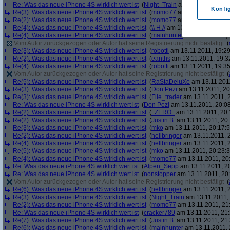
Re: Was das neue iPhone 4S wirklich wert ist
(
Night_Train
am 13.11.2011, 18
Konfi
Re(3): Was das neue iPhone 4S wirklich wert ist
(
momo77
am 13.11.2011, 18
Re(2): Was das neue iPhone 4S wirklich wert ist
(
momo77
am 13.11.2011, 19
Re(4): Was das neue iPhone 4S wirklich wert ist
(
\\ H //
am 13.11.2011, 19:03:
Re(4): Was das neue iPhone 4S wirklich wert ist
(
mainhunter
am 13.11.2011, 
Vom Autor zurückgezogen oder Autor hat seine Registrierung nicht bestätigt
(
Re(3): Was das neue iPhone 4S wirklich wert ist
(
robotti
am 13.11.2011, 19:29
Re(2): Was das neue iPhone 4S wirklich wert ist
(
eanths
am 13.11.2011, 19:3
Re(4): Was das neue iPhone 4S wirklich wert ist
(
robotti
am 13.11.2011, 19:35
Vom Autor zurückgezogen oder Autor hat seine Registrierung nicht bestätigt
(
Re(5): Was das neue iPhone 4S wirklich wert ist
(
RaStaDeluXe
am 13.11.2011
Re(3): Was das neue iPhone 4S wirklich wert ist
(
Don Pezi
am 13.11.2011, 20
Re(3): Was das neue iPhone 4S wirklich wert ist
(
File_trader
am 13.11.2011, 2
Re: Was das neue iPhone 4S wirklich wert ist
(
Don Pezi
am 13.11.2011, 20:08
Re(2): Was das neue iPhone 4S wirklich wert ist
(
.:ZERO:.
am 13.11.2011, 20:
Re(2): Was das neue iPhone 4S wirklich wert ist
(
Justin B.
am 13.11.2011, 20:
Re(3): Was das neue iPhone 4S wirklich wert ist
(
mko
am 13.11.2011, 20:17:5
Re(2): Was das neue iPhone 4S wirklich wert ist
(
hellbringer
am 13.11.2011, 2
Re(4): Was das neue iPhone 4S wirklich wert ist
(
hellbringer
am 13.11.2011, 2
Re(5): Was das neue iPhone 4S wirklich wert ist
(
mko
am 13.11.2011, 20:23:3
Re(4): Was das neue iPhone 4S wirklich wert ist
(
momo77
am 13.11.2011, 20
Re: Was das neue iPhone 4S wirklich wert ist
(
Alpen_Sepp
am 13.11.2011, 20
Re: Was das neue iPhone 4S wirklich wert ist
(
nonstopper
am 13.11.2011, 20:
Vom Autor zurückgezogen oder Autor hat seine Registrierung nicht bestätigt
(
Re(6): Was das neue iPhone 4S wirklich wert ist
(
hellbringer
am 13.11.2011, 2
Re(3): Was das neue iPhone 4S wirklich wert ist
(
Night_Train
am 13.11.2011, 
Re(2): Was das neue iPhone 4S wirklich wert ist
(
momo77
am 13.11.2011, 21:
Re: Was das neue iPhone 4S wirklich wert ist
(
cracker789
am 13.11.2011, 21:
Re(7): Was das neue iPhone 4S wirklich wert ist
(
Justin B.
am 13.11.2011, 21:
Re(6): Was das neue iPhone 4S wirklich wert ist
(
mainhunter
am 13.11.2011, 