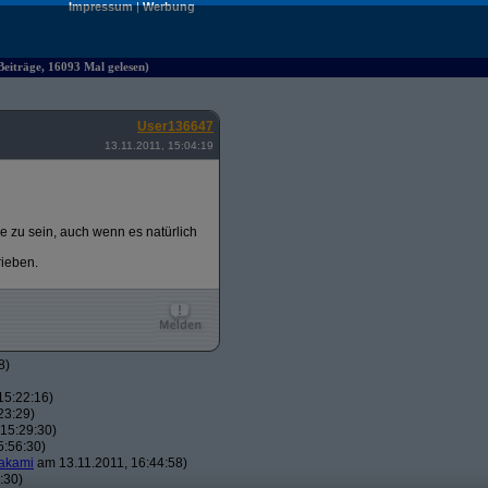
Impressum
|
Werbung
Beiträge, 16093 Mal gelesen)
User136647
13.11.2011, 15:04:19
e zu sein, auch wenn es natürlich
rieben.
8)
15:22:16)
23:29)
15:29:30)
5:56:30)
akami
am 13.11.2011, 16:44:58)
:30)