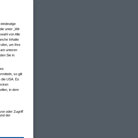
eindeutige
ie unter „Wir
wahl von Alle
anche Inhalte
rufen, um Ihre
n am unteren
den Sie in
nes
tteln, so gilt
n die USA. Es
wecken
ellen, in dem
von oder Zugriff
und der