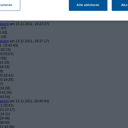
:57:48)
gurieren
Alle ablehnen
Akz
:58:38)
:02:15)
18)
19:21:38)
akami
am 13.11.2011, 19:22:27)
:47)
2:43)
:19)
akami
am 13.11.2011, 19:37:17)
, 19:43:43)
:02:15)
0:03:07)
:58)
15:10)
16:16)
0)
0:18:41)
0:19:25)
7)
:24:28)
:41:30)
43:54)
akami
am 13.11.2011, 20:45:43)
1:20:41)
21:22:17)
24:11)
29:49)
38:50)
21:43:38)