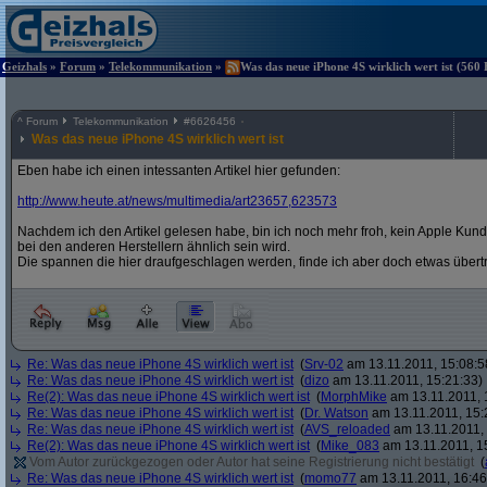
Geizhals
»
Forum
»
Telekommunikation
»
Was das neue iPhone 4S wirklich wert ist (560 
^
Forum
Telekommunikation
#
6626456
Was das neue iPhone 4S wirklich wert ist
Eben habe ich einen intessanten Artikel hier gefunden:
http:/
/
www.heute.at/
news/
multimedia/
art23657,623573
Nachdem ich den Artikel gelesen habe, bin ich noch mehr froh, kein Apple Kund
bei den anderen Herstellern ähnlich sein wird.
Die spannen die hier draufgeschlagen werden, finde ich aber doch etwas übert
Re: Was das neue iPhone 4S wirklich wert ist
(
Srv-02
am 13.11.2011, 15:08:5
Re: Was das neue iPhone 4S wirklich wert ist
(
dizo
am 13.11.2011, 15:21:33)
Re(2): Was das neue iPhone 4S wirklich wert ist
(
MorphMike
am 13.11.2011, 
Re: Was das neue iPhone 4S wirklich wert ist
(
Dr. Watson
am 13.11.2011, 15:
Re: Was das neue iPhone 4S wirklich wert ist
(
AVS_reloaded
am 13.11.2011, 
Re(2): Was das neue iPhone 4S wirklich wert ist
(
Mike_083
am 13.11.2011, 1
Vom Autor zurückgezogen oder Autor hat seine Registrierung nicht bestätigt
(
Re: Was das neue iPhone 4S wirklich wert ist
(
momo77
am 13.11.2011, 16:46