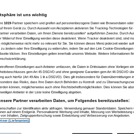
52:24)
:02:20)
04:16)
atsphäre ist uns wichtig
onnlein
am 13.11.2011, 17:10:18)
1, 17:22:32)
ere
1019
-Partner speichern und greifen auf personenbezogene Daten wie Browserdaten oder 
 17:22:58)
f Ihrem Gerät zu. Durch Auswahl von Akzeptieren aktivieren Sie Tracking-Technologien für d
 17:24:07)
 17:25:10)
artner verarbeiten Daten, um Ihnen Dienste bereitzustellen“ aufgeführten Zwecke. Durch Aus
 17:25:40)
 Widerruf Ihrer Einwilligung werden diese deaktiviert. Wenn Tracker deaktiviert sind, sind m
 17:26:34)
 möglicherweise nicht mehr so relevant für Sie. Sie können dieses Menü jederzeit wieder auf
onnlein
am 13.11.2011, 17:27:06)
 zu ändern oder Ihre Einwilligung zu widerrufen, indem Sie auf den Link Cookie-Einstellunge
 17:27:37)
eite klicken. Ihre Einstellungen gelten innerhalb unseres Website. Weitere Informationen fin
 17:28:48)
nschutzerklärung.
29:03)
 17:29:06)
etroffenen Einstellungen auch Anbieter umfassen, die Daten in Drittstaaten ohne Vorliegen ei
itsbeschlusses gem Art 45 DSGVO und ohne geeignete Garantien gem Art 46 DSGVO übermi
7:32:36)
gung auch hierfür (Art 49 Abs 1 lit a DSGVO). Dies gilt insbesondere für Datenübermittlungen i
7:33:59)
esondere das Risiko, dass Ihre Daten durch Behörden zu Kontroll- und zu Überwachungsz
 17:38:58)
 17:39:40)
werden können, möglicherweise auch ohne Rechtsbehelfsmöglichkeiten. Dies können Sie abst
, 17:49:03)
eweiligen Anbieter in der Liste keine Einwilligung abgeben.
:07:37)
nsere Partner verarbeiten Daten, um Folgendes bereitzustellen:
, 18:08:19)
, 18:11:01)
enschaften zur Identifikation aktiv abfragen. Verwendung genauer Standortdaten. Speichern 
23)
ionen auf einem Endgerät. Personalisierte Werbung und Inhalte, Messung von Werbeleistung 
34)
von Inhalten, Zielgruppenforschung sowie Entwicklung und Verbesserung von Angeboten.
07)
rtner (Lieferanten)
30)
14)
18:51:16)