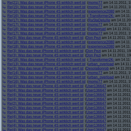
Re(21): Was das neue iPhone 4S wirklich wert ist
(
momo77
am 14.11.2011, 1
Re(15): Was das neue iPhone 4S wirklich wert ist
(
momo77
am 14.11.2011, 1
Re(16): Was das neue iPhone 4S wirklich wert ist
(
experience2080
am 14.11.
Re(16): Was das neue iPhone 4S wirklich wert ist
(
-Transformer2K-
am 14.11.
Re(17): Was das neue iPhone 4S wirklich wert ist
(
RaStaDeluXe
am 14.11.201
Re(17): Was das neue iPhone 4S wirklich wert ist
(
momo77
am 14.11.2011, 1
Re(18): Was das neue iPhone 4S wirklich wert ist
(
Pantagruel
am 14.11.2011,
Re(17): Was das neue iPhone 4S wirklich wert ist
(
momo77
am 14.11.2011, 1
Re(3): Was das neue iPhone 4S wirklich wert ist
(
Don Pezi
am 14.11.2011, 19
Re(18): Was das neue iPhone 4S wirklich wert ist
(
experience2080
am 14.11.
Re(18): Was das neue iPhone 4S wirklich wert ist
(
experience2080
am 14.11.
Re(3): Was das neue iPhone 4S wirklich wert ist
(
Don Pezi
am 14.11.2011, 19
Re(3): Was das neue iPhone 4S wirklich wert ist
(
Don Pezi
am 14.11.2011, 19
Re(18): Was das neue iPhone 4S wirklich wert ist
(
-Transformer2K-
am 14.11.
Re(13): Was das neue iPhone 4S wirklich wert ist
(
urban_overload
am 14.11.2
Re(3): Was das neue iPhone 4S wirklich wert ist
(
Desolationrob
am 14.11.201
Re(14): Was das neue iPhone 4S wirklich wert ist
(
momo77
am 14.11.2011, 1
Re(15): Was das neue iPhone 4S wirklich wert ist
(
urban_overload
am 14.11.2
Re(16): Was das neue iPhone 4S wirklich wert ist
(
momo77
am 14.11.2011, 1
Re(4): Was das neue iPhone 4S wirklich wert ist
(
User136647
am 14.11.2011,
Re(4): Was das neue iPhone 4S wirklich wert ist
(
User136647
am 14.11.2011,
Re(4): Was das neue iPhone 4S wirklich wert ist
(
User136647
am 14.11.2011,
Re(4): Was das neue iPhone 4S wirklich wert ist
(
User136647
am 14.11.2011,
Re(2): Was das neue iPhone 4S wirklich wert ist
(
User136647
am 14.11.2011,
Re(2): Was das neue iPhone 4S wirklich wert ist
(
User136647
am 14.11.2011,
Re(4): Was das neue iPhone 4S wirklich wert ist
(
User136647
am 14.11.2011,
Re(4): Was das neue iPhone 4S wirklich wert ist
(
User136647
am 14.11.2011,
Re(4): Was das neue iPhone 4S wirklich wert ist
(
User136647
am 14.11.2011,
Re(4): Was das neue iPhone 4S wirklich wert ist
(
User136647
am 14.11.2011,
Re(4): Was das neue iPhone 4S wirklich wert ist
(
User136647
am 14.11.2011,