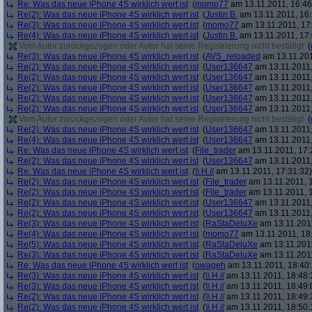
Re: Was das neue iPhone 4S wirklich wert ist
(
momo77
am 13.11.2011, 16:46
Re(2): Was das neue iPhone 4S wirklich wert ist
(
Justin B.
am 13.11.2011, 16:
Re(3): Was das neue iPhone 4S wirklich wert ist
(
momo77
am 13.11.2011, 17
Re(4): Was das neue iPhone 4S wirklich wert ist
(
Justin B.
am 13.11.2011, 17:
Vom Autor zurückgezogen oder Autor hat seine Registrierung nicht bestätigt
(
Re(3): Was das neue iPhone 4S wirklich wert ist
(
AVS_reloaded
am 13.11.201
Re(2): Was das neue iPhone 4S wirklich wert ist
(
User136647
am 13.11.2011,
Re(2): Was das neue iPhone 4S wirklich wert ist
(
User136647
am 13.11.2011,
Re(2): Was das neue iPhone 4S wirklich wert ist
(
User136647
am 13.11.2011,
Re(2): Was das neue iPhone 4S wirklich wert ist
(
User136647
am 13.11.2011,
Re(2): Was das neue iPhone 4S wirklich wert ist
(
User136647
am 13.11.2011,
Vom Autor zurückgezogen oder Autor hat seine Registrierung nicht bestätigt
(
Re(2): Was das neue iPhone 4S wirklich wert ist
(
User136647
am 13.11.2011,
Re(4): Was das neue iPhone 4S wirklich wert ist
(
User136647
am 13.11.2011,
Re: Was das neue iPhone 4S wirklich wert ist
(
File_trader
am 13.11.2011, 17:
Re(2): Was das neue iPhone 4S wirklich wert ist
(
User136647
am 13.11.2011,
Re: Was das neue iPhone 4S wirklich wert ist
(
\\ H //
am 13.11.2011, 17:31:32)
Re(2): Was das neue iPhone 4S wirklich wert ist
(
File_trader
am 13.11.2011, 1
Re(2): Was das neue iPhone 4S wirklich wert ist
(
File_trader
am 13.11.2011, 1
Re(2): Was das neue iPhone 4S wirklich wert ist
(
User136647
am 13.11.2011,
Re(2): Was das neue iPhone 4S wirklich wert ist
(
User136647
am 13.11.2011,
Re(3): Was das neue iPhone 4S wirklich wert ist
(
RaStaDeluXe
am 13.11.2011
Re(4): Was das neue iPhone 4S wirklich wert ist
(
momo77
am 13.11.2011, 18
Re(5): Was das neue iPhone 4S wirklich wert ist
(
RaStaDeluXe
am 13.11.2011
Re(3): Was das neue iPhone 4S wirklich wert ist
(
RaStaDeluXe
am 13.11.2011
Re: Was das neue iPhone 4S wirklich wert ist
(
owageh
am 13.11.2011, 18:40:
Re(3): Was das neue iPhone 4S wirklich wert ist
(
\\ H //
am 13.11.2011, 18:48:
Re(3): Was das neue iPhone 4S wirklich wert ist
(
\\ H //
am 13.11.2011, 18:49:
Re(2): Was das neue iPhone 4S wirklich wert ist
(
\\ H //
am 13.11.2011, 18:49:
Re(2): Was das neue iPhone 4S wirklich wert ist
(
\\ H //
am 13.11.2011, 18:50: