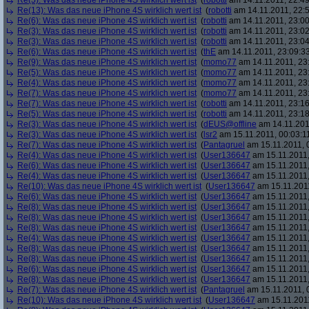
Re(5): Was das neue iPhone 4S wirklich wert ist
(
robotti
am 14.11.2011, 22:49
Re(13): Was das neue iPhone 4S wirklich wert ist
(
robotti
am 14.11.2011, 22:5
Re(6): Was das neue iPhone 4S wirklich wert ist
(
robotti
am 14.11.2011, 23:00
Re(3): Was das neue iPhone 4S wirklich wert ist
(
robotti
am 14.11.2011, 23:02
Re(3): Was das neue iPhone 4S wirklich wert ist
(
robotti
am 14.11.2011, 23:04
Re(6): Was das neue iPhone 4S wirklich wert ist
(
thE
am 14.11.2011, 23:09:3
Re(9): Was das neue iPhone 4S wirklich wert ist
(
momo77
am 14.11.2011, 23
Re(5): Was das neue iPhone 4S wirklich wert ist
(
momo77
am 14.11.2011, 23:
Re(4): Was das neue iPhone 4S wirklich wert ist
(
momo77
am 14.11.2011, 23
Re(7): Was das neue iPhone 4S wirklich wert ist
(
momo77
am 14.11.2011, 23
Re(7): Was das neue iPhone 4S wirklich wert ist
(
robotti
am 14.11.2011, 23:16
Re(5): Was das neue iPhone 4S wirklich wert ist
(
robotti
am 14.11.2011, 23:18
Re(3): Was das neue iPhone 4S wirklich wert ist
(
dEUS@offline
am 14.11.201
Re(3): Was das neue iPhone 4S wirklich wert ist
(
lsr2
am 15.11.2011, 00:03:1
Re(7): Was das neue iPhone 4S wirklich wert ist
(
Pantagruel
am 15.11.2011, 
Re(4): Was das neue iPhone 4S wirklich wert ist
(
User136647
am 15.11.2011,
Re(6): Was das neue iPhone 4S wirklich wert ist
(
User136647
am 15.11.2011,
Re(4): Was das neue iPhone 4S wirklich wert ist
(
User136647
am 15.11.2011,
Re(10): Was das neue iPhone 4S wirklich wert ist
(
User136647
am 15.11.2011
Re(6): Was das neue iPhone 4S wirklich wert ist
(
User136647
am 15.11.2011,
Re(8): Was das neue iPhone 4S wirklich wert ist
(
User136647
am 15.11.2011,
Re(8): Was das neue iPhone 4S wirklich wert ist
(
User136647
am 15.11.2011,
Re(8): Was das neue iPhone 4S wirklich wert ist
(
User136647
am 15.11.2011,
Re(4): Was das neue iPhone 4S wirklich wert ist
(
User136647
am 15.11.2011,
Re(8): Was das neue iPhone 4S wirklich wert ist
(
User136647
am 15.11.2011,
Re(8): Was das neue iPhone 4S wirklich wert ist
(
User136647
am 15.11.2011,
Re(6): Was das neue iPhone 4S wirklich wert ist
(
User136647
am 15.11.2011,
Re(8): Was das neue iPhone 4S wirklich wert ist
(
User136647
am 15.11.2011,
Re(7): Was das neue iPhone 4S wirklich wert ist
(
Pantagruel
am 15.11.2011, 
Re(10): Was das neue iPhone 4S wirklich wert ist
(
User136647
am 15.11.2011