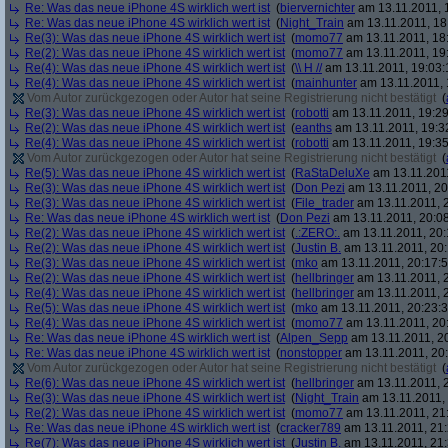
Re: Was das neue iPhone 4S wirklich wert ist
(
biervernichter
am 13.11.2011, 
Re: Was das neue iPhone 4S wirklich wert ist
(
Night_Train
am 13.11.2011, 18
Re(3): Was das neue iPhone 4S wirklich wert ist
(
momo77
am 13.11.2011, 18
Re(2): Was das neue iPhone 4S wirklich wert ist
(
momo77
am 13.11.2011, 19
Re(4): Was das neue iPhone 4S wirklich wert ist
(
\\ H //
am 13.11.2011, 19:03:
Re(4): Was das neue iPhone 4S wirklich wert ist
(
mainhunter
am 13.11.2011, 
Vom Autor zurückgezogen oder Autor hat seine Registrierung nicht bestätigt
(
Re(3): Was das neue iPhone 4S wirklich wert ist
(
robotti
am 13.11.2011, 19:29
Re(2): Was das neue iPhone 4S wirklich wert ist
(
eanths
am 13.11.2011, 19:3
Re(4): Was das neue iPhone 4S wirklich wert ist
(
robotti
am 13.11.2011, 19:35
Vom Autor zurückgezogen oder Autor hat seine Registrierung nicht bestätigt
(
Re(5): Was das neue iPhone 4S wirklich wert ist
(
RaStaDeluXe
am 13.11.2011
Re(3): Was das neue iPhone 4S wirklich wert ist
(
Don Pezi
am 13.11.2011, 20
Re(3): Was das neue iPhone 4S wirklich wert ist
(
File_trader
am 13.11.2011, 2
Re: Was das neue iPhone 4S wirklich wert ist
(
Don Pezi
am 13.11.2011, 20:08
Re(2): Was das neue iPhone 4S wirklich wert ist
(
.:ZERO:.
am 13.11.2011, 20:
Re(2): Was das neue iPhone 4S wirklich wert ist
(
Justin B.
am 13.11.2011, 20:
Re(3): Was das neue iPhone 4S wirklich wert ist
(
mko
am 13.11.2011, 20:17:5
Re(2): Was das neue iPhone 4S wirklich wert ist
(
hellbringer
am 13.11.2011, 2
Re(4): Was das neue iPhone 4S wirklich wert ist
(
hellbringer
am 13.11.2011, 2
Re(5): Was das neue iPhone 4S wirklich wert ist
(
mko
am 13.11.2011, 20:23:3
Re(4): Was das neue iPhone 4S wirklich wert ist
(
momo77
am 13.11.2011, 20
Re: Was das neue iPhone 4S wirklich wert ist
(
Alpen_Sepp
am 13.11.2011, 20
Re: Was das neue iPhone 4S wirklich wert ist
(
nonstopper
am 13.11.2011, 20:
Vom Autor zurückgezogen oder Autor hat seine Registrierung nicht bestätigt
(
Re(6): Was das neue iPhone 4S wirklich wert ist
(
hellbringer
am 13.11.2011, 2
Re(3): Was das neue iPhone 4S wirklich wert ist
(
Night_Train
am 13.11.2011, 
Re(2): Was das neue iPhone 4S wirklich wert ist
(
momo77
am 13.11.2011, 21:
Re: Was das neue iPhone 4S wirklich wert ist
(
cracker789
am 13.11.2011, 21:
Re(7): Was das neue iPhone 4S wirklich wert ist
(
Justin B.
am 13.11.2011, 21: