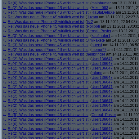
Re(6): Was das neue iPhone 4S wirklich wert ist
(
mainhunter
am 13.11.2011, 
Re(2): Was das neue iPhone 4S wirklich wert ist
(
Mike_083
am 13.11.2011, 2
Re(7): Was das neue iPhone 4S wirklich wert ist
(
RaStaDeluXe
am 13.11.2011
Re: Was das neue iPhone 4S wirklich wert ist
(
Juzam
am 13.11.2011, 22:27:3
Re: Was das neue iPhone 4S wirklich wert ist
(
lsr2
am 13.11.2011, 22:54:03)
Re: Was das neue iPhone 4S wirklich wert ist
(
Roliboli
am 13.11.2011, 23:03:
Re: Was das neue iPhone 4S wirklich wert ist
(
Cereal_Poster
am 13.11.2011, 
Re(3): Was das neue iPhone 4S wirklich wert ist
(
kaufinator1
am 14.11.2011, 
Re: Was das neue iPhone 4S wirklich wert ist
(
JimRakete
am 14.11.2011, 06:
Re(3): Was das neue iPhone 4S wirklich wert ist
(
puerst
am 14.11.2011, 06:50
Re(2): Was das neue iPhone 4S wirklich wert ist
(
momo77
am 14.11.2011, 07
Re: Was das neue iPhone 4S wirklich wert ist
(
hellbringer
am 14.11.2011, 08:
Re(2): Was das neue iPhone 4S wirklich wert ist
(
User136647
am 14.11.2011,
Re(4): Was das neue iPhone 4S wirklich wert ist
(
User136647
am 14.11.2011,
Re(2): Was das neue iPhone 4S wirklich wert ist
(
User136647
am 14.11.2011,
Re(2): Was das neue iPhone 4S wirklich wert ist
(
raiuno
am 14.11.2011, 09:04
Re(4): Was das neue iPhone 4S wirklich wert ist
(
User136647
am 14.11.2011,
Re(2): Was das neue iPhone 4S wirklich wert ist
(
User136647
am 14.11.2011,
Re(2): Was das neue iPhone 4S wirklich wert ist
(
User136647
am 14.11.2011,
Re(2): Was das neue iPhone 4S wirklich wert ist
(
User136647
am 14.11.2011,
Re(2): Was das neue iPhone 4S wirklich wert ist
(
User136647
am 14.11.2011,
Re(2): Was das neue iPhone 4S wirklich wert ist
(
User136647
am 14.11.2011,
Re(2): Was das neue iPhone 4S wirklich wert ist
(
User136647
am 14.11.2011,
Re(2): Was das neue iPhone 4S wirklich wert ist
(
User136647
am 14.11.2011,
Re(5): Was das neue iPhone 4S wirklich wert ist
(
Cereal_Poster
am 14.11.201
Re(2): Was das neue iPhone 4S wirklich wert ist
(
User136647
am 14.11.2011,
Re(6): Was das neue iPhone 4S wirklich wert ist
(
User136647
am 14.11.2011,
Re(4): Was das neue iPhone 4S wirklich wert ist
(
User136647
am 14.11.2011,
Re(2): Was das neue iPhone 4S wirklich wert ist
(
User136647
am 14.11.2011,
Re(2): Was das neue iPhone 4S wirklich wert ist
(
User136647
am 14.11.2011,