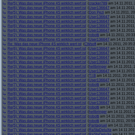
Re(5): Was das neue iPhone 4S wirklich wert ist
(
cracker789
am 14.11.2011, 
Re(6): Was das neue iPhone 4S wirklich wert ist
(
User136647
am 14.11.2011,
Re(5): Was das neue iPhone 4S wirklich wert ist
(
Don Pezi
am 14.11.2011, 20
Re(4): Was das neue iPhone 4S wirklich wert ist
(
User136647
am 14.11.2011,
Re(6): Was das neue iPhone 4S wirklich wert ist
(
User136647
am 14.11.2011,
Re(6): Was das neue iPhone 4S wirklich wert ist
(
User136647
am 14.11.2011,
Re(6): Was das neue iPhone 4S wirklich wert ist
(
User136647
am 14.11.2011,
Re(2): Was das neue iPhone 4S wirklich wert ist
(
robotti
am 14.11.2011, 20:33
Re(4): Was das neue iPhone 4S wirklich wert ist
(
User136647
am 14.11.2011,
Re: Was das neue iPhone 4S wirklich wert ist
(
CWsoft
am 14.11.2011, 20:35:
Re(6): Was das neue iPhone 4S wirklich wert ist
(
User136647
am 14.11.2011,
Re(2): Was das neue iPhone 4S wirklich wert ist
(
User136647
am 14.11.2011,
Re(4): Was das neue iPhone 4S wirklich wert ist
(
User136647
am 14.11.2011,
Re(6): Was das neue iPhone 4S wirklich wert ist
(
User136647
am 14.11.2011,
Re(3): Was das neue iPhone 4S wirklich wert ist
(
hellbringer
am 14.11.2011, 2
Re(6): Was das neue iPhone 4S wirklich wert ist
(
User136647
am 14.11.2011,
Re(6): Was das neue iPhone 4S wirklich wert ist
(
T.I.B
am 14.11.2011, 20:40:0
Re(4): Was das neue iPhone 4S wirklich wert ist
(
User136647
am 14.11.2011,
Re(7): Was das neue iPhone 4S wirklich wert ist
(
robotti
am 14.11.2011, 20:42
Re(6): Was das neue iPhone 4S wirklich wert ist
(
User136647
am 14.11.2011,
Re(8): Was das neue iPhone 4S wirklich wert ist
(
User136647
am 14.11.2011,
Re(8): Was das neue iPhone 4S wirklich wert ist
(
User136647
am 14.11.2011,
Re(8): Was das neue iPhone 4S wirklich wert ist
(
User136647
am 14.11.2011,
Re(5): Was das neue iPhone 4S wirklich wert ist
(
robotti
am 14.11.2011, 20:52
Re(5): Was das neue iPhone 4S wirklich wert ist
(
hellbringer
am 14.11.2011, 2
Re(9): Was das neue iPhone 4S wirklich wert ist
(
robotti
am 14.11.2011, 20:56
Re(7): Was das neue iPhone 4S wirklich wert ist
(
robotti
am 14.11.2011, 20:59
Re(5): Was das neue iPhone 4S wirklich wert ist
(
Pantagruel
am 14.11.2011, 
Re(7): Was das neue iPhone 4S wirklich wert ist
(
RaStaDeluXe
am 14.11.2011
Re(7): Was das neue iPhone 4S wirklich wert ist
(
RaStaDeluXe
am 14.11.2011