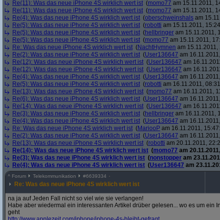
Re(11): Was das neue iPhone 4S wirklich wert ist
(
momo77
am 15.11.2011, 1
Re(11): Was das neue iPhone 4S wirklich wert ist
(
momo77
am 15.11.2011, 1
Re(4): Was das neue iPhone 4S wirklich wert ist
(
oberschweinshals
am 15.11.
Re(5): Was das neue iPhone 4S wirklich wert ist
(
robotti
am 15.11.2011, 15:24
Re(5): Was das neue iPhone 4S wirklich wert ist
(
hellbringer
am 15.11.2011, 1
Re(5): Was das neue iPhone 4S wirklich wert ist
(
momo77
am 15.11.2011, 17
Re: Was das neue iPhone 4S wirklich wert ist
(
NachtHymnen
am 15.11.2011, 
Re(2): Was das neue iPhone 4S wirklich wert ist
(
User136647
am 16.11.2011,
Re(12): Was das neue iPhone 4S wirklich wert ist
(
User136647
am 16.11.2011
Re(12): Was das neue iPhone 4S wirklich wert ist
(
User136647
am 16.11.2011
Re(4): Was das neue iPhone 4S wirklich wert ist
(
User136647
am 16.11.2011,
Re(5): Was das neue iPhone 4S wirklich wert ist
(
robotti
am 16.11.2011, 08:31
Re(13): Was das neue iPhone 4S wirklich wert ist
(
momo77
am 16.11.2011, 1
Re(6): Was das neue iPhone 4S wirklich wert ist
(
User136647
am 16.11.2011,
Re(14): Was das neue iPhone 4S wirklich wert ist
(
User136647
am 16.11.2011
Re(3): Was das neue iPhone 4S wirklich wert ist
(
hellbringer
am 16.11.2011, 1
Re(4): Was das neue iPhone 4S wirklich wert ist
(
User136647
am 16.11.2011,
Re: Was das neue iPhone 4S wirklich wert ist
(
MariooP
am 16.11.2011, 15:47
Re(2): Was das neue iPhone 4S wirklich wert ist
(
User136647
am 16.11.2011,
Re(13): Was das neue iPhone 4S wirklich wert ist
(
robotti
am 20.11.2011, 22:2
Re(14): Was das neue iPhone 4S wirklich wert ist
(
momo77
am 20.11.2011,
Re(3): Was das neue iPhone 4S wirklich wert ist
(
nonstopper
am 23.11.2011
Re(4): Was das neue iPhone 4S wirklich wert ist
(
User136647
am 23.11.201
^
Forum
Telekommunikation
#
6639334
Re: Was das neue iPhone 4S wirklich wert ist
na ja auf Jeden Fall nicht so viel wie sie verlangen!
Habe aber wiedermal ein interessanten Artikel drüber gelesen... wo es um ein 
geht
http:/
/
www.applezeit.com/
iphone/
iphone-4s-bleibt-gefragt