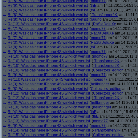
Re(5): Was das neue iPhone 4S wirklich wert ist
(
momo77
am 14.11.2011, 14
Re(6): Was das neue iPhone 4S wirklich wert ist
(
thE
am 14.11.2011, 14:51:5
Re(6): Was das neue iPhone 4S wirklich wert ist
(
thE
am 14.11.2011, 14:52:11
Re(8): Was das neue iPhone 4S wirklich wert ist
(
-Transformer2K-
am 14.11.2
Re(8): Was das neue iPhone 4S wirklich wert ist
(
raiuno
am 14.11.2011, 15:01
Re(13): Was das neue iPhone 4S wirklich wert ist
(
RaStaDeluXe
am 14.11.201
Re(7): Was das neue iPhone 4S wirklich wert ist
(
momo77
am 14.11.2011, 15
Re(9): Was das neue iPhone 4S wirklich wert ist
(
RaStaDeluXe
am 14.11.2011
Re(7): Was das neue iPhone 4S wirklich wert ist
(
momo77
am 14.11.2011, 15
Re(3): Was das neue iPhone 4S wirklich wert ist
(
RaStaDeluXe
am 14.11.2011
Re(8): Was das neue iPhone 4S wirklich wert ist
(
thE
am 14.11.2011, 15:20:5
Re(9): Was das neue iPhone 4S wirklich wert ist
(
momo77
am 14.11.2011, 15
Re(10): Was das neue iPhone 4S wirklich wert ist
(
momo77
am 14.11.2011, 1
Re(10): Was das neue iPhone 4S wirklich wert ist
(
-Transformer2K-
am 14.11.
Re(10): Was das neue iPhone 4S wirklich wert ist
(
-Transformer2K-
am 14.11.
Re(10): Was das neue iPhone 4S wirklich wert ist
(
Collectors_edition
am 14.11
Re(9): Was das neue iPhone 4S wirklich wert ist
(
momo77
am 14.11.2011, 15
Re(11): Was das neue iPhone 4S wirklich wert ist
(
momo77
am 14.11.2011, 1
Re(3): Was das neue iPhone 4S wirklich wert ist
(
hellbringer
am 14.11.2011, 1
Re(8): Was das neue iPhone 4S wirklich wert ist
(
Collectors_edition
am 14.11.
Re(12): Was das neue iPhone 4S wirklich wert ist
(
Collectors_edition
am 14.11
Re(12): Was das neue iPhone 4S wirklich wert ist
(
-Transformer2K-
am 14.11.
Re(8): Was das neue iPhone 4S wirklich wert ist
(
hellbringer
am 14.11.2011, 1
Re(10): Was das neue iPhone 4S wirklich wert ist
(
hellbringer
am 14.11.2011,
Re(4): Was das neue iPhone 4S wirklich wert ist
(
thE
am 14.11.2011, 15:45:0
Re(10): Was das neue iPhone 4S wirklich wert ist
(
thE
am 14.11.2011, 15:46:
Re(13): Was das neue iPhone 4S wirklich wert ist
(
momo77
am 14.11.2011, 1
Re(9): Was das neue iPhone 4S wirklich wert ist
(
momo77
am 14.11.2011, 15
Re(14): Was das neue iPhone 4S wirklich wert ist
(
-Transformer2K-
am 14.11.
Re(15): Was das neue iPhone 4S wirklich wert ist
(
Collectors_edition
am 14.11