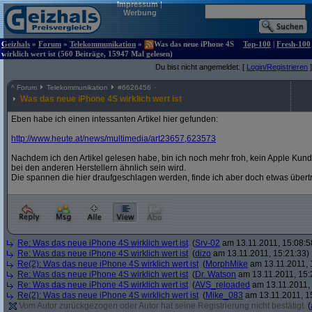
Impressum
|
Werbung
Geizhals
»
Forum
»
Telekommunikation
»
Was das neue iPhone 4S
Top-100
|
Fresh-100
wirklich wert ist (560 Beiträge, 15947 Mal gelesen)
Du bist nicht angemeldet. [
Login/Registrieren
]
^
Forum
Telekommunikation
#
6626456
Was das neue iPhone 4S wirklich wert ist
Eben habe ich einen intessanten Artikel hier gefunden:
http:/
/
www.heute.at/
news/
multimedia/
art23657,623573
Nachdem ich den Artikel gelesen habe, bin ich noch mehr froh, kein Apple Kund
bei den anderen Herstellern ähnlich sein wird.
Die spannen die hier draufgeschlagen werden, finde ich aber doch etwas übert
Re: Was das neue iPhone 4S wirklich wert ist
(
Srv-02
am 13.11.2011, 15:08:5
Re: Was das neue iPhone 4S wirklich wert ist
(
dizo
am 13.11.2011, 15:21:33)
Re(2): Was das neue iPhone 4S wirklich wert ist
(
MorphMike
am 13.11.2011, 
Re: Was das neue iPhone 4S wirklich wert ist
(
Dr. Watson
am 13.11.2011, 15:
Re: Was das neue iPhone 4S wirklich wert ist
(
AVS_reloaded
am 13.11.2011, 
Re(2): Was das neue iPhone 4S wirklich wert ist
(
Mike_083
am 13.11.2011, 1
Vom Autor zurückgezogen oder Autor hat seine Registrierung nicht bestätigt
(