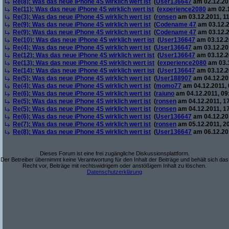
Re(8): Was das neue iPhone 4S wirklich wert ist
(
User136647
am 02.12.201
Re(11): Was das neue iPhone 4S wirklich wert ist
(
experience2080
am 02.1
Re(3): Was das neue iPhone 4S wirklich wert ist
(
ronsen
am 03.12.2011, 11
Re(9): Was das neue iPhone 4S wirklich wert ist
(
Codename 47
am 03.12.2
Re(9): Was das neue iPhone 4S wirklich wert ist
(
Codename 47
am 03.12.2
Re(10): Was das neue iPhone 4S wirklich wert ist
(
User136647
am 03.12.2
Re(4): Was das neue iPhone 4S wirklich wert ist
(
User136647
am 03.12.201
Re(12): Was das neue iPhone 4S wirklich wert ist
(
User136647
am 03.12.2
Re(13): Was das neue iPhone 4S wirklich wert ist
(
experience2080
am 03.1
Re(14): Was das neue iPhone 4S wirklich wert ist
(
User136647
am 03.12.2
Re(5): Was das neue iPhone 4S wirklich wert ist
(
User188907
am 04.12.201
Re(4): Was das neue iPhone 4S wirklich wert ist
(
momo77
am 04.12.2011, 
Re(6): Was das neue iPhone 4S wirklich wert ist
(
raiuno
am 04.12.2011, 09
Re(5): Was das neue iPhone 4S wirklich wert ist
(
ronsen
am 04.12.2011, 17
Re(5): Was das neue iPhone 4S wirklich wert ist
(
ronsen
am 04.12.2011, 17
Re(6): Was das neue iPhone 4S wirklich wert ist
(
User136647
am 04.12.201
Re(7): Was das neue iPhone 4S wirklich wert ist
(
ronsen
am 05.12.2011, 20
Re(8): Was das neue iPhone 4S wirklich wert ist
(
User136647
am 06.12.201
Dieses Forum ist eine frei zugängliche Diskussionsplattform.
Der Betreiber übernimmt keine Verantwortung für den Inhalt der Beiträge und behält sich das
Recht vor, Beiträge mit rechtswidrigem oder anstößigem Inhalt zu löschen.
Datenschutzerklärung