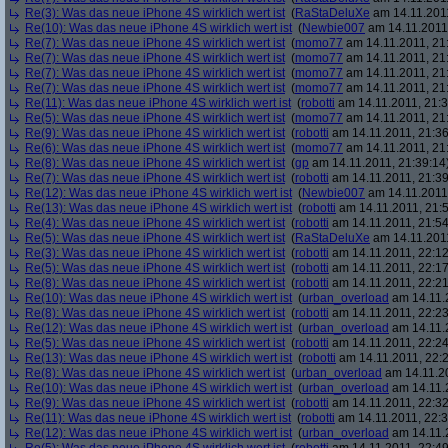
Re(3): Was das neue iPhone 4S wirklich wert ist
(
RaStaDeluXe
am 14.11.2011
Re(10): Was das neue iPhone 4S wirklich wert ist
(
Newbie007
am 14.11.2011,
Re(7): Was das neue iPhone 4S wirklich wert ist
(
momo77
am 14.11.2011, 21
Re(7): Was das neue iPhone 4S wirklich wert ist
(
momo77
am 14.11.2011, 21
Re(7): Was das neue iPhone 4S wirklich wert ist
(
momo77
am 14.11.2011, 21
Re(7): Was das neue iPhone 4S wirklich wert ist
(
momo77
am 14.11.2011, 21
Re(11): Was das neue iPhone 4S wirklich wert ist
(
robotti
am 14.11.2011, 21:3
Re(5): Was das neue iPhone 4S wirklich wert ist
(
momo77
am 14.11.2011, 21
Re(9): Was das neue iPhone 4S wirklich wert ist
(
robotti
am 14.11.2011, 21:36
Re(6): Was das neue iPhone 4S wirklich wert ist
(
momo77
am 14.11.2011, 21
Re(8): Was das neue iPhone 4S wirklich wert ist
(
gp
am 14.11.2011, 21:39:14
Re(7): Was das neue iPhone 4S wirklich wert ist
(
robotti
am 14.11.2011, 21:39
Re(12): Was das neue iPhone 4S wirklich wert ist
(
Newbie007
am 14.11.2011,
Re(13): Was das neue iPhone 4S wirklich wert ist
(
robotti
am 14.11.2011, 21:5
Re(4): Was das neue iPhone 4S wirklich wert ist
(
robotti
am 14.11.2011, 21:54
Re(5): Was das neue iPhone 4S wirklich wert ist
(
RaStaDeluXe
am 14.11.2011
Re(3): Was das neue iPhone 4S wirklich wert ist
(
robotti
am 14.11.2011, 22:12
Re(5): Was das neue iPhone 4S wirklich wert ist
(
robotti
am 14.11.2011, 22:17
Re(8): Was das neue iPhone 4S wirklich wert ist
(
robotti
am 14.11.2011, 22:21
Re(10): Was das neue iPhone 4S wirklich wert ist
(
urban_overload
am 14.11.2
Re(8): Was das neue iPhone 4S wirklich wert ist
(
robotti
am 14.11.2011, 22:23
Re(12): Was das neue iPhone 4S wirklich wert ist
(
urban_overload
am 14.11.2
Re(5): Was das neue iPhone 4S wirklich wert ist
(
robotti
am 14.11.2011, 22:24
Re(13): Was das neue iPhone 4S wirklich wert ist
(
robotti
am 14.11.2011, 22:2
Re(8): Was das neue iPhone 4S wirklich wert ist
(
urban_overload
am 14.11.20
Re(10): Was das neue iPhone 4S wirklich wert ist
(
urban_overload
am 14.11.2
Re(9): Was das neue iPhone 4S wirklich wert ist
(
robotti
am 14.11.2011, 22:32
Re(11): Was das neue iPhone 4S wirklich wert ist
(
robotti
am 14.11.2011, 22:3
Re(12): Was das neue iPhone 4S wirklich wert ist
(
urban_overload
am 14.11.2