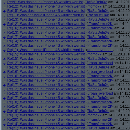
Re(9): Was das neue iPhone 4S wirklich wert ist
(
RaStaDeluXe
am 14.11.2011
Re(12): Was das neue iPhone 4S wirklich wert ist
(
momo77
am 14.11.2011, 1
Re(15): Was das neue iPhone 4S wirklich wert ist
(
RaStaDeluXe
am 14.11.201
Re(11): Was das neue iPhone 4S wirklich wert ist
(
RaStaDeluXe
am 14.11.201
Re(13): Was das neue iPhone 4S wirklich wert ist
(
RaStaDeluXe
am 14.11.201
Re(12): Was das neue iPhone 4S wirklich wert ist
(
-Transformer2K-
am 14.11.
Re(16): Was das neue iPhone 4S wirklich wert ist
(
-Transformer2K-
am 14.11.
Re(13): Was das neue iPhone 4S wirklich wert ist
(
RaStaDeluXe
am 14.11.201
Re(17): Was das neue iPhone 4S wirklich wert ist
(
RaStaDeluXe
am 14.11.201
Re(14): Was das neue iPhone 4S wirklich wert ist
(
-Transformer2K-
am 14.11.
Re(18): Was das neue iPhone 4S wirklich wert ist
(
-Transformer2K-
am 14.11.
Re(11): Was das neue iPhone 4S wirklich wert ist
(
urban_overload
am 14.11.2
Re(15): Was das neue iPhone 4S wirklich wert ist
(
momo77
am 14.11.2011, 1
Re(15): Was das neue iPhone 4S wirklich wert ist
(
RaStaDeluXe
am 14.11.201
Re(12): Was das neue iPhone 4S wirklich wert ist
(
urban_overload
am 14.11.2
Re(19): Was das neue iPhone 4S wirklich wert ist
(
RaStaDeluXe
am 14.11.201
Re(16): Was das neue iPhone 4S wirklich wert ist
(
urban_overload
am 14.11.2
Re(16): Was das neue iPhone 4S wirklich wert ist
(
-Transformer2K-
am 14.11.
Re(12): Was das neue iPhone 4S wirklich wert ist
(
-Transformer2K-
am 14.11.
Re(17): Was das neue iPhone 4S wirklich wert ist
(
RaStaDeluXe
am 14.11.201
Re(12): Was das neue iPhone 4S wirklich wert ist
(
momo77
am 14.11.2011, 1
Re(13): Was das neue iPhone 4S wirklich wert ist
(
urban_overload
am 14.11.2
Re(17): Was das neue iPhone 4S wirklich wert ist
(
RaStaDeluXe
am 14.11.201
Re(18): Was das neue iPhone 4S wirklich wert ist
(
-Transformer2K-
am 14.11.
Re(14): Was das neue iPhone 4S wirklich wert ist
(
-Transformer2K-
am 14.11.
Re(19): Was das neue iPhone 4S wirklich wert ist
(
RaStaDeluXe
am 14.11.201
Re(13): Was das neue iPhone 4S wirklich wert ist
(
momo77
am 14.11.2011, 1
Re(20): Was das neue iPhone 4S wirklich wert ist
(
-Transformer2K-
am 14.11.
Re(14): Was das neue iPhone 4S wirklich wert ist
(
-Transformer2K-
am 14.11.
Re(21): Was das neue iPhone 4S wirklich wert ist
(
RaStaDeluXe
am 14.11.201