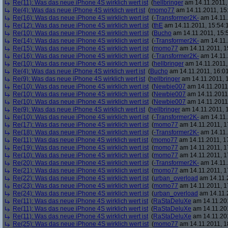
Re(11): Was das neue iPhone 4S wirklich wert ist
(
hellbringer
am 14.11.2011,
Re(4): Was das neue iPhone 4S wirklich wert ist
(
momo77
am 14.11.2011, 15
Re(16): Was das neue iPhone 4S wirklich wert ist
(
-Transformer2K-
am 14.11.
Re(12): Was das neue iPhone 4S wirklich wert ist
(
thE
am 14.11.2011, 15:54:
Re(10): Was das neue iPhone 4S wirklich wert ist
(
Bucho
am 14.11.2011, 15:
Re(14): Was das neue iPhone 4S wirklich wert ist
(
-Transformer2K-
am 14.11.
Re(15): Was das neue iPhone 4S wirklich wert ist
(
momo77
am 14.11.2011, 1
Re(16): Was das neue iPhone 4S wirklich wert ist
(
-Transformer2K-
am 14.11.
Re(10): Was das neue iPhone 4S wirklich wert ist
(
hellbringer
am 14.11.2011,
Re(4): Was das neue iPhone 4S wirklich wert ist
(
Bucho
am 14.11.2011, 16:01
Re(9): Was das neue iPhone 4S wirklich wert ist
(
hellbringer
am 14.11.2011, 1
Re(10): Was das neue iPhone 4S wirklich wert ist
(
Newbie007
am 14.11.2011,
Re(10): Was das neue iPhone 4S wirklich wert ist
(
Newbie007
am 14.11.2011,
Re(10): Was das neue iPhone 4S wirklich wert ist
(
Newbie007
am 14.11.2011,
Re(9): Was das neue iPhone 4S wirklich wert ist
(
hellbringer
am 14.11.2011, 1
Re(10): Was das neue iPhone 4S wirklich wert ist
(
-Transformer2K-
am 14.11.
Re(17): Was das neue iPhone 4S wirklich wert ist
(
momo77
am 14.11.2011, 1
Re(18): Was das neue iPhone 4S wirklich wert ist
(
-Transformer2K-
am 14.11.
Re(11): Was das neue iPhone 4S wirklich wert ist
(
momo77
am 14.11.2011, 1
Re(19): Was das neue iPhone 4S wirklich wert ist
(
momo77
am 14.11.2011, 1
Re(10): Was das neue iPhone 4S wirklich wert ist
(
momo77
am 14.11.2011, 1
Re(20): Was das neue iPhone 4S wirklich wert ist
(
-Transformer2K-
am 14.11.
Re(21): Was das neue iPhone 4S wirklich wert ist
(
momo77
am 14.11.2011, 1
Re(22): Was das neue iPhone 4S wirklich wert ist
(
urban_overload
am 14.11.2
Re(23): Was das neue iPhone 4S wirklich wert ist
(
momo77
am 14.11.2011, 1
Re(24): Was das neue iPhone 4S wirklich wert ist
(
urban_overload
am 14.11.2
Re(11): Was das neue iPhone 4S wirklich wert ist
(
RaStaDeluXe
am 14.11.201
Re(11): Was das neue iPhone 4S wirklich wert ist
(
RaStaDeluXe
am 14.11.201
Re(11): Was das neue iPhone 4S wirklich wert ist
(
RaStaDeluXe
am 14.11.201
Re(25): Was das neue iPhone 4S wirklich wert ist
(
momo77
am 14.11.2011, 1