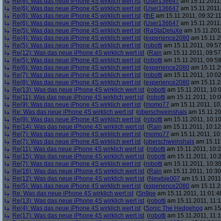
Re(8): Was das neue iPhone 4S wirklich wert ist
(
User136647
am 15.11.2011,
Re(6): Was das neue iPhone 4S wirklich wert ist
(
User136647
am 15.11.2011,
Re(8): Was das neue iPhone 4S wirklich wert ist
(
thE
am 15.11.2011, 09:32:11
Re(6): Was das neue iPhone 4S wirklich wert ist
(
User136647
am 15.11.2011,
Re(5): Was das neue iPhone 4S wirklich wert ist
(
RaStaDeluXe
am 15.11.2011
Re(4): Was das neue iPhone 4S wirklich wert ist
(
experience2080
am 15.11.2
Re(5): Was das neue iPhone 4S wirklich wert ist
(
robotti
am 15.11.2011, 09:57
Re(12): Was das neue iPhone 4S wirklich wert ist
(
Rain
am 15.11.2011, 09:57
Re(5): Was das neue iPhone 4S wirklich wert ist
(
robotti
am 15.11.2011, 09:58
Re(6): Was das neue iPhone 4S wirklich wert ist
(
experience2080
am 15.11.2
Re(7): Was das neue iPhone 4S wirklich wert ist
(
robotti
am 15.11.2011, 10:02
Re(8): Was das neue iPhone 4S wirklich wert ist
(
experience2080
am 15.11.2
Re(13): Was das neue iPhone 4S wirklich wert ist
(
robotti
am 15.11.2011, 10:0
Re(11): Was das neue iPhone 4S wirklich wert ist
(
robotti
am 15.11.2011, 10:0
Re(9): Was das neue iPhone 4S wirklich wert ist
(
momo77
am 15.11.2011, 10
Re: Was das neue iPhone 4S wirklich wert ist
(
oberschweinshals
am 15.11.20
Re(9): Was das neue iPhone 4S wirklich wert ist
(
robotti
am 15.11.2011, 10:10
Re(14): Was das neue iPhone 4S wirklich wert ist
(
Rain
am 15.11.2011, 10:12
Re(7): Was das neue iPhone 4S wirklich wert ist
(
momo77
am 15.11.2011, 10
Re(7): Was das neue iPhone 4S wirklich wert ist
(
oberschweinshals
am 15.11.
Re(11): Was das neue iPhone 4S wirklich wert ist
(
robotti
am 15.11.2011, 10:2
Re(15): Was das neue iPhone 4S wirklich wert ist
(
robotti
am 15.11.2011, 10:2
Re(7): Was das neue iPhone 4S wirklich wert ist
(
robotti
am 15.11.2011, 10:30
Re(16): Was das neue iPhone 4S wirklich wert ist
(
Rain
am 15.11.2011, 10:30
Re(12): Was das neue iPhone 4S wirklich wert ist
(
Newbie007
am 15.11.2011,
Re(5): Was das neue iPhone 4S wirklich wert ist
(
experience2080
am 15.11.2
Re: Was das neue iPhone 4S wirklich wert ist
(
Sn9pe
am 15.11.2011, 11:01:4
Re(13): Was das neue iPhone 4S wirklich wert ist
(
robotti
am 15.11.2011, 11:1
Re(4): Was das neue iPhone 4S wirklich wert ist
(
Sonic The Hedgehog
am 15.
Re(17): Was das neue iPhone 4S wirklich wert ist
(
robotti
am 15.11.2011, 11:1