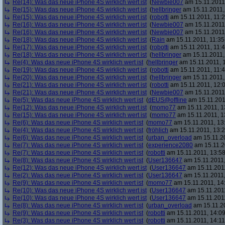
Re(14): Was das neue iPhone 4S wirklich wert ist
(
Newbie007
am 15.11.2011,
Re(15): Was das neue iPhone 4S wirklich wert ist
(
hellbringer
am 15.11.2011,
Re(15): Was das neue iPhone 4S wirklich wert ist
(
robotti
am 15.11.2011, 11:2
Re(16): Was das neue iPhone 4S wirklich wert ist
(
Newbie007
am 15.11.2011,
Re(16): Was das neue iPhone 4S wirklich wert ist
(
Newbie007
am 15.11.2011,
Re(18): Was das neue iPhone 4S wirklich wert ist
(
Rain
am 15.11.2011, 11:35
Re(17): Was das neue iPhone 4S wirklich wert ist
(
robotti
am 15.11.2011, 11:4
Re(18): Was das neue iPhone 4S wirklich wert ist
(
hellbringer
am 15.11.2011,
Re(4): Was das neue iPhone 4S wirklich wert ist
(
hellbringer
am 15.11.2011, 1
Re(19): Was das neue iPhone 4S wirklich wert ist
(
robotti
am 15.11.2011, 11:4
Re(20): Was das neue iPhone 4S wirklich wert ist
(
hellbringer
am 15.11.2011,
Re(21): Was das neue iPhone 4S wirklich wert ist
(
robotti
am 15.11.2011, 12:0
Re(21): Was das neue iPhone 4S wirklich wert ist
(
Newbie007
am 15.11.2011,
Re(5): Was das neue iPhone 4S wirklich wert ist
(
dEUS@offline
am 15.11.201
Re(12): Was das neue iPhone 4S wirklich wert ist
(
momo77
am 15.11.2011, 1
Re(15): Was das neue iPhone 4S wirklich wert ist
(
momo77
am 15.11.2011, 1
Re(6): Was das neue iPhone 4S wirklich wert ist
(
momo77
am 15.11.2011, 13
Re(4): Was das neue iPhone 4S wirklich wert ist
(
fröhlich
am 15.11.2011, 13:2
Re(6): Was das neue iPhone 4S wirklich wert ist
(
urban_overload
am 15.11.20
Re(7): Was das neue iPhone 4S wirklich wert ist
(
experience2080
am 15.11.2
Re(7): Was das neue iPhone 4S wirklich wert ist
(
robotti
am 15.11.2011, 13:58
Re(8): Was das neue iPhone 4S wirklich wert ist
(
User136647
am 15.11.2011,
Re(12): Was das neue iPhone 4S wirklich wert ist
(
User136647
am 15.11.2011
Re(2): Was das neue iPhone 4S wirklich wert ist
(
User136647
am 15.11.2011,
Re(9): Was das neue iPhone 4S wirklich wert ist
(
momo77
am 15.11.2011, 14
Re(10): Was das neue iPhone 4S wirklich wert ist
(
User136647
am 15.11.2011
Re(10): Was das neue iPhone 4S wirklich wert ist
(
User136647
am 15.11.2011
Re(8): Was das neue iPhone 4S wirklich wert ist
(
urban_overload
am 15.11.20
Re(9): Was das neue iPhone 4S wirklich wert ist
(
robotti
am 15.11.2011, 14:09
Re(3): Was das neue iPhone 4S wirklich wert ist
(
robotti
am 15.11.2011, 14:11