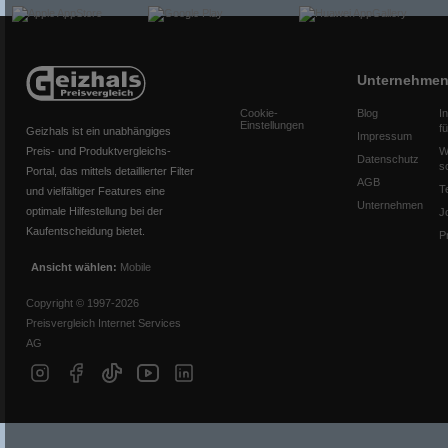
Unternehme
Cookie-
Blog
I
Einstellungen
f
Geizhals ist ein unabhängiges
Impressum
Preis- und Produktvergleichs-
W
Datenschutz
s
Portal, das mittels detaillierter Filter
AGB
T
und vielfältiger Features eine
Unternehmen
optimale Hilfestellung bei der
J
Kaufentscheidung bietet.
P
Ansicht wählen:
Mobile
Copyright © 1997-2026
Preisvergleich Internet Services
AG