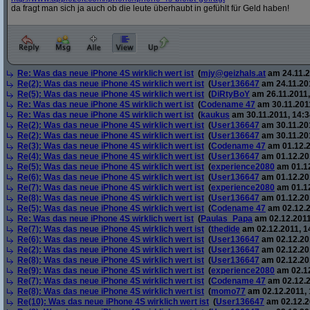
da fragt man sich ja auch ob die leute überhaubt in gefühlt für Geld haben!
Re: Was das neue iPhone 4S wirklich wert ist
(
mjy@geizhals.at
am 24.11.2
Re(2): Was das neue iPhone 4S wirklich wert ist
(
User136647
am 24.11.201
Re(5): Was das neue iPhone 4S wirklich wert ist
(
DiRtyBoY
am 26.11.2011,
Re: Was das neue iPhone 4S wirklich wert ist
(
Codename 47
am 30.11.2011
Re: Was das neue iPhone 4S wirklich wert ist
(
kaukus
am 30.11.2011, 14:3
Re(2): Was das neue iPhone 4S wirklich wert ist
(
User136647
am 30.11.201
Re(2): Was das neue iPhone 4S wirklich wert ist
(
User136647
am 30.11.201
Re(3): Was das neue iPhone 4S wirklich wert ist
(
Codename 47
am 01.12.2
Re(4): Was das neue iPhone 4S wirklich wert ist
(
User136647
am 01.12.201
Re(5): Was das neue iPhone 4S wirklich wert ist
(
experience2080
am 01.12
Re(6): Was das neue iPhone 4S wirklich wert ist
(
User136647
am 01.12.201
Re(7): Was das neue iPhone 4S wirklich wert ist
(
experience2080
am 01.12
Re(8): Was das neue iPhone 4S wirklich wert ist
(
User136647
am 01.12.201
Re(5): Was das neue iPhone 4S wirklich wert ist
(
Codename 47
am 02.12.2
Re: Was das neue iPhone 4S wirklich wert ist
(
Paulas_Papa
am 02.12.2011
Re(7): Was das neue iPhone 4S wirklich wert ist
(
thedide
am 02.12.2011, 1
Re(6): Was das neue iPhone 4S wirklich wert ist
(
User136647
am 02.12.201
Re(2): Was das neue iPhone 4S wirklich wert ist
(
User136647
am 02.12.201
Re(8): Was das neue iPhone 4S wirklich wert ist
(
User136647
am 02.12.201
Re(9): Was das neue iPhone 4S wirklich wert ist
(
experience2080
am 02.12
Re(7): Was das neue iPhone 4S wirklich wert ist
(
Codename 47
am 02.12.2
Re(8): Was das neue iPhone 4S wirklich wert ist
(
momo77
am 02.12.2011, 
Re(10): Was das neue iPhone 4S wirklich wert ist
(
User136647
am 02.12.2