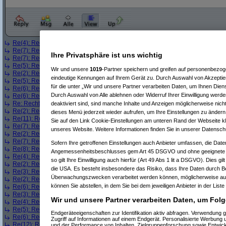
Re(4): Rechtsfahrgebot
(
Paulas_Papa
am 15.07.2015, 22:31:58)
Re(7): Rechtsfahrgebot
(
Sowinetz
am 15.07.2015, 22:34:37)
Ihre Privatsphäre ist uns wichtig
Re(7): Rechtsfahrgebot
(
Paulas_Papa
am 15.07.2015, 22:36:10)
Re(5): Rechtsfahrgebot
(
Sowinetz
am 15.07.2015, 22:38:17)
Wir und unsere
1019
-Partner speichern und greifen auf personenbezo
Re(2): Rechtsfahrgebot
(
Maximus82
am 15.07.2015, 22:57:33)
eindeutige Kennungen auf Ihrem Gerät zu. Durch Auswahl von Akzeptier
Re(5): Rechtsfahrgebot
(
AVS_reloaded
am 15.07.2015, 23:24:48)
für die unter „Wir und unsere Partner verarbeiten Daten, um Ihnen Dien
Re(6): Rechtsfahrgebot
(
AVS_reloaded
am 15.07.2015, 23:26:16)
Durch Auswahl von Alle ablehnen oder Widerruf Ihrer Einwilligung werde
Re(6): Rechtsfahrgebot
(
Paulas_Papa
am 15.07.2015, 23:32:15)
Re: Rechtsfahrgebot
(
Robert Craven
am 15.07.2015, 23:45:29)
deaktiviert sind, sind manche Inhalte und Anzeigen möglicherweise nicht
Re(2): Rechtsfahrgebot
(
Paulas_Papa
am 15.07.2015, 23:47:26)
dieses Menü jederzeit wieder aufrufen, um Ihre Einstellungen zu ändern 
Re(11): Rechtsfahrgebot
(
Fly
am 15.07.2015, 23:56:16)
Sie auf den Link Cookie-Einstellungen am unteren Rand der Webseite kli
Re(7): Rechtsfahrgebot
(
Fly
am 16.07.2015, 00:04:36)
unseres Website. Weitere Informationen finden Sie in unserer Datensch
Re(2): Rechtsfahrgebot
(
Fly
am 16.07.2015, 00:06:20)
Re(7): Rechtsfahrgebot
(
AVS_reloaded
am 16.07.2015, 02:38:54)
Sofern Ihre getroffenen Einstellungen auch Anbieter umfassen, die Daten
Re(8): Rechtsfahrgebot
(
AVS_reloaded
am 16.07.2015, 02:39:50)
Angemessenheitsbeschlusses gem Art 45 DSGVO und ohne geeignete G
Re(4): Rechtsfahrgebot
(
AVS_reloaded
am 16.07.2015, 02:44:22)
so gilt Ihre Einwilligung auch hierfür (Art 49 Abs 1 lit a DSGVO). Dies gi
Re(2): Rechtsfahrgebot
(
Psychopath
am 16.07.2015, 02:48:08)
die USA. Es besteht insbesondere das Risiko, dass Ihre Daten durch B
Re(3): Rechtsfahrgebot
(
AVS_reloaded
am 16.07.2015, 03:10:28)
Überwachungszwecken verarbeitet werden können, möglicherweise auc
Re(2): Rechtsfahrgebot
(
AVS_reloaded
am 16.07.2015, 03:11:18)
können Sie abstellen, in dem Sie bei dem jeweiligen Anbieter in der Liste
Re(6): Rechtsfahrgebot
(
AVS_reloaded
am 16.07.2015, 03:12:35)
Re(3): Rechtsfahrgebot
(
AVS_reloaded
am 16.07.2015, 03:13:41)
Wir und unsere Partner verarbeiten Daten, um Folg
Re(4): Rechtsfahrgebot
(
Psychopath
am 16.07.2015, 03:29:15)
Re(5): Rechtsfahrgebot
(
AVS_reloaded
am 16.07.2015, 03:41:37)
Endgeräteeigenschaften zur Identifikation aktiv abfragen. Verwendung 
Re(6): Rechtsfahrgebot
(
Psychopath
am 16.07.2015, 03:43:06)
Zugriff auf Informationen auf einem Endgerät. Personalisierte Werbung
Re(12): Rechtsfahrgebot
(
bono_d70
am 16.07.2015, 07:43:32)
und der Performance von Inhalten, Zielgruppenforschung sowie Entwic