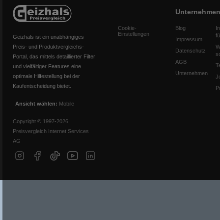
Unternehme
Cookie-
Blog
I
Einstellungen
f
Geizhals ist ein unabhängiges
Impressum
Preis- und Produktvergleichs-
W
Datenschutz
s
Portal, das mittels detaillierter Filter
AGB
T
und vielfältiger Features eine
Unternehmen
optimale Hilfestellung bei der
J
Kaufentscheidung bietet.
P
Ansicht wählen:
Mobile
Copyright © 1997-2026
Preisvergleich Internet Services
AG