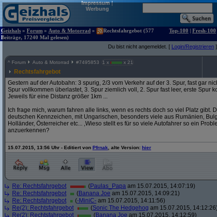
Impressum
|
Werbung
Geizhals
»
Forum
»
Auto & Motorrad
»
Rechtsfahrgebot (577
Top-100
|
Fresh-100
Beiträge, 17240 Mal gelesen)
Du bist nicht angemeldet. [
Login/Registrieren
]
^
Forum
Auto & Motorrad
#
7495853
1 x
x 21
Rechtsfahrgebot
Gestern auf der Autobahn: 3 spurig, 2/3 vom Verkehr auf der 3. Spur, fast gar nich
Spur vollkommen überlastet, 3. Spur ziemlich voll, 2. Spur fast leer, erste Spur ko
Jeweils für eine Distanz größer 1km ...
Ich frage mich, warum fahren alle links, wenn es rechts doch so viel Platz gibt.
deutschen Kennzeichen, mit Ungarischen, besonders viele aus Rumänien, Bulga
Holländer, Österreicher etc... ,Wieso stellt es für so viele Autofahrer so ein Pro
anzuerkennen?
15.07.2015, 13:56 Uhr - Editiert von
Pfrnak
, alte Version:
hier
Re: Rechtsfahrgebot
(
Paulas_Papa
am 15.07.2015, 14:07:19)
Re: Rechtsfahrgebot
(
Banana Joe
am 15.07.2015, 14:09:21)
Re: Rechtsfahrgebot
(
-MiniC-
am 15.07.2015, 14:11:56)
Re(2): Rechtsfahrgebot
(
Sonic The Hedgehog
am 15.07.2015, 14:12:26
Re(2): Rechtsfahrgebot
(
Banana Joe
am 15.07.2015, 14:12:59)