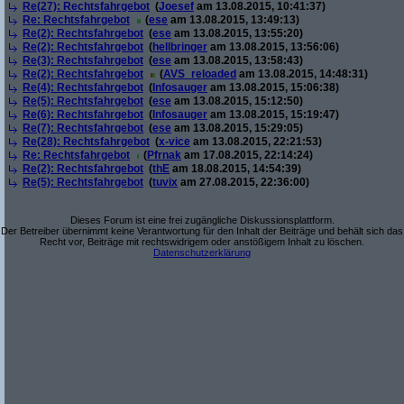
Re(27): Rechtsfahrgebot
(
Joesef
am 13.08.2015, 10:41:37)
Re: Rechtsfahrgebot
(
ese
am 13.08.2015, 13:49:13)
Re(2): Rechtsfahrgebot
(
ese
am 13.08.2015, 13:55:20)
Re(2): Rechtsfahrgebot
(
hellbringer
am 13.08.2015, 13:56:06)
Re(3): Rechtsfahrgebot
(
ese
am 13.08.2015, 13:58:43)
Re(2): Rechtsfahrgebot
(
AVS_reloaded
am 13.08.2015, 14:48:31)
Re(4): Rechtsfahrgebot
(
Infosauger
am 13.08.2015, 15:06:38)
Re(5): Rechtsfahrgebot
(
ese
am 13.08.2015, 15:12:50)
Re(6): Rechtsfahrgebot
(
Infosauger
am 13.08.2015, 15:19:47)
Re(7): Rechtsfahrgebot
(
ese
am 13.08.2015, 15:29:05)
Re(28): Rechtsfahrgebot
(
x-vice
am 13.08.2015, 22:21:53)
Re: Rechtsfahrgebot
(
Pfrnak
am 17.08.2015, 22:14:24)
Re(2): Rechtsfahrgebot
(
thE
am 18.08.2015, 14:54:39)
Re(5): Rechtsfahrgebot
(
tuvix
am 27.08.2015, 22:36:00)
Dieses Forum ist eine frei zugängliche Diskussionsplattform.
Der Betreiber übernimmt keine Verantwortung für den Inhalt der Beiträge und behält sich das
Recht vor, Beiträge mit rechtswidrigem oder anstößigem Inhalt zu löschen.
Datenschutzerklärung