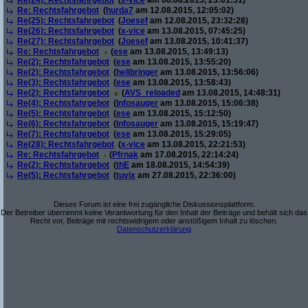
Re(24): Rechtsfahrgebot
(
x-vice
am 08.08.2015, 23:01:51)
Re: Rechtsfahrgebot
(
hurda7
am 12.08.2015, 12:05:02)
Re(25): Rechtsfahrgebot
(
Joesef
am 12.08.2015, 23:32:28)
Re(26): Rechtsfahrgebot
(
x-vice
am 13.08.2015, 07:45:25)
Re(27): Rechtsfahrgebot
(
Joesef
am 13.08.2015, 10:41:37)
Re: Rechtsfahrgebot
(
ese
am 13.08.2015, 13:49:13)
Re(2): Rechtsfahrgebot
(
ese
am 13.08.2015, 13:55:20)
Re(2): Rechtsfahrgebot
(
hellbringer
am 13.08.2015, 13:56:06)
Re(3): Rechtsfahrgebot
(
ese
am 13.08.2015, 13:58:43)
Re(2): Rechtsfahrgebot
(
AVS_reloaded
am 13.08.2015, 14:48:31)
Re(4): Rechtsfahrgebot
(
Infosauger
am 13.08.2015, 15:06:38)
Re(5): Rechtsfahrgebot
(
ese
am 13.08.2015, 15:12:50)
Re(6): Rechtsfahrgebot
(
Infosauger
am 13.08.2015, 15:19:47)
Re(7): Rechtsfahrgebot
(
ese
am 13.08.2015, 15:29:05)
Re(28): Rechtsfahrgebot
(
x-vice
am 13.08.2015, 22:21:53)
Re: Rechtsfahrgebot
(
Pfrnak
am 17.08.2015, 22:14:24)
Re(2): Rechtsfahrgebot
(
thE
am 18.08.2015, 14:54:39)
Re(5): Rechtsfahrgebot
(
tuvix
am 27.08.2015, 22:36:00)
Dieses Forum ist eine frei zugängliche Diskussionsplattform.
Der Betreiber übernimmt keine Verantwortung für den Inhalt der Beiträge und behält sich das
Recht vor, Beiträge mit rechtswidrigem oder anstößigem Inhalt zu löschen.
Datenschutzerklärung