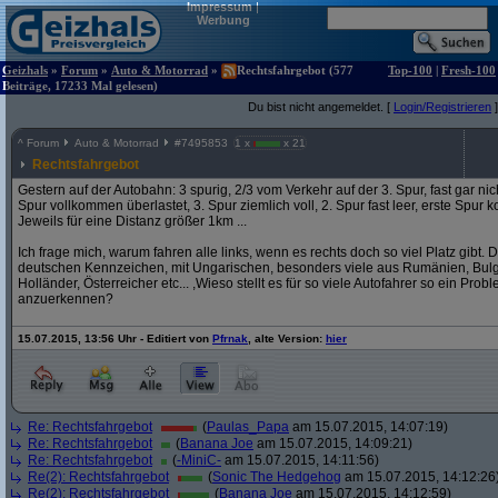
Impressum
|
Werbung
Geizhals
»
Forum
»
Auto & Motorrad
»
Rechtsfahrgebot (577
Top-100
|
Fresh-100
Beiträge, 17233 Mal gelesen)
Du bist nicht angemeldet. [
Login/Registrieren
]
^
Forum
Auto & Motorrad
#
7495853
1 x
x 21
Rechtsfahrgebot
Gestern auf der Autobahn: 3 spurig, 2/3 vom Verkehr auf der 3. Spur, fast gar nich
Spur vollkommen überlastet, 3. Spur ziemlich voll, 2. Spur fast leer, erste Spur ko
Jeweils für eine Distanz größer 1km ...
Ich frage mich, warum fahren alle links, wenn es rechts doch so viel Platz gibt.
deutschen Kennzeichen, mit Ungarischen, besonders viele aus Rumänien, Bulga
Holländer, Österreicher etc... ,Wieso stellt es für so viele Autofahrer so ein Pro
anzuerkennen?
15.07.2015, 13:56 Uhr - Editiert von
Pfrnak
, alte Version:
hier
Re: Rechtsfahrgebot
(
Paulas_Papa
am 15.07.2015, 14:07:19)
Re: Rechtsfahrgebot
(
Banana Joe
am 15.07.2015, 14:09:21)
Re: Rechtsfahrgebot
(
-MiniC-
am 15.07.2015, 14:11:56)
Re(2): Rechtsfahrgebot
(
Sonic The Hedgehog
am 15.07.2015, 14:12:26
Re(2): Rechtsfahrgebot
(
Banana Joe
am 15.07.2015, 14:12:59)