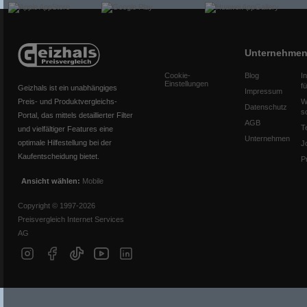
Unternehme
Cookie-
Blog
I
Einstellungen
f
Geizhals ist ein unabhängiges
Impressum
Preis- und Produktvergleichs-
W
Datenschutz
s
Portal, das mittels detaillierter Filter
AGB
T
und vielfältiger Features eine
Unternehmen
optimale Hilfestellung bei der
J
Kaufentscheidung bietet.
P
Ansicht wählen:
Mobile
Copyright © 1997-2026
Preisvergleich Internet Services
AG