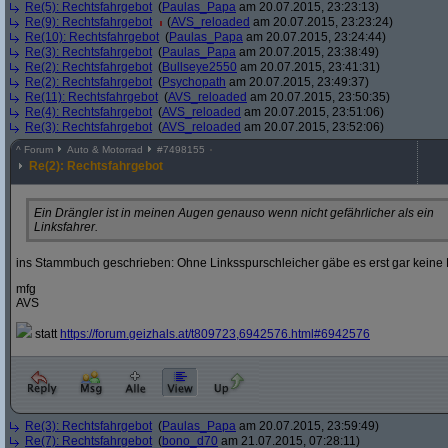
Re(5): Rechtsfahrgebot
(
Paulas_Papa
am 20.07.2015, 23:23:13)
Re(9): Rechtsfahrgebot
(
AVS_reloaded
am 20.07.2015, 23:23:24)
Re(10): Rechtsfahrgebot
(
Paulas_Papa
am 20.07.2015, 23:24:44)
Re(3): Rechtsfahrgebot
(
Paulas_Papa
am 20.07.2015, 23:38:49)
Re(2): Rechtsfahrgebot
(
Bullseye2550
am 20.07.2015, 23:41:31)
Re(2): Rechtsfahrgebot
(
Psychopath
am 20.07.2015, 23:49:37)
Re(11): Rechtsfahrgebot
(
AVS_reloaded
am 20.07.2015, 23:50:35)
Re(4): Rechtsfahrgebot
(
AVS_reloaded
am 20.07.2015, 23:51:06)
Re(3): Rechtsfahrgebot
(
AVS_reloaded
am 20.07.2015, 23:52:06)
^
Forum
Auto & Motorrad
#
7498155
Re(2): Rechtsfahrgebot
Ein Drängler ist in meinen Augen genauso wenn nicht gefährlicher als ein
Linksfahrer.
ins Stammbuch geschrieben: Ohne Linksspurschleicher gäbe es erst gar keine 
mfg
AVS
statt
https:/
/
forum.geizhals.at/
t809723,6942576.html#6942576
Re(3): Rechtsfahrgebot
(
Paulas_Papa
am 20.07.2015, 23:59:49)
Re(7): Rechtsfahrgebot
(
bono_d70
am 21.07.2015, 07:28:11)