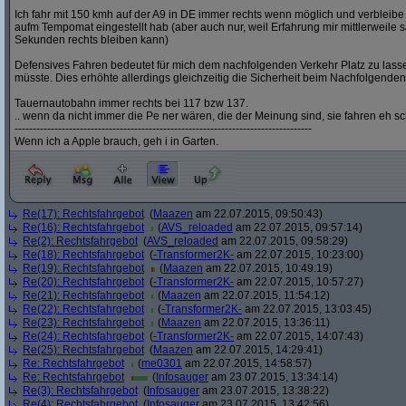
Ich fahr mit 150 kmh auf der A9 in DE immer rechts wenn möglich und verbleibe 
aufm Tempomat eingestellt hab (aber auch nur, weil Erfahrung mir mittlerweile sa
Sekunden rechts bleiben kann)
Defensives Fahren bedeutet für mich dem nachfolgenden Verkehr Platz zu las
müsste. Dies erhöhte allerdings gleichzeitig die Sicherheit beim Nachfolgenden
Tauernautobahn immer rechts bei 117 bzw 137.
.. wenn da nicht immer die Pe ner wären, die der Meinung sind, sie fahren eh s
----------------------------------------------------------------------------------
Wenn ich a Apple brauch, geh i in Garten.
Re(17): Rechtsfahrgebot
(
Maazen
am 22.07.2015, 09:50:43)
Re(16): Rechtsfahrgebot
(
AVS_reloaded
am 22.07.2015, 09:57:14)
Re(2): Rechtsfahrgebot
(
AVS_reloaded
am 22.07.2015, 09:58:29)
Re(18): Rechtsfahrgebot
(
-Transformer2K-
am 22.07.2015, 10:23:00)
Re(19): Rechtsfahrgebot
(
Maazen
am 22.07.2015, 10:49:19)
Re(20): Rechtsfahrgebot
(
-Transformer2K-
am 22.07.2015, 10:57:27)
Re(21): Rechtsfahrgebot
(
Maazen
am 22.07.2015, 11:54:12)
Re(22): Rechtsfahrgebot
(
-Transformer2K-
am 22.07.2015, 13:03:45)
Re(23): Rechtsfahrgebot
(
Maazen
am 22.07.2015, 13:36:11)
Re(24): Rechtsfahrgebot
(
-Transformer2K-
am 22.07.2015, 14:07:43)
Re(25): Rechtsfahrgebot
(
Maazen
am 22.07.2015, 14:29:41)
Re: Rechtsfahrgebot
(
me0301
am 22.07.2015, 14:58:57)
Re: Rechtsfahrgebot
(
Infosauger
am 23.07.2015, 13:34:14)
Re(3): Rechtsfahrgebot
(
Infosauger
am 23.07.2015, 13:38:22)
Re(4): Rechtsfahrgebot
(
Infosauger
am 23.07.2015, 13:42:56)