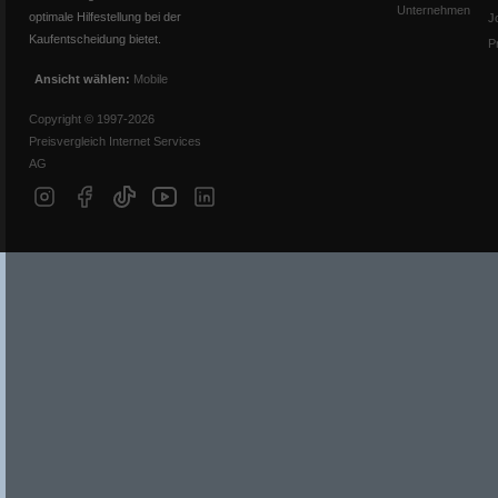
Unternehmen
optimale Hilfestellung bei der
J
Kaufentscheidung bietet.
P
Ansicht wählen:
Mobile
Copyright © 1997-2026
Preisvergleich Internet Services
AG