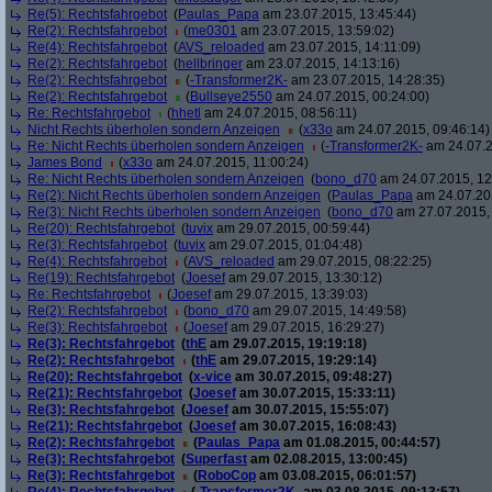
Re(5): Rechtsfahrgebot
(
Paulas_Papa
am 23.07.2015, 13:45:44)
Re(2): Rechtsfahrgebot
(
me0301
am 23.07.2015, 13:59:02)
Re(4): Rechtsfahrgebot
(
AVS_reloaded
am 23.07.2015, 14:11:09)
Re(2): Rechtsfahrgebot
(
hellbringer
am 23.07.2015, 14:13:16)
Re(2): Rechtsfahrgebot
(
-Transformer2K-
am 23.07.2015, 14:28:35)
Re(2): Rechtsfahrgebot
(
Bullseye2550
am 24.07.2015, 00:24:00)
Re: Rechtsfahrgebot
(
hhetl
am 24.07.2015, 08:56:11)
Nicht Rechts überholen sondern Anzeigen
(
x33o
am 24.07.2015, 09:46:14)
Re: Nicht Rechts überholen sondern Anzeigen
(
-Transformer2K-
am 24.07.2
James Bond
(
x33o
am 24.07.2015, 11:00:24)
Re: Nicht Rechts überholen sondern Anzeigen
(
bono_d70
am 24.07.2015, 12
Re(2): Nicht Rechts überholen sondern Anzeigen
(
Paulas_Papa
am 24.07.201
Re(3): Nicht Rechts überholen sondern Anzeigen
(
bono_d70
am 27.07.2015, 
Re(20): Rechtsfahrgebot
(
tuvix
am 29.07.2015, 00:59:44)
Re(3): Rechtsfahrgebot
(
tuvix
am 29.07.2015, 01:04:48)
Re(4): Rechtsfahrgebot
(
AVS_reloaded
am 29.07.2015, 08:22:25)
Re(19): Rechtsfahrgebot
(
Joesef
am 29.07.2015, 13:30:12)
Re: Rechtsfahrgebot
(
Joesef
am 29.07.2015, 13:39:03)
Re(2): Rechtsfahrgebot
(
bono_d70
am 29.07.2015, 14:49:58)
Re(3): Rechtsfahrgebot
(
Joesef
am 29.07.2015, 16:29:27)
Re(3): Rechtsfahrgebot
(
thE
am 29.07.2015, 19:19:18)
Re(2): Rechtsfahrgebot
(
thE
am 29.07.2015, 19:29:14)
Re(20): Rechtsfahrgebot
(
x-vice
am 30.07.2015, 09:48:27)
Re(21): Rechtsfahrgebot
(
Joesef
am 30.07.2015, 15:33:11)
Re(3): Rechtsfahrgebot
(
Joesef
am 30.07.2015, 15:55:07)
Re(21): Rechtsfahrgebot
(
Joesef
am 30.07.2015, 16:08:43)
Re(2): Rechtsfahrgebot
(
Paulas_Papa
am 01.08.2015, 00:44:57)
Re(3): Rechtsfahrgebot
(
Superfast
am 02.08.2015, 13:00:45)
Re(3): Rechtsfahrgebot
(
RoboCop
am 03.08.2015, 06:01:57)