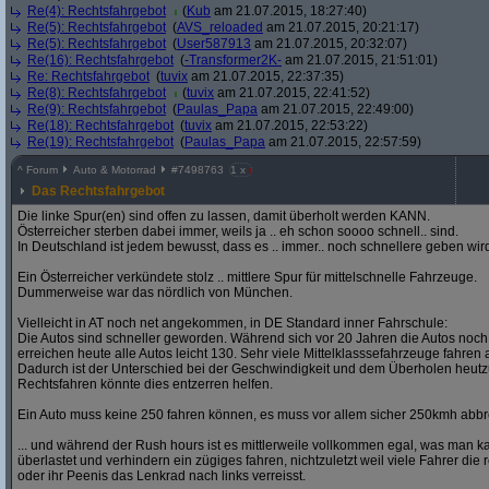
Re(4): Rechtsfahrgebot
(
Kub
am 21.07.2015, 18:27:40)
Re(5): Rechtsfahrgebot
(
AVS_reloaded
am 21.07.2015, 20:21:17)
Re(5): Rechtsfahrgebot
(
User587913
am 21.07.2015, 20:32:07)
Re(16): Rechtsfahrgebot
(
-Transformer2K-
am 21.07.2015, 21:51:01)
Re: Rechtsfahrgebot
(
tuvix
am 21.07.2015, 22:37:35)
Re(8): Rechtsfahrgebot
(
tuvix
am 21.07.2015, 22:41:52)
Re(9): Rechtsfahrgebot
(
Paulas_Papa
am 21.07.2015, 22:49:00)
Re(18): Rechtsfahrgebot
(
tuvix
am 21.07.2015, 22:53:22)
Re(19): Rechtsfahrgebot
(
Paulas_Papa
am 21.07.2015, 22:57:59)
^
Forum
Auto & Motorrad
#
7498763
1 x
Das Rechtsfahrgebot
Die linke Spur(en) sind offen zu lassen, damit überholt werden KANN.
Österreicher sterben dabei immer, weils ja .. eh schon soooo schnell.. sind.
In Deutschland ist jedem bewusst, dass es .. immer.. noch schnellere geben wird
Ein Österreicher verkündete stolz .. mittlere Spur für mittelschnelle Fahrzeuge.
Dummerweise war das nördlich von München.
Vielleicht in AT noch net angekommen, in DE Standard inner Fahrschule:
Die Autos sind schneller geworden. Während sich vor 20 Jahren die Autos noch g
erreichen heute alle Autos leicht 130. Sehr viele Mittelklasssefahrzeuge fahren
Dadurch ist der Unterschied bei der Geschwindigkeit und dem Überholen heutzu
Rechtsfahren könnte dies entzerren helfen.
Ein Auto muss keine 250 fahren können, es muss vor allem sicher 250kmh ab
... und während der Rush hours ist es mittlerweile vollkommen egal, was man ka
überlastet und verhindern ein zügiges fahren, nichtzuletzt weil viele Fahrer di
oder ihr Peenis das Lenkrad nach links verreisst.