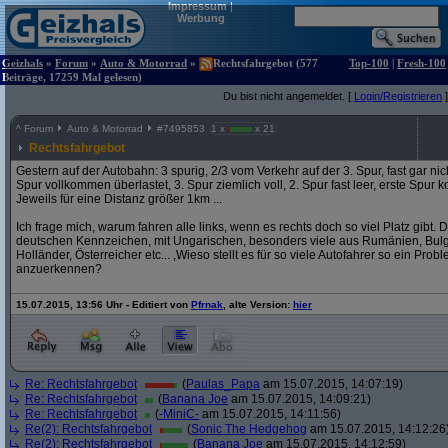
Impressum
|
Werbung
Geizhals
»
Forum
»
Auto & Motorrad
»
Rechtsfahrgebot (577
Top-100
|
Fresh-100
Beiträge, 17259 Mal gelesen)
Du bist nicht angemeldet. [
Login/Registrieren
]
^
Forum
Auto & Motorrad
#
7495853
1 x
x 21
Rechtsfahrgebot
Gestern auf der Autobahn: 3 spurig, 2/3 vom Verkehr auf der 3. Spur, fast gar nich
Spur vollkommen überlastet, 3. Spur ziemlich voll, 2. Spur fast leer, erste Spur ko
Jeweils für eine Distanz größer 1km ...
Ich frage mich, warum fahren alle links, wenn es rechts doch so viel Platz gibt.
deutschen Kennzeichen, mit Ungarischen, besonders viele aus Rumänien, Bulga
Holländer, Österreicher etc... ,Wieso stellt es für so viele Autofahrer so ein Pro
anzuerkennen?
15.07.2015, 13:56 Uhr - Editiert von
Pfrnak
, alte Version:
hier
Re: Rechtsfahrgebot
(
Paulas_Papa
am 15.07.2015, 14:07:19)
Re: Rechtsfahrgebot
(
Banana Joe
am 15.07.2015, 14:09:21)
Re: Rechtsfahrgebot
(
-MiniC-
am 15.07.2015, 14:11:56)
Re(2): Rechtsfahrgebot
(
Sonic The Hedgehog
am 15.07.2015, 14:12:26
Re(2): Rechtsfahrgebot
(
Banana Joe
am 15.07.2015, 14:12:59)