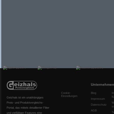
Unternehme
Cookie-
Blog
I
Einstellungen
f
Geizhals ist ein unabhängiges
Impressum
Preis- und Produktvergleichs-
W
Datenschutz
s
Portal, das mittels detaillierter Filter
AGB
T
und vielfältiger Features eine