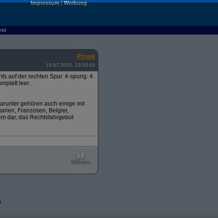
Impressum
|
Werbung
en)
Pfrnak
15.07.2015, 13:53:02
ts auf der rechten Spur. 4-spurig: 4.
mplett leer...
 Darunter gehören auch einige mit
rien, Franzosen, Belgier,
blem dar, das Rechtsfahrgebot
)