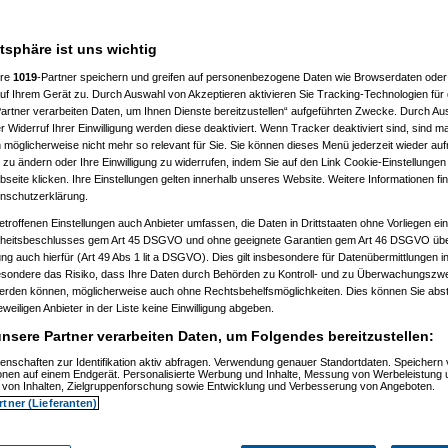
atsphäre ist uns wichtig
ere
1019
-Partner speichern und greifen auf personenbezogene Daten wie Browserdaten oder 
f Ihrem Gerät zu. Durch Auswahl von Akzeptieren aktivieren Sie Tracking-Technologien für d
artner verarbeiten Daten, um Ihnen Dienste bereitzustellen“ aufgeführten Zwecke. Durch Aus
 Widerruf Ihrer Einwilligung werden diese deaktiviert. Wenn Tracker deaktiviert sind, sind m
 möglicherweise nicht mehr so relevant für Sie. Sie können dieses Menü jederzeit wieder auf
 zu ändern oder Ihre Einwilligung zu widerrufen, indem Sie auf den Link Cookie-Einstellunge
eite klicken. Ihre Einstellungen gelten innerhalb unseres Website. Weitere Informationen fin
nschutzerklärung.
etroffenen Einstellungen auch Anbieter umfassen, die Daten in Drittstaaten ohne Vorliegen ei
itsbeschlusses gem Art 45 DSGVO und ohne geeignete Garantien gem Art 46 DSGVO übermi
gung auch hierfür (Art 49 Abs 1 lit a DSGVO). Dies gilt insbesondere für Datenübermittlungen i
esondere das Risiko, dass Ihre Daten durch Behörden zu Kontroll- und zu Überwachungsz
werden können, möglicherweise auch ohne Rechtsbehelfsmöglichkeiten. Dies können Sie abst
eweiligen Anbieter in der Liste keine Einwilligung abgeben.
nsere Partner verarbeiten Daten, um Folgendes bereitzustellen:
enschaften zur Identifikation aktiv abfragen. Verwendung genauer Standortdaten. Speichern 
ionen auf einem Endgerät. Personalisierte Werbung und Inhalte, Messung von Werbeleistung 
von Inhalten, Zielgruppenforschung sowie Entwicklung und Verbesserung von Angeboten.
rtner (Lieferanten)