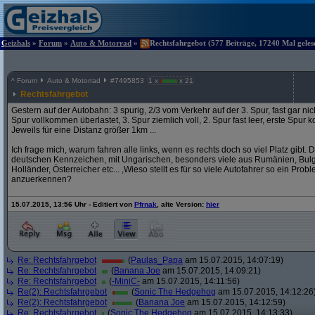
Geizhals
»
Forum
»
Auto & Motorrad
»
Rechtsfahrgebot (577 Beiträge, 17240 Mal geles
^
Forum
Auto & Motorrad
#
7495853
1 x
x 21
Rechtsfahrgebot
Gestern auf der Autobahn: 3 spurig, 2/3 vom Verkehr auf der 3. Spur, fast gar nich
Spur vollkommen überlastet, 3. Spur ziemlich voll, 2. Spur fast leer, erste Spur ko
Jeweils für eine Distanz größer 1km ...
Ich frage mich, warum fahren alle links, wenn es rechts doch so viel Platz gibt.
deutschen Kennzeichen, mit Ungarischen, besonders viele aus Rumänien, Bulga
Holländer, Österreicher etc... ,Wieso stellt es für so viele Autofahrer so ein Pro
anzuerkennen?
15.07.2015, 13:56 Uhr - Editiert von
Pfrnak
, alte Version:
hier
Re: Rechtsfahrgebot
(
Paulas_Papa
am 15.07.2015, 14:07:19)
Re: Rechtsfahrgebot
(
Banana Joe
am 15.07.2015, 14:09:21)
Re: Rechtsfahrgebot
(
-MiniC-
am 15.07.2015, 14:11:56)
Re(2): Rechtsfahrgebot
(
Sonic The Hedgehog
am 15.07.2015, 14:12:26
Re(2): Rechtsfahrgebot
(
Banana Joe
am 15.07.2015, 14:12:59)
Re: Rechtsfahrgebot
(
Sonic The Hedgehog
am 15.07.2015, 14:13:33)