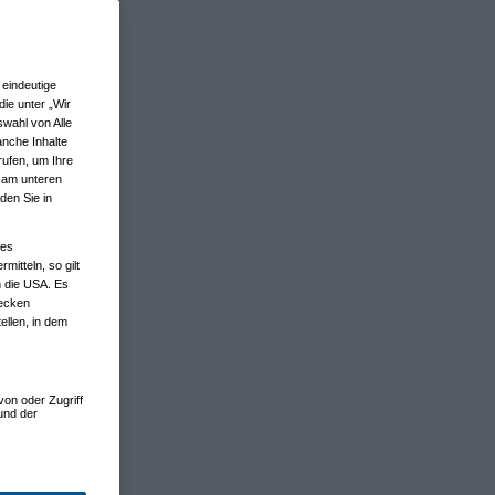
eindeutige
ie unter „Wir
wahl von Alle
anche Inhalte
rufen, um Ihre
n am unteren
den Sie in
nes
tteln, so gilt
n die USA. Es
wecken
ellen, in dem
von oder Zugriff
und der