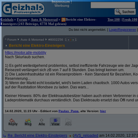
Impressum
|
Werbung
Geizhals
»
Forum
»
Auto & Motorrad
»
Bericht eine Elektro-
Top-100
|
Fresh-100
Einsteigers (243 Beiträge, 4778 Mal gelesen)
Du bist nicht angemeldet. [
Login/Registrieren
]
^
Forum
Auto & Motorrad
#
8002256
1 x
x 1
Bericht eine Elektro-Einsteigers
https:/
/
motor.at/
e-mobility
Nach Skiurlaub suchen.
1) Es geht weitestgehend problemlos, selbst ineffiziente Fahrzeuge wie der Jag
Reisezeit verlängert sich zB von 7 auf 8 Stunden. Das bringt keinen um.
2) Die Ladeinfrastruktur ist ein Riesenproblem - Kein Standard für Bezahlen, Kos
Reservierung...
3) Wenn der Markt echt losstartet, wird's beim Laden chaotisch. 1000 Autos v
auf der Raststation Mondsee zu laden. Das wars...
Kleiner Hinweis: 80% der Elektroautobesitzer haben auch einen Verbrenner in d
Ladeproblematik durchaus verständlich. Das Elektroauto ersetzt das Öffi rund u
14.02.2020, 11:23 Uhr - Editiert von
Paulas_Papa
, alte Version:
hier
Re: Bericht eine Elektro-Einsteigers
(
AVS_reloaded
am 14.02.2020, 12:37: