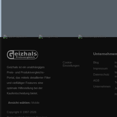
Unternehme
Cookie-
Blog
I
Einstellungen
f
Geizhals ist ein unabhängiges
Impressum
Preis- und Produktvergleichs-
W
Datenschutz
s
Portal, das mittels detaillierter Filter
AGB
T
und vielfältiger Features eine
Unternehmen
optimale Hilfestellung bei der
J
Kaufentscheidung bietet.
P
Ansicht wählen:
Mobile
Copyright © 1997-2026