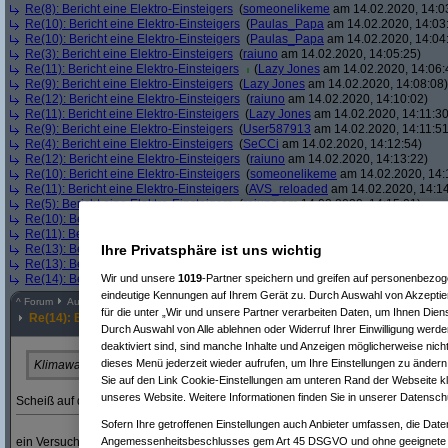
Re(8): Bericht eine Elektro-Einsteigers
(
someonelikeme
am 14.02.2020, 14:0
Re(10): Bericht eine Elektro-Einsteigers
(
Paulas_Papa
am 14.02.2020, 14:03
Re(10): Bericht eine Elektro-Einsteigers
(
Paulas_Papa
am 14.02.2020, 14:04
Re(3): Bericht eine Elektro-Einsteigers
(
raiuno
am 14.02.2020, 14:05:25)
Re(11): Bericht eine Elektro-Einsteigers
(
Lazy Jones
am 14.02.2020, 14:06:
Re(9): Bericht eine Elektro-Einsteigers
(
Lazy Jones
am 14.02.2020, 14:08:08)
Re(12): Bericht eine Elektro-Einsteigers
(
raiuno
am 14.02.2020, 14:10:02)
Re(11): Bericht eine Elektro-Einsteigers
(
Lazy Jones
am 14.02.2020, 14:11:30
Re(9): Bericht eine Elektro-Einsteigers
(
User587913
am 14.02.2020, 14:11:51
Re(4): Bericht eine Elektro-Einsteigers
(
SeCCi
am 14.02.2020, 14:12:54)
Re(12): Bericht eine Elektro-Einsteigers
(
raiuno
am 14.02.2020, 14:13:22)
Re(10): Bericht eine Elektro-Einsteigers
(
someonelikeme
am 14.02.2020, 14:
Re(11): Bericht eine Elektro-Einsteigers
(
AVS_reloaded
am 14.02.2020, 14:14
Re(5): Bericht eine Elektro-Einsteigers
(
raiuno
am 14.02.2020, 14:15:01)
Re(10): Bericht eine Elektro-Einsteigers
(
someonelikeme
am 14.02.2020, 14:
Re(11): Bericht eine Elektro-Einsteigers
(
AVS_reloaded
am 14.02.2020, 14:16
Ihre Privatsphäre ist uns wichtig
Re(13): Bericht eine Elektro-Einsteigers
(
Lazy Jones
am 14.02.2020, 14:16:4
Re(13): Bericht eine Elektro-Einsteigers
(
AVS_reloaded
am 14.02.2020, 14:1
Wir und unsere
1019
-Partner speichern und greifen auf personenbezo
Re(14): Bericht eine Elektro-Einsteigers
(
AVS_reloaded
am 14.02.2020, 14:
eindeutige Kennungen auf Ihrem Gerät zu. Durch Auswahl von Akzeptier
^
Forum
Auto & Motorrad
#
8002320
für die unter „Wir und unsere Partner verarbeiten Daten, um Ihnen Dien
Re(14): Bericht eine Elektro-Einsteigers
Durch Auswahl von Alle ablehnen oder Widerruf Ihrer Einwilligung werde
deaktiviert sind, sind manche Inhalte und Anzeigen möglicherweise nicht
dieses Menü jederzeit wieder aufrufen, um Ihre Einstellungen zu ändern 
Klimawahn
Sie auf den Link Cookie-Einstellungen am unteren Rand der Webseite kli
unseres Website. Weitere Informationen finden Sie in unserer Datensch
Sche
iß auf die Pinguine, die kann man eh nicht fressen.
Sofern Ihre getroffenen Einstellungen auch Anbieter umfassen, die Daten
Angemessenheitsbeschlusses gem Art 45 DSGVO und ohne geeignete G
ein Versuch!