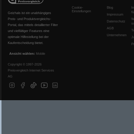
Cookie-
Blog
I
Einstellungen
f
Geizhals ist ein unabhängiges
Impressum
Preis- und Produktvergleichs-
W
Datenschutz
s
Portal, das mittels detaillierter Filter
AGB
T
und vielfältiger Features eine
Unternehmen
optimale Hilfestellung bei der
J
Kaufentscheidung bietet.
P
Ansicht wählen:
Mobile
Copyright © 1997-2026
Preisvergleich Internet Services
AG