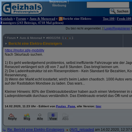
Impressum
|
Werbung
Geizhals
»
Forum
»
Auto & Motorrad
»
Bericht eine Elektro-
Top-100
|
Fresh-100
Einsteigers (243 Beiträge, 4718 Mal gelesen)
Du bist nicht angemeldet. [
Login/Registrieren
]
^
Forum
Auto & Motorrad
#
8002256
1 x
x 1
Bericht eine Elektro-Einsteigers
https:/
/
motor.at/
e-mobility
Nach Skiurlaub suchen.
1) Es geht weitestgehend problemlos, selbst ineffiziente Fahrzeuge wie der Jag
Reisezeit verlängert sich zB von 7 auf 8 Stunden. Das bringt keinen um.
2) Die Ladeinfrastruktur ist ein Riesenproblem - Kein Standard für Bezahlen, Kos
Reservierung...
3) Wenn der Markt echt losstartet, wird's beim Laden chaotisch. 1000 Autos v
auf der Raststation Mondsee zu laden. Das wars...
Kleiner Hinweis: 80% der Elektroautobesitzer haben auch einen Verbrenner in d
Ladeproblematik durchaus verständlich. Das Elektroauto ersetzt das Öffi rund u
14.02.2020, 11:23 Uhr - Editiert von
Paulas_Papa
, alte Version:
hier
Re: Bericht eine Elektro-Einsteigers
(
AVS_reloaded
am 14.02.2020, 12:37: