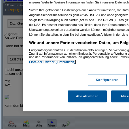
unseres Website. Weitere Informationen finden Sie in unserer Datensch
^
Forum
Auto & Motorrad
#
8002337
Re(13): Bericht eine Elektro-Einsteigers
Sofern Ihre getroffenen Einstellungen auch Anbieter umfassen, die Daten
Angemessenheitsbeschlusses gem Art 45 DSGVO und ohne geeignete G
so gilt Ihre Einwilligung auch hierfür (Art 49 Abs 1 lit a DSGVO). Dies gi
Den Greißler wird es wieder geben müssen.
die USA. Es besteht insbesondere das Risiko, dass Ihre Daten durch B
Überwachungszwecken verarbeitet werden können, möglicherweise auc
ja genau
können Sie abstellen, in dem Sie bei dem jeweiligen Anbieter in der Liste
So wie Einhörner, warme Eislutscher und a Mehlspeis zum Umhängen.
Wir und unsere Partner verarbeiten Daten, um Folg
Dann hat der Wecker geläutet und du bist aufgewacht.
Endgeräteeigenschaften zur Identifikation aktiv abfragen. Verwendung 
Zugriff auf Informationen auf einem Endgerät. Personalisierte Werbung
und der Performance von Inhalten, Zielgruppenforschung sowie Entwic
Erst diese uneingeschränkte Mobilität der einzelnen Individuen
Liste der Partner (Lieferanten)
macht unsere Gesellschaft aus. Und die wirst den Menschen, die sie gewohnt 
lassen sich die, völlig zu Recht, nicht gefallen.
Konfigurieren
mfg
AVS
Alle ablehnen
Akze
kann den bitte wer rufen?