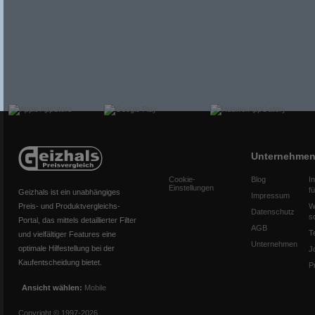
Unternehme
Cookie-
Blog
I
Einstellungen
f
Geizhals ist ein unabhängiges
Impressum
Preis- und Produktvergleichs-
W
Datenschutz
s
Portal, das mittels detaillierter Filter
AGB
T
und vielfältiger Features eine
Unternehmen
optimale Hilfestellung bei der
J
Kaufentscheidung bietet.
P
Ansicht wählen:
Mobile
Copyright © 1997-2026