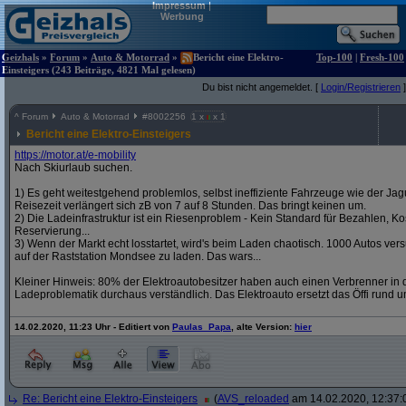
Impressum
|
Werbung
Geizhals
»
Forum
»
Auto & Motorrad
»
Bericht eine Elektro-
Top-100
|
Fresh-100
Einsteigers (243 Beiträge, 4821 Mal gelesen)
Du bist nicht angemeldet. [
Login/Registrieren
]
^
Forum
Auto & Motorrad
#
8002256
1 x
x 1
Bericht eine Elektro-Einsteigers
https:/
/
motor.at/
e-mobility
Nach Skiurlaub suchen.
1) Es geht weitestgehend problemlos, selbst ineffiziente Fahrzeuge wie der Jag
Reisezeit verlängert sich zB von 7 auf 8 Stunden. Das bringt keinen um.
2) Die Ladeinfrastruktur ist ein Riesenproblem - Kein Standard für Bezahlen, Kos
Reservierung...
3) Wenn der Markt echt losstartet, wird's beim Laden chaotisch. 1000 Autos v
auf der Raststation Mondsee zu laden. Das wars...
Kleiner Hinweis: 80% der Elektroautobesitzer haben auch einen Verbrenner in d
Ladeproblematik durchaus verständlich. Das Elektroauto ersetzt das Öffi rund u
14.02.2020, 11:23 Uhr - Editiert von
Paulas_Papa
, alte Version:
hier
Re: Bericht eine Elektro-Einsteigers
(
AVS_reloaded
am 14.02.2020, 12:37: