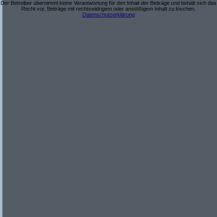
Der Betreiber übernimmt keine Verantwortung für den Inhalt der Beiträge und behält sich das
Recht vor, Beiträge mit rechtswidrigem oder anstößigem Inhalt zu löschen.
Datenschutzerklärung