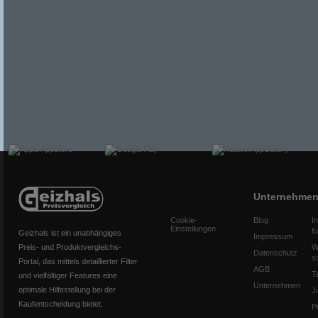
Unternehme
Cookie-
Blog
I
Einstellungen
f
Geizhals ist ein unabhängiges
Impressum
Preis- und Produktvergleichs-
W
Datenschutz
s
Portal, das mittels detaillierter Filter
AGB
T
und vielfältiger Features eine
Unternehmen
optimale Hilfestellung bei der
J
Kaufentscheidung bietet.
P