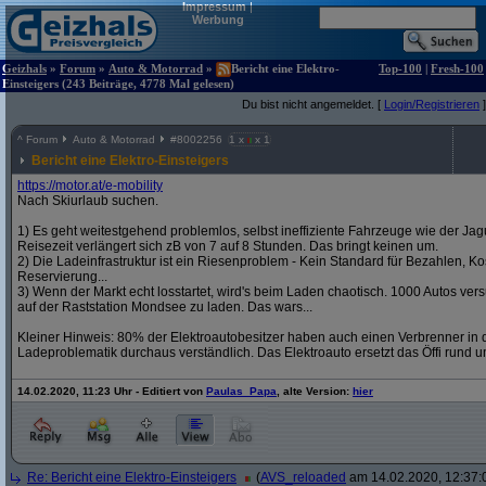
Impressum
|
Werbung
Geizhals
»
Forum
»
Auto & Motorrad
»
Bericht eine Elektro-
Top-100
|
Fresh-100
Einsteigers (243 Beiträge, 4778 Mal gelesen)
Du bist nicht angemeldet. [
Login/Registrieren
]
^
Forum
Auto & Motorrad
#
8002256
1 x
x 1
Bericht eine Elektro-Einsteigers
https:/
/
motor.at/
e-mobility
Nach Skiurlaub suchen.
1) Es geht weitestgehend problemlos, selbst ineffiziente Fahrzeuge wie der Jag
Reisezeit verlängert sich zB von 7 auf 8 Stunden. Das bringt keinen um.
2) Die Ladeinfrastruktur ist ein Riesenproblem - Kein Standard für Bezahlen, Kos
Reservierung...
3) Wenn der Markt echt losstartet, wird's beim Laden chaotisch. 1000 Autos v
auf der Raststation Mondsee zu laden. Das wars...
Kleiner Hinweis: 80% der Elektroautobesitzer haben auch einen Verbrenner in d
Ladeproblematik durchaus verständlich. Das Elektroauto ersetzt das Öffi rund u
14.02.2020, 11:23 Uhr - Editiert von
Paulas_Papa
, alte Version:
hier
Re: Bericht eine Elektro-Einsteigers
(
AVS_reloaded
am 14.02.2020, 12:37: