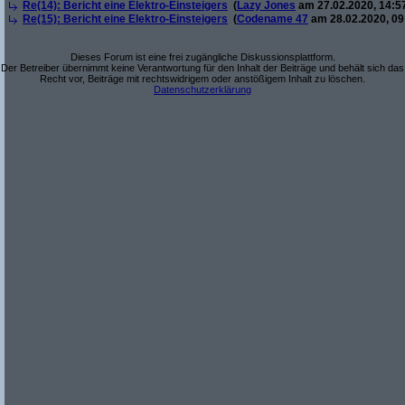
Re(14): Bericht eine Elektro-Einsteigers
(
Lazy Jones
am 27.02.2020, 14:5
Re(15): Bericht eine Elektro-Einsteigers
(
Codename 47
am 28.02.2020, 09
Dieses Forum ist eine frei zugängliche Diskussionsplattform.
Der Betreiber übernimmt keine Verantwortung für den Inhalt der Beiträge und behält sich das
Recht vor, Beiträge mit rechtswidrigem oder anstößigem Inhalt zu löschen.
Datenschutzerklärung