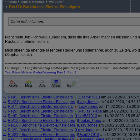
^
Forum
Auto & Motorrad
#
8002367
Re(17): Bericht eine Elektro-Einsteigers
Dann red mit ihnen.
Nicht mein Job - ich weiß außerdem, dass die ihre Arbeit machen müssen und 
Rücksicht nehmen sollen.
Mich stören da eher die rasenden Radler und Rollerfahrer, auch zu Zeiten, wo die
(Stephansplatz).
----------------------------------------------------------------------------------------------------------
Faustregel: 1 Langstreckenflug emittiert (pro Passagier) so viel CO2 wie 1 Jahr Autofahren (p
Yes, Prime Minister Global Warming Part 1
,
Part 2
Re(6): Bericht eine Elektro-Einsteigers
(
User587913
am 14.02.2020, 14:57:
Re(21): Bericht eine Elektro-Einsteigers
(
Lazy Jones
am 14.02.2020, 14:58:1
Re(7): Bericht eine Elektro-Einsteigers
(
Lazy Jones
am 14.02.2020, 15:00:2
Re(9): Bericht eine Elektro-Einsteigers
(
Paulas_Papa
am 14.02.2020, 15:01
Re(8): Bericht eine Elektro-Einsteigers
(
User587913
am 14.02.2020, 15:05:4
Re(15): Bericht eine Elektro-Einsteigers
(
Paulas_Papa
am 14.02.2020, 15:11
Re(10): Bericht eine Elektro-Einsteigers
(
Lazy Jones
am 14.02.2020, 15:21:2
Re(9): Bericht eine Elektro-Einsteigers
(
Lazy Jones
am 14.02.2020, 15:23:10)
Re(22): Bericht eine Elektro-Einsteigers
(
User587913
am 14.02.2020, 15:23:
Re(11): Bericht eine Elektro-Einsteigers
(
Paulas_Papa
am 14.02.2020, 15:2