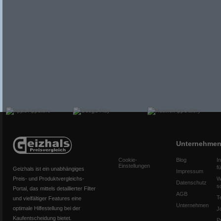
Unternehme
Cookie-
Blog
I
Einstellungen
f
Geizhals ist ein unabhängiges
Impressum
Preis- und Produktvergleichs-
W
Datenschutz
s
Portal, das mittels detaillierter Filter
AGB
T
und vielfältiger Features eine
Unternehmen
optimale Hilfestellung bei der
J
Kaufentscheidung bietet.
P