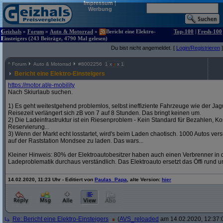
Impressum
|
Werbung
Geizhals
»
Forum
»
Auto & Motorrad
»
Bericht eine Elektro-
Top-100
|
Fresh-100
Einsteigers (243 Beiträge, 4790 Mal gelesen)
Du bist nicht angemeldet. [
Login/Registrieren
]
^
Forum
Auto & Motorrad
#
8002256
1 x
x 1
Bericht eine Elektro-Einsteigers
https:/
/
motor.at/
e-mobility
Nach Skiurlaub suchen.
1) Es geht weitestgehend problemlos, selbst ineffiziente Fahrzeuge wie der Jag
Reisezeit verlängert sich zB von 7 auf 8 Stunden. Das bringt keinen um.
2) Die Ladeinfrastruktur ist ein Riesenproblem - Kein Standard für Bezahlen, Kos
Reservierung...
3) Wenn der Markt echt losstartet, wird's beim Laden chaotisch. 1000 Autos v
auf der Raststation Mondsee zu laden. Das wars...
Kleiner Hinweis: 80% der Elektroautobesitzer haben auch einen Verbrenner in d
Ladeproblematik durchaus verständlich. Das Elektroauto ersetzt das Öffi rund u
14.02.2020, 11:23 Uhr - Editiert von
Paulas_Papa
, alte Version:
hier
Re: Bericht eine Elektro-Einsteigers
(
AVS_reloaded
am 14.02.2020, 12:37: