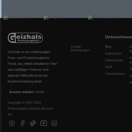
Unternehme
Cookie-
Blog
I
Einstellungen
f
Geizhals ist ein unabhängiges
Impressum
Preis- und Produktvergleichs-
W
Datenschutz
s
Portal, das mittels detaillierter Filter
AGB
T
und vielfältiger Features eine
Unternehmen
optimale Hilfestellung bei der
J
Kaufentscheidung bietet.
P
Ansicht wählen:
Mobile
Copyright © 1997-2026
Preisvergleich Internet Services
AG