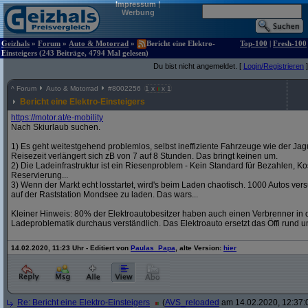
Impressum
|
Werbung
Geizhals
»
Forum
»
Auto & Motorrad
»
Bericht eine Elektro-
Top-100
|
Fresh-100
Einsteigers (243 Beiträge, 4794 Mal gelesen)
Du bist nicht angemeldet. [
Login/Registrieren
]
^
Forum
Auto & Motorrad
#
8002256
1 x
x 1
Bericht eine Elektro-Einsteigers
https:/
/
motor.at/
e-mobility
Nach Skiurlaub suchen.
1) Es geht weitestgehend problemlos, selbst ineffiziente Fahrzeuge wie der Jag
Reisezeit verlängert sich zB von 7 auf 8 Stunden. Das bringt keinen um.
2) Die Ladeinfrastruktur ist ein Riesenproblem - Kein Standard für Bezahlen, Kos
Reservierung...
3) Wenn der Markt echt losstartet, wird's beim Laden chaotisch. 1000 Autos v
auf der Raststation Mondsee zu laden. Das wars...
Kleiner Hinweis: 80% der Elektroautobesitzer haben auch einen Verbrenner in d
Ladeproblematik durchaus verständlich. Das Elektroauto ersetzt das Öffi rund u
14.02.2020, 11:23 Uhr - Editiert von
Paulas_Papa
, alte Version:
hier
Re: Bericht eine Elektro-Einsteigers
(
AVS_reloaded
am 14.02.2020, 12:37: