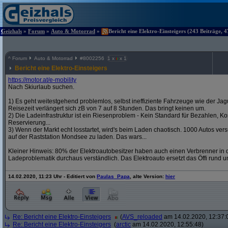
Geizhals
»
Forum
»
Auto & Motorrad
»
Bericht eine Elektro-Einsteigers (243 Beiträge, 
^
Forum
Auto & Motorrad
#
8002256
1 x
x 1
Bericht eine Elektro-Einsteigers
https:/
/
motor.at/
e-mobility
Nach Skiurlaub suchen.
1) Es geht weitestgehend problemlos, selbst ineffiziente Fahrzeuge wie der Jag
Reisezeit verlängert sich zB von 7 auf 8 Stunden. Das bringt keinen um.
2) Die Ladeinfrastruktur ist ein Riesenproblem - Kein Standard für Bezahlen, Kos
Reservierung...
3) Wenn der Markt echt losstartet, wird's beim Laden chaotisch. 1000 Autos v
auf der Raststation Mondsee zu laden. Das wars...
Kleiner Hinweis: 80% der Elektroautobesitzer haben auch einen Verbrenner in d
Ladeproblematik durchaus verständlich. Das Elektroauto ersetzt das Öffi rund u
14.02.2020, 11:23 Uhr - Editiert von
Paulas_Papa
, alte Version:
hier
Re: Bericht eine Elektro-Einsteigers
(
AVS_reloaded
am 14.02.2020, 12:37:
Re: Bericht eine Elektro-Einsteigers
(
arctic
am 14.02.2020, 12:55:48)