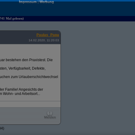
Impressum
|
Werbung
4741 Mal gelesen)
Paulas_Papa
14.02.2020, 11:20:03
uar bestehen den Praxistest. Die
ten, Verfügbarkeit, Defekte,
ersuchen zum Urlauberschichtwechsel
er Familie! Angesichts der
m Wohn- und Arbeitsort...
04)