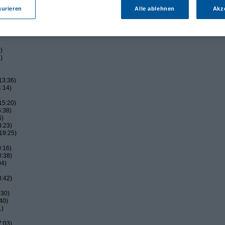
:26)
gurieren
Alle ablehnen
Akz
:34)
45)
)
)
13:36)
:14)
15:20)
:38)
6)
8:23)
19:25)
:16)
0:38)
04)
3:42)
:30)
40)
1)
7:03)