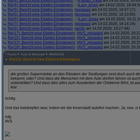
Re(4): Bericht eine Elektro-Einsteigers
(
Paulas_Papa
am 14.02.2020, 16:03
Re(4): Bericht eine Elektro-Einsteigers
(
Lazy Jones
am 14.02.2020, 16:04:5
Re(5): Bericht eine Elektro-Einsteigers
(
woswasi
am 14.02.2020, 16:07:17)
Re(5): Bericht eine Elektro-Einsteigers
(
woswasi
am 14.02.2020, 16:10:05)
Re(6): Bericht eine Elektro-Einsteigers
(
Lazy Jones
am 14.02.2020, 16:11:1
Re(7): Bericht eine Elektro-Einsteigers
(
woswasi
am 14.02.2020, 16:14:24)
Re(3): Bericht eine Elektro-Einsteigers
(
arctic
am 14.02.2020, 19:27:48)
Re(17): Bericht eine Elektro-Einsteigers
(
AVS_reloaded
am 14.02.2020, 20:2
Re(15): Bericht eine Elektro-Einsteigers
(
AVS_reloaded
am 14.02.2020, 20:2
Re(13): Bericht eine Elektro-Einsteigers
(
AVS_reloaded
am 14.02.2020, 20:2
Re(18): Bericht eine Elektro-Einsteigers
(
AVS_reloaded
am 14.02.2020, 20:2
^
Forum
Auto & Motorrad
#
8002434
Re(15): Bericht eine Elektro-Einsteigers
die großen Supermärkte an den Rändern der Siedlungen sind doch auch dir
bekannt, oder? Und dass die Menschen mit dem Auto dorthin fahren ist auc
unbestritten? Und dass dies alles zum Aussterben der Ortskerne führt, ist au
klar.
richtig
Und das bekämpfen wiur, indem wir die Innenstadt autofrei machen. Ja, nee, is 
mfg
AVS