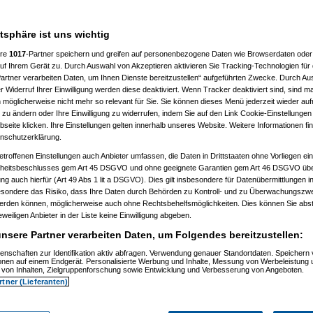
15)
51)
7:09)
atsphäre ist uns wichtig
37)
58)
ere
1017
-Partner speichern und greifen auf personenbezogene Daten wie Browserdaten oder 
14:43)
f Ihrem Gerät zu. Durch Auswahl von Akzeptieren aktivieren Sie Tracking-Technologien für d
artner verarbeiten Daten, um Ihnen Dienste bereitzustellen“ aufgeführten Zwecke. Durch Aus
09)
 Widerruf Ihrer Einwilligung werden diese deaktiviert. Wenn Tracker deaktiviert sind, sind m
 möglicherweise nicht mehr so relevant für Sie. Sie können dieses Menü jederzeit wieder auf
 zu ändern oder Ihre Einwilligung zu widerrufen, indem Sie auf den Link Cookie-Einstellunge
02)
eite klicken. Ihre Einstellungen gelten innerhalb unseres Website. Weitere Informationen fin
:34)
nschutzerklärung.
10)
53)
etroffenen Einstellungen auch Anbieter umfassen, die Daten in Drittstaaten ohne Vorliegen ei
1:09)
itsbeschlusses gem Art 45 DSGVO und ohne geeignete Garantien gem Art 46 DSGVO übermi
gung auch hierfür (Art 49 Abs 1 lit a DSGVO). Dies gilt insbesondere für Datenübermittlungen i
23)
esondere das Risiko, dass Ihre Daten durch Behörden zu Kontroll- und zu Überwachungsz
werden können, möglicherweise auch ohne Rechtsbehelfsmöglichkeiten. Dies können Sie abst
eweiligen Anbieter in der Liste keine Einwilligung abgeben.
17)
nsere Partner verarbeiten Daten, um Folgendes bereitzustellen:
41)
56)
enschaften zur Identifikation aktiv abfragen. Verwendung genauer Standortdaten. Speichern 
42)
ionen auf einem Endgerät. Personalisierte Werbung und Inhalte, Messung von Werbeleistung 
von Inhalten, Zielgruppenforschung sowie Entwicklung und Verbesserung von Angeboten.
3)
rtner (Lieferanten)
:03)
3:06)