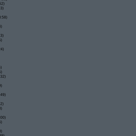
52)
03)
8:58)
4)
33)
5)
24)
6)
5)
:32)
9)
:49)
02)
8)
:00)
6)
8)
39)