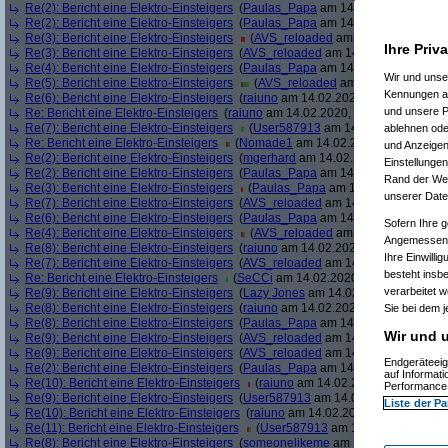
Re(2): Bericht eine Elektro-Einsteigers
(
Paulas_Papa
am 14.02.2020, 13:02:
Re(2): Bericht eine Elektro-Einsteigers
(
Paulas_Papa
am 14.02.2020, 13:03:
Re(3): Bericht eine Elektro-Einsteigers
(
AVS_reloaded
am 14.02.2020, 13:0
Ihre Priv
Re(3): Bericht eine Elektro-Einsteigers
(
AVS_reloaded
am 14.02.2020, 13:07:
Re(4): Bericht eine Elektro-Einsteigers
(
Paulas_Papa
am 14.02.2020, 13:10:
Wir und uns
Re(5): Bericht eine Elektro-Einsteigers
(
AVS_reloaded
am 14.02.2020, 13:
Kennungen au
Re(6): Bericht eine Elektro-Einsteigers
(
raiuno
am 14.02.2020, 13:19:26)
und unsere P
Re: Bericht eine Elektro-Einsteigers
(
raiuno
am 14.02.2020, 13:21:14)
Re(7): Bericht eine Elektro-Einsteigers
(
User587913
am 14.02.2020, 13:30:
ablehnen oder
Re: Bericht eine Elektro-Einsteigers
(
Nomade1
am 14.02.2020, 13:30:24)
und Anzeigen
Re(2): Bericht eine Elektro-Einsteigers
(
mgerhard
am 14.02.2020, 13:37:45)
Einstellungen
Re(2): Bericht eine Elektro-Einsteigers
(
Paulas_Papa
am 14.02.2020, 13:44:
Rand der Webs
Re(3): Bericht eine Elektro-Einsteigers
(
Paulas_Papa
am 14.02.2020, 13:47
unserer Date
Re(7): Bericht eine Elektro-Einsteigers
(
AVS_reloaded
am 14.02.2020, 13:49:
Re(6): Bericht eine Elektro-Einsteigers
(
Paulas_Papa
am 14.02.2020, 13:49:
Sofern Ihre g
Re(4): Bericht eine Elektro-Einsteigers
(
AVS_reloaded
am 14.02.2020, 13:5
Angemessenhe
Re(8): Bericht eine Elektro-Einsteigers
(
raiuno
am 14.02.2020, 13:52:16)
Ihre Einwilli
Re(7): Bericht eine Elektro-Einsteigers
(
AVS_reloaded
am 14.02.2020, 13:54:
besteht insb
Re: Bericht eine Elektro-Einsteigers
(
SeCCi
am 14.02.2020, 13:54:29)
verarbeitet 
Re(9): Bericht eine Elektro-Einsteigers
(
Lazy Jones
am 14.02.2020, 13:55:18)
Re(8): Bericht eine Elektro-Einsteigers
(
raiuno
am 14.02.2020, 13:55:39)
Sie bei dem j
Re(8): Bericht eine Elektro-Einsteigers
(
Paulas_Papa
am 14.02.2020, 13:56:
Wir und u
Re(9): Bericht eine Elektro-Einsteigers
(
AVS_reloaded
am 14.02.2020, 13:56:
Re(9): Bericht eine Elektro-Einsteigers
(
AVS_reloaded
am 14.02.2020, 13:57:
Endgeräteeig
Re(2): Bericht eine Elektro-Einsteigers
(
Paulas_Papa
am 14.02.2020, 13:58:
auf Informat
Re(10): Bericht eine Elektro-Einsteigers
(
raiuno
am 14.02.2020, 13:59:11)
Performance 
Re(9): Bericht eine Elektro-Einsteigers
(
User587913
am 14.02.2020, 14:00:2
Liste der Pa
Re(10): Bericht eine Elektro-Einsteigers
(
raiuno
am 14.02.2020, 14:01:30)
Re(11): Bericht eine Elektro-Einsteigers
(
User587913
am 14.02.2020, 14:03
Re(8): Bericht eine Elektro-Einsteigers
(
someonelikeme
am 14.02.2020, 14:0