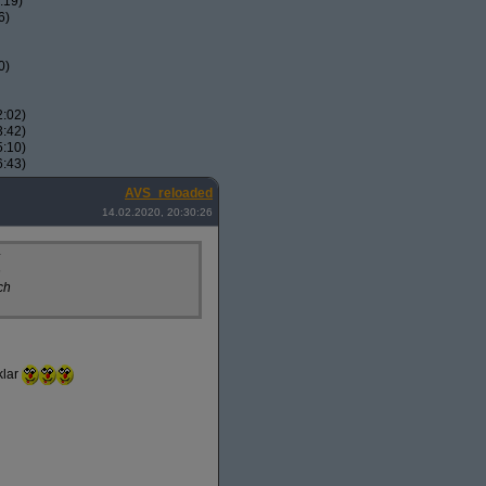
:19)
6)
0)
2:02)
3:42)
5:10)
6:43)
AVS_reloaded
14.02.2020, 20:30:26
h
ch
klar