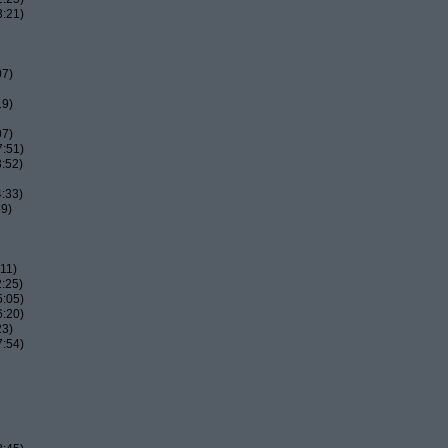
3:21)
07)
19)
07)
7:51)
:52)
:33)
59)
11)
:25)
5:05)
6:20)
23)
7:54)