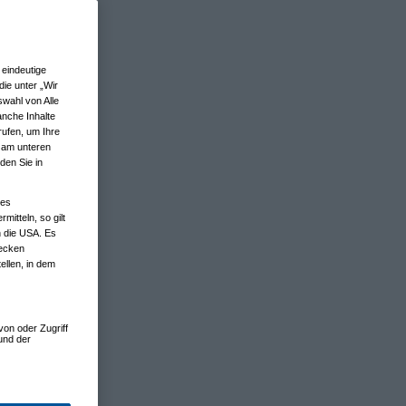
eindeutige
ie unter „Wir
wahl von Alle
anche Inhalte
rufen, um Ihre
n am unteren
den Sie in
nes
tteln, so gilt
n die USA. Es
wecken
ellen, in dem
von oder Zugriff
und der