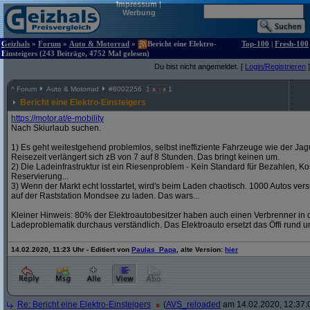
Impressum
|
Werbung
Geizhals
»
Forum
»
Auto & Motorrad
»
Bericht eine Elektro-
Top-100
|
Fresh-100
Einsteigers (243 Beiträge, 4752 Mal gelesen)
Du bist nicht angemeldet. [
Login/Registrieren
]
^
Forum
Auto & Motorrad
#
8002256
1 x
x 1
Bericht eine Elektro-Einsteigers
https:/
/
motor.at/
e-mobility
Nach Skiurlaub suchen.
1) Es geht weitestgehend problemlos, selbst ineffiziente Fahrzeuge wie der Jag
Reisezeit verlängert sich zB von 7 auf 8 Stunden. Das bringt keinen um.
2) Die Ladeinfrastruktur ist ein Riesenproblem - Kein Standard für Bezahlen, Kos
Reservierung...
3) Wenn der Markt echt losstartet, wird's beim Laden chaotisch. 1000 Autos v
auf der Raststation Mondsee zu laden. Das wars...
Kleiner Hinweis: 80% der Elektroautobesitzer haben auch einen Verbrenner in d
Ladeproblematik durchaus verständlich. Das Elektroauto ersetzt das Öffi rund u
14.02.2020, 11:23 Uhr - Editiert von
Paulas_Papa
, alte Version:
hier
Re: Bericht eine Elektro-Einsteigers
(
AVS_reloaded
am 14.02.2020, 12:37: