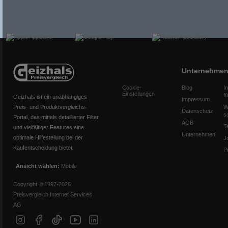
Unternehme
Cookie-
Blog
I
Einstellungen
f
Geizhals ist ein unabhängiges
Impressum
Preis- und Produktvergleichs-
W
Datenschutz
s
Portal, das mittels detaillierter Filter
AGB
T
und vielfältiger Features eine
Unternehmen
optimale Hilfestellung bei der
J
Kaufentscheidung bietet.
P
Ansicht wählen:
Mobile
Copyright © 1997-2026
Preisvergleich Internet Services
AG