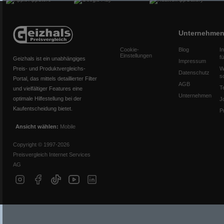
Unternehme
Cookie-
Blog
I
Einstellungen
f
Geizhals ist ein unabhängiges
Impressum
Preis- und Produktvergleichs-
W
Datenschutz
s
Portal, das mittels detaillierter Filter
AGB
T
und vielfältiger Features eine
Unternehmen
optimale Hilfestellung bei der
J
Kaufentscheidung bietet.
P
Ansicht wählen:
Mobile
Copyright © 1997-2026
Preisvergleich Internet Services
AG