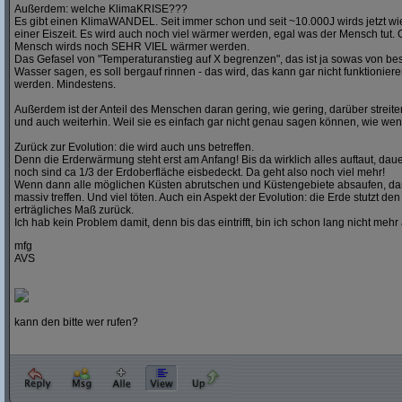
Außerdem: welche KlimaKRISE???
Es gibt einen KlimaWANDEL. Seit immer schon und seit ~10.000J wirds jetzt wi
einer Eiszeit. Es wird auch noch viel wärmer werden, egal was der Mensch tut.
Mensch wirds noch SEHR VIEL wärmer werden.
Das Gefasel von "Temperaturanstieg auf X begrenzen", das ist ja sowas von b
Wasser sagen, es soll bergauf rinnen - das wird, das kann gar nicht funktionie
werden. Mindestens.
Außerdem ist der Anteil des Menschen daran gering, wie gering, darüber streite
und auch weiterhin. Weil sie es einfach gar nicht genau sagen können, wie weni
Zurück zur Evolution: die wird auch uns betreffen.
Denn die Erderwärmung steht erst am Anfang! Bis da wirklich alles auftaut, dau
noch sind ca 1/3 der Erdoberfläche eisbedeckt. Da geht also noch viel mehr!
Wenn dann alle möglichen Küsten abrutschen und Küstengebiete absaufen, d
massiv treffen. Und viel töten. Auch ein Aspekt der Evolution: die Erde stutzt d
erträgliches Maß zurück.
Ich hab kein Problem damit, denn bis das eintrifft, bin ich schon lang nicht mehr 
mfg
AVS
kann den bitte wer rufen?