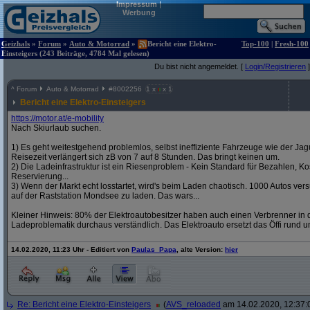
Impressum
|
Werbung
Geizhals
»
Forum
»
Auto & Motorrad
»
Bericht eine Elektro-
Top-100
|
Fresh-100
Einsteigers (243 Beiträge, 4784 Mal gelesen)
Du bist nicht angemeldet. [
Login/Registrieren
]
^
Forum
Auto & Motorrad
#
8002256
1 x
x 1
Bericht eine Elektro-Einsteigers
https:/
/
motor.at/
e-mobility
Nach Skiurlaub suchen.
1) Es geht weitestgehend problemlos, selbst ineffiziente Fahrzeuge wie der Jag
Reisezeit verlängert sich zB von 7 auf 8 Stunden. Das bringt keinen um.
2) Die Ladeinfrastruktur ist ein Riesenproblem - Kein Standard für Bezahlen, Kos
Reservierung...
3) Wenn der Markt echt losstartet, wird's beim Laden chaotisch. 1000 Autos v
auf der Raststation Mondsee zu laden. Das wars...
Kleiner Hinweis: 80% der Elektroautobesitzer haben auch einen Verbrenner in d
Ladeproblematik durchaus verständlich. Das Elektroauto ersetzt das Öffi rund u
14.02.2020, 11:23 Uhr - Editiert von
Paulas_Papa
, alte Version:
hier
Re: Bericht eine Elektro-Einsteigers
(
AVS_reloaded
am 14.02.2020, 12:37: