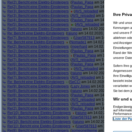
Re(2): Bericht eine Elektro-Einsteigers
(
Paulas_Papa
am 14.02.2020, 13:02:
Re(2): Bericht eine Elektro-Einsteigers
(
Paulas_Papa
am 14.02.2020, 13:03:
Re(3): Bericht eine Elektro-Einsteigers
(
AVS_reloaded
am 14.02.2020, 13:0
Ihre Priv
Re(3): Bericht eine Elektro-Einsteigers
(
AVS_reloaded
am 14.02.2020, 13:07:
Re(4): Bericht eine Elektro-Einsteigers
(
Paulas_Papa
am 14.02.2020, 13:10:
Wir und uns
Re(5): Bericht eine Elektro-Einsteigers
(
AVS_reloaded
am 14.02.2020, 13:
Kennungen au
Re(6): Bericht eine Elektro-Einsteigers
(
raiuno
am 14.02.2020, 13:19:26)
und unsere P
Re: Bericht eine Elektro-Einsteigers
(
raiuno
am 14.02.2020, 13:21:14)
Re(7): Bericht eine Elektro-Einsteigers
(
User587913
am 14.02.2020, 13:30:
ablehnen oder
Re: Bericht eine Elektro-Einsteigers
(
Nomade1
am 14.02.2020, 13:30:24)
und Anzeigen
Re(2): Bericht eine Elektro-Einsteigers
(
mgerhard
am 14.02.2020, 13:37:45)
Einstellungen
Re(2): Bericht eine Elektro-Einsteigers
(
Paulas_Papa
am 14.02.2020, 13:44:
Rand der Webs
Re(3): Bericht eine Elektro-Einsteigers
(
Paulas_Papa
am 14.02.2020, 13:47
unserer Date
Re(7): Bericht eine Elektro-Einsteigers
(
AVS_reloaded
am 14.02.2020, 13:49:
Re(6): Bericht eine Elektro-Einsteigers
(
Paulas_Papa
am 14.02.2020, 13:49:
Sofern Ihre g
Re(4): Bericht eine Elektro-Einsteigers
(
AVS_reloaded
am 14.02.2020, 13:5
Angemessenhe
Re(8): Bericht eine Elektro-Einsteigers
(
raiuno
am 14.02.2020, 13:52:16)
Ihre Einwilli
Re(7): Bericht eine Elektro-Einsteigers
(
AVS_reloaded
am 14.02.2020, 13:54:
besteht insb
Re: Bericht eine Elektro-Einsteigers
(
SeCCi
am 14.02.2020, 13:54:29)
verarbeitet 
Re(9): Bericht eine Elektro-Einsteigers
(
Lazy Jones
am 14.02.2020, 13:55:18)
Re(8): Bericht eine Elektro-Einsteigers
(
raiuno
am 14.02.2020, 13:55:39)
Sie bei dem j
Re(8): Bericht eine Elektro-Einsteigers
(
Paulas_Papa
am 14.02.2020, 13:56:
Wir und u
Re(9): Bericht eine Elektro-Einsteigers
(
AVS_reloaded
am 14.02.2020, 13:56:
Re(9): Bericht eine Elektro-Einsteigers
(
AVS_reloaded
am 14.02.2020, 13:57:
Endgeräteeig
Re(2): Bericht eine Elektro-Einsteigers
(
Paulas_Papa
am 14.02.2020, 13:58:
auf Informat
Re(10): Bericht eine Elektro-Einsteigers
(
raiuno
am 14.02.2020, 13:59:11)
Performance 
Re(9): Bericht eine Elektro-Einsteigers
(
User587913
am 14.02.2020, 14:00:2
Liste der Pa
Re(10): Bericht eine Elektro-Einsteigers
(
raiuno
am 14.02.2020, 14:01:30)
Re(11): Bericht eine Elektro-Einsteigers
(
User587913
am 14.02.2020, 14:03
Re(8): Bericht eine Elektro-Einsteigers
(
someonelikeme
am 14.02.2020, 14:0