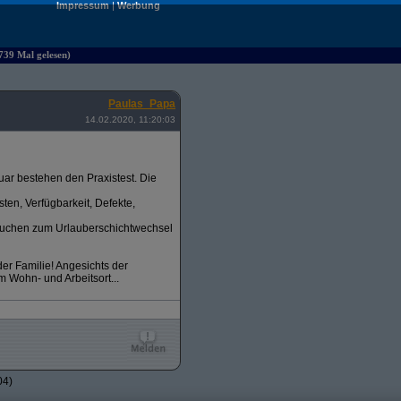
Impressum
|
Werbung
4739 Mal gelesen)
Paulas_Papa
14.02.2020, 11:20:03
uar bestehen den Praxistest. Die
ten, Verfügbarkeit, Defekte,
ersuchen zum Urlauberschichtwechsel
er Familie! Angesichts der
m Wohn- und Arbeitsort...
04)