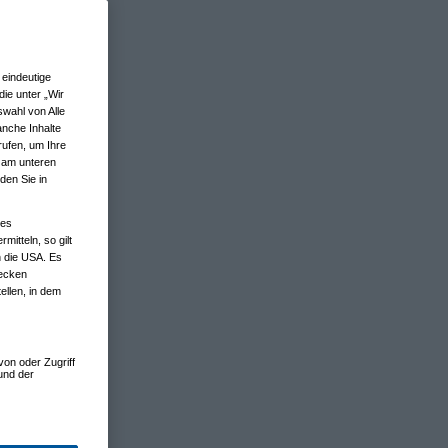
eindeutige
ie unter „Wir
wahl von Alle
anche Inhalte
rufen, um Ihre
n am unteren
den Sie in
nes
tteln, so gilt
n die USA. Es
wecken
ellen, in dem
von oder Zugriff
und der