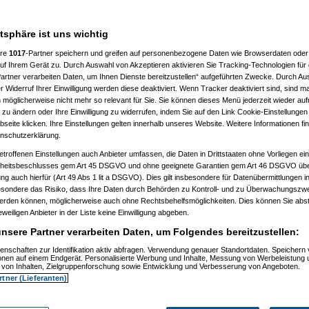
15)
51)
7:09)
atsphäre ist uns wichtig
37)
58)
ere
1017
-Partner speichern und greifen auf personenbezogene Daten wie Browserdaten oder 
14:43)
f Ihrem Gerät zu. Durch Auswahl von Akzeptieren aktivieren Sie Tracking-Technologien für d
artner verarbeiten Daten, um Ihnen Dienste bereitzustellen“ aufgeführten Zwecke. Durch Aus
09)
 Widerruf Ihrer Einwilligung werden diese deaktiviert. Wenn Tracker deaktiviert sind, sind m
 möglicherweise nicht mehr so relevant für Sie. Sie können dieses Menü jederzeit wieder auf
 zu ändern oder Ihre Einwilligung zu widerrufen, indem Sie auf den Link Cookie-Einstellunge
02)
eite klicken. Ihre Einstellungen gelten innerhalb unseres Website. Weitere Informationen fin
:34)
nschutzerklärung.
10)
53)
etroffenen Einstellungen auch Anbieter umfassen, die Daten in Drittstaaten ohne Vorliegen ei
1:09)
itsbeschlusses gem Art 45 DSGVO und ohne geeignete Garantien gem Art 46 DSGVO übermi
gung auch hierfür (Art 49 Abs 1 lit a DSGVO). Dies gilt insbesondere für Datenübermittlungen i
23)
esondere das Risiko, dass Ihre Daten durch Behörden zu Kontroll- und zu Überwachungsz
werden können, möglicherweise auch ohne Rechtsbehelfsmöglichkeiten. Dies können Sie abst
eweiligen Anbieter in der Liste keine Einwilligung abgeben.
17)
nsere Partner verarbeiten Daten, um Folgendes bereitzustellen:
41)
56)
enschaften zur Identifikation aktiv abfragen. Verwendung genauer Standortdaten. Speichern 
42)
ionen auf einem Endgerät. Personalisierte Werbung und Inhalte, Messung von Werbeleistung 
von Inhalten, Zielgruppenforschung sowie Entwicklung und Verbesserung von Angeboten.
3)
rtner (Lieferanten)
:03)
3:06)