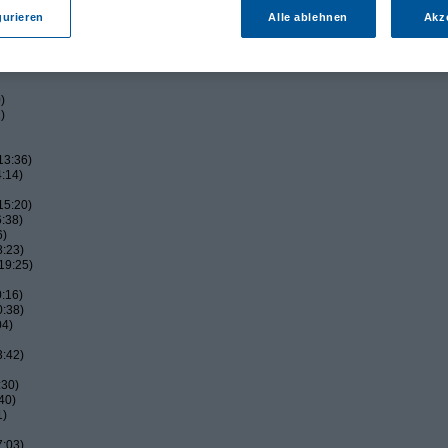
:26)
gurieren
Alle ablehnen
Akz
:34)
45)
)
)
13:36)
:14)
15:20)
:38)
6)
8:23)
19:25)
:16)
0:38)
04)
3:42)
:30)
40)
1)
7:03)