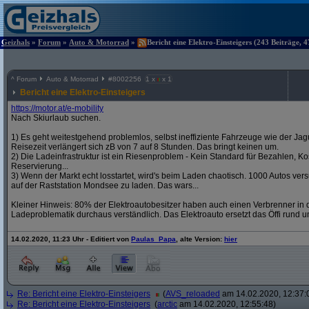
Geizhals
»
Forum
»
Auto & Motorrad
»
Bericht eine Elektro-Einsteigers (243 Beiträge, 
^
Forum
Auto & Motorrad
#
8002256
1 x
x 1
Bericht eine Elektro-Einsteigers
https:/
/
motor.at/
e-mobility
Nach Skiurlaub suchen.
1) Es geht weitestgehend problemlos, selbst ineffiziente Fahrzeuge wie der Jag
Reisezeit verlängert sich zB von 7 auf 8 Stunden. Das bringt keinen um.
2) Die Ladeinfrastruktur ist ein Riesenproblem - Kein Standard für Bezahlen, Kos
Reservierung...
3) Wenn der Markt echt losstartet, wird's beim Laden chaotisch. 1000 Autos v
auf der Raststation Mondsee zu laden. Das wars...
Kleiner Hinweis: 80% der Elektroautobesitzer haben auch einen Verbrenner in d
Ladeproblematik durchaus verständlich. Das Elektroauto ersetzt das Öffi rund u
14.02.2020, 11:23 Uhr - Editiert von
Paulas_Papa
, alte Version:
hier
Re: Bericht eine Elektro-Einsteigers
(
AVS_reloaded
am 14.02.2020, 12:37:
Re: Bericht eine Elektro-Einsteigers
(
arctic
am 14.02.2020, 12:55:48)