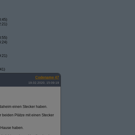
8:45)
2:21)
8:55)
4:24)
9:21)
41)
Codename 47
19.02.2020, 15:09:19
daheim einen Stecker haben.
r beiden Plätze mit einen Stecker
u Hause haben.