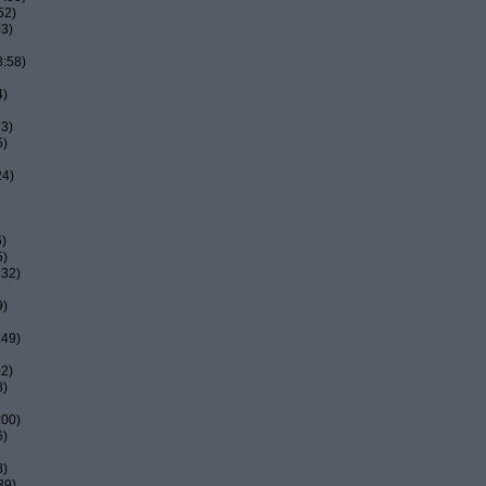
52)
03)
8:58)
4)
33)
5)
24)
6)
5)
:32)
9)
:49)
02)
8)
:00)
6)
8)
39)