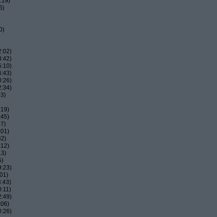
:19)
6)
0)
2:02)
3:42)
5:10)
6:43)
0:26)
2:34)
53)
:19)
:45)
57)
:01)
32)
:12)
13)
5)
9:23)
01)
:43)
:11)
2:49)
:06)
0:26)