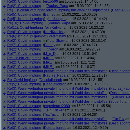
Re(3): Covid-Impfung
(
enzo500
am 15.03.2021, 14:54:06)
Re(2): Covid-Impfung
(
Paulas_Papa
am 15.03.2021, 14:54:33)
Re(11): Wenn verfügbar private Impfung mit Wahl des Impfstoffes
(
User54553
Re(5): Covid-Impfung
(
Barney
am 15.03.2021, 16:06:26)
Re(5): ich bin 1x geimpft
(
hellbringer
am 15.03.2021, 16:14:42)
Re(10): Covid-Impfung
(
Paulas_Papa
am 15.03.2021, 16:19:09)
Re(11): Covid-Impfung
(
ein Kritiker
am 15.03.2021, 16:23:12)
Re(6): Covid-Impfung
(
KritziKracksi
am 15.03.2021, 16:47:39)
Re(6): ich bin 1x geimpft
(
PeterShaw
am 15.03.2021, 19:51:03)
Re(2): Covid-Impfung
(
PeterShaw
am 15.03.2021, 20:10:14)
Re(7): Covid-Impfung
(
Barney
am 16.03.2021, 07:44:17)
Re(2): Covid-Impfung
(
Ovaron
am 16.03.2021, 09:22:32)
Re(7): Covid-Impfung
(
M_o_D
am 16.03.2021, 10:51:04)
Re: ich bin 2x geimpft
(
MikE_
am 16.03.2021, 11:14:04)
Re(2): Covid-Impfung
(
MikE_
am 16.03.2021, 11:17:12)
Re(2): Covid-Impfung
(
MikE_
am 16.03.2021, 11:18:37)
Re(2): Wenn verfügbar private Impfung mit Wahl des Impfstoffes
(
Desolationr
Re(3): Covid-Impfung
(
Paulas_Papa
am 16.03.2021, 11:21:31)
Re: Covid-Impfung
(
Desolationrob
am 16.03.2021, 11:21:55)
Re(5): Covid-Impfung
(
Desolationrob
am 16.03.2021, 11:25:36)
Re(3): Wenn verfügbar private Impfung mit Wahl des Impfstoffes
(
Paulas_Pap
Re(4): Wenn verfügbar private Impfung mit Wahl des Impfstoffes
(
Desolationr
Re(5): Wenn verfügbar private Impfung mit Wahl des Impfstoffes
(
Paulas_P
Re(6): Wenn verfügbar private Impfung mit Wahl des Impfstoffes
(
Superflo
am 
Re(4): Covid-Impfung
(
experience2080
am 16.03.2021, 11:45:58)
Re(2): Covid-Impfung
(
ein Kritiker
am 16.03.2021, 12:34:41)
Re(3): Covid-Impfung
(
TuxTux
am 16.03.2021, 12:44:20)
Re(5): Wenn verfügbar private Impfung mit Wahl des Impfstoffes
(
TuxTux
am 
Re(6): Wenn verfügbar private Impfung mit Wahl des Impfstoffes
(
Desolationr
Re(3): Covid-Impfung
(
Desolationrob
am 16.03.2021, 12:49:19)