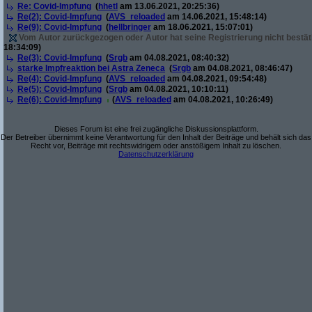
Re: Covid-Impfung
(
hhetl
am 13.06.2021, 20:25:36)
Re(2): Covid-Impfung
(
AVS_reloaded
am 14.06.2021, 15:48:14)
Re(9): Covid-Impfung
(
hellbringer
am 18.06.2021, 15:07:01)
Vom Autor zurückgezogen oder Autor hat seine Registrierung nicht bestät
18:34:09)
Re(3): Covid-Impfung
(
Srgb
am 04.08.2021, 08:40:32)
starke Impfreaktion bei Astra Zeneca
(
Srgb
am 04.08.2021, 08:46:47)
Re(4): Covid-Impfung
(
AVS_reloaded
am 04.08.2021, 09:54:48)
Re(5): Covid-Impfung
(
Srgb
am 04.08.2021, 10:10:11)
Re(6): Covid-Impfung
(
AVS_reloaded
am 04.08.2021, 10:26:49)
Dieses Forum ist eine frei zugängliche Diskussionsplattform.
Der Betreiber übernimmt keine Verantwortung für den Inhalt der Beiträge und behält sich das
Recht vor, Beiträge mit rechtswidrigem oder anstößigem Inhalt zu löschen.
Datenschutzerklärung