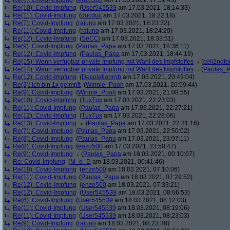
Re(6): Covid-Impfung
(
enzo500
am 17.03.2021, 17:51:43)
Re(10): Covid-Impfung
(
User545539
am 17.03.2021, 18:14:33)
Re(11): Covid-Impfung
(
ducduc
am 17.03.2021, 18:22:18)
Re(7): Covid-Impfung
(
raiuno
am 17.03.2021, 18:23:32)
Re(11): Covid-Impfung
(
raiuno
am 17.03.2021, 18:24:29)
Re(12): Covid-Impfung
(
SeCCi
am 17.03.2021, 18:33:51)
Re(9): Covid-Impfung
(
Paulas_Papa
am 17.03.2021, 18:36:11)
Re(12): Covid-Impfung
(
Paulas_Papa
am 17.03.2021, 18:44:19)
Re(15): Wenn verfügbar private Impfung mit Wahl des Impfstoffes
(
cell2ndf
Re(14): Wenn verfügbar private Impfung mit Wahl des Impfstoffes
(
Paulas_
Re(12): Covid-Impfung
(
Desolationrob
am 17.03.2021, 20:49:04)
Re(3): ich bin 1x geimpft
(
Winnie_Pooh
am 17.03.2021, 20:59:44)
Re(9): Covid-Impfung
(
Winnie_Pooh
am 17.03.2021, 21:08:55)
Re(10): Covid-Impfung
(
TuxTux
am 17.03.2021, 22:23:03)
Re(11): Covid-Impfung
(
Paulas_Papa
am 17.03.2021, 22:27:21)
Re(12): Covid-Impfung
(
TuxTux
am 17.03.2021, 22:28:06)
Re(13): Covid-Impfung
(
Paulas_Papa
am 17.03.2021, 22:31:16)
Re(7): Covid-Impfung
(
Paulas_Papa
am 17.03.2021, 22:50:02)
Re(8): Covid-Impfung
(
Paulas_Papa
am 17.03.2021, 23:07:11)
Re(8): Covid-Impfung
(
enzo500
am 17.03.2021, 23:50:47)
Re(9): Covid-Impfung
(
Paulas_Papa
am 18.03.2021, 00:10:07)
Re: Covid-Impfung
(
M_o_D
am 18.03.2021, 00:41:46)
Re(10): Covid-Impfung
(
enzo500
am 18.03.2021, 07:10:06)
Re(11): Covid-Impfung
(
Paulas_Papa
am 18.03.2021, 07:29:52)
Re(12): Covid-Impfung
(
enzo500
am 18.03.2021, 07:33:21)
Re(12): Covid-Impfung
(
User545539
am 18.03.2021, 08:06:53)
Re(6): Covid-Impfung
(
User545539
am 18.03.2021, 08:12:03)
Re(11): Covid-Impfung
(
User545539
am 18.03.2021, 08:19:06)
Re(11): Covid-Impfung
(
User545539
am 18.03.2021, 08:23:03)
Re(9): Covid-Impfung
(
raiuno
am 18.03.2021, 08:23:38)