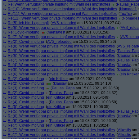
Re: Wenn verfügbar private Impfung mit Wahl des Impfstoffes
(
Paulas_Pap
Re(10): Wenn verfügbar private Impfung mit Wahl des Impfstoffes
(
Nomade1
a
Re(11): Wenn verfügbar private Impfung mit Wahl des Impfstoffes
(
TuxTux
am 
Re(12): Wenn verfügbar private Impfung mit Wahl des Impfstoffes
(
Nomade
Re(5): ich bin 1x geimpft
(
AVS_reloaded
am 15.03.2021, 08:27:04)
Re(6): Wenn verfügbar private Impfung mit Wahl des Impfstoffes
(
AVS_relo
Re: Covid-Impfung
(
mensafest
am 15.03.2021, 08:31:58)
Re(7): Wenn verfügbar private Impfung mit Wahl des Impfstoffes
(
AVS_relo
Re(2): Covid-Impfung
(
AVS_reloaded
am 15.03.2021, 08:34:26)
Re(8): Wenn verfügbar private Impfung mit Wahl des Impfstoffes
(
AVS_reload
Re(9): Wenn verfügbar private Impfung mit Wahl des Impfstoffes
(
Paulas_Pap
Re(6): Wenn verfügbar private Impfung mit Wahl des Impfstoffes
(
klausiw
am 1
Re(7): Wenn verfügbar private Impfung mit Wahl des Impfstoffes
(
Paulas_Pap
Re(4): Wenn verfügbar private Impfung mit Wahl des Impfstoffes
(
klausiw
am 1
Re(8): Wenn verfügbar private Impfung mit Wahl des Impfstoffes
(
klausiw
am 1
Re(6): Wenn verfügbar private Impfung mit Wahl des Impfstoffes
(
ein Kritiker
Re(2): Covid-Impfung
(
ein Kritiker
am 15.03.2021, 09:09:50)
Re(2): Covid-Impfung
(
klausiw
am 15.03.2021, 09:14:10)
Re(3): Covid-Impfung
(
Paulas_Papa
am 15.03.2021, 09:28:59)
Re(2): Covid-Impfung
(
Paulas_Papa
am 15.03.2021, 09:44:32)
Re(3): Covid-Impfung
(
ein Kritiker
am 15.03.2021, 09:54:49)
Re(4): Covid-Impfung
(
Paulas_Papa
am 15.03.2021, 10:03:50)
Re(5): Covid-Impfung
(
ein Kritiker
am 15.03.2021, 10:06:35)
Re(5): Wenn verfügbar private Impfung mit Wahl des Impfstoffes
(
Paulas_Pap
Re(6): Wenn verfügbar private Impfung mit Wahl des Impfstoffes
(
klausiw
am 1
Re(6): Covid-Impfung
(
Paulas_Papa
am 15.03.2021, 10:26:00)
Re(7): Covid-Impfung
(
ein Kritiker
am 15.03.2021, 10:28:24)
Re(7): Wenn verfügbar private Impfung mit Wahl des Impfstoffes
(
Alkestis
am 1
Re(7): Wenn verfügbar private Impfung mit Wahl des Impfstoffes
(
Alkestis
am 1