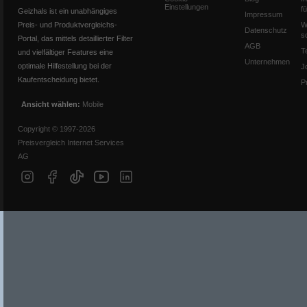
Einstellungen
f
Geizhals ist ein unabhängiges
Impressum
Preis- und Produktvergleichs-
W
Datenschutz
s
Portal, das mittels detaillierter Filter
AGB
T
und vielfältiger Features eine
Unternehmen
optimale Hilfestellung bei der
J
Kaufentscheidung bietet.
P
Ansicht wählen:
Mobile
Copyright © 1997-2026
Preisvergleich Internet Services
AG