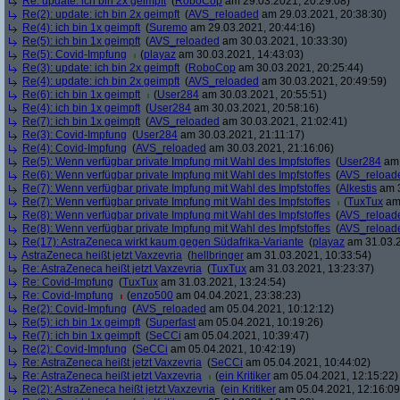
Re: update: ich bin 2x geimpft
(
RoboCop
am 29.03.2021, 20:29:08)
Re(2): update: ich bin 2x geimpft
(
AVS_reloaded
am 29.03.2021, 20:38:30)
Re(4): ich bin 1x geimpft
(
Suremo
am 29.03.2021, 20:44:16)
Re(5): ich bin 1x geimpft
(
AVS_reloaded
am 30.03.2021, 10:33:30)
Re(5): Covid-Impfung
(
playaz
am 30.03.2021, 14:43:03)
Re(3): update: ich bin 2x geimpft
(
RoboCop
am 30.03.2021, 20:25:44)
Re(4): update: ich bin 2x geimpft
(
AVS_reloaded
am 30.03.2021, 20:49:59)
Re(6): ich bin 1x geimpft
(
User284
am 30.03.2021, 20:55:51)
Re(4): ich bin 1x geimpft
(
User284
am 30.03.2021, 20:58:16)
Re(7): ich bin 1x geimpft
(
AVS_reloaded
am 30.03.2021, 21:02:41)
Re(3): Covid-Impfung
(
User284
am 30.03.2021, 21:11:17)
Re(4): Covid-Impfung
(
AVS_reloaded
am 30.03.2021, 21:16:06)
Re(5): Wenn verfügbar private Impfung mit Wahl des Impfstoffes
(
User284
am 
Re(6): Wenn verfügbar private Impfung mit Wahl des Impfstoffes
(
AVS_reload
Re(7): Wenn verfügbar private Impfung mit Wahl des Impfstoffes
(
Alkestis
am 3
Re(7): Wenn verfügbar private Impfung mit Wahl des Impfstoffes
(
TuxTux
am 
Re(8): Wenn verfügbar private Impfung mit Wahl des Impfstoffes
(
AVS_reload
Re(8): Wenn verfügbar private Impfung mit Wahl des Impfstoffes
(
AVS_reload
Re(17): AstraZeneca wirkt kaum gegen Südafrika-Variante
(
playaz
am 31.03.2
AstraZeneca heißt jetzt Vaxzevria
(
hellbringer
am 31.03.2021, 10:33:54)
Re: AstraZeneca heißt jetzt Vaxzevria
(
TuxTux
am 31.03.2021, 13:23:37)
Re: Covid-Impfung
(
TuxTux
am 31.03.2021, 13:24:54)
Re: Covid-Impfung
(
enzo500
am 04.04.2021, 23:38:23)
Re(2): Covid-Impfung
(
AVS_reloaded
am 05.04.2021, 10:12:12)
Re(5): ich bin 1x geimpft
(
Superfast
am 05.04.2021, 10:19:26)
Re(7): ich bin 1x geimpft
(
SeCCi
am 05.04.2021, 10:39:47)
Re(2): Covid-Impfung
(
SeCCi
am 05.04.2021, 10:42:19)
Re: AstraZeneca heißt jetzt Vaxzevria
(
SeCCi
am 05.04.2021, 10:44:02)
Re: AstraZeneca heißt jetzt Vaxzevria
(
ein Kritiker
am 05.04.2021, 12:15:22)
Re(2): AstraZeneca heißt jetzt Vaxzevria
(
ein Kritiker
am 05.04.2021, 12:16:09