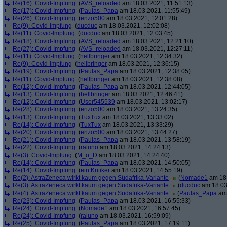
Re(16): Covid-Impfung
(
AVS_reloaded
am 18.03.2021, 11:51:13)
Re(17): Covid-Impfung
(
Paulas_Papa
am 18.03.2021, 11:55:49)
Re(26): Covid-Impfung
(
enzo500
am 18.03.2021, 12:01:28)
Re(9): Covid-Impfung
(
ducduc
am 18.03.2021, 12:02:08)
Re(11): Covid-Impfung
(
ducduc
am 18.03.2021, 12:03:45)
Re(18): Covid-Impfung
(
AVS_reloaded
am 18.03.2021, 12:21:10)
Re(27): Covid-Impfung
(
AVS_reloaded
am 18.03.2021, 12:27:11)
Re(11): Covid-Impfung
(
hellbringer
am 18.03.2021, 12:34:32)
Re(9): Covid-Impfung
(
hellbringer
am 18.03.2021, 12:36:15)
Re(19): Covid-Impfung
(
Paulas_Papa
am 18.03.2021, 12:38:05)
Re(11): Covid-Impfung
(
hellbringer
am 18.03.2021, 12:38:08)
Re(12): Covid-Impfung
(
Paulas_Papa
am 18.03.2021, 12:44:05)
Re(13): Covid-Impfung
(
hellbringer
am 18.03.2021, 12:46:41)
Re(12): Covid-Impfung
(
User545539
am 18.03.2021, 13:02:17)
Re(28): Covid-Impfung
(
enzo500
am 18.03.2021, 13:24:35)
Re(13): Covid-Impfung
(
TuxTux
am 18.03.2021, 13:33:02)
Re(14): Covid-Impfung
(
TuxTux
am 18.03.2021, 13:33:29)
Re(20): Covid-Impfung
(
enzo500
am 18.03.2021, 13:44:27)
Re(21): Covid-Impfung
(
Paulas_Papa
am 18.03.2021, 13:58:19)
Re(22): Covid-Impfung
(
raiuno
am 18.03.2021, 14:24:13)
Re(3): Covid-Impfung
(
M_o_D
am 18.03.2021, 14:24:40)
Re(14): Covid-Impfung
(
Paulas_Papa
am 18.03.2021, 14:50:05)
Re(14): Covid-Impfung
(
ein Kritiker
am 18.03.2021, 14:55:19)
Re(2): AstraZeneca wirkt kaum gegen Südafrika-Variante
(
Nomade1
am 18.
Re(3): AstraZeneca wirkt kaum gegen Südafrika-Variante
(
ducduc
am 18.03
Re(4): AstraZeneca wirkt kaum gegen Südafrika-Variante
(
Paulas_Papa
am 
Re(23): Covid-Impfung
(
Paulas_Papa
am 18.03.2021, 16:55:33)
Re(24): Covid-Impfung
(
Nomade1
am 18.03.2021, 16:57:45)
Re(24): Covid-Impfung
(
raiuno
am 18.03.2021, 16:59:09)
Re(25): Covid-Impfung
(
Paulas_Papa
am 18.03.2021, 17:19:11)