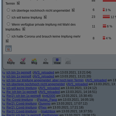
88
Termin
6
3 %
ich überlege noch/noch nicht angemeldet
23
12 
ich will keine Impfung
Wenn verfügbar private Impfung mit Wahl des
11
6 %
Impfstoffes
ich hatte Corona und brauch keine Impfung mehr
8
4 %
ich bin 2x geimpft
(
AVS_reloaded
am 13.03.2021, 13:21:04)
ich bin 1x geimpft
(
AVS_reloaded
am 13.03.2021, 13:21:20)
ich bin zur Impfung angemeldet, aber noch kein Termin
(
AVS_reloaded
am 13.
ich überlege noch/noch nicht angemeldet
(
AVS_reloaded
am 13.03.2021, 13:
ich will keine Impfung
(
AVS_reloaded
am 13.03.2021, 13:24:12)
Re: ich bin 1x geimpft
(
AVS_reloaded
am 13.03.2021, 14:16:51)
Re(2): ich bin 1x geimpft
(
pyti2000
am 13.03.2021, 15:30:45)
Re: Covid-Impfung
(
Paulas_Papa
am 13.03.2021, 16:05:19)
Re(2): Covid-Impfung
(
Suremo
am 13.03.2021, 17:07:12)
Re(2): Covid-Impfung
(
Phex
am 13.03.2021, 17:21:18)
Re(2): Covid-Impfung
(
matchbox
am 13.03.2021, 18:37:55)
Re(3): ich bin 1x geimpft
(
hellbringer
am 13.03.2021, 19:08:15)