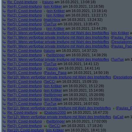
Re: Covid-Impfung
(
raiuno
am 16.03.2021, 13:08:18)
Re(4): Covid-Impfung
(
ein Kritiker
am 16.03.2021, 13:16:58)
Re(4): Covid-Impfung
(
ein Kritiker
am 16.03.2021, 13:18:14)
Re(2): Covid-Impfung
(
ein Kritiker
am 16.03.2021, 13:22:17)
Re(2): Covid-Impfung
(
matchbox
am 16.03.2021, 13:24:32)
Re(5): Covid-Impfung
(
TuxTux
am 16.03.2021, 13:35:47)
Re(6): Covid-Impfung
(
ein Kritiker
am 16.03.2021, 13:44:29)
Re(3): Wenn verfügbar private Impfung mit Wahl des Impfstoffes
(
ein Kritiker
a
Re(7): Wenn verfügbar private Impfung mit Wahl des Impfstoffes
(
Paulas_Pap
Re(8): Wenn verfügbar private Impfung mit Wahl des Impfstoffes
(
Desolationr
Re(9): Wenn verfügbar private Impfung mit Wahl des Impfstoffes
(
Paulas_Pap
Re(3): Covid-Impfung
(
raiuno
am 16.03.2021, 14:37:22)
Re(5): Covid-Impfung
(
hellbringer
am 16.03.2021, 14:38:29)
Re(3): Wenn verfügbar private Impfung mit Wahl des Impfstoffes
(
TuxTux
am 1
Re(7): Covid-Impfung
(
TuxTux
am 16.03.2021, 14:41:12)
Re(3): Covid-Impfung
(
raiuno
am 16.03.2021, 14:41:14)
Re(6): Covid-Impfung
(
Paulas_Papa
am 16.03.2021, 14:50:19)
Re(10): Wenn verfügbar private Impfung mit Wahl des Impfstoffes
(
Desolation
Re(6): Covid-Impfung
(
SeCCi
am 16.03.2021, 15:09:15)
Re(4): Covid-Impfung
(
ein Kritiker
am 16.03.2021, 15:12:28)
Re(6): Covid-Impfung
(
ein Kritiker
am 16.03.2021, 15:14:06)
Re(7): Covid-Impfung
(
hellbringer
am 16.03.2021, 15:20:09)
Re(8): Covid-Impfung
(
ein Kritiker
am 16.03.2021, 15:33:01)
Re(7): Covid-Impfung
(
TuxTux
am 16.03.2021, 16:07:02)
Re(11): Wenn verfügbar private Impfung mit Wahl des Impfstoffes
(
Paulas_
Re: Covid-Impfung
(
Diabolo2000
am 16.03.2021, 16:47:23)
Re(12): Wenn verfügbar private Impfung mit Wahl des Impfstoffes
(
laCall
am 1
Re(9): Covid-Impfung
(
hellbringer
am 16.03.2021, 17:02:00)
Re(2): Covid-Impfung
(
SeCCi
am 16.03.2021, 17:18:24)
Re(10): Covid-Impfung
(
ein Kritiker
am 16.03.2021, 18:41:10)