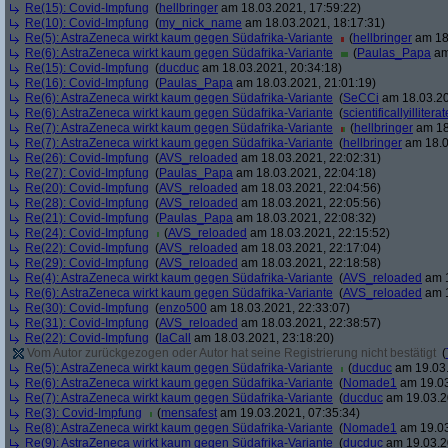
Re(15): Covid-Impfung
(
hellbringer
am 18.03.2021, 17:59:22)
Re(10): Covid-Impfung
(
my_nick_name
am 18.03.2021, 18:17:31)
Re(5): AstraZeneca wirkt kaum gegen Südafrika-Variante
(
hellbringer
am 18.
Re(6): AstraZeneca wirkt kaum gegen Südafrika-Variante
(
Paulas_Papa
am
Re(15): Covid-Impfung
(
ducduc
am 18.03.2021, 20:34:18)
Re(16): Covid-Impfung
(
Paulas_Papa
am 18.03.2021, 21:01:19)
Re(6): AstraZeneca wirkt kaum gegen Südafrika-Variante
(
SeCCi
am 18.03.20
Re(6): AstraZeneca wirkt kaum gegen Südafrika-Variante
(
scientificallyilliterat
Re(7): AstraZeneca wirkt kaum gegen Südafrika-Variante
(
hellbringer
am 18
Re(7): AstraZeneca wirkt kaum gegen Südafrika-Variante
(
hellbringer
am 18.0
Re(26): Covid-Impfung
(
AVS_reloaded
am 18.03.2021, 22:02:31)
Re(27): Covid-Impfung
(
Paulas_Papa
am 18.03.2021, 22:04:18)
Re(20): Covid-Impfung
(
AVS_reloaded
am 18.03.2021, 22:04:56)
Re(28): Covid-Impfung
(
AVS_reloaded
am 18.03.2021, 22:05:56)
Re(21): Covid-Impfung
(
Paulas_Papa
am 18.03.2021, 22:08:32)
Re(24): Covid-Impfung
(
AVS_reloaded
am 18.03.2021, 22:15:52)
Re(22): Covid-Impfung
(
AVS_reloaded
am 18.03.2021, 22:17:04)
Re(29): Covid-Impfung
(
AVS_reloaded
am 18.03.2021, 22:18:58)
Re(4): AstraZeneca wirkt kaum gegen Südafrika-Variante
(
AVS_reloaded
am 1
Re(6): AstraZeneca wirkt kaum gegen Südafrika-Variante
(
AVS_reloaded
am 1
Re(30): Covid-Impfung
(
enzo500
am 18.03.2021, 22:33:07)
Re(31): Covid-Impfung
(
AVS_reloaded
am 18.03.2021, 22:38:57)
Re(22): Covid-Impfung
(
laCall
am 18.03.2021, 23:18:20)
Vom Autor zurückgezogen oder Autor hat seine Registrierung nicht bestätigt
(
Re(5): AstraZeneca wirkt kaum gegen Südafrika-Variante
(
ducduc
am 19.03.
Re(6): AstraZeneca wirkt kaum gegen Südafrika-Variante
(
Nomade1
am 19.03
Re(7): AstraZeneca wirkt kaum gegen Südafrika-Variante
(
ducduc
am 19.03.2
Re(3): Covid-Impfung
(
mensafest
am 19.03.2021, 07:35:34)
Re(8): AstraZeneca wirkt kaum gegen Südafrika-Variante
(
Nomade1
am 19.03
Re(9): AstraZeneca wirkt kaum gegen Südafrika-Variante
(
ducduc
am 19.03.2