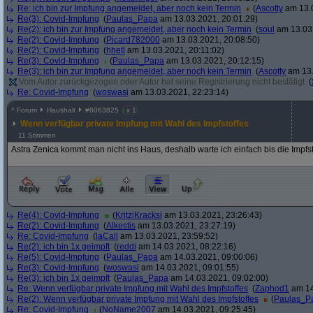
Re: ich bin zur Impfung angemeldet, aber noch kein Termin
(
Ascotty
am 13.0
Re(3): Covid-Impfung
(
Paulas_Papa
am 13.03.2021, 20:01:29)
Re(2): ich bin zur Impfung angemeldet, aber noch kein Termin
(
soul
am 13.03.
Re(2): Covid-Impfung
(
Picard782000
am 13.03.2021, 20:08:50)
Re(2): Covid-Impfung
(
hhetl
am 13.03.2021, 20:11:02)
Re(3): Covid-Impfung
(
Paulas_Papa
am 13.03.2021, 20:12:15)
Re(3): ich bin zur Impfung angemeldet, aber noch kein Termin
(
Ascotty
am 13.
Vom Autor zurückgezogen oder Autor hat seine Registrierung nicht bestätigt
(
Re: Covid-Impfung
(
woswasi
am 13.03.2021, 22:23:14)
^
Forum
Haushalt
#
8063825
x 1
Wenn verfügbar private Impfung mit Wahl des Impfstoffes
11 Stimmen
Astra Zenica kommt man nicht ins Haus, deshalb warte ich einfach bis die Impfstof
Re(4): Covid-Impfung
(
KritziKracksi
am 13.03.2021, 23:26:43)
Re(2): Covid-Impfung
(
Alkestis
am 13.03.2021, 23:27:19)
Re: Covid-Impfung
(
laCall
am 13.03.2021, 23:59:52)
Re(2): ich bin 1x geimpft
(
reddi
am 14.03.2021, 08:22:16)
Re(5): Covid-Impfung
(
Paulas_Papa
am 14.03.2021, 09:00:06)
Re(3): Covid-Impfung
(
woswasi
am 14.03.2021, 09:01:55)
Re(3): ich bin 1x geimpft
(
Paulas_Papa
am 14.03.2021, 09:02:00)
Re: Wenn verfügbar private Impfung mit Wahl des Impfstoffes
(
Zaphod1
am 14
Re(2): Wenn verfügbar private Impfung mit Wahl des Impfstoffes
(
Paulas_P
Re: Covid-Impfung
(
NoName2007
am 14.03.2021, 09:25:45)