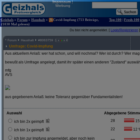
Impressum
|
Werbung
Geizhals
»
Forum
»
Haushalt
»
Covid-Impfung (753 Beiträge,
Top-100
|
Fresh-100
21030 Mal gelesen)
Du bist nicht angemeldet. [
Login/Registrieren
]
^
Forum
Haushalt
#
8063759
1 x
x 4
Umfrage: Covid-Impfung
Aus aktuellem Anlaß: wer hat schon, und will nochmal? Wer ist durch? Wer mag 
bewußt als Umfrage angelegt, damit ihr später einen anderen "Zustand" auswä
mfg
AVS
aus gegebenem Anlaß: keine Toleranz gegenüber Fundamentalisten!
Auswahl
Abgegebene Stimm
28
15
ich bin 2x geimpft
22
12 
ich bin 1x geimpft
ich bin zur Impfung angemeldet, aber noch kein