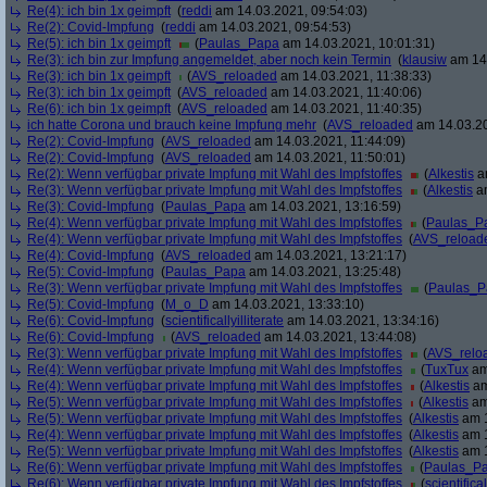
Re(4): ich bin 1x geimpft
(
reddi
am 14.03.2021, 09:54:03)
Re(2): Covid-Impfung
(
reddi
am 14.03.2021, 09:54:53)
Re(5): ich bin 1x geimpft
(
Paulas_Papa
am 14.03.2021, 10:01:31)
Re(3): ich bin zur Impfung angemeldet, aber noch kein Termin
(
klausiw
am 14.
Re(3): ich bin 1x geimpft
(
AVS_reloaded
am 14.03.2021, 11:38:33)
Re(3): ich bin 1x geimpft
(
AVS_reloaded
am 14.03.2021, 11:40:06)
Re(6): ich bin 1x geimpft
(
AVS_reloaded
am 14.03.2021, 11:40:35)
ich hatte Corona und brauch keine Impfung mehr
(
AVS_reloaded
am 14.03.20
Re(2): Covid-Impfung
(
AVS_reloaded
am 14.03.2021, 11:44:09)
Re(2): Covid-Impfung
(
AVS_reloaded
am 14.03.2021, 11:50:01)
Re(2): Wenn verfügbar private Impfung mit Wahl des Impfstoffes
(
Alkestis
am
Re(3): Wenn verfügbar private Impfung mit Wahl des Impfstoffes
(
Alkestis
am
Re(3): Covid-Impfung
(
Paulas_Papa
am 14.03.2021, 13:16:59)
Re(4): Wenn verfügbar private Impfung mit Wahl des Impfstoffes
(
Paulas_P
Re(4): Wenn verfügbar private Impfung mit Wahl des Impfstoffes
(
AVS_reload
Re(4): Covid-Impfung
(
AVS_reloaded
am 14.03.2021, 13:21:17)
Re(5): Covid-Impfung
(
Paulas_Papa
am 14.03.2021, 13:25:48)
Re(3): Wenn verfügbar private Impfung mit Wahl des Impfstoffes
(
Paulas_P
Re(5): Covid-Impfung
(
M_o_D
am 14.03.2021, 13:33:10)
Re(6): Covid-Impfung
(
scientificallyilliterate
am 14.03.2021, 13:34:16)
Re(6): Covid-Impfung
(
AVS_reloaded
am 14.03.2021, 13:44:08)
Re(3): Wenn verfügbar private Impfung mit Wahl des Impfstoffes
(
AVS_relo
Re(4): Wenn verfügbar private Impfung mit Wahl des Impfstoffes
(
TuxTux
am
Re(4): Wenn verfügbar private Impfung mit Wahl des Impfstoffes
(
Alkestis
am
Re(5): Wenn verfügbar private Impfung mit Wahl des Impfstoffes
(
Alkestis
am
Re(5): Wenn verfügbar private Impfung mit Wahl des Impfstoffes
(
Alkestis
am 1
Re(4): Wenn verfügbar private Impfung mit Wahl des Impfstoffes
(
Alkestis
am 1
Re(5): Wenn verfügbar private Impfung mit Wahl des Impfstoffes
(
Alkestis
am 1
Re(6): Wenn verfügbar private Impfung mit Wahl des Impfstoffes
(
Paulas_P
Re(6): Wenn verfügbar private Impfung mit Wahl des Impfstoffes
(
scientifical