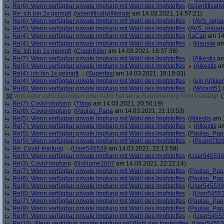
Re(6): Wenn verfügbar private Impfung mit Wahl des Impfstoffes
(
scientifically
Re: ich bin 2x geimpft
(
scientificallyilliterate
am 14.03.2021, 14:57:21)
Re(6): Wenn verfügbar private Impfung mit Wahl des Impfstoffes
(
AVS_relo
Re(5): Wenn verfügbar private Impfung mit Wahl des Impfstoffes
(
AVS_reload
Re(4): Wenn verfügbar private Impfung mit Wahl des Impfstoffes
(
laCall
am 14.
Re(4): Wenn verfügbar private Impfung mit Wahl des Impfstoffes
(
klausiw
am
Re: ich bin 1x geimpft
(
CrashKiller
am 14.03.2021, 16:37:38)
Re(7): Wenn verfügbar private Impfung mit Wahl des Impfstoffes
(
Alkestis
am
Re(6): Wenn verfügbar private Impfung mit Wahl des Impfstoffes
(
Alkestis
am
Re(4): ich bin 1x geimpft
(
Superfast
am 14.03.2021, 18:19:03)
Re(4): Wenn verfügbar private Impfung mit Wahl des Impfstoffes
(
ein Kritiker
Re(6): Wenn verfügbar private Impfung mit Wahl des Impfstoffes
(
Wizard51
a
Vom Autor zurückgezogen oder Autor hat seine Registrierung nicht bestätigt
(
Re(7): Covid-Impfung
(
Thing
am 14.03.2021, 20:50:19)
Re(8): Covid-Impfung
(
Paulas_Papa
am 14.03.2021, 21:10:53)
Re(5): Wenn verfügbar private Impfung mit Wahl des Impfstoffes
(
Alkestis
am 1
Re(7): Wenn verfügbar private Impfung mit Wahl des Impfstoffes
(
Alkestis
am
Re(5): Wenn verfügbar private Impfung mit Wahl des Impfstoffes
(
Paulas_Pap
Re(5): Wenn verfügbar private Impfung mit Wahl des Impfstoffes
(
Picard782
Re: Covid-Impfung
(
User545539
am 14.03.2021, 22:13:58)
Re(6): Wenn verfügbar private Impfung mit Wahl des Impfstoffes
(
User545539
Re(3): Covid-Impfung
(
NoName2007
am 14.03.2021, 22:22:14)
Re(7): Wenn verfügbar private Impfung mit Wahl des Impfstoffes
(
Paulas_Pap
Re(6): Wenn verfügbar private Impfung mit Wahl des Impfstoffes
(
Paulas_Pap
Re(8): Wenn verfügbar private Impfung mit Wahl des Impfstoffes
(
User545539
Re(6): Wenn verfügbar private Impfung mit Wahl des Impfstoffes
(
User5455
Re(7): Wenn verfügbar private Impfung mit Wahl des Impfstoffes
(
Paulas_Pap
Re(9): Wenn verfügbar private Impfung mit Wahl des Impfstoffes
(
Paulas_Pap
Re(8): Wenn verfügbar private Impfung mit Wahl des Impfstoffes
(
User5455
Re(10): Wenn verfügbar private Impfung mit Wahl des Impfstoffes
(
User5455