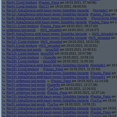
Re(4): Covid-Impfung
(
Paulas_Papa
am 19.03.2021, 07:59:06)
Re(4): Covid-Impfung
(
SeCCi
am 19.03.2021, 08:00:53)
Re(10): AstraZeneca wirkt kaum gegen Südafrika-Variante
(
Nomade1
am 19
Re(11): AstraZeneca wirkt kaum gegen Südafrika-Variante
(
Paulas_Papa
am 1
Re(8): AstraZeneca wirkt kaum gegen Südafrika-Variante
(
Persönliche Mitte
Re(9): AstraZeneca wirkt kaum gegen Südafrika-Variante
(
Paulas_Papa
am 19
Re(11): Covid-Impfung
(
Paulas_Papa
am 19.03.2021, 09:27:02)
unfamous last words
(
AVS_reloaded
am 19.03.2021, 10:16:27)
Re(8): AstraZeneca wirkt kaum gegen Südafrika-Variante
(
AVS_reloaded
am
Re(9): AstraZeneca wirkt kaum gegen Südafrika-Variante
(
AVS_reloaded
am 1
Re(12): Covid-Impfung
(
AVS_reloaded
am 19.03.2021, 10:21:55)
Re(4): Covid-Impfung
(
AVS_reloaded
am 19.03.2021, 10:32:01)
Re: unfamous last words
(
enzo500
am 19.03.2021, 10:46:51)
Re(13): Covid-Impfung
(
enzo500
am 19.03.2021, 10:47:59)
Re(25): Covid-Impfung
(
Superflo
am 19.03.2021, 10:58:14)
Re(26): Covid-Impfung
(
enzo500
am 19.03.2021, 11:05:10)
Re(12): AstraZeneca wirkt kaum gegen Südafrika-Variante
(
Nomade1
am 19.0
Re(26): Covid-Impfung
(
Paulas_Papa
am 19.03.2021, 11:22:43)
Re(13): AstraZeneca wirkt kaum gegen Südafrika-Variante
(
Paulas_Papa
am 1
Re(14): AstraZeneca wirkt kaum gegen Südafrika-Variante
(
Nomade1
am 19.0
Re(2): unfamous last words
(
Paulas_Papa
am 19.03.2021, 12:14:33)
Re(2): unfamous last words
(
Superflo
am 19.03.2021, 12:17:28)
Re(3): unfamous last words
(
TuxTux
am 19.03.2021, 12:26:53)
Re(4): unfamous last words
(
Paulas_Papa
am 19.03.2021, 12:37:14)
Re(15): AstraZeneca wirkt kaum gegen Südafrika-Variante
(
Paulas_Papa
am 1
Re(16): AstraZeneca wirkt kaum gegen Südafrika-Variante
(
TuxTux
am 19.03.
Re(5): unfamous last words
(
TuxTux
am 19.03.2021, 14:55:11)
Re(10): AstraZeneca wirkt kaum gegen Südafrika-Variante
(
ducduc
am 19.03.
Re(17): AstraZeneca wirkt kaum gegen Südafrika-Variante
(
Paulas_Papa
am 1
Re(18): AstraZeneca wirkt kaum gegen Südafrika-Variante
(
TuxTux
am 19.03.