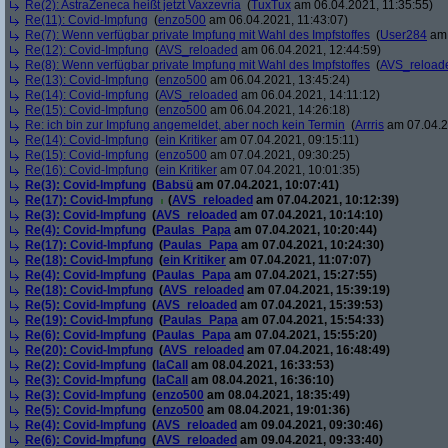
Re(2): AstraZeneca heißt jetzt Vaxzevria
(
TuxTux
am 06.04.2021, 11:35:55)
Re(11): Covid-Impfung
(
enzo500
am 06.04.2021, 11:43:07)
Re(7): Wenn verfügbar private Impfung mit Wahl des Impfstoffes
(
User284
am 
Re(12): Covid-Impfung
(
AVS_reloaded
am 06.04.2021, 12:44:59)
Re(8): Wenn verfügbar private Impfung mit Wahl des Impfstoffes
(
AVS_reload
Re(13): Covid-Impfung
(
enzo500
am 06.04.2021, 13:45:24)
Re(14): Covid-Impfung
(
AVS_reloaded
am 06.04.2021, 14:11:12)
Re(15): Covid-Impfung
(
enzo500
am 06.04.2021, 14:26:18)
Re: ich bin zur Impfung angemeldet, aber noch kein Termin
(
Arrris
am 07.04.2
Re(14): Covid-Impfung
(
ein Kritiker
am 07.04.2021, 09:15:11)
Re(15): Covid-Impfung
(
enzo500
am 07.04.2021, 09:30:25)
Re(16): Covid-Impfung
(
ein Kritiker
am 07.04.2021, 10:01:35)
Re(3): Covid-Impfung
(
Babsü
am 07.04.2021, 10:07:41)
Re(17): Covid-Impfung
(
AVS_reloaded
am 07.04.2021, 10:12:39)
Re(3): Covid-Impfung
(
AVS_reloaded
am 07.04.2021, 10:14:10)
Re(4): Covid-Impfung
(
Paulas_Papa
am 07.04.2021, 10:20:44)
Re(17): Covid-Impfung
(
Paulas_Papa
am 07.04.2021, 10:24:30)
Re(18): Covid-Impfung
(
ein Kritiker
am 07.04.2021, 11:07:07)
Re(4): Covid-Impfung
(
Paulas_Papa
am 07.04.2021, 15:27:55)
Re(18): Covid-Impfung
(
AVS_reloaded
am 07.04.2021, 15:39:19)
Re(5): Covid-Impfung
(
AVS_reloaded
am 07.04.2021, 15:39:53)
Re(19): Covid-Impfung
(
Paulas_Papa
am 07.04.2021, 15:54:33)
Re(6): Covid-Impfung
(
Paulas_Papa
am 07.04.2021, 15:55:20)
Re(20): Covid-Impfung
(
AVS_reloaded
am 07.04.2021, 16:48:49)
Re(2): Covid-Impfung
(
laCall
am 08.04.2021, 16:33:53)
Re(3): Covid-Impfung
(
laCall
am 08.04.2021, 16:36:10)
Re(3): Covid-Impfung
(
enzo500
am 08.04.2021, 18:35:49)
Re(5): Covid-Impfung
(
enzo500
am 08.04.2021, 19:01:36)
Re(4): Covid-Impfung
(
AVS_reloaded
am 09.04.2021, 09:30:46)
Re(6): Covid-Impfung
(
AVS_reloaded
am 09.04.2021, 09:33:40)