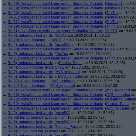
Re(16): AstraZeneca wirkt kaum gegen Südafrika-Variante
(
Nomade1
am 19.0
Re(19): AstraZeneca wirkt kaum gegen Südafrika-Variante
(
Nomade1
am 19.0
Re(20): AstraZeneca wirkt kaum gegen Südafrika-Variante
(
TuxTux
am 19.03.
Re(21): AstraZeneca wirkt kaum gegen Südafrika-Variante
(
Nomade1
am 19.0
Re(22): AstraZeneca wirkt kaum gegen Südafrika-Variante
(
TuxTux
am 19.03.
Re(19): AstraZeneca wirkt kaum gegen Südafrika-Variante
(
Thing
am 19.03.20
Re(11): AstraZeneca wirkt kaum gegen Südafrika-Variante
(
SeCCi
am 19.03.2
Re(3): unfamous last words
(
SeCCi
am 19.03.2021, 16:33:51)
Re(29): Covid-Impfung
(
SeCCi
am 19.03.2021, 16:38:06)
Re(4): unfamous last words
(
enzo500
am 19.03.2021, 17:16:53)
Re(20): AstraZeneca wirkt kaum gegen Südafrika-Variante
(
TuxTux
am 19.03.
Re(5): unfamous last words
(
TuxTux
am 19.03.2021, 18:14:41)
Re(21): AstraZeneca wirkt kaum gegen Südafrika-Variante
(
Thing
am 19.03.20
Re(5): unfamous last words
(
Paulas_Papa
am 19.03.2021, 18:45:05)
Re(4): Covid-Impfung
(
PeterShaw
am 19.03.2021, 20:06:47)
Re(2): unfamous last words
(
AVS_reloaded
am 19.03.2021, 20:40:20)
Re(5): unfamous last words
(
AVS_reloaded
am 19.03.2021, 20:52:01)
Re(27): Covid-Impfung
(
AVS_reloaded
am 19.03.2021, 20:56:38)
Re(14): Covid-Impfung
(
AVS_reloaded
am 19.03.2021, 20:57:32)
Re(11): AstraZeneca wirkt kaum gegen Südafrika-Variante
(
AVS_reloaded
am 
Re(16): AstraZeneca wirkt kaum gegen Südafrika-Variante
(
AVS_reloaded
am 
Re(12): AstraZeneca wirkt kaum gegen Südafrika-Variante
(
scientificallyilliter
Re(12): AstraZeneca wirkt kaum gegen Südafrika-Variante
(
Paulas_Papa
am 1
Re(13): AstraZeneca wirkt kaum gegen Südafrika-Variante
(
AVS_reloaded
am 
Re(3): unfamous last words
(
enzo500
am 19.03.2021, 21:52:57)
Re: ich bin 1x geimpft
(
Zappa F.
am 19.03.2021, 22:33:42)
Re(5): unfamous last words
(
enzo500
am 19.03.2021, 22:39:51)
Re(6): unfamous last words
(
Paulas_Papa
am 19.03.2021, 23:01:16)
Re(4): Covid-Impfung
(
s3chaos
am 19.03.2021, 23:41:05)
Re(7): unfamous last words
(
enzo500
am 20.03.2021, 09:16:37)