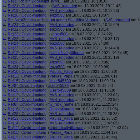
Re(3): ich bin 2x geimpft
(
MikE_
am 18.03.2021, 10:10:16)
Re(21): Covid-Impfung
(
AVS_reloaded
am 18.03.2021, 10:11:42)
Re(19): Covid-Impfung
(
AVS_reloaded
am 18.03.2021, 10:12:23)
Re(20): Covid-Impfung
(
enzo500
am 18.03.2021, 10:13:07)
Re: AstraZeneca wirkt kaum gegen Südafrika-Variante
(
AVS_reloaded
am 18
Re(21): Covid-Impfung
(
AVS_reloaded
am 18.03.2021, 10:15:09)
Re(22): Covid-Impfung
(
enzo500
am 18.03.2021, 10:18:14)
Re(22): Covid-Impfung
(
enzo500
am 18.03.2021, 10:24:22)
Re(23): Covid-Impfung
(
AVS_reloaded
am 18.03.2021, 10:33:17)
Re(24): Covid-Impfung
(
enzo500
am 18.03.2021, 10:34:30)
Re(23): Covid-Impfung
(
AVS_reloaded
am 18.03.2021, 10:34:40)
Re(12): Covid-Impfung
(
scientificallyilliterate
am 18.03.2021, 10:34:45)
Re(25): Covid-Impfung
(
AVS_reloaded
am 18.03.2021, 10:35:19)
Re(26): Covid-Impfung
(
enzo500
am 18.03.2021, 10:38:06)
Re(24): Covid-Impfung
(
enzo500
am 18.03.2021, 10:39:08)
Re(10): Covid-Impfung
(
Paulas_Papa
am 18.03.2021, 11:05:30)
Re(11): Covid-Impfung
(
Paulas_Papa
am 18.03.2021, 11:06:01)
Re(15): Covid-Impfung
(
User545539
am 18.03.2021, 11:09:11)
Re(8): Covid-Impfung
(
User545539
am 18.03.2021, 11:12:24)
Re(10): Covid-Impfung
(
User545539
am 18.03.2021, 11:16:18)
Re(12): Covid-Impfung
(
AVS_reloaded
am 18.03.2021, 11:23:02)
Re(14): Covid-Impfung
(
AVS_reloaded
am 18.03.2021, 11:23:56)
Re(8): Covid-Impfung
(
my_nick_name
am 18.03.2021, 11:25:24)
Re(16): Covid-Impfung
(
Desolationrob
am 18.03.2021, 11:27:06)
Re(25): Covid-Impfung
(
AVS_reloaded
am 18.03.2021, 11:28:28)
Re(13): Covid-Impfung
(
Paulas_Papa
am 18.03.2021, 11:38:52)
Re(14): Covid-Impfung
(
AVS_reloaded
am 18.03.2021, 11:42:06)
Re(11): Covid-Impfung
(
scientificallyilliterate
am 18.03.2021, 11:43:04)
Re(11): Covid-Impfung
(
Paulas_Papa
am 18.03.2021, 11:44:18)
Re(15): Covid-Impfung
(
Paulas_Papa
am 18.03.2021, 11:46:44)