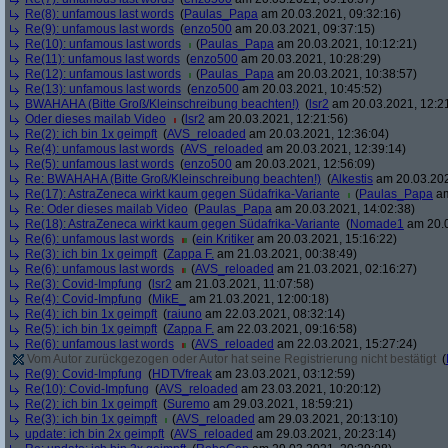
Re(8): unfamous last words
(
Paulas_Papa
am 20.03.2021, 09:32:16)
Re(9): unfamous last words
(
enzo500
am 20.03.2021, 09:37:15)
Re(10): unfamous last words
(
Paulas_Papa
am 20.03.2021, 10:12:21)
Re(11): unfamous last words
(
enzo500
am 20.03.2021, 10:28:29)
Re(12): unfamous last words
(
Paulas_Papa
am 20.03.2021, 10:38:57)
Re(13): unfamous last words
(
enzo500
am 20.03.2021, 10:45:52)
BWAHAHA (Bitte Groß/Kleinschreibung beachten!)
(
lsr2
am 20.03.2021, 12:2
Oder dieses mailab Video
(
lsr2
am 20.03.2021, 12:21:56)
Re(2): ich bin 1x geimpft
(
AVS_reloaded
am 20.03.2021, 12:36:04)
Re(4): unfamous last words
(
AVS_reloaded
am 20.03.2021, 12:39:14)
Re(5): unfamous last words
(
enzo500
am 20.03.2021, 12:56:09)
Re: BWAHAHA (Bitte Groß/Kleinschreibung beachten!)
(
Alkestis
am 20.03.202
Re(17): AstraZeneca wirkt kaum gegen Südafrika-Variante
(
Paulas_Papa
am
Re: Oder dieses mailab Video
(
Paulas_Papa
am 20.03.2021, 14:02:38)
Re(18): AstraZeneca wirkt kaum gegen Südafrika-Variante
(
Nomade1
am 20.0
Re(6): unfamous last words
(
ein Kritiker
am 20.03.2021, 15:16:22)
Re(3): ich bin 1x geimpft
(
Zappa F.
am 21.03.2021, 00:38:49)
Re(6): unfamous last words
(
AVS_reloaded
am 21.03.2021, 02:16:27)
Re(3): Covid-Impfung
(
lsr2
am 21.03.2021, 11:07:58)
Re(4): Covid-Impfung
(
MikE_
am 21.03.2021, 12:00:18)
Re(4): ich bin 1x geimpft
(
raiuno
am 22.03.2021, 08:32:14)
Re(5): ich bin 1x geimpft
(
Zappa F.
am 22.03.2021, 09:16:58)
Re(6): unfamous last words
(
AVS_reloaded
am 22.03.2021, 15:27:24)
Vom Autor zurückgezogen oder Autor hat seine Registrierung nicht bestätigt
(
Re(9): Covid-Impfung
(
HDTVfreak
am 23.03.2021, 03:12:59)
Re(10): Covid-Impfung
(
AVS_reloaded
am 23.03.2021, 10:20:12)
Re(2): ich bin 1x geimpft
(
Suremo
am 29.03.2021, 18:59:21)
Re(3): ich bin 1x geimpft
(
AVS_reloaded
am 29.03.2021, 20:13:10)
update: ich bin 2x geimpft
(
AVS_reloaded
am 29.03.2021, 20:23:14)