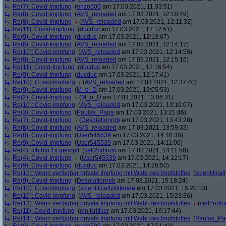
Re(7): Covid-Impfung
(
enzo500
am 17.03.2021, 11:33:51)
Re(8): Covid-Impfung
(
AVS_reloaded
am 17.03.2021, 12:10:49)
Re(8): Covid-Impfung
(
AVS_reloaded
am 17.03.2021, 12:11:32)
Re(11): Covid-Impfung
(
ducduc
am 17.03.2021, 12:12:51)
Re(9): Covid-Impfung
(
ducduc
am 17.03.2021, 12:13:07)
Re(6): Covid-Impfung
(
AVS_reloaded
am 17.03.2021, 12:14:17)
Re(10): Covid-Impfung
(
AVS_reloaded
am 17.03.2021, 12:14:59)
Re(8): Covid-Impfung
(
AVS_reloaded
am 17.03.2021, 12:15:16)
Re(11): Covid-Impfung
(
ducduc
am 17.03.2021, 12:16:54)
Re(9): Covid-Impfung
(
ducduc
am 17.03.2021, 12:17:41)
Re(10): Covid-Impfung
(
AVS_reloaded
am 17.03.2021, 12:37:40)
Re(9): Covid-Impfung
(
M_o_D
am 17.03.2021, 13:05:53)
Re(2): Covid-Impfung
(
M_o_D
am 17.03.2021, 13:06:31)
Re(10): Covid-Impfung
(
AVS_reloaded
am 17.03.2021, 13:19:07)
Re(3): Covid-Impfung
(
Paulas_Papa
am 17.03.2021, 13:21:46)
Re(7): Covid-Impfung
(
Desolationrob
am 17.03.2021, 13:43:28)
Re(8): Covid-Impfung
(
AVS_reloaded
am 17.03.2021, 13:59:33)
Re(8): Covid-Impfung
(
User545539
am 17.03.2021, 14:10:38)
Re(9): Covid-Impfung
(
User545539
am 17.03.2021, 14:11:06)
Re(4): ich bin 1x geimpft
(
cell2ndform
am 17.03.2021, 14:11:56)
Re(4): Covid-Impfung
(
User545539
am 17.03.2021, 14:12:17)
Re(9): Covid-Impfung
(
ducduc
am 17.03.2021, 14:28:50)
Re(15): Wenn verfügbar private Impfung mit Wahl des Impfstoffes
(
scientificall
Re(9): Covid-Impfung
(
Desolationrob
am 17.03.2021, 15:18:24)
Re(10): Covid-Impfung
(
scientificallyilliterate
am 17.03.2021, 15:20:13)
Re(10): Covid-Impfung
(
AVS_reloaded
am 17.03.2021, 15:23:36)
Re(13): Wenn verfügbar private Impfung mit Wahl des Impfstoffes
(
cell2ndf
Re(11): Covid-Impfung
(
ein Kritiker
am 17.03.2021, 16:17:44)
Re(14): Wenn verfügbar private Impfung mit Wahl des Impfstoffes
(
Paulas_Pa