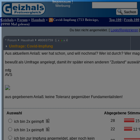
Impressum
|
Werbung
Geizhals
»
Forum
»
Haushalt
»
Covid-Impfung (753 Beiträge,
Top-100
|
Fresh-100
20998 Mal gelesen)
Du bist nicht angemeldet. [
Login/Registrieren
]
^
Forum
Haushalt
#
8063759
1 x
x 4
Umfrage: Covid-Impfung
Aus aktuellem Anlaß: wer hat schon, und will nochmal? Wer ist durch? Wer mag 
bewußt als Umfrage angelegt, damit ihr später einen anderen "Zustand" auswä
mfg
AVS
aus gegebenem Anlaß: keine Toleranz gegenüber Fundamentalisten!
Auswahl
Abgegebene Stimm
28
15
ich bin 2x geimpft
22
12 
ich bin 1x geimpft
ich bin zur Impfung angemeldet, aber noch kein