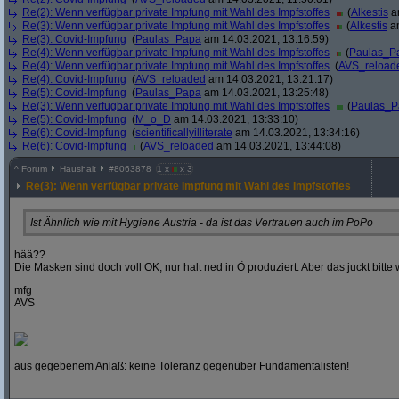
Re(2): Wenn verfügbar private Impfung mit Wahl des Impfstoffes
(
Alkestis
am
Re(3): Wenn verfügbar private Impfung mit Wahl des Impfstoffes
(
Alkestis
am
Re(3): Covid-Impfung
(
Paulas_Papa
am 14.03.2021, 13:16:59)
Re(4): Wenn verfügbar private Impfung mit Wahl des Impfstoffes
(
Paulas_P
Re(4): Wenn verfügbar private Impfung mit Wahl des Impfstoffes
(
AVS_reload
Re(4): Covid-Impfung
(
AVS_reloaded
am 14.03.2021, 13:21:17)
Re(5): Covid-Impfung
(
Paulas_Papa
am 14.03.2021, 13:25:48)
Re(3): Wenn verfügbar private Impfung mit Wahl des Impfstoffes
(
Paulas_P
Re(5): Covid-Impfung
(
M_o_D
am 14.03.2021, 13:33:10)
Re(6): Covid-Impfung
(
scientificallyilliterate
am 14.03.2021, 13:34:16)
Re(6): Covid-Impfung
(
AVS_reloaded
am 14.03.2021, 13:44:08)
^
Forum
Haushalt
#
8063878
1 x
x 3
Re(3): Wenn verfügbar private Impfung mit Wahl des Impfstoffes
Ist Ähnlich wie mit Hygiene Austria - da ist das Vertrauen auch im PoPo
hää??
Die Masken sind doch voll OK, nur halt ned in Ö produziert. Aber das juckt bitt
mfg
AVS
aus gegebenem Anlaß: keine Toleranz gegenüber Fundamentalisten!