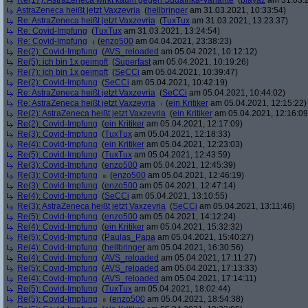
Re(17): AstraZeneca wirkt kaum gegen Südafrika-Variante
(
playaz
am 31.03.2
AstraZeneca heißt jetzt Vaxzevria
(
hellbringer
am 31.03.2021, 10:33:54)
Re: AstraZeneca heißt jetzt Vaxzevria
(
TuxTux
am 31.03.2021, 13:23:37)
Re: Covid-Impfung
(
TuxTux
am 31.03.2021, 13:24:54)
Re: Covid-Impfung
(
enzo500
am 04.04.2021, 23:38:23)
Re(2): Covid-Impfung
(
AVS_reloaded
am 05.04.2021, 10:12:12)
Re(5): ich bin 1x geimpft
(
Superfast
am 05.04.2021, 10:19:26)
Re(7): ich bin 1x geimpft
(
SeCCi
am 05.04.2021, 10:39:47)
Re(2): Covid-Impfung
(
SeCCi
am 05.04.2021, 10:42:19)
Re: AstraZeneca heißt jetzt Vaxzevria
(
SeCCi
am 05.04.2021, 10:44:02)
Re: AstraZeneca heißt jetzt Vaxzevria
(
ein Kritiker
am 05.04.2021, 12:15:22)
Re(2): AstraZeneca heißt jetzt Vaxzevria
(
ein Kritiker
am 05.04.2021, 12:16:09
Re(2): Covid-Impfung
(
ein Kritiker
am 05.04.2021, 12:17:09)
Re(3): Covid-Impfung
(
TuxTux
am 05.04.2021, 12:18:33)
Re(4): Covid-Impfung
(
ein Kritiker
am 05.04.2021, 12:23:03)
Re(5): Covid-Impfung
(
TuxTux
am 05.04.2021, 12:43:59)
Re(3): Covid-Impfung
(
enzo500
am 05.04.2021, 12:45:39)
Re(3): Covid-Impfung
(
enzo500
am 05.04.2021, 12:46:19)
Re(3): Covid-Impfung
(
enzo500
am 05.04.2021, 12:47:14)
Re(4): Covid-Impfung
(
SeCCi
am 05.04.2021, 13:10:55)
Re(3): AstraZeneca heißt jetzt Vaxzevria
(
SeCCi
am 05.04.2021, 13:11:46)
Re(5): Covid-Impfung
(
enzo500
am 05.04.2021, 14:12:24)
Re(4): Covid-Impfung
(
ein Kritiker
am 05.04.2021, 15:32:32)
Re(5): Covid-Impfung
(
Paulas_Papa
am 05.04.2021, 15:40:27)
Re(4): Covid-Impfung
(
hellbringer
am 05.04.2021, 16:30:56)
Re(4): Covid-Impfung
(
AVS_reloaded
am 05.04.2021, 17:11:27)
Re(5): Covid-Impfung
(
AVS_reloaded
am 05.04.2021, 17:13:33)
Re(4): Covid-Impfung
(
AVS_reloaded
am 05.04.2021, 17:14:11)
Re(5): Covid-Impfung
(
TuxTux
am 05.04.2021, 18:02:44)
Re(5): Covid-Impfung
(
enzo500
am 05.04.2021, 18:54:38)