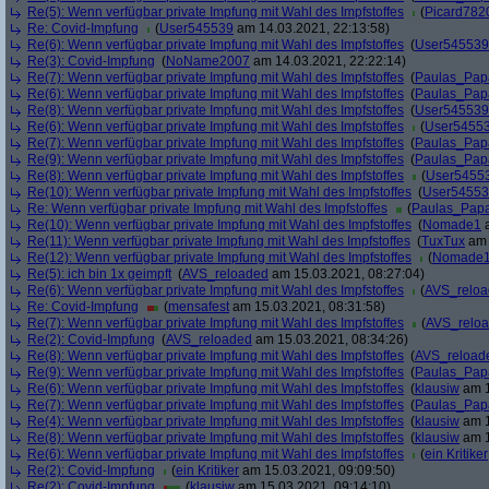
Re(5): Wenn verfügbar private Impfung mit Wahl des Impfstoffes
(
Picard782
Re: Covid-Impfung
(
User545539
am 14.03.2021, 22:13:58)
Re(6): Wenn verfügbar private Impfung mit Wahl des Impfstoffes
(
User545539
Re(3): Covid-Impfung
(
NoName2007
am 14.03.2021, 22:22:14)
Re(7): Wenn verfügbar private Impfung mit Wahl des Impfstoffes
(
Paulas_Pap
Re(6): Wenn verfügbar private Impfung mit Wahl des Impfstoffes
(
Paulas_Pap
Re(8): Wenn verfügbar private Impfung mit Wahl des Impfstoffes
(
User545539
Re(6): Wenn verfügbar private Impfung mit Wahl des Impfstoffes
(
User5455
Re(7): Wenn verfügbar private Impfung mit Wahl des Impfstoffes
(
Paulas_Pap
Re(9): Wenn verfügbar private Impfung mit Wahl des Impfstoffes
(
Paulas_Pap
Re(8): Wenn verfügbar private Impfung mit Wahl des Impfstoffes
(
User5455
Re(10): Wenn verfügbar private Impfung mit Wahl des Impfstoffes
(
User5455
Re: Wenn verfügbar private Impfung mit Wahl des Impfstoffes
(
Paulas_Pap
Re(10): Wenn verfügbar private Impfung mit Wahl des Impfstoffes
(
Nomade1
a
Re(11): Wenn verfügbar private Impfung mit Wahl des Impfstoffes
(
TuxTux
am 
Re(12): Wenn verfügbar private Impfung mit Wahl des Impfstoffes
(
Nomade
Re(5): ich bin 1x geimpft
(
AVS_reloaded
am 15.03.2021, 08:27:04)
Re(6): Wenn verfügbar private Impfung mit Wahl des Impfstoffes
(
AVS_relo
Re: Covid-Impfung
(
mensafest
am 15.03.2021, 08:31:58)
Re(7): Wenn verfügbar private Impfung mit Wahl des Impfstoffes
(
AVS_relo
Re(2): Covid-Impfung
(
AVS_reloaded
am 15.03.2021, 08:34:26)
Re(8): Wenn verfügbar private Impfung mit Wahl des Impfstoffes
(
AVS_reload
Re(9): Wenn verfügbar private Impfung mit Wahl des Impfstoffes
(
Paulas_Pap
Re(6): Wenn verfügbar private Impfung mit Wahl des Impfstoffes
(
klausiw
am 1
Re(7): Wenn verfügbar private Impfung mit Wahl des Impfstoffes
(
Paulas_Pap
Re(4): Wenn verfügbar private Impfung mit Wahl des Impfstoffes
(
klausiw
am 1
Re(8): Wenn verfügbar private Impfung mit Wahl des Impfstoffes
(
klausiw
am 1
Re(6): Wenn verfügbar private Impfung mit Wahl des Impfstoffes
(
ein Kritiker
Re(2): Covid-Impfung
(
ein Kritiker
am 15.03.2021, 09:09:50)
Re(2): Covid-Impfung
(
klausiw
am 15.03.2021, 09:14:10)