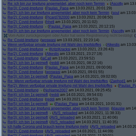
Re: ich bin zur Impfung angemeldet, aber noch kein Termin
(
Ascotty
am 13.0
Re(3): Covid-Impfung
(
Paulas_Papa
am 13.03.2021, 20:01:29)
Re(2): ich bin zur Impfung angemeldet, aber noch kein Termin
(
soul
am 13.03.
Re(2): Covid-Impfung
(
Picard782000
am 13.03.2021, 20:08:50)
Re(2): Covid-Impfung
(
hhetl
am 13.03.2021, 20:11:02)
Re(3): Covid-Impfung
(
Paulas_Papa
am 13.03.2021, 20:12:15)
Re(3): ich bin zur Impfung angemeldet, aber noch kein Termin
(
Ascotty
am 13.
Vom Autor zurückgezogen oder Autor hat seine Registrierung nicht bestätigt
(
Re: Covid-Impfung
(
woswasi
am 13.03.2021, 22:23:14)
Wenn verfügbar private Impfung mit Wahl des Impfstoffes
(
Alkestis
am 13.03.
Re(4): Covid-Impfung
(
KritziKracksi
am 13.03.2021, 23:26:43)
Re(2): Covid-Impfung
(
Alkestis
am 13.03.2021, 23:27:19)
Re: Covid-Impfung
(
laCall
am 13.03.2021, 23:59:52)
Re(2): ich bin 1x geimpft
(
reddi
am 14.03.2021, 08:22:16)
Re(5): Covid-Impfung
(
Paulas_Papa
am 14.03.2021, 09:00:06)
Re(3): Covid-Impfung
(
woswasi
am 14.03.2021, 09:01:55)
Re(3): ich bin 1x geimpft
(
Paulas_Papa
am 14.03.2021, 09:02:00)
Re: Wenn verfügbar private Impfung mit Wahl des Impfstoffes
(
Zaphod1
am 14
Re(2): Wenn verfügbar private Impfung mit Wahl des Impfstoffes
(
Paulas_P
Re: Covid-Impfung
(
NoName2007
am 14.03.2021, 09:25:45)
Re(4): ich bin 1x geimpft
(
reddi
am 14.03.2021, 09:54:03)
Re(2): Covid-Impfung
(
reddi
am 14.03.2021, 09:54:53)
Re(5): ich bin 1x geimpft
(
Paulas_Papa
am 14.03.2021, 10:01:31)
Re(3): ich bin zur Impfung angemeldet, aber noch kein Termin
(
klausiw
am 14.
Re(3): ich bin 1x geimpft
(
AVS_reloaded
am 14.03.2021, 11:38:33)
Re(3): ich bin 1x geimpft
(
AVS_reloaded
am 14.03.2021, 11:40:06)
Re(6): ich bin 1x geimpft
(
AVS_reloaded
am 14.03.2021, 11:40:35)
ich hatte Corona und brauch keine Impfung mehr
(
AVS_reloaded
am 14.03.20
Re(2): Covid-Impfung
(
AVS_reloaded
am 14.03.2021, 11:44:09)
Re(2): Covid-Impfung
(
AVS_reloaded
am 14.03.2021, 11:50:01)