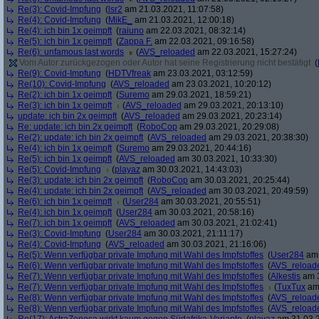
Re(3): Covid-Impfung
(
lsr2
am 21.03.2021, 11:07:58)
Re(4): Covid-Impfung
(
MikE_
am 21.03.2021, 12:00:18)
Re(4): ich bin 1x geimpft
(
raiuno
am 22.03.2021, 08:32:14)
Re(5): ich bin 1x geimpft
(
Zappa F.
am 22.03.2021, 09:16:58)
Re(6): unfamous last words
(
AVS_reloaded
am 22.03.2021, 15:27:24)
Vom Autor zurückgezogen oder Autor hat seine Registrierung nicht bestätigt
(
Re(9): Covid-Impfung
(
HDTVfreak
am 23.03.2021, 03:12:59)
Re(10): Covid-Impfung
(
AVS_reloaded
am 23.03.2021, 10:20:12)
Re(2): ich bin 1x geimpft
(
Suremo
am 29.03.2021, 18:59:21)
Re(3): ich bin 1x geimpft
(
AVS_reloaded
am 29.03.2021, 20:13:10)
update: ich bin 2x geimpft
(
AVS_reloaded
am 29.03.2021, 20:23:14)
Re: update: ich bin 2x geimpft
(
RoboCop
am 29.03.2021, 20:29:08)
Re(2): update: ich bin 2x geimpft
(
AVS_reloaded
am 29.03.2021, 20:38:30)
Re(4): ich bin 1x geimpft
(
Suremo
am 29.03.2021, 20:44:16)
Re(5): ich bin 1x geimpft
(
AVS_reloaded
am 30.03.2021, 10:33:30)
Re(5): Covid-Impfung
(
playaz
am 30.03.2021, 14:43:03)
Re(3): update: ich bin 2x geimpft
(
RoboCop
am 30.03.2021, 20:25:44)
Re(4): update: ich bin 2x geimpft
(
AVS_reloaded
am 30.03.2021, 20:49:59)
Re(6): ich bin 1x geimpft
(
User284
am 30.03.2021, 20:55:51)
Re(4): ich bin 1x geimpft
(
User284
am 30.03.2021, 20:58:16)
Re(7): ich bin 1x geimpft
(
AVS_reloaded
am 30.03.2021, 21:02:41)
Re(3): Covid-Impfung
(
User284
am 30.03.2021, 21:11:17)
Re(4): Covid-Impfung
(
AVS_reloaded
am 30.03.2021, 21:16:06)
Re(5): Wenn verfügbar private Impfung mit Wahl des Impfstoffes
(
User284
am 
Re(6): Wenn verfügbar private Impfung mit Wahl des Impfstoffes
(
AVS_reload
Re(7): Wenn verfügbar private Impfung mit Wahl des Impfstoffes
(
Alkestis
am 3
Re(7): Wenn verfügbar private Impfung mit Wahl des Impfstoffes
(
TuxTux
am 
Re(8): Wenn verfügbar private Impfung mit Wahl des Impfstoffes
(
AVS_reload
Re(8): Wenn verfügbar private Impfung mit Wahl des Impfstoffes
(
AVS_reload