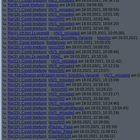
Re(17): Covid-Impfung
(
AVS_reloaded
am 18.03.2021, 09:58:13)
Re(9): Covid-Impfung
(
raiuno
am 18.03.2021, 09:58:35)
Re(17): Covid-Impfung
(
AVS_reloaded
am 18.03.2021, 09:58:56)
Re(10): Covid-Impfung
(
AVS_reloaded
am 18.03.2021, 10:01:18)
Re(18): Covid-Impfung
(
enzo500
am 18.03.2021, 10:01:44)
Re(19): Covid-Impfung
(
AVS_reloaded
am 18.03.2021, 10:04:20)
Re(18): Covid-Impfung
(
enzo500
am 18.03.2021, 10:04:36)
Re(4): ich bin 1x geimpft
(
AVS_reloaded
am 18.03.2021, 10:05:00)
AstraZeneca wirkt kaum gegen Südafrika-Variante
(
ducduc
am 18.03.2021, 
Re(9): Covid-Impfung
(
hellbringer
am 18.03.2021, 10:05:03)
Re(20): Covid-Impfung
(
enzo500
am 18.03.2021, 10:05:55)
Re(10): Covid-Impfung
(
AVS_reloaded
am 18.03.2021, 10:08:46)
Re(3): ich bin 2x geimpft
(
MikE_
am 18.03.2021, 10:10:16)
Re(21): Covid-Impfung
(
AVS_reloaded
am 18.03.2021, 10:11:42)
Re(19): Covid-Impfung
(
AVS_reloaded
am 18.03.2021, 10:12:23)
Re(20): Covid-Impfung
(
enzo500
am 18.03.2021, 10:13:07)
Re: AstraZeneca wirkt kaum gegen Südafrika-Variante
(
AVS_reloaded
am 18
Re(21): Covid-Impfung
(
AVS_reloaded
am 18.03.2021, 10:15:09)
Re(22): Covid-Impfung
(
enzo500
am 18.03.2021, 10:18:14)
Re(22): Covid-Impfung
(
enzo500
am 18.03.2021, 10:24:22)
Re(23): Covid-Impfung
(
AVS_reloaded
am 18.03.2021, 10:33:17)
Re(24): Covid-Impfung
(
enzo500
am 18.03.2021, 10:34:30)
Re(23): Covid-Impfung
(
AVS_reloaded
am 18.03.2021, 10:34:40)
Re(12): Covid-Impfung
(
scientificallyilliterate
am 18.03.2021, 10:34:45)
Re(25): Covid-Impfung
(
AVS_reloaded
am 18.03.2021, 10:35:19)
Re(26): Covid-Impfung
(
enzo500
am 18.03.2021, 10:38:06)
Re(24): Covid-Impfung
(
enzo500
am 18.03.2021, 10:39:08)
Re(10): Covid-Impfung
(
Paulas_Papa
am 18.03.2021, 11:05:30)
Re(11): Covid-Impfung
(
Paulas_Papa
am 18.03.2021, 11:06:01)
Re(15): Covid-Impfung
(
User545539
am 18.03.2021, 11:09:11)