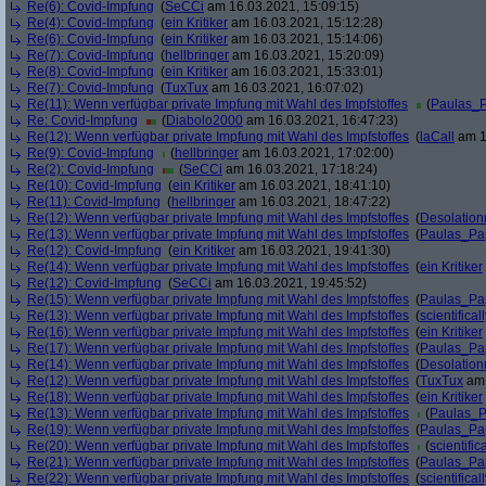
Re(6): Covid-Impfung
(
SeCCi
am 16.03.2021, 15:09:15)
Re(4): Covid-Impfung
(
ein Kritiker
am 16.03.2021, 15:12:28)
Re(6): Covid-Impfung
(
ein Kritiker
am 16.03.2021, 15:14:06)
Re(7): Covid-Impfung
(
hellbringer
am 16.03.2021, 15:20:09)
Re(8): Covid-Impfung
(
ein Kritiker
am 16.03.2021, 15:33:01)
Re(7): Covid-Impfung
(
TuxTux
am 16.03.2021, 16:07:02)
Re(11): Wenn verfügbar private Impfung mit Wahl des Impfstoffes
(
Paulas_
Re: Covid-Impfung
(
Diabolo2000
am 16.03.2021, 16:47:23)
Re(12): Wenn verfügbar private Impfung mit Wahl des Impfstoffes
(
laCall
am 1
Re(9): Covid-Impfung
(
hellbringer
am 16.03.2021, 17:02:00)
Re(2): Covid-Impfung
(
SeCCi
am 16.03.2021, 17:18:24)
Re(10): Covid-Impfung
(
ein Kritiker
am 16.03.2021, 18:41:10)
Re(11): Covid-Impfung
(
hellbringer
am 16.03.2021, 18:47:22)
Re(12): Wenn verfügbar private Impfung mit Wahl des Impfstoffes
(
Desolation
Re(13): Wenn verfügbar private Impfung mit Wahl des Impfstoffes
(
Paulas_Pa
Re(12): Covid-Impfung
(
ein Kritiker
am 16.03.2021, 19:41:30)
Re(14): Wenn verfügbar private Impfung mit Wahl des Impfstoffes
(
ein Kritiker
Re(12): Covid-Impfung
(
SeCCi
am 16.03.2021, 19:45:52)
Re(15): Wenn verfügbar private Impfung mit Wahl des Impfstoffes
(
Paulas_Pa
Re(13): Wenn verfügbar private Impfung mit Wahl des Impfstoffes
(
scientificall
Re(16): Wenn verfügbar private Impfung mit Wahl des Impfstoffes
(
ein Kritiker
Re(17): Wenn verfügbar private Impfung mit Wahl des Impfstoffes
(
Paulas_Pa
Re(14): Wenn verfügbar private Impfung mit Wahl des Impfstoffes
(
Desolation
Re(12): Wenn verfügbar private Impfung mit Wahl des Impfstoffes
(
TuxTux
am 
Re(18): Wenn verfügbar private Impfung mit Wahl des Impfstoffes
(
ein Kritiker
Re(13): Wenn verfügbar private Impfung mit Wahl des Impfstoffes
(
Paulas_
Re(19): Wenn verfügbar private Impfung mit Wahl des Impfstoffes
(
Paulas_Pa
Re(20): Wenn verfügbar private Impfung mit Wahl des Impfstoffes
(
scientifica
Re(21): Wenn verfügbar private Impfung mit Wahl des Impfstoffes
(
Paulas_Pa
Re(22): Wenn verfügbar private Impfung mit Wahl des Impfstoffes
(
scientificall