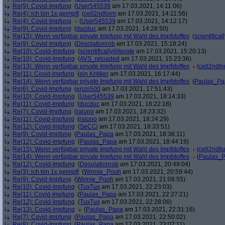
Re(9): Covid-Impfung
(
User545539
am 17.03.2021, 14:11:06)
Re(4): ich bin 1x geimpft
(
cell2ndform
am 17.03.2021, 14:11:56)
Re(4): Covid-Impfung
(
User545539
am 17.03.2021, 14:12:17)
Re(9): Covid-Impfung
(
ducduc
am 17.03.2021, 14:28:50)
Re(15): Wenn verfügbar private Impfung mit Wahl des Impfstoffes
(
scientificall
Re(9): Covid-Impfung
(
Desolationrob
am 17.03.2021, 15:18:24)
Re(10): Covid-Impfung
(
scientificallyilliterate
am 17.03.2021, 15:20:13)
Re(10): Covid-Impfung
(
AVS_reloaded
am 17.03.2021, 15:23:36)
Re(13): Wenn verfügbar private Impfung mit Wahl des Impfstoffes
(
cell2ndf
Re(11): Covid-Impfung
(
ein Kritiker
am 17.03.2021, 16:17:44)
Re(14): Wenn verfügbar private Impfung mit Wahl des Impfstoffes
(
Paulas_Pa
Re(6): Covid-Impfung
(
enzo500
am 17.03.2021, 17:51:43)
Re(10): Covid-Impfung
(
User545539
am 17.03.2021, 18:14:33)
Re(11): Covid-Impfung
(
ducduc
am 17.03.2021, 18:22:18)
Re(7): Covid-Impfung
(
raiuno
am 17.03.2021, 18:23:32)
Re(11): Covid-Impfung
(
raiuno
am 17.03.2021, 18:24:29)
Re(12): Covid-Impfung
(
SeCCi
am 17.03.2021, 18:33:51)
Re(9): Covid-Impfung
(
Paulas_Papa
am 17.03.2021, 18:36:11)
Re(12): Covid-Impfung
(
Paulas_Papa
am 17.03.2021, 18:44:19)
Re(15): Wenn verfügbar private Impfung mit Wahl des Impfstoffes
(
cell2ndf
Re(14): Wenn verfügbar private Impfung mit Wahl des Impfstoffes
(
Paulas_
Re(12): Covid-Impfung
(
Desolationrob
am 17.03.2021, 20:49:04)
Re(3): ich bin 1x geimpft
(
Winnie_Pooh
am 17.03.2021, 20:59:44)
Re(9): Covid-Impfung
(
Winnie_Pooh
am 17.03.2021, 21:08:55)
Re(10): Covid-Impfung
(
TuxTux
am 17.03.2021, 22:23:03)
Re(11): Covid-Impfung
(
Paulas_Papa
am 17.03.2021, 22:27:21)
Re(12): Covid-Impfung
(
TuxTux
am 17.03.2021, 22:28:06)
Re(13): Covid-Impfung
(
Paulas_Papa
am 17.03.2021, 22:31:16)
Re(7): Covid-Impfung
(
Paulas_Papa
am 17.03.2021, 22:50:02)
Re(8): Covid-Impfung
(
Paulas_Papa
am 17.03.2021, 23:07:11)