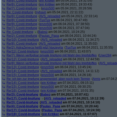
Re(6): Covid-Impfung
(
ein Kritiker
am 05.04.2021, 19:32:05)
Re(6): Covid-Impfung
(
ein Kritiker
am 05.04.2021, 19:33:43)
Re(7): Covid-Impfung
(
enzo500
am 05.04.2021, 20:26:59)
Re: Covid-Impfung
(
nyhavn
am 05.04.2021, 22:11:22)
Re(6): Covid-Impfung
(
AVS_reloaded
am 05.04.2021, 22:33:14)
Re(8): Covid-Impfung
(
TuxTux
am 06.04.2021, 00:47:49)
Re(9): Covid-Impfung
(
enzo500
am 06.04.2021, 07:38:50)
Re(7): Covid-Impfung
(
enzo500
am 06.04.2021, 07:47:04)
Re: Covid-Impfung
(
Babsü
am 06.04.2021, 10:24:25)
Re(2): Covid-Impfung
(
Paulas_Papa
am 06.04.2021, 10:44:24)
Re(10): Covid-Impfung
(
AVS_reloaded
am 06.04.2021, 11:34:27)
Re(8): Covid-Impfung
(
AVS_reloaded
am 06.04.2021, 11:35:02)
Re(2): AstraZeneca heißt jetzt Vaxzevria
(
TuxTux
am 06.04.2021, 11:35:55)
Re(11): Covid-Impfung
(
enzo500
am 06.04.2021, 11:43:07)
Re(7): Wenn verfügbar private Impfung mit Wahl des Impfstoffes
(
User284
am 
Re(12): Covid-Impfung
(
AVS_reloaded
am 06.04.2021, 12:44:59)
Re(8): Wenn verfügbar private Impfung mit Wahl des Impfstoffes
(
AVS_reload
Re(13): Covid-Impfung
(
enzo500
am 06.04.2021, 13:45:24)
Re(14): Covid-Impfung
(
AVS_reloaded
am 06.04.2021, 14:11:12)
Re(15): Covid-Impfung
(
enzo500
am 06.04.2021, 14:26:18)
Re: ich bin zur Impfung angemeldet, aber noch kein Termin
(
Arrris
am 07.04.2
Re(14): Covid-Impfung
(
ein Kritiker
am 07.04.2021, 09:15:11)
Re(15): Covid-Impfung
(
enzo500
am 07.04.2021, 09:30:25)
Re(16): Covid-Impfung
(
ein Kritiker
am 07.04.2021, 10:01:35)
Re(3): Covid-Impfung
(
Babsü
am 07.04.2021, 10:07:41)
Re(17): Covid-Impfung
(
AVS_reloaded
am 07.04.2021, 10:12:39)
Re(3): Covid-Impfung
(
AVS_reloaded
am 07.04.2021, 10:14:10)
Re(4): Covid-Impfung
(
Paulas_Papa
am 07.04.2021, 10:20:44)
Re(17): Covid-Impfung
(
Paulas_Papa
am 07.04.2021, 10:24:30)
Re(18): Covid-Impfung
(
ein Kritiker
am 07.04.2021, 11:07:07)