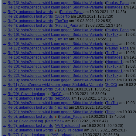
Re(13): AstraZeneca wirkt kaum gegen Südafrika-Variante
(
Paulas_Papa
am 1
Re(14): AstraZeneca wirkt kaum gegen Südafrika-Variante
(
Nomade1
am 19.0
Re(2): unfamous last words
(
Paulas_Papa
am 19.03.2021, 12:14:33)
Re(2): unfamous last words
(
Superflo
am 19.03.2021, 12:17:28)
Re(3): unfamous last words
(
TuxTux
am 19.03.2021, 12:26:53)
Re(4): unfamous last words
(
Paulas_Papa
am 19.03.2021, 12:37:14)
Re(15): AstraZeneca wirkt kaum gegen Südafrika-Variante
(
Paulas_Papa
am 1
Re(16): AstraZeneca wirkt kaum gegen Südafrika-Variante
(
TuxTux
am 19.03.
Re(5): unfamous last words
(
TuxTux
am 19.03.2021, 14:55:11)
Re(10): AstraZeneca wirkt kaum gegen Südafrika-Variante
(
ducduc
am 19.03.
Re(17): AstraZeneca wirkt kaum gegen Südafrika-Variante
(
Paulas_Papa
am 1
Re(18): AstraZeneca wirkt kaum gegen Südafrika-Variante
(
TuxTux
am 19.03.
Re(16): AstraZeneca wirkt kaum gegen Südafrika-Variante
(
Nomade1
am 19.0
Re(19): AstraZeneca wirkt kaum gegen Südafrika-Variante
(
Nomade1
am 19.0
Re(20): AstraZeneca wirkt kaum gegen Südafrika-Variante
(
TuxTux
am 19.03.
Re(21): AstraZeneca wirkt kaum gegen Südafrika-Variante
(
Nomade1
am 19.0
Re(22): AstraZeneca wirkt kaum gegen Südafrika-Variante
(
TuxTux
am 19.03.
Re(19): AstraZeneca wirkt kaum gegen Südafrika-Variante
(
Thing
am 19.03.20
Re(11): AstraZeneca wirkt kaum gegen Südafrika-Variante
(
SeCCi
am 19.03.2
Re(3): unfamous last words
(
SeCCi
am 19.03.2021, 16:33:51)
Re(29): Covid-Impfung
(
SeCCi
am 19.03.2021, 16:38:06)
Re(4): unfamous last words
(
enzo500
am 19.03.2021, 17:16:53)
Re(20): AstraZeneca wirkt kaum gegen Südafrika-Variante
(
TuxTux
am 19.03.
Re(5): unfamous last words
(
TuxTux
am 19.03.2021, 18:14:41)
Re(21): AstraZeneca wirkt kaum gegen Südafrika-Variante
(
Thing
am 19.03.20
Re(5): unfamous last words
(
Paulas_Papa
am 19.03.2021, 18:45:05)
Re(4): Covid-Impfung
(
PeterShaw
am 19.03.2021, 20:06:47)
Re(2): unfamous last words
(
AVS_reloaded
am 19.03.2021, 20:40:20)
Re(5): unfamous last words
(
AVS_reloaded
am 19.03.2021, 20:52:01)
Re(27): Covid-Impfung
(
AVS_reloaded
am 19.03.2021, 20:56:38)