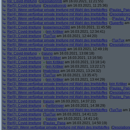
Re: Covid-Impfung
(
Desolationrob
am 16.03.2021, 11:21:55)
Re(5): Covid-Impfung
(
Desolationrob
am 16.03.2021, 11:25:36)
Re(3): Wenn verfügbar private Impfung mit Wahl des Impfstoffes
(
Paulas_Pap
Re(4): Wenn verfügbar private Impfung mit Wahl des Impfstoffes
(
Desolationr
Re(5): Wenn verfügbar private Impfung mit Wahl des Impfstoffes
(
Paulas_P
Re(6): Wenn verfügbar private Impfung mit Wahl des Impfstoffes
(
Superflo
am 
Re(4): Covid-Impfung
(
experience2080
am 16.03.2021, 11:45:58)
Re(2): Covid-Impfung
(
ein Kritiker
am 16.03.2021, 12:34:41)
Re(3): Covid-Impfung
(
TuxTux
am 16.03.2021, 12:44:20)
Re(5): Wenn verfügbar private Impfung mit Wahl des Impfstoffes
(
TuxTux
am 
Re(6): Wenn verfügbar private Impfung mit Wahl des Impfstoffes
(
Desolationr
Re(3): Covid-Impfung
(
Desolationrob
am 16.03.2021, 12:49:19)
Re: Covid-Impfung
(
raiuno
am 16.03.2021, 13:08:18)
Re(4): Covid-Impfung
(
ein Kritiker
am 16.03.2021, 13:16:58)
Re(4): Covid-Impfung
(
ein Kritiker
am 16.03.2021, 13:18:14)
Re(2): Covid-Impfung
(
ein Kritiker
am 16.03.2021, 13:22:17)
Re(2): Covid-Impfung
(
matchbox
am 16.03.2021, 13:24:32)
Re(5): Covid-Impfung
(
TuxTux
am 16.03.2021, 13:35:47)
Re(6): Covid-Impfung
(
ein Kritiker
am 16.03.2021, 13:44:29)
Re(3): Wenn verfügbar private Impfung mit Wahl des Impfstoffes
(
ein Kritiker
a
Re(7): Wenn verfügbar private Impfung mit Wahl des Impfstoffes
(
Paulas_Pap
Re(8): Wenn verfügbar private Impfung mit Wahl des Impfstoffes
(
Desolationr
Re(9): Wenn verfügbar private Impfung mit Wahl des Impfstoffes
(
Paulas_Pap
Re(3): Covid-Impfung
(
raiuno
am 16.03.2021, 14:37:22)
Re(5): Covid-Impfung
(
hellbringer
am 16.03.2021, 14:38:29)
Re(3): Wenn verfügbar private Impfung mit Wahl des Impfstoffes
(
TuxTux
am 1
Re(7): Covid-Impfung
(
TuxTux
am 16.03.2021, 14:41:12)
Re(3): Covid-Impfung
(
raiuno
am 16.03.2021, 14:41:14)
Re(6): Covid-Impfung
(
Paulas_Papa
am 16.03.2021, 14:50:19)
Re(10): Wenn verfügbar private Impfung mit Wahl des Impfstoffes
(
Desolation