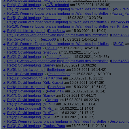
Re(4): Covid-Impfung
(
AVS_reloaded
am 15.03.2021, 12:38:23)
Re(4): Covid-Impfung
(
AVS_reloaded
am 15.03.2021, 12:39:48)
Re(12): Wenn verfügbar private Impfung mit Wahl des Impfstoffes
(
AVS_rel
Re(13): Wenn verfügbar private Impfung mit Wahl des Impfstoffes
(
Paulas_Pa
Re(5): Covid-Impfung
(
hellbringer
am 15.03.2021, 13:23:25)
Re(9): Wenn verfügbar private Impfung mit Wahl des Impfstoffes
(
User545539
Re(10): Wenn verfügbar private Impfung mit Wahl des Impfstoffes
(
ein Kritiker
Re(4): ich bin 1x geimpft
(
PeterShaw
am 15.03.2021, 14:10:04)
Re(11): Wenn verfügbar private Impfung mit Wahl des Impfstoffes
(
User54553
Re: Covid-Impfung
(
enzo500
am 15.03.2021, 14:44:51)
Re(10): Wenn verfügbar private Impfung mit Wahl des Impfstoffes
(
SeCCi
am
Re(2): Covid-Impfung
(
SeCCi
am 15.03.2021, 14:52:03)
Re(3): Covid-Impfung
(
enzo500
am 15.03.2021, 14:54:06)
Re(2): Covid-Impfung
(
Paulas_Papa
am 15.03.2021, 14:54:33)
Re(11): Wenn verfügbar private Impfung mit Wahl des Impfstoffes
(
User54553
Re(5): Covid-Impfung
(
Barney
am 15.03.2021, 16:06:26)
Re(5): ich bin 1x geimpft
(
hellbringer
am 15.03.2021, 16:14:42)
Re(10): Covid-Impfung
(
Paulas_Papa
am 15.03.2021, 16:19:09)
Re(11): Covid-Impfung
(
ein Kritiker
am 15.03.2021, 16:23:12)
Re(6): Covid-Impfung
(
KritziKracksi
am 15.03.2021, 16:47:39)
Re(6): ich bin 1x geimpft
(
PeterShaw
am 15.03.2021, 19:51:03)
Re(2): Covid-Impfung
(
PeterShaw
am 15.03.2021, 20:10:14)
Re(7): Covid-Impfung
(
Barney
am 16.03.2021, 07:44:17)
Re(2): Covid-Impfung
(
Ovaron
am 16.03.2021, 09:22:32)
Re(7): Covid-Impfung
(
M_o_D
am 16.03.2021, 10:51:04)
Re: ich bin 2x geimpft
(
MikE_
am 16.03.2021, 11:14:04)
Re(2): Covid-Impfung
(
MikE_
am 16.03.2021, 11:17:12)
Re(2): Covid-Impfung
(
MikE_
am 16.03.2021, 11:18:37)
Re(2): Wenn verfügbar private Impfung mit Wahl des Impfstoffes
(
Desolationr
Re(3): Covid-Impfung
(
Paulas_Papa
am 16.03.2021, 11:21:31)