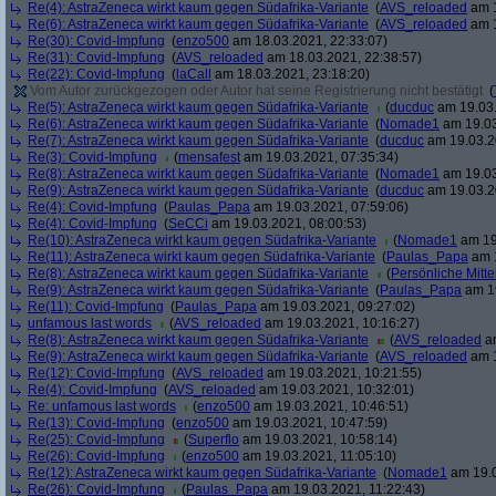
Re(4): AstraZeneca wirkt kaum gegen Südafrika-Variante
(
AVS_reloaded
am 1
Re(6): AstraZeneca wirkt kaum gegen Südafrika-Variante
(
AVS_reloaded
am 1
Re(30): Covid-Impfung
(
enzo500
am 18.03.2021, 22:33:07)
Re(31): Covid-Impfung
(
AVS_reloaded
am 18.03.2021, 22:38:57)
Re(22): Covid-Impfung
(
laCall
am 18.03.2021, 23:18:20)
Vom Autor zurückgezogen oder Autor hat seine Registrierung nicht bestätigt
(
Re(5): AstraZeneca wirkt kaum gegen Südafrika-Variante
(
ducduc
am 19.03.
Re(6): AstraZeneca wirkt kaum gegen Südafrika-Variante
(
Nomade1
am 19.03
Re(7): AstraZeneca wirkt kaum gegen Südafrika-Variante
(
ducduc
am 19.03.2
Re(3): Covid-Impfung
(
mensafest
am 19.03.2021, 07:35:34)
Re(8): AstraZeneca wirkt kaum gegen Südafrika-Variante
(
Nomade1
am 19.03
Re(9): AstraZeneca wirkt kaum gegen Südafrika-Variante
(
ducduc
am 19.03.2
Re(4): Covid-Impfung
(
Paulas_Papa
am 19.03.2021, 07:59:06)
Re(4): Covid-Impfung
(
SeCCi
am 19.03.2021, 08:00:53)
Re(10): AstraZeneca wirkt kaum gegen Südafrika-Variante
(
Nomade1
am 19
Re(11): AstraZeneca wirkt kaum gegen Südafrika-Variante
(
Paulas_Papa
am 1
Re(8): AstraZeneca wirkt kaum gegen Südafrika-Variante
(
Persönliche Mitte
Re(9): AstraZeneca wirkt kaum gegen Südafrika-Variante
(
Paulas_Papa
am 19
Re(11): Covid-Impfung
(
Paulas_Papa
am 19.03.2021, 09:27:02)
unfamous last words
(
AVS_reloaded
am 19.03.2021, 10:16:27)
Re(8): AstraZeneca wirkt kaum gegen Südafrika-Variante
(
AVS_reloaded
am
Re(9): AstraZeneca wirkt kaum gegen Südafrika-Variante
(
AVS_reloaded
am 1
Re(12): Covid-Impfung
(
AVS_reloaded
am 19.03.2021, 10:21:55)
Re(4): Covid-Impfung
(
AVS_reloaded
am 19.03.2021, 10:32:01)
Re: unfamous last words
(
enzo500
am 19.03.2021, 10:46:51)
Re(13): Covid-Impfung
(
enzo500
am 19.03.2021, 10:47:59)
Re(25): Covid-Impfung
(
Superflo
am 19.03.2021, 10:58:14)
Re(26): Covid-Impfung
(
enzo500
am 19.03.2021, 11:05:10)
Re(12): AstraZeneca wirkt kaum gegen Südafrika-Variante
(
Nomade1
am 19.0
Re(26): Covid-Impfung
(
Paulas_Papa
am 19.03.2021, 11:22:43)