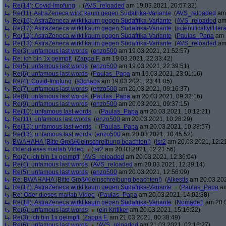
Re(14): Covid-Impfung
(
AVS_reloaded
am 19.03.2021, 20:57:32)
Re(11): AstraZeneca wirkt kaum gegen Südafrika-Variante
(
AVS_reloaded
am 
Re(16): AstraZeneca wirkt kaum gegen Südafrika-Variante
(
AVS_reloaded
am 
Re(12): AstraZeneca wirkt kaum gegen Südafrika-Variante
(
scientificallyilliter
Re(12): AstraZeneca wirkt kaum gegen Südafrika-Variante
(
Paulas_Papa
am 1
Re(13): AstraZeneca wirkt kaum gegen Südafrika-Variante
(
AVS_reloaded
am 
Re(3): unfamous last words
(
enzo500
am 19.03.2021, 21:52:57)
Re: ich bin 1x geimpft
(
Zappa F.
am 19.03.2021, 22:33:42)
Re(5): unfamous last words
(
enzo500
am 19.03.2021, 22:39:51)
Re(6): unfamous last words
(
Paulas_Papa
am 19.03.2021, 23:01:16)
Re(4): Covid-Impfung
(
s3chaos
am 19.03.2021, 23:41:05)
Re(7): unfamous last words
(
enzo500
am 20.03.2021, 09:16:37)
Re(8): unfamous last words
(
Paulas_Papa
am 20.03.2021, 09:32:16)
Re(9): unfamous last words
(
enzo500
am 20.03.2021, 09:37:15)
Re(10): unfamous last words
(
Paulas_Papa
am 20.03.2021, 10:12:21)
Re(11): unfamous last words
(
enzo500
am 20.03.2021, 10:28:29)
Re(12): unfamous last words
(
Paulas_Papa
am 20.03.2021, 10:38:57)
Re(13): unfamous last words
(
enzo500
am 20.03.2021, 10:45:52)
BWAHAHA (Bitte Groß/Kleinschreibung beachten!)
(
lsr2
am 20.03.2021, 12:2
Oder dieses mailab Video
(
lsr2
am 20.03.2021, 12:21:56)
Re(2): ich bin 1x geimpft
(
AVS_reloaded
am 20.03.2021, 12:36:04)
Re(4): unfamous last words
(
AVS_reloaded
am 20.03.2021, 12:39:14)
Re(5): unfamous last words
(
enzo500
am 20.03.2021, 12:56:09)
Re: BWAHAHA (Bitte Groß/Kleinschreibung beachten!)
(
Alkestis
am 20.03.202
Re(17): AstraZeneca wirkt kaum gegen Südafrika-Variante
(
Paulas_Papa
am
Re: Oder dieses mailab Video
(
Paulas_Papa
am 20.03.2021, 14:02:38)
Re(18): AstraZeneca wirkt kaum gegen Südafrika-Variante
(
Nomade1
am 20.0
Re(6): unfamous last words
(
ein Kritiker
am 20.03.2021, 15:16:22)
Re(3): ich bin 1x geimpft
(
Zappa F.
am 21.03.2021, 00:38:49)
Re(6): unfamous last words
(
AVS_reloaded
am 21.03.2021, 02:16:27)