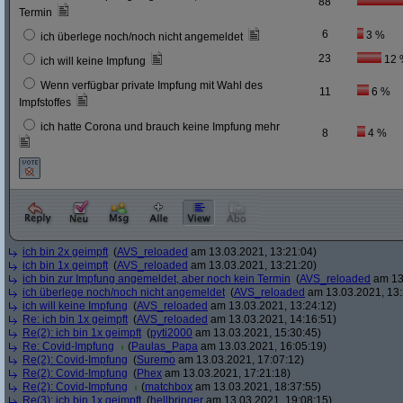
88
Termin
6
3 %
ich überlege noch/noch nicht angemeldet
23
12 
ich will keine Impfung
Wenn verfügbar private Impfung mit Wahl des
11
6 %
Impfstoffes
ich hatte Corona und brauch keine Impfung mehr
8
4 %
ich bin 2x geimpft
(
AVS_reloaded
am 13.03.2021, 13:21:04)
ich bin 1x geimpft
(
AVS_reloaded
am 13.03.2021, 13:21:20)
ich bin zur Impfung angemeldet, aber noch kein Termin
(
AVS_reloaded
am 13.
ich überlege noch/noch nicht angemeldet
(
AVS_reloaded
am 13.03.2021, 13:
ich will keine Impfung
(
AVS_reloaded
am 13.03.2021, 13:24:12)
Re: ich bin 1x geimpft
(
AVS_reloaded
am 13.03.2021, 14:16:51)
Re(2): ich bin 1x geimpft
(
pyti2000
am 13.03.2021, 15:30:45)
Re: Covid-Impfung
(
Paulas_Papa
am 13.03.2021, 16:05:19)
Re(2): Covid-Impfung
(
Suremo
am 13.03.2021, 17:07:12)
Re(2): Covid-Impfung
(
Phex
am 13.03.2021, 17:21:18)
Re(2): Covid-Impfung
(
matchbox
am 13.03.2021, 18:37:55)
Re(3): ich bin 1x geimpft
(
hellbringer
am 13.03.2021, 19:08:15)