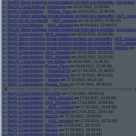
Re(20): Wenn verfügbar private Impfung mit Wahl des Impfstoffes
(
ein Kritiker
Re(13): Covid-Impfung
(
hellbringer
am 16.03.2021, 21:26:49)
Re(4): Covid-Impfung
(
Paulas_Papa
am 16.03.2021, 21:36:28)
Re(14): Wenn verfügbar private Impfung mit Wahl des Impfstoffes
(
AVS_reloa
Re(2): ich bin 2x geimpft
(
AVS_reloaded
am 16.03.2021, 21:56:14)
Re(8): Covid-Impfung
(
AVS_reloaded
am 16.03.2021, 22:00:07)
Re(14): Wenn verfügbar private Impfung mit Wahl des Impfstoffes
(
Desolation
Re(8): Covid-Impfung
(
AVS_reloaded
am 16.03.2021, 22:01:06)
Re(8): Wenn verfügbar private Impfung mit Wahl des Impfstoffes
(
AVS_reload
Re(8): Wenn verfügbar private Impfung mit Wahl des Impfstoffes
(
AVS_reload
Re(4): Wenn verfügbar private Impfung mit Wahl des Impfstoffes
(
Alkestis
am 1
Re(4): Covid-Impfung
(
AVS_reloaded
am 16.03.2021, 22:19:25)
Re(2): Covid-Impfung
(
AVS_reloaded
am 16.03.2021, 22:22:51)
Re(14): Covid-Impfung
(
ein Kritiker
am 16.03.2021, 22:38:21)
Re(8): Covid-Impfung
(
Paulas_Papa
am 16.03.2021, 22:48:36)
Re(3): Covid-Impfung
(
Diabolo2000
am 17.03.2021, 01:49:07)
Re(3): Covid-Impfung
(
Desolationrob
am 17.03.2021, 08:14:30)
Re(5): Covid-Impfung
(
raiuno
am 17.03.2021, 08:21:22)
Re(6): Covid-Impfung
(
Paulas_Papa
am 17.03.2021, 08:36:55)
Vom Autor zurückgezogen oder Autor hat seine Registrierung nicht bestätigt
(
Re(5): Covid-Impfung
(
enzo500
am 17.03.2021, 09:40:10)
Re(4): Covid-Impfung
(
AVS_reloaded
am 17.03.2021, 10:03:29)
Re(6): Covid-Impfung
(
AVS_reloaded
am 17.03.2021, 10:04:35)
Re(4): Covid-Impfung
(
AVS_reloaded
am 17.03.2021, 10:05:56)
Re(6): Covid-Impfung
(
AVS_reloaded
am 17.03.2021, 10:07:43)
Re(5): Covid-Impfung
(
ducduc
am 17.03.2021, 10:09:53)
Re(6): Covid-Impfung
(
AVS_reloaded
am 17.03.2021, 10:13:18)
Re(6): Covid-Impfung
(
SeCCi
am 17.03.2021, 10:15:22)
Re(7): Covid-Impfung
(
ducduc
am 17.03.2021, 10:15:41)
Re(7): Covid-Impfung
(
ducduc
am 17.03.2021, 10:15:59)