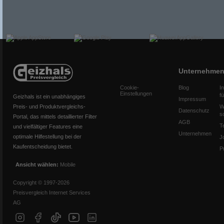
Unternehme
Cookie-
Blog
I
Einstellungen
f
Geizhals ist ein unabhängiges
Impressum
Preis- und Produktvergleichs-
W
Datenschutz
s
Portal, das mittels detaillierter Filter
AGB
T
und vielfältiger Features eine
Unternehmen
optimale Hilfestellung bei der
J
Kaufentscheidung bietet.
P
Ansicht wählen:
Mobile
Copyright © 1997-2026
Preisvergleich Internet Services
AG