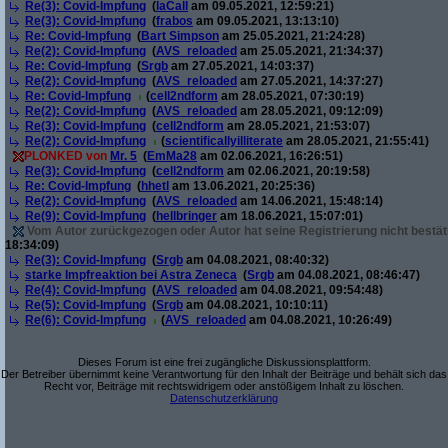
Re(3): Covid-Impfung
(
laCall
am 09.05.2021, 12:59:21)
Re(3): Covid-Impfung
(
frabos
am 09.05.2021, 13:13:10)
Re: Covid-Impfung
(
Bart Simpson
am 25.05.2021, 21:24:28)
Re(2): Covid-Impfung
(
AVS_reloaded
am 25.05.2021, 21:34:37)
Re: Covid-Impfung
(
Srgb
am 27.05.2021, 14:03:37)
Re(2): Covid-Impfung
(
AVS_reloaded
am 27.05.2021, 14:37:27)
Re: Covid-Impfung
(
cell2ndform
am 28.05.2021, 07:30:19)
Re(2): Covid-Impfung
(
AVS_reloaded
am 28.05.2021, 09:12:09)
Re(3): Covid-Impfung
(
cell2ndform
am 28.05.2021, 21:53:07)
Re(2): Covid-Impfung
(
scientificallyilliterate
am 28.05.2021, 21:55:41)
PLONKED von
Mr. 5
(
EmMa28
am 02.06.2021, 16:26:51)
Re(3): Covid-Impfung
(
cell2ndform
am 02.06.2021, 20:19:58)
Re: Covid-Impfung
(
hhetl
am 13.06.2021, 20:25:36)
Re(2): Covid-Impfung
(
AVS_reloaded
am 14.06.2021, 15:48:14)
Re(9): Covid-Impfung
(
hellbringer
am 18.06.2021, 15:07:01)
Vom Autor zurückgezogen oder Autor hat seine Registrierung nicht bestät
18:34:09)
Re(3): Covid-Impfung
(
Srgb
am 04.08.2021, 08:40:32)
starke Impfreaktion bei Astra Zeneca
(
Srgb
am 04.08.2021, 08:46:47)
Re(4): Covid-Impfung
(
AVS_reloaded
am 04.08.2021, 09:54:48)
Re(5): Covid-Impfung
(
Srgb
am 04.08.2021, 10:10:11)
Re(6): Covid-Impfung
(
AVS_reloaded
am 04.08.2021, 10:26:49)
Dieses Forum ist eine frei zugängliche Diskussionsplattform.
Der Betreiber übernimmt keine Verantwortung für den Inhalt der Beiträge und behält sich das
Recht vor, Beiträge mit rechtswidrigem oder anstößigem Inhalt zu löschen.
Datenschutzerklärung