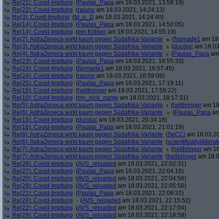
Re(21): Covid-Impfung
(
Paulas_Papa
am 18.03.2021, 13:58:19)
Re(22): Covid-Impfung
(
raiuno
am 18.03.2021, 14:24:13)
Re(3): Covid-Impfung
(
M_o_D
am 18.03.2021, 14:24:40)
Re(14): Covid-Impfung
(
Paulas_Papa
am 18.03.2021, 14:50:05)
Re(14): Covid-Impfung
(
ein Kritiker
am 18.03.2021, 14:55:19)
Re(2): AstraZeneca wirkt kaum gegen Südafrika-Variante
(
Nomade1
am 18.
Re(3): AstraZeneca wirkt kaum gegen Südafrika-Variante
(
ducduc
am 18.03
Re(4): AstraZeneca wirkt kaum gegen Südafrika-Variante
(
Paulas_Papa
am 
Re(23): Covid-Impfung
(
Paulas_Papa
am 18.03.2021, 16:55:33)
Re(24): Covid-Impfung
(
Nomade1
am 18.03.2021, 16:57:45)
Re(24): Covid-Impfung
(
raiuno
am 18.03.2021, 16:59:09)
Re(25): Covid-Impfung
(
Paulas_Papa
am 18.03.2021, 17:19:11)
Re(15): Covid-Impfung
(
hellbringer
am 18.03.2021, 17:59:22)
Re(10): Covid-Impfung
(
my_nick_name
am 18.03.2021, 18:17:31)
Re(5): AstraZeneca wirkt kaum gegen Südafrika-Variante
(
hellbringer
am 18.
Re(6): AstraZeneca wirkt kaum gegen Südafrika-Variante
(
Paulas_Papa
am
Re(15): Covid-Impfung
(
ducduc
am 18.03.2021, 20:34:18)
Re(16): Covid-Impfung
(
Paulas_Papa
am 18.03.2021, 21:01:19)
Re(6): AstraZeneca wirkt kaum gegen Südafrika-Variante
(
SeCCi
am 18.03.20
Re(6): AstraZeneca wirkt kaum gegen Südafrika-Variante
(
scientificallyilliterat
Re(7): AstraZeneca wirkt kaum gegen Südafrika-Variante
(
hellbringer
am 18
Re(7): AstraZeneca wirkt kaum gegen Südafrika-Variante
(
hellbringer
am 18.0
Re(26): Covid-Impfung
(
AVS_reloaded
am 18.03.2021, 22:02:31)
Re(27): Covid-Impfung
(
Paulas_Papa
am 18.03.2021, 22:04:18)
Re(20): Covid-Impfung
(
AVS_reloaded
am 18.03.2021, 22:04:56)
Re(28): Covid-Impfung
(
AVS_reloaded
am 18.03.2021, 22:05:56)
Re(21): Covid-Impfung
(
Paulas_Papa
am 18.03.2021, 22:08:32)
Re(24): Covid-Impfung
(
AVS_reloaded
am 18.03.2021, 22:15:52)
Re(22): Covid-Impfung
(
AVS_reloaded
am 18.03.2021, 22:17:04)
Re(29): Covid-Impfung
(
AVS_reloaded
am 18.03.2021, 22:18:58)