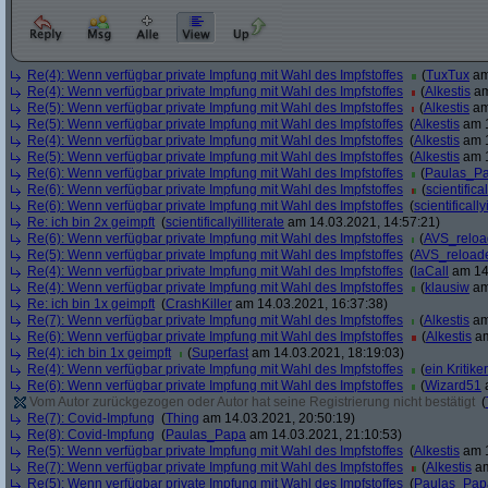
Re(4): Wenn verfügbar private Impfung mit Wahl des Impfstoffes
(
TuxTux
am
Re(4): Wenn verfügbar private Impfung mit Wahl des Impfstoffes
(
Alkestis
am
Re(5): Wenn verfügbar private Impfung mit Wahl des Impfstoffes
(
Alkestis
am
Re(5): Wenn verfügbar private Impfung mit Wahl des Impfstoffes
(
Alkestis
am 1
Re(4): Wenn verfügbar private Impfung mit Wahl des Impfstoffes
(
Alkestis
am 1
Re(5): Wenn verfügbar private Impfung mit Wahl des Impfstoffes
(
Alkestis
am 1
Re(6): Wenn verfügbar private Impfung mit Wahl des Impfstoffes
(
Paulas_P
Re(6): Wenn verfügbar private Impfung mit Wahl des Impfstoffes
(
scientifical
Re(6): Wenn verfügbar private Impfung mit Wahl des Impfstoffes
(
scientifically
Re: ich bin 2x geimpft
(
scientificallyilliterate
am 14.03.2021, 14:57:21)
Re(6): Wenn verfügbar private Impfung mit Wahl des Impfstoffes
(
AVS_relo
Re(5): Wenn verfügbar private Impfung mit Wahl des Impfstoffes
(
AVS_reload
Re(4): Wenn verfügbar private Impfung mit Wahl des Impfstoffes
(
laCall
am 14.
Re(4): Wenn verfügbar private Impfung mit Wahl des Impfstoffes
(
klausiw
am
Re: ich bin 1x geimpft
(
CrashKiller
am 14.03.2021, 16:37:38)
Re(7): Wenn verfügbar private Impfung mit Wahl des Impfstoffes
(
Alkestis
am
Re(6): Wenn verfügbar private Impfung mit Wahl des Impfstoffes
(
Alkestis
am
Re(4): ich bin 1x geimpft
(
Superfast
am 14.03.2021, 18:19:03)
Re(4): Wenn verfügbar private Impfung mit Wahl des Impfstoffes
(
ein Kritiker
Re(6): Wenn verfügbar private Impfung mit Wahl des Impfstoffes
(
Wizard51
a
Vom Autor zurückgezogen oder Autor hat seine Registrierung nicht bestätigt
(
Re(7): Covid-Impfung
(
Thing
am 14.03.2021, 20:50:19)
Re(8): Covid-Impfung
(
Paulas_Papa
am 14.03.2021, 21:10:53)
Re(5): Wenn verfügbar private Impfung mit Wahl des Impfstoffes
(
Alkestis
am 1
Re(7): Wenn verfügbar private Impfung mit Wahl des Impfstoffes
(
Alkestis
am
Re(5): Wenn verfügbar private Impfung mit Wahl des Impfstoffes
(
Paulas_Pap