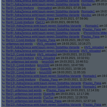
Re(6): AstraZeneca wirkt kaum gegen Südafrika-Variante
(
Nomade1
am 19.03
Re(7): AstraZeneca wirkt kaum gegen Südafrika-Variante
(
ducduc
am 19.03.2
Re(3): Covid-Impfung
(
mensafest
am 19.03.2021, 07:35:34)
Re(8): AstraZeneca wirkt kaum gegen Südafrika-Variante
(
Nomade1
am 19.03
Re(9): AstraZeneca wirkt kaum gegen Südafrika-Variante
(
ducduc
am 19.03.2
Re(4): Covid-Impfung
(
Paulas_Papa
am 19.03.2021, 07:59:06)
Re(4): Covid-Impfung
(
SeCCi
am 19.03.2021, 08:00:53)
Re(10): AstraZeneca wirkt kaum gegen Südafrika-Variante
(
Nomade1
am 19
Re(11): AstraZeneca wirkt kaum gegen Südafrika-Variante
(
Paulas_Papa
am 1
Re(8): AstraZeneca wirkt kaum gegen Südafrika-Variante
(
Persönliche Mitte
Re(9): AstraZeneca wirkt kaum gegen Südafrika-Variante
(
Paulas_Papa
am 19
Re(11): Covid-Impfung
(
Paulas_Papa
am 19.03.2021, 09:27:02)
unfamous last words
(
AVS_reloaded
am 19.03.2021, 10:16:27)
Re(8): AstraZeneca wirkt kaum gegen Südafrika-Variante
(
AVS_reloaded
am
Re(9): AstraZeneca wirkt kaum gegen Südafrika-Variante
(
AVS_reloaded
am 1
Re(12): Covid-Impfung
(
AVS_reloaded
am 19.03.2021, 10:21:55)
Re(4): Covid-Impfung
(
AVS_reloaded
am 19.03.2021, 10:32:01)
Re: unfamous last words
(
enzo500
am 19.03.2021, 10:46:51)
Re(13): Covid-Impfung
(
enzo500
am 19.03.2021, 10:47:59)
Re(25): Covid-Impfung
(
Superflo
am 19.03.2021, 10:58:14)
Re(26): Covid-Impfung
(
enzo500
am 19.03.2021, 11:05:10)
Re(12): AstraZeneca wirkt kaum gegen Südafrika-Variante
(
Nomade1
am 19.0
Re(26): Covid-Impfung
(
Paulas_Papa
am 19.03.2021, 11:22:43)
Re(13): AstraZeneca wirkt kaum gegen Südafrika-Variante
(
Paulas_Papa
am 1
Re(14): AstraZeneca wirkt kaum gegen Südafrika-Variante
(
Nomade1
am 19.0
Re(2): unfamous last words
(
Paulas_Papa
am 19.03.2021, 12:14:33)
Re(2): unfamous last words
(
Superflo
am 19.03.2021, 12:17:28)
Re(3): unfamous last words
(
TuxTux
am 19.03.2021, 12:26:53)
Re(4): unfamous last words
(
Paulas_Papa
am 19.03.2021, 12:37:14)
Re(15): AstraZeneca wirkt kaum gegen Südafrika-Variante
(
Paulas_Papa
am 1