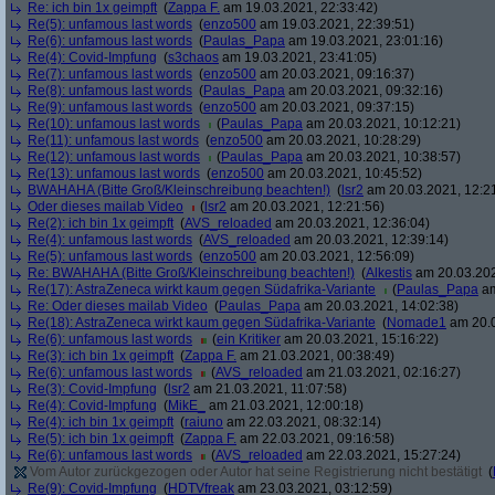
Re: ich bin 1x geimpft
(
Zappa F.
am 19.03.2021, 22:33:42)
Re(5): unfamous last words
(
enzo500
am 19.03.2021, 22:39:51)
Re(6): unfamous last words
(
Paulas_Papa
am 19.03.2021, 23:01:16)
Re(4): Covid-Impfung
(
s3chaos
am 19.03.2021, 23:41:05)
Re(7): unfamous last words
(
enzo500
am 20.03.2021, 09:16:37)
Re(8): unfamous last words
(
Paulas_Papa
am 20.03.2021, 09:32:16)
Re(9): unfamous last words
(
enzo500
am 20.03.2021, 09:37:15)
Re(10): unfamous last words
(
Paulas_Papa
am 20.03.2021, 10:12:21)
Re(11): unfamous last words
(
enzo500
am 20.03.2021, 10:28:29)
Re(12): unfamous last words
(
Paulas_Papa
am 20.03.2021, 10:38:57)
Re(13): unfamous last words
(
enzo500
am 20.03.2021, 10:45:52)
BWAHAHA (Bitte Groß/Kleinschreibung beachten!)
(
lsr2
am 20.03.2021, 12:2
Oder dieses mailab Video
(
lsr2
am 20.03.2021, 12:21:56)
Re(2): ich bin 1x geimpft
(
AVS_reloaded
am 20.03.2021, 12:36:04)
Re(4): unfamous last words
(
AVS_reloaded
am 20.03.2021, 12:39:14)
Re(5): unfamous last words
(
enzo500
am 20.03.2021, 12:56:09)
Re: BWAHAHA (Bitte Groß/Kleinschreibung beachten!)
(
Alkestis
am 20.03.202
Re(17): AstraZeneca wirkt kaum gegen Südafrika-Variante
(
Paulas_Papa
am
Re: Oder dieses mailab Video
(
Paulas_Papa
am 20.03.2021, 14:02:38)
Re(18): AstraZeneca wirkt kaum gegen Südafrika-Variante
(
Nomade1
am 20.0
Re(6): unfamous last words
(
ein Kritiker
am 20.03.2021, 15:16:22)
Re(3): ich bin 1x geimpft
(
Zappa F.
am 21.03.2021, 00:38:49)
Re(6): unfamous last words
(
AVS_reloaded
am 21.03.2021, 02:16:27)
Re(3): Covid-Impfung
(
lsr2
am 21.03.2021, 11:07:58)
Re(4): Covid-Impfung
(
MikE_
am 21.03.2021, 12:00:18)
Re(4): ich bin 1x geimpft
(
raiuno
am 22.03.2021, 08:32:14)
Re(5): ich bin 1x geimpft
(
Zappa F.
am 22.03.2021, 09:16:58)
Re(6): unfamous last words
(
AVS_reloaded
am 22.03.2021, 15:27:24)
Vom Autor zurückgezogen oder Autor hat seine Registrierung nicht bestätigt
(
Re(9): Covid-Impfung
(
HDTVfreak
am 23.03.2021, 03:12:59)