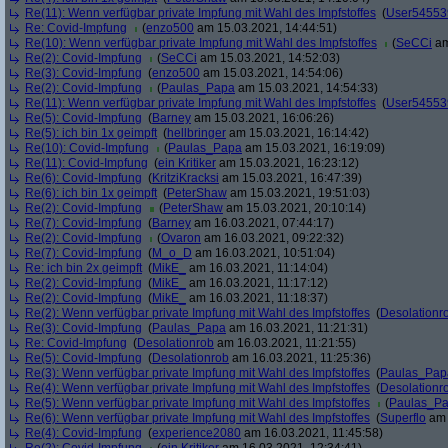
Re(11): Wenn verfügbar private Impfung mit Wahl des Impfstoffes
(
User54553
Re: Covid-Impfung
(
enzo500
am 15.03.2021, 14:44:51)
Re(10): Wenn verfügbar private Impfung mit Wahl des Impfstoffes
(
SeCCi
am
Re(2): Covid-Impfung
(
SeCCi
am 15.03.2021, 14:52:03)
Re(3): Covid-Impfung
(
enzo500
am 15.03.2021, 14:54:06)
Re(2): Covid-Impfung
(
Paulas_Papa
am 15.03.2021, 14:54:33)
Re(11): Wenn verfügbar private Impfung mit Wahl des Impfstoffes
(
User54553
Re(5): Covid-Impfung
(
Barney
am 15.03.2021, 16:06:26)
Re(5): ich bin 1x geimpft
(
hellbringer
am 15.03.2021, 16:14:42)
Re(10): Covid-Impfung
(
Paulas_Papa
am 15.03.2021, 16:19:09)
Re(11): Covid-Impfung
(
ein Kritiker
am 15.03.2021, 16:23:12)
Re(6): Covid-Impfung
(
KritziKracksi
am 15.03.2021, 16:47:39)
Re(6): ich bin 1x geimpft
(
PeterShaw
am 15.03.2021, 19:51:03)
Re(2): Covid-Impfung
(
PeterShaw
am 15.03.2021, 20:10:14)
Re(7): Covid-Impfung
(
Barney
am 16.03.2021, 07:44:17)
Re(2): Covid-Impfung
(
Ovaron
am 16.03.2021, 09:22:32)
Re(7): Covid-Impfung
(
M_o_D
am 16.03.2021, 10:51:04)
Re: ich bin 2x geimpft
(
MikE_
am 16.03.2021, 11:14:04)
Re(2): Covid-Impfung
(
MikE_
am 16.03.2021, 11:17:12)
Re(2): Covid-Impfung
(
MikE_
am 16.03.2021, 11:18:37)
Re(2): Wenn verfügbar private Impfung mit Wahl des Impfstoffes
(
Desolationr
Re(3): Covid-Impfung
(
Paulas_Papa
am 16.03.2021, 11:21:31)
Re: Covid-Impfung
(
Desolationrob
am 16.03.2021, 11:21:55)
Re(5): Covid-Impfung
(
Desolationrob
am 16.03.2021, 11:25:36)
Re(3): Wenn verfügbar private Impfung mit Wahl des Impfstoffes
(
Paulas_Pap
Re(4): Wenn verfügbar private Impfung mit Wahl des Impfstoffes
(
Desolationr
Re(5): Wenn verfügbar private Impfung mit Wahl des Impfstoffes
(
Paulas_P
Re(6): Wenn verfügbar private Impfung mit Wahl des Impfstoffes
(
Superflo
am 
Re(4): Covid-Impfung
(
experience2080
am 16.03.2021, 11:45:58)