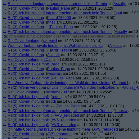
Re: ich bin zur Impfung angemeldet, aber noch kein Termin
(
Ascotty
am 13.0
Re(3): Covid-Impfung
(
Paulas_Papa
am 13.03.2021, 20:01:29)
Re(2): ich bin zur Impfung angemeldet, aber noch kein Termin
(
soul
am 13.03.
Re(2): Covid-Impfung
(
Picard782000
am 13.03.2021, 20:08:50)
Re(2): Covid-Impfung
(
hhetl
am 13.03.2021, 20:11:02)
Re(3): Covid-Impfung
(
Paulas_Papa
am 13.03.2021, 20:12:15)
Re(3): ich bin zur Impfung angemeldet, aber noch kein Termin
(
Ascotty
am 13.
Vom Autor zurückgezogen oder Autor hat seine Registrierung nicht bestätigt
(
Re: Covid-Impfung
(
woswasi
am 13.03.2021, 22:23:14)
Wenn verfügbar private Impfung mit Wahl des Impfstoffes
(
Alkestis
am 13.03.
Re(4): Covid-Impfung
(
KritziKracksi
am 13.03.2021, 23:26:43)
Re(2): Covid-Impfung
(
Alkestis
am 13.03.2021, 23:27:19)
Re: Covid-Impfung
(
laCall
am 13.03.2021, 23:59:52)
Re(2): ich bin 1x geimpft
(
reddi
am 14.03.2021, 08:22:16)
Re(5): Covid-Impfung
(
Paulas_Papa
am 14.03.2021, 09:00:06)
Re(3): Covid-Impfung
(
woswasi
am 14.03.2021, 09:01:55)
Re(3): ich bin 1x geimpft
(
Paulas_Papa
am 14.03.2021, 09:02:00)
Re: Wenn verfügbar private Impfung mit Wahl des Impfstoffes
(
Zaphod1
am 14
Re(2): Wenn verfügbar private Impfung mit Wahl des Impfstoffes
(
Paulas_P
Re: Covid-Impfung
(
NoName2007
am 14.03.2021, 09:25:45)
Re(4): ich bin 1x geimpft
(
reddi
am 14.03.2021, 09:54:03)
Re(2): Covid-Impfung
(
reddi
am 14.03.2021, 09:54:53)
Re(5): ich bin 1x geimpft
(
Paulas_Papa
am 14.03.2021, 10:01:31)
Re(3): ich bin zur Impfung angemeldet, aber noch kein Termin
(
klausiw
am 14.
Re(3): ich bin 1x geimpft
(
AVS_reloaded
am 14.03.2021, 11:38:33)
Re(3): ich bin 1x geimpft
(
AVS_reloaded
am 14.03.2021, 11:40:06)
Re(6): ich bin 1x geimpft
(
AVS_reloaded
am 14.03.2021, 11:40:35)
ich hatte Corona und brauch keine Impfung mehr
(
AVS_reloaded
am 14.03.20
Re(2): Covid-Impfung
(
AVS_reloaded
am 14.03.2021, 11:44:09)
Re(2): Covid-Impfung
(
AVS_reloaded
am 14.03.2021, 11:50:01)