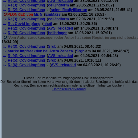
Re(2): Covid-Impfung
(
AVS_reloaded
am 28.05.2021, 09:12:09)
Re(3): Covid-Impfung
(
cell2ndform
am 28.05.2021, 21:53:07)
Re(2): Covid-Impfung
(
scientificallyilliterate
am 28.05.2021, 21:55:41)
PLONKED von
Mr. 5
(
EmMa28
am 02.06.2021, 16:26:51)
Re(3): Covid-Impfung
(
cell2ndform
am 02.06.2021, 20:19:58)
Re: Covid-Impfung
(
hhetl
am 13.06.2021, 20:25:36)
Re(2): Covid-Impfung
(
AVS_reloaded
am 14.06.2021, 15:48:14)
Re(9): Covid-Impfung
(
hellbringer
am 18.06.2021, 15:07:01)
Vom Autor zurückgezogen oder Autor hat seine Registrierung nicht bestät
18:34:09)
Re(3): Covid-Impfung
(
Srgb
am 04.08.2021, 08:40:32)
starke Impfreaktion bei Astra Zeneca
(
Srgb
am 04.08.2021, 08:46:47)
Re(4): Covid-Impfung
(
AVS_reloaded
am 04.08.2021, 09:54:48)
Re(5): Covid-Impfung
(
Srgb
am 04.08.2021, 10:10:11)
Re(6): Covid-Impfung
(
AVS_reloaded
am 04.08.2021, 10:26:49)
Dieses Forum ist eine frei zugängliche Diskussionsplattform.
Der Betreiber übernimmt keine Verantwortung für den Inhalt der Beiträge und behält sich das
Recht vor, Beiträge mit rechtswidrigem oder anstößigem Inhalt zu löschen.
Datenschutzerklärung