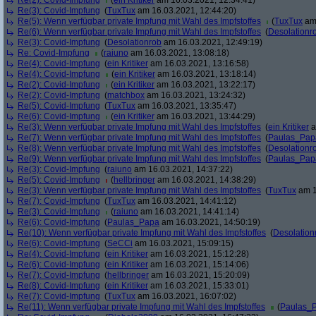
Re(2): Covid-Impfung
(
ein Kritiker
am 16.03.2021, 12:34:41)
Re(3): Covid-Impfung
(
TuxTux
am 16.03.2021, 12:44:20)
Re(5): Wenn verfügbar private Impfung mit Wahl des Impfstoffes
(
TuxTux
am 
Re(6): Wenn verfügbar private Impfung mit Wahl des Impfstoffes
(
Desolationr
Re(3): Covid-Impfung
(
Desolationrob
am 16.03.2021, 12:49:19)
Re: Covid-Impfung
(
raiuno
am 16.03.2021, 13:08:18)
Re(4): Covid-Impfung
(
ein Kritiker
am 16.03.2021, 13:16:58)
Re(4): Covid-Impfung
(
ein Kritiker
am 16.03.2021, 13:18:14)
Re(2): Covid-Impfung
(
ein Kritiker
am 16.03.2021, 13:22:17)
Re(2): Covid-Impfung
(
matchbox
am 16.03.2021, 13:24:32)
Re(5): Covid-Impfung
(
TuxTux
am 16.03.2021, 13:35:47)
Re(6): Covid-Impfung
(
ein Kritiker
am 16.03.2021, 13:44:29)
Re(3): Wenn verfügbar private Impfung mit Wahl des Impfstoffes
(
ein Kritiker
a
Re(7): Wenn verfügbar private Impfung mit Wahl des Impfstoffes
(
Paulas_Pap
Re(8): Wenn verfügbar private Impfung mit Wahl des Impfstoffes
(
Desolationr
Re(9): Wenn verfügbar private Impfung mit Wahl des Impfstoffes
(
Paulas_Pap
Re(3): Covid-Impfung
(
raiuno
am 16.03.2021, 14:37:22)
Re(5): Covid-Impfung
(
hellbringer
am 16.03.2021, 14:38:29)
Re(3): Wenn verfügbar private Impfung mit Wahl des Impfstoffes
(
TuxTux
am 1
Re(7): Covid-Impfung
(
TuxTux
am 16.03.2021, 14:41:12)
Re(3): Covid-Impfung
(
raiuno
am 16.03.2021, 14:41:14)
Re(6): Covid-Impfung
(
Paulas_Papa
am 16.03.2021, 14:50:19)
Re(10): Wenn verfügbar private Impfung mit Wahl des Impfstoffes
(
Desolation
Re(6): Covid-Impfung
(
SeCCi
am 16.03.2021, 15:09:15)
Re(4): Covid-Impfung
(
ein Kritiker
am 16.03.2021, 15:12:28)
Re(6): Covid-Impfung
(
ein Kritiker
am 16.03.2021, 15:14:06)
Re(7): Covid-Impfung
(
hellbringer
am 16.03.2021, 15:20:09)
Re(8): Covid-Impfung
(
ein Kritiker
am 16.03.2021, 15:33:01)
Re(7): Covid-Impfung
(
TuxTux
am 16.03.2021, 16:07:02)
Re(11): Wenn verfügbar private Impfung mit Wahl des Impfstoffes
(
Paulas_