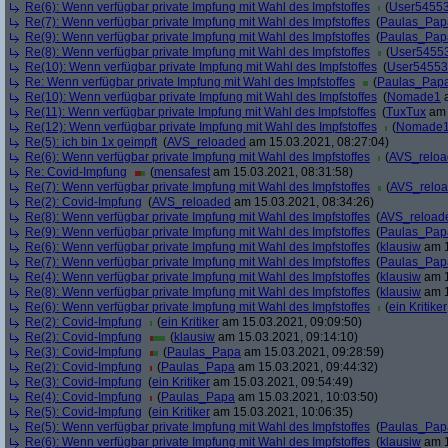
Re(6): Wenn verfügbar private Impfung mit Wahl des Impfstoffes
(
User5455
Re(7): Wenn verfügbar private Impfung mit Wahl des Impfstoffes
(
Paulas_Pap
Re(9): Wenn verfügbar private Impfung mit Wahl des Impfstoffes
(
Paulas_Pap
Re(8): Wenn verfügbar private Impfung mit Wahl des Impfstoffes
(
User5455
Re(10): Wenn verfügbar private Impfung mit Wahl des Impfstoffes
(
User5455
Re: Wenn verfügbar private Impfung mit Wahl des Impfstoffes
(
Paulas_Pap
Re(10): Wenn verfügbar private Impfung mit Wahl des Impfstoffes
(
Nomade1
a
Re(11): Wenn verfügbar private Impfung mit Wahl des Impfstoffes
(
TuxTux
am 
Re(12): Wenn verfügbar private Impfung mit Wahl des Impfstoffes
(
Nomade
Re(5): ich bin 1x geimpft
(
AVS_reloaded
am 15.03.2021, 08:27:04)
Re(6): Wenn verfügbar private Impfung mit Wahl des Impfstoffes
(
AVS_relo
Re: Covid-Impfung
(
mensafest
am 15.03.2021, 08:31:58)
Re(7): Wenn verfügbar private Impfung mit Wahl des Impfstoffes
(
AVS_relo
Re(2): Covid-Impfung
(
AVS_reloaded
am 15.03.2021, 08:34:26)
Re(8): Wenn verfügbar private Impfung mit Wahl des Impfstoffes
(
AVS_reload
Re(9): Wenn verfügbar private Impfung mit Wahl des Impfstoffes
(
Paulas_Pap
Re(6): Wenn verfügbar private Impfung mit Wahl des Impfstoffes
(
klausiw
am 1
Re(7): Wenn verfügbar private Impfung mit Wahl des Impfstoffes
(
Paulas_Pap
Re(4): Wenn verfügbar private Impfung mit Wahl des Impfstoffes
(
klausiw
am 1
Re(8): Wenn verfügbar private Impfung mit Wahl des Impfstoffes
(
klausiw
am 1
Re(6): Wenn verfügbar private Impfung mit Wahl des Impfstoffes
(
ein Kritiker
Re(2): Covid-Impfung
(
ein Kritiker
am 15.03.2021, 09:09:50)
Re(2): Covid-Impfung
(
klausiw
am 15.03.2021, 09:14:10)
Re(3): Covid-Impfung
(
Paulas_Papa
am 15.03.2021, 09:28:59)
Re(2): Covid-Impfung
(
Paulas_Papa
am 15.03.2021, 09:44:32)
Re(3): Covid-Impfung
(
ein Kritiker
am 15.03.2021, 09:54:49)
Re(4): Covid-Impfung
(
Paulas_Papa
am 15.03.2021, 10:03:50)
Re(5): Covid-Impfung
(
ein Kritiker
am 15.03.2021, 10:06:35)
Re(5): Wenn verfügbar private Impfung mit Wahl des Impfstoffes
(
Paulas_Pap
Re(6): Wenn verfügbar private Impfung mit Wahl des Impfstoffes
(
klausiw
am 1