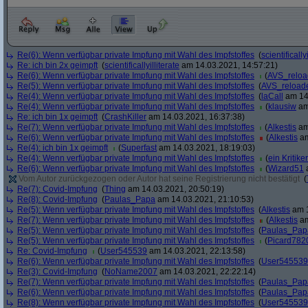
Re(6): Wenn verfügbar private Impfung mit Wahl des Impfstoffes
(
scientifically
Re: ich bin 2x geimpft
(
scientificallyilliterate
am 14.03.2021, 14:57:21)
Re(6): Wenn verfügbar private Impfung mit Wahl des Impfstoffes
(
AVS_relo
Re(5): Wenn verfügbar private Impfung mit Wahl des Impfstoffes
(
AVS_reload
Re(4): Wenn verfügbar private Impfung mit Wahl des Impfstoffes
(
laCall
am 14.
Re(4): Wenn verfügbar private Impfung mit Wahl des Impfstoffes
(
klausiw
am
Re: ich bin 1x geimpft
(
CrashKiller
am 14.03.2021, 16:37:38)
Re(7): Wenn verfügbar private Impfung mit Wahl des Impfstoffes
(
Alkestis
am
Re(6): Wenn verfügbar private Impfung mit Wahl des Impfstoffes
(
Alkestis
am
Re(4): ich bin 1x geimpft
(
Superfast
am 14.03.2021, 18:19:03)
Re(4): Wenn verfügbar private Impfung mit Wahl des Impfstoffes
(
ein Kritiker
Re(6): Wenn verfügbar private Impfung mit Wahl des Impfstoffes
(
Wizard51
a
Vom Autor zurückgezogen oder Autor hat seine Registrierung nicht bestätigt
(
Re(7): Covid-Impfung
(
Thing
am 14.03.2021, 20:50:19)
Re(8): Covid-Impfung
(
Paulas_Papa
am 14.03.2021, 21:10:53)
Re(5): Wenn verfügbar private Impfung mit Wahl des Impfstoffes
(
Alkestis
am 1
Re(7): Wenn verfügbar private Impfung mit Wahl des Impfstoffes
(
Alkestis
am
Re(5): Wenn verfügbar private Impfung mit Wahl des Impfstoffes
(
Paulas_Pap
Re(5): Wenn verfügbar private Impfung mit Wahl des Impfstoffes
(
Picard782
Re: Covid-Impfung
(
User545539
am 14.03.2021, 22:13:58)
Re(6): Wenn verfügbar private Impfung mit Wahl des Impfstoffes
(
User545539
Re(3): Covid-Impfung
(
NoName2007
am 14.03.2021, 22:22:14)
Re(7): Wenn verfügbar private Impfung mit Wahl des Impfstoffes
(
Paulas_Pap
Re(6): Wenn verfügbar private Impfung mit Wahl des Impfstoffes
(
Paulas_Pap
Re(8): Wenn verfügbar private Impfung mit Wahl des Impfstoffes
(
User545539