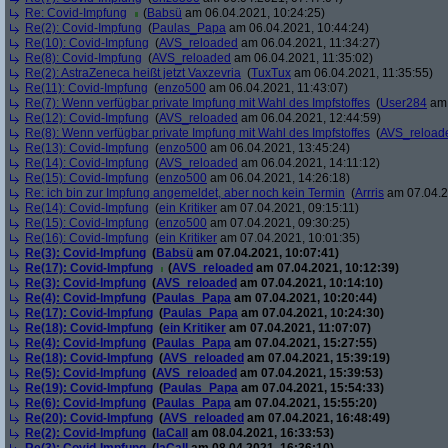
Re: Covid-Impfung
(
Babsü
am 06.04.2021, 10:24:25)
Re(2): Covid-Impfung
(
Paulas_Papa
am 06.04.2021, 10:44:24)
Re(10): Covid-Impfung
(
AVS_reloaded
am 06.04.2021, 11:34:27)
Re(8): Covid-Impfung
(
AVS_reloaded
am 06.04.2021, 11:35:02)
Re(2): AstraZeneca heißt jetzt Vaxzevria
(
TuxTux
am 06.04.2021, 11:35:55)
Re(11): Covid-Impfung
(
enzo500
am 06.04.2021, 11:43:07)
Re(7): Wenn verfügbar private Impfung mit Wahl des Impfstoffes
(
User284
am 
Re(12): Covid-Impfung
(
AVS_reloaded
am 06.04.2021, 12:44:59)
Re(8): Wenn verfügbar private Impfung mit Wahl des Impfstoffes
(
AVS_reload
Re(13): Covid-Impfung
(
enzo500
am 06.04.2021, 13:45:24)
Re(14): Covid-Impfung
(
AVS_reloaded
am 06.04.2021, 14:11:12)
Re(15): Covid-Impfung
(
enzo500
am 06.04.2021, 14:26:18)
Re: ich bin zur Impfung angemeldet, aber noch kein Termin
(
Arrris
am 07.04.2
Re(14): Covid-Impfung
(
ein Kritiker
am 07.04.2021, 09:15:11)
Re(15): Covid-Impfung
(
enzo500
am 07.04.2021, 09:30:25)
Re(16): Covid-Impfung
(
ein Kritiker
am 07.04.2021, 10:01:35)
Re(3): Covid-Impfung
(
Babsü
am 07.04.2021, 10:07:41)
Re(17): Covid-Impfung
(
AVS_reloaded
am 07.04.2021, 10:12:39)
Re(3): Covid-Impfung
(
AVS_reloaded
am 07.04.2021, 10:14:10)
Re(4): Covid-Impfung
(
Paulas_Papa
am 07.04.2021, 10:20:44)
Re(17): Covid-Impfung
(
Paulas_Papa
am 07.04.2021, 10:24:30)
Re(18): Covid-Impfung
(
ein Kritiker
am 07.04.2021, 11:07:07)
Re(4): Covid-Impfung
(
Paulas_Papa
am 07.04.2021, 15:27:55)
Re(18): Covid-Impfung
(
AVS_reloaded
am 07.04.2021, 15:39:19)
Re(5): Covid-Impfung
(
AVS_reloaded
am 07.04.2021, 15:39:53)
Re(19): Covid-Impfung
(
Paulas_Papa
am 07.04.2021, 15:54:33)
Re(6): Covid-Impfung
(
Paulas_Papa
am 07.04.2021, 15:55:20)
Re(20): Covid-Impfung
(
AVS_reloaded
am 07.04.2021, 16:48:49)
Re(2): Covid-Impfung
(
laCall
am 08.04.2021, 16:33:53)