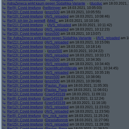
AstraZeneca wirkt kaum gegen Südafrika-Variante
(
ducduc
am 18.03.2021, 
Re(9): Covid-Impfung
(
hellbringer
am 18.03.2021, 10:05:03)
Re(20): Covid-Impfung
(
enzo500
am 18.03.2021, 10:05:55)
Re(10): Covid-Impfung
(
AVS_reloaded
am 18.03.2021, 10:08:46)
Re(3): ich bin 2x geimpft
(
MikE_
am 18.03.2021, 10:10:16)
Re(21): Covid-Impfung
(
AVS_reloaded
am 18.03.2021, 10:11:42)
Re(19): Covid-Impfung
(
AVS_reloaded
am 18.03.2021, 10:12:23)
Re(20): Covid-Impfung
(
enzo500
am 18.03.2021, 10:13:07)
Re: AstraZeneca wirkt kaum gegen Südafrika-Variante
(
AVS_reloaded
am 18
Re(21): Covid-Impfung
(
AVS_reloaded
am 18.03.2021, 10:15:09)
Re(22): Covid-Impfung
(
enzo500
am 18.03.2021, 10:18:14)
Re(22): Covid-Impfung
(
enzo500
am 18.03.2021, 10:24:22)
Re(23): Covid-Impfung
(
AVS_reloaded
am 18.03.2021, 10:33:17)
Re(24): Covid-Impfung
(
enzo500
am 18.03.2021, 10:34:30)
Re(23): Covid-Impfung
(
AVS_reloaded
am 18.03.2021, 10:34:40)
Re(12): Covid-Impfung
(
scientificallyilliterate
am 18.03.2021, 10:34:45)
Re(25): Covid-Impfung
(
AVS_reloaded
am 18.03.2021, 10:35:19)
Re(26): Covid-Impfung
(
enzo500
am 18.03.2021, 10:38:06)
Re(24): Covid-Impfung
(
enzo500
am 18.03.2021, 10:39:08)
Re(10): Covid-Impfung
(
Paulas_Papa
am 18.03.2021, 11:05:30)
Re(11): Covid-Impfung
(
Paulas_Papa
am 18.03.2021, 11:06:01)
Re(15): Covid-Impfung
(
User545539
am 18.03.2021, 11:09:11)
Re(8): Covid-Impfung
(
User545539
am 18.03.2021, 11:12:24)
Re(10): Covid-Impfung
(
User545539
am 18.03.2021, 11:16:18)
Re(12): Covid-Impfung
(
AVS_reloaded
am 18.03.2021, 11:23:02)
Re(14): Covid-Impfung
(
AVS_reloaded
am 18.03.2021, 11:23:56)
Re(8): Covid-Impfung
(
my_nick_name
am 18.03.2021, 11:25:24)
Re(16): Covid-Impfung
(
Desolationrob
am 18.03.2021, 11:27:06)
Re(25): Covid-Impfung
(
AVS_reloaded
am 18.03.2021, 11:28:28)
Re(13): Covid-Impfung
(
Paulas_Papa
am 18.03.2021, 11:38:52)