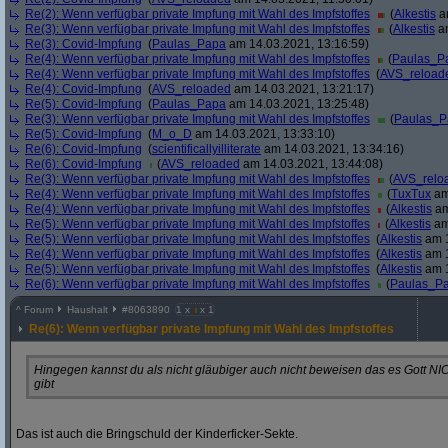
Re(2): Wenn verfügbar private Impfung mit Wahl des Impfstoffes
(
Alkestis
am
Re(3): Wenn verfügbar private Impfung mit Wahl des Impfstoffes
(
Alkestis
am
Re(3): Covid-Impfung
(
Paulas_Papa
am 14.03.2021, 13:16:59)
Re(4): Wenn verfügbar private Impfung mit Wahl des Impfstoffes
(
Paulas_P
Re(4): Wenn verfügbar private Impfung mit Wahl des Impfstoffes
(
AVS_reload
Re(4): Covid-Impfung
(
AVS_reloaded
am 14.03.2021, 13:21:17)
Re(5): Covid-Impfung
(
Paulas_Papa
am 14.03.2021, 13:25:48)
Re(3): Wenn verfügbar private Impfung mit Wahl des Impfstoffes
(
Paulas_P
Re(5): Covid-Impfung
(
M_o_D
am 14.03.2021, 13:33:10)
Re(6): Covid-Impfung
(
scientificallyilliterate
am 14.03.2021, 13:34:16)
Re(6): Covid-Impfung
(
AVS_reloaded
am 14.03.2021, 13:44:08)
Re(3): Wenn verfügbar private Impfung mit Wahl des Impfstoffes
(
AVS_relo
Re(4): Wenn verfügbar private Impfung mit Wahl des Impfstoffes
(
TuxTux
am
Re(4): Wenn verfügbar private Impfung mit Wahl des Impfstoffes
(
Alkestis
am
Re(5): Wenn verfügbar private Impfung mit Wahl des Impfstoffes
(
Alkestis
am
Re(5): Wenn verfügbar private Impfung mit Wahl des Impfstoffes
(
Alkestis
am 1
Re(4): Wenn verfügbar private Impfung mit Wahl des Impfstoffes
(
Alkestis
am 1
Re(5): Wenn verfügbar private Impfung mit Wahl des Impfstoffes
(
Alkestis
am 1
Re(6): Wenn verfügbar private Impfung mit Wahl des Impfstoffes
(
Paulas_P
^
Forum
Haushalt
#
8063890
1 x
x 1
Re(6): Wenn verfügbar private Impfung mit Wahl des Impfstoffes
Hingegen kannst du als nicht gläubiger auch nicht beweisen das es Gott N
gibt
Das ist auch die Bringschuld der Kinderfi
cker-Sekte.