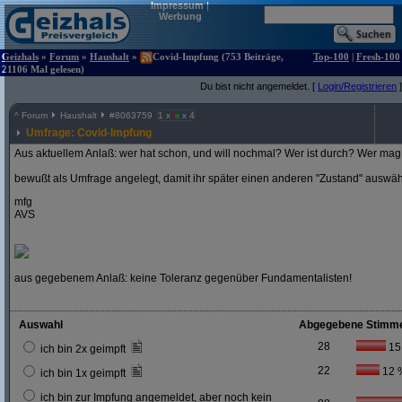
Impressum
|
Werbung
Geizhals
»
Forum
»
Haushalt
»
Covid-Impfung (753 Beiträge,
Top-100
|
Fresh-100
21106 Mal gelesen)
Du bist nicht angemeldet. [
Login/Registrieren
]
^
Forum
Haushalt
#
8063759
1 x
x 4
Umfrage: Covid-Impfung
Aus aktuellem Anlaß: wer hat schon, und will nochmal? Wer ist durch? Wer mag 
bewußt als Umfrage angelegt, damit ihr später einen anderen "Zustand" auswä
mfg
AVS
aus gegebenem Anlaß: keine Toleranz gegenüber Fundamentalisten!
Auswahl
Abgegebene Stimm
28
15
ich bin 2x geimpft
22
12 
ich bin 1x geimpft
ich bin zur Impfung angemeldet, aber noch kein