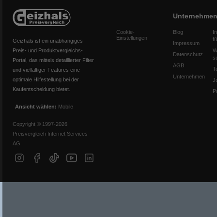
Unternehme
Cookie-
Blog
I
Einstellungen
f
Geizhals ist ein unabhängiges
Impressum
Preis- und Produktvergleichs-
W
Datenschutz
s
Portal, das mittels detaillierter Filter
AGB
T
und vielfältiger Features eine
Unternehmen
optimale Hilfestellung bei der
J
Kaufentscheidung bietet.
P
Ansicht wählen:
Mobile
Copyright © 1997-2026
Preisvergleich Internet Services
AG