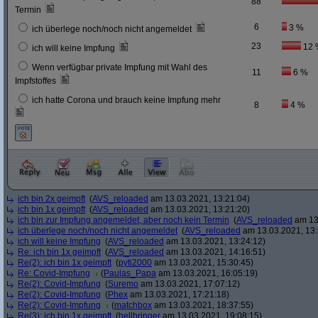
88
Termin
6
3 %
ich überlege noch/noch nicht angemeldet
23
12 
ich will keine Impfung
Wenn verfügbar private Impfung mit Wahl des
11
6 %
Impfstoffes
ich hatte Corona und brauch keine Impfung mehr
8
4 %
ich bin 2x geimpft
(
AVS_reloaded
am 13.03.2021, 13:21:04)
ich bin 1x geimpft
(
AVS_reloaded
am 13.03.2021, 13:21:20)
ich bin zur Impfung angemeldet, aber noch kein Termin
(
AVS_reloaded
am 13.
ich überlege noch/noch nicht angemeldet
(
AVS_reloaded
am 13.03.2021, 13:
ich will keine Impfung
(
AVS_reloaded
am 13.03.2021, 13:24:12)
Re: ich bin 1x geimpft
(
AVS_reloaded
am 13.03.2021, 14:16:51)
Re(2): ich bin 1x geimpft
(
pyti2000
am 13.03.2021, 15:30:45)
Re: Covid-Impfung
(
Paulas_Papa
am 13.03.2021, 16:05:19)
Re(2): Covid-Impfung
(
Suremo
am 13.03.2021, 17:07:12)
Re(2): Covid-Impfung
(
Phex
am 13.03.2021, 17:21:18)
Re(2): Covid-Impfung
(
matchbox
am 13.03.2021, 18:37:55)
Re(3): ich bin 1x geimpft
(
hellbringer
am 13.03.2021, 19:08:15)