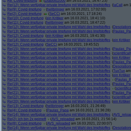
Re: Covid-Impfung
(
Diabolo2000
am 16.03.2021, 16:47:23)
Re(12): Wenn verfügbar private Impfung mit Wahl des Impfstoffes
(
laCall
am 1
Re(9): Covid-Impfung
(
hellbringer
am 16.03.2021, 17:02:00)
Re(2): Covid-Impfung
(
SeCCi
am 16.03.2021, 17:18:24)
Re(10): Covid-Impfung
(
ein Kritiker
am 16.03.2021, 18:41:10)
Re(11): Covid-Impfung
(
hellbringer
am 16.03.2021, 18:47:22)
Re(12): Wenn verfügbar private Impfung mit Wahl des Impfstoffes
(
Desolation
Re(13): Wenn verfügbar private Impfung mit Wahl des Impfstoffes
(
Paulas_Pa
Re(12): Covid-Impfung
(
ein Kritiker
am 16.03.2021, 19:41:30)
Re(14): Wenn verfügbar private Impfung mit Wahl des Impfstoffes
(
ein Kritiker
Re(12): Covid-Impfung
(
SeCCi
am 16.03.2021, 19:45:52)
Re(15): Wenn verfügbar private Impfung mit Wahl des Impfstoffes
(
Paulas_Pa
Re(13): Wenn verfügbar private Impfung mit Wahl des Impfstoffes
(
scientificall
Re(16): Wenn verfügbar private Impfung mit Wahl des Impfstoffes
(
ein Kritiker
Re(17): Wenn verfügbar private Impfung mit Wahl des Impfstoffes
(
Paulas_Pa
Re(14): Wenn verfügbar private Impfung mit Wahl des Impfstoffes
(
Desolation
Re(12): Wenn verfügbar private Impfung mit Wahl des Impfstoffes
(
TuxTux
am 
Re(18): Wenn verfügbar private Impfung mit Wahl des Impfstoffes
(
ein Kritiker
Re(13): Wenn verfügbar private Impfung mit Wahl des Impfstoffes
(
Paulas_
Re(19): Wenn verfügbar private Impfung mit Wahl des Impfstoffes
(
Paulas_Pa
Re(20): Wenn verfügbar private Impfung mit Wahl des Impfstoffes
(
scientifica
Re(21): Wenn verfügbar private Impfung mit Wahl des Impfstoffes
(
Paulas_Pa
Re(22): Wenn verfügbar private Impfung mit Wahl des Impfstoffes
(
scientificall
Re(20): Wenn verfügbar private Impfung mit Wahl des Impfstoffes
(
ein Kritiker
Re(13): Covid-Impfung
(
hellbringer
am 16.03.2021, 21:26:49)
Re(4): Covid-Impfung
(
Paulas_Papa
am 16.03.2021, 21:36:28)
Re(14): Wenn verfügbar private Impfung mit Wahl des Impfstoffes
(
AVS_reloa
Re(2): ich bin 2x geimpft
(
AVS_reloaded
am 16.03.2021, 21:56:14)
Re(8): Covid-Impfung
(
AVS_reloaded
am 16.03.2021, 22:00:07)
Re(14): Wenn verfügbar private Impfung mit Wahl des Impfstoffes
(
Desolation