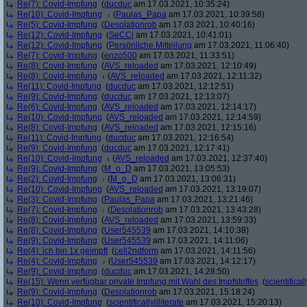
Re(7): Covid-Impfung
(
ducduc
am 17.03.2021, 10:35:24)
Re(10): Covid-Impfung
(
Paulas_Papa
am 17.03.2021, 10:39:58)
Re(5): Covid-Impfung
(
Desolationrob
am 17.03.2021, 10:40:16)
Re(12): Covid-Impfung
(
SeCCi
am 17.03.2021, 10:41:01)
Re(12): Covid-Impfung
(
Persönliche Mitteilung
am 17.03.2021, 11:06:40)
Re(7): Covid-Impfung
(
enzo500
am 17.03.2021, 11:33:51)
Re(8): Covid-Impfung
(
AVS_reloaded
am 17.03.2021, 12:10:49)
Re(8): Covid-Impfung
(
AVS_reloaded
am 17.03.2021, 12:11:32)
Re(11): Covid-Impfung
(
ducduc
am 17.03.2021, 12:12:51)
Re(9): Covid-Impfung
(
ducduc
am 17.03.2021, 12:13:07)
Re(6): Covid-Impfung
(
AVS_reloaded
am 17.03.2021, 12:14:17)
Re(10): Covid-Impfung
(
AVS_reloaded
am 17.03.2021, 12:14:59)
Re(8): Covid-Impfung
(
AVS_reloaded
am 17.03.2021, 12:15:16)
Re(11): Covid-Impfung
(
ducduc
am 17.03.2021, 12:16:54)
Re(9): Covid-Impfung
(
ducduc
am 17.03.2021, 12:17:41)
Re(10): Covid-Impfung
(
AVS_reloaded
am 17.03.2021, 12:37:40)
Re(9): Covid-Impfung
(
M_o_D
am 17.03.2021, 13:05:53)
Re(2): Covid-Impfung
(
M_o_D
am 17.03.2021, 13:06:31)
Re(10): Covid-Impfung
(
AVS_reloaded
am 17.03.2021, 13:19:07)
Re(3): Covid-Impfung
(
Paulas_Papa
am 17.03.2021, 13:21:46)
Re(7): Covid-Impfung
(
Desolationrob
am 17.03.2021, 13:43:28)
Re(8): Covid-Impfung
(
AVS_reloaded
am 17.03.2021, 13:59:33)
Re(8): Covid-Impfung
(
User545539
am 17.03.2021, 14:10:38)
Re(9): Covid-Impfung
(
User545539
am 17.03.2021, 14:11:06)
Re(4): ich bin 1x geimpft
(
cell2ndform
am 17.03.2021, 14:11:56)
Re(4): Covid-Impfung
(
User545539
am 17.03.2021, 14:12:17)
Re(9): Covid-Impfung
(
ducduc
am 17.03.2021, 14:28:50)
Re(15): Wenn verfügbar private Impfung mit Wahl des Impfstoffes
(
scientificall
Re(9): Covid-Impfung
(
Desolationrob
am 17.03.2021, 15:18:24)
Re(10): Covid-Impfung
(
scientificallyilliterate
am 17.03.2021, 15:20:13)