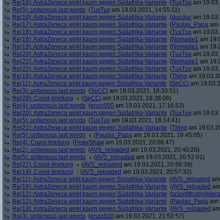
Re(16): AstraZeneca wirkt kaum gegen Südafrika-Variante
(
TuxTux
am 19.03.
Re(5): unfamous last words
(
TuxTux
am 19.03.2021, 14:55:11)
Re(10): AstraZeneca wirkt kaum gegen Südafrika-Variante
(
ducduc
am 19.03.
Re(17): AstraZeneca wirkt kaum gegen Südafrika-Variante
(
Paulas_Papa
am 1
Re(18): AstraZeneca wirkt kaum gegen Südafrika-Variante
(
TuxTux
am 19.03.
Re(16): AstraZeneca wirkt kaum gegen Südafrika-Variante
(
Nomade1
am 19.0
Re(19): AstraZeneca wirkt kaum gegen Südafrika-Variante
(
Nomade1
am 19.0
Re(20): AstraZeneca wirkt kaum gegen Südafrika-Variante
(
TuxTux
am 19.03.
Re(21): AstraZeneca wirkt kaum gegen Südafrika-Variante
(
Nomade1
am 19.0
Re(22): AstraZeneca wirkt kaum gegen Südafrika-Variante
(
TuxTux
am 19.03.
Re(19): AstraZeneca wirkt kaum gegen Südafrika-Variante
(
Thing
am 19.03.20
Re(11): AstraZeneca wirkt kaum gegen Südafrika-Variante
(
SeCCi
am 19.03.2
Re(3): unfamous last words
(
SeCCi
am 19.03.2021, 16:33:51)
Re(29): Covid-Impfung
(
SeCCi
am 19.03.2021, 16:38:06)
Re(4): unfamous last words
(
enzo500
am 19.03.2021, 17:16:53)
Re(20): AstraZeneca wirkt kaum gegen Südafrika-Variante
(
TuxTux
am 19.03.
Re(5): unfamous last words
(
TuxTux
am 19.03.2021, 18:14:41)
Re(21): AstraZeneca wirkt kaum gegen Südafrika-Variante
(
Thing
am 19.03.20
Re(5): unfamous last words
(
Paulas_Papa
am 19.03.2021, 18:45:05)
Re(4): Covid-Impfung
(
PeterShaw
am 19.03.2021, 20:06:47)
Re(2): unfamous last words
(
AVS_reloaded
am 19.03.2021, 20:40:20)
Re(5): unfamous last words
(
AVS_reloaded
am 19.03.2021, 20:52:01)
Re(27): Covid-Impfung
(
AVS_reloaded
am 19.03.2021, 20:56:38)
Re(14): Covid-Impfung
(
AVS_reloaded
am 19.03.2021, 20:57:32)
Re(11): AstraZeneca wirkt kaum gegen Südafrika-Variante
(
AVS_reloaded
am 
Re(16): AstraZeneca wirkt kaum gegen Südafrika-Variante
(
AVS_reloaded
am 
Re(12): AstraZeneca wirkt kaum gegen Südafrika-Variante
(
scientificallyilliter
Re(12): AstraZeneca wirkt kaum gegen Südafrika-Variante
(
Paulas_Papa
am 1
Re(13): AstraZeneca wirkt kaum gegen Südafrika-Variante
(
AVS_reloaded
am 
Re(3): unfamous last words
(
enzo500
am 19.03.2021, 21:52:57)