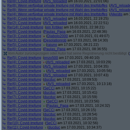
Re(8): Covid-Impfung
(
AVS_reloaded
am 16.03.2021, 22:01:06)
Re(8): Wenn verfügbar private Impfung mit Wahl des Impfstoffes
(
AVS_reload
Re(8): Wenn verfügbar private Impfung mit Wahl des Impfstoffes
(
AVS_reload
Re(4): Wenn verfügbar private Impfung mit Wahl des Impfstoffes
(
Alkestis
am 1
Re(4): Covid-Impfung
(
AVS_reloaded
am 16.03.2021, 22:19:25)
Re(2): Covid-Impfung
(
AVS_reloaded
am 16.03.2021, 22:22:51)
Re(14): Covid-Impfung
(
ein Kritiker
am 16.03.2021, 22:38:21)
Re(8): Covid-Impfung
(
Paulas_Papa
am 16.03.2021, 22:48:36)
Re(3): Covid-Impfung
(
Diabolo2000
am 17.03.2021, 01:49:07)
Re(3): Covid-Impfung
(
Desolationrob
am 17.03.2021, 08:14:30)
Re(5): Covid-Impfung
(
raiuno
am 17.03.2021, 08:21:22)
Re(6): Covid-Impfung
(
Paulas_Papa
am 17.03.2021, 08:36:55)
Vom Autor zurückgezogen oder Autor hat seine Registrierung nicht bestätigt
(
Re(5): Covid-Impfung
(
enzo500
am 17.03.2021, 09:40:10)
Re(4): Covid-Impfung
(
AVS_reloaded
am 17.03.2021, 10:03:29)
Re(6): Covid-Impfung
(
AVS_reloaded
am 17.03.2021, 10:04:35)
Re(4): Covid-Impfung
(
AVS_reloaded
am 17.03.2021, 10:05:56)
Re(6): Covid-Impfung
(
AVS_reloaded
am 17.03.2021, 10:07:43)
Re(5): Covid-Impfung
(
ducduc
am 17.03.2021, 10:09:53)
Re(6): Covid-Impfung
(
AVS_reloaded
am 17.03.2021, 10:13:18)
Re(6): Covid-Impfung
(
SeCCi
am 17.03.2021, 10:15:22)
Re(7): Covid-Impfung
(
ducduc
am 17.03.2021, 10:15:41)
Re(7): Covid-Impfung
(
ducduc
am 17.03.2021, 10:15:59)
Re(4): Covid-Impfung
(
SeCCi
am 17.03.2021, 10:23:56)
Re(8): Covid-Impfung
(
Paulas_Papa
am 17.03.2021, 10:24:32)
Re(8): Covid-Impfung
(
SeCCi
am 17.03.2021, 10:26:15)
Re(9): Covid-Impfung
(
ducduc
am 17.03.2021, 10:28:54)
Re(9): Covid-Impfung
(
ducduc
am 17.03.2021, 10:29:10)
Re(10): Covid-Impfung
(
SeCCi
am 17.03.2021, 10:32:56)
Re(11): Covid-Impfung
(
ducduc
am 17.03.2021, 10:34:37)