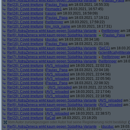
Re(4): AstraZeneca wirkt kaum gegen Südafrika-Variante
(
Paulas_Papa
am 
Re(23): Covid-Impfung
(
Paulas_Papa
am 18.03.2021, 16:55:33)
Re(24): Covid-Impfung
(
Nomade1
am 18.03.2021, 16:57:45)
Re(24): Covid-Impfung
(
raiuno
am 18.03.2021, 16:59:09)
Re(25): Covid-Impfung
(
Paulas_Papa
am 18.03.2021, 17:19:11)
Re(15): Covid-Impfung
(
hellbringer
am 18.03.2021, 17:59:22)
Re(10): Covid-Impfung
(
my_nick_name
am 18.03.2021, 18:17:31)
Re(5): AstraZeneca wirkt kaum gegen Südafrika-Variante
(
hellbringer
am 18.
Re(6): AstraZeneca wirkt kaum gegen Südafrika-Variante
(
Paulas_Papa
am
Re(15): Covid-Impfung
(
ducduc
am 18.03.2021, 20:34:18)
Re(16): Covid-Impfung
(
Paulas_Papa
am 18.03.2021, 21:01:19)
Re(6): AstraZeneca wirkt kaum gegen Südafrika-Variante
(
SeCCi
am 18.03.20
Re(6): AstraZeneca wirkt kaum gegen Südafrika-Variante
(
scientificallyilliterat
Re(7): AstraZeneca wirkt kaum gegen Südafrika-Variante
(
hellbringer
am 18
Re(7): AstraZeneca wirkt kaum gegen Südafrika-Variante
(
hellbringer
am 18.0
Re(26): Covid-Impfung
(
AVS_reloaded
am 18.03.2021, 22:02:31)
Re(27): Covid-Impfung
(
Paulas_Papa
am 18.03.2021, 22:04:18)
Re(20): Covid-Impfung
(
AVS_reloaded
am 18.03.2021, 22:04:56)
Re(28): Covid-Impfung
(
AVS_reloaded
am 18.03.2021, 22:05:56)
Re(21): Covid-Impfung
(
Paulas_Papa
am 18.03.2021, 22:08:32)
Re(24): Covid-Impfung
(
AVS_reloaded
am 18.03.2021, 22:15:52)
Re(22): Covid-Impfung
(
AVS_reloaded
am 18.03.2021, 22:17:04)
Re(29): Covid-Impfung
(
AVS_reloaded
am 18.03.2021, 22:18:58)
Re(4): AstraZeneca wirkt kaum gegen Südafrika-Variante
(
AVS_reloaded
am 1
Re(6): AstraZeneca wirkt kaum gegen Südafrika-Variante
(
AVS_reloaded
am 1
Re(30): Covid-Impfung
(
enzo500
am 18.03.2021, 22:33:07)
Re(31): Covid-Impfung
(
AVS_reloaded
am 18.03.2021, 22:38:57)
Re(22): Covid-Impfung
(
laCall
am 18.03.2021, 23:18:20)
Vom Autor zurückgezogen oder Autor hat seine Registrierung nicht bestätigt
(
Re(5): AstraZeneca wirkt kaum gegen Südafrika-Variante
(
ducduc
am 19.03.