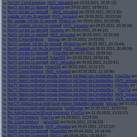
Re(10): Covid-Impfung
(
AVS_reloaded
am 23.03.2021, 10:20:12)
Re(2): ich bin 1x geimpft
(
Suremo
am 29.03.2021, 18:59:21)
Re(3): ich bin 1x geimpft
(
AVS_reloaded
am 29.03.2021, 20:13:10)
update: ich bin 2x geimpft
(
AVS_reloaded
am 29.03.2021, 20:23:14)
Re: update: ich bin 2x geimpft
(
RoboCop
am 29.03.2021, 20:29:08)
Re(2): update: ich bin 2x geimpft
(
AVS_reloaded
am 29.03.2021, 20:38:30)
Re(4): ich bin 1x geimpft
(
Suremo
am 29.03.2021, 20:44:16)
Re(5): ich bin 1x geimpft
(
AVS_reloaded
am 30.03.2021, 10:33:30)
Re(5): Covid-Impfung
(
playaz
am 30.03.2021, 14:43:03)
Re(3): update: ich bin 2x geimpft
(
RoboCop
am 30.03.2021, 20:25:44)
Re(4): update: ich bin 2x geimpft
(
AVS_reloaded
am 30.03.2021, 20:49:59)
Re(6): ich bin 1x geimpft
(
User284
am 30.03.2021, 20:55:51)
Re(4): ich bin 1x geimpft
(
User284
am 30.03.2021, 20:58:16)
Re(7): ich bin 1x geimpft
(
AVS_reloaded
am 30.03.2021, 21:02:41)
Re(3): Covid-Impfung
(
User284
am 30.03.2021, 21:11:17)
Re(4): Covid-Impfung
(
AVS_reloaded
am 30.03.2021, 21:16:06)
Re(5): Wenn verfügbar private Impfung mit Wahl des Impfstoffes
(
User284
am 
Re(6): Wenn verfügbar private Impfung mit Wahl des Impfstoffes
(
AVS_reload
Re(7): Wenn verfügbar private Impfung mit Wahl des Impfstoffes
(
Alkestis
am 3
Re(7): Wenn verfügbar private Impfung mit Wahl des Impfstoffes
(
TuxTux
am 
Re(8): Wenn verfügbar private Impfung mit Wahl des Impfstoffes
(
AVS_reload
Re(8): Wenn verfügbar private Impfung mit Wahl des Impfstoffes
(
AVS_reload
Re(17): AstraZeneca wirkt kaum gegen Südafrika-Variante
(
playaz
am 31.03.2
AstraZeneca heißt jetzt Vaxzevria
(
hellbringer
am 31.03.2021, 10:33:54)
Re: AstraZeneca heißt jetzt Vaxzevria
(
TuxTux
am 31.03.2021, 13:23:37)
Re: Covid-Impfung
(
TuxTux
am 31.03.2021, 13:24:54)
Re: Covid-Impfung
(
enzo500
am 04.04.2021, 23:38:23)
Re(2): Covid-Impfung
(
AVS_reloaded
am 05.04.2021, 10:12:12)
Re(5): ich bin 1x geimpft
(
Superfast
am 05.04.2021, 10:19:26)
Re(7): ich bin 1x geimpft
(
SeCCi
am 05.04.2021, 10:39:47)