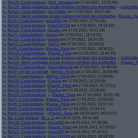
Re(10): Covid-Impfung
(
AVS_reloaded
am 17.03.2021, 15:23:36)
Re(13): Wenn verfügbar private Impfung mit Wahl des Impfstoffes
(
cell2ndf
Re(11): Covid-Impfung
(
ein Kritiker
am 17.03.2021, 16:17:44)
Re(14): Wenn verfügbar private Impfung mit Wahl des Impfstoffes
(
Paulas_Pa
Re(6): Covid-Impfung
(
enzo500
am 17.03.2021, 17:51:43)
Re(10): Covid-Impfung
(
User545539
am 17.03.2021, 18:14:33)
Re(11): Covid-Impfung
(
ducduc
am 17.03.2021, 18:22:18)
Re(7): Covid-Impfung
(
raiuno
am 17.03.2021, 18:23:32)
Re(11): Covid-Impfung
(
raiuno
am 17.03.2021, 18:24:29)
Re(12): Covid-Impfung
(
SeCCi
am 17.03.2021, 18:33:51)
Re(9): Covid-Impfung
(
Paulas_Papa
am 17.03.2021, 18:36:11)
Re(12): Covid-Impfung
(
Paulas_Papa
am 17.03.2021, 18:44:19)
Re(15): Wenn verfügbar private Impfung mit Wahl des Impfstoffes
(
cell2ndf
Re(14): Wenn verfügbar private Impfung mit Wahl des Impfstoffes
(
Paulas_
Re(12): Covid-Impfung
(
Desolationrob
am 17.03.2021, 20:49:04)
Re(3): ich bin 1x geimpft
(
Winnie_Pooh
am 17.03.2021, 20:59:44)
Re(9): Covid-Impfung
(
Winnie_Pooh
am 17.03.2021, 21:08:55)
Re(10): Covid-Impfung
(
TuxTux
am 17.03.2021, 22:23:03)
Re(11): Covid-Impfung
(
Paulas_Papa
am 17.03.2021, 22:27:21)
Re(12): Covid-Impfung
(
TuxTux
am 17.03.2021, 22:28:06)
Re(13): Covid-Impfung
(
Paulas_Papa
am 17.03.2021, 22:31:16)
Re(7): Covid-Impfung
(
Paulas_Papa
am 17.03.2021, 22:50:02)
Re(8): Covid-Impfung
(
Paulas_Papa
am 17.03.2021, 23:07:11)
Re(8): Covid-Impfung
(
enzo500
am 17.03.2021, 23:50:47)
Re(9): Covid-Impfung
(
Paulas_Papa
am 18.03.2021, 00:10:07)
Re: Covid-Impfung
(
M_o_D
am 18.03.2021, 00:41:46)
Re(10): Covid-Impfung
(
enzo500
am 18.03.2021, 07:10:06)
Re(11): Covid-Impfung
(
Paulas_Papa
am 18.03.2021, 07:29:52)
Re(12): Covid-Impfung
(
enzo500
am 18.03.2021, 07:33:21)
Re(12): Covid-Impfung
(
User545539
am 18.03.2021, 08:06:53)