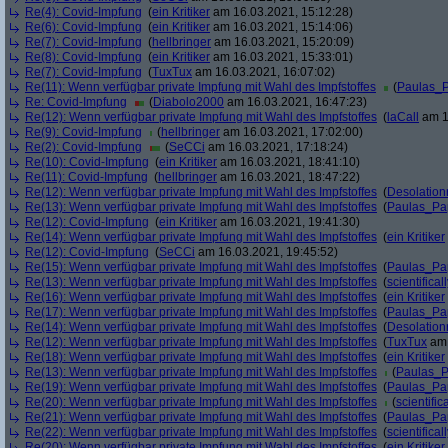
Re(4): Covid-Impfung
(
ein Kritiker
am 16.03.2021, 15:12:28)
Re(6): Covid-Impfung
(
ein Kritiker
am 16.03.2021, 15:14:06)
Re(7): Covid-Impfung
(
hellbringer
am 16.03.2021, 15:20:09)
Re(8): Covid-Impfung
(
ein Kritiker
am 16.03.2021, 15:33:01)
Re(7): Covid-Impfung
(
TuxTux
am 16.03.2021, 16:07:02)
Re(11): Wenn verfügbar private Impfung mit Wahl des Impfstoffes
(
Paulas_
Re: Covid-Impfung
(
Diabolo2000
am 16.03.2021, 16:47:23)
Re(12): Wenn verfügbar private Impfung mit Wahl des Impfstoffes
(
laCall
am 1
Re(9): Covid-Impfung
(
hellbringer
am 16.03.2021, 17:02:00)
Re(2): Covid-Impfung
(
SeCCi
am 16.03.2021, 17:18:24)
Re(10): Covid-Impfung
(
ein Kritiker
am 16.03.2021, 18:41:10)
Re(11): Covid-Impfung
(
hellbringer
am 16.03.2021, 18:47:22)
Re(12): Wenn verfügbar private Impfung mit Wahl des Impfstoffes
(
Desolation
Re(13): Wenn verfügbar private Impfung mit Wahl des Impfstoffes
(
Paulas_Pa
Re(12): Covid-Impfung
(
ein Kritiker
am 16.03.2021, 19:41:30)
Re(14): Wenn verfügbar private Impfung mit Wahl des Impfstoffes
(
ein Kritiker
Re(12): Covid-Impfung
(
SeCCi
am 16.03.2021, 19:45:52)
Re(15): Wenn verfügbar private Impfung mit Wahl des Impfstoffes
(
Paulas_Pa
Re(13): Wenn verfügbar private Impfung mit Wahl des Impfstoffes
(
scientificall
Re(16): Wenn verfügbar private Impfung mit Wahl des Impfstoffes
(
ein Kritiker
Re(17): Wenn verfügbar private Impfung mit Wahl des Impfstoffes
(
Paulas_Pa
Re(14): Wenn verfügbar private Impfung mit Wahl des Impfstoffes
(
Desolation
Re(12): Wenn verfügbar private Impfung mit Wahl des Impfstoffes
(
TuxTux
am 
Re(18): Wenn verfügbar private Impfung mit Wahl des Impfstoffes
(
ein Kritiker
Re(13): Wenn verfügbar private Impfung mit Wahl des Impfstoffes
(
Paulas_
Re(19): Wenn verfügbar private Impfung mit Wahl des Impfstoffes
(
Paulas_Pa
Re(20): Wenn verfügbar private Impfung mit Wahl des Impfstoffes
(
scientifica
Re(21): Wenn verfügbar private Impfung mit Wahl des Impfstoffes
(
Paulas_Pa
Re(22): Wenn verfügbar private Impfung mit Wahl des Impfstoffes
(
scientificall
Re(20): Wenn verfügbar private Impfung mit Wahl des Impfstoffes
(
ein Kritiker