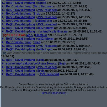
Re(3): Covid-Impfung
(
frabos
am 09.05.2021, 13:13:10)
Re: Covid-Impfung
(
Bart Simpson
am 25.05.2021, 21:24:28)
Re(2): Covid-Impfung
(
AVS_reloaded
am 25.05.2021, 21:34:37)
Re: Covid-Impfung
(
Srgb
am 27.05.2021, 14:03:37)
Re(2): Covid-Impfung
(
AVS_reloaded
am 27.05.2021, 14:37:27)
Re: Covid-Impfung
(
cell2ndform
am 28.05.2021, 07:30:19)
Re(2): Covid-Impfung
(
AVS_reloaded
am 28.05.2021, 09:12:09)
Re(3): Covid-Impfung
(
cell2ndform
am 28.05.2021, 21:53:07)
Re(2): Covid-Impfung
(
scientificallyilliterate
am 28.05.2021, 21:55:41)
PLONKED von
Mr. 5
(
EmMa28
am 02.06.2021, 16:26:51)
Re(3): Covid-Impfung
(
cell2ndform
am 02.06.2021, 20:19:58)
Re: Covid-Impfung
(
hhetl
am 13.06.2021, 20:25:36)
Re(2): Covid-Impfung
(
AVS_reloaded
am 14.06.2021, 15:48:14)
Re(9): Covid-Impfung
(
hellbringer
am 18.06.2021, 15:07:01)
Vom Autor zurückgezogen oder Autor hat seine Registrierung nicht bestät
18:34:09)
Re(3): Covid-Impfung
(
Srgb
am 04.08.2021, 08:40:32)
starke Impfreaktion bei Astra Zeneca
(
Srgb
am 04.08.2021, 08:46:47)
Re(4): Covid-Impfung
(
AVS_reloaded
am 04.08.2021, 09:54:48)
Re(5): Covid-Impfung
(
Srgb
am 04.08.2021, 10:10:11)
Re(6): Covid-Impfung
(
AVS_reloaded
am 04.08.2021, 10:26:49)
Dieses Forum ist eine frei zugängliche Diskussionsplattform.
Der Betreiber übernimmt keine Verantwortung für den Inhalt der Beiträge und behält sich das
Recht vor, Beiträge mit rechtswidrigem oder anstößigem Inhalt zu löschen.
Datenschutzerklärung