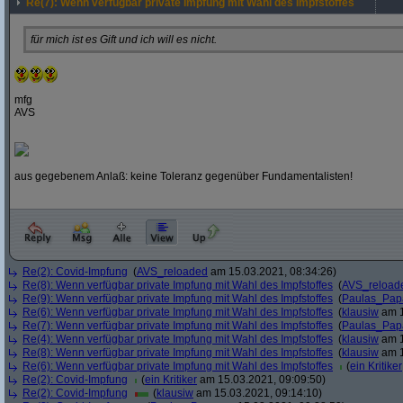
Re(7): Wenn verfügbar private Impfung mit Wahl des Impfstoffes
für mich ist es Gift und ich will es nicht.
mfg
AVS
aus gegebenem Anlaß: keine Toleranz gegenüber Fundamentalisten!
Re(2): Covid-Impfung
(
AVS_reloaded
am 15.03.2021, 08:34:26)
Re(8): Wenn verfügbar private Impfung mit Wahl des Impfstoffes
(
AVS_reload
Re(9): Wenn verfügbar private Impfung mit Wahl des Impfstoffes
(
Paulas_Pap
Re(6): Wenn verfügbar private Impfung mit Wahl des Impfstoffes
(
klausiw
am 1
Re(7): Wenn verfügbar private Impfung mit Wahl des Impfstoffes
(
Paulas_Pap
Re(4): Wenn verfügbar private Impfung mit Wahl des Impfstoffes
(
klausiw
am 1
Re(8): Wenn verfügbar private Impfung mit Wahl des Impfstoffes
(
klausiw
am 1
Re(6): Wenn verfügbar private Impfung mit Wahl des Impfstoffes
(
ein Kritiker
Re(2): Covid-Impfung
(
ein Kritiker
am 15.03.2021, 09:09:50)
Re(2): Covid-Impfung
(
klausiw
am 15.03.2021, 09:14:10)