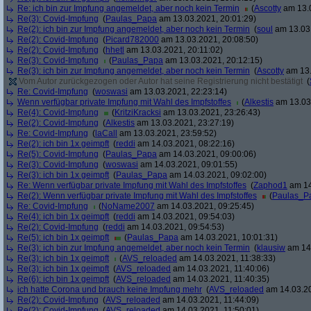
Re: ich bin zur Impfung angemeldet, aber noch kein Termin
(
Ascotty
am 13.0
Re(3): Covid-Impfung
(
Paulas_Papa
am 13.03.2021, 20:01:29)
Re(2): ich bin zur Impfung angemeldet, aber noch kein Termin
(
soul
am 13.03.
Re(2): Covid-Impfung
(
Picard782000
am 13.03.2021, 20:08:50)
Re(2): Covid-Impfung
(
hhetl
am 13.03.2021, 20:11:02)
Re(3): Covid-Impfung
(
Paulas_Papa
am 13.03.2021, 20:12:15)
Re(3): ich bin zur Impfung angemeldet, aber noch kein Termin
(
Ascotty
am 13.
Vom Autor zurückgezogen oder Autor hat seine Registrierung nicht bestätigt
(
Re: Covid-Impfung
(
woswasi
am 13.03.2021, 22:23:14)
Wenn verfügbar private Impfung mit Wahl des Impfstoffes
(
Alkestis
am 13.03.
Re(4): Covid-Impfung
(
KritziKracksi
am 13.03.2021, 23:26:43)
Re(2): Covid-Impfung
(
Alkestis
am 13.03.2021, 23:27:19)
Re: Covid-Impfung
(
laCall
am 13.03.2021, 23:59:52)
Re(2): ich bin 1x geimpft
(
reddi
am 14.03.2021, 08:22:16)
Re(5): Covid-Impfung
(
Paulas_Papa
am 14.03.2021, 09:00:06)
Re(3): Covid-Impfung
(
woswasi
am 14.03.2021, 09:01:55)
Re(3): ich bin 1x geimpft
(
Paulas_Papa
am 14.03.2021, 09:02:00)
Re: Wenn verfügbar private Impfung mit Wahl des Impfstoffes
(
Zaphod1
am 14
Re(2): Wenn verfügbar private Impfung mit Wahl des Impfstoffes
(
Paulas_P
Re: Covid-Impfung
(
NoName2007
am 14.03.2021, 09:25:45)
Re(4): ich bin 1x geimpft
(
reddi
am 14.03.2021, 09:54:03)
Re(2): Covid-Impfung
(
reddi
am 14.03.2021, 09:54:53)
Re(5): ich bin 1x geimpft
(
Paulas_Papa
am 14.03.2021, 10:01:31)
Re(3): ich bin zur Impfung angemeldet, aber noch kein Termin
(
klausiw
am 14.
Re(3): ich bin 1x geimpft
(
AVS_reloaded
am 14.03.2021, 11:38:33)
Re(3): ich bin 1x geimpft
(
AVS_reloaded
am 14.03.2021, 11:40:06)
Re(6): ich bin 1x geimpft
(
AVS_reloaded
am 14.03.2021, 11:40:35)
ich hatte Corona und brauch keine Impfung mehr
(
AVS_reloaded
am 14.03.20
Re(2): Covid-Impfung
(
AVS_reloaded
am 14.03.2021, 11:44:09)
Re(2): Covid-Impfung
(
AVS_reloaded
am 14.03.2021, 11:50:01)