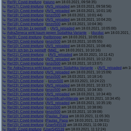
Re(9): Covid-Impfung
(
raiuno
am 18.03.2021, 09:58:35)
Re(17): Covid-Impfung
(
AVS_reloaded
am 18.03.2021, 09:58:56)
Re(10): Covid-Impfung
(
AVS_reloaded
am 18.03.2021, 10:01:18)
Re(18): Covid-Impfung
(
enzo500
am 18.03.2021, 10:01:44)
Re(19): Covid-Impfung
(
AVS_reloaded
am 18.03.2021, 10:04:20)
Re(18): Covid-Impfung
(
enzo500
am 18.03.2021, 10:04:36)
Re(4): ich bin 1x geimpft
(
AVS_reloaded
am 18.03.2021, 10:05:00)
AstraZeneca wirkt kaum gegen Südafrika-Variante
(
ducduc
am 18.03.2021, 
Re(9): Covid-Impfung
(
hellbringer
am 18.03.2021, 10:05:03)
Re(20): Covid-Impfung
(
enzo500
am 18.03.2021, 10:05:55)
Re(10): Covid-Impfung
(
AVS_reloaded
am 18.03.2021, 10:08:46)
Re(3): ich bin 2x geimpft
(
MikE_
am 18.03.2021, 10:10:16)
Re(21): Covid-Impfung
(
AVS_reloaded
am 18.03.2021, 10:11:42)
Re(19): Covid-Impfung
(
AVS_reloaded
am 18.03.2021, 10:12:23)
Re(20): Covid-Impfung
(
enzo500
am 18.03.2021, 10:13:07)
Re: AstraZeneca wirkt kaum gegen Südafrika-Variante
(
AVS_reloaded
am 18
Re(21): Covid-Impfung
(
AVS_reloaded
am 18.03.2021, 10:15:09)
Re(22): Covid-Impfung
(
enzo500
am 18.03.2021, 10:18:14)
Re(22): Covid-Impfung
(
enzo500
am 18.03.2021, 10:24:22)
Re(23): Covid-Impfung
(
AVS_reloaded
am 18.03.2021, 10:33:17)
Re(24): Covid-Impfung
(
enzo500
am 18.03.2021, 10:34:30)
Re(23): Covid-Impfung
(
AVS_reloaded
am 18.03.2021, 10:34:40)
Re(12): Covid-Impfung
(
scientificallyilliterate
am 18.03.2021, 10:34:45)
Re(25): Covid-Impfung
(
AVS_reloaded
am 18.03.2021, 10:35:19)
Re(26): Covid-Impfung
(
enzo500
am 18.03.2021, 10:38:06)
Re(24): Covid-Impfung
(
enzo500
am 18.03.2021, 10:39:08)
Re(10): Covid-Impfung
(
Paulas_Papa
am 18.03.2021, 11:05:30)
Re(11): Covid-Impfung
(
Paulas_Papa
am 18.03.2021, 11:06:01)
Re(15): Covid-Impfung
(
User545539
am 18.03.2021, 11:09:11)
Re(8): Covid-Impfung
(
User545539
am 18.03.2021, 11:12:24)