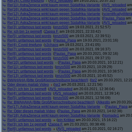
Re(14): Covid-Impfung
(
AVS_reloaded
am 19.03.2021, 20:57:32)
Re(11): AstraZeneca wirkt kaum gegen Südafrika-Variante
(
AVS_reloaded
am 
Re(16): AstraZeneca wirkt kaum gegen Südafrika-Variante
(
AVS_reloaded
am 
Re(12): AstraZeneca wirkt kaum gegen Südafrika-Variante
(
scientificallyilliter
Re(12): AstraZeneca wirkt kaum gegen Südafrika-Variante
(
Paulas_Papa
am 1
Re(13): AstraZeneca wirkt kaum gegen Südafrika-Variante
(
AVS_reloaded
am 
Re(3): unfamous last words
(
enzo500
am 19.03.2021, 21:52:57)
Re: ich bin 1x geimpft
(
Zappa F.
am 19.03.2021, 22:33:42)
Re(5): unfamous last words
(
enzo500
am 19.03.2021, 22:39:51)
Re(6): unfamous last words
(
Paulas_Papa
am 19.03.2021, 23:01:16)
Re(4): Covid-Impfung
(
s3chaos
am 19.03.2021, 23:41:05)
Re(7): unfamous last words
(
enzo500
am 20.03.2021, 09:16:37)
Re(8): unfamous last words
(
Paulas_Papa
am 20.03.2021, 09:32:16)
Re(9): unfamous last words
(
enzo500
am 20.03.2021, 09:37:15)
Re(10): unfamous last words
(
Paulas_Papa
am 20.03.2021, 10:12:21)
Re(11): unfamous last words
(
enzo500
am 20.03.2021, 10:28:29)
Re(12): unfamous last words
(
Paulas_Papa
am 20.03.2021, 10:38:57)
Re(13): unfamous last words
(
enzo500
am 20.03.2021, 10:45:52)
BWAHAHA (Bitte Groß/Kleinschreibung beachten!)
(
lsr2
am 20.03.2021, 12:2
Oder dieses mailab Video
(
lsr2
am 20.03.2021, 12:21:56)
Re(2): ich bin 1x geimpft
(
AVS_reloaded
am 20.03.2021, 12:36:04)
Re(4): unfamous last words
(
AVS_reloaded
am 20.03.2021, 12:39:14)
Re(5): unfamous last words
(
enzo500
am 20.03.2021, 12:56:09)
Re: BWAHAHA (Bitte Groß/Kleinschreibung beachten!)
(
Alkestis
am 20.03.202
Re(17): AstraZeneca wirkt kaum gegen Südafrika-Variante
(
Paulas_Papa
am
Re: Oder dieses mailab Video
(
Paulas_Papa
am 20.03.2021, 14:02:38)
Re(18): AstraZeneca wirkt kaum gegen Südafrika-Variante
(
Nomade1
am 20.0
Re(6): unfamous last words
(
ein Kritiker
am 20.03.2021, 15:16:22)
Re(3): ich bin 1x geimpft
(
Zappa F.
am 21.03.2021, 00:38:49)
Re(6): unfamous last words
(
AVS_reloaded
am 21.03.2021, 02:16:27)