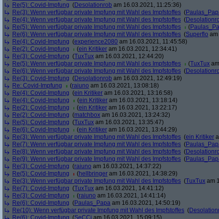
Re(5): Covid-Impfung
(
Desolationrob
am 16.03.2021, 11:25:36)
Re(3): Wenn verfügbar private Impfung mit Wahl des Impfstoffes
(
Paulas_Pap
Re(4): Wenn verfügbar private Impfung mit Wahl des Impfstoffes
(
Desolationr
Re(5): Wenn verfügbar private Impfung mit Wahl des Impfstoffes
(
Paulas_P
Re(6): Wenn verfügbar private Impfung mit Wahl des Impfstoffes
(
Superflo
am 
Re(4): Covid-Impfung
(
experience2080
am 16.03.2021, 11:45:58)
Re(2): Covid-Impfung
(
ein Kritiker
am 16.03.2021, 12:34:41)
Re(3): Covid-Impfung
(
TuxTux
am 16.03.2021, 12:44:20)
Re(5): Wenn verfügbar private Impfung mit Wahl des Impfstoffes
(
TuxTux
am 
Re(6): Wenn verfügbar private Impfung mit Wahl des Impfstoffes
(
Desolationr
Re(3): Covid-Impfung
(
Desolationrob
am 16.03.2021, 12:49:19)
Re: Covid-Impfung
(
raiuno
am 16.03.2021, 13:08:18)
Re(4): Covid-Impfung
(
ein Kritiker
am 16.03.2021, 13:16:58)
Re(4): Covid-Impfung
(
ein Kritiker
am 16.03.2021, 13:18:14)
Re(2): Covid-Impfung
(
ein Kritiker
am 16.03.2021, 13:22:17)
Re(2): Covid-Impfung
(
matchbox
am 16.03.2021, 13:24:32)
Re(5): Covid-Impfung
(
TuxTux
am 16.03.2021, 13:35:47)
Re(6): Covid-Impfung
(
ein Kritiker
am 16.03.2021, 13:44:29)
Re(3): Wenn verfügbar private Impfung mit Wahl des Impfstoffes
(
ein Kritiker
a
Re(7): Wenn verfügbar private Impfung mit Wahl des Impfstoffes
(
Paulas_Pap
Re(8): Wenn verfügbar private Impfung mit Wahl des Impfstoffes
(
Desolationr
Re(9): Wenn verfügbar private Impfung mit Wahl des Impfstoffes
(
Paulas_Pap
Re(3): Covid-Impfung
(
raiuno
am 16.03.2021, 14:37:22)
Re(5): Covid-Impfung
(
hellbringer
am 16.03.2021, 14:38:29)
Re(3): Wenn verfügbar private Impfung mit Wahl des Impfstoffes
(
TuxTux
am 1
Re(7): Covid-Impfung
(
TuxTux
am 16.03.2021, 14:41:12)
Re(3): Covid-Impfung
(
raiuno
am 16.03.2021, 14:41:14)
Re(6): Covid-Impfung
(
Paulas_Papa
am 16.03.2021, 14:50:19)
Re(10): Wenn verfügbar private Impfung mit Wahl des Impfstoffes
(
Desolation
Re(6): Covid-Impfung
(
SeCCi
am 16.03.2021, 15:09:15)