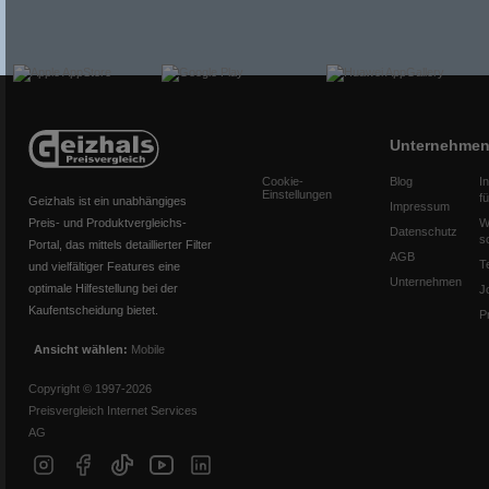
Unternehme
Cookie-
Blog
I
Einstellungen
f
Geizhals ist ein unabhängiges
Impressum
Preis- und Produktvergleichs-
W
Datenschutz
s
Portal, das mittels detaillierter Filter
AGB
T
und vielfältiger Features eine
Unternehmen
optimale Hilfestellung bei der
J
Kaufentscheidung bietet.
P
Ansicht wählen:
Mobile
Copyright © 1997-2026
Preisvergleich Internet Services
AG