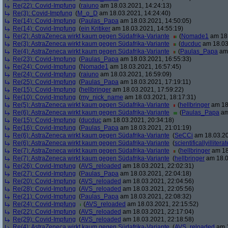
Re(22): Covid-Impfung
(
raiuno
am 18.03.2021, 14:24:13)
Re(3): Covid-Impfung
(
M_o_D
am 18.03.2021, 14:24:40)
Re(14): Covid-Impfung
(
Paulas_Papa
am 18.03.2021, 14:50:05)
Re(14): Covid-Impfung
(
ein Kritiker
am 18.03.2021, 14:55:19)
Re(2): AstraZeneca wirkt kaum gegen Südafrika-Variante
(
Nomade1
am 18.
Re(3): AstraZeneca wirkt kaum gegen Südafrika-Variante
(
ducduc
am 18.03
Re(4): AstraZeneca wirkt kaum gegen Südafrika-Variante
(
Paulas_Papa
am 
Re(23): Covid-Impfung
(
Paulas_Papa
am 18.03.2021, 16:55:33)
Re(24): Covid-Impfung
(
Nomade1
am 18.03.2021, 16:57:45)
Re(24): Covid-Impfung
(
raiuno
am 18.03.2021, 16:59:09)
Re(25): Covid-Impfung
(
Paulas_Papa
am 18.03.2021, 17:19:11)
Re(15): Covid-Impfung
(
hellbringer
am 18.03.2021, 17:59:22)
Re(10): Covid-Impfung
(
my_nick_name
am 18.03.2021, 18:17:31)
Re(5): AstraZeneca wirkt kaum gegen Südafrika-Variante
(
hellbringer
am 18.
Re(6): AstraZeneca wirkt kaum gegen Südafrika-Variante
(
Paulas_Papa
am
Re(15): Covid-Impfung
(
ducduc
am 18.03.2021, 20:34:18)
Re(16): Covid-Impfung
(
Paulas_Papa
am 18.03.2021, 21:01:19)
Re(6): AstraZeneca wirkt kaum gegen Südafrika-Variante
(
SeCCi
am 18.03.20
Re(6): AstraZeneca wirkt kaum gegen Südafrika-Variante
(
scientificallyilliterat
Re(7): AstraZeneca wirkt kaum gegen Südafrika-Variante
(
hellbringer
am 18
Re(7): AstraZeneca wirkt kaum gegen Südafrika-Variante
(
hellbringer
am 18.0
Re(26): Covid-Impfung
(
AVS_reloaded
am 18.03.2021, 22:02:31)
Re(27): Covid-Impfung
(
Paulas_Papa
am 18.03.2021, 22:04:18)
Re(20): Covid-Impfung
(
AVS_reloaded
am 18.03.2021, 22:04:56)
Re(28): Covid-Impfung
(
AVS_reloaded
am 18.03.2021, 22:05:56)
Re(21): Covid-Impfung
(
Paulas_Papa
am 18.03.2021, 22:08:32)
Re(24): Covid-Impfung
(
AVS_reloaded
am 18.03.2021, 22:15:52)
Re(22): Covid-Impfung
(
AVS_reloaded
am 18.03.2021, 22:17:04)
Re(29): Covid-Impfung
(
AVS_reloaded
am 18.03.2021, 22:18:58)
Re(4): AstraZeneca wirkt kaum gegen Südafrika-Variante
(
AVS_reloaded
am 1