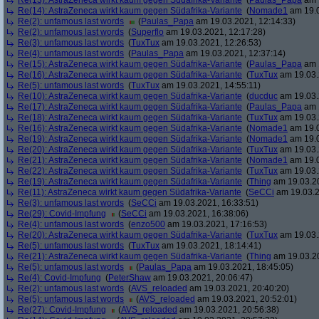
Re(13): AstraZeneca wirkt kaum gegen Südafrika-Variante
(
Paulas_Papa
am 1
Re(14): AstraZeneca wirkt kaum gegen Südafrika-Variante
(
Nomade1
am 19.0
Re(2): unfamous last words
(
Paulas_Papa
am 19.03.2021, 12:14:33)
Re(2): unfamous last words
(
Superflo
am 19.03.2021, 12:17:28)
Re(3): unfamous last words
(
TuxTux
am 19.03.2021, 12:26:53)
Re(4): unfamous last words
(
Paulas_Papa
am 19.03.2021, 12:37:14)
Re(15): AstraZeneca wirkt kaum gegen Südafrika-Variante
(
Paulas_Papa
am 1
Re(16): AstraZeneca wirkt kaum gegen Südafrika-Variante
(
TuxTux
am 19.03.
Re(5): unfamous last words
(
TuxTux
am 19.03.2021, 14:55:11)
Re(10): AstraZeneca wirkt kaum gegen Südafrika-Variante
(
ducduc
am 19.03.
Re(17): AstraZeneca wirkt kaum gegen Südafrika-Variante
(
Paulas_Papa
am 1
Re(18): AstraZeneca wirkt kaum gegen Südafrika-Variante
(
TuxTux
am 19.03.
Re(16): AstraZeneca wirkt kaum gegen Südafrika-Variante
(
Nomade1
am 19.0
Re(19): AstraZeneca wirkt kaum gegen Südafrika-Variante
(
Nomade1
am 19.0
Re(20): AstraZeneca wirkt kaum gegen Südafrika-Variante
(
TuxTux
am 19.03.
Re(21): AstraZeneca wirkt kaum gegen Südafrika-Variante
(
Nomade1
am 19.0
Re(22): AstraZeneca wirkt kaum gegen Südafrika-Variante
(
TuxTux
am 19.03.
Re(19): AstraZeneca wirkt kaum gegen Südafrika-Variante
(
Thing
am 19.03.20
Re(11): AstraZeneca wirkt kaum gegen Südafrika-Variante
(
SeCCi
am 19.03.2
Re(3): unfamous last words
(
SeCCi
am 19.03.2021, 16:33:51)
Re(29): Covid-Impfung
(
SeCCi
am 19.03.2021, 16:38:06)
Re(4): unfamous last words
(
enzo500
am 19.03.2021, 17:16:53)
Re(20): AstraZeneca wirkt kaum gegen Südafrika-Variante
(
TuxTux
am 19.03.
Re(5): unfamous last words
(
TuxTux
am 19.03.2021, 18:14:41)
Re(21): AstraZeneca wirkt kaum gegen Südafrika-Variante
(
Thing
am 19.03.20
Re(5): unfamous last words
(
Paulas_Papa
am 19.03.2021, 18:45:05)
Re(4): Covid-Impfung
(
PeterShaw
am 19.03.2021, 20:06:47)
Re(2): unfamous last words
(
AVS_reloaded
am 19.03.2021, 20:40:20)
Re(5): unfamous last words
(
AVS_reloaded
am 19.03.2021, 20:52:01)
Re(27): Covid-Impfung
(
AVS_reloaded
am 19.03.2021, 20:56:38)