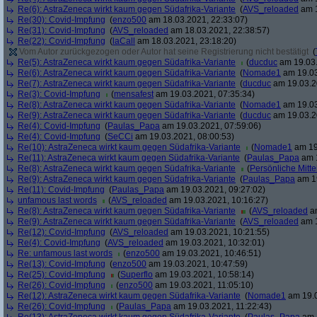
Re(6): AstraZeneca wirkt kaum gegen Südafrika-Variante
(
AVS_reloaded
am 1
Re(30): Covid-Impfung
(
enzo500
am 18.03.2021, 22:33:07)
Re(31): Covid-Impfung
(
AVS_reloaded
am 18.03.2021, 22:38:57)
Re(22): Covid-Impfung
(
laCall
am 18.03.2021, 23:18:20)
Vom Autor zurückgezogen oder Autor hat seine Registrierung nicht bestätigt
(
Re(5): AstraZeneca wirkt kaum gegen Südafrika-Variante
(
ducduc
am 19.03.
Re(6): AstraZeneca wirkt kaum gegen Südafrika-Variante
(
Nomade1
am 19.03
Re(7): AstraZeneca wirkt kaum gegen Südafrika-Variante
(
ducduc
am 19.03.2
Re(3): Covid-Impfung
(
mensafest
am 19.03.2021, 07:35:34)
Re(8): AstraZeneca wirkt kaum gegen Südafrika-Variante
(
Nomade1
am 19.03
Re(9): AstraZeneca wirkt kaum gegen Südafrika-Variante
(
ducduc
am 19.03.2
Re(4): Covid-Impfung
(
Paulas_Papa
am 19.03.2021, 07:59:06)
Re(4): Covid-Impfung
(
SeCCi
am 19.03.2021, 08:00:53)
Re(10): AstraZeneca wirkt kaum gegen Südafrika-Variante
(
Nomade1
am 19
Re(11): AstraZeneca wirkt kaum gegen Südafrika-Variante
(
Paulas_Papa
am 1
Re(8): AstraZeneca wirkt kaum gegen Südafrika-Variante
(
Persönliche Mitte
Re(9): AstraZeneca wirkt kaum gegen Südafrika-Variante
(
Paulas_Papa
am 19
Re(11): Covid-Impfung
(
Paulas_Papa
am 19.03.2021, 09:27:02)
unfamous last words
(
AVS_reloaded
am 19.03.2021, 10:16:27)
Re(8): AstraZeneca wirkt kaum gegen Südafrika-Variante
(
AVS_reloaded
am
Re(9): AstraZeneca wirkt kaum gegen Südafrika-Variante
(
AVS_reloaded
am 1
Re(12): Covid-Impfung
(
AVS_reloaded
am 19.03.2021, 10:21:55)
Re(4): Covid-Impfung
(
AVS_reloaded
am 19.03.2021, 10:32:01)
Re: unfamous last words
(
enzo500
am 19.03.2021, 10:46:51)
Re(13): Covid-Impfung
(
enzo500
am 19.03.2021, 10:47:59)
Re(25): Covid-Impfung
(
Superflo
am 19.03.2021, 10:58:14)
Re(26): Covid-Impfung
(
enzo500
am 19.03.2021, 11:05:10)
Re(12): AstraZeneca wirkt kaum gegen Südafrika-Variante
(
Nomade1
am 19.0
Re(26): Covid-Impfung
(
Paulas_Papa
am 19.03.2021, 11:22:43)