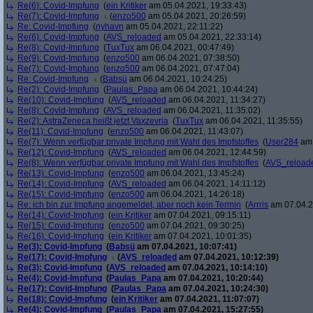
Re(6): Covid-Impfung
(
ein Kritiker
am 05.04.2021, 19:33:43)
Re(7): Covid-Impfung
(
enzo500
am 05.04.2021, 20:26:59)
Re: Covid-Impfung
(
nyhavn
am 05.04.2021, 22:11:22)
Re(6): Covid-Impfung
(
AVS_reloaded
am 05.04.2021, 22:33:14)
Re(8): Covid-Impfung
(
TuxTux
am 06.04.2021, 00:47:49)
Re(9): Covid-Impfung
(
enzo500
am 06.04.2021, 07:38:50)
Re(7): Covid-Impfung
(
enzo500
am 06.04.2021, 07:47:04)
Re: Covid-Impfung
(
Babsü
am 06.04.2021, 10:24:25)
Re(2): Covid-Impfung
(
Paulas_Papa
am 06.04.2021, 10:44:24)
Re(10): Covid-Impfung
(
AVS_reloaded
am 06.04.2021, 11:34:27)
Re(8): Covid-Impfung
(
AVS_reloaded
am 06.04.2021, 11:35:02)
Re(2): AstraZeneca heißt jetzt Vaxzevria
(
TuxTux
am 06.04.2021, 11:35:55)
Re(11): Covid-Impfung
(
enzo500
am 06.04.2021, 11:43:07)
Re(7): Wenn verfügbar private Impfung mit Wahl des Impfstoffes
(
User284
am 
Re(12): Covid-Impfung
(
AVS_reloaded
am 06.04.2021, 12:44:59)
Re(8): Wenn verfügbar private Impfung mit Wahl des Impfstoffes
(
AVS_reload
Re(13): Covid-Impfung
(
enzo500
am 06.04.2021, 13:45:24)
Re(14): Covid-Impfung
(
AVS_reloaded
am 06.04.2021, 14:11:12)
Re(15): Covid-Impfung
(
enzo500
am 06.04.2021, 14:26:18)
Re: ich bin zur Impfung angemeldet, aber noch kein Termin
(
Arrris
am 07.04.2
Re(14): Covid-Impfung
(
ein Kritiker
am 07.04.2021, 09:15:11)
Re(15): Covid-Impfung
(
enzo500
am 07.04.2021, 09:30:25)
Re(16): Covid-Impfung
(
ein Kritiker
am 07.04.2021, 10:01:35)
Re(3): Covid-Impfung
(
Babsü
am 07.04.2021, 10:07:41)
Re(17): Covid-Impfung
(
AVS_reloaded
am 07.04.2021, 10:12:39)
Re(3): Covid-Impfung
(
AVS_reloaded
am 07.04.2021, 10:14:10)
Re(4): Covid-Impfung
(
Paulas_Papa
am 07.04.2021, 10:20:44)
Re(17): Covid-Impfung
(
Paulas_Papa
am 07.04.2021, 10:24:30)
Re(18): Covid-Impfung
(
ein Kritiker
am 07.04.2021, 11:07:07)
Re(4): Covid-Impfung
(
Paulas_Papa
am 07.04.2021, 15:27:55)