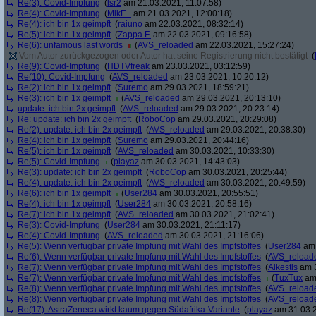
Re(3): Covid-Impfung
(
lsr2
am 21.03.2021, 11:07:58)
Re(4): Covid-Impfung
(
MikE_
am 21.03.2021, 12:00:18)
Re(4): ich bin 1x geimpft
(
raiuno
am 22.03.2021, 08:32:14)
Re(5): ich bin 1x geimpft
(
Zappa F.
am 22.03.2021, 09:16:58)
Re(6): unfamous last words
(
AVS_reloaded
am 22.03.2021, 15:27:24)
Vom Autor zurückgezogen oder Autor hat seine Registrierung nicht bestätigt
(
Re(9): Covid-Impfung
(
HDTVfreak
am 23.03.2021, 03:12:59)
Re(10): Covid-Impfung
(
AVS_reloaded
am 23.03.2021, 10:20:12)
Re(2): ich bin 1x geimpft
(
Suremo
am 29.03.2021, 18:59:21)
Re(3): ich bin 1x geimpft
(
AVS_reloaded
am 29.03.2021, 20:13:10)
update: ich bin 2x geimpft
(
AVS_reloaded
am 29.03.2021, 20:23:14)
Re: update: ich bin 2x geimpft
(
RoboCop
am 29.03.2021, 20:29:08)
Re(2): update: ich bin 2x geimpft
(
AVS_reloaded
am 29.03.2021, 20:38:30)
Re(4): ich bin 1x geimpft
(
Suremo
am 29.03.2021, 20:44:16)
Re(5): ich bin 1x geimpft
(
AVS_reloaded
am 30.03.2021, 10:33:30)
Re(5): Covid-Impfung
(
playaz
am 30.03.2021, 14:43:03)
Re(3): update: ich bin 2x geimpft
(
RoboCop
am 30.03.2021, 20:25:44)
Re(4): update: ich bin 2x geimpft
(
AVS_reloaded
am 30.03.2021, 20:49:59)
Re(6): ich bin 1x geimpft
(
User284
am 30.03.2021, 20:55:51)
Re(4): ich bin 1x geimpft
(
User284
am 30.03.2021, 20:58:16)
Re(7): ich bin 1x geimpft
(
AVS_reloaded
am 30.03.2021, 21:02:41)
Re(3): Covid-Impfung
(
User284
am 30.03.2021, 21:11:17)
Re(4): Covid-Impfung
(
AVS_reloaded
am 30.03.2021, 21:16:06)
Re(5): Wenn verfügbar private Impfung mit Wahl des Impfstoffes
(
User284
am 
Re(6): Wenn verfügbar private Impfung mit Wahl des Impfstoffes
(
AVS_reload
Re(7): Wenn verfügbar private Impfung mit Wahl des Impfstoffes
(
Alkestis
am 3
Re(7): Wenn verfügbar private Impfung mit Wahl des Impfstoffes
(
TuxTux
am 
Re(8): Wenn verfügbar private Impfung mit Wahl des Impfstoffes
(
AVS_reload
Re(8): Wenn verfügbar private Impfung mit Wahl des Impfstoffes
(
AVS_reload
Re(17): AstraZeneca wirkt kaum gegen Südafrika-Variante
(
playaz
am 31.03.2