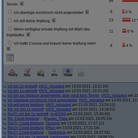
88
Termin
6
3 %
ich überlege noch/noch nicht angemeldet
23
12 
ich will keine Impfung
Wenn verfügbar private Impfung mit Wahl des
11
6 %
Impfstoffes
ich hatte Corona und brauch keine Impfung mehr
8
4 %
ich bin 2x geimpft
(
AVS_reloaded
am 13.03.2021, 13:21:04)
ich bin 1x geimpft
(
AVS_reloaded
am 13.03.2021, 13:21:20)
ich bin zur Impfung angemeldet, aber noch kein Termin
(
AVS_reloaded
am 13.
ich überlege noch/noch nicht angemeldet
(
AVS_reloaded
am 13.03.2021, 13:
ich will keine Impfung
(
AVS_reloaded
am 13.03.2021, 13:24:12)
Re: ich bin 1x geimpft
(
AVS_reloaded
am 13.03.2021, 14:16:51)
Re(2): ich bin 1x geimpft
(
pyti2000
am 13.03.2021, 15:30:45)
Re: Covid-Impfung
(
Paulas_Papa
am 13.03.2021, 16:05:19)
Re(2): Covid-Impfung
(
Suremo
am 13.03.2021, 17:07:12)
Re(2): Covid-Impfung
(
Phex
am 13.03.2021, 17:21:18)
Re(2): Covid-Impfung
(
matchbox
am 13.03.2021, 18:37:55)
Re(3): ich bin 1x geimpft
(
hellbringer
am 13.03.2021, 19:08:15)