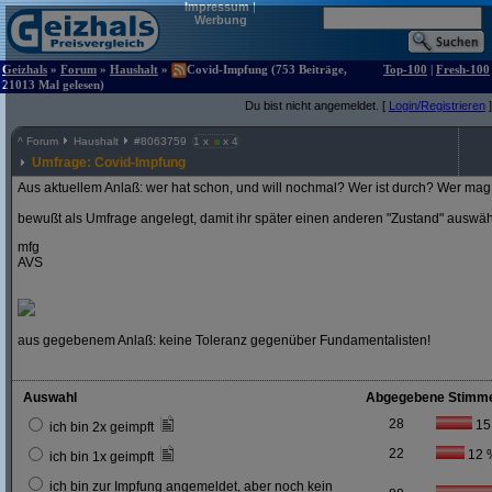
Impressum
|
Werbung
Geizhals
»
Forum
»
Haushalt
»
Covid-Impfung (753 Beiträge,
Top-100
|
Fresh-100
21013 Mal gelesen)
Du bist nicht angemeldet. [
Login/Registrieren
]
^
Forum
Haushalt
#
8063759
1 x
x 4
Umfrage: Covid-Impfung
Aus aktuellem Anlaß: wer hat schon, und will nochmal? Wer ist durch? Wer mag 
bewußt als Umfrage angelegt, damit ihr später einen anderen "Zustand" auswä
mfg
AVS
aus gegebenem Anlaß: keine Toleranz gegenüber Fundamentalisten!
Auswahl
Abgegebene Stimm
28
15
ich bin 2x geimpft
22
12 
ich bin 1x geimpft
ich bin zur Impfung angemeldet, aber noch kein