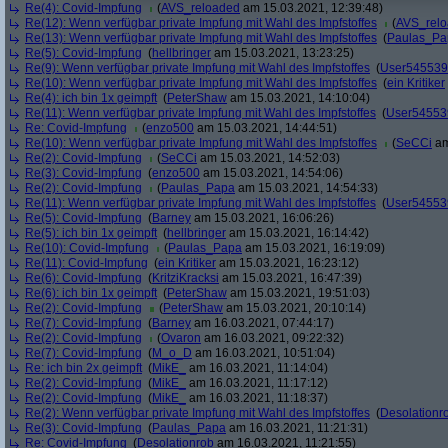
Re(4): Covid-Impfung
(
AVS_reloaded
am 15.03.2021, 12:39:48)
Re(12): Wenn verfügbar private Impfung mit Wahl des Impfstoffes
(
AVS_rel
Re(13): Wenn verfügbar private Impfung mit Wahl des Impfstoffes
(
Paulas_Pa
Re(5): Covid-Impfung
(
hellbringer
am 15.03.2021, 13:23:25)
Re(9): Wenn verfügbar private Impfung mit Wahl des Impfstoffes
(
User545539
Re(10): Wenn verfügbar private Impfung mit Wahl des Impfstoffes
(
ein Kritiker
Re(4): ich bin 1x geimpft
(
PeterShaw
am 15.03.2021, 14:10:04)
Re(11): Wenn verfügbar private Impfung mit Wahl des Impfstoffes
(
User54553
Re: Covid-Impfung
(
enzo500
am 15.03.2021, 14:44:51)
Re(10): Wenn verfügbar private Impfung mit Wahl des Impfstoffes
(
SeCCi
am
Re(2): Covid-Impfung
(
SeCCi
am 15.03.2021, 14:52:03)
Re(3): Covid-Impfung
(
enzo500
am 15.03.2021, 14:54:06)
Re(2): Covid-Impfung
(
Paulas_Papa
am 15.03.2021, 14:54:33)
Re(11): Wenn verfügbar private Impfung mit Wahl des Impfstoffes
(
User54553
Re(5): Covid-Impfung
(
Barney
am 15.03.2021, 16:06:26)
Re(5): ich bin 1x geimpft
(
hellbringer
am 15.03.2021, 16:14:42)
Re(10): Covid-Impfung
(
Paulas_Papa
am 15.03.2021, 16:19:09)
Re(11): Covid-Impfung
(
ein Kritiker
am 15.03.2021, 16:23:12)
Re(6): Covid-Impfung
(
KritziKracksi
am 15.03.2021, 16:47:39)
Re(6): ich bin 1x geimpft
(
PeterShaw
am 15.03.2021, 19:51:03)
Re(2): Covid-Impfung
(
PeterShaw
am 15.03.2021, 20:10:14)
Re(7): Covid-Impfung
(
Barney
am 16.03.2021, 07:44:17)
Re(2): Covid-Impfung
(
Ovaron
am 16.03.2021, 09:22:32)
Re(7): Covid-Impfung
(
M_o_D
am 16.03.2021, 10:51:04)
Re: ich bin 2x geimpft
(
MikE_
am 16.03.2021, 11:14:04)
Re(2): Covid-Impfung
(
MikE_
am 16.03.2021, 11:17:12)
Re(2): Covid-Impfung
(
MikE_
am 16.03.2021, 11:18:37)
Re(2): Wenn verfügbar private Impfung mit Wahl des Impfstoffes
(
Desolationr
Re(3): Covid-Impfung
(
Paulas_Papa
am 16.03.2021, 11:21:31)
Re: Covid-Impfung
(
Desolationrob
am 16.03.2021, 11:21:55)