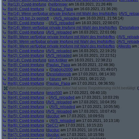
Re(13): Covid-Impfung
(
hellbringer
am 16.03.2021, 21:26:49)
Re(4): Covid-Impfung
(
Paulas_Papa
am 16.03.2021, 21:36:28)
Re(14): Wenn verfügbar private Impfung mit Wahl des Impfstoffes
(
AVS_reloa
Re(2): ich bin 2x geimpft
(
AVS_reloaded
am 16.03.2021, 21:56:14)
Re(8): Covid-Impfung
(
AVS_reloaded
am 16.03.2021, 22:00:07)
Re(14): Wenn verfügbar private Impfung mit Wahl des Impfstoffes
(
Desolation
Re(8): Covid-Impfung
(
AVS_reloaded
am 16.03.2021, 22:01:06)
Re(8): Wenn verfügbar private Impfung mit Wahl des Impfstoffes
(
AVS_reload
Re(8): Wenn verfügbar private Impfung mit Wahl des Impfstoffes
(
AVS_reload
Re(4): Wenn verfügbar private Impfung mit Wahl des Impfstoffes
(
Alkestis
am 1
Re(4): Covid-Impfung
(
AVS_reloaded
am 16.03.2021, 22:19:25)
Re(2): Covid-Impfung
(
AVS_reloaded
am 16.03.2021, 22:22:51)
Re(14): Covid-Impfung
(
ein Kritiker
am 16.03.2021, 22:38:21)
Re(8): Covid-Impfung
(
Paulas_Papa
am 16.03.2021, 22:48:36)
Re(3): Covid-Impfung
(
Diabolo2000
am 17.03.2021, 01:49:07)
Re(3): Covid-Impfung
(
Desolationrob
am 17.03.2021, 08:14:30)
Re(5): Covid-Impfung
(
raiuno
am 17.03.2021, 08:21:22)
Re(6): Covid-Impfung
(
Paulas_Papa
am 17.03.2021, 08:36:55)
Vom Autor zurückgezogen oder Autor hat seine Registrierung nicht bestätigt
(
Re(5): Covid-Impfung
(
enzo500
am 17.03.2021, 09:40:10)
Re(4): Covid-Impfung
(
AVS_reloaded
am 17.03.2021, 10:03:29)
Re(6): Covid-Impfung
(
AVS_reloaded
am 17.03.2021, 10:04:35)
Re(4): Covid-Impfung
(
AVS_reloaded
am 17.03.2021, 10:05:56)
Re(6): Covid-Impfung
(
AVS_reloaded
am 17.03.2021, 10:07:43)
Re(5): Covid-Impfung
(
ducduc
am 17.03.2021, 10:09:53)
Re(6): Covid-Impfung
(
AVS_reloaded
am 17.03.2021, 10:13:18)
Re(6): Covid-Impfung
(
SeCCi
am 17.03.2021, 10:15:22)
Re(7): Covid-Impfung
(
ducduc
am 17.03.2021, 10:15:41)
Re(7): Covid-Impfung
(
ducduc
am 17.03.2021, 10:15:59)