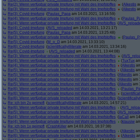
Re(2): Wenn verfügbar private Impfung mit Wahl des Impfstoffes
(
Alkestis
am
Re(3): Wenn verfügbar private Impfung mit Wahl des Impfstoffes
(
Alkestis
am
Re(3): Covid-Impfung
(
Paulas_Papa
am 14.03.2021, 13:16:59)
Re(4): Wenn verfügbar private Impfung mit Wahl des Impfstoffes
(
Paulas_P
Re(4): Wenn verfügbar private Impfung mit Wahl des Impfstoffes
(
AVS_reload
Re(4): Covid-Impfung
(
AVS_reloaded
am 14.03.2021, 13:21:17)
Re(5): Covid-Impfung
(
Paulas_Papa
am 14.03.2021, 13:25:48)
Re(3): Wenn verfügbar private Impfung mit Wahl des Impfstoffes
(
Paulas_P
Re(5): Covid-Impfung
(
M_o_D
am 14.03.2021, 13:33:10)
Re(6): Covid-Impfung
(
scientificallyilliterate
am 14.03.2021, 13:34:16)
Re(6): Covid-Impfung
(
AVS_reloaded
am 14.03.2021, 13:44:08)
Re(3): Wenn verfügbar private Impfung mit Wahl des Impfstoffes
(
AVS_relo
Re(4): Wenn verfügbar private Impfung mit Wahl des Impfstoffes
(
TuxTux
am
Re(4): Wenn verfügbar private Impfung mit Wahl des Impfstoffes
(
Alkestis
am
Re(5): Wenn verfügbar private Impfung mit Wahl des Impfstoffes
(
Alkestis
am
Re(5): Wenn verfügbar private Impfung mit Wahl des Impfstoffes
(
Alkestis
am 1
Re(4): Wenn verfügbar private Impfung mit Wahl des Impfstoffes
(
Alkestis
am 1
Re(5): Wenn verfügbar private Impfung mit Wahl des Impfstoffes
(
Alkestis
am 1
Re(6): Wenn verfügbar private Impfung mit Wahl des Impfstoffes
(
Paulas_P
Re(6): Wenn verfügbar private Impfung mit Wahl des Impfstoffes
(
scientifical
Re(6): Wenn verfügbar private Impfung mit Wahl des Impfstoffes
(
scientifically
Re: ich bin 2x geimpft
(
scientificallyilliterate
am 14.03.2021, 14:57:21)
Re(6): Wenn verfügbar private Impfung mit Wahl des Impfstoffes
(
AVS_relo
Re(5): Wenn verfügbar private Impfung mit Wahl des Impfstoffes
(
AVS_reload
Re(4): Wenn verfügbar private Impfung mit Wahl des Impfstoffes
(
laCall
am 14.
Re(4): Wenn verfügbar private Impfung mit Wahl des Impfstoffes
(
klausiw
am
Re: ich bin 1x geimpft
(
CrashKiller
am 14.03.2021, 16:37:38)
Re(7): Wenn verfügbar private Impfung mit Wahl des Impfstoffes
(
Alkestis
am
Re(6): Wenn verfügbar private Impfung mit Wahl des Impfstoffes
(
Alkestis
am