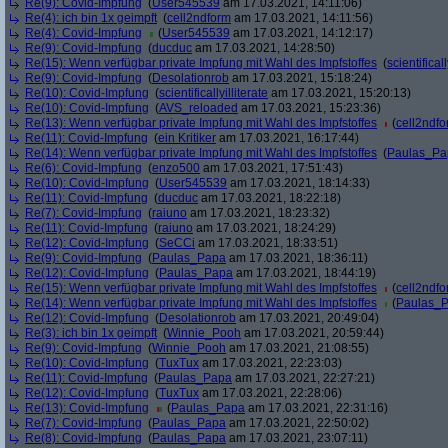
Re(9): Covid-Impfung
(
User545539
am 17.03.2021, 14:11:06)
Re(4): ich bin 1x geimpft
(
cell2ndform
am 17.03.2021, 14:11:56)
Re(4): Covid-Impfung
(
User545539
am 17.03.2021, 14:12:17)
Re(9): Covid-Impfung
(
ducduc
am 17.03.2021, 14:28:50)
Re(15): Wenn verfügbar private Impfung mit Wahl des Impfstoffes
(
scientificall
Re(9): Covid-Impfung
(
Desolationrob
am 17.03.2021, 15:18:24)
Re(10): Covid-Impfung
(
scientificallyilliterate
am 17.03.2021, 15:20:13)
Re(10): Covid-Impfung
(
AVS_reloaded
am 17.03.2021, 15:23:36)
Re(13): Wenn verfügbar private Impfung mit Wahl des Impfstoffes
(
cell2ndf
Re(11): Covid-Impfung
(
ein Kritiker
am 17.03.2021, 16:17:44)
Re(14): Wenn verfügbar private Impfung mit Wahl des Impfstoffes
(
Paulas_Pa
Re(6): Covid-Impfung
(
enzo500
am 17.03.2021, 17:51:43)
Re(10): Covid-Impfung
(
User545539
am 17.03.2021, 18:14:33)
Re(11): Covid-Impfung
(
ducduc
am 17.03.2021, 18:22:18)
Re(7): Covid-Impfung
(
raiuno
am 17.03.2021, 18:23:32)
Re(11): Covid-Impfung
(
raiuno
am 17.03.2021, 18:24:29)
Re(12): Covid-Impfung
(
SeCCi
am 17.03.2021, 18:33:51)
Re(9): Covid-Impfung
(
Paulas_Papa
am 17.03.2021, 18:36:11)
Re(12): Covid-Impfung
(
Paulas_Papa
am 17.03.2021, 18:44:19)
Re(15): Wenn verfügbar private Impfung mit Wahl des Impfstoffes
(
cell2ndf
Re(14): Wenn verfügbar private Impfung mit Wahl des Impfstoffes
(
Paulas_
Re(12): Covid-Impfung
(
Desolationrob
am 17.03.2021, 20:49:04)
Re(3): ich bin 1x geimpft
(
Winnie_Pooh
am 17.03.2021, 20:59:44)
Re(9): Covid-Impfung
(
Winnie_Pooh
am 17.03.2021, 21:08:55)
Re(10): Covid-Impfung
(
TuxTux
am 17.03.2021, 22:23:03)
Re(11): Covid-Impfung
(
Paulas_Papa
am 17.03.2021, 22:27:21)
Re(12): Covid-Impfung
(
TuxTux
am 17.03.2021, 22:28:06)
Re(13): Covid-Impfung
(
Paulas_Papa
am 17.03.2021, 22:31:16)
Re(7): Covid-Impfung
(
Paulas_Papa
am 17.03.2021, 22:50:02)
Re(8): Covid-Impfung
(
Paulas_Papa
am 17.03.2021, 23:07:11)