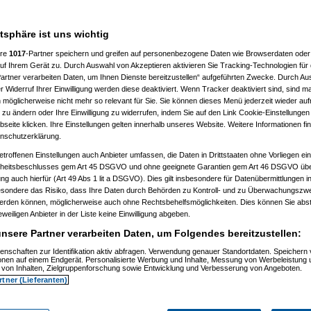
atsphäre ist uns wichtig
%
ere
1017
-Partner speichern und greifen auf personenbezogene Daten wie Browserdaten oder 
f Ihrem Gerät zu. Durch Auswahl von Akzeptieren aktivieren Sie Tracking-Technologien für d
artner verarbeiten Daten, um Ihnen Dienste bereitzustellen“ aufgeführten Zwecke. Durch Aus
 Widerruf Ihrer Einwilligung werden diese deaktiviert. Wenn Tracker deaktiviert sind, sind m
 möglicherweise nicht mehr so relevant für Sie. Sie können dieses Menü jederzeit wieder auf
 zu ändern oder Ihre Einwilligung zu widerrufen, indem Sie auf den Link Cookie-Einstellunge
eite klicken. Ihre Einstellungen gelten innerhalb unseres Website. Weitere Informationen fin
nschutzerklärung.
etroffenen Einstellungen auch Anbieter umfassen, die Daten in Drittstaaten ohne Vorliegen ei
itsbeschlusses gem Art 45 DSGVO und ohne geeignete Garantien gem Art 46 DSGVO übermi
gung auch hierfür (Art 49 Abs 1 lit a DSGVO). Dies gilt insbesondere für Datenübermittlungen i
esondere das Risiko, dass Ihre Daten durch Behörden zu Kontroll- und zu Überwachungsz
werden können, möglicherweise auch ohne Rechtsbehelfsmöglichkeiten. Dies können Sie abst
03.2021, 13:22:08)
eweiligen Anbieter in der Liste keine Einwilligung abgeben.
23:55)
nsere Partner verarbeiten Daten, um Folgendes bereitzustellen:
enschaften zur Identifikation aktiv abfragen. Verwendung genauer Standortdaten. Speichern 
ionen auf einem Endgerät. Personalisierte Werbung und Inhalte, Messung von Werbeleistung 
von Inhalten, Zielgruppenforschung sowie Entwicklung und Verbesserung von Angeboten.
rtner (Lieferanten)
3.2021, 19:14:53)