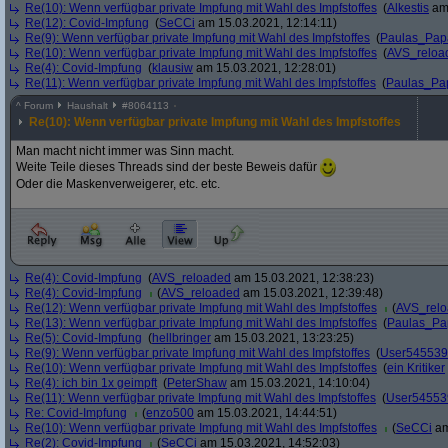
Re(10): Wenn verfügbar private Impfung mit Wahl des Impfstoffes
(
Alkestis
am 
Re(12): Covid-Impfung
(
SeCCi
am 15.03.2021, 12:14:11)
Re(9): Wenn verfügbar private Impfung mit Wahl des Impfstoffes
(
Paulas_Pap
Re(10): Wenn verfügbar private Impfung mit Wahl des Impfstoffes
(
AVS_reloa
Re(4): Covid-Impfung
(
klausiw
am 15.03.2021, 12:28:01)
Re(11): Wenn verfügbar private Impfung mit Wahl des Impfstoffes
(
Paulas_Pa
^
Forum
Haushalt
#
8064113
Re(10): Wenn verfügbar private Impfung mit Wahl des Impfstoffes
Man macht nicht immer was Sinn macht.
Weite Teile dieses Threads sind der beste Beweis dafür
Oder die Maskenverweigerer, etc. etc.
Re(4): Covid-Impfung
(
AVS_reloaded
am 15.03.2021, 12:38:23)
Re(4): Covid-Impfung
(
AVS_reloaded
am 15.03.2021, 12:39:48)
Re(12): Wenn verfügbar private Impfung mit Wahl des Impfstoffes
(
AVS_rel
Re(13): Wenn verfügbar private Impfung mit Wahl des Impfstoffes
(
Paulas_Pa
Re(5): Covid-Impfung
(
hellbringer
am 15.03.2021, 13:23:25)
Re(9): Wenn verfügbar private Impfung mit Wahl des Impfstoffes
(
User545539
Re(10): Wenn verfügbar private Impfung mit Wahl des Impfstoffes
(
ein Kritiker
Re(4): ich bin 1x geimpft
(
PeterShaw
am 15.03.2021, 14:10:04)
Re(11): Wenn verfügbar private Impfung mit Wahl des Impfstoffes
(
User54553
Re: Covid-Impfung
(
enzo500
am 15.03.2021, 14:44:51)
Re(10): Wenn verfügbar private Impfung mit Wahl des Impfstoffes
(
SeCCi
am
Re(2): Covid-Impfung
(
SeCCi
am 15.03.2021, 14:52:03)