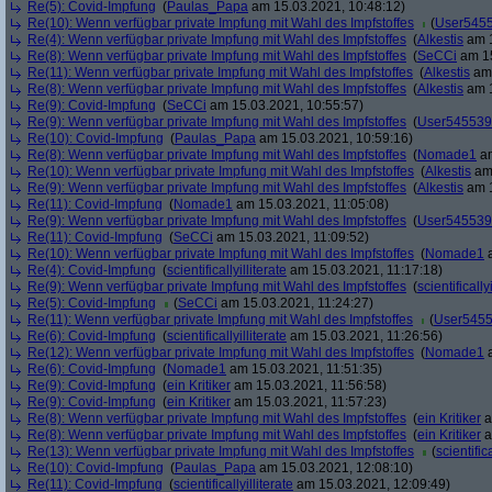
Re(5): Covid-Impfung
(
Paulas_Papa
am 15.03.2021, 10:48:12)
Re(10): Wenn verfügbar private Impfung mit Wahl des Impfstoffes
(
User545
Re(4): Wenn verfügbar private Impfung mit Wahl des Impfstoffes
(
Alkestis
am 1
Re(8): Wenn verfügbar private Impfung mit Wahl des Impfstoffes
(
SeCCi
am 15
Re(11): Wenn verfügbar private Impfung mit Wahl des Impfstoffes
(
Alkestis
am 
Re(8): Wenn verfügbar private Impfung mit Wahl des Impfstoffes
(
Alkestis
am 1
Re(9): Covid-Impfung
(
SeCCi
am 15.03.2021, 10:55:57)
Re(9): Wenn verfügbar private Impfung mit Wahl des Impfstoffes
(
User545539
Re(10): Covid-Impfung
(
Paulas_Papa
am 15.03.2021, 10:59:16)
Re(8): Wenn verfügbar private Impfung mit Wahl des Impfstoffes
(
Nomade1
am
Re(10): Wenn verfügbar private Impfung mit Wahl des Impfstoffes
(
Alkestis
am 
Re(9): Wenn verfügbar private Impfung mit Wahl des Impfstoffes
(
Alkestis
am 1
Re(11): Covid-Impfung
(
Nomade1
am 15.03.2021, 11:05:08)
Re(9): Wenn verfügbar private Impfung mit Wahl des Impfstoffes
(
User545539
Re(11): Covid-Impfung
(
SeCCi
am 15.03.2021, 11:09:52)
Re(10): Wenn verfügbar private Impfung mit Wahl des Impfstoffes
(
Nomade1
a
Re(4): Covid-Impfung
(
scientificallyilliterate
am 15.03.2021, 11:17:18)
Re(9): Wenn verfügbar private Impfung mit Wahl des Impfstoffes
(
scientifically
Re(5): Covid-Impfung
(
SeCCi
am 15.03.2021, 11:24:27)
Re(11): Wenn verfügbar private Impfung mit Wahl des Impfstoffes
(
User545
Re(6): Covid-Impfung
(
scientificallyilliterate
am 15.03.2021, 11:26:56)
Re(12): Wenn verfügbar private Impfung mit Wahl des Impfstoffes
(
Nomade1
a
Re(6): Covid-Impfung
(
Nomade1
am 15.03.2021, 11:51:35)
Re(9): Covid-Impfung
(
ein Kritiker
am 15.03.2021, 11:56:58)
Re(9): Covid-Impfung
(
ein Kritiker
am 15.03.2021, 11:57:23)
Re(8): Wenn verfügbar private Impfung mit Wahl des Impfstoffes
(
ein Kritiker
a
Re(8): Wenn verfügbar private Impfung mit Wahl des Impfstoffes
(
ein Kritiker
a
Re(13): Wenn verfügbar private Impfung mit Wahl des Impfstoffes
(
scientifica
Re(10): Covid-Impfung
(
Paulas_Papa
am 15.03.2021, 12:08:10)
Re(11): Covid-Impfung
(
scientificallyilliterate
am 15.03.2021, 12:09:49)