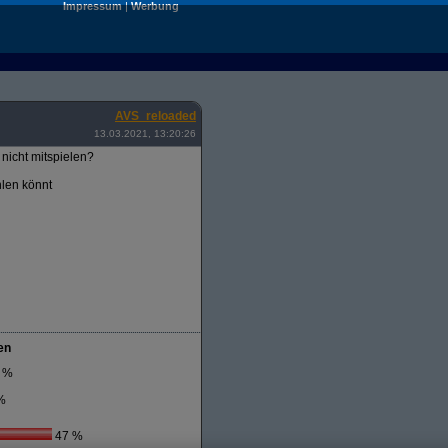
Impressum
|
Werbung
AVS_reloaded
13.03.2021, 13:20:26
nicht mitspielen?
hlen könnt
en
 %
%
47 %