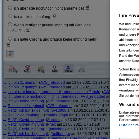
Termin
6
3 %
ich überlege noch/noch nicht angemeldet
Ihre Priv
23
12 
ich will keine Impfung
Wir und uns
Wenn verfügbar private Impfung mit Wahl des
11
6 %
Kennungen au
Impfstoffes
und unsere P
ich hatte Corona und brauch keine Impfung mehr
ablehnen oder
8
4 %
und Anzeigen
Einstellungen
Rand der Webs
unserer Date
Sofern Ihre g
Angemessenhe
Ihre Einwilli
ich bin 2x geimpft
(
AVS_reloaded
am 13.03.2021, 13:21:04)
besteht insb
ich bin 1x geimpft
(
AVS_reloaded
am 13.03.2021, 13:21:20)
verarbeitet 
ich bin zur Impfung angemeldet, aber noch kein Termin
(
AVS_reloaded
am 13.
Sie bei dem j
ich überlege noch/noch nicht angemeldet
(
AVS_reloaded
am 13.03.2021, 13:
ich will keine Impfung
(
AVS_reloaded
am 13.03.2021, 13:24:12)
Wir und u
Re: ich bin 1x geimpft
(
AVS_reloaded
am 13.03.2021, 14:16:51)
Re(2): ich bin 1x geimpft
(
pyti2000
am 13.03.2021, 15:30:45)
Endgeräteeig
Re: Covid-Impfung
(
Paulas_Papa
am 13.03.2021, 16:05:19)
auf Informat
Re(2): Covid-Impfung
(
Suremo
am 13.03.2021, 17:07:12)
Performance 
Re(2): Covid-Impfung
(
Phex
am 13.03.2021, 17:21:18)
Liste der Pa
Re(2): Covid-Impfung
(
matchbox
am 13.03.2021, 18:37:55)
Re(3): ich bin 1x geimpft
(
hellbringer
am 13.03.2021, 19:08:15)
Re: ich bin zur Impfung angemeldet, aber noch kein Termin
(
Ascotty
am 13.0