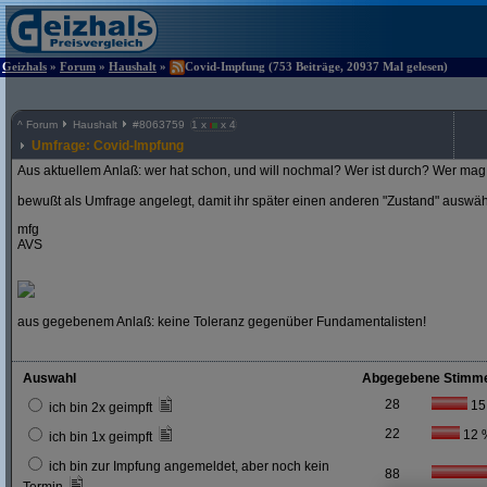
Geizhals
»
Forum
»
Haushalt
»
Covid-Impfung (753 Beiträge, 20937 Mal gelesen)
^
Forum
Haushalt
#
8063759
1 x
x 4
Umfrage: Covid-Impfung
Aus aktuellem Anlaß: wer hat schon, und will nochmal? Wer ist durch? Wer mag 
bewußt als Umfrage angelegt, damit ihr später einen anderen "Zustand" auswä
mfg
AVS
aus gegebenem Anlaß: keine Toleranz gegenüber Fundamentalisten!
Auswahl
Abgegebene Stimm
28
15
ich bin 2x geimpft
22
12 
ich bin 1x geimpft
ich bin zur Impfung angemeldet, aber noch kein
88