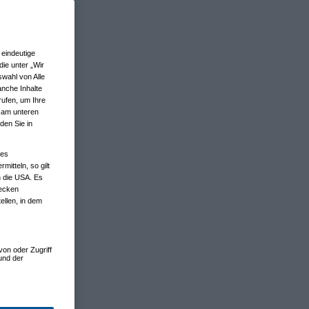
eindeutige
ie unter „Wir
wahl von Alle
anche Inhalte
rufen, um Ihre
n am unteren
den Sie in
nes
tteln, so gilt
n die USA. Es
wecken
ellen, in dem
von oder Zugriff
und der