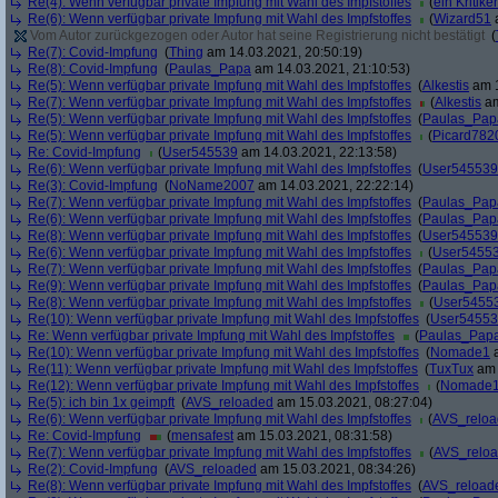
Re(4): Wenn verfügbar private Impfung mit Wahl des Impfstoffes
(
ein Kritiker
Re(6): Wenn verfügbar private Impfung mit Wahl des Impfstoffes
(
Wizard51
a
Vom Autor zurückgezogen oder Autor hat seine Registrierung nicht bestätigt
(
Re(7): Covid-Impfung
(
Thing
am 14.03.2021, 20:50:19)
Re(8): Covid-Impfung
(
Paulas_Papa
am 14.03.2021, 21:10:53)
Re(5): Wenn verfügbar private Impfung mit Wahl des Impfstoffes
(
Alkestis
am 1
Re(7): Wenn verfügbar private Impfung mit Wahl des Impfstoffes
(
Alkestis
am
Re(5): Wenn verfügbar private Impfung mit Wahl des Impfstoffes
(
Paulas_Pap
Re(5): Wenn verfügbar private Impfung mit Wahl des Impfstoffes
(
Picard782
Re: Covid-Impfung
(
User545539
am 14.03.2021, 22:13:58)
Re(6): Wenn verfügbar private Impfung mit Wahl des Impfstoffes
(
User545539
Re(3): Covid-Impfung
(
NoName2007
am 14.03.2021, 22:22:14)
Re(7): Wenn verfügbar private Impfung mit Wahl des Impfstoffes
(
Paulas_Pap
Re(6): Wenn verfügbar private Impfung mit Wahl des Impfstoffes
(
Paulas_Pap
Re(8): Wenn verfügbar private Impfung mit Wahl des Impfstoffes
(
User545539
Re(6): Wenn verfügbar private Impfung mit Wahl des Impfstoffes
(
User5455
Re(7): Wenn verfügbar private Impfung mit Wahl des Impfstoffes
(
Paulas_Pap
Re(9): Wenn verfügbar private Impfung mit Wahl des Impfstoffes
(
Paulas_Pap
Re(8): Wenn verfügbar private Impfung mit Wahl des Impfstoffes
(
User5455
Re(10): Wenn verfügbar private Impfung mit Wahl des Impfstoffes
(
User5455
Re: Wenn verfügbar private Impfung mit Wahl des Impfstoffes
(
Paulas_Pap
Re(10): Wenn verfügbar private Impfung mit Wahl des Impfstoffes
(
Nomade1
a
Re(11): Wenn verfügbar private Impfung mit Wahl des Impfstoffes
(
TuxTux
am 
Re(12): Wenn verfügbar private Impfung mit Wahl des Impfstoffes
(
Nomade
Re(5): ich bin 1x geimpft
(
AVS_reloaded
am 15.03.2021, 08:27:04)
Re(6): Wenn verfügbar private Impfung mit Wahl des Impfstoffes
(
AVS_relo
Re: Covid-Impfung
(
mensafest
am 15.03.2021, 08:31:58)
Re(7): Wenn verfügbar private Impfung mit Wahl des Impfstoffes
(
AVS_relo
Re(2): Covid-Impfung
(
AVS_reloaded
am 15.03.2021, 08:34:26)
Re(8): Wenn verfügbar private Impfung mit Wahl des Impfstoffes
(
AVS_reload