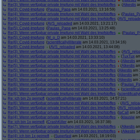
Re(2): Wenn verfügbar private Impfung mit Wahl des Impfstoffes
(
Alkestis
am
Re(3): Wenn verfügbar private Impfung mit Wahl des Impfstoffes
(
Alkestis
am
Re(3): Covid-Impfung
(
Paulas_Papa
am 14.03.2021, 13:16:59)
Re(4): Wenn verfügbar private Impfung mit Wahl des Impfstoffes
(
Paulas_P
Re(4): Wenn verfügbar private Impfung mit Wahl des Impfstoffes
(
AVS_reload
Re(4): Covid-Impfung
(
AVS_reloaded
am 14.03.2021, 13:21:17)
Re(5): Covid-Impfung
(
Paulas_Papa
am 14.03.2021, 13:25:48)
Re(3): Wenn verfügbar private Impfung mit Wahl des Impfstoffes
(
Paulas_P
Re(5): Covid-Impfung
(
M_o_D
am 14.03.2021, 13:33:10)
Re(6): Covid-Impfung
(
scientificallyilliterate
am 14.03.2021, 13:34:16)
Re(6): Covid-Impfung
(
AVS_reloaded
am 14.03.2021, 13:44:08)
Re(3): Wenn verfügbar private Impfung mit Wahl des Impfstoffes
(
AVS_relo
Re(4): Wenn verfügbar private Impfung mit Wahl des Impfstoffes
(
TuxTux
am
Re(4): Wenn verfügbar private Impfung mit Wahl des Impfstoffes
(
Alkestis
am
Re(5): Wenn verfügbar private Impfung mit Wahl des Impfstoffes
(
Alkestis
am
Re(5): Wenn verfügbar private Impfung mit Wahl des Impfstoffes
(
Alkestis
am 1
Re(4): Wenn verfügbar private Impfung mit Wahl des Impfstoffes
(
Alkestis
am 1
Re(5): Wenn verfügbar private Impfung mit Wahl des Impfstoffes
(
Alkestis
am 1
Re(6): Wenn verfügbar private Impfung mit Wahl des Impfstoffes
(
Paulas_P
Re(6): Wenn verfügbar private Impfung mit Wahl des Impfstoffes
(
scientifical
Re(6): Wenn verfügbar private Impfung mit Wahl des Impfstoffes
(
scientifically
Re: ich bin 2x geimpft
(
scientificallyilliterate
am 14.03.2021, 14:57:21)
Re(6): Wenn verfügbar private Impfung mit Wahl des Impfstoffes
(
AVS_relo
Re(5): Wenn verfügbar private Impfung mit Wahl des Impfstoffes
(
AVS_reload
Re(4): Wenn verfügbar private Impfung mit Wahl des Impfstoffes
(
laCall
am 14.
Re(4): Wenn verfügbar private Impfung mit Wahl des Impfstoffes
(
klausiw
am
Re: ich bin 1x geimpft
(
CrashKiller
am 14.03.2021, 16:37:38)
Re(7): Wenn verfügbar private Impfung mit Wahl des Impfstoffes
(
Alkestis
am
Re(6): Wenn verfügbar private Impfung mit Wahl des Impfstoffes
(
Alkestis
am
Re(4): ich bin 1x geimpft
(
Superfast
am 14.03.2021, 18:19:03)