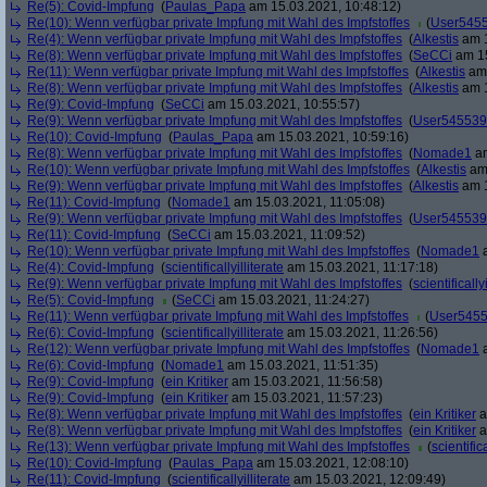
Re(5): Covid-Impfung
(
Paulas_Papa
am 15.03.2021, 10:48:12)
Re(10): Wenn verfügbar private Impfung mit Wahl des Impfstoffes
(
User545
Re(4): Wenn verfügbar private Impfung mit Wahl des Impfstoffes
(
Alkestis
am 1
Re(8): Wenn verfügbar private Impfung mit Wahl des Impfstoffes
(
SeCCi
am 15
Re(11): Wenn verfügbar private Impfung mit Wahl des Impfstoffes
(
Alkestis
am 
Re(8): Wenn verfügbar private Impfung mit Wahl des Impfstoffes
(
Alkestis
am 1
Re(9): Covid-Impfung
(
SeCCi
am 15.03.2021, 10:55:57)
Re(9): Wenn verfügbar private Impfung mit Wahl des Impfstoffes
(
User545539
Re(10): Covid-Impfung
(
Paulas_Papa
am 15.03.2021, 10:59:16)
Re(8): Wenn verfügbar private Impfung mit Wahl des Impfstoffes
(
Nomade1
am
Re(10): Wenn verfügbar private Impfung mit Wahl des Impfstoffes
(
Alkestis
am 
Re(9): Wenn verfügbar private Impfung mit Wahl des Impfstoffes
(
Alkestis
am 1
Re(11): Covid-Impfung
(
Nomade1
am 15.03.2021, 11:05:08)
Re(9): Wenn verfügbar private Impfung mit Wahl des Impfstoffes
(
User545539
Re(11): Covid-Impfung
(
SeCCi
am 15.03.2021, 11:09:52)
Re(10): Wenn verfügbar private Impfung mit Wahl des Impfstoffes
(
Nomade1
a
Re(4): Covid-Impfung
(
scientificallyilliterate
am 15.03.2021, 11:17:18)
Re(9): Wenn verfügbar private Impfung mit Wahl des Impfstoffes
(
scientifically
Re(5): Covid-Impfung
(
SeCCi
am 15.03.2021, 11:24:27)
Re(11): Wenn verfügbar private Impfung mit Wahl des Impfstoffes
(
User545
Re(6): Covid-Impfung
(
scientificallyilliterate
am 15.03.2021, 11:26:56)
Re(12): Wenn verfügbar private Impfung mit Wahl des Impfstoffes
(
Nomade1
a
Re(6): Covid-Impfung
(
Nomade1
am 15.03.2021, 11:51:35)
Re(9): Covid-Impfung
(
ein Kritiker
am 15.03.2021, 11:56:58)
Re(9): Covid-Impfung
(
ein Kritiker
am 15.03.2021, 11:57:23)
Re(8): Wenn verfügbar private Impfung mit Wahl des Impfstoffes
(
ein Kritiker
a
Re(8): Wenn verfügbar private Impfung mit Wahl des Impfstoffes
(
ein Kritiker
a
Re(13): Wenn verfügbar private Impfung mit Wahl des Impfstoffes
(
scientifica
Re(10): Covid-Impfung
(
Paulas_Papa
am 15.03.2021, 12:08:10)
Re(11): Covid-Impfung
(
scientificallyilliterate
am 15.03.2021, 12:09:49)