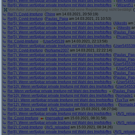
Re(4): Wenn verfügbar private Impfung mit Wahl des Impfstoffes
(
ein Kritiker
Re(6): Wenn verfügbar private Impfung mit Wahl des Impfstoffes
(
Wizard51
a
Vom Autor zurückgezogen oder Autor hat seine Registrierung nicht bestätigt
(
Re(7): Covid-Impfung
(
Thing
am 14.03.2021, 20:50:19)
Re(8): Covid-Impfung
(
Paulas_Papa
am 14.03.2021, 21:10:53)
Re(5): Wenn verfügbar private Impfung mit Wahl des Impfstoffes
(
Alkestis
am 1
Re(7): Wenn verfügbar private Impfung mit Wahl des Impfstoffes
(
Alkestis
am
Re(5): Wenn verfügbar private Impfung mit Wahl des Impfstoffes
(
Paulas_Pap
Re(5): Wenn verfügbar private Impfung mit Wahl des Impfstoffes
(
Picard782
Re: Covid-Impfung
(
User545539
am 14.03.2021, 22:13:58)
Re(6): Wenn verfügbar private Impfung mit Wahl des Impfstoffes
(
User545539
Re(3): Covid-Impfung
(
NoName2007
am 14.03.2021, 22:22:14)
Re(7): Wenn verfügbar private Impfung mit Wahl des Impfstoffes
(
Paulas_Pap
Re(6): Wenn verfügbar private Impfung mit Wahl des Impfstoffes
(
Paulas_Pap
Re(8): Wenn verfügbar private Impfung mit Wahl des Impfstoffes
(
User545539
Re(6): Wenn verfügbar private Impfung mit Wahl des Impfstoffes
(
User5455
Re(7): Wenn verfügbar private Impfung mit Wahl des Impfstoffes
(
Paulas_Pap
Re(9): Wenn verfügbar private Impfung mit Wahl des Impfstoffes
(
Paulas_Pap
Re(8): Wenn verfügbar private Impfung mit Wahl des Impfstoffes
(
User5455
Re(10): Wenn verfügbar private Impfung mit Wahl des Impfstoffes
(
User5455
Re: Wenn verfügbar private Impfung mit Wahl des Impfstoffes
(
Paulas_Pap
Re(10): Wenn verfügbar private Impfung mit Wahl des Impfstoffes
(
Nomade1
a
Re(11): Wenn verfügbar private Impfung mit Wahl des Impfstoffes
(
TuxTux
am 
Re(12): Wenn verfügbar private Impfung mit Wahl des Impfstoffes
(
Nomade
Re(5): ich bin 1x geimpft
(
AVS_reloaded
am 15.03.2021, 08:27:04)
Re(6): Wenn verfügbar private Impfung mit Wahl des Impfstoffes
(
AVS_relo
Re: Covid-Impfung
(
mensafest
am 15.03.2021, 08:31:58)
Re(7): Wenn verfügbar private Impfung mit Wahl des Impfstoffes
(
AVS_relo
Re(2): Covid-Impfung
(
AVS_reloaded
am 15.03.2021, 08:34:26)
Re(8): Wenn verfügbar private Impfung mit Wahl des Impfstoffes
(
AVS_reload