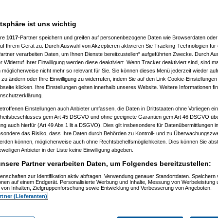
atsphäre ist uns wichtig
%
ere
1017
-Partner speichern und greifen auf personenbezogene Daten wie Browserdaten oder 
f Ihrem Gerät zu. Durch Auswahl von Akzeptieren aktivieren Sie Tracking-Technologien für d
artner verarbeiten Daten, um Ihnen Dienste bereitzustellen“ aufgeführten Zwecke. Durch Aus
 Widerruf Ihrer Einwilligung werden diese deaktiviert. Wenn Tracker deaktiviert sind, sind m
 möglicherweise nicht mehr so relevant für Sie. Sie können dieses Menü jederzeit wieder auf
 zu ändern oder Ihre Einwilligung zu widerrufen, indem Sie auf den Link Cookie-Einstellunge
eite klicken. Ihre Einstellungen gelten innerhalb unseres Website. Weitere Informationen fin
nschutzerklärung.
etroffenen Einstellungen auch Anbieter umfassen, die Daten in Drittstaaten ohne Vorliegen ei
itsbeschlusses gem Art 45 DSGVO und ohne geeignete Garantien gem Art 46 DSGVO übermi
gung auch hierfür (Art 49 Abs 1 lit a DSGVO). Dies gilt insbesondere für Datenübermittlungen i
esondere das Risiko, dass Ihre Daten durch Behörden zu Kontroll- und zu Überwachungsz
werden können, möglicherweise auch ohne Rechtsbehelfsmöglichkeiten. Dies können Sie abst
03.2021, 13:22:08)
eweiligen Anbieter in der Liste keine Einwilligung abgeben.
23:55)
nsere Partner verarbeiten Daten, um Folgendes bereitzustellen:
enschaften zur Identifikation aktiv abfragen. Verwendung genauer Standortdaten. Speichern 
ionen auf einem Endgerät. Personalisierte Werbung und Inhalte, Messung von Werbeleistung 
von Inhalten, Zielgruppenforschung sowie Entwicklung und Verbesserung von Angeboten.
rtner (Lieferanten)
3.2021, 19:14:53)