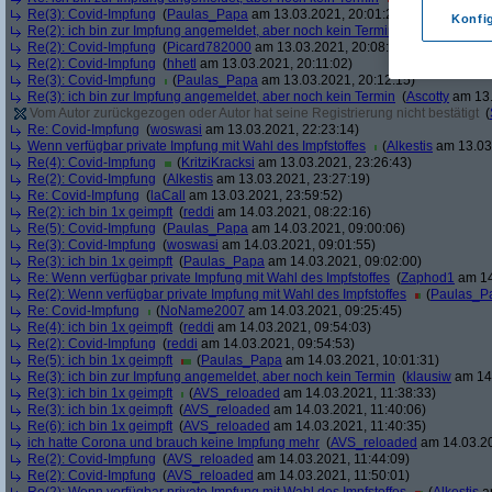
Re(3): Covid-Impfung
(
Paulas_Papa
am 13.03.2021, 20:01:29)
Konfi
Re(2): ich bin zur Impfung angemeldet, aber noch kein Termin
(
soul
am 13.03.
Re(2): Covid-Impfung
(
Picard782000
am 13.03.2021, 20:08:50)
Re(2): Covid-Impfung
(
hhetl
am 13.03.2021, 20:11:02)
Re(3): Covid-Impfung
(
Paulas_Papa
am 13.03.2021, 20:12:15)
Re(3): ich bin zur Impfung angemeldet, aber noch kein Termin
(
Ascotty
am 13.
Vom Autor zurückgezogen oder Autor hat seine Registrierung nicht bestätigt
(
Re: Covid-Impfung
(
woswasi
am 13.03.2021, 22:23:14)
Wenn verfügbar private Impfung mit Wahl des Impfstoffes
(
Alkestis
am 13.03.
Re(4): Covid-Impfung
(
KritziKracksi
am 13.03.2021, 23:26:43)
Re(2): Covid-Impfung
(
Alkestis
am 13.03.2021, 23:27:19)
Re: Covid-Impfung
(
laCall
am 13.03.2021, 23:59:52)
Re(2): ich bin 1x geimpft
(
reddi
am 14.03.2021, 08:22:16)
Re(5): Covid-Impfung
(
Paulas_Papa
am 14.03.2021, 09:00:06)
Re(3): Covid-Impfung
(
woswasi
am 14.03.2021, 09:01:55)
Re(3): ich bin 1x geimpft
(
Paulas_Papa
am 14.03.2021, 09:02:00)
Re: Wenn verfügbar private Impfung mit Wahl des Impfstoffes
(
Zaphod1
am 14
Re(2): Wenn verfügbar private Impfung mit Wahl des Impfstoffes
(
Paulas_P
Re: Covid-Impfung
(
NoName2007
am 14.03.2021, 09:25:45)
Re(4): ich bin 1x geimpft
(
reddi
am 14.03.2021, 09:54:03)
Re(2): Covid-Impfung
(
reddi
am 14.03.2021, 09:54:53)
Re(5): ich bin 1x geimpft
(
Paulas_Papa
am 14.03.2021, 10:01:31)
Re(3): ich bin zur Impfung angemeldet, aber noch kein Termin
(
klausiw
am 14.
Re(3): ich bin 1x geimpft
(
AVS_reloaded
am 14.03.2021, 11:38:33)
Re(3): ich bin 1x geimpft
(
AVS_reloaded
am 14.03.2021, 11:40:06)
Re(6): ich bin 1x geimpft
(
AVS_reloaded
am 14.03.2021, 11:40:35)
ich hatte Corona und brauch keine Impfung mehr
(
AVS_reloaded
am 14.03.20
Re(2): Covid-Impfung
(
AVS_reloaded
am 14.03.2021, 11:44:09)
Re(2): Covid-Impfung
(
AVS_reloaded
am 14.03.2021, 11:50:01)