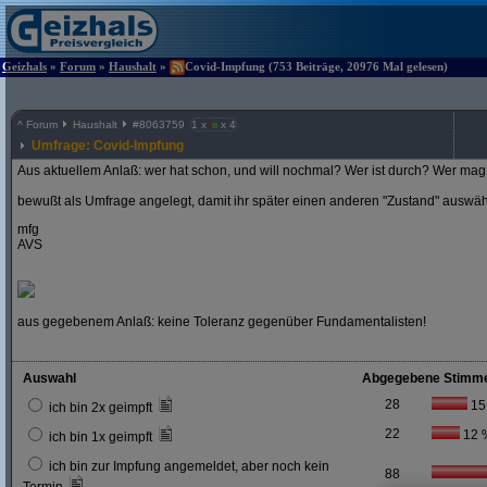
Geizhals
»
Forum
»
Haushalt
»
Covid-Impfung (753 Beiträge, 20976 Mal gelesen)
^
Forum
Haushalt
#
8063759
1 x
x 4
Umfrage: Covid-Impfung
Aus aktuellem Anlaß: wer hat schon, und will nochmal? Wer ist durch? Wer mag 
bewußt als Umfrage angelegt, damit ihr später einen anderen "Zustand" auswä
mfg
AVS
aus gegebenem Anlaß: keine Toleranz gegenüber Fundamentalisten!
Auswahl
Abgegebene Stimm
28
15
ich bin 2x geimpft
22
12 
ich bin 1x geimpft
ich bin zur Impfung angemeldet, aber noch kein
88