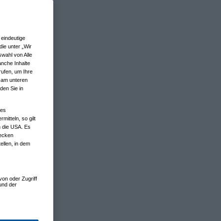
eindeutige
ie unter „Wir
wahl von Alle
anche Inhalte
rufen, um Ihre
n am unteren
den Sie in
nes
tteln, so gilt
n die USA. Es
wecken
ellen, in dem
von oder Zugriff
und der