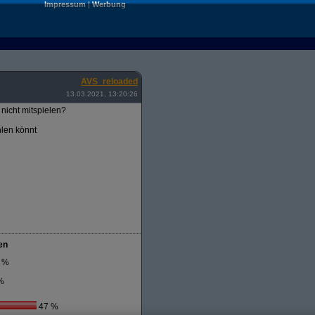
Impressum
|
Werbung
AVS_reloaded
13.03.2021, 13:20:26
nicht mitspielen?
hlen könnt
en
 %
%
47 %