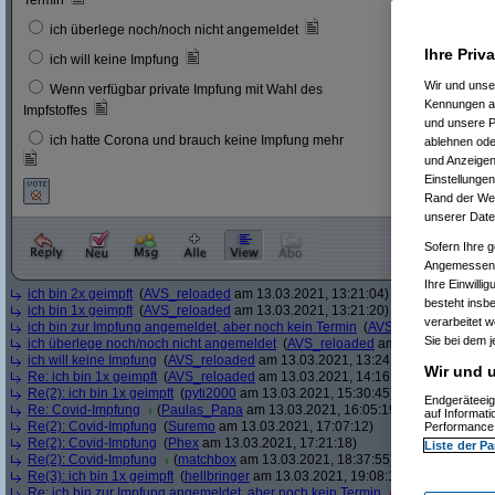
Termin
6
3 %
ich überlege noch/noch nicht angemeldet
Ihre Priv
23
12 
ich will keine Impfung
Wir und uns
Wenn verfügbar private Impfung mit Wahl des
11
6 %
Kennungen au
Impfstoffes
und unsere P
ich hatte Corona und brauch keine Impfung mehr
ablehnen oder
8
4 %
und Anzeigen
Einstellungen
Rand der Webs
unserer Date
Sofern Ihre g
Angemessenhe
Ihre Einwilli
ich bin 2x geimpft
(
AVS_reloaded
am 13.03.2021, 13:21:04)
besteht insb
ich bin 1x geimpft
(
AVS_reloaded
am 13.03.2021, 13:21:20)
verarbeitet 
ich bin zur Impfung angemeldet, aber noch kein Termin
(
AVS_reloaded
am 13.
Sie bei dem j
ich überlege noch/noch nicht angemeldet
(
AVS_reloaded
am 13.03.2021, 13:
ich will keine Impfung
(
AVS_reloaded
am 13.03.2021, 13:24:12)
Wir und u
Re: ich bin 1x geimpft
(
AVS_reloaded
am 13.03.2021, 14:16:51)
Re(2): ich bin 1x geimpft
(
pyti2000
am 13.03.2021, 15:30:45)
Endgeräteeig
Re: Covid-Impfung
(
Paulas_Papa
am 13.03.2021, 16:05:19)
auf Informat
Re(2): Covid-Impfung
(
Suremo
am 13.03.2021, 17:07:12)
Performance 
Re(2): Covid-Impfung
(
Phex
am 13.03.2021, 17:21:18)
Liste der Pa
Re(2): Covid-Impfung
(
matchbox
am 13.03.2021, 18:37:55)
Re(3): ich bin 1x geimpft
(
hellbringer
am 13.03.2021, 19:08:15)
Re: ich bin zur Impfung angemeldet, aber noch kein Termin
(
Ascotty
am 13.0