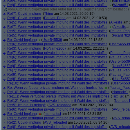
Re(4): Wenn verfügbar private Impfung mit Wahl des Impfstoffes
(
ein Kritiker
Re(6): Wenn verfügbar private Impfung mit Wahl des Impfstoffes
(
Wizard51
a
Vom Autor zurückgezogen oder Autor hat seine Registrierung nicht bestätigt
(
Re(7): Covid-Impfung
(
Thing
am 14.03.2021, 20:50:19)
Re(8): Covid-Impfung
(
Paulas_Papa
am 14.03.2021, 21:10:53)
Re(5): Wenn verfügbar private Impfung mit Wahl des Impfstoffes
(
Alkestis
am 1
Re(7): Wenn verfügbar private Impfung mit Wahl des Impfstoffes
(
Alkestis
am
Re(5): Wenn verfügbar private Impfung mit Wahl des Impfstoffes
(
Paulas_Pap
Re(5): Wenn verfügbar private Impfung mit Wahl des Impfstoffes
(
Picard782
Re: Covid-Impfung
(
User545539
am 14.03.2021, 22:13:58)
Re(6): Wenn verfügbar private Impfung mit Wahl des Impfstoffes
(
User545539
Re(3): Covid-Impfung
(
NoName2007
am 14.03.2021, 22:22:14)
Re(7): Wenn verfügbar private Impfung mit Wahl des Impfstoffes
(
Paulas_Pap
Re(6): Wenn verfügbar private Impfung mit Wahl des Impfstoffes
(
Paulas_Pap
Re(8): Wenn verfügbar private Impfung mit Wahl des Impfstoffes
(
User545539
Re(6): Wenn verfügbar private Impfung mit Wahl des Impfstoffes
(
User5455
Re(7): Wenn verfügbar private Impfung mit Wahl des Impfstoffes
(
Paulas_Pap
Re(9): Wenn verfügbar private Impfung mit Wahl des Impfstoffes
(
Paulas_Pap
Re(8): Wenn verfügbar private Impfung mit Wahl des Impfstoffes
(
User5455
Re(10): Wenn verfügbar private Impfung mit Wahl des Impfstoffes
(
User5455
Re: Wenn verfügbar private Impfung mit Wahl des Impfstoffes
(
Paulas_Pap
Re(10): Wenn verfügbar private Impfung mit Wahl des Impfstoffes
(
Nomade1
a
Re(11): Wenn verfügbar private Impfung mit Wahl des Impfstoffes
(
TuxTux
am 
Re(12): Wenn verfügbar private Impfung mit Wahl des Impfstoffes
(
Nomade
Re(5): ich bin 1x geimpft
(
AVS_reloaded
am 15.03.2021, 08:27:04)
Re(6): Wenn verfügbar private Impfung mit Wahl des Impfstoffes
(
AVS_relo
Re: Covid-Impfung
(
mensafest
am 15.03.2021, 08:31:58)
Re(7): Wenn verfügbar private Impfung mit Wahl des Impfstoffes
(
AVS_relo
Re(2): Covid-Impfung
(
AVS_reloaded
am 15.03.2021, 08:34:26)
Re(8): Wenn verfügbar private Impfung mit Wahl des Impfstoffes
(
AVS_reload