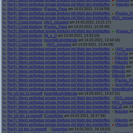
Re(2): Wenn verfügbar private Impfung mit Wahl des Impfstoffes
(
Alkestis
am
Re(3): Wenn verfügbar private Impfung mit Wahl des Impfstoffes
(
Alkestis
am
Re(3): Covid-Impfung
(
Paulas_Papa
am 14.03.2021, 13:16:59)
Re(4): Wenn verfügbar private Impfung mit Wahl des Impfstoffes
(
Paulas_P
Re(4): Wenn verfügbar private Impfung mit Wahl des Impfstoffes
(
AVS_reload
Re(4): Covid-Impfung
(
AVS_reloaded
am 14.03.2021, 13:21:17)
Re(5): Covid-Impfung
(
Paulas_Papa
am 14.03.2021, 13:25:48)
Re(3): Wenn verfügbar private Impfung mit Wahl des Impfstoffes
(
Paulas_P
Re(5): Covid-Impfung
(
M_o_D
am 14.03.2021, 13:33:10)
Re(6): Covid-Impfung
(
scientificallyilliterate
am 14.03.2021, 13:34:16)
Re(6): Covid-Impfung
(
AVS_reloaded
am 14.03.2021, 13:44:08)
Re(3): Wenn verfügbar private Impfung mit Wahl des Impfstoffes
(
AVS_relo
Re(4): Wenn verfügbar private Impfung mit Wahl des Impfstoffes
(
TuxTux
am
Re(4): Wenn verfügbar private Impfung mit Wahl des Impfstoffes
(
Alkestis
am
Re(5): Wenn verfügbar private Impfung mit Wahl des Impfstoffes
(
Alkestis
am
Re(5): Wenn verfügbar private Impfung mit Wahl des Impfstoffes
(
Alkestis
am 1
Re(4): Wenn verfügbar private Impfung mit Wahl des Impfstoffes
(
Alkestis
am 1
Re(5): Wenn verfügbar private Impfung mit Wahl des Impfstoffes
(
Alkestis
am 1
Re(6): Wenn verfügbar private Impfung mit Wahl des Impfstoffes
(
Paulas_P
Re(6): Wenn verfügbar private Impfung mit Wahl des Impfstoffes
(
scientifical
Re(6): Wenn verfügbar private Impfung mit Wahl des Impfstoffes
(
scientifically
Re: ich bin 2x geimpft
(
scientificallyilliterate
am 14.03.2021, 14:57:21)
Re(6): Wenn verfügbar private Impfung mit Wahl des Impfstoffes
(
AVS_relo
Re(5): Wenn verfügbar private Impfung mit Wahl des Impfstoffes
(
AVS_reload
Re(4): Wenn verfügbar private Impfung mit Wahl des Impfstoffes
(
laCall
am 14.
Re(4): Wenn verfügbar private Impfung mit Wahl des Impfstoffes
(
klausiw
am
Re: ich bin 1x geimpft
(
CrashKiller
am 14.03.2021, 16:37:38)
Re(7): Wenn verfügbar private Impfung mit Wahl des Impfstoffes
(
Alkestis
am
Re(6): Wenn verfügbar private Impfung mit Wahl des Impfstoffes
(
Alkestis
am
Re(4): ich bin 1x geimpft
(
Superfast
am 14.03.2021, 18:19:03)