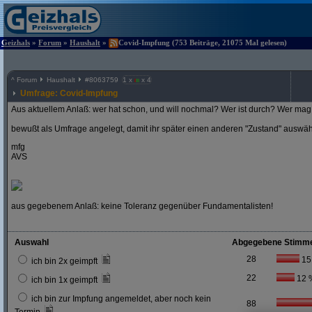
Geizhals
»
Forum
»
Haushalt
»
Covid-Impfung (753 Beiträge, 21075 Mal gelesen)
^
Forum
Haushalt
#
8063759
1 x
x 4
Umfrage: Covid-Impfung
Aus aktuellem Anlaß: wer hat schon, und will nochmal? Wer ist durch? Wer mag 
bewußt als Umfrage angelegt, damit ihr später einen anderen "Zustand" auswä
mfg
AVS
aus gegebenem Anlaß: keine Toleranz gegenüber Fundamentalisten!
Auswahl
Abgegebene Stimm
28
15
ich bin 2x geimpft
22
12 
ich bin 1x geimpft
ich bin zur Impfung angemeldet, aber noch kein
88