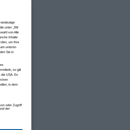
eindeutige
ie unter „Wir
wahl von Alle
anche Inhalte
rufen, um Ihre
n am unteren
den Sie in
nes
tteln, so gilt
n die USA. Es
wecken
ellen, in dem
von oder Zugriff
und der