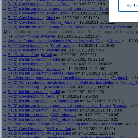
Re(3): Covid-Impfung
(
Paulas_Papa
am 13.03.2021, 20:01:29)
Konfi
Re(2): ich bin zur Impfung angemeldet, aber noch kein Termin
(
soul
am 13.03.
Re(2): Covid-Impfung
(
Picard782000
am 13.03.2021, 20:08:50)
Re(2): Covid-Impfung
(
hhetl
am 13.03.2021, 20:11:02)
Re(3): Covid-Impfung
(
Paulas_Papa
am 13.03.2021, 20:12:15)
Re(3): ich bin zur Impfung angemeldet, aber noch kein Termin
(
Ascotty
am 13.
Vom Autor zurückgezogen oder Autor hat seine Registrierung nicht bestätigt
(
Re: Covid-Impfung
(
woswasi
am 13.03.2021, 22:23:14)
Wenn verfügbar private Impfung mit Wahl des Impfstoffes
(
Alkestis
am 13.03.
Re(4): Covid-Impfung
(
KritziKracksi
am 13.03.2021, 23:26:43)
Re(2): Covid-Impfung
(
Alkestis
am 13.03.2021, 23:27:19)
Re: Covid-Impfung
(
laCall
am 13.03.2021, 23:59:52)
Re(2): ich bin 1x geimpft
(
reddi
am 14.03.2021, 08:22:16)
Re(5): Covid-Impfung
(
Paulas_Papa
am 14.03.2021, 09:00:06)
Re(3): Covid-Impfung
(
woswasi
am 14.03.2021, 09:01:55)
Re(3): ich bin 1x geimpft
(
Paulas_Papa
am 14.03.2021, 09:02:00)
Re: Wenn verfügbar private Impfung mit Wahl des Impfstoffes
(
Zaphod1
am 14
Re(2): Wenn verfügbar private Impfung mit Wahl des Impfstoffes
(
Paulas_P
Re: Covid-Impfung
(
NoName2007
am 14.03.2021, 09:25:45)
Re(4): ich bin 1x geimpft
(
reddi
am 14.03.2021, 09:54:03)
Re(2): Covid-Impfung
(
reddi
am 14.03.2021, 09:54:53)
Re(5): ich bin 1x geimpft
(
Paulas_Papa
am 14.03.2021, 10:01:31)
Re(3): ich bin zur Impfung angemeldet, aber noch kein Termin
(
klausiw
am 14.
Re(3): ich bin 1x geimpft
(
AVS_reloaded
am 14.03.2021, 11:38:33)
Re(3): ich bin 1x geimpft
(
AVS_reloaded
am 14.03.2021, 11:40:06)
Re(6): ich bin 1x geimpft
(
AVS_reloaded
am 14.03.2021, 11:40:35)
ich hatte Corona und brauch keine Impfung mehr
(
AVS_reloaded
am 14.03.20
Re(2): Covid-Impfung
(
AVS_reloaded
am 14.03.2021, 11:44:09)
Re(2): Covid-Impfung
(
AVS_reloaded
am 14.03.2021, 11:50:01)