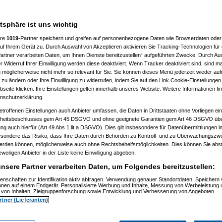
atsphäre ist uns wichtig
%
ere
1019
-Partner speichern und greifen auf personenbezogene Daten wie Browserdaten oder 
f Ihrem Gerät zu. Durch Auswahl von Akzeptieren aktivieren Sie Tracking-Technologien für d
artner verarbeiten Daten, um Ihnen Dienste bereitzustellen“ aufgeführten Zwecke. Durch Aus
 Widerruf Ihrer Einwilligung werden diese deaktiviert. Wenn Tracker deaktiviert sind, sind m
 möglicherweise nicht mehr so relevant für Sie. Sie können dieses Menü jederzeit wieder auf
 zu ändern oder Ihre Einwilligung zu widerrufen, indem Sie auf den Link Cookie-Einstellunge
eite klicken. Ihre Einstellungen gelten innerhalb unseres Website. Weitere Informationen fin
nschutzerklärung.
etroffenen Einstellungen auch Anbieter umfassen, die Daten in Drittstaaten ohne Vorliegen ei
itsbeschlusses gem Art 45 DSGVO und ohne geeignete Garantien gem Art 46 DSGVO übermi
gung auch hierfür (Art 49 Abs 1 lit a DSGVO). Dies gilt insbesondere für Datenübermittlungen i
esondere das Risiko, dass Ihre Daten durch Behörden zu Kontroll- und zu Überwachungsz
werden können, möglicherweise auch ohne Rechtsbehelfsmöglichkeiten. Dies können Sie abst
03.2021, 13:22:08)
eweiligen Anbieter in der Liste keine Einwilligung abgeben.
23:55)
nsere Partner verarbeiten Daten, um Folgendes bereitzustellen:
enschaften zur Identifikation aktiv abfragen. Verwendung genauer Standortdaten. Speichern 
ionen auf einem Endgerät. Personalisierte Werbung und Inhalte, Messung von Werbeleistung 
von Inhalten, Zielgruppenforschung sowie Entwicklung und Verbesserung von Angeboten.
rtner (Lieferanten)
3.2021, 19:14:53)