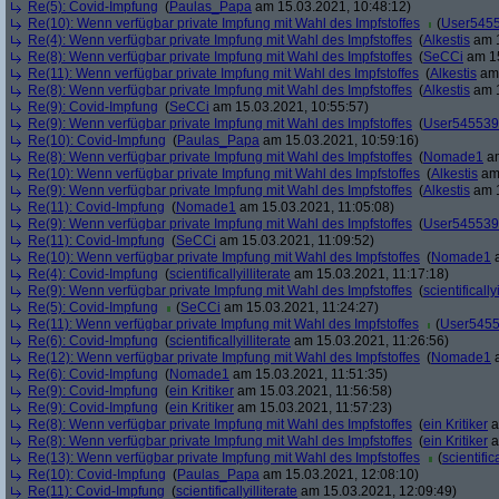
Re(5): Covid-Impfung
(
Paulas_Papa
am 15.03.2021, 10:48:12)
Re(10): Wenn verfügbar private Impfung mit Wahl des Impfstoffes
(
User545
Re(4): Wenn verfügbar private Impfung mit Wahl des Impfstoffes
(
Alkestis
am 1
Re(8): Wenn verfügbar private Impfung mit Wahl des Impfstoffes
(
SeCCi
am 15
Re(11): Wenn verfügbar private Impfung mit Wahl des Impfstoffes
(
Alkestis
am 
Re(8): Wenn verfügbar private Impfung mit Wahl des Impfstoffes
(
Alkestis
am 1
Re(9): Covid-Impfung
(
SeCCi
am 15.03.2021, 10:55:57)
Re(9): Wenn verfügbar private Impfung mit Wahl des Impfstoffes
(
User545539
Re(10): Covid-Impfung
(
Paulas_Papa
am 15.03.2021, 10:59:16)
Re(8): Wenn verfügbar private Impfung mit Wahl des Impfstoffes
(
Nomade1
am
Re(10): Wenn verfügbar private Impfung mit Wahl des Impfstoffes
(
Alkestis
am 
Re(9): Wenn verfügbar private Impfung mit Wahl des Impfstoffes
(
Alkestis
am 1
Re(11): Covid-Impfung
(
Nomade1
am 15.03.2021, 11:05:08)
Re(9): Wenn verfügbar private Impfung mit Wahl des Impfstoffes
(
User545539
Re(11): Covid-Impfung
(
SeCCi
am 15.03.2021, 11:09:52)
Re(10): Wenn verfügbar private Impfung mit Wahl des Impfstoffes
(
Nomade1
a
Re(4): Covid-Impfung
(
scientificallyilliterate
am 15.03.2021, 11:17:18)
Re(9): Wenn verfügbar private Impfung mit Wahl des Impfstoffes
(
scientifically
Re(5): Covid-Impfung
(
SeCCi
am 15.03.2021, 11:24:27)
Re(11): Wenn verfügbar private Impfung mit Wahl des Impfstoffes
(
User545
Re(6): Covid-Impfung
(
scientificallyilliterate
am 15.03.2021, 11:26:56)
Re(12): Wenn verfügbar private Impfung mit Wahl des Impfstoffes
(
Nomade1
a
Re(6): Covid-Impfung
(
Nomade1
am 15.03.2021, 11:51:35)
Re(9): Covid-Impfung
(
ein Kritiker
am 15.03.2021, 11:56:58)
Re(9): Covid-Impfung
(
ein Kritiker
am 15.03.2021, 11:57:23)
Re(8): Wenn verfügbar private Impfung mit Wahl des Impfstoffes
(
ein Kritiker
a
Re(8): Wenn verfügbar private Impfung mit Wahl des Impfstoffes
(
ein Kritiker
a
Re(13): Wenn verfügbar private Impfung mit Wahl des Impfstoffes
(
scientifica
Re(10): Covid-Impfung
(
Paulas_Papa
am 15.03.2021, 12:08:10)
Re(11): Covid-Impfung
(
scientificallyilliterate
am 15.03.2021, 12:09:49)