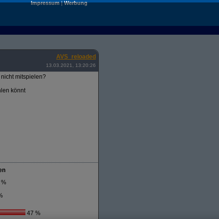
Impressum
|
Werbung
AVS_reloaded
13.03.2021, 13:20:26
nicht mitspielen?
hlen könnt
en
 %
%
47 %