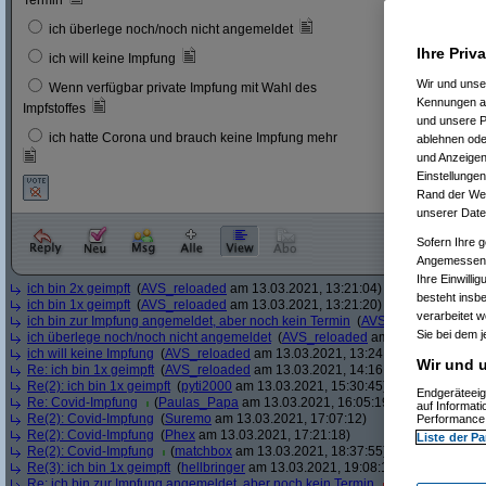
Termin
6
3 %
ich überlege noch/noch nicht angemeldet
Ihre Priv
23
12 
ich will keine Impfung
Wir und uns
Wenn verfügbar private Impfung mit Wahl des
11
6 %
Kennungen au
Impfstoffes
und unsere P
ich hatte Corona und brauch keine Impfung mehr
ablehnen oder
8
4 %
und Anzeigen
Einstellungen
Rand der Webs
unserer Date
Sofern Ihre g
Angemessenhe
Ihre Einwilli
ich bin 2x geimpft
(
AVS_reloaded
am 13.03.2021, 13:21:04)
besteht insb
ich bin 1x geimpft
(
AVS_reloaded
am 13.03.2021, 13:21:20)
verarbeitet 
ich bin zur Impfung angemeldet, aber noch kein Termin
(
AVS_reloaded
am 13.
Sie bei dem j
ich überlege noch/noch nicht angemeldet
(
AVS_reloaded
am 13.03.2021, 13:
ich will keine Impfung
(
AVS_reloaded
am 13.03.2021, 13:24:12)
Wir und u
Re: ich bin 1x geimpft
(
AVS_reloaded
am 13.03.2021, 14:16:51)
Re(2): ich bin 1x geimpft
(
pyti2000
am 13.03.2021, 15:30:45)
Endgeräteeig
Re: Covid-Impfung
(
Paulas_Papa
am 13.03.2021, 16:05:19)
auf Informat
Re(2): Covid-Impfung
(
Suremo
am 13.03.2021, 17:07:12)
Performance 
Re(2): Covid-Impfung
(
Phex
am 13.03.2021, 17:21:18)
Liste der Pa
Re(2): Covid-Impfung
(
matchbox
am 13.03.2021, 18:37:55)
Re(3): ich bin 1x geimpft
(
hellbringer
am 13.03.2021, 19:08:15)
Re: ich bin zur Impfung angemeldet, aber noch kein Termin
(
Ascotty
am 13.0