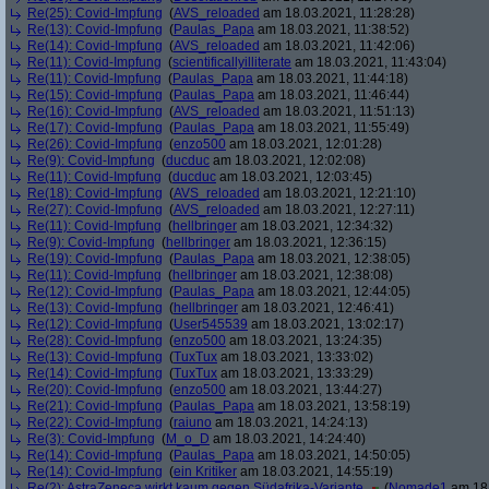
Re(25): Covid-Impfung
(
AVS_reloaded
am 18.03.2021, 11:28:28)
Re(13): Covid-Impfung
(
Paulas_Papa
am 18.03.2021, 11:38:52)
Re(14): Covid-Impfung
(
AVS_reloaded
am 18.03.2021, 11:42:06)
Re(11): Covid-Impfung
(
scientificallyilliterate
am 18.03.2021, 11:43:04)
Re(11): Covid-Impfung
(
Paulas_Papa
am 18.03.2021, 11:44:18)
Re(15): Covid-Impfung
(
Paulas_Papa
am 18.03.2021, 11:46:44)
Re(16): Covid-Impfung
(
AVS_reloaded
am 18.03.2021, 11:51:13)
Re(17): Covid-Impfung
(
Paulas_Papa
am 18.03.2021, 11:55:49)
Re(26): Covid-Impfung
(
enzo500
am 18.03.2021, 12:01:28)
Re(9): Covid-Impfung
(
ducduc
am 18.03.2021, 12:02:08)
Re(11): Covid-Impfung
(
ducduc
am 18.03.2021, 12:03:45)
Re(18): Covid-Impfung
(
AVS_reloaded
am 18.03.2021, 12:21:10)
Re(27): Covid-Impfung
(
AVS_reloaded
am 18.03.2021, 12:27:11)
Re(11): Covid-Impfung
(
hellbringer
am 18.03.2021, 12:34:32)
Re(9): Covid-Impfung
(
hellbringer
am 18.03.2021, 12:36:15)
Re(19): Covid-Impfung
(
Paulas_Papa
am 18.03.2021, 12:38:05)
Re(11): Covid-Impfung
(
hellbringer
am 18.03.2021, 12:38:08)
Re(12): Covid-Impfung
(
Paulas_Papa
am 18.03.2021, 12:44:05)
Re(13): Covid-Impfung
(
hellbringer
am 18.03.2021, 12:46:41)
Re(12): Covid-Impfung
(
User545539
am 18.03.2021, 13:02:17)
Re(28): Covid-Impfung
(
enzo500
am 18.03.2021, 13:24:35)
Re(13): Covid-Impfung
(
TuxTux
am 18.03.2021, 13:33:02)
Re(14): Covid-Impfung
(
TuxTux
am 18.03.2021, 13:33:29)
Re(20): Covid-Impfung
(
enzo500
am 18.03.2021, 13:44:27)
Re(21): Covid-Impfung
(
Paulas_Papa
am 18.03.2021, 13:58:19)
Re(22): Covid-Impfung
(
raiuno
am 18.03.2021, 14:24:13)
Re(3): Covid-Impfung
(
M_o_D
am 18.03.2021, 14:24:40)
Re(14): Covid-Impfung
(
Paulas_Papa
am 18.03.2021, 14:50:05)
Re(14): Covid-Impfung
(
ein Kritiker
am 18.03.2021, 14:55:19)
Re(2): AstraZeneca wirkt kaum gegen Südafrika-Variante
(
Nomade1
am 18.