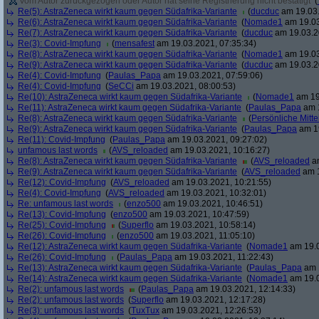
Vom Autor zurückgezogen oder Autor hat seine Registrierung nicht bestätigt
(
Re(5): AstraZeneca wirkt kaum gegen Südafrika-Variante
(
ducduc
am 19.03.
Re(6): AstraZeneca wirkt kaum gegen Südafrika-Variante
(
Nomade1
am 19.03
Re(7): AstraZeneca wirkt kaum gegen Südafrika-Variante
(
ducduc
am 19.03.2
Re(3): Covid-Impfung
(
mensafest
am 19.03.2021, 07:35:34)
Re(8): AstraZeneca wirkt kaum gegen Südafrika-Variante
(
Nomade1
am 19.03
Re(9): AstraZeneca wirkt kaum gegen Südafrika-Variante
(
ducduc
am 19.03.2
Re(4): Covid-Impfung
(
Paulas_Papa
am 19.03.2021, 07:59:06)
Re(4): Covid-Impfung
(
SeCCi
am 19.03.2021, 08:00:53)
Re(10): AstraZeneca wirkt kaum gegen Südafrika-Variante
(
Nomade1
am 19
Re(11): AstraZeneca wirkt kaum gegen Südafrika-Variante
(
Paulas_Papa
am 1
Re(8): AstraZeneca wirkt kaum gegen Südafrika-Variante
(
Persönliche Mitte
Re(9): AstraZeneca wirkt kaum gegen Südafrika-Variante
(
Paulas_Papa
am 19
Re(11): Covid-Impfung
(
Paulas_Papa
am 19.03.2021, 09:27:02)
unfamous last words
(
AVS_reloaded
am 19.03.2021, 10:16:27)
Re(8): AstraZeneca wirkt kaum gegen Südafrika-Variante
(
AVS_reloaded
am
Re(9): AstraZeneca wirkt kaum gegen Südafrika-Variante
(
AVS_reloaded
am 1
Re(12): Covid-Impfung
(
AVS_reloaded
am 19.03.2021, 10:21:55)
Re(4): Covid-Impfung
(
AVS_reloaded
am 19.03.2021, 10:32:01)
Re: unfamous last words
(
enzo500
am 19.03.2021, 10:46:51)
Re(13): Covid-Impfung
(
enzo500
am 19.03.2021, 10:47:59)
Re(25): Covid-Impfung
(
Superflo
am 19.03.2021, 10:58:14)
Re(26): Covid-Impfung
(
enzo500
am 19.03.2021, 11:05:10)
Re(12): AstraZeneca wirkt kaum gegen Südafrika-Variante
(
Nomade1
am 19.0
Re(26): Covid-Impfung
(
Paulas_Papa
am 19.03.2021, 11:22:43)
Re(13): AstraZeneca wirkt kaum gegen Südafrika-Variante
(
Paulas_Papa
am 1
Re(14): AstraZeneca wirkt kaum gegen Südafrika-Variante
(
Nomade1
am 19.0
Re(2): unfamous last words
(
Paulas_Papa
am 19.03.2021, 12:14:33)
Re(2): unfamous last words
(
Superflo
am 19.03.2021, 12:17:28)
Re(3): unfamous last words
(
TuxTux
am 19.03.2021, 12:26:53)