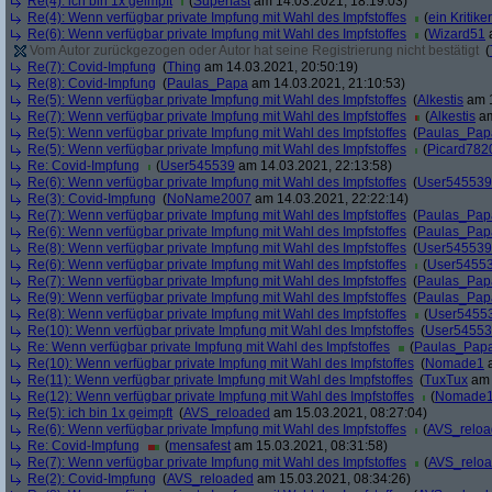
Re(4): ich bin 1x geimpft
(
Superfast
am 14.03.2021, 18:19:03)
Re(4): Wenn verfügbar private Impfung mit Wahl des Impfstoffes
(
ein Kritiker
Re(6): Wenn verfügbar private Impfung mit Wahl des Impfstoffes
(
Wizard51
a
Vom Autor zurückgezogen oder Autor hat seine Registrierung nicht bestätigt
(
Re(7): Covid-Impfung
(
Thing
am 14.03.2021, 20:50:19)
Re(8): Covid-Impfung
(
Paulas_Papa
am 14.03.2021, 21:10:53)
Re(5): Wenn verfügbar private Impfung mit Wahl des Impfstoffes
(
Alkestis
am 1
Re(7): Wenn verfügbar private Impfung mit Wahl des Impfstoffes
(
Alkestis
am
Re(5): Wenn verfügbar private Impfung mit Wahl des Impfstoffes
(
Paulas_Pap
Re(5): Wenn verfügbar private Impfung mit Wahl des Impfstoffes
(
Picard782
Re: Covid-Impfung
(
User545539
am 14.03.2021, 22:13:58)
Re(6): Wenn verfügbar private Impfung mit Wahl des Impfstoffes
(
User545539
Re(3): Covid-Impfung
(
NoName2007
am 14.03.2021, 22:22:14)
Re(7): Wenn verfügbar private Impfung mit Wahl des Impfstoffes
(
Paulas_Pap
Re(6): Wenn verfügbar private Impfung mit Wahl des Impfstoffes
(
Paulas_Pap
Re(8): Wenn verfügbar private Impfung mit Wahl des Impfstoffes
(
User545539
Re(6): Wenn verfügbar private Impfung mit Wahl des Impfstoffes
(
User5455
Re(7): Wenn verfügbar private Impfung mit Wahl des Impfstoffes
(
Paulas_Pap
Re(9): Wenn verfügbar private Impfung mit Wahl des Impfstoffes
(
Paulas_Pap
Re(8): Wenn verfügbar private Impfung mit Wahl des Impfstoffes
(
User5455
Re(10): Wenn verfügbar private Impfung mit Wahl des Impfstoffes
(
User5455
Re: Wenn verfügbar private Impfung mit Wahl des Impfstoffes
(
Paulas_Pap
Re(10): Wenn verfügbar private Impfung mit Wahl des Impfstoffes
(
Nomade1
a
Re(11): Wenn verfügbar private Impfung mit Wahl des Impfstoffes
(
TuxTux
am 
Re(12): Wenn verfügbar private Impfung mit Wahl des Impfstoffes
(
Nomade
Re(5): ich bin 1x geimpft
(
AVS_reloaded
am 15.03.2021, 08:27:04)
Re(6): Wenn verfügbar private Impfung mit Wahl des Impfstoffes
(
AVS_relo
Re: Covid-Impfung
(
mensafest
am 15.03.2021, 08:31:58)
Re(7): Wenn verfügbar private Impfung mit Wahl des Impfstoffes
(
AVS_relo
Re(2): Covid-Impfung
(
AVS_reloaded
am 15.03.2021, 08:34:26)