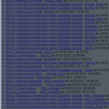
Re(4): unfamous last words
(
Paulas_Papa
am 19.03.2021, 12:37:14)
Re(15): AstraZeneca wirkt kaum gegen Südafrika-Variante
(
Paulas_Papa
am 1
Re(16): AstraZeneca wirkt kaum gegen Südafrika-Variante
(
TuxTux
am 19.03.
Re(5): unfamous last words
(
TuxTux
am 19.03.2021, 14:55:11)
Re(10): AstraZeneca wirkt kaum gegen Südafrika-Variante
(
ducduc
am 19.03.
Re(17): AstraZeneca wirkt kaum gegen Südafrika-Variante
(
Paulas_Papa
am 1
Re(18): AstraZeneca wirkt kaum gegen Südafrika-Variante
(
TuxTux
am 19.03.
Re(16): AstraZeneca wirkt kaum gegen Südafrika-Variante
(
Nomade1
am 19.0
Re(19): AstraZeneca wirkt kaum gegen Südafrika-Variante
(
Nomade1
am 19.0
Re(20): AstraZeneca wirkt kaum gegen Südafrika-Variante
(
TuxTux
am 19.03.
Re(21): AstraZeneca wirkt kaum gegen Südafrika-Variante
(
Nomade1
am 19.0
Re(22): AstraZeneca wirkt kaum gegen Südafrika-Variante
(
TuxTux
am 19.03.
Re(19): AstraZeneca wirkt kaum gegen Südafrika-Variante
(
Thing
am 19.03.20
Re(11): AstraZeneca wirkt kaum gegen Südafrika-Variante
(
SeCCi
am 19.03.2
Re(3): unfamous last words
(
SeCCi
am 19.03.2021, 16:33:51)
Re(29): Covid-Impfung
(
SeCCi
am 19.03.2021, 16:38:06)
Re(4): unfamous last words
(
enzo500
am 19.03.2021, 17:16:53)
Re(20): AstraZeneca wirkt kaum gegen Südafrika-Variante
(
TuxTux
am 19.03.
Re(5): unfamous last words
(
TuxTux
am 19.03.2021, 18:14:41)
Re(21): AstraZeneca wirkt kaum gegen Südafrika-Variante
(
Thing
am 19.03.20
Re(5): unfamous last words
(
Paulas_Papa
am 19.03.2021, 18:45:05)
Re(4): Covid-Impfung
(
PeterShaw
am 19.03.2021, 20:06:47)
Re(2): unfamous last words
(
AVS_reloaded
am 19.03.2021, 20:40:20)
Re(5): unfamous last words
(
AVS_reloaded
am 19.03.2021, 20:52:01)
Re(27): Covid-Impfung
(
AVS_reloaded
am 19.03.2021, 20:56:38)
Re(14): Covid-Impfung
(
AVS_reloaded
am 19.03.2021, 20:57:32)
Re(11): AstraZeneca wirkt kaum gegen Südafrika-Variante
(
AVS_reloaded
am 
Re(16): AstraZeneca wirkt kaum gegen Südafrika-Variante
(
AVS_reloaded
am 
Re(12): AstraZeneca wirkt kaum gegen Südafrika-Variante
(
scientificallyilliter
Re(12): AstraZeneca wirkt kaum gegen Südafrika-Variante
(
Paulas_Papa
am 1