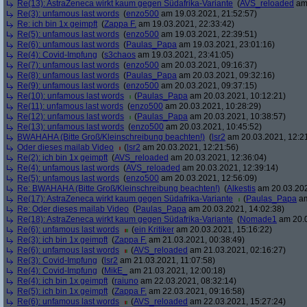
Re(13): AstraZeneca wirkt kaum gegen Südafrika-Variante
(
AVS_reloaded
am 
Re(3): unfamous last words
(
enzo500
am 19.03.2021, 21:52:57)
Re: ich bin 1x geimpft
(
Zappa F.
am 19.03.2021, 22:33:42)
Re(5): unfamous last words
(
enzo500
am 19.03.2021, 22:39:51)
Re(6): unfamous last words
(
Paulas_Papa
am 19.03.2021, 23:01:16)
Re(4): Covid-Impfung
(
s3chaos
am 19.03.2021, 23:41:05)
Re(7): unfamous last words
(
enzo500
am 20.03.2021, 09:16:37)
Re(8): unfamous last words
(
Paulas_Papa
am 20.03.2021, 09:32:16)
Re(9): unfamous last words
(
enzo500
am 20.03.2021, 09:37:15)
Re(10): unfamous last words
(
Paulas_Papa
am 20.03.2021, 10:12:21)
Re(11): unfamous last words
(
enzo500
am 20.03.2021, 10:28:29)
Re(12): unfamous last words
(
Paulas_Papa
am 20.03.2021, 10:38:57)
Re(13): unfamous last words
(
enzo500
am 20.03.2021, 10:45:52)
BWAHAHA (Bitte Groß/Kleinschreibung beachten!)
(
lsr2
am 20.03.2021, 12:2
Oder dieses mailab Video
(
lsr2
am 20.03.2021, 12:21:56)
Re(2): ich bin 1x geimpft
(
AVS_reloaded
am 20.03.2021, 12:36:04)
Re(4): unfamous last words
(
AVS_reloaded
am 20.03.2021, 12:39:14)
Re(5): unfamous last words
(
enzo500
am 20.03.2021, 12:56:09)
Re: BWAHAHA (Bitte Groß/Kleinschreibung beachten!)
(
Alkestis
am 20.03.202
Re(17): AstraZeneca wirkt kaum gegen Südafrika-Variante
(
Paulas_Papa
am
Re: Oder dieses mailab Video
(
Paulas_Papa
am 20.03.2021, 14:02:38)
Re(18): AstraZeneca wirkt kaum gegen Südafrika-Variante
(
Nomade1
am 20.0
Re(6): unfamous last words
(
ein Kritiker
am 20.03.2021, 15:16:22)
Re(3): ich bin 1x geimpft
(
Zappa F.
am 21.03.2021, 00:38:49)
Re(6): unfamous last words
(
AVS_reloaded
am 21.03.2021, 02:16:27)
Re(3): Covid-Impfung
(
lsr2
am 21.03.2021, 11:07:58)
Re(4): Covid-Impfung
(
MikE_
am 21.03.2021, 12:00:18)
Re(4): ich bin 1x geimpft
(
raiuno
am 22.03.2021, 08:32:14)
Re(5): ich bin 1x geimpft
(
Zappa F.
am 22.03.2021, 09:16:58)
Re(6): unfamous last words
(
AVS_reloaded
am 22.03.2021, 15:27:24)