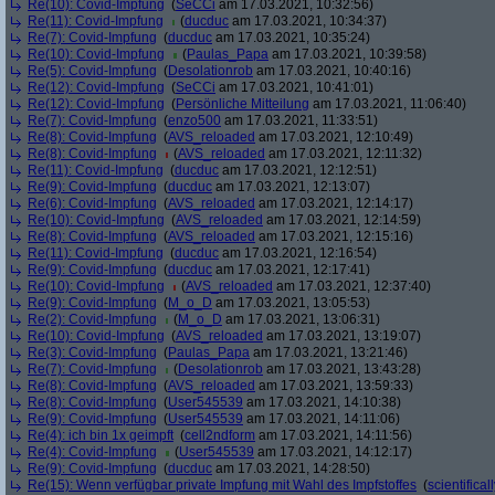
Re(10): Covid-Impfung
(
SeCCi
am 17.03.2021, 10:32:56)
Re(11): Covid-Impfung
(
ducduc
am 17.03.2021, 10:34:37)
Re(7): Covid-Impfung
(
ducduc
am 17.03.2021, 10:35:24)
Re(10): Covid-Impfung
(
Paulas_Papa
am 17.03.2021, 10:39:58)
Re(5): Covid-Impfung
(
Desolationrob
am 17.03.2021, 10:40:16)
Re(12): Covid-Impfung
(
SeCCi
am 17.03.2021, 10:41:01)
Re(12): Covid-Impfung
(
Persönliche Mitteilung
am 17.03.2021, 11:06:40)
Re(7): Covid-Impfung
(
enzo500
am 17.03.2021, 11:33:51)
Re(8): Covid-Impfung
(
AVS_reloaded
am 17.03.2021, 12:10:49)
Re(8): Covid-Impfung
(
AVS_reloaded
am 17.03.2021, 12:11:32)
Re(11): Covid-Impfung
(
ducduc
am 17.03.2021, 12:12:51)
Re(9): Covid-Impfung
(
ducduc
am 17.03.2021, 12:13:07)
Re(6): Covid-Impfung
(
AVS_reloaded
am 17.03.2021, 12:14:17)
Re(10): Covid-Impfung
(
AVS_reloaded
am 17.03.2021, 12:14:59)
Re(8): Covid-Impfung
(
AVS_reloaded
am 17.03.2021, 12:15:16)
Re(11): Covid-Impfung
(
ducduc
am 17.03.2021, 12:16:54)
Re(9): Covid-Impfung
(
ducduc
am 17.03.2021, 12:17:41)
Re(10): Covid-Impfung
(
AVS_reloaded
am 17.03.2021, 12:37:40)
Re(9): Covid-Impfung
(
M_o_D
am 17.03.2021, 13:05:53)
Re(2): Covid-Impfung
(
M_o_D
am 17.03.2021, 13:06:31)
Re(10): Covid-Impfung
(
AVS_reloaded
am 17.03.2021, 13:19:07)
Re(3): Covid-Impfung
(
Paulas_Papa
am 17.03.2021, 13:21:46)
Re(7): Covid-Impfung
(
Desolationrob
am 17.03.2021, 13:43:28)
Re(8): Covid-Impfung
(
AVS_reloaded
am 17.03.2021, 13:59:33)
Re(8): Covid-Impfung
(
User545539
am 17.03.2021, 14:10:38)
Re(9): Covid-Impfung
(
User545539
am 17.03.2021, 14:11:06)
Re(4): ich bin 1x geimpft
(
cell2ndform
am 17.03.2021, 14:11:56)
Re(4): Covid-Impfung
(
User545539
am 17.03.2021, 14:12:17)
Re(9): Covid-Impfung
(
ducduc
am 17.03.2021, 14:28:50)
Re(15): Wenn verfügbar private Impfung mit Wahl des Impfstoffes
(
scientificall