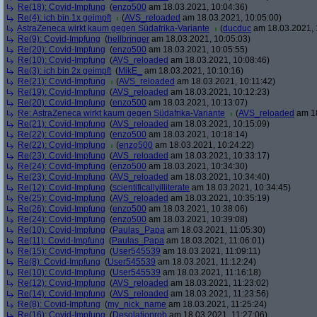
Re(18): Covid-Impfung
(
enzo500
am 18.03.2021, 10:04:36)
Re(4): ich bin 1x geimpft
(
AVS_reloaded
am 18.03.2021, 10:05:00)
AstraZeneca wirkt kaum gegen Südafrika-Variante
(
ducduc
am 18.03.2021, 
Re(9): Covid-Impfung
(
hellbringer
am 18.03.2021, 10:05:03)
Re(20): Covid-Impfung
(
enzo500
am 18.03.2021, 10:05:55)
Re(10): Covid-Impfung
(
AVS_reloaded
am 18.03.2021, 10:08:46)
Re(3): ich bin 2x geimpft
(
MikE_
am 18.03.2021, 10:10:16)
Re(21): Covid-Impfung
(
AVS_reloaded
am 18.03.2021, 10:11:42)
Re(19): Covid-Impfung
(
AVS_reloaded
am 18.03.2021, 10:12:23)
Re(20): Covid-Impfung
(
enzo500
am 18.03.2021, 10:13:07)
Re: AstraZeneca wirkt kaum gegen Südafrika-Variante
(
AVS_reloaded
am 18
Re(21): Covid-Impfung
(
AVS_reloaded
am 18.03.2021, 10:15:09)
Re(22): Covid-Impfung
(
enzo500
am 18.03.2021, 10:18:14)
Re(22): Covid-Impfung
(
enzo500
am 18.03.2021, 10:24:22)
Re(23): Covid-Impfung
(
AVS_reloaded
am 18.03.2021, 10:33:17)
Re(24): Covid-Impfung
(
enzo500
am 18.03.2021, 10:34:30)
Re(23): Covid-Impfung
(
AVS_reloaded
am 18.03.2021, 10:34:40)
Re(12): Covid-Impfung
(
scientificallyilliterate
am 18.03.2021, 10:34:45)
Re(25): Covid-Impfung
(
AVS_reloaded
am 18.03.2021, 10:35:19)
Re(26): Covid-Impfung
(
enzo500
am 18.03.2021, 10:38:06)
Re(24): Covid-Impfung
(
enzo500
am 18.03.2021, 10:39:08)
Re(10): Covid-Impfung
(
Paulas_Papa
am 18.03.2021, 11:05:30)
Re(11): Covid-Impfung
(
Paulas_Papa
am 18.03.2021, 11:06:01)
Re(15): Covid-Impfung
(
User545539
am 18.03.2021, 11:09:11)
Re(8): Covid-Impfung
(
User545539
am 18.03.2021, 11:12:24)
Re(10): Covid-Impfung
(
User545539
am 18.03.2021, 11:16:18)
Re(12): Covid-Impfung
(
AVS_reloaded
am 18.03.2021, 11:23:02)
Re(14): Covid-Impfung
(
AVS_reloaded
am 18.03.2021, 11:23:56)
Re(8): Covid-Impfung
(
my_nick_name
am 18.03.2021, 11:25:24)
Re(16): Covid-Impfung
(
Desolationrob
am 18.03.2021, 11:27:06)