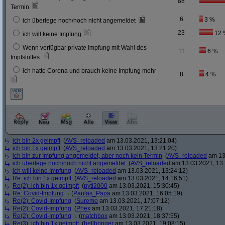
88
Termin
6
3 %
ich überlege noch/noch nicht angemeldet
23
12 
ich will keine Impfung
Wenn verfügbar private Impfung mit Wahl des
11
6 %
Impfstoffes
ich hatte Corona und brauch keine Impfung mehr
8
4 %
ich bin 2x geimpft
(
AVS_reloaded
am 13.03.2021, 13:21:04)
ich bin 1x geimpft
(
AVS_reloaded
am 13.03.2021, 13:21:20)
ich bin zur Impfung angemeldet, aber noch kein Termin
(
AVS_reloaded
am 13.
ich überlege noch/noch nicht angemeldet
(
AVS_reloaded
am 13.03.2021, 13:
ich will keine Impfung
(
AVS_reloaded
am 13.03.2021, 13:24:12)
Re: ich bin 1x geimpft
(
AVS_reloaded
am 13.03.2021, 14:16:51)
Re(2): ich bin 1x geimpft
(
pyti2000
am 13.03.2021, 15:30:45)
Re: Covid-Impfung
(
Paulas_Papa
am 13.03.2021, 16:05:19)
Re(2): Covid-Impfung
(
Suremo
am 13.03.2021, 17:07:12)
Re(2): Covid-Impfung
(
Phex
am 13.03.2021, 17:21:18)
Re(2): Covid-Impfung
(
matchbox
am 13.03.2021, 18:37:55)
Re(3): ich bin 1x geimpft
(
hellbringer
am 13.03.2021, 19:08:15)