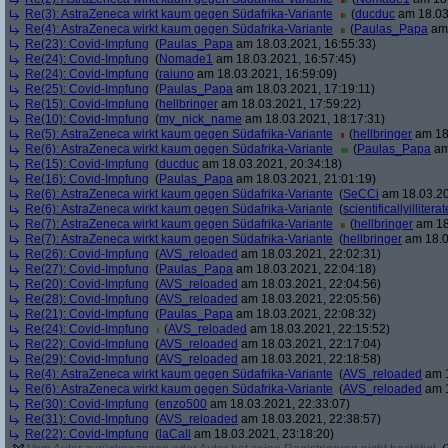
Re(3): AstraZeneca wirkt kaum gegen Südafrika-Variante
(
ducduc
am 18.03
Re(4): AstraZeneca wirkt kaum gegen Südafrika-Variante
(
Paulas_Papa
am 
Re(23): Covid-Impfung
(
Paulas_Papa
am 18.03.2021, 16:55:33)
Re(24): Covid-Impfung
(
Nomade1
am 18.03.2021, 16:57:45)
Re(24): Covid-Impfung
(
raiuno
am 18.03.2021, 16:59:09)
Re(25): Covid-Impfung
(
Paulas_Papa
am 18.03.2021, 17:19:11)
Re(15): Covid-Impfung
(
hellbringer
am 18.03.2021, 17:59:22)
Re(10): Covid-Impfung
(
my_nick_name
am 18.03.2021, 18:17:31)
Re(5): AstraZeneca wirkt kaum gegen Südafrika-Variante
(
hellbringer
am 18.
Re(6): AstraZeneca wirkt kaum gegen Südafrika-Variante
(
Paulas_Papa
am
Re(15): Covid-Impfung
(
ducduc
am 18.03.2021, 20:34:18)
Re(16): Covid-Impfung
(
Paulas_Papa
am 18.03.2021, 21:01:19)
Re(6): AstraZeneca wirkt kaum gegen Südafrika-Variante
(
SeCCi
am 18.03.20
Re(6): AstraZeneca wirkt kaum gegen Südafrika-Variante
(
scientificallyilliterat
Re(7): AstraZeneca wirkt kaum gegen Südafrika-Variante
(
hellbringer
am 18
Re(7): AstraZeneca wirkt kaum gegen Südafrika-Variante
(
hellbringer
am 18.0
Re(26): Covid-Impfung
(
AVS_reloaded
am 18.03.2021, 22:02:31)
Re(27): Covid-Impfung
(
Paulas_Papa
am 18.03.2021, 22:04:18)
Re(20): Covid-Impfung
(
AVS_reloaded
am 18.03.2021, 22:04:56)
Re(28): Covid-Impfung
(
AVS_reloaded
am 18.03.2021, 22:05:56)
Re(21): Covid-Impfung
(
Paulas_Papa
am 18.03.2021, 22:08:32)
Re(24): Covid-Impfung
(
AVS_reloaded
am 18.03.2021, 22:15:52)
Re(22): Covid-Impfung
(
AVS_reloaded
am 18.03.2021, 22:17:04)
Re(29): Covid-Impfung
(
AVS_reloaded
am 18.03.2021, 22:18:58)
Re(4): AstraZeneca wirkt kaum gegen Südafrika-Variante
(
AVS_reloaded
am 1
Re(6): AstraZeneca wirkt kaum gegen Südafrika-Variante
(
AVS_reloaded
am 1
Re(30): Covid-Impfung
(
enzo500
am 18.03.2021, 22:33:07)
Re(31): Covid-Impfung
(
AVS_reloaded
am 18.03.2021, 22:38:57)
Re(22): Covid-Impfung
(
laCall
am 18.03.2021, 23:18:20)