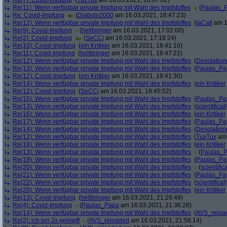
Re(7): Covid-Impfung
(
TuxTux
am 16.03.2021, 16:07:02)
Re(11): Wenn verfügbar private Impfung mit Wahl des Impfstoffes
(
Paulas_
Re: Covid-Impfung
(
Diabolo2000
am 16.03.2021, 16:47:23)
Re(12): Wenn verfügbar private Impfung mit Wahl des Impfstoffes
(
laCall
am 1
Re(9): Covid-Impfung
(
hellbringer
am 16.03.2021, 17:02:00)
Re(2): Covid-Impfung
(
SeCCi
am 16.03.2021, 17:18:24)
Re(10): Covid-Impfung
(
ein Kritiker
am 16.03.2021, 18:41:10)
Re(11): Covid-Impfung
(
hellbringer
am 16.03.2021, 18:47:22)
Re(12): Wenn verfügbar private Impfung mit Wahl des Impfstoffes
(
Desolation
Re(13): Wenn verfügbar private Impfung mit Wahl des Impfstoffes
(
Paulas_Pa
Re(12): Covid-Impfung
(
ein Kritiker
am 16.03.2021, 19:41:30)
Re(14): Wenn verfügbar private Impfung mit Wahl des Impfstoffes
(
ein Kritiker
Re(12): Covid-Impfung
(
SeCCi
am 16.03.2021, 19:45:52)
Re(15): Wenn verfügbar private Impfung mit Wahl des Impfstoffes
(
Paulas_Pa
Re(13): Wenn verfügbar private Impfung mit Wahl des Impfstoffes
(
scientificall
Re(16): Wenn verfügbar private Impfung mit Wahl des Impfstoffes
(
ein Kritiker
Re(17): Wenn verfügbar private Impfung mit Wahl des Impfstoffes
(
Paulas_Pa
Re(14): Wenn verfügbar private Impfung mit Wahl des Impfstoffes
(
Desolation
Re(12): Wenn verfügbar private Impfung mit Wahl des Impfstoffes
(
TuxTux
am 
Re(18): Wenn verfügbar private Impfung mit Wahl des Impfstoffes
(
ein Kritiker
Re(13): Wenn verfügbar private Impfung mit Wahl des Impfstoffes
(
Paulas_
Re(19): Wenn verfügbar private Impfung mit Wahl des Impfstoffes
(
Paulas_Pa
Re(20): Wenn verfügbar private Impfung mit Wahl des Impfstoffes
(
scientifica
Re(21): Wenn verfügbar private Impfung mit Wahl des Impfstoffes
(
Paulas_Pa
Re(22): Wenn verfügbar private Impfung mit Wahl des Impfstoffes
(
scientificall
Re(20): Wenn verfügbar private Impfung mit Wahl des Impfstoffes
(
ein Kritiker
Re(13): Covid-Impfung
(
hellbringer
am 16.03.2021, 21:26:49)
Re(4): Covid-Impfung
(
Paulas_Papa
am 16.03.2021, 21:36:28)
Re(14): Wenn verfügbar private Impfung mit Wahl des Impfstoffes
(
AVS_reloa
Re(2): ich bin 2x geimpft
(
AVS_reloaded
am 16.03.2021, 21:56:14)