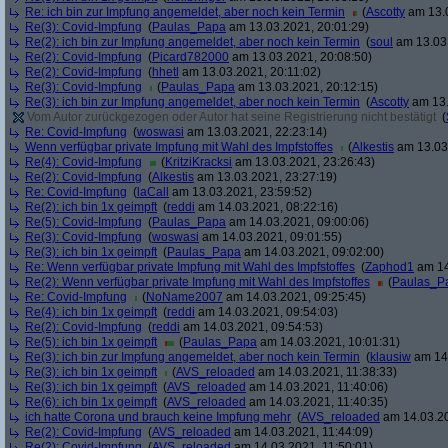
Re: ich bin zur Impfung angemeldet, aber noch kein Termin
(
Ascotty
am 13.0
Re(3): Covid-Impfung
(
Paulas_Papa
am 13.03.2021, 20:01:29)
Re(2): ich bin zur Impfung angemeldet, aber noch kein Termin
(
soul
am 13.03.
Re(2): Covid-Impfung
(
Picard782000
am 13.03.2021, 20:08:50)
Re(2): Covid-Impfung
(
hhetl
am 13.03.2021, 20:11:02)
Re(3): Covid-Impfung
(
Paulas_Papa
am 13.03.2021, 20:12:15)
Re(3): ich bin zur Impfung angemeldet, aber noch kein Termin
(
Ascotty
am 13.
Vom Autor zurückgezogen oder Autor hat seine Registrierung nicht bestätigt
(
Re: Covid-Impfung
(
woswasi
am 13.03.2021, 22:23:14)
Wenn verfügbar private Impfung mit Wahl des Impfstoffes
(
Alkestis
am 13.03.
Re(4): Covid-Impfung
(
KritziKracksi
am 13.03.2021, 23:26:43)
Re(2): Covid-Impfung
(
Alkestis
am 13.03.2021, 23:27:19)
Re: Covid-Impfung
(
laCall
am 13.03.2021, 23:59:52)
Re(2): ich bin 1x geimpft
(
reddi
am 14.03.2021, 08:22:16)
Re(5): Covid-Impfung
(
Paulas_Papa
am 14.03.2021, 09:00:06)
Re(3): Covid-Impfung
(
woswasi
am 14.03.2021, 09:01:55)
Re(3): ich bin 1x geimpft
(
Paulas_Papa
am 14.03.2021, 09:02:00)
Re: Wenn verfügbar private Impfung mit Wahl des Impfstoffes
(
Zaphod1
am 14
Re(2): Wenn verfügbar private Impfung mit Wahl des Impfstoffes
(
Paulas_P
Re: Covid-Impfung
(
NoName2007
am 14.03.2021, 09:25:45)
Re(4): ich bin 1x geimpft
(
reddi
am 14.03.2021, 09:54:03)
Re(2): Covid-Impfung
(
reddi
am 14.03.2021, 09:54:53)
Re(5): ich bin 1x geimpft
(
Paulas_Papa
am 14.03.2021, 10:01:31)
Re(3): ich bin zur Impfung angemeldet, aber noch kein Termin
(
klausiw
am 14.
Re(3): ich bin 1x geimpft
(
AVS_reloaded
am 14.03.2021, 11:38:33)
Re(3): ich bin 1x geimpft
(
AVS_reloaded
am 14.03.2021, 11:40:06)
Re(6): ich bin 1x geimpft
(
AVS_reloaded
am 14.03.2021, 11:40:35)
ich hatte Corona und brauch keine Impfung mehr
(
AVS_reloaded
am 14.03.20
Re(2): Covid-Impfung
(
AVS_reloaded
am 14.03.2021, 11:44:09)
Re(2): Covid-Impfung
(
AVS_reloaded
am 14.03.2021, 11:50:01)