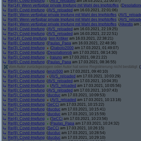
Re(8): Covid-Impfung
(
AVS_reloaded
am 16.03.2021, 22:00:07)
Re(14): Wenn verfügbar private Impfung mit Wahl des Impfstoffes
(
Desolation
Re(8): Covid-Impfung
(
AVS_reloaded
am 16.03.2021, 22:01:06)
Re(8): Wenn verfügbar private Impfung mit Wahl des Impfstoffes
(
AVS_reload
Re(8): Wenn verfügbar private Impfung mit Wahl des Impfstoffes
(
AVS_reload
Re(4): Wenn verfügbar private Impfung mit Wahl des Impfstoffes
(
Alkestis
am 1
Re(4): Covid-Impfung
(
AVS_reloaded
am 16.03.2021, 22:19:25)
Re(2): Covid-Impfung
(
AVS_reloaded
am 16.03.2021, 22:22:51)
Re(14): Covid-Impfung
(
ein Kritiker
am 16.03.2021, 22:38:21)
Re(8): Covid-Impfung
(
Paulas_Papa
am 16.03.2021, 22:48:36)
Re(3): Covid-Impfung
(
Diabolo2000
am 17.03.2021, 01:49:07)
Re(3): Covid-Impfung
(
Desolationrob
am 17.03.2021, 08:14:30)
Re(5): Covid-Impfung
(
raiuno
am 17.03.2021, 08:21:22)
Re(6): Covid-Impfung
(
Paulas_Papa
am 17.03.2021, 08:36:55)
Vom Autor zurückgezogen oder Autor hat seine Registrierung nicht bestätigt
(
Re(5): Covid-Impfung
(
enzo500
am 17.03.2021, 09:40:10)
Re(4): Covid-Impfung
(
AVS_reloaded
am 17.03.2021, 10:03:29)
Re(6): Covid-Impfung
(
AVS_reloaded
am 17.03.2021, 10:04:35)
Re(4): Covid-Impfung
(
AVS_reloaded
am 17.03.2021, 10:05:56)
Re(6): Covid-Impfung
(
AVS_reloaded
am 17.03.2021, 10:07:43)
Re(5): Covid-Impfung
(
ducduc
am 17.03.2021, 10:09:53)
Re(6): Covid-Impfung
(
AVS_reloaded
am 17.03.2021, 10:13:18)
Re(6): Covid-Impfung
(
SeCCi
am 17.03.2021, 10:15:22)
Re(7): Covid-Impfung
(
ducduc
am 17.03.2021, 10:15:41)
Re(7): Covid-Impfung
(
ducduc
am 17.03.2021, 10:15:59)
Re(4): Covid-Impfung
(
SeCCi
am 17.03.2021, 10:23:56)
Re(8): Covid-Impfung
(
Paulas_Papa
am 17.03.2021, 10:24:32)
Re(8): Covid-Impfung
(
SeCCi
am 17.03.2021, 10:26:15)
Re(9): Covid-Impfung
(
ducduc
am 17.03.2021, 10:28:54)
Re(9): Covid-Impfung
(
ducduc
am 17.03.2021, 10:29:10)