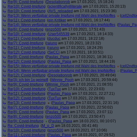
Re(9): Covid-Impfung
(
Desolationrob
am 17.03.2021, 15:18:24)
Re(10): Covid-Impfung
(
scientificallyilliterate
am 17.03.2021, 15:20:13)
Re(10): Covid-Impfung
(
AVS_reloaded
am 17.03.2021, 15:23:36)
Re(13): Wenn verfügbar private Impfung mit Wahl des Impfstoffes
(
cell2ndf
Re(11): Covid-Impfung
(
ein Kritiker
am 17.03.2021, 16:17:44)
Re(14): Wenn verfügbar private Impfung mit Wahl des Impfstoffes
(
Paulas_Pa
Re(6): Covid-Impfung
(
enzo500
am 17.03.2021, 17:51:43)
Re(10): Covid-Impfung
(
User545539
am 17.03.2021, 18:14:33)
Re(11): Covid-Impfung
(
ducduc
am 17.03.2021, 18:22:18)
Re(7): Covid-Impfung
(
raiuno
am 17.03.2021, 18:23:32)
Re(11): Covid-Impfung
(
raiuno
am 17.03.2021, 18:24:29)
Re(12): Covid-Impfung
(
SeCCi
am 17.03.2021, 18:33:51)
Re(9): Covid-Impfung
(
Paulas_Papa
am 17.03.2021, 18:36:11)
Re(12): Covid-Impfung
(
Paulas_Papa
am 17.03.2021, 18:44:19)
Re(15): Wenn verfügbar private Impfung mit Wahl des Impfstoffes
(
cell2ndf
Re(14): Wenn verfügbar private Impfung mit Wahl des Impfstoffes
(
Paulas_
Re(12): Covid-Impfung
(
Desolationrob
am 17.03.2021, 20:49:04)
Re(3): ich bin 1x geimpft
(
Winnie_Pooh
am 17.03.2021, 20:59:44)
Re(9): Covid-Impfung
(
Winnie_Pooh
am 17.03.2021, 21:08:55)
Re(10): Covid-Impfung
(
TuxTux
am 17.03.2021, 22:23:03)
Re(11): Covid-Impfung
(
Paulas_Papa
am 17.03.2021, 22:27:21)
Re(12): Covid-Impfung
(
TuxTux
am 17.03.2021, 22:28:06)
Re(13): Covid-Impfung
(
Paulas_Papa
am 17.03.2021, 22:31:16)
Re(7): Covid-Impfung
(
Paulas_Papa
am 17.03.2021, 22:50:02)
Re(8): Covid-Impfung
(
Paulas_Papa
am 17.03.2021, 23:07:11)
Re(8): Covid-Impfung
(
enzo500
am 17.03.2021, 23:50:47)
Re(9): Covid-Impfung
(
Paulas_Papa
am 18.03.2021, 00:10:07)
Re: Covid-Impfung
(
M_o_D
am 18.03.2021, 00:41:46)
Re(10): Covid-Impfung
(
enzo500
am 18.03.2021, 07:10:06)
Re(11): Covid-Impfung
(
Paulas_Papa
am 18.03.2021, 07:29:52)