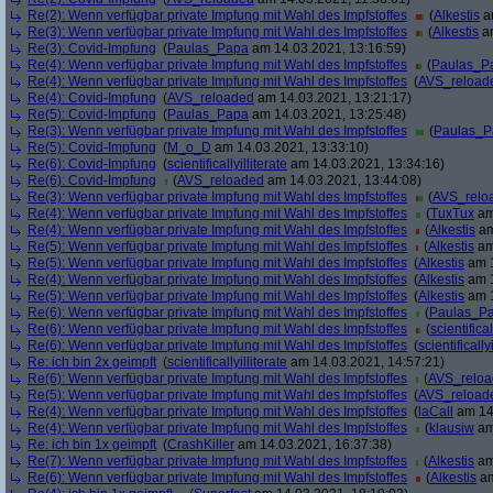
Re(2): Wenn verfügbar private Impfung mit Wahl des Impfstoffes
(
Alkestis
am
Re(3): Wenn verfügbar private Impfung mit Wahl des Impfstoffes
(
Alkestis
am
Re(3): Covid-Impfung
(
Paulas_Papa
am 14.03.2021, 13:16:59)
Re(4): Wenn verfügbar private Impfung mit Wahl des Impfstoffes
(
Paulas_P
Re(4): Wenn verfügbar private Impfung mit Wahl des Impfstoffes
(
AVS_reload
Re(4): Covid-Impfung
(
AVS_reloaded
am 14.03.2021, 13:21:17)
Re(5): Covid-Impfung
(
Paulas_Papa
am 14.03.2021, 13:25:48)
Re(3): Wenn verfügbar private Impfung mit Wahl des Impfstoffes
(
Paulas_P
Re(5): Covid-Impfung
(
M_o_D
am 14.03.2021, 13:33:10)
Re(6): Covid-Impfung
(
scientificallyilliterate
am 14.03.2021, 13:34:16)
Re(6): Covid-Impfung
(
AVS_reloaded
am 14.03.2021, 13:44:08)
Re(3): Wenn verfügbar private Impfung mit Wahl des Impfstoffes
(
AVS_relo
Re(4): Wenn verfügbar private Impfung mit Wahl des Impfstoffes
(
TuxTux
am
Re(4): Wenn verfügbar private Impfung mit Wahl des Impfstoffes
(
Alkestis
am
Re(5): Wenn verfügbar private Impfung mit Wahl des Impfstoffes
(
Alkestis
am
Re(5): Wenn verfügbar private Impfung mit Wahl des Impfstoffes
(
Alkestis
am 1
Re(4): Wenn verfügbar private Impfung mit Wahl des Impfstoffes
(
Alkestis
am 1
Re(5): Wenn verfügbar private Impfung mit Wahl des Impfstoffes
(
Alkestis
am 1
Re(6): Wenn verfügbar private Impfung mit Wahl des Impfstoffes
(
Paulas_P
Re(6): Wenn verfügbar private Impfung mit Wahl des Impfstoffes
(
scientifical
Re(6): Wenn verfügbar private Impfung mit Wahl des Impfstoffes
(
scientifically
Re: ich bin 2x geimpft
(
scientificallyilliterate
am 14.03.2021, 14:57:21)
Re(6): Wenn verfügbar private Impfung mit Wahl des Impfstoffes
(
AVS_relo
Re(5): Wenn verfügbar private Impfung mit Wahl des Impfstoffes
(
AVS_reload
Re(4): Wenn verfügbar private Impfung mit Wahl des Impfstoffes
(
laCall
am 14.
Re(4): Wenn verfügbar private Impfung mit Wahl des Impfstoffes
(
klausiw
am
Re: ich bin 1x geimpft
(
CrashKiller
am 14.03.2021, 16:37:38)
Re(7): Wenn verfügbar private Impfung mit Wahl des Impfstoffes
(
Alkestis
am
Re(6): Wenn verfügbar private Impfung mit Wahl des Impfstoffes
(
Alkestis
am