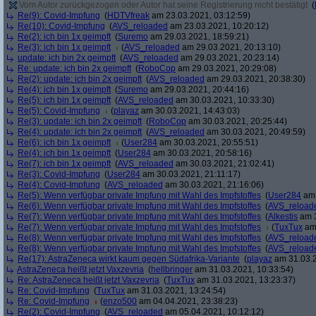
Vom Autor zurückgezogen oder Autor hat seine Registrierung nicht bestätigt
(
Re(9): Covid-Impfung
(
HDTVfreak
am 23.03.2021, 03:12:59)
Re(10): Covid-Impfung
(
AVS_reloaded
am 23.03.2021, 10:20:12)
Re(2): ich bin 1x geimpft
(
Suremo
am 29.03.2021, 18:59:21)
Re(3): ich bin 1x geimpft
(
AVS_reloaded
am 29.03.2021, 20:13:10)
update: ich bin 2x geimpft
(
AVS_reloaded
am 29.03.2021, 20:23:14)
Re: update: ich bin 2x geimpft
(
RoboCop
am 29.03.2021, 20:29:08)
Re(2): update: ich bin 2x geimpft
(
AVS_reloaded
am 29.03.2021, 20:38:30)
Re(4): ich bin 1x geimpft
(
Suremo
am 29.03.2021, 20:44:16)
Re(5): ich bin 1x geimpft
(
AVS_reloaded
am 30.03.2021, 10:33:30)
Re(5): Covid-Impfung
(
playaz
am 30.03.2021, 14:43:03)
Re(3): update: ich bin 2x geimpft
(
RoboCop
am 30.03.2021, 20:25:44)
Re(4): update: ich bin 2x geimpft
(
AVS_reloaded
am 30.03.2021, 20:49:59)
Re(6): ich bin 1x geimpft
(
User284
am 30.03.2021, 20:55:51)
Re(4): ich bin 1x geimpft
(
User284
am 30.03.2021, 20:58:16)
Re(7): ich bin 1x geimpft
(
AVS_reloaded
am 30.03.2021, 21:02:41)
Re(3): Covid-Impfung
(
User284
am 30.03.2021, 21:11:17)
Re(4): Covid-Impfung
(
AVS_reloaded
am 30.03.2021, 21:16:06)
Re(5): Wenn verfügbar private Impfung mit Wahl des Impfstoffes
(
User284
am 
Re(6): Wenn verfügbar private Impfung mit Wahl des Impfstoffes
(
AVS_reload
Re(7): Wenn verfügbar private Impfung mit Wahl des Impfstoffes
(
Alkestis
am 3
Re(7): Wenn verfügbar private Impfung mit Wahl des Impfstoffes
(
TuxTux
am 
Re(8): Wenn verfügbar private Impfung mit Wahl des Impfstoffes
(
AVS_reload
Re(8): Wenn verfügbar private Impfung mit Wahl des Impfstoffes
(
AVS_reload
Re(17): AstraZeneca wirkt kaum gegen Südafrika-Variante
(
playaz
am 31.03.2
AstraZeneca heißt jetzt Vaxzevria
(
hellbringer
am 31.03.2021, 10:33:54)
Re: AstraZeneca heißt jetzt Vaxzevria
(
TuxTux
am 31.03.2021, 13:23:37)
Re: Covid-Impfung
(
TuxTux
am 31.03.2021, 13:24:54)
Re: Covid-Impfung
(
enzo500
am 04.04.2021, 23:38:23)
Re(2): Covid-Impfung
(
AVS_reloaded
am 05.04.2021, 10:12:12)