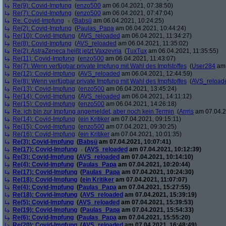
Re(9): Covid-Impfung
(
enzo500
am 06.04.2021, 07:38:50)
Re(7): Covid-Impfung
(
enzo500
am 06.04.2021, 07:47:04)
Re: Covid-Impfung
(
Babsü
am 06.04.2021, 10:24:25)
Re(2): Covid-Impfung
(
Paulas_Papa
am 06.04.2021, 10:44:24)
Re(10): Covid-Impfung
(
AVS_reloaded
am 06.04.2021, 11:34:27)
Re(8): Covid-Impfung
(
AVS_reloaded
am 06.04.2021, 11:35:02)
Re(2): AstraZeneca heißt jetzt Vaxzevria
(
TuxTux
am 06.04.2021, 11:35:55)
Re(11): Covid-Impfung
(
enzo500
am 06.04.2021, 11:43:07)
Re(7): Wenn verfügbar private Impfung mit Wahl des Impfstoffes
(
User284
am 
Re(12): Covid-Impfung
(
AVS_reloaded
am 06.04.2021, 12:44:59)
Re(8): Wenn verfügbar private Impfung mit Wahl des Impfstoffes
(
AVS_reload
Re(13): Covid-Impfung
(
enzo500
am 06.04.2021, 13:45:24)
Re(14): Covid-Impfung
(
AVS_reloaded
am 06.04.2021, 14:11:12)
Re(15): Covid-Impfung
(
enzo500
am 06.04.2021, 14:26:18)
Re: ich bin zur Impfung angemeldet, aber noch kein Termin
(
Arrris
am 07.04.2
Re(14): Covid-Impfung
(
ein Kritiker
am 07.04.2021, 09:15:11)
Re(15): Covid-Impfung
(
enzo500
am 07.04.2021, 09:30:25)
Re(16): Covid-Impfung
(
ein Kritiker
am 07.04.2021, 10:01:35)
Re(3): Covid-Impfung
(
Babsü
am 07.04.2021, 10:07:41)
Re(17): Covid-Impfung
(
AVS_reloaded
am 07.04.2021, 10:12:39)
Re(3): Covid-Impfung
(
AVS_reloaded
am 07.04.2021, 10:14:10)
Re(4): Covid-Impfung
(
Paulas_Papa
am 07.04.2021, 10:20:44)
Re(17): Covid-Impfung
(
Paulas_Papa
am 07.04.2021, 10:24:30)
Re(18): Covid-Impfung
(
ein Kritiker
am 07.04.2021, 11:07:07)
Re(4): Covid-Impfung
(
Paulas_Papa
am 07.04.2021, 15:27:55)
Re(18): Covid-Impfung
(
AVS_reloaded
am 07.04.2021, 15:39:19)
Re(5): Covid-Impfung
(
AVS_reloaded
am 07.04.2021, 15:39:53)
Re(19): Covid-Impfung
(
Paulas_Papa
am 07.04.2021, 15:54:33)
Re(6): Covid-Impfung
(
Paulas_Papa
am 07.04.2021, 15:55:20)
Re(20): Covid-Impfung
(
AVS_reloaded
am 07.04.2021, 16:48:49)