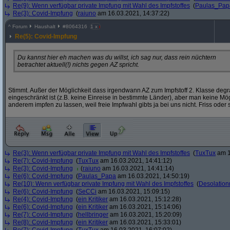
Re(9): Wenn verfügbar private Impfung mit Wahl des Impfstoffes
(
Paulas_Pap
Re(3): Covid-Impfung
(
raiuno
am 16.03.2021, 14:37:22)
^
Forum
Haushalt
#
8064316
1 x
Re(5): Covid-Impfung
Du kannst hier eh machen was du willst, ich sag nur, dass rein nüchtern
betrachtet aktuell(!) nichts gegen AZ spricht.
Stimmt. Außer der Möglichkeit dass irgendwann AZ zum Impfstoff 2. Klasse deg
eingeschränkt ist (z.B. keine Einreise in bestimmte Länder), aber man keine Mö
anderem impfen zu lassen, weil freie Impfwahl gibts ja bei uns nicht. Friss oder s
Re(3): Wenn verfügbar private Impfung mit Wahl des Impfstoffes
(
TuxTux
am 1
Re(7): Covid-Impfung
(
TuxTux
am 16.03.2021, 14:41:12)
Re(3): Covid-Impfung
(
raiuno
am 16.03.2021, 14:41:14)
Re(6): Covid-Impfung
(
Paulas_Papa
am 16.03.2021, 14:50:19)
Re(10): Wenn verfügbar private Impfung mit Wahl des Impfstoffes
(
Desolation
Re(6): Covid-Impfung
(
SeCCi
am 16.03.2021, 15:09:15)
Re(4): Covid-Impfung
(
ein Kritiker
am 16.03.2021, 15:12:28)
Re(6): Covid-Impfung
(
ein Kritiker
am 16.03.2021, 15:14:06)
Re(7): Covid-Impfung
(
hellbringer
am 16.03.2021, 15:20:09)
Re(8): Covid-Impfung
(
ein Kritiker
am 16.03.2021, 15:33:01)