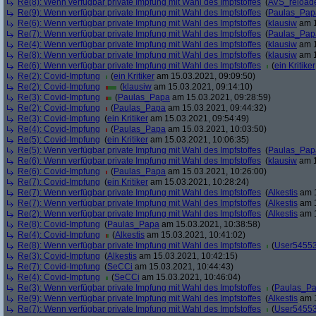
Re(8): Wenn verfügbar private Impfung mit Wahl des Impfstoffes
(
AVS_reload
Re(9): Wenn verfügbar private Impfung mit Wahl des Impfstoffes
(
Paulas_Pap
Re(6): Wenn verfügbar private Impfung mit Wahl des Impfstoffes
(
klausiw
am 1
Re(7): Wenn verfügbar private Impfung mit Wahl des Impfstoffes
(
Paulas_Pap
Re(4): Wenn verfügbar private Impfung mit Wahl des Impfstoffes
(
klausiw
am 1
Re(8): Wenn verfügbar private Impfung mit Wahl des Impfstoffes
(
klausiw
am 1
Re(6): Wenn verfügbar private Impfung mit Wahl des Impfstoffes
(
ein Kritiker
Re(2): Covid-Impfung
(
ein Kritiker
am 15.03.2021, 09:09:50)
Re(2): Covid-Impfung
(
klausiw
am 15.03.2021, 09:14:10)
Re(3): Covid-Impfung
(
Paulas_Papa
am 15.03.2021, 09:28:59)
Re(2): Covid-Impfung
(
Paulas_Papa
am 15.03.2021, 09:44:32)
Re(3): Covid-Impfung
(
ein Kritiker
am 15.03.2021, 09:54:49)
Re(4): Covid-Impfung
(
Paulas_Papa
am 15.03.2021, 10:03:50)
Re(5): Covid-Impfung
(
ein Kritiker
am 15.03.2021, 10:06:35)
Re(5): Wenn verfügbar private Impfung mit Wahl des Impfstoffes
(
Paulas_Pap
Re(6): Wenn verfügbar private Impfung mit Wahl des Impfstoffes
(
klausiw
am 1
Re(6): Covid-Impfung
(
Paulas_Papa
am 15.03.2021, 10:26:00)
Re(7): Covid-Impfung
(
ein Kritiker
am 15.03.2021, 10:28:24)
Re(7): Wenn verfügbar private Impfung mit Wahl des Impfstoffes
(
Alkestis
am 1
Re(7): Wenn verfügbar private Impfung mit Wahl des Impfstoffes
(
Alkestis
am 1
Re(2): Wenn verfügbar private Impfung mit Wahl des Impfstoffes
(
Alkestis
am 1
Re(8): Covid-Impfung
(
Paulas_Papa
am 15.03.2021, 10:38:58)
Re(4): Covid-Impfung
(
Alkestis
am 15.03.2021, 10:41:02)
Re(8): Wenn verfügbar private Impfung mit Wahl des Impfstoffes
(
User5455
Re(3): Covid-Impfung
(
Alkestis
am 15.03.2021, 10:42:15)
Re(7): Covid-Impfung
(
SeCCi
am 15.03.2021, 10:44:43)
Re(4): Covid-Impfung
(
SeCCi
am 15.03.2021, 10:46:04)
Re(3): Wenn verfügbar private Impfung mit Wahl des Impfstoffes
(
Paulas_P
Re(9): Wenn verfügbar private Impfung mit Wahl des Impfstoffes
(
Alkestis
am 1
Re(7): Wenn verfügbar private Impfung mit Wahl des Impfstoffes
(
User5455