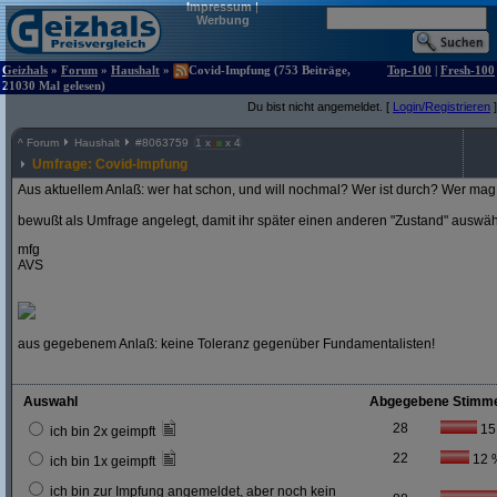
Impressum
|
Werbung
Geizhals
»
Forum
»
Haushalt
»
Covid-Impfung (753 Beiträge,
Top-100
|
Fresh-100
21030 Mal gelesen)
Du bist nicht angemeldet. [
Login/Registrieren
]
^
Forum
Haushalt
#
8063759
1 x
x 4
Umfrage: Covid-Impfung
Aus aktuellem Anlaß: wer hat schon, und will nochmal? Wer ist durch? Wer mag 
bewußt als Umfrage angelegt, damit ihr später einen anderen "Zustand" auswä
mfg
AVS
aus gegebenem Anlaß: keine Toleranz gegenüber Fundamentalisten!
Auswahl
Abgegebene Stimm
28
15
ich bin 2x geimpft
22
12 
ich bin 1x geimpft
ich bin zur Impfung angemeldet, aber noch kein