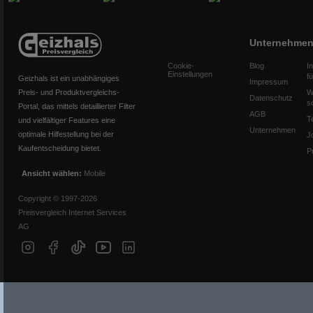
Unternehme
Cookie-
Blog
I
Einstellungen
f
Geizhals ist ein unabhängiges
Impressum
Preis- und Produktvergleichs-
W
Datenschutz
s
Portal, das mittels detaillierter Filter
AGB
T
und vielfältiger Features eine
Unternehmen
optimale Hilfestellung bei der
J
Kaufentscheidung bietet.
P
Ansicht wählen:
Mobile
Copyright © 1997-2026
Preisvergleich Internet Services
AG