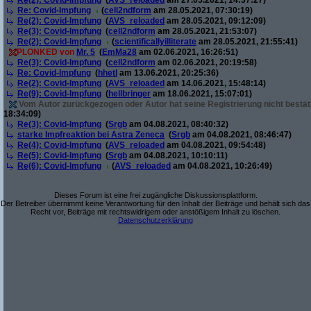
Re(2): Covid-Impfung
(
AVS_reloaded
am 27.05.2021, 14:37:27)
Re: Covid-Impfung
(
cell2ndform
am 28.05.2021, 07:30:19)
Re(2): Covid-Impfung
(
AVS_reloaded
am 28.05.2021, 09:12:09)
Re(3): Covid-Impfung
(
cell2ndform
am 28.05.2021, 21:53:07)
Re(2): Covid-Impfung
(
scientificallyilliterate
am 28.05.2021, 21:55:41)
PLONKED von
Mr. 5
(
EmMa28
am 02.06.2021, 16:26:51)
Re(3): Covid-Impfung
(
cell2ndform
am 02.06.2021, 20:19:58)
Re: Covid-Impfung
(
hhetl
am 13.06.2021, 20:25:36)
Re(2): Covid-Impfung
(
AVS_reloaded
am 14.06.2021, 15:48:14)
Re(9): Covid-Impfung
(
hellbringer
am 18.06.2021, 15:07:01)
Vom Autor zurückgezogen oder Autor hat seine Registrierung nicht bestät
18:34:09)
Re(3): Covid-Impfung
(
Srgb
am 04.08.2021, 08:40:32)
starke Impfreaktion bei Astra Zeneca
(
Srgb
am 04.08.2021, 08:46:47)
Re(4): Covid-Impfung
(
AVS_reloaded
am 04.08.2021, 09:54:48)
Re(5): Covid-Impfung
(
Srgb
am 04.08.2021, 10:10:11)
Re(6): Covid-Impfung
(
AVS_reloaded
am 04.08.2021, 10:26:49)
Dieses Forum ist eine frei zugängliche Diskussionsplattform.
Der Betreiber übernimmt keine Verantwortung für den Inhalt der Beiträge und behält sich das
Recht vor, Beiträge mit rechtswidrigem oder anstößigem Inhalt zu löschen.
Datenschutzerklärung