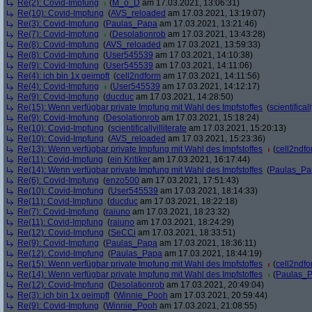
Re(2): Covid-Impfung
(
M_o_D
am 17.03.2021, 13:06:31)
Re(10): Covid-Impfung
(
AVS_reloaded
am 17.03.2021, 13:19:07)
Re(3): Covid-Impfung
(
Paulas_Papa
am 17.03.2021, 13:21:46)
Re(7): Covid-Impfung
(
Desolationrob
am 17.03.2021, 13:43:28)
Re(8): Covid-Impfung
(
AVS_reloaded
am 17.03.2021, 13:59:33)
Re(8): Covid-Impfung
(
User545539
am 17.03.2021, 14:10:38)
Re(9): Covid-Impfung
(
User545539
am 17.03.2021, 14:11:06)
Re(4): ich bin 1x geimpft
(
cell2ndform
am 17.03.2021, 14:11:56)
Re(4): Covid-Impfung
(
User545539
am 17.03.2021, 14:12:17)
Re(9): Covid-Impfung
(
ducduc
am 17.03.2021, 14:28:50)
Re(15): Wenn verfügbar private Impfung mit Wahl des Impfstoffes
(
scientificall
Re(9): Covid-Impfung
(
Desolationrob
am 17.03.2021, 15:18:24)
Re(10): Covid-Impfung
(
scientificallyilliterate
am 17.03.2021, 15:20:13)
Re(10): Covid-Impfung
(
AVS_reloaded
am 17.03.2021, 15:23:36)
Re(13): Wenn verfügbar private Impfung mit Wahl des Impfstoffes
(
cell2ndf
Re(11): Covid-Impfung
(
ein Kritiker
am 17.03.2021, 16:17:44)
Re(14): Wenn verfügbar private Impfung mit Wahl des Impfstoffes
(
Paulas_Pa
Re(6): Covid-Impfung
(
enzo500
am 17.03.2021, 17:51:43)
Re(10): Covid-Impfung
(
User545539
am 17.03.2021, 18:14:33)
Re(11): Covid-Impfung
(
ducduc
am 17.03.2021, 18:22:18)
Re(7): Covid-Impfung
(
raiuno
am 17.03.2021, 18:23:32)
Re(11): Covid-Impfung
(
raiuno
am 17.03.2021, 18:24:29)
Re(12): Covid-Impfung
(
SeCCi
am 17.03.2021, 18:33:51)
Re(9): Covid-Impfung
(
Paulas_Papa
am 17.03.2021, 18:36:11)
Re(12): Covid-Impfung
(
Paulas_Papa
am 17.03.2021, 18:44:19)
Re(15): Wenn verfügbar private Impfung mit Wahl des Impfstoffes
(
cell2ndf
Re(14): Wenn verfügbar private Impfung mit Wahl des Impfstoffes
(
Paulas_
Re(12): Covid-Impfung
(
Desolationrob
am 17.03.2021, 20:49:04)
Re(3): ich bin 1x geimpft
(
Winnie_Pooh
am 17.03.2021, 20:59:44)
Re(9): Covid-Impfung
(
Winnie_Pooh
am 17.03.2021, 21:08:55)