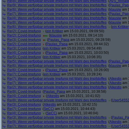
Re(8): Wenn verfügbar private Impfung mit Wahl des Impfstoffes
(
AVS_reload
Re(9): Wenn verfügbar private Impfung mit Wahl des Impfstoffes
(
Paulas_Pap
Re(6): Wenn verfügbar private Impfung mit Wahl des Impfstoffes
(
klausiw
am 1
Re(7): Wenn verfügbar private Impfung mit Wahl des Impfstoffes
(
Paulas_Pap
Re(4): Wenn verfügbar private Impfung mit Wahl des Impfstoffes
(
klausiw
am 1
Re(8): Wenn verfügbar private Impfung mit Wahl des Impfstoffes
(
klausiw
am 1
Re(6): Wenn verfügbar private Impfung mit Wahl des Impfstoffes
(
ein Kritiker
Re(2): Covid-Impfung
(
ein Kritiker
am 15.03.2021, 09:09:50)
Re(2): Covid-Impfung
(
klausiw
am 15.03.2021, 09:14:10)
Re(3): Covid-Impfung
(
Paulas_Papa
am 15.03.2021, 09:28:59)
Re(2): Covid-Impfung
(
Paulas_Papa
am 15.03.2021, 09:44:32)
Re(3): Covid-Impfung
(
ein Kritiker
am 15.03.2021, 09:54:49)
Re(4): Covid-Impfung
(
Paulas_Papa
am 15.03.2021, 10:03:50)
Re(5): Covid-Impfung
(
ein Kritiker
am 15.03.2021, 10:06:35)
Re(5): Wenn verfügbar private Impfung mit Wahl des Impfstoffes
(
Paulas_Pap
Re(6): Wenn verfügbar private Impfung mit Wahl des Impfstoffes
(
klausiw
am 1
Re(6): Covid-Impfung
(
Paulas_Papa
am 15.03.2021, 10:26:00)
Re(7): Covid-Impfung
(
ein Kritiker
am 15.03.2021, 10:28:24)
Re(7): Wenn verfügbar private Impfung mit Wahl des Impfstoffes
(
Alkestis
am 1
Re(7): Wenn verfügbar private Impfung mit Wahl des Impfstoffes
(
Alkestis
am 1
Re(2): Wenn verfügbar private Impfung mit Wahl des Impfstoffes
(
Alkestis
am 1
Re(8): Covid-Impfung
(
Paulas_Papa
am 15.03.2021, 10:38:58)
Re(4): Covid-Impfung
(
Alkestis
am 15.03.2021, 10:41:02)
Re(8): Wenn verfügbar private Impfung mit Wahl des Impfstoffes
(
User5455
Re(3): Covid-Impfung
(
Alkestis
am 15.03.2021, 10:42:15)
Re(7): Covid-Impfung
(
SeCCi
am 15.03.2021, 10:44:43)
Re(4): Covid-Impfung
(
SeCCi
am 15.03.2021, 10:46:04)
Re(3): Wenn verfügbar private Impfung mit Wahl des Impfstoffes
(
Paulas_P
Re(9): Wenn verfügbar private Impfung mit Wahl des Impfstoffes
(
Alkestis
am 1
Re(7): Wenn verfügbar private Impfung mit Wahl des Impfstoffes
(
User5455