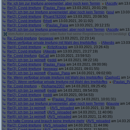
Re: ich bin zur Impfung angemeldet, aber noch kein Termin
(
Ascotty
am 13.0
Re(3): Covid-Impfung
(
Paulas_Papa
am 13.03.2021, 20:01:29)
Re(2): ich bin zur Impfung angemeldet, aber noch kein Termin
(
soul
am 13.03.
Re(2): Covid-Impfung
(
Picard782000
am 13.03.2021, 20:08:50)
Re(2): Covid-Impfung
(
hhetl
am 13.03.2021, 20:11:02)
Re(3): Covid-Impfung
(
Paulas_Papa
am 13.03.2021, 20:12:15)
Re(3): ich bin zur Impfung angemeldet, aber noch kein Termin
(
Ascotty
am 13.
Vom Autor zurückgezogen oder Autor hat seine Registrierung nicht bestätigt
(
Re: Covid-Impfung
(
woswasi
am 13.03.2021, 22:23:14)
Wenn verfügbar private Impfung mit Wahl des Impfstoffes
(
Alkestis
am 13.03.
Re(4): Covid-Impfung
(
KritziKracksi
am 13.03.2021, 23:26:43)
Re(2): Covid-Impfung
(
Alkestis
am 13.03.2021, 23:27:19)
Re: Covid-Impfung
(
laCall
am 13.03.2021, 23:59:52)
Re(2): ich bin 1x geimpft
(
reddi
am 14.03.2021, 08:22:16)
Re(5): Covid-Impfung
(
Paulas_Papa
am 14.03.2021, 09:00:06)
Re(3): Covid-Impfung
(
woswasi
am 14.03.2021, 09:01:55)
Re(3): ich bin 1x geimpft
(
Paulas_Papa
am 14.03.2021, 09:02:00)
Re: Wenn verfügbar private Impfung mit Wahl des Impfstoffes
(
Zaphod1
am 14
Re(2): Wenn verfügbar private Impfung mit Wahl des Impfstoffes
(
Paulas_P
Re: Covid-Impfung
(
NoName2007
am 14.03.2021, 09:25:45)
Re(4): ich bin 1x geimpft
(
reddi
am 14.03.2021, 09:54:03)
Re(2): Covid-Impfung
(
reddi
am 14.03.2021, 09:54:53)
Re(5): ich bin 1x geimpft
(
Paulas_Papa
am 14.03.2021, 10:01:31)
Re(3): ich bin zur Impfung angemeldet, aber noch kein Termin
(
klausiw
am 14.
Re(3): ich bin 1x geimpft
(
AVS_reloaded
am 14.03.2021, 11:38:33)
Re(3): ich bin 1x geimpft
(
AVS_reloaded
am 14.03.2021, 11:40:06)
Re(6): ich bin 1x geimpft
(
AVS_reloaded
am 14.03.2021, 11:40:35)
ich hatte Corona und brauch keine Impfung mehr
(
AVS_reloaded
am 14.03.20
Re(2): Covid-Impfung
(
AVS_reloaded
am 14.03.2021, 11:44:09)
Re(2): Covid-Impfung
(
AVS_reloaded
am 14.03.2021, 11:50:01)