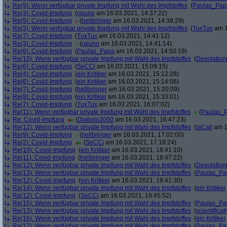
Re(9): Wenn verfügbar private Impfung mit Wahl des Impfstoffes
(
Paulas_Pap
Re(3): Covid-Impfung
(
raiuno
am 16.03.2021, 14:37:22)
Re(5): Covid-Impfung
(
hellbringer
am 16.03.2021, 14:38:29)
Re(3): Wenn verfügbar private Impfung mit Wahl des Impfstoffes
(
TuxTux
am 1
Re(7): Covid-Impfung
(
TuxTux
am 16.03.2021, 14:41:12)
Re(3): Covid-Impfung
(
raiuno
am 16.03.2021, 14:41:14)
Re(6): Covid-Impfung
(
Paulas_Papa
am 16.03.2021, 14:50:19)
Re(10): Wenn verfügbar private Impfung mit Wahl des Impfstoffes
(
Desolation
Re(6): Covid-Impfung
(
SeCCi
am 16.03.2021, 15:09:15)
Re(4): Covid-Impfung
(
ein Kritiker
am 16.03.2021, 15:12:28)
Re(6): Covid-Impfung
(
ein Kritiker
am 16.03.2021, 15:14:06)
Re(7): Covid-Impfung
(
hellbringer
am 16.03.2021, 15:20:09)
Re(8): Covid-Impfung
(
ein Kritiker
am 16.03.2021, 15:33:01)
Re(7): Covid-Impfung
(
TuxTux
am 16.03.2021, 16:07:02)
Re(11): Wenn verfügbar private Impfung mit Wahl des Impfstoffes
(
Paulas_
Re: Covid-Impfung
(
Diabolo2000
am 16.03.2021, 16:47:23)
Re(12): Wenn verfügbar private Impfung mit Wahl des Impfstoffes
(
laCall
am 1
Re(9): Covid-Impfung
(
hellbringer
am 16.03.2021, 17:02:00)
Re(2): Covid-Impfung
(
SeCCi
am 16.03.2021, 17:18:24)
Re(10): Covid-Impfung
(
ein Kritiker
am 16.03.2021, 18:41:10)
Re(11): Covid-Impfung
(
hellbringer
am 16.03.2021, 18:47:22)
Re(12): Wenn verfügbar private Impfung mit Wahl des Impfstoffes
(
Desolation
Re(13): Wenn verfügbar private Impfung mit Wahl des Impfstoffes
(
Paulas_Pa
Re(12): Covid-Impfung
(
ein Kritiker
am 16.03.2021, 19:41:30)
Re(14): Wenn verfügbar private Impfung mit Wahl des Impfstoffes
(
ein Kritiker
Re(12): Covid-Impfung
(
SeCCi
am 16.03.2021, 19:45:52)
Re(15): Wenn verfügbar private Impfung mit Wahl des Impfstoffes
(
Paulas_Pa
Re(13): Wenn verfügbar private Impfung mit Wahl des Impfstoffes
(
scientificall
Re(16): Wenn verfügbar private Impfung mit Wahl des Impfstoffes
(
ein Kritiker
Re(17): Wenn verfügbar private Impfung mit Wahl des Impfstoffes
(
Paulas_Pa