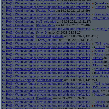
Re(2): Wenn verfügbar private Impfung mit Wahl des Impfstoffes
(
Alkestis
am
Re(3): Wenn verfügbar private Impfung mit Wahl des Impfstoffes
(
Alkestis
am
Re(3): Covid-Impfung
(
Paulas_Papa
am 14.03.2021, 13:16:59)
Re(4): Wenn verfügbar private Impfung mit Wahl des Impfstoffes
(
Paulas_P
Re(4): Wenn verfügbar private Impfung mit Wahl des Impfstoffes
(
AVS_reload
Re(4): Covid-Impfung
(
AVS_reloaded
am 14.03.2021, 13:21:17)
Re(5): Covid-Impfung
(
Paulas_Papa
am 14.03.2021, 13:25:48)
Re(3): Wenn verfügbar private Impfung mit Wahl des Impfstoffes
(
Paulas_P
Re(5): Covid-Impfung
(
M_o_D
am 14.03.2021, 13:33:10)
Re(6): Covid-Impfung
(
scientificallyilliterate
am 14.03.2021, 13:34:16)
Re(6): Covid-Impfung
(
AVS_reloaded
am 14.03.2021, 13:44:08)
Re(3): Wenn verfügbar private Impfung mit Wahl des Impfstoffes
(
AVS_relo
Re(4): Wenn verfügbar private Impfung mit Wahl des Impfstoffes
(
TuxTux
am
Re(4): Wenn verfügbar private Impfung mit Wahl des Impfstoffes
(
Alkestis
am
Re(5): Wenn verfügbar private Impfung mit Wahl des Impfstoffes
(
Alkestis
am
Re(5): Wenn verfügbar private Impfung mit Wahl des Impfstoffes
(
Alkestis
am 1
Re(4): Wenn verfügbar private Impfung mit Wahl des Impfstoffes
(
Alkestis
am 1
Re(5): Wenn verfügbar private Impfung mit Wahl des Impfstoffes
(
Alkestis
am 1
Re(6): Wenn verfügbar private Impfung mit Wahl des Impfstoffes
(
Paulas_P
Re(6): Wenn verfügbar private Impfung mit Wahl des Impfstoffes
(
scientifical
Re(6): Wenn verfügbar private Impfung mit Wahl des Impfstoffes
(
scientifically
Re: ich bin 2x geimpft
(
scientificallyilliterate
am 14.03.2021, 14:57:21)
Re(6): Wenn verfügbar private Impfung mit Wahl des Impfstoffes
(
AVS_relo
Re(5): Wenn verfügbar private Impfung mit Wahl des Impfstoffes
(
AVS_reload
Re(4): Wenn verfügbar private Impfung mit Wahl des Impfstoffes
(
laCall
am 14.
Re(4): Wenn verfügbar private Impfung mit Wahl des Impfstoffes
(
klausiw
am
Re: ich bin 1x geimpft
(
CrashKiller
am 14.03.2021, 16:37:38)
Re(7): Wenn verfügbar private Impfung mit Wahl des Impfstoffes
(
Alkestis
am
Re(6): Wenn verfügbar private Impfung mit Wahl des Impfstoffes
(
Alkestis
am