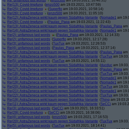
Re: unfamous last words
(
enzo500
am 19.03.2021, 10:46:51)
Re(13): Covid-Impfung
(
enzo500
am 19.03.2021, 10:47:59)
Re(25): Covid-Impfung
(
Superflo
am 19.03.2021, 10:58:14)
Re(26): Covid-Impfung
(
enzo500
am 19.03.2021, 11:05:10)
Re(12): AstraZeneca wirkt kaum gegen Südafrika-Variante
(
Nomade1
am 19.0
Re(26): Covid-Impfung
(
Paulas_Papa
am 19.03.2021, 11:22:43)
Re(13): AstraZeneca wirkt kaum gegen Südafrika-Variante
(
Paulas_Papa
am 1
Re(14): AstraZeneca wirkt kaum gegen Südafrika-Variante
(
Nomade1
am 19.0
Re(2): unfamous last words
(
Paulas_Papa
am 19.03.2021, 12:14:33)
Re(2): unfamous last words
(
Superflo
am 19.03.2021, 12:17:28)
Re(3): unfamous last words
(
TuxTux
am 19.03.2021, 12:26:53)
Re(4): unfamous last words
(
Paulas_Papa
am 19.03.2021, 12:37:14)
Re(15): AstraZeneca wirkt kaum gegen Südafrika-Variante
(
Paulas_Papa
am 1
Re(16): AstraZeneca wirkt kaum gegen Südafrika-Variante
(
TuxTux
am 19.03.
Re(5): unfamous last words
(
TuxTux
am 19.03.2021, 14:55:11)
Re(10): AstraZeneca wirkt kaum gegen Südafrika-Variante
(
ducduc
am 19.03.
Re(17): AstraZeneca wirkt kaum gegen Südafrika-Variante
(
Paulas_Papa
am 1
Re(18): AstraZeneca wirkt kaum gegen Südafrika-Variante
(
TuxTux
am 19.03.
Re(16): AstraZeneca wirkt kaum gegen Südafrika-Variante
(
Nomade1
am 19.0
Re(19): AstraZeneca wirkt kaum gegen Südafrika-Variante
(
Nomade1
am 19.0
Re(20): AstraZeneca wirkt kaum gegen Südafrika-Variante
(
TuxTux
am 19.03.
Re(21): AstraZeneca wirkt kaum gegen Südafrika-Variante
(
Nomade1
am 19.0
Re(22): AstraZeneca wirkt kaum gegen Südafrika-Variante
(
TuxTux
am 19.03.
Re(19): AstraZeneca wirkt kaum gegen Südafrika-Variante
(
Thing
am 19.03.20
Re(11): AstraZeneca wirkt kaum gegen Südafrika-Variante
(
SeCCi
am 19.03.2
Re(3): unfamous last words
(
SeCCi
am 19.03.2021, 16:33:51)
Re(29): Covid-Impfung
(
SeCCi
am 19.03.2021, 16:38:06)
Re(4): unfamous last words
(
enzo500
am 19.03.2021, 17:16:53)
Re(20): AstraZeneca wirkt kaum gegen Südafrika-Variante
(
TuxTux
am 19.03.
Re(5): unfamous last words
(
TuxTux
am 19.03.2021, 18:14:41)