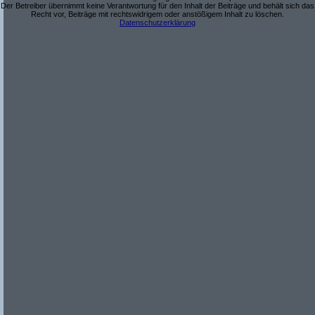
Der Betreiber übernimmt keine Verantwortung für den Inhalt der Beiträge und behält sich das
Recht vor, Beiträge mit rechtswidrigem oder anstößigem Inhalt zu löschen.
Datenschutzerklärung