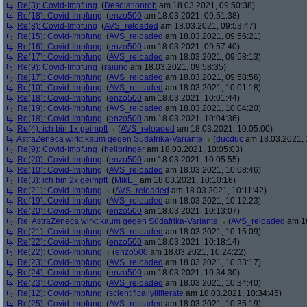
Re(3): Covid-Impfung
(
Desolationrob
am 18.03.2021, 09:50:38)
Re(18): Covid-Impfung
(
enzo500
am 18.03.2021, 09:51:38)
Re(8): Covid-Impfung
(
AVS_reloaded
am 18.03.2021, 09:53:47)
Re(15): Covid-Impfung
(
AVS_reloaded
am 18.03.2021, 09:56:21)
Re(16): Covid-Impfung
(
enzo500
am 18.03.2021, 09:57:40)
Re(17): Covid-Impfung
(
AVS_reloaded
am 18.03.2021, 09:58:13)
Re(9): Covid-Impfung
(
raiuno
am 18.03.2021, 09:58:35)
Re(17): Covid-Impfung
(
AVS_reloaded
am 18.03.2021, 09:58:56)
Re(10): Covid-Impfung
(
AVS_reloaded
am 18.03.2021, 10:01:18)
Re(18): Covid-Impfung
(
enzo500
am 18.03.2021, 10:01:44)
Re(19): Covid-Impfung
(
AVS_reloaded
am 18.03.2021, 10:04:20)
Re(18): Covid-Impfung
(
enzo500
am 18.03.2021, 10:04:36)
Re(4): ich bin 1x geimpft
(
AVS_reloaded
am 18.03.2021, 10:05:00)
AstraZeneca wirkt kaum gegen Südafrika-Variante
(
ducduc
am 18.03.2021, 
Re(9): Covid-Impfung
(
hellbringer
am 18.03.2021, 10:05:03)
Re(20): Covid-Impfung
(
enzo500
am 18.03.2021, 10:05:55)
Re(10): Covid-Impfung
(
AVS_reloaded
am 18.03.2021, 10:08:46)
Re(3): ich bin 2x geimpft
(
MikE_
am 18.03.2021, 10:10:16)
Re(21): Covid-Impfung
(
AVS_reloaded
am 18.03.2021, 10:11:42)
Re(19): Covid-Impfung
(
AVS_reloaded
am 18.03.2021, 10:12:23)
Re(20): Covid-Impfung
(
enzo500
am 18.03.2021, 10:13:07)
Re: AstraZeneca wirkt kaum gegen Südafrika-Variante
(
AVS_reloaded
am 18
Re(21): Covid-Impfung
(
AVS_reloaded
am 18.03.2021, 10:15:09)
Re(22): Covid-Impfung
(
enzo500
am 18.03.2021, 10:18:14)
Re(22): Covid-Impfung
(
enzo500
am 18.03.2021, 10:24:22)
Re(23): Covid-Impfung
(
AVS_reloaded
am 18.03.2021, 10:33:17)
Re(24): Covid-Impfung
(
enzo500
am 18.03.2021, 10:34:30)
Re(23): Covid-Impfung
(
AVS_reloaded
am 18.03.2021, 10:34:40)
Re(12): Covid-Impfung
(
scientificallyilliterate
am 18.03.2021, 10:34:45)
Re(25): Covid-Impfung
(
AVS_reloaded
am 18.03.2021, 10:35:19)