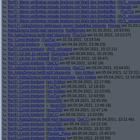
Re(6): Wenn verfügbar private Impfung mit Wahl des Impfstoffes
(
AVS_reload
Re(7): Wenn verfügbar private Impfung mit Wahl des Impfstoffes
(
Alkestis
am 3
Re(7): Wenn verfügbar private Impfung mit Wahl des Impfstoffes
(
TuxTux
am 
Re(8): Wenn verfügbar private Impfung mit Wahl des Impfstoffes
(
AVS_reload
Re(8): Wenn verfügbar private Impfung mit Wahl des Impfstoffes
(
AVS_reload
Re(17): AstraZeneca wirkt kaum gegen Südafrika-Variante
(
playaz
am 31.03.2
AstraZeneca heißt jetzt Vaxzevria
(
hellbringer
am 31.03.2021, 10:33:54)
Re: AstraZeneca heißt jetzt Vaxzevria
(
TuxTux
am 31.03.2021, 13:23:37)
Re: Covid-Impfung
(
TuxTux
am 31.03.2021, 13:24:54)
Re: Covid-Impfung
(
enzo500
am 04.04.2021, 23:38:23)
Re(2): Covid-Impfung
(
AVS_reloaded
am 05.04.2021, 10:12:12)
Re(5): ich bin 1x geimpft
(
Superfast
am 05.04.2021, 10:19:26)
Re(7): ich bin 1x geimpft
(
SeCCi
am 05.04.2021, 10:39:47)
Re(2): Covid-Impfung
(
SeCCi
am 05.04.2021, 10:42:19)
Re: AstraZeneca heißt jetzt Vaxzevria
(
SeCCi
am 05.04.2021, 10:44:02)
Re: AstraZeneca heißt jetzt Vaxzevria
(
ein Kritiker
am 05.04.2021, 12:15:22)
Re(2): AstraZeneca heißt jetzt Vaxzevria
(
ein Kritiker
am 05.04.2021, 12:16:09
Re(2): Covid-Impfung
(
ein Kritiker
am 05.04.2021, 12:17:09)
Re(3): Covid-Impfung
(
TuxTux
am 05.04.2021, 12:18:33)
Re(4): Covid-Impfung
(
ein Kritiker
am 05.04.2021, 12:23:03)
Re(5): Covid-Impfung
(
TuxTux
am 05.04.2021, 12:43:59)
Re(3): Covid-Impfung
(
enzo500
am 05.04.2021, 12:45:39)
Re(3): Covid-Impfung
(
enzo500
am 05.04.2021, 12:46:19)
Re(3): Covid-Impfung
(
enzo500
am 05.04.2021, 12:47:14)
Re(4): Covid-Impfung
(
SeCCi
am 05.04.2021, 13:10:55)
Re(3): AstraZeneca heißt jetzt Vaxzevria
(
SeCCi
am 05.04.2021, 13:11:46)
Re(5): Covid-Impfung
(
enzo500
am 05.04.2021, 14:12:24)
Re(4): Covid-Impfung
(
ein Kritiker
am 05.04.2021, 15:32:32)
Re(5): Covid-Impfung
(
Paulas_Papa
am 05.04.2021, 15:40:27)
Re(4): Covid-Impfung
(
hellbringer
am 05.04.2021, 16:30:56)