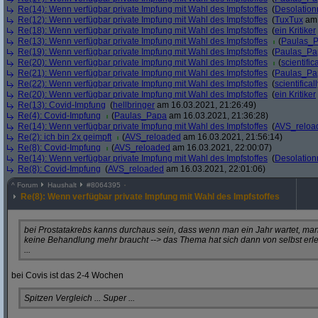
Re(14): Wenn verfügbar private Impfung mit Wahl des Impfstoffes
(
Desolation
Re(12): Wenn verfügbar private Impfung mit Wahl des Impfstoffes
(
TuxTux
am 
Re(18): Wenn verfügbar private Impfung mit Wahl des Impfstoffes
(
ein Kritiker
Re(13): Wenn verfügbar private Impfung mit Wahl des Impfstoffes
(
Paulas_
Re(19): Wenn verfügbar private Impfung mit Wahl des Impfstoffes
(
Paulas_Pa
Re(20): Wenn verfügbar private Impfung mit Wahl des Impfstoffes
(
scientifica
Re(21): Wenn verfügbar private Impfung mit Wahl des Impfstoffes
(
Paulas_Pa
Re(22): Wenn verfügbar private Impfung mit Wahl des Impfstoffes
(
scientificall
Re(20): Wenn verfügbar private Impfung mit Wahl des Impfstoffes
(
ein Kritiker
Re(13): Covid-Impfung
(
hellbringer
am 16.03.2021, 21:26:49)
Re(4): Covid-Impfung
(
Paulas_Papa
am 16.03.2021, 21:36:28)
Re(14): Wenn verfügbar private Impfung mit Wahl des Impfstoffes
(
AVS_reloa
Re(2): ich bin 2x geimpft
(
AVS_reloaded
am 16.03.2021, 21:56:14)
Re(8): Covid-Impfung
(
AVS_reloaded
am 16.03.2021, 22:00:07)
Re(14): Wenn verfügbar private Impfung mit Wahl des Impfstoffes
(
Desolation
Re(8): Covid-Impfung
(
AVS_reloaded
am 16.03.2021, 22:01:06)
^
Forum
Haushalt
#
8064395
Re(8): Wenn verfügbar private Impfung mit Wahl des Impfstoffes
bei Prostatakrebs kanns durchaus sein, dass wenn man ein Jahr wartet, ma
keine Behandlung mehr braucht --> das Thema hat sich dann von selbst erle
...
bei Covis ist das 2-4 Wochen
Spitzen Vergleich ... Super ...