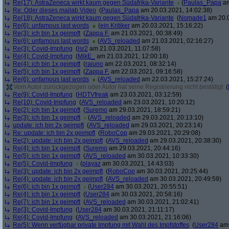
Re(17): AstraZeneca wirkt kaum gegen Südafrika-Variante
(
Paulas_Papa
am
Re: Oder dieses mailab Video
(
Paulas_Papa
am 20.03.2021, 14:02:38)
Re(18): AstraZeneca wirkt kaum gegen Südafrika-Variante
(
Nomade1
am 20.0
Re(6): unfamous last words
(
ein Kritiker
am 20.03.2021, 15:16:22)
Re(3): ich bin 1x geimpft
(
Zappa F.
am 21.03.2021, 00:38:49)
Re(6): unfamous last words
(
AVS_reloaded
am 21.03.2021, 02:16:27)
Re(3): Covid-Impfung
(
lsr2
am 21.03.2021, 11:07:58)
Re(4): Covid-Impfung
(
MikE_
am 21.03.2021, 12:00:18)
Re(4): ich bin 1x geimpft
(
raiuno
am 22.03.2021, 08:32:14)
Re(5): ich bin 1x geimpft
(
Zappa F.
am 22.03.2021, 09:16:58)
Re(6): unfamous last words
(
AVS_reloaded
am 22.03.2021, 15:27:24)
Vom Autor zurückgezogen oder Autor hat seine Registrierung nicht bestätigt
(
Re(9): Covid-Impfung
(
HDTVfreak
am 23.03.2021, 03:12:59)
Re(10): Covid-Impfung
(
AVS_reloaded
am 23.03.2021, 10:20:12)
Re(2): ich bin 1x geimpft
(
Suremo
am 29.03.2021, 18:59:21)
Re(3): ich bin 1x geimpft
(
AVS_reloaded
am 29.03.2021, 20:13:10)
update: ich bin 2x geimpft
(
AVS_reloaded
am 29.03.2021, 20:23:14)
Re: update: ich bin 2x geimpft
(
RoboCop
am 29.03.2021, 20:29:08)
Re(2): update: ich bin 2x geimpft
(
AVS_reloaded
am 29.03.2021, 20:38:30)
Re(4): ich bin 1x geimpft
(
Suremo
am 29.03.2021, 20:44:16)
Re(5): ich bin 1x geimpft
(
AVS_reloaded
am 30.03.2021, 10:33:30)
Re(5): Covid-Impfung
(
playaz
am 30.03.2021, 14:43:03)
Re(3): update: ich bin 2x geimpft
(
RoboCop
am 30.03.2021, 20:25:44)
Re(4): update: ich bin 2x geimpft
(
AVS_reloaded
am 30.03.2021, 20:49:59)
Re(6): ich bin 1x geimpft
(
User284
am 30.03.2021, 20:55:51)
Re(4): ich bin 1x geimpft
(
User284
am 30.03.2021, 20:58:16)
Re(7): ich bin 1x geimpft
(
AVS_reloaded
am 30.03.2021, 21:02:41)
Re(3): Covid-Impfung
(
User284
am 30.03.2021, 21:11:17)
Re(4): Covid-Impfung
(
AVS_reloaded
am 30.03.2021, 21:16:06)
Re(5): Wenn verfügbar private Impfung mit Wahl des Impfstoffes
(
User284
am 