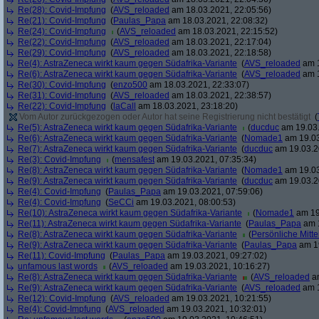
Re(28): Covid-Impfung
(
AVS_reloaded
am 18.03.2021, 22:05:56)
Re(21): Covid-Impfung
(
Paulas_Papa
am 18.03.2021, 22:08:32)
Re(24): Covid-Impfung
(
AVS_reloaded
am 18.03.2021, 22:15:52)
Re(22): Covid-Impfung
(
AVS_reloaded
am 18.03.2021, 22:17:04)
Re(29): Covid-Impfung
(
AVS_reloaded
am 18.03.2021, 22:18:58)
Re(4): AstraZeneca wirkt kaum gegen Südafrika-Variante
(
AVS_reloaded
am 1
Re(6): AstraZeneca wirkt kaum gegen Südafrika-Variante
(
AVS_reloaded
am 1
Re(30): Covid-Impfung
(
enzo500
am 18.03.2021, 22:33:07)
Re(31): Covid-Impfung
(
AVS_reloaded
am 18.03.2021, 22:38:57)
Re(22): Covid-Impfung
(
laCall
am 18.03.2021, 23:18:20)
Vom Autor zurückgezogen oder Autor hat seine Registrierung nicht bestätigt
(
Re(5): AstraZeneca wirkt kaum gegen Südafrika-Variante
(
ducduc
am 19.03.
Re(6): AstraZeneca wirkt kaum gegen Südafrika-Variante
(
Nomade1
am 19.03
Re(7): AstraZeneca wirkt kaum gegen Südafrika-Variante
(
ducduc
am 19.03.2
Re(3): Covid-Impfung
(
mensafest
am 19.03.2021, 07:35:34)
Re(8): AstraZeneca wirkt kaum gegen Südafrika-Variante
(
Nomade1
am 19.03
Re(9): AstraZeneca wirkt kaum gegen Südafrika-Variante
(
ducduc
am 19.03.2
Re(4): Covid-Impfung
(
Paulas_Papa
am 19.03.2021, 07:59:06)
Re(4): Covid-Impfung
(
SeCCi
am 19.03.2021, 08:00:53)
Re(10): AstraZeneca wirkt kaum gegen Südafrika-Variante
(
Nomade1
am 19
Re(11): AstraZeneca wirkt kaum gegen Südafrika-Variante
(
Paulas_Papa
am 1
Re(8): AstraZeneca wirkt kaum gegen Südafrika-Variante
(
Persönliche Mitte
Re(9): AstraZeneca wirkt kaum gegen Südafrika-Variante
(
Paulas_Papa
am 19
Re(11): Covid-Impfung
(
Paulas_Papa
am 19.03.2021, 09:27:02)
unfamous last words
(
AVS_reloaded
am 19.03.2021, 10:16:27)
Re(8): AstraZeneca wirkt kaum gegen Südafrika-Variante
(
AVS_reloaded
am
Re(9): AstraZeneca wirkt kaum gegen Südafrika-Variante
(
AVS_reloaded
am 1
Re(12): Covid-Impfung
(
AVS_reloaded
am 19.03.2021, 10:21:55)
Re(4): Covid-Impfung
(
AVS_reloaded
am 19.03.2021, 10:32:01)