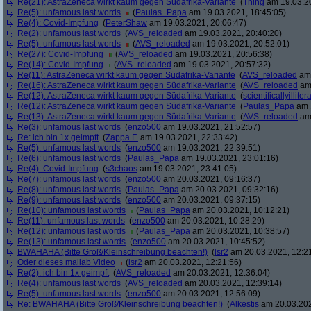
Re(21): AstraZeneca wirkt kaum gegen Südafrika-Variante
(
Thing
am 19.03.20
Re(5): unfamous last words
(
Paulas_Papa
am 19.03.2021, 18:45:05)
Re(4): Covid-Impfung
(
PeterShaw
am 19.03.2021, 20:06:47)
Re(2): unfamous last words
(
AVS_reloaded
am 19.03.2021, 20:40:20)
Re(5): unfamous last words
(
AVS_reloaded
am 19.03.2021, 20:52:01)
Re(27): Covid-Impfung
(
AVS_reloaded
am 19.03.2021, 20:56:38)
Re(14): Covid-Impfung
(
AVS_reloaded
am 19.03.2021, 20:57:32)
Re(11): AstraZeneca wirkt kaum gegen Südafrika-Variante
(
AVS_reloaded
am 
Re(16): AstraZeneca wirkt kaum gegen Südafrika-Variante
(
AVS_reloaded
am 
Re(12): AstraZeneca wirkt kaum gegen Südafrika-Variante
(
scientificallyilliter
Re(12): AstraZeneca wirkt kaum gegen Südafrika-Variante
(
Paulas_Papa
am 1
Re(13): AstraZeneca wirkt kaum gegen Südafrika-Variante
(
AVS_reloaded
am 
Re(3): unfamous last words
(
enzo500
am 19.03.2021, 21:52:57)
Re: ich bin 1x geimpft
(
Zappa F.
am 19.03.2021, 22:33:42)
Re(5): unfamous last words
(
enzo500
am 19.03.2021, 22:39:51)
Re(6): unfamous last words
(
Paulas_Papa
am 19.03.2021, 23:01:16)
Re(4): Covid-Impfung
(
s3chaos
am 19.03.2021, 23:41:05)
Re(7): unfamous last words
(
enzo500
am 20.03.2021, 09:16:37)
Re(8): unfamous last words
(
Paulas_Papa
am 20.03.2021, 09:32:16)
Re(9): unfamous last words
(
enzo500
am 20.03.2021, 09:37:15)
Re(10): unfamous last words
(
Paulas_Papa
am 20.03.2021, 10:12:21)
Re(11): unfamous last words
(
enzo500
am 20.03.2021, 10:28:29)
Re(12): unfamous last words
(
Paulas_Papa
am 20.03.2021, 10:38:57)
Re(13): unfamous last words
(
enzo500
am 20.03.2021, 10:45:52)
BWAHAHA (Bitte Groß/Kleinschreibung beachten!)
(
lsr2
am 20.03.2021, 12:2
Oder dieses mailab Video
(
lsr2
am 20.03.2021, 12:21:56)
Re(2): ich bin 1x geimpft
(
AVS_reloaded
am 20.03.2021, 12:36:04)
Re(4): unfamous last words
(
AVS_reloaded
am 20.03.2021, 12:39:14)
Re(5): unfamous last words
(
enzo500
am 20.03.2021, 12:56:09)
Re: BWAHAHA (Bitte Groß/Kleinschreibung beachten!)
(
Alkestis
am 20.03.202