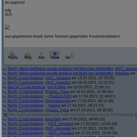
du sagst es!
mfg
AVS
aus gegebenem Anlaß: keine Toleranz gegenüber Fundamentalisten!
Re(8): Wenn verfügbar private Impfung mit Wahl des Impfstoffes
(
AVS_reload
Re(4): Wenn verfügbar private Impfung mit Wahl des Impfstoffes
(
Alkestis
am 1
Re(4): Covid-Impfung
(
AVS_reloaded
am 16.03.2021, 22:19:25)
Re(2): Covid-Impfung
(
AVS_reloaded
am 16.03.2021, 22:22:51)
Re(14): Covid-Impfung
(
ein Kritiker
am 16.03.2021, 22:38:21)
Re(8): Covid-Impfung
(
Paulas_Papa
am 16.03.2021, 22:48:36)
Re(3): Covid-Impfung
(
Diabolo2000
am 17.03.2021, 01:49:07)
Re(3): Covid-Impfung
(
Desolationrob
am 17.03.2021, 08:14:30)
Re(5): Covid-Impfung
(
raiuno
am 17.03.2021, 08:21:22)
Re(6): Covid-Impfung
(
Paulas_Papa
am 17.03.2021, 08:36:55)
Vom Autor zurückgezogen oder Autor hat seine Registrierung nicht bestätigt
(
Re(5): Covid-Impfung
(
enzo500
am 17.03.2021, 09:40:10)
Re(4): Covid-Impfung
(
AVS_reloaded
am 17.03.2021, 10:03:29)
Re(6): Covid-Impfung
(
AVS_reloaded
am 17.03.2021, 10:04:35)
Re(4): Covid-Impfung
(
AVS_reloaded
am 17.03.2021, 10:05:56)