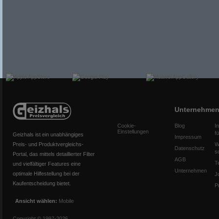
Unternehme
Cookie-
Blog
I
Einstellungen
f
Geizhals ist ein unabhängiges
Impressum
Preis- und Produktvergleichs-
W
Datenschutz
s
Portal, das mittels detaillierter Filter
AGB
T
und vielfältiger Features eine
Unternehmen
optimale Hilfestellung bei der
J
Kaufentscheidung bietet.
P
Ansicht wählen:
Mobile
Copyright © 1997-2026