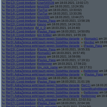
Re(12): Covid-Impfung
(
User545539
am 18.03.2021, 13:02:17)
Re(28): Covid-Impfung
(
enzo500
am 18.03.2021, 13:24:35)
Re(13): Covid-Impfung
(
TuxTux
am 18.03.2021, 13:33:02)
Re(14): Covid-Impfung
(
TuxTux
am 18.03.2021, 13:33:29)
Re(20): Covid-Impfung
(
enzo500
am 18.03.2021, 13:44:27)
Re(21): Covid-Impfung
(
Paulas_Papa
am 18.03.2021, 13:58:19)
Re(22): Covid-Impfung
(
raiuno
am 18.03.2021, 14:24:13)
Re(3): Covid-Impfung
(
M_o_D
am 18.03.2021, 14:24:40)
Re(14): Covid-Impfung
(
Paulas_Papa
am 18.03.2021, 14:50:05)
Re(14): Covid-Impfung
(
ein Kritiker
am 18.03.2021, 14:55:19)
Re(2): AstraZeneca wirkt kaum gegen Südafrika-Variante
(
Nomade1
am 18.
Re(3): AstraZeneca wirkt kaum gegen Südafrika-Variante
(
ducduc
am 18.03
Re(4): AstraZeneca wirkt kaum gegen Südafrika-Variante
(
Paulas_Papa
am 
Re(23): Covid-Impfung
(
Paulas_Papa
am 18.03.2021, 16:55:33)
Re(24): Covid-Impfung
(
Nomade1
am 18.03.2021, 16:57:45)
Re(24): Covid-Impfung
(
raiuno
am 18.03.2021, 16:59:09)
Re(25): Covid-Impfung
(
Paulas_Papa
am 18.03.2021, 17:19:11)
Re(15): Covid-Impfung
(
hellbringer
am 18.03.2021, 17:59:22)
Re(10): Covid-Impfung
(
my_nick_name
am 18.03.2021, 18:17:31)
Re(5): AstraZeneca wirkt kaum gegen Südafrika-Variante
(
hellbringer
am 18.
Re(6): AstraZeneca wirkt kaum gegen Südafrika-Variante
(
Paulas_Papa
am
Re(15): Covid-Impfung
(
ducduc
am 18.03.2021, 20:34:18)
Re(16): Covid-Impfung
(
Paulas_Papa
am 18.03.2021, 21:01:19)
Re(6): AstraZeneca wirkt kaum gegen Südafrika-Variante
(
SeCCi
am 18.03.20
Re(6): AstraZeneca wirkt kaum gegen Südafrika-Variante
(
scientificallyilliterat
Re(7): AstraZeneca wirkt kaum gegen Südafrika-Variante
(
hellbringer
am 18
Re(7): AstraZeneca wirkt kaum gegen Südafrika-Variante
(
hellbringer
am 18.0
Re(26): Covid-Impfung
(
AVS_reloaded
am 18.03.2021, 22:02:31)
Re(27): Covid-Impfung
(
Paulas_Papa
am 18.03.2021, 22:04:18)
Re(20): Covid-Impfung
(
AVS_reloaded
am 18.03.2021, 22:04:56)