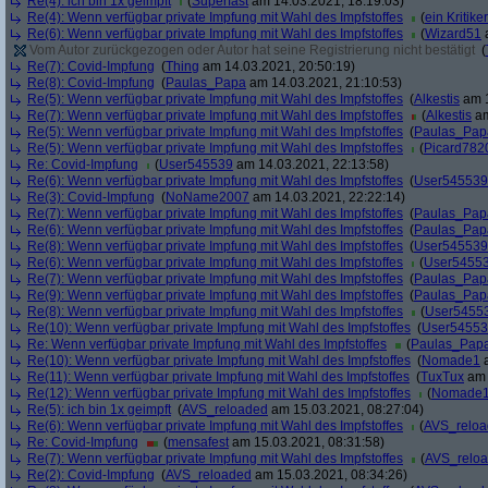
Re(4): ich bin 1x geimpft
(
Superfast
am 14.03.2021, 18:19:03)
Re(4): Wenn verfügbar private Impfung mit Wahl des Impfstoffes
(
ein Kritiker
Re(6): Wenn verfügbar private Impfung mit Wahl des Impfstoffes
(
Wizard51
a
Vom Autor zurückgezogen oder Autor hat seine Registrierung nicht bestätigt
(
Re(7): Covid-Impfung
(
Thing
am 14.03.2021, 20:50:19)
Re(8): Covid-Impfung
(
Paulas_Papa
am 14.03.2021, 21:10:53)
Re(5): Wenn verfügbar private Impfung mit Wahl des Impfstoffes
(
Alkestis
am 1
Re(7): Wenn verfügbar private Impfung mit Wahl des Impfstoffes
(
Alkestis
am
Re(5): Wenn verfügbar private Impfung mit Wahl des Impfstoffes
(
Paulas_Pap
Re(5): Wenn verfügbar private Impfung mit Wahl des Impfstoffes
(
Picard782
Re: Covid-Impfung
(
User545539
am 14.03.2021, 22:13:58)
Re(6): Wenn verfügbar private Impfung mit Wahl des Impfstoffes
(
User545539
Re(3): Covid-Impfung
(
NoName2007
am 14.03.2021, 22:22:14)
Re(7): Wenn verfügbar private Impfung mit Wahl des Impfstoffes
(
Paulas_Pap
Re(6): Wenn verfügbar private Impfung mit Wahl des Impfstoffes
(
Paulas_Pap
Re(8): Wenn verfügbar private Impfung mit Wahl des Impfstoffes
(
User545539
Re(6): Wenn verfügbar private Impfung mit Wahl des Impfstoffes
(
User5455
Re(7): Wenn verfügbar private Impfung mit Wahl des Impfstoffes
(
Paulas_Pap
Re(9): Wenn verfügbar private Impfung mit Wahl des Impfstoffes
(
Paulas_Pap
Re(8): Wenn verfügbar private Impfung mit Wahl des Impfstoffes
(
User5455
Re(10): Wenn verfügbar private Impfung mit Wahl des Impfstoffes
(
User5455
Re: Wenn verfügbar private Impfung mit Wahl des Impfstoffes
(
Paulas_Pap
Re(10): Wenn verfügbar private Impfung mit Wahl des Impfstoffes
(
Nomade1
a
Re(11): Wenn verfügbar private Impfung mit Wahl des Impfstoffes
(
TuxTux
am 
Re(12): Wenn verfügbar private Impfung mit Wahl des Impfstoffes
(
Nomade
Re(5): ich bin 1x geimpft
(
AVS_reloaded
am 15.03.2021, 08:27:04)
Re(6): Wenn verfügbar private Impfung mit Wahl des Impfstoffes
(
AVS_relo
Re: Covid-Impfung
(
mensafest
am 15.03.2021, 08:31:58)
Re(7): Wenn verfügbar private Impfung mit Wahl des Impfstoffes
(
AVS_relo
Re(2): Covid-Impfung
(
AVS_reloaded
am 15.03.2021, 08:34:26)