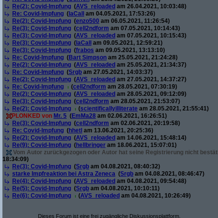
Re(2): Covid-Impfung
(
AVS_reloaded
am 26.04.2021, 10:03:48)
Re: Covid-Impfung
(
laCall
am 04.05.2021, 17:53:26)
Re(2): Covid-Impfung
(
enzo500
am 06.05.2021, 11:26:54)
Re(3): Covid-Impfung
(
cell2ndform
am 07.05.2021, 10:14:43)
Re(3): Covid-Impfung
(
AVS_reloaded
am 07.05.2021, 10:15:43)
Re(3): Covid-Impfung
(
laCall
am 09.05.2021, 12:59:21)
Re(3): Covid-Impfung
(
frabos
am 09.05.2021, 13:13:10)
Re: Covid-Impfung
(
Bart Simpson
am 25.05.2021, 21:24:28)
Re(2): Covid-Impfung
(
AVS_reloaded
am 25.05.2021, 21:34:37)
Re: Covid-Impfung
(
Srgb
am 27.05.2021, 14:03:37)
Re(2): Covid-Impfung
(
AVS_reloaded
am 27.05.2021, 14:37:27)
Re: Covid-Impfung
(
cell2ndform
am 28.05.2021, 07:30:19)
Re(2): Covid-Impfung
(
AVS_reloaded
am 28.05.2021, 09:12:09)
Re(3): Covid-Impfung
(
cell2ndform
am 28.05.2021, 21:53:07)
Re(2): Covid-Impfung
(
scientificallyilliterate
am 28.05.2021, 21:55:41)
PLONKED von
Mr. 5
(
EmMa28
am 02.06.2021, 16:26:51)
Re(3): Covid-Impfung
(
cell2ndform
am 02.06.2021, 20:19:58)
Re: Covid-Impfung
(
hhetl
am 13.06.2021, 20:25:36)
Re(2): Covid-Impfung
(
AVS_reloaded
am 14.06.2021, 15:48:14)
Re(9): Covid-Impfung
(
hellbringer
am 18.06.2021, 15:07:01)
Vom Autor zurückgezogen oder Autor hat seine Registrierung nicht bestät
18:34:09)
Re(3): Covid-Impfung
(
Srgb
am 04.08.2021, 08:40:32)
starke Impfreaktion bei Astra Zeneca
(
Srgb
am 04.08.2021, 08:46:47)
Re(4): Covid-Impfung
(
AVS_reloaded
am 04.08.2021, 09:54:48)
Re(5): Covid-Impfung
(
Srgb
am 04.08.2021, 10:10:11)
Re(6): Covid-Impfung
(
AVS_reloaded
am 04.08.2021, 10:26:49)
Dieses Forum ist eine frei zugängliche Diskussionsplattform.