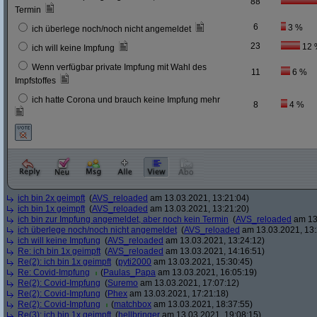
88
Termin
6
3 %
ich überlege noch/noch nicht angemeldet
23
12 
ich will keine Impfung
Wenn verfügbar private Impfung mit Wahl des
11
6 %
Impfstoffes
ich hatte Corona und brauch keine Impfung mehr
8
4 %
ich bin 2x geimpft
(
AVS_reloaded
am 13.03.2021, 13:21:04)
ich bin 1x geimpft
(
AVS_reloaded
am 13.03.2021, 13:21:20)
ich bin zur Impfung angemeldet, aber noch kein Termin
(
AVS_reloaded
am 13.
ich überlege noch/noch nicht angemeldet
(
AVS_reloaded
am 13.03.2021, 13:
ich will keine Impfung
(
AVS_reloaded
am 13.03.2021, 13:24:12)
Re: ich bin 1x geimpft
(
AVS_reloaded
am 13.03.2021, 14:16:51)
Re(2): ich bin 1x geimpft
(
pyti2000
am 13.03.2021, 15:30:45)
Re: Covid-Impfung
(
Paulas_Papa
am 13.03.2021, 16:05:19)
Re(2): Covid-Impfung
(
Suremo
am 13.03.2021, 17:07:12)
Re(2): Covid-Impfung
(
Phex
am 13.03.2021, 17:21:18)
Re(2): Covid-Impfung
(
matchbox
am 13.03.2021, 18:37:55)
Re(3): ich bin 1x geimpft
(
hellbringer
am 13.03.2021, 19:08:15)