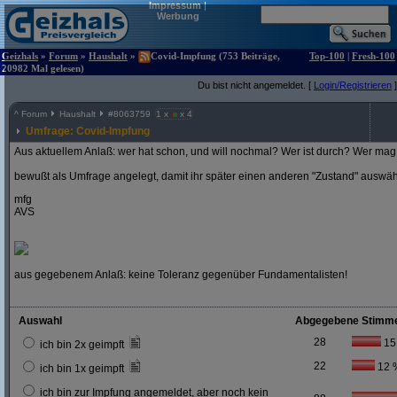
Impressum
|
Werbung
Geizhals
»
Forum
»
Haushalt
»
Covid-Impfung (753 Beiträge,
Top-100
|
Fresh-100
20982 Mal gelesen)
Du bist nicht angemeldet. [
Login/Registrieren
]
^
Forum
Haushalt
#
8063759
1 x
x 4
Umfrage: Covid-Impfung
Aus aktuellem Anlaß: wer hat schon, und will nochmal? Wer ist durch? Wer mag 
bewußt als Umfrage angelegt, damit ihr später einen anderen "Zustand" auswä
mfg
AVS
aus gegebenem Anlaß: keine Toleranz gegenüber Fundamentalisten!
Auswahl
Abgegebene Stimm
28
15
ich bin 2x geimpft
22
12 
ich bin 1x geimpft
ich bin zur Impfung angemeldet, aber noch kein