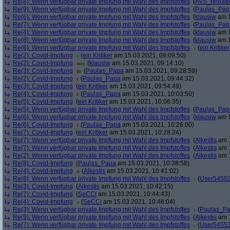
Re(8): Wenn verfügbar private Impfung mit Wahl des Impfstoffes
(
AVS_reload
Re(9): Wenn verfügbar private Impfung mit Wahl des Impfstoffes
(
Paulas_Pap
Re(6): Wenn verfügbar private Impfung mit Wahl des Impfstoffes
(
klausiw
am 1
Re(7): Wenn verfügbar private Impfung mit Wahl des Impfstoffes
(
Paulas_Pap
Re(4): Wenn verfügbar private Impfung mit Wahl des Impfstoffes
(
klausiw
am 1
Re(8): Wenn verfügbar private Impfung mit Wahl des Impfstoffes
(
klausiw
am 1
Re(6): Wenn verfügbar private Impfung mit Wahl des Impfstoffes
(
ein Kritiker
Re(2): Covid-Impfung
(
ein Kritiker
am 15.03.2021, 09:09:50)
Re(2): Covid-Impfung
(
klausiw
am 15.03.2021, 09:14:10)
Re(3): Covid-Impfung
(
Paulas_Papa
am 15.03.2021, 09:28:59)
Re(2): Covid-Impfung
(
Paulas_Papa
am 15.03.2021, 09:44:32)
Re(3): Covid-Impfung
(
ein Kritiker
am 15.03.2021, 09:54:49)
Re(4): Covid-Impfung
(
Paulas_Papa
am 15.03.2021, 10:03:50)
Re(5): Covid-Impfung
(
ein Kritiker
am 15.03.2021, 10:06:35)
Re(5): Wenn verfügbar private Impfung mit Wahl des Impfstoffes
(
Paulas_Pap
Re(6): Wenn verfügbar private Impfung mit Wahl des Impfstoffes
(
klausiw
am 1
Re(6): Covid-Impfung
(
Paulas_Papa
am 15.03.2021, 10:26:00)
Re(7): Covid-Impfung
(
ein Kritiker
am 15.03.2021, 10:28:24)
Re(7): Wenn verfügbar private Impfung mit Wahl des Impfstoffes
(
Alkestis
am 1
Re(7): Wenn verfügbar private Impfung mit Wahl des Impfstoffes
(
Alkestis
am 1
Re(2): Wenn verfügbar private Impfung mit Wahl des Impfstoffes
(
Alkestis
am 1
Re(8): Covid-Impfung
(
Paulas_Papa
am 15.03.2021, 10:38:58)
Re(4): Covid-Impfung
(
Alkestis
am 15.03.2021, 10:41:02)
Re(8): Wenn verfügbar private Impfung mit Wahl des Impfstoffes
(
User5455
Re(3): Covid-Impfung
(
Alkestis
am 15.03.2021, 10:42:15)
Re(7): Covid-Impfung
(
SeCCi
am 15.03.2021, 10:44:43)
Re(4): Covid-Impfung
(
SeCCi
am 15.03.2021, 10:46:04)
Re(3): Wenn verfügbar private Impfung mit Wahl des Impfstoffes
(
Paulas_P
Re(9): Wenn verfügbar private Impfung mit Wahl des Impfstoffes
(
Alkestis
am 1
Re(7): Wenn verfügbar private Impfung mit Wahl des Impfstoffes
(
User5455