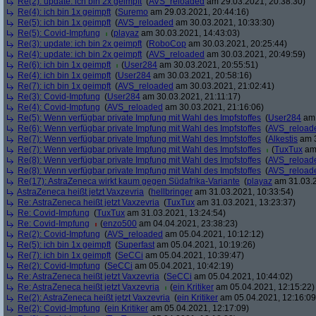
Re(2): update: ich bin 2x geimpft
(
AVS_reloaded
am 29.03.2021, 20:38:30)
Re(4): ich bin 1x geimpft
(
Suremo
am 29.03.2021, 20:44:16)
Re(5): ich bin 1x geimpft
(
AVS_reloaded
am 30.03.2021, 10:33:30)
Re(5): Covid-Impfung
(
playaz
am 30.03.2021, 14:43:03)
Re(3): update: ich bin 2x geimpft
(
RoboCop
am 30.03.2021, 20:25:44)
Re(4): update: ich bin 2x geimpft
(
AVS_reloaded
am 30.03.2021, 20:49:59)
Re(6): ich bin 1x geimpft
(
User284
am 30.03.2021, 20:55:51)
Re(4): ich bin 1x geimpft
(
User284
am 30.03.2021, 20:58:16)
Re(7): ich bin 1x geimpft
(
AVS_reloaded
am 30.03.2021, 21:02:41)
Re(3): Covid-Impfung
(
User284
am 30.03.2021, 21:11:17)
Re(4): Covid-Impfung
(
AVS_reloaded
am 30.03.2021, 21:16:06)
Re(5): Wenn verfügbar private Impfung mit Wahl des Impfstoffes
(
User284
am 
Re(6): Wenn verfügbar private Impfung mit Wahl des Impfstoffes
(
AVS_reload
Re(7): Wenn verfügbar private Impfung mit Wahl des Impfstoffes
(
Alkestis
am 3
Re(7): Wenn verfügbar private Impfung mit Wahl des Impfstoffes
(
TuxTux
am 
Re(8): Wenn verfügbar private Impfung mit Wahl des Impfstoffes
(
AVS_reload
Re(8): Wenn verfügbar private Impfung mit Wahl des Impfstoffes
(
AVS_reload
Re(17): AstraZeneca wirkt kaum gegen Südafrika-Variante
(
playaz
am 31.03.2
AstraZeneca heißt jetzt Vaxzevria
(
hellbringer
am 31.03.2021, 10:33:54)
Re: AstraZeneca heißt jetzt Vaxzevria
(
TuxTux
am 31.03.2021, 13:23:37)
Re: Covid-Impfung
(
TuxTux
am 31.03.2021, 13:24:54)
Re: Covid-Impfung
(
enzo500
am 04.04.2021, 23:38:23)
Re(2): Covid-Impfung
(
AVS_reloaded
am 05.04.2021, 10:12:12)
Re(5): ich bin 1x geimpft
(
Superfast
am 05.04.2021, 10:19:26)
Re(7): ich bin 1x geimpft
(
SeCCi
am 05.04.2021, 10:39:47)
Re(2): Covid-Impfung
(
SeCCi
am 05.04.2021, 10:42:19)
Re: AstraZeneca heißt jetzt Vaxzevria
(
SeCCi
am 05.04.2021, 10:44:02)
Re: AstraZeneca heißt jetzt Vaxzevria
(
ein Kritiker
am 05.04.2021, 12:15:22)
Re(2): AstraZeneca heißt jetzt Vaxzevria
(
ein Kritiker
am 05.04.2021, 12:16:09
Re(2): Covid-Impfung
(
ein Kritiker
am 05.04.2021, 12:17:09)