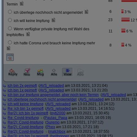
88
Termin
6
3 %
ich überlege noch/noch nicht angemeldet
23
12 
ich will keine Impfung
Wenn verfügbar private Impfung mit Wahl des
11
6 %
Impfstoffes
ich hatte Corona und brauch keine Impfung mehr
8
4 %
ich bin 2x geimpft
(
AVS_reloaded
am 13.03.2021, 13:21:04)
ich bin 1x geimpft
(
AVS_reloaded
am 13.03.2021, 13:21:20)
ich bin zur Impfung angemeldet, aber noch kein Termin
(
AVS_reloaded
am 13.
ich überlege noch/noch nicht angemeldet
(
AVS_reloaded
am 13.03.2021, 13:
ich will keine Impfung
(
AVS_reloaded
am 13.03.2021, 13:24:12)
Re: ich bin 1x geimpft
(
AVS_reloaded
am 13.03.2021, 14:16:51)
Re(2): ich bin 1x geimpft
(
pyti2000
am 13.03.2021, 15:30:45)
Re: Covid-Impfung
(
Paulas_Papa
am 13.03.2021, 16:05:19)
Re(2): Covid-Impfung
(
Suremo
am 13.03.2021, 17:07:12)
Re(2): Covid-Impfung
(
Phex
am 13.03.2021, 17:21:18)
Re(2): Covid-Impfung
(
matchbox
am 13.03.2021, 18:37:55)
Re(3): ich bin 1x geimpft
(
hellbringer
am 13.03.2021, 19:08:15)