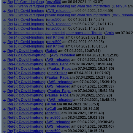
Re(11): Covid-Impfung
(
enzo500
am 06.04.2021, 11:43:07)
Re(7): Wenn verfügbar private Impfung mit Wahl des Impfstoffes
(
User284
am 
Re(12): Covid-Impfung
(
AVS_reloaded
am 06.04.2021, 12:44:59)
Re(8): Wenn verfügbar private Impfung mit Wahl des Impfstoffes
(
AVS_reload
Re(13): Covid-Impfung
(
enzo500
am 06.04.2021, 13:45:24)
Re(14): Covid-Impfung
(
AVS_reloaded
am 06.04.2021, 14:11:12)
Re(15): Covid-Impfung
(
enzo500
am 06.04.2021, 14:26:18)
Re: ich bin zur Impfung angemeldet, aber noch kein Termin
(
Arrris
am 07.04.2
Re(14): Covid-Impfung
(
ein Kritiker
am 07.04.2021, 09:15:11)
Re(15): Covid-Impfung
(
enzo500
am 07.04.2021, 09:30:25)
Re(16): Covid-Impfung
(
ein Kritiker
am 07.04.2021, 10:01:35)
Re(3): Covid-Impfung
(
Babsü
am 07.04.2021, 10:07:41)
Re(17): Covid-Impfung
(
AVS_reloaded
am 07.04.2021, 10:12:39)
Re(3): Covid-Impfung
(
AVS_reloaded
am 07.04.2021, 10:14:10)
Re(4): Covid-Impfung
(
Paulas_Papa
am 07.04.2021, 10:20:44)
Re(17): Covid-Impfung
(
Paulas_Papa
am 07.04.2021, 10:24:30)
Re(18): Covid-Impfung
(
ein Kritiker
am 07.04.2021, 11:07:07)
Re(4): Covid-Impfung
(
Paulas_Papa
am 07.04.2021, 15:27:55)
Re(18): Covid-Impfung
(
AVS_reloaded
am 07.04.2021, 15:39:19)
Re(5): Covid-Impfung
(
AVS_reloaded
am 07.04.2021, 15:39:53)
Re(19): Covid-Impfung
(
Paulas_Papa
am 07.04.2021, 15:54:33)
Re(6): Covid-Impfung
(
Paulas_Papa
am 07.04.2021, 15:55:20)
Re(20): Covid-Impfung
(
AVS_reloaded
am 07.04.2021, 16:48:49)
Re(2): Covid-Impfung
(
laCall
am 08.04.2021, 16:33:53)
Re(3): Covid-Impfung
(
laCall
am 08.04.2021, 16:36:10)
Re(3): Covid-Impfung
(
enzo500
am 08.04.2021, 18:35:49)
Re(5): Covid-Impfung
(
enzo500
am 08.04.2021, 19:01:36)
Re(4): Covid-Impfung
(
AVS_reloaded
am 09.04.2021, 09:30:46)
Re(6): Covid-Impfung
(
AVS_reloaded
am 09.04.2021, 09:33:40)
Re(7): Covid-Impfung
(
enzo500
am 09.04.2021, 10:15:26)