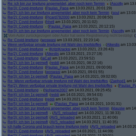
Re: ich bin zur Impfung angemeldet, aber noch kein Termin
(
Ascotty
am 13.0
Re(3): Covid-Impfung
(
Paulas_Papa
am 13.03.2021, 20:01:29)
Re(2): ich bin zur Impfung angemeldet, aber noch kein Termin
(
soul
am 13.03.
Re(2): Covid-Impfung
(
Picard782000
am 13.03.2021, 20:08:50)
Re(2): Covid-Impfung
(
hhetl
am 13.03.2021, 20:11:02)
Re(3): Covid-Impfung
(
Paulas_Papa
am 13.03.2021, 20:12:15)
Re(3): ich bin zur Impfung angemeldet, aber noch kein Termin
(
Ascotty
am 13.
Vom Autor zurückgezogen oder Autor hat seine Registrierung nicht bestätigt
(
Re: Covid-Impfung
(
woswasi
am 13.03.2021, 22:23:14)
Wenn verfügbar private Impfung mit Wahl des Impfstoffes
(
Alkestis
am 13.03.
Re(4): Covid-Impfung
(
KritziKracksi
am 13.03.2021, 23:26:43)
Re(2): Covid-Impfung
(
Alkestis
am 13.03.2021, 23:27:19)
Re: Covid-Impfung
(
laCall
am 13.03.2021, 23:59:52)
Re(2): ich bin 1x geimpft
(
reddi
am 14.03.2021, 08:22:16)
Re(5): Covid-Impfung
(
Paulas_Papa
am 14.03.2021, 09:00:06)
Re(3): Covid-Impfung
(
woswasi
am 14.03.2021, 09:01:55)
Re(3): ich bin 1x geimpft
(
Paulas_Papa
am 14.03.2021, 09:02:00)
Re: Wenn verfügbar private Impfung mit Wahl des Impfstoffes
(
Zaphod1
am 14
Re(2): Wenn verfügbar private Impfung mit Wahl des Impfstoffes
(
Paulas_P
Re: Covid-Impfung
(
NoName2007
am 14.03.2021, 09:25:45)
Re(4): ich bin 1x geimpft
(
reddi
am 14.03.2021, 09:54:03)
Re(2): Covid-Impfung
(
reddi
am 14.03.2021, 09:54:53)
Re(5): ich bin 1x geimpft
(
Paulas_Papa
am 14.03.2021, 10:01:31)
Re(3): ich bin zur Impfung angemeldet, aber noch kein Termin
(
klausiw
am 14.
Re(3): ich bin 1x geimpft
(
AVS_reloaded
am 14.03.2021, 11:38:33)
Re(3): ich bin 1x geimpft
(
AVS_reloaded
am 14.03.2021, 11:40:06)
Re(6): ich bin 1x geimpft
(
AVS_reloaded
am 14.03.2021, 11:40:35)
ich hatte Corona und brauch keine Impfung mehr
(
AVS_reloaded
am 14.03.20
Re(2): Covid-Impfung
(
AVS_reloaded
am 14.03.2021, 11:44:09)
Re(2): Covid-Impfung
(
AVS_reloaded
am 14.03.2021, 11:50:01)