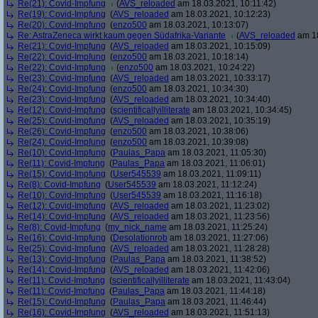
Re(21): Covid-Impfung
(
AVS_reloaded
am 18.03.2021, 10:11:42)
Re(19): Covid-Impfung
(
AVS_reloaded
am 18.03.2021, 10:12:23)
Re(20): Covid-Impfung
(
enzo500
am 18.03.2021, 10:13:07)
Re: AstraZeneca wirkt kaum gegen Südafrika-Variante
(
AVS_reloaded
am 18
Re(21): Covid-Impfung
(
AVS_reloaded
am 18.03.2021, 10:15:09)
Re(22): Covid-Impfung
(
enzo500
am 18.03.2021, 10:18:14)
Re(22): Covid-Impfung
(
enzo500
am 18.03.2021, 10:24:22)
Re(23): Covid-Impfung
(
AVS_reloaded
am 18.03.2021, 10:33:17)
Re(24): Covid-Impfung
(
enzo500
am 18.03.2021, 10:34:30)
Re(23): Covid-Impfung
(
AVS_reloaded
am 18.03.2021, 10:34:40)
Re(12): Covid-Impfung
(
scientificallyilliterate
am 18.03.2021, 10:34:45)
Re(25): Covid-Impfung
(
AVS_reloaded
am 18.03.2021, 10:35:19)
Re(26): Covid-Impfung
(
enzo500
am 18.03.2021, 10:38:06)
Re(24): Covid-Impfung
(
enzo500
am 18.03.2021, 10:39:08)
Re(10): Covid-Impfung
(
Paulas_Papa
am 18.03.2021, 11:05:30)
Re(11): Covid-Impfung
(
Paulas_Papa
am 18.03.2021, 11:06:01)
Re(15): Covid-Impfung
(
User545539
am 18.03.2021, 11:09:11)
Re(8): Covid-Impfung
(
User545539
am 18.03.2021, 11:12:24)
Re(10): Covid-Impfung
(
User545539
am 18.03.2021, 11:16:18)
Re(12): Covid-Impfung
(
AVS_reloaded
am 18.03.2021, 11:23:02)
Re(14): Covid-Impfung
(
AVS_reloaded
am 18.03.2021, 11:23:56)
Re(8): Covid-Impfung
(
my_nick_name
am 18.03.2021, 11:25:24)
Re(16): Covid-Impfung
(
Desolationrob
am 18.03.2021, 11:27:06)
Re(25): Covid-Impfung
(
AVS_reloaded
am 18.03.2021, 11:28:28)
Re(13): Covid-Impfung
(
Paulas_Papa
am 18.03.2021, 11:38:52)
Re(14): Covid-Impfung
(
AVS_reloaded
am 18.03.2021, 11:42:06)
Re(11): Covid-Impfung
(
scientificallyilliterate
am 18.03.2021, 11:43:04)
Re(11): Covid-Impfung
(
Paulas_Papa
am 18.03.2021, 11:44:18)
Re(15): Covid-Impfung
(
Paulas_Papa
am 18.03.2021, 11:46:44)
Re(16): Covid-Impfung
(
AVS_reloaded
am 18.03.2021, 11:51:13)