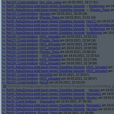
Re(10): Covid-Impfung
(
my_nick_name
am 18.03.2021, 18:17:31)
Re(5): AstraZeneca wirkt kaum gegen Südafrika-Variante
(
hellbringer
am 18.
Re(6): AstraZeneca wirkt kaum gegen Südafrika-Variante
(
Paulas_Papa
am
Re(15): Covid-Impfung
(
ducduc
am 18.03.2021, 20:34:18)
Re(16): Covid-Impfung
(
Paulas_Papa
am 18.03.2021, 21:01:19)
Re(6): AstraZeneca wirkt kaum gegen Südafrika-Variante
(
SeCCi
am 18.03.20
Re(6): AstraZeneca wirkt kaum gegen Südafrika-Variante
(
scientificallyilliterat
Re(7): AstraZeneca wirkt kaum gegen Südafrika-Variante
(
hellbringer
am 18
Re(7): AstraZeneca wirkt kaum gegen Südafrika-Variante
(
hellbringer
am 18.0
Re(26): Covid-Impfung
(
AVS_reloaded
am 18.03.2021, 22:02:31)
Re(27): Covid-Impfung
(
Paulas_Papa
am 18.03.2021, 22:04:18)
Re(20): Covid-Impfung
(
AVS_reloaded
am 18.03.2021, 22:04:56)
Re(28): Covid-Impfung
(
AVS_reloaded
am 18.03.2021, 22:05:56)
Re(21): Covid-Impfung
(
Paulas_Papa
am 18.03.2021, 22:08:32)
Re(24): Covid-Impfung
(
AVS_reloaded
am 18.03.2021, 22:15:52)
Re(22): Covid-Impfung
(
AVS_reloaded
am 18.03.2021, 22:17:04)
Re(29): Covid-Impfung
(
AVS_reloaded
am 18.03.2021, 22:18:58)
Re(4): AstraZeneca wirkt kaum gegen Südafrika-Variante
(
AVS_reloaded
am 1
Re(6): AstraZeneca wirkt kaum gegen Südafrika-Variante
(
AVS_reloaded
am 1
Re(30): Covid-Impfung
(
enzo500
am 18.03.2021, 22:33:07)
Re(31): Covid-Impfung
(
AVS_reloaded
am 18.03.2021, 22:38:57)
Re(22): Covid-Impfung
(
laCall
am 18.03.2021, 23:18:20)
Vom Autor zurückgezogen oder Autor hat seine Registrierung nicht bestätigt
(
Re(5): AstraZeneca wirkt kaum gegen Südafrika-Variante
(
ducduc
am 19.03.
Re(6): AstraZeneca wirkt kaum gegen Südafrika-Variante
(
Nomade1
am 19.03
Re(7): AstraZeneca wirkt kaum gegen Südafrika-Variante
(
ducduc
am 19.03.2
Re(3): Covid-Impfung
(
mensafest
am 19.03.2021, 07:35:34)
Re(8): AstraZeneca wirkt kaum gegen Südafrika-Variante
(
Nomade1
am 19.03
Re(9): AstraZeneca wirkt kaum gegen Südafrika-Variante
(
ducduc
am 19.03.2
Re(4): Covid-Impfung
(
Paulas_Papa
am 19.03.2021, 07:59:06)