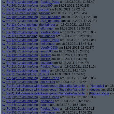
Re(17): Covid-Impfung
(
Paulas_Papa
am 18.03.2021, 11:55:49)
Re(26): Covid-Impfung
(
enzo500
am 18.03.2021, 12:01:28)
Re(9): Covid-Impfung
(
ducduc
am 18.03.2021, 12:02:08)
Re(11): Covid-Impfung
(
ducduc
am 18.03.2021, 12:03:45)
Re(18): Covid-Impfung
(
AVS_reloaded
am 18.03.2021, 12:21:10)
Re(27): Covid-Impfung
(
AVS_reloaded
am 18.03.2021, 12:27:11)
Re(11): Covid-Impfung
(
hellbringer
am 18.03.2021, 12:34:32)
Re(9): Covid-Impfung
(
hellbringer
am 18.03.2021, 12:36:15)
Re(19): Covid-Impfung
(
Paulas_Papa
am 18.03.2021, 12:38:05)
Re(11): Covid-Impfung
(
hellbringer
am 18.03.2021, 12:38:08)
Re(12): Covid-Impfung
(
Paulas_Papa
am 18.03.2021, 12:44:05)
Re(13): Covid-Impfung
(
hellbringer
am 18.03.2021, 12:46:41)
Re(12): Covid-Impfung
(
User545539
am 18.03.2021, 13:02:17)
Re(28): Covid-Impfung
(
enzo500
am 18.03.2021, 13:24:35)
Re(13): Covid-Impfung
(
TuxTux
am 18.03.2021, 13:33:02)
Re(14): Covid-Impfung
(
TuxTux
am 18.03.2021, 13:33:29)
Re(20): Covid-Impfung
(
enzo500
am 18.03.2021, 13:44:27)
Re(21): Covid-Impfung
(
Paulas_Papa
am 18.03.2021, 13:58:19)
Re(22): Covid-Impfung
(
raiuno
am 18.03.2021, 14:24:13)
Re(3): Covid-Impfung
(
M_o_D
am 18.03.2021, 14:24:40)
Re(14): Covid-Impfung
(
Paulas_Papa
am 18.03.2021, 14:50:05)
Re(14): Covid-Impfung
(
ein Kritiker
am 18.03.2021, 14:55:19)
Re(2): AstraZeneca wirkt kaum gegen Südafrika-Variante
(
Nomade1
am 18.
Re(3): AstraZeneca wirkt kaum gegen Südafrika-Variante
(
ducduc
am 18.03
Re(4): AstraZeneca wirkt kaum gegen Südafrika-Variante
(
Paulas_Papa
am 
Re(23): Covid-Impfung
(
Paulas_Papa
am 18.03.2021, 16:55:33)
Re(24): Covid-Impfung
(
Nomade1
am 18.03.2021, 16:57:45)
Re(24): Covid-Impfung
(
raiuno
am 18.03.2021, 16:59:09)
Re(25): Covid-Impfung
(
Paulas_Papa
am 18.03.2021, 17:19:11)
Re(15): Covid-Impfung
(
hellbringer
am 18.03.2021, 17:59:22)