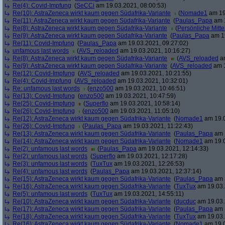
Re(4): Covid-Impfung
(
SeCCi
am 19.03.2021, 08:00:53)
Re(10): AstraZeneca wirkt kaum gegen Südafrika-Variante
(
Nomade1
am 19
Re(11): AstraZeneca wirkt kaum gegen Südafrika-Variante
(
Paulas_Papa
am 1
Re(8): AstraZeneca wirkt kaum gegen Südafrika-Variante
(
Persönliche Mitte
Re(9): AstraZeneca wirkt kaum gegen Südafrika-Variante
(
Paulas_Papa
am 19
Re(11): Covid-Impfung
(
Paulas_Papa
am 19.03.2021, 09:27:02)
unfamous last words
(
AVS_reloaded
am 19.03.2021, 10:16:27)
Re(8): AstraZeneca wirkt kaum gegen Südafrika-Variante
(
AVS_reloaded
am
Re(9): AstraZeneca wirkt kaum gegen Südafrika-Variante
(
AVS_reloaded
am 1
Re(12): Covid-Impfung
(
AVS_reloaded
am 19.03.2021, 10:21:55)
Re(4): Covid-Impfung
(
AVS_reloaded
am 19.03.2021, 10:32:01)
Re: unfamous last words
(
enzo500
am 19.03.2021, 10:46:51)
Re(13): Covid-Impfung
(
enzo500
am 19.03.2021, 10:47:59)
Re(25): Covid-Impfung
(
Superflo
am 19.03.2021, 10:58:14)
Re(26): Covid-Impfung
(
enzo500
am 19.03.2021, 11:05:10)
Re(12): AstraZeneca wirkt kaum gegen Südafrika-Variante
(
Nomade1
am 19.0
Re(26): Covid-Impfung
(
Paulas_Papa
am 19.03.2021, 11:22:43)
Re(13): AstraZeneca wirkt kaum gegen Südafrika-Variante
(
Paulas_Papa
am 1
Re(14): AstraZeneca wirkt kaum gegen Südafrika-Variante
(
Nomade1
am 19.0
Re(2): unfamous last words
(
Paulas_Papa
am 19.03.2021, 12:14:33)
Re(2): unfamous last words
(
Superflo
am 19.03.2021, 12:17:28)
Re(3): unfamous last words
(
TuxTux
am 19.03.2021, 12:26:53)
Re(4): unfamous last words
(
Paulas_Papa
am 19.03.2021, 12:37:14)
Re(15): AstraZeneca wirkt kaum gegen Südafrika-Variante
(
Paulas_Papa
am 1
Re(16): AstraZeneca wirkt kaum gegen Südafrika-Variante
(
TuxTux
am 19.03.
Re(5): unfamous last words
(
TuxTux
am 19.03.2021, 14:55:11)
Re(10): AstraZeneca wirkt kaum gegen Südafrika-Variante
(
ducduc
am 19.03.
Re(17): AstraZeneca wirkt kaum gegen Südafrika-Variante
(
Paulas_Papa
am 1
Re(18): AstraZeneca wirkt kaum gegen Südafrika-Variante
(
TuxTux
am 19.03.
Re(16): AstraZeneca wirkt kaum gegen Südafrika-Variante
(
Nomade1
am 19.0