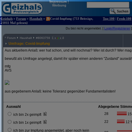
Impressum
|
Werbung
Geizhals
»
Forum
»
Haushalt
»
Covid-Impfung (753 Beiträge,
Top-100
|
Fresh-100
21011 Mal gelesen)
Du bist nicht angemeldet. [
Login/Registrieren
]
^
Forum
Haushalt
#
8063759
1 x
x 4
Umfrage: Covid-Impfung
Aus aktuellem Anlaß: wer hat schon, und will nochmal? Wer ist durch? Wer mag 
bewußt als Umfrage angelegt, damit ihr später einen anderen "Zustand" auswä
mfg
AVS
aus gegebenem Anlaß: keine Toleranz gegenüber Fundamentalisten!
Auswahl
Abgegebene Stimm
28
15
ich bin 2x geimpft
22
12 
ich bin 1x geimpft
ich bin zur Impfung angemeldet, aber noch kein