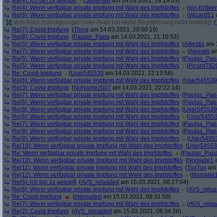
Re(4): ich bin 1x geimpft
(
Superfast
am 14.03.2021, 18:19:03)
Re(4): Wenn verfügbar private Impfung mit Wahl des Impfstoffes
(
ein Kritiker
Re(6): Wenn verfügbar private Impfung mit Wahl des Impfstoffes
(
Wizard51
a
Vom Autor zurückgezogen oder Autor hat seine Registrierung nicht bestätigt
(
Re(7): Covid-Impfung
(
Thing
am 14.03.2021, 20:50:19)
Re(8): Covid-Impfung
(
Paulas_Papa
am 14.03.2021, 21:10:53)
Re(5): Wenn verfügbar private Impfung mit Wahl des Impfstoffes
(
Alkestis
am 1
Re(7): Wenn verfügbar private Impfung mit Wahl des Impfstoffes
(
Alkestis
am
Re(5): Wenn verfügbar private Impfung mit Wahl des Impfstoffes
(
Paulas_Pap
Re(5): Wenn verfügbar private Impfung mit Wahl des Impfstoffes
(
Picard782
Re: Covid-Impfung
(
User545539
am 14.03.2021, 22:13:58)
Re(6): Wenn verfügbar private Impfung mit Wahl des Impfstoffes
(
User545539
Re(3): Covid-Impfung
(
NoName2007
am 14.03.2021, 22:22:14)
Re(7): Wenn verfügbar private Impfung mit Wahl des Impfstoffes
(
Paulas_Pap
Re(6): Wenn verfügbar private Impfung mit Wahl des Impfstoffes
(
Paulas_Pap
Re(8): Wenn verfügbar private Impfung mit Wahl des Impfstoffes
(
User545539
Re(6): Wenn verfügbar private Impfung mit Wahl des Impfstoffes
(
User5455
Re(7): Wenn verfügbar private Impfung mit Wahl des Impfstoffes
(
Paulas_Pap
Re(9): Wenn verfügbar private Impfung mit Wahl des Impfstoffes
(
Paulas_Pap
Re(8): Wenn verfügbar private Impfung mit Wahl des Impfstoffes
(
User5455
Re(10): Wenn verfügbar private Impfung mit Wahl des Impfstoffes
(
User5455
Re: Wenn verfügbar private Impfung mit Wahl des Impfstoffes
(
Paulas_Pap
Re(10): Wenn verfügbar private Impfung mit Wahl des Impfstoffes
(
Nomade1
a
Re(11): Wenn verfügbar private Impfung mit Wahl des Impfstoffes
(
TuxTux
am 
Re(12): Wenn verfügbar private Impfung mit Wahl des Impfstoffes
(
Nomade
Re(5): ich bin 1x geimpft
(
AVS_reloaded
am 15.03.2021, 08:27:04)
Re(6): Wenn verfügbar private Impfung mit Wahl des Impfstoffes
(
AVS_relo
Re: Covid-Impfung
(
mensafest
am 15.03.2021, 08:31:58)
Re(7): Wenn verfügbar private Impfung mit Wahl des Impfstoffes
(
AVS_relo
Re(2): Covid-Impfung
(
AVS_reloaded
am 15.03.2021, 08:34:26)