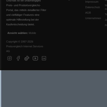
Geizhals ist ein unabhängiges
Impressum
Preis- und Produktvergleichs-
W
Datenschutz
s
Portal, das mittels detaillierter Filter
AGB
T
und vielfältiger Features eine
Unternehmen
optimale Hilfestellung bei der
J
Kaufentscheidung bietet.
P
Ansicht wählen:
Mobile
Copyright © 1997-2026
Preisvergleich Internet Services
AG