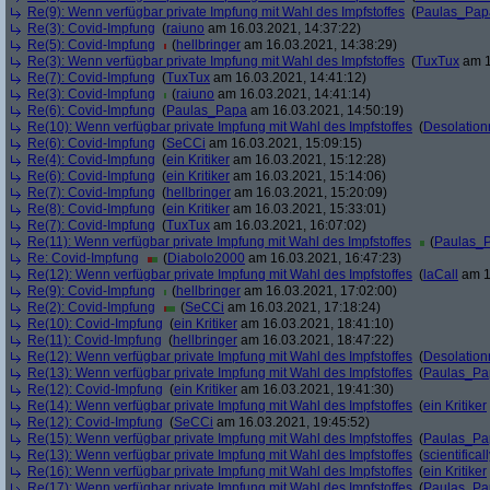
Re(9): Wenn verfügbar private Impfung mit Wahl des Impfstoffes
(
Paulas_Pap
Re(3): Covid-Impfung
(
raiuno
am 16.03.2021, 14:37:22)
Re(5): Covid-Impfung
(
hellbringer
am 16.03.2021, 14:38:29)
Re(3): Wenn verfügbar private Impfung mit Wahl des Impfstoffes
(
TuxTux
am 1
Re(7): Covid-Impfung
(
TuxTux
am 16.03.2021, 14:41:12)
Re(3): Covid-Impfung
(
raiuno
am 16.03.2021, 14:41:14)
Re(6): Covid-Impfung
(
Paulas_Papa
am 16.03.2021, 14:50:19)
Re(10): Wenn verfügbar private Impfung mit Wahl des Impfstoffes
(
Desolation
Re(6): Covid-Impfung
(
SeCCi
am 16.03.2021, 15:09:15)
Re(4): Covid-Impfung
(
ein Kritiker
am 16.03.2021, 15:12:28)
Re(6): Covid-Impfung
(
ein Kritiker
am 16.03.2021, 15:14:06)
Re(7): Covid-Impfung
(
hellbringer
am 16.03.2021, 15:20:09)
Re(8): Covid-Impfung
(
ein Kritiker
am 16.03.2021, 15:33:01)
Re(7): Covid-Impfung
(
TuxTux
am 16.03.2021, 16:07:02)
Re(11): Wenn verfügbar private Impfung mit Wahl des Impfstoffes
(
Paulas_
Re: Covid-Impfung
(
Diabolo2000
am 16.03.2021, 16:47:23)
Re(12): Wenn verfügbar private Impfung mit Wahl des Impfstoffes
(
laCall
am 1
Re(9): Covid-Impfung
(
hellbringer
am 16.03.2021, 17:02:00)
Re(2): Covid-Impfung
(
SeCCi
am 16.03.2021, 17:18:24)
Re(10): Covid-Impfung
(
ein Kritiker
am 16.03.2021, 18:41:10)
Re(11): Covid-Impfung
(
hellbringer
am 16.03.2021, 18:47:22)
Re(12): Wenn verfügbar private Impfung mit Wahl des Impfstoffes
(
Desolation
Re(13): Wenn verfügbar private Impfung mit Wahl des Impfstoffes
(
Paulas_Pa
Re(12): Covid-Impfung
(
ein Kritiker
am 16.03.2021, 19:41:30)
Re(14): Wenn verfügbar private Impfung mit Wahl des Impfstoffes
(
ein Kritiker
Re(12): Covid-Impfung
(
SeCCi
am 16.03.2021, 19:45:52)
Re(15): Wenn verfügbar private Impfung mit Wahl des Impfstoffes
(
Paulas_Pa
Re(13): Wenn verfügbar private Impfung mit Wahl des Impfstoffes
(
scientificall
Re(16): Wenn verfügbar private Impfung mit Wahl des Impfstoffes
(
ein Kritiker
Re(17): Wenn verfügbar private Impfung mit Wahl des Impfstoffes
(
Paulas_Pa