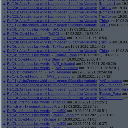
Re(19): AstraZeneca wirkt kaum gegen Südafrika-Variante
(
Nomade1
am 19.0
Re(20): AstraZeneca wirkt kaum gegen Südafrika-Variante
(
TuxTux
am 19.03.
Re(21): AstraZeneca wirkt kaum gegen Südafrika-Variante
(
Nomade1
am 19.0
Re(22): AstraZeneca wirkt kaum gegen Südafrika-Variante
(
TuxTux
am 19.03.
Re(19): AstraZeneca wirkt kaum gegen Südafrika-Variante
(
Thing
am 19.03.20
Re(11): AstraZeneca wirkt kaum gegen Südafrika-Variante
(
SeCCi
am 19.03.2
Re(3): unfamous last words
(
SeCCi
am 19.03.2021, 16:33:51)
Re(29): Covid-Impfung
(
SeCCi
am 19.03.2021, 16:38:06)
Re(4): unfamous last words
(
enzo500
am 19.03.2021, 17:16:53)
Re(20): AstraZeneca wirkt kaum gegen Südafrika-Variante
(
TuxTux
am 19.03.
Re(5): unfamous last words
(
TuxTux
am 19.03.2021, 18:14:41)
Re(21): AstraZeneca wirkt kaum gegen Südafrika-Variante
(
Thing
am 19.03.20
Re(5): unfamous last words
(
Paulas_Papa
am 19.03.2021, 18:45:05)
Re(4): Covid-Impfung
(
PeterShaw
am 19.03.2021, 20:06:47)
Re(2): unfamous last words
(
AVS_reloaded
am 19.03.2021, 20:40:20)
Re(5): unfamous last words
(
AVS_reloaded
am 19.03.2021, 20:52:01)
Re(27): Covid-Impfung
(
AVS_reloaded
am 19.03.2021, 20:56:38)
Re(14): Covid-Impfung
(
AVS_reloaded
am 19.03.2021, 20:57:32)
Re(11): AstraZeneca wirkt kaum gegen Südafrika-Variante
(
AVS_reloaded
am 
Re(16): AstraZeneca wirkt kaum gegen Südafrika-Variante
(
AVS_reloaded
am 
Re(12): AstraZeneca wirkt kaum gegen Südafrika-Variante
(
scientificallyilliter
Re(12): AstraZeneca wirkt kaum gegen Südafrika-Variante
(
Paulas_Papa
am 1
Re(13): AstraZeneca wirkt kaum gegen Südafrika-Variante
(
AVS_reloaded
am 
Re(3): unfamous last words
(
enzo500
am 19.03.2021, 21:52:57)
Re: ich bin 1x geimpft
(
Zappa F.
am 19.03.2021, 22:33:42)
Re(5): unfamous last words
(
enzo500
am 19.03.2021, 22:39:51)
Re(6): unfamous last words
(
Paulas_Papa
am 19.03.2021, 23:01:16)
Re(4): Covid-Impfung
(
s3chaos
am 19.03.2021, 23:41:05)
Re(7): unfamous last words
(
enzo500
am 20.03.2021, 09:16:37)