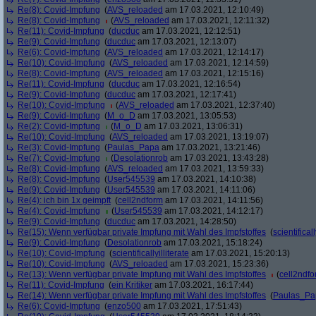
Re(8): Covid-Impfung
(
AVS_reloaded
am 17.03.2021, 12:10:49)
Re(8): Covid-Impfung
(
AVS_reloaded
am 17.03.2021, 12:11:32)
Re(11): Covid-Impfung
(
ducduc
am 17.03.2021, 12:12:51)
Re(9): Covid-Impfung
(
ducduc
am 17.03.2021, 12:13:07)
Re(6): Covid-Impfung
(
AVS_reloaded
am 17.03.2021, 12:14:17)
Re(10): Covid-Impfung
(
AVS_reloaded
am 17.03.2021, 12:14:59)
Re(8): Covid-Impfung
(
AVS_reloaded
am 17.03.2021, 12:15:16)
Re(11): Covid-Impfung
(
ducduc
am 17.03.2021, 12:16:54)
Re(9): Covid-Impfung
(
ducduc
am 17.03.2021, 12:17:41)
Re(10): Covid-Impfung
(
AVS_reloaded
am 17.03.2021, 12:37:40)
Re(9): Covid-Impfung
(
M_o_D
am 17.03.2021, 13:05:53)
Re(2): Covid-Impfung
(
M_o_D
am 17.03.2021, 13:06:31)
Re(10): Covid-Impfung
(
AVS_reloaded
am 17.03.2021, 13:19:07)
Re(3): Covid-Impfung
(
Paulas_Papa
am 17.03.2021, 13:21:46)
Re(7): Covid-Impfung
(
Desolationrob
am 17.03.2021, 13:43:28)
Re(8): Covid-Impfung
(
AVS_reloaded
am 17.03.2021, 13:59:33)
Re(8): Covid-Impfung
(
User545539
am 17.03.2021, 14:10:38)
Re(9): Covid-Impfung
(
User545539
am 17.03.2021, 14:11:06)
Re(4): ich bin 1x geimpft
(
cell2ndform
am 17.03.2021, 14:11:56)
Re(4): Covid-Impfung
(
User545539
am 17.03.2021, 14:12:17)
Re(9): Covid-Impfung
(
ducduc
am 17.03.2021, 14:28:50)
Re(15): Wenn verfügbar private Impfung mit Wahl des Impfstoffes
(
scientificall
Re(9): Covid-Impfung
(
Desolationrob
am 17.03.2021, 15:18:24)
Re(10): Covid-Impfung
(
scientificallyilliterate
am 17.03.2021, 15:20:13)
Re(10): Covid-Impfung
(
AVS_reloaded
am 17.03.2021, 15:23:36)
Re(13): Wenn verfügbar private Impfung mit Wahl des Impfstoffes
(
cell2ndf
Re(11): Covid-Impfung
(
ein Kritiker
am 17.03.2021, 16:17:44)
Re(14): Wenn verfügbar private Impfung mit Wahl des Impfstoffes
(
Paulas_Pa
Re(6): Covid-Impfung
(
enzo500
am 17.03.2021, 17:51:43)