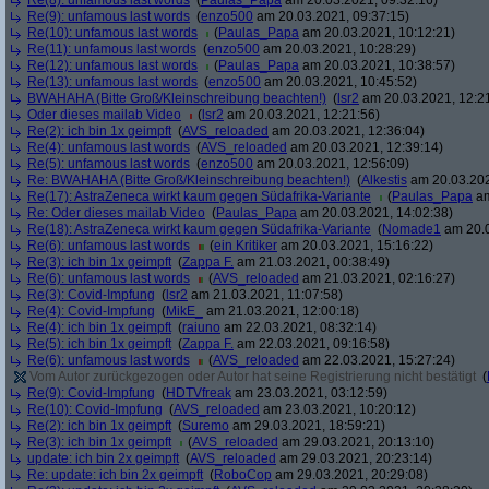
Re(8): unfamous last words
(
Paulas_Papa
am 20.03.2021, 09:32:16)
Re(9): unfamous last words
(
enzo500
am 20.03.2021, 09:37:15)
Re(10): unfamous last words
(
Paulas_Papa
am 20.03.2021, 10:12:21)
Re(11): unfamous last words
(
enzo500
am 20.03.2021, 10:28:29)
Re(12): unfamous last words
(
Paulas_Papa
am 20.03.2021, 10:38:57)
Re(13): unfamous last words
(
enzo500
am 20.03.2021, 10:45:52)
BWAHAHA (Bitte Groß/Kleinschreibung beachten!)
(
lsr2
am 20.03.2021, 12:2
Oder dieses mailab Video
(
lsr2
am 20.03.2021, 12:21:56)
Re(2): ich bin 1x geimpft
(
AVS_reloaded
am 20.03.2021, 12:36:04)
Re(4): unfamous last words
(
AVS_reloaded
am 20.03.2021, 12:39:14)
Re(5): unfamous last words
(
enzo500
am 20.03.2021, 12:56:09)
Re: BWAHAHA (Bitte Groß/Kleinschreibung beachten!)
(
Alkestis
am 20.03.202
Re(17): AstraZeneca wirkt kaum gegen Südafrika-Variante
(
Paulas_Papa
am
Re: Oder dieses mailab Video
(
Paulas_Papa
am 20.03.2021, 14:02:38)
Re(18): AstraZeneca wirkt kaum gegen Südafrika-Variante
(
Nomade1
am 20.0
Re(6): unfamous last words
(
ein Kritiker
am 20.03.2021, 15:16:22)
Re(3): ich bin 1x geimpft
(
Zappa F.
am 21.03.2021, 00:38:49)
Re(6): unfamous last words
(
AVS_reloaded
am 21.03.2021, 02:16:27)
Re(3): Covid-Impfung
(
lsr2
am 21.03.2021, 11:07:58)
Re(4): Covid-Impfung
(
MikE_
am 21.03.2021, 12:00:18)
Re(4): ich bin 1x geimpft
(
raiuno
am 22.03.2021, 08:32:14)
Re(5): ich bin 1x geimpft
(
Zappa F.
am 22.03.2021, 09:16:58)
Re(6): unfamous last words
(
AVS_reloaded
am 22.03.2021, 15:27:24)
Vom Autor zurückgezogen oder Autor hat seine Registrierung nicht bestätigt
(
Re(9): Covid-Impfung
(
HDTVfreak
am 23.03.2021, 03:12:59)
Re(10): Covid-Impfung
(
AVS_reloaded
am 23.03.2021, 10:20:12)
Re(2): ich bin 1x geimpft
(
Suremo
am 29.03.2021, 18:59:21)
Re(3): ich bin 1x geimpft
(
AVS_reloaded
am 29.03.2021, 20:13:10)
update: ich bin 2x geimpft
(
AVS_reloaded
am 29.03.2021, 20:23:14)
Re: update: ich bin 2x geimpft
(
RoboCop
am 29.03.2021, 20:29:08)