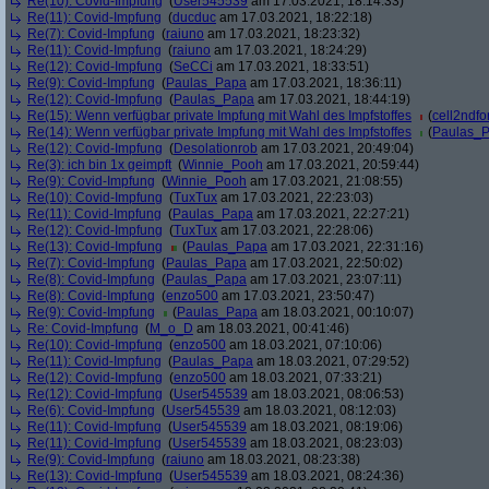
Re(10): Covid-Impfung
(
User545539
am 17.03.2021, 18:14:33)
Re(11): Covid-Impfung
(
ducduc
am 17.03.2021, 18:22:18)
Re(7): Covid-Impfung
(
raiuno
am 17.03.2021, 18:23:32)
Re(11): Covid-Impfung
(
raiuno
am 17.03.2021, 18:24:29)
Re(12): Covid-Impfung
(
SeCCi
am 17.03.2021, 18:33:51)
Re(9): Covid-Impfung
(
Paulas_Papa
am 17.03.2021, 18:36:11)
Re(12): Covid-Impfung
(
Paulas_Papa
am 17.03.2021, 18:44:19)
Re(15): Wenn verfügbar private Impfung mit Wahl des Impfstoffes
(
cell2ndf
Re(14): Wenn verfügbar private Impfung mit Wahl des Impfstoffes
(
Paulas_
Re(12): Covid-Impfung
(
Desolationrob
am 17.03.2021, 20:49:04)
Re(3): ich bin 1x geimpft
(
Winnie_Pooh
am 17.03.2021, 20:59:44)
Re(9): Covid-Impfung
(
Winnie_Pooh
am 17.03.2021, 21:08:55)
Re(10): Covid-Impfung
(
TuxTux
am 17.03.2021, 22:23:03)
Re(11): Covid-Impfung
(
Paulas_Papa
am 17.03.2021, 22:27:21)
Re(12): Covid-Impfung
(
TuxTux
am 17.03.2021, 22:28:06)
Re(13): Covid-Impfung
(
Paulas_Papa
am 17.03.2021, 22:31:16)
Re(7): Covid-Impfung
(
Paulas_Papa
am 17.03.2021, 22:50:02)
Re(8): Covid-Impfung
(
Paulas_Papa
am 17.03.2021, 23:07:11)
Re(8): Covid-Impfung
(
enzo500
am 17.03.2021, 23:50:47)
Re(9): Covid-Impfung
(
Paulas_Papa
am 18.03.2021, 00:10:07)
Re: Covid-Impfung
(
M_o_D
am 18.03.2021, 00:41:46)
Re(10): Covid-Impfung
(
enzo500
am 18.03.2021, 07:10:06)
Re(11): Covid-Impfung
(
Paulas_Papa
am 18.03.2021, 07:29:52)
Re(12): Covid-Impfung
(
enzo500
am 18.03.2021, 07:33:21)
Re(12): Covid-Impfung
(
User545539
am 18.03.2021, 08:06:53)
Re(6): Covid-Impfung
(
User545539
am 18.03.2021, 08:12:03)
Re(11): Covid-Impfung
(
User545539
am 18.03.2021, 08:19:06)
Re(11): Covid-Impfung
(
User545539
am 18.03.2021, 08:23:03)
Re(9): Covid-Impfung
(
raiuno
am 18.03.2021, 08:23:38)
Re(13): Covid-Impfung
(
User545539
am 18.03.2021, 08:24:36)