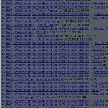
Re(2): Wenn verfügbar private Impfung mit Wahl des Impfstoffes
(
Alkestis
am
Re(3): Wenn verfügbar private Impfung mit Wahl des Impfstoffes
(
Alkestis
am
Re(3): Covid-Impfung
(
Paulas_Papa
am 14.03.2021, 13:16:59)
Re(4): Wenn verfügbar private Impfung mit Wahl des Impfstoffes
(
Paulas_P
Re(4): Wenn verfügbar private Impfung mit Wahl des Impfstoffes
(
AVS_reload
Re(4): Covid-Impfung
(
AVS_reloaded
am 14.03.2021, 13:21:17)
Re(5): Covid-Impfung
(
Paulas_Papa
am 14.03.2021, 13:25:48)
Re(3): Wenn verfügbar private Impfung mit Wahl des Impfstoffes
(
Paulas_P
Re(5): Covid-Impfung
(
M_o_D
am 14.03.2021, 13:33:10)
Re(6): Covid-Impfung
(
scientificallyilliterate
am 14.03.2021, 13:34:16)
Re(6): Covid-Impfung
(
AVS_reloaded
am 14.03.2021, 13:44:08)
Re(3): Wenn verfügbar private Impfung mit Wahl des Impfstoffes
(
AVS_relo
Re(4): Wenn verfügbar private Impfung mit Wahl des Impfstoffes
(
TuxTux
am
Re(4): Wenn verfügbar private Impfung mit Wahl des Impfstoffes
(
Alkestis
am
Re(5): Wenn verfügbar private Impfung mit Wahl des Impfstoffes
(
Alkestis
am
Re(5): Wenn verfügbar private Impfung mit Wahl des Impfstoffes
(
Alkestis
am 1
Re(4): Wenn verfügbar private Impfung mit Wahl des Impfstoffes
(
Alkestis
am 1
Re(5): Wenn verfügbar private Impfung mit Wahl des Impfstoffes
(
Alkestis
am 1
Re(6): Wenn verfügbar private Impfung mit Wahl des Impfstoffes
(
Paulas_P
Re(6): Wenn verfügbar private Impfung mit Wahl des Impfstoffes
(
scientifical
Re(6): Wenn verfügbar private Impfung mit Wahl des Impfstoffes
(
scientifically
Re: ich bin 2x geimpft
(
scientificallyilliterate
am 14.03.2021, 14:57:21)
Re(6): Wenn verfügbar private Impfung mit Wahl des Impfstoffes
(
AVS_relo
Re(5): Wenn verfügbar private Impfung mit Wahl des Impfstoffes
(
AVS_reload
Re(4): Wenn verfügbar private Impfung mit Wahl des Impfstoffes
(
laCall
am 14.
Re(4): Wenn verfügbar private Impfung mit Wahl des Impfstoffes
(
klausiw
am
Re: ich bin 1x geimpft
(
CrashKiller
am 14.03.2021, 16:37:38)
Re(7): Wenn verfügbar private Impfung mit Wahl des Impfstoffes
(
Alkestis
am
Re(6): Wenn verfügbar private Impfung mit Wahl des Impfstoffes
(
Alkestis
am