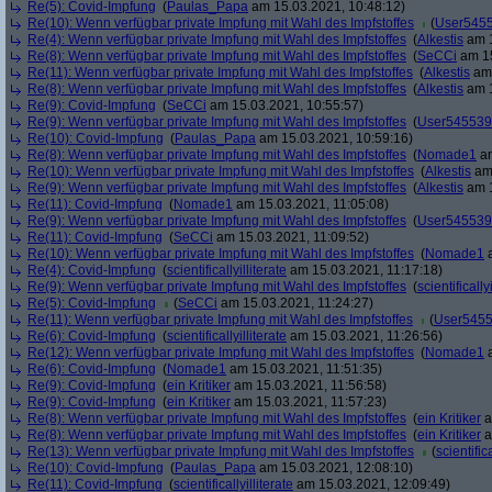
Re(5): Covid-Impfung
(
Paulas_Papa
am 15.03.2021, 10:48:12)
Re(10): Wenn verfügbar private Impfung mit Wahl des Impfstoffes
(
User545
Re(4): Wenn verfügbar private Impfung mit Wahl des Impfstoffes
(
Alkestis
am 1
Re(8): Wenn verfügbar private Impfung mit Wahl des Impfstoffes
(
SeCCi
am 15
Re(11): Wenn verfügbar private Impfung mit Wahl des Impfstoffes
(
Alkestis
am 
Re(8): Wenn verfügbar private Impfung mit Wahl des Impfstoffes
(
Alkestis
am 1
Re(9): Covid-Impfung
(
SeCCi
am 15.03.2021, 10:55:57)
Re(9): Wenn verfügbar private Impfung mit Wahl des Impfstoffes
(
User545539
Re(10): Covid-Impfung
(
Paulas_Papa
am 15.03.2021, 10:59:16)
Re(8): Wenn verfügbar private Impfung mit Wahl des Impfstoffes
(
Nomade1
am
Re(10): Wenn verfügbar private Impfung mit Wahl des Impfstoffes
(
Alkestis
am 
Re(9): Wenn verfügbar private Impfung mit Wahl des Impfstoffes
(
Alkestis
am 1
Re(11): Covid-Impfung
(
Nomade1
am 15.03.2021, 11:05:08)
Re(9): Wenn verfügbar private Impfung mit Wahl des Impfstoffes
(
User545539
Re(11): Covid-Impfung
(
SeCCi
am 15.03.2021, 11:09:52)
Re(10): Wenn verfügbar private Impfung mit Wahl des Impfstoffes
(
Nomade1
a
Re(4): Covid-Impfung
(
scientificallyilliterate
am 15.03.2021, 11:17:18)
Re(9): Wenn verfügbar private Impfung mit Wahl des Impfstoffes
(
scientifically
Re(5): Covid-Impfung
(
SeCCi
am 15.03.2021, 11:24:27)
Re(11): Wenn verfügbar private Impfung mit Wahl des Impfstoffes
(
User545
Re(6): Covid-Impfung
(
scientificallyilliterate
am 15.03.2021, 11:26:56)
Re(12): Wenn verfügbar private Impfung mit Wahl des Impfstoffes
(
Nomade1
a
Re(6): Covid-Impfung
(
Nomade1
am 15.03.2021, 11:51:35)
Re(9): Covid-Impfung
(
ein Kritiker
am 15.03.2021, 11:56:58)
Re(9): Covid-Impfung
(
ein Kritiker
am 15.03.2021, 11:57:23)
Re(8): Wenn verfügbar private Impfung mit Wahl des Impfstoffes
(
ein Kritiker
a
Re(8): Wenn verfügbar private Impfung mit Wahl des Impfstoffes
(
ein Kritiker
a
Re(13): Wenn verfügbar private Impfung mit Wahl des Impfstoffes
(
scientifica
Re(10): Covid-Impfung
(
Paulas_Papa
am 15.03.2021, 12:08:10)
Re(11): Covid-Impfung
(
scientificallyilliterate
am 15.03.2021, 12:09:49)