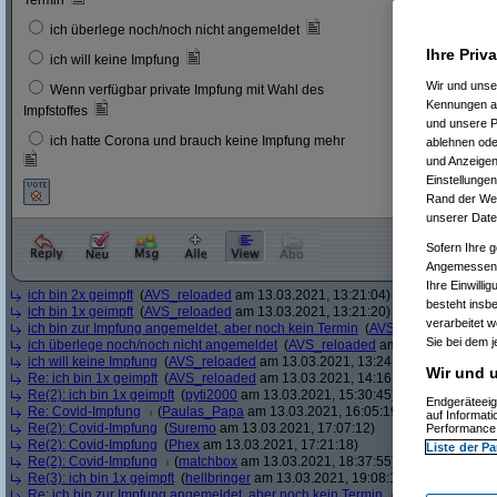
Termin
6
3 %
ich überlege noch/noch nicht angemeldet
Ihre Priv
23
12 
ich will keine Impfung
Wir und uns
Wenn verfügbar private Impfung mit Wahl des
11
6 %
Kennungen au
Impfstoffes
und unsere P
ich hatte Corona und brauch keine Impfung mehr
ablehnen oder
8
4 %
und Anzeigen
Einstellungen
Rand der Webs
unserer Date
Sofern Ihre g
Angemessenhe
Ihre Einwilli
ich bin 2x geimpft
(
AVS_reloaded
am 13.03.2021, 13:21:04)
besteht insb
ich bin 1x geimpft
(
AVS_reloaded
am 13.03.2021, 13:21:20)
verarbeitet 
ich bin zur Impfung angemeldet, aber noch kein Termin
(
AVS_reloaded
am 13.
Sie bei dem j
ich überlege noch/noch nicht angemeldet
(
AVS_reloaded
am 13.03.2021, 13:
ich will keine Impfung
(
AVS_reloaded
am 13.03.2021, 13:24:12)
Wir und u
Re: ich bin 1x geimpft
(
AVS_reloaded
am 13.03.2021, 14:16:51)
Re(2): ich bin 1x geimpft
(
pyti2000
am 13.03.2021, 15:30:45)
Endgeräteeig
Re: Covid-Impfung
(
Paulas_Papa
am 13.03.2021, 16:05:19)
auf Informat
Re(2): Covid-Impfung
(
Suremo
am 13.03.2021, 17:07:12)
Performance 
Re(2): Covid-Impfung
(
Phex
am 13.03.2021, 17:21:18)
Liste der Pa
Re(2): Covid-Impfung
(
matchbox
am 13.03.2021, 18:37:55)
Re(3): ich bin 1x geimpft
(
hellbringer
am 13.03.2021, 19:08:15)
Re: ich bin zur Impfung angemeldet, aber noch kein Termin
(
Ascotty
am 13.0