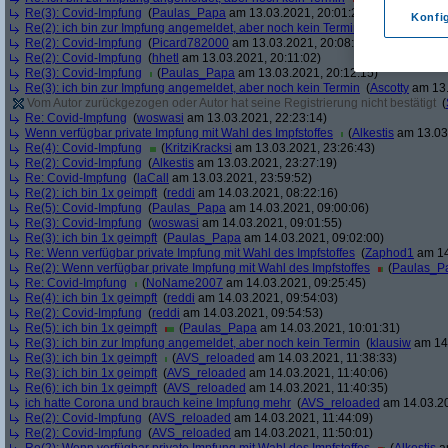
Re(3): Covid-Impfung
(
Paulas_Papa
am 13.03.2021, 20:01:29)
Konfi
Re(2): ich bin zur Impfung angemeldet, aber noch kein Termin
(
soul
am 13.03.
Re(2): Covid-Impfung
(
Picard782000
am 13.03.2021, 20:08:50)
Re(2): Covid-Impfung
(
hhetl
am 13.03.2021, 20:11:02)
Re(3): Covid-Impfung
(
Paulas_Papa
am 13.03.2021, 20:12:15)
Re(3): ich bin zur Impfung angemeldet, aber noch kein Termin
(
Ascotty
am 13.
Vom Autor zurückgezogen oder Autor hat seine Registrierung nicht bestätigt
(
Re: Covid-Impfung
(
woswasi
am 13.03.2021, 22:23:14)
Wenn verfügbar private Impfung mit Wahl des Impfstoffes
(
Alkestis
am 13.03.
Re(4): Covid-Impfung
(
KritziKracksi
am 13.03.2021, 23:26:43)
Re(2): Covid-Impfung
(
Alkestis
am 13.03.2021, 23:27:19)
Re: Covid-Impfung
(
laCall
am 13.03.2021, 23:59:52)
Re(2): ich bin 1x geimpft
(
reddi
am 14.03.2021, 08:22:16)
Re(5): Covid-Impfung
(
Paulas_Papa
am 14.03.2021, 09:00:06)
Re(3): Covid-Impfung
(
woswasi
am 14.03.2021, 09:01:55)
Re(3): ich bin 1x geimpft
(
Paulas_Papa
am 14.03.2021, 09:02:00)
Re: Wenn verfügbar private Impfung mit Wahl des Impfstoffes
(
Zaphod1
am 14
Re(2): Wenn verfügbar private Impfung mit Wahl des Impfstoffes
(
Paulas_P
Re: Covid-Impfung
(
NoName2007
am 14.03.2021, 09:25:45)
Re(4): ich bin 1x geimpft
(
reddi
am 14.03.2021, 09:54:03)
Re(2): Covid-Impfung
(
reddi
am 14.03.2021, 09:54:53)
Re(5): ich bin 1x geimpft
(
Paulas_Papa
am 14.03.2021, 10:01:31)
Re(3): ich bin zur Impfung angemeldet, aber noch kein Termin
(
klausiw
am 14.
Re(3): ich bin 1x geimpft
(
AVS_reloaded
am 14.03.2021, 11:38:33)
Re(3): ich bin 1x geimpft
(
AVS_reloaded
am 14.03.2021, 11:40:06)
Re(6): ich bin 1x geimpft
(
AVS_reloaded
am 14.03.2021, 11:40:35)
ich hatte Corona und brauch keine Impfung mehr
(
AVS_reloaded
am 14.03.20
Re(2): Covid-Impfung
(
AVS_reloaded
am 14.03.2021, 11:44:09)
Re(2): Covid-Impfung
(
AVS_reloaded
am 14.03.2021, 11:50:01)