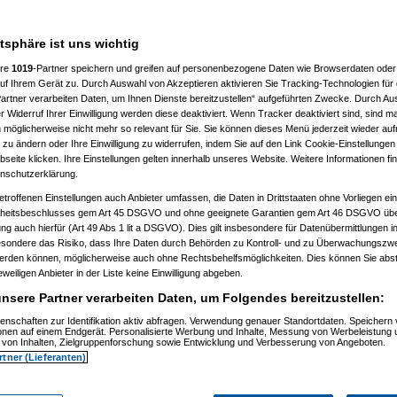
atsphäre ist uns wichtig
%
ere
1019
-Partner speichern und greifen auf personenbezogene Daten wie Browserdaten oder 
f Ihrem Gerät zu. Durch Auswahl von Akzeptieren aktivieren Sie Tracking-Technologien für d
artner verarbeiten Daten, um Ihnen Dienste bereitzustellen“ aufgeführten Zwecke. Durch Aus
 Widerruf Ihrer Einwilligung werden diese deaktiviert. Wenn Tracker deaktiviert sind, sind m
 möglicherweise nicht mehr so relevant für Sie. Sie können dieses Menü jederzeit wieder auf
 zu ändern oder Ihre Einwilligung zu widerrufen, indem Sie auf den Link Cookie-Einstellunge
eite klicken. Ihre Einstellungen gelten innerhalb unseres Website. Weitere Informationen fin
nschutzerklärung.
etroffenen Einstellungen auch Anbieter umfassen, die Daten in Drittstaaten ohne Vorliegen ei
itsbeschlusses gem Art 45 DSGVO und ohne geeignete Garantien gem Art 46 DSGVO übermi
gung auch hierfür (Art 49 Abs 1 lit a DSGVO). Dies gilt insbesondere für Datenübermittlungen i
esondere das Risiko, dass Ihre Daten durch Behörden zu Kontroll- und zu Überwachungsz
werden können, möglicherweise auch ohne Rechtsbehelfsmöglichkeiten. Dies können Sie abst
03.2021, 13:22:08)
eweiligen Anbieter in der Liste keine Einwilligung abgeben.
23:55)
nsere Partner verarbeiten Daten, um Folgendes bereitzustellen:
enschaften zur Identifikation aktiv abfragen. Verwendung genauer Standortdaten. Speichern 
ionen auf einem Endgerät. Personalisierte Werbung und Inhalte, Messung von Werbeleistung 
von Inhalten, Zielgruppenforschung sowie Entwicklung und Verbesserung von Angeboten.
rtner (Lieferanten)
3.2021, 19:14:53)