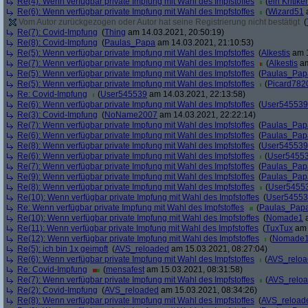
Re(4): Wenn verfügbar private Impfung mit Wahl des Impfstoffes
(
ein Kritiker
Re(6): Wenn verfügbar private Impfung mit Wahl des Impfstoffes
(
Wizard51
a
Vom Autor zurückgezogen oder Autor hat seine Registrierung nicht bestätigt
(
Re(7): Covid-Impfung
(
Thing
am 14.03.2021, 20:50:19)
Re(8): Covid-Impfung
(
Paulas_Papa
am 14.03.2021, 21:10:53)
Re(5): Wenn verfügbar private Impfung mit Wahl des Impfstoffes
(
Alkestis
am 1
Re(7): Wenn verfügbar private Impfung mit Wahl des Impfstoffes
(
Alkestis
am
Re(5): Wenn verfügbar private Impfung mit Wahl des Impfstoffes
(
Paulas_Pap
Re(5): Wenn verfügbar private Impfung mit Wahl des Impfstoffes
(
Picard782
Re: Covid-Impfung
(
User545539
am 14.03.2021, 22:13:58)
Re(6): Wenn verfügbar private Impfung mit Wahl des Impfstoffes
(
User545539
Re(3): Covid-Impfung
(
NoName2007
am 14.03.2021, 22:22:14)
Re(7): Wenn verfügbar private Impfung mit Wahl des Impfstoffes
(
Paulas_Pap
Re(6): Wenn verfügbar private Impfung mit Wahl des Impfstoffes
(
Paulas_Pap
Re(8): Wenn verfügbar private Impfung mit Wahl des Impfstoffes
(
User545539
Re(6): Wenn verfügbar private Impfung mit Wahl des Impfstoffes
(
User5455
Re(7): Wenn verfügbar private Impfung mit Wahl des Impfstoffes
(
Paulas_Pap
Re(9): Wenn verfügbar private Impfung mit Wahl des Impfstoffes
(
Paulas_Pap
Re(8): Wenn verfügbar private Impfung mit Wahl des Impfstoffes
(
User5455
Re(10): Wenn verfügbar private Impfung mit Wahl des Impfstoffes
(
User5455
Re: Wenn verfügbar private Impfung mit Wahl des Impfstoffes
(
Paulas_Pap
Re(10): Wenn verfügbar private Impfung mit Wahl des Impfstoffes
(
Nomade1
a
Re(11): Wenn verfügbar private Impfung mit Wahl des Impfstoffes
(
TuxTux
am 
Re(12): Wenn verfügbar private Impfung mit Wahl des Impfstoffes
(
Nomade
Re(5): ich bin 1x geimpft
(
AVS_reloaded
am 15.03.2021, 08:27:04)
Re(6): Wenn verfügbar private Impfung mit Wahl des Impfstoffes
(
AVS_relo
Re: Covid-Impfung
(
mensafest
am 15.03.2021, 08:31:58)
Re(7): Wenn verfügbar private Impfung mit Wahl des Impfstoffes
(
AVS_relo
Re(2): Covid-Impfung
(
AVS_reloaded
am 15.03.2021, 08:34:26)
Re(8): Wenn verfügbar private Impfung mit Wahl des Impfstoffes
(
AVS_reload