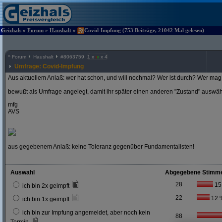
Geizhals
»
Forum
»
Haushalt
»
Covid-Impfung (753 Beiträge, 21042 Mal gelesen)
^
Forum
Haushalt
#
8063759
1 x
x 4
Umfrage: Covid-Impfung
Aus aktuellem Anlaß: wer hat schon, und will nochmal? Wer ist durch? Wer mag 
bewußt als Umfrage angelegt, damit ihr später einen anderen "Zustand" auswä
mfg
AVS
aus gegebenem Anlaß: keine Toleranz gegenüber Fundamentalisten!
Auswahl
Abgegebene Stimm
28
15
ich bin 2x geimpft
22
12 
ich bin 1x geimpft
ich bin zur Impfung angemeldet, aber noch kein
88