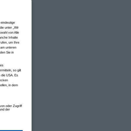
eindeutige
ie unter „Wir
wahl von Alle
anche Inhalte
rufen, um Ihre
n am unteren
den Sie in
nes
tteln, so gilt
n die USA. Es
wecken
ellen, in dem
von oder Zugriff
und der