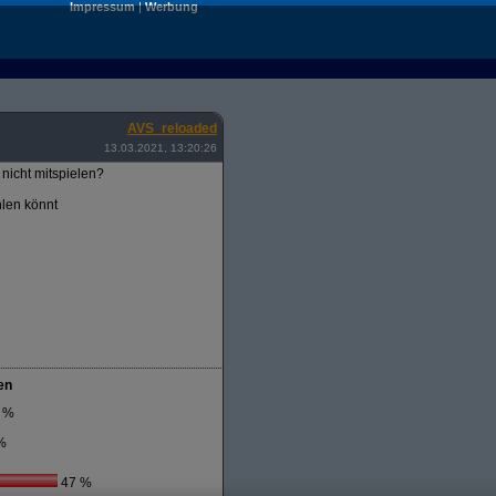
Impressum
|
Werbung
AVS_reloaded
13.03.2021, 13:20:26
nicht mitspielen?
hlen könnt
en
 %
%
47 %