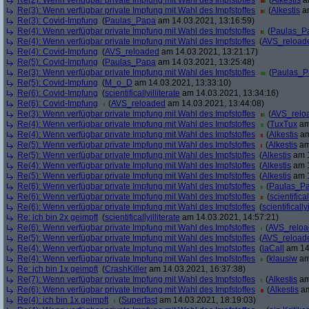
Re(2): Wenn verfügbar private Impfung mit Wahl des Impfstoffes
(
Alkestis
am
Re(3): Wenn verfügbar private Impfung mit Wahl des Impfstoffes
(
Alkestis
am
Re(3): Covid-Impfung
(
Paulas_Papa
am 14.03.2021, 13:16:59)
Re(4): Wenn verfügbar private Impfung mit Wahl des Impfstoffes
(
Paulas_P
Re(4): Wenn verfügbar private Impfung mit Wahl des Impfstoffes
(
AVS_reload
Re(4): Covid-Impfung
(
AVS_reloaded
am 14.03.2021, 13:21:17)
Re(5): Covid-Impfung
(
Paulas_Papa
am 14.03.2021, 13:25:48)
Re(3): Wenn verfügbar private Impfung mit Wahl des Impfstoffes
(
Paulas_P
Re(5): Covid-Impfung
(
M_o_D
am 14.03.2021, 13:33:10)
Re(6): Covid-Impfung
(
scientificallyilliterate
am 14.03.2021, 13:34:16)
Re(6): Covid-Impfung
(
AVS_reloaded
am 14.03.2021, 13:44:08)
Re(3): Wenn verfügbar private Impfung mit Wahl des Impfstoffes
(
AVS_relo
Re(4): Wenn verfügbar private Impfung mit Wahl des Impfstoffes
(
TuxTux
am
Re(4): Wenn verfügbar private Impfung mit Wahl des Impfstoffes
(
Alkestis
am
Re(5): Wenn verfügbar private Impfung mit Wahl des Impfstoffes
(
Alkestis
am
Re(5): Wenn verfügbar private Impfung mit Wahl des Impfstoffes
(
Alkestis
am 1
Re(4): Wenn verfügbar private Impfung mit Wahl des Impfstoffes
(
Alkestis
am 1
Re(5): Wenn verfügbar private Impfung mit Wahl des Impfstoffes
(
Alkestis
am 1
Re(6): Wenn verfügbar private Impfung mit Wahl des Impfstoffes
(
Paulas_P
Re(6): Wenn verfügbar private Impfung mit Wahl des Impfstoffes
(
scientifical
Re(6): Wenn verfügbar private Impfung mit Wahl des Impfstoffes
(
scientifically
Re: ich bin 2x geimpft
(
scientificallyilliterate
am 14.03.2021, 14:57:21)
Re(6): Wenn verfügbar private Impfung mit Wahl des Impfstoffes
(
AVS_relo
Re(5): Wenn verfügbar private Impfung mit Wahl des Impfstoffes
(
AVS_reload
Re(4): Wenn verfügbar private Impfung mit Wahl des Impfstoffes
(
laCall
am 14.
Re(4): Wenn verfügbar private Impfung mit Wahl des Impfstoffes
(
klausiw
am
Re: ich bin 1x geimpft
(
CrashKiller
am 14.03.2021, 16:37:38)
Re(7): Wenn verfügbar private Impfung mit Wahl des Impfstoffes
(
Alkestis
am
Re(6): Wenn verfügbar private Impfung mit Wahl des Impfstoffes
(
Alkestis
am
Re(4): ich bin 1x geimpft
(
Superfast
am 14.03.2021, 18:19:03)