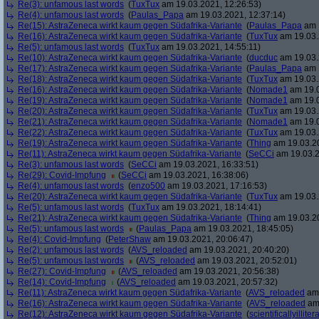
Re(3): unfamous last words
(
TuxTux
am 19.03.2021, 12:26:53)
Re(4): unfamous last words
(
Paulas_Papa
am 19.03.2021, 12:37:14)
Re(15): AstraZeneca wirkt kaum gegen Südafrika-Variante
(
Paulas_Papa
am 1
Re(16): AstraZeneca wirkt kaum gegen Südafrika-Variante
(
TuxTux
am 19.03.
Re(5): unfamous last words
(
TuxTux
am 19.03.2021, 14:55:11)
Re(10): AstraZeneca wirkt kaum gegen Südafrika-Variante
(
ducduc
am 19.03.
Re(17): AstraZeneca wirkt kaum gegen Südafrika-Variante
(
Paulas_Papa
am 1
Re(18): AstraZeneca wirkt kaum gegen Südafrika-Variante
(
TuxTux
am 19.03.
Re(16): AstraZeneca wirkt kaum gegen Südafrika-Variante
(
Nomade1
am 19.0
Re(19): AstraZeneca wirkt kaum gegen Südafrika-Variante
(
Nomade1
am 19.0
Re(20): AstraZeneca wirkt kaum gegen Südafrika-Variante
(
TuxTux
am 19.03.
Re(21): AstraZeneca wirkt kaum gegen Südafrika-Variante
(
Nomade1
am 19.0
Re(22): AstraZeneca wirkt kaum gegen Südafrika-Variante
(
TuxTux
am 19.03.
Re(19): AstraZeneca wirkt kaum gegen Südafrika-Variante
(
Thing
am 19.03.20
Re(11): AstraZeneca wirkt kaum gegen Südafrika-Variante
(
SeCCi
am 19.03.2
Re(3): unfamous last words
(
SeCCi
am 19.03.2021, 16:33:51)
Re(29): Covid-Impfung
(
SeCCi
am 19.03.2021, 16:38:06)
Re(4): unfamous last words
(
enzo500
am 19.03.2021, 17:16:53)
Re(20): AstraZeneca wirkt kaum gegen Südafrika-Variante
(
TuxTux
am 19.03.
Re(5): unfamous last words
(
TuxTux
am 19.03.2021, 18:14:41)
Re(21): AstraZeneca wirkt kaum gegen Südafrika-Variante
(
Thing
am 19.03.20
Re(5): unfamous last words
(
Paulas_Papa
am 19.03.2021, 18:45:05)
Re(4): Covid-Impfung
(
PeterShaw
am 19.03.2021, 20:06:47)
Re(2): unfamous last words
(
AVS_reloaded
am 19.03.2021, 20:40:20)
Re(5): unfamous last words
(
AVS_reloaded
am 19.03.2021, 20:52:01)
Re(27): Covid-Impfung
(
AVS_reloaded
am 19.03.2021, 20:56:38)
Re(14): Covid-Impfung
(
AVS_reloaded
am 19.03.2021, 20:57:32)
Re(11): AstraZeneca wirkt kaum gegen Südafrika-Variante
(
AVS_reloaded
am 
Re(16): AstraZeneca wirkt kaum gegen Südafrika-Variante
(
AVS_reloaded
am 
Re(12): AstraZeneca wirkt kaum gegen Südafrika-Variante
(
scientificallyilliter