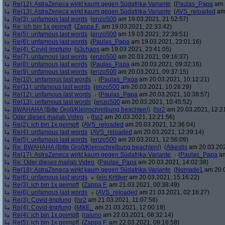
Re(12): AstraZeneca wirkt kaum gegen Südafrika-Variante
(
Paulas_Papa
am 1
Re(13): AstraZeneca wirkt kaum gegen Südafrika-Variante
(
AVS_reloaded
am 
Re(3): unfamous last words
(
enzo500
am 19.03.2021, 21:52:57)
Re: ich bin 1x geimpft
(
Zappa F.
am 19.03.2021, 22:33:42)
Re(5): unfamous last words
(
enzo500
am 19.03.2021, 22:39:51)
Re(6): unfamous last words
(
Paulas_Papa
am 19.03.2021, 23:01:16)
Re(4): Covid-Impfung
(
s3chaos
am 19.03.2021, 23:41:05)
Re(7): unfamous last words
(
enzo500
am 20.03.2021, 09:16:37)
Re(8): unfamous last words
(
Paulas_Papa
am 20.03.2021, 09:32:16)
Re(9): unfamous last words
(
enzo500
am 20.03.2021, 09:37:15)
Re(10): unfamous last words
(
Paulas_Papa
am 20.03.2021, 10:12:21)
Re(11): unfamous last words
(
enzo500
am 20.03.2021, 10:28:29)
Re(12): unfamous last words
(
Paulas_Papa
am 20.03.2021, 10:38:57)
Re(13): unfamous last words
(
enzo500
am 20.03.2021, 10:45:52)
BWAHAHA (Bitte Groß/Kleinschreibung beachten!)
(
lsr2
am 20.03.2021, 12:2
Oder dieses mailab Video
(
lsr2
am 20.03.2021, 12:21:56)
Re(2): ich bin 1x geimpft
(
AVS_reloaded
am 20.03.2021, 12:36:04)
Re(4): unfamous last words
(
AVS_reloaded
am 20.03.2021, 12:39:14)
Re(5): unfamous last words
(
enzo500
am 20.03.2021, 12:56:09)
Re: BWAHAHA (Bitte Groß/Kleinschreibung beachten!)
(
Alkestis
am 20.03.202
Re(17): AstraZeneca wirkt kaum gegen Südafrika-Variante
(
Paulas_Papa
am
Re: Oder dieses mailab Video
(
Paulas_Papa
am 20.03.2021, 14:02:38)
Re(18): AstraZeneca wirkt kaum gegen Südafrika-Variante
(
Nomade1
am 20.0
Re(6): unfamous last words
(
ein Kritiker
am 20.03.2021, 15:16:22)
Re(3): ich bin 1x geimpft
(
Zappa F.
am 21.03.2021, 00:38:49)
Re(6): unfamous last words
(
AVS_reloaded
am 21.03.2021, 02:16:27)
Re(3): Covid-Impfung
(
lsr2
am 21.03.2021, 11:07:58)
Re(4): Covid-Impfung
(
MikE_
am 21.03.2021, 12:00:18)
Re(4): ich bin 1x geimpft
(
raiuno
am 22.03.2021, 08:32:14)
Re(5): ich bin 1x geimpft
(
Zappa F.
am 22.03.2021, 09:16:58)