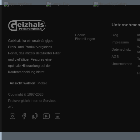
Unternehme
Cookie-
Blog
I
Einstellungen
f
Geizhals ist ein unabhängiges
Impressum
Preis- und Produktvergleichs-
W
Datenschutz
s
Portal, das mittels detaillierter Filter
AGB
T
und vielfältiger Features eine
Unternehmen
optimale Hilfestellung bei der
J
Kaufentscheidung bietet.
P
Ansicht wählen:
Mobile
Copyright © 1997-2026
Preisvergleich Internet Services
AG