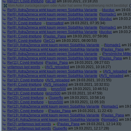
Re(22): Covid-Impfung
(
laCall
am 18.03.2021, 23:18:20)
Vom Autor zurückgezogen oder Autor hat seine Registrierung nicht bestätigt
(
Re(5): AstraZeneca wirkt kaum gegen Südafrika-Variante
(
ducduc
am 19.03.
Re(6): AstraZeneca wirkt kaum gegen Südafrika-Variante
(
Nomade1
am 19.03
Re(7): AstraZeneca wirkt kaum gegen Südafrika-Variante
(
ducduc
am 19.03.2
Re(3): Covid-Impfung
(
mensafest
am 19.03.2021, 07:35:34)
Re(8): AstraZeneca wirkt kaum gegen Südafrika-Variante
(
Nomade1
am 19.03
Re(9): AstraZeneca wirkt kaum gegen Südafrika-Variante
(
ducduc
am 19.03.2
Re(4): Covid-Impfung
(
Paulas_Papa
am 19.03.2021, 07:59:06)
Re(4): Covid-Impfung
(
SeCCi
am 19.03.2021, 08:00:53)
Re(10): AstraZeneca wirkt kaum gegen Südafrika-Variante
(
Nomade1
am 19
Re(11): AstraZeneca wirkt kaum gegen Südafrika-Variante
(
Paulas_Papa
am 1
Re(8): AstraZeneca wirkt kaum gegen Südafrika-Variante
(
Persönliche Mitte
Re(9): AstraZeneca wirkt kaum gegen Südafrika-Variante
(
Paulas_Papa
am 19
Re(11): Covid-Impfung
(
Paulas_Papa
am 19.03.2021, 09:27:02)
unfamous last words
(
AVS_reloaded
am 19.03.2021, 10:16:27)
Re(8): AstraZeneca wirkt kaum gegen Südafrika-Variante
(
AVS_reloaded
am
Re(9): AstraZeneca wirkt kaum gegen Südafrika-Variante
(
AVS_reloaded
am 1
Re(12): Covid-Impfung
(
AVS_reloaded
am 19.03.2021, 10:21:55)
Re(4): Covid-Impfung
(
AVS_reloaded
am 19.03.2021, 10:32:01)
Re: unfamous last words
(
enzo500
am 19.03.2021, 10:46:51)
Re(13): Covid-Impfung
(
enzo500
am 19.03.2021, 10:47:59)
Re(25): Covid-Impfung
(
Superflo
am 19.03.2021, 10:58:14)
Re(26): Covid-Impfung
(
enzo500
am 19.03.2021, 11:05:10)
Re(12): AstraZeneca wirkt kaum gegen Südafrika-Variante
(
Nomade1
am 19.0
Re(26): Covid-Impfung
(
Paulas_Papa
am 19.03.2021, 11:22:43)
Re(13): AstraZeneca wirkt kaum gegen Südafrika-Variante
(
Paulas_Papa
am 1
Re(14): AstraZeneca wirkt kaum gegen Südafrika-Variante
(
Nomade1
am 19.0
Re(2): unfamous last words
(
Paulas_Papa
am 19.03.2021, 12:14:33)
Re(2): unfamous last words
(
Superflo
am 19.03.2021, 12:17:28)