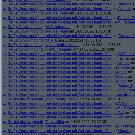
Re(2): Wenn verfügbar private Impfung mit Wahl des Impfstoffes
(
Alkestis
am
Re(3): Wenn verfügbar private Impfung mit Wahl des Impfstoffes
(
Alkestis
am
Re(3): Covid-Impfung
(
Paulas_Papa
am 14.03.2021, 13:16:59)
Re(4): Wenn verfügbar private Impfung mit Wahl des Impfstoffes
(
Paulas_P
Re(4): Wenn verfügbar private Impfung mit Wahl des Impfstoffes
(
AVS_reload
Re(4): Covid-Impfung
(
AVS_reloaded
am 14.03.2021, 13:21:17)
Re(5): Covid-Impfung
(
Paulas_Papa
am 14.03.2021, 13:25:48)
Re(3): Wenn verfügbar private Impfung mit Wahl des Impfstoffes
(
Paulas_P
Re(5): Covid-Impfung
(
M_o_D
am 14.03.2021, 13:33:10)
Re(6): Covid-Impfung
(
scientificallyilliterate
am 14.03.2021, 13:34:16)
Re(6): Covid-Impfung
(
AVS_reloaded
am 14.03.2021, 13:44:08)
Re(3): Wenn verfügbar private Impfung mit Wahl des Impfstoffes
(
AVS_relo
Re(4): Wenn verfügbar private Impfung mit Wahl des Impfstoffes
(
TuxTux
am
Re(4): Wenn verfügbar private Impfung mit Wahl des Impfstoffes
(
Alkestis
am
Re(5): Wenn verfügbar private Impfung mit Wahl des Impfstoffes
(
Alkestis
am
Re(5): Wenn verfügbar private Impfung mit Wahl des Impfstoffes
(
Alkestis
am 1
Re(4): Wenn verfügbar private Impfung mit Wahl des Impfstoffes
(
Alkestis
am 1
Re(5): Wenn verfügbar private Impfung mit Wahl des Impfstoffes
(
Alkestis
am 1
Re(6): Wenn verfügbar private Impfung mit Wahl des Impfstoffes
(
Paulas_P
Re(6): Wenn verfügbar private Impfung mit Wahl des Impfstoffes
(
scientifical
Re(6): Wenn verfügbar private Impfung mit Wahl des Impfstoffes
(
scientifically
Re: ich bin 2x geimpft
(
scientificallyilliterate
am 14.03.2021, 14:57:21)
Re(6): Wenn verfügbar private Impfung mit Wahl des Impfstoffes
(
AVS_relo
Re(5): Wenn verfügbar private Impfung mit Wahl des Impfstoffes
(
AVS_reload
Re(4): Wenn verfügbar private Impfung mit Wahl des Impfstoffes
(
laCall
am 14.
Re(4): Wenn verfügbar private Impfung mit Wahl des Impfstoffes
(
klausiw
am
Re: ich bin 1x geimpft
(
CrashKiller
am 14.03.2021, 16:37:38)
Re(7): Wenn verfügbar private Impfung mit Wahl des Impfstoffes
(
Alkestis
am
Re(6): Wenn verfügbar private Impfung mit Wahl des Impfstoffes
(
Alkestis
am