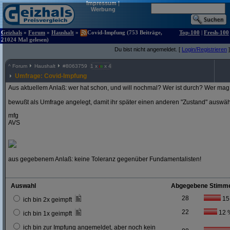
Impressum
|
Werbung
Geizhals
»
Forum
»
Haushalt
»
Covid-Impfung (753 Beiträge,
Top-100
|
Fresh-100
21024 Mal gelesen)
Du bist nicht angemeldet. [
Login/Registrieren
]
^
Forum
Haushalt
#
8063759
1 x
x 4
Umfrage: Covid-Impfung
Aus aktuellem Anlaß: wer hat schon, und will nochmal? Wer ist durch? Wer mag 
bewußt als Umfrage angelegt, damit ihr später einen anderen "Zustand" auswä
mfg
AVS
aus gegebenem Anlaß: keine Toleranz gegenüber Fundamentalisten!
Auswahl
Abgegebene Stimm
28
15
ich bin 2x geimpft
22
12 
ich bin 1x geimpft
ich bin zur Impfung angemeldet, aber noch kein