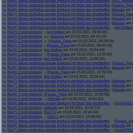
Re(8): Wenn verfügbar private Impfung mit Wahl des Impfstoffes
(
AVS_reload
Re(9): Wenn verfügbar private Impfung mit Wahl des Impfstoffes
(
Paulas_Pap
Re(6): Wenn verfügbar private Impfung mit Wahl des Impfstoffes
(
klausiw
am 1
Re(7): Wenn verfügbar private Impfung mit Wahl des Impfstoffes
(
Paulas_Pap
Re(4): Wenn verfügbar private Impfung mit Wahl des Impfstoffes
(
klausiw
am 1
Re(8): Wenn verfügbar private Impfung mit Wahl des Impfstoffes
(
klausiw
am 1
Re(6): Wenn verfügbar private Impfung mit Wahl des Impfstoffes
(
ein Kritiker
Re(2): Covid-Impfung
(
ein Kritiker
am 15.03.2021, 09:09:50)
Re(2): Covid-Impfung
(
klausiw
am 15.03.2021, 09:14:10)
Re(3): Covid-Impfung
(
Paulas_Papa
am 15.03.2021, 09:28:59)
Re(2): Covid-Impfung
(
Paulas_Papa
am 15.03.2021, 09:44:32)
Re(3): Covid-Impfung
(
ein Kritiker
am 15.03.2021, 09:54:49)
Re(4): Covid-Impfung
(
Paulas_Papa
am 15.03.2021, 10:03:50)
Re(5): Covid-Impfung
(
ein Kritiker
am 15.03.2021, 10:06:35)
Re(5): Wenn verfügbar private Impfung mit Wahl des Impfstoffes
(
Paulas_Pap
Re(6): Wenn verfügbar private Impfung mit Wahl des Impfstoffes
(
klausiw
am 1
Re(6): Covid-Impfung
(
Paulas_Papa
am 15.03.2021, 10:26:00)
Re(7): Covid-Impfung
(
ein Kritiker
am 15.03.2021, 10:28:24)
Re(7): Wenn verfügbar private Impfung mit Wahl des Impfstoffes
(
Alkestis
am 1
Re(7): Wenn verfügbar private Impfung mit Wahl des Impfstoffes
(
Alkestis
am 1
Re(2): Wenn verfügbar private Impfung mit Wahl des Impfstoffes
(
Alkestis
am 1
Re(8): Covid-Impfung
(
Paulas_Papa
am 15.03.2021, 10:38:58)
Re(4): Covid-Impfung
(
Alkestis
am 15.03.2021, 10:41:02)
Re(8): Wenn verfügbar private Impfung mit Wahl des Impfstoffes
(
User5455
Re(3): Covid-Impfung
(
Alkestis
am 15.03.2021, 10:42:15)
Re(7): Covid-Impfung
(
SeCCi
am 15.03.2021, 10:44:43)
Re(4): Covid-Impfung
(
SeCCi
am 15.03.2021, 10:46:04)
Re(3): Wenn verfügbar private Impfung mit Wahl des Impfstoffes
(
Paulas_P
Re(9): Wenn verfügbar private Impfung mit Wahl des Impfstoffes
(
Alkestis
am 1
Re(7): Wenn verfügbar private Impfung mit Wahl des Impfstoffes
(
User5455