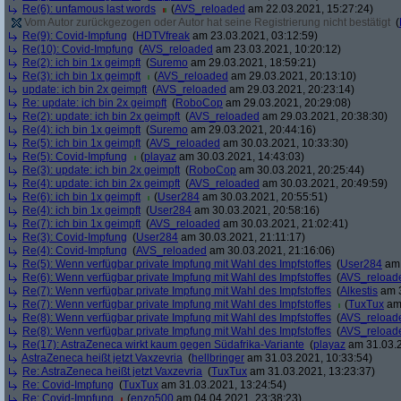
Re(6): unfamous last words
(
AVS_reloaded
am 22.03.2021, 15:27:24)
Vom Autor zurückgezogen oder Autor hat seine Registrierung nicht bestätigt
(
Re(9): Covid-Impfung
(
HDTVfreak
am 23.03.2021, 03:12:59)
Re(10): Covid-Impfung
(
AVS_reloaded
am 23.03.2021, 10:20:12)
Re(2): ich bin 1x geimpft
(
Suremo
am 29.03.2021, 18:59:21)
Re(3): ich bin 1x geimpft
(
AVS_reloaded
am 29.03.2021, 20:13:10)
update: ich bin 2x geimpft
(
AVS_reloaded
am 29.03.2021, 20:23:14)
Re: update: ich bin 2x geimpft
(
RoboCop
am 29.03.2021, 20:29:08)
Re(2): update: ich bin 2x geimpft
(
AVS_reloaded
am 29.03.2021, 20:38:30)
Re(4): ich bin 1x geimpft
(
Suremo
am 29.03.2021, 20:44:16)
Re(5): ich bin 1x geimpft
(
AVS_reloaded
am 30.03.2021, 10:33:30)
Re(5): Covid-Impfung
(
playaz
am 30.03.2021, 14:43:03)
Re(3): update: ich bin 2x geimpft
(
RoboCop
am 30.03.2021, 20:25:44)
Re(4): update: ich bin 2x geimpft
(
AVS_reloaded
am 30.03.2021, 20:49:59)
Re(6): ich bin 1x geimpft
(
User284
am 30.03.2021, 20:55:51)
Re(4): ich bin 1x geimpft
(
User284
am 30.03.2021, 20:58:16)
Re(7): ich bin 1x geimpft
(
AVS_reloaded
am 30.03.2021, 21:02:41)
Re(3): Covid-Impfung
(
User284
am 30.03.2021, 21:11:17)
Re(4): Covid-Impfung
(
AVS_reloaded
am 30.03.2021, 21:16:06)
Re(5): Wenn verfügbar private Impfung mit Wahl des Impfstoffes
(
User284
am 
Re(6): Wenn verfügbar private Impfung mit Wahl des Impfstoffes
(
AVS_reload
Re(7): Wenn verfügbar private Impfung mit Wahl des Impfstoffes
(
Alkestis
am 3
Re(7): Wenn verfügbar private Impfung mit Wahl des Impfstoffes
(
TuxTux
am 
Re(8): Wenn verfügbar private Impfung mit Wahl des Impfstoffes
(
AVS_reload
Re(8): Wenn verfügbar private Impfung mit Wahl des Impfstoffes
(
AVS_reload
Re(17): AstraZeneca wirkt kaum gegen Südafrika-Variante
(
playaz
am 31.03.2
AstraZeneca heißt jetzt Vaxzevria
(
hellbringer
am 31.03.2021, 10:33:54)
Re: AstraZeneca heißt jetzt Vaxzevria
(
TuxTux
am 31.03.2021, 13:23:37)
Re: Covid-Impfung
(
TuxTux
am 31.03.2021, 13:24:54)
Re: Covid-Impfung
(
enzo500
am 04.04.2021, 23:38:23)