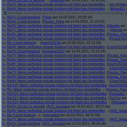
Re(4): ich bin 1x geimpft
(
Superfast
am 14.03.2021, 18:19:03)
Re(4): Wenn verfügbar private Impfung mit Wahl des Impfstoffes
(
ein Kritiker
Re(6): Wenn verfügbar private Impfung mit Wahl des Impfstoffes
(
Wizard51
a
Vom Autor zurückgezogen oder Autor hat seine Registrierung nicht bestätigt
(
Re(7): Covid-Impfung
(
Thing
am 14.03.2021, 20:50:19)
Re(8): Covid-Impfung
(
Paulas_Papa
am 14.03.2021, 21:10:53)
Re(5): Wenn verfügbar private Impfung mit Wahl des Impfstoffes
(
Alkestis
am 1
Re(7): Wenn verfügbar private Impfung mit Wahl des Impfstoffes
(
Alkestis
am
Re(5): Wenn verfügbar private Impfung mit Wahl des Impfstoffes
(
Paulas_Pap
Re(5): Wenn verfügbar private Impfung mit Wahl des Impfstoffes
(
Picard782
Re: Covid-Impfung
(
User545539
am 14.03.2021, 22:13:58)
Re(6): Wenn verfügbar private Impfung mit Wahl des Impfstoffes
(
User545539
Re(3): Covid-Impfung
(
NoName2007
am 14.03.2021, 22:22:14)
Re(7): Wenn verfügbar private Impfung mit Wahl des Impfstoffes
(
Paulas_Pap
Re(6): Wenn verfügbar private Impfung mit Wahl des Impfstoffes
(
Paulas_Pap
Re(8): Wenn verfügbar private Impfung mit Wahl des Impfstoffes
(
User545539
Re(6): Wenn verfügbar private Impfung mit Wahl des Impfstoffes
(
User5455
Re(7): Wenn verfügbar private Impfung mit Wahl des Impfstoffes
(
Paulas_Pap
Re(9): Wenn verfügbar private Impfung mit Wahl des Impfstoffes
(
Paulas_Pap
Re(8): Wenn verfügbar private Impfung mit Wahl des Impfstoffes
(
User5455
Re(10): Wenn verfügbar private Impfung mit Wahl des Impfstoffes
(
User5455
Re: Wenn verfügbar private Impfung mit Wahl des Impfstoffes
(
Paulas_Pap
Re(10): Wenn verfügbar private Impfung mit Wahl des Impfstoffes
(
Nomade1
a
Re(11): Wenn verfügbar private Impfung mit Wahl des Impfstoffes
(
TuxTux
am 
Re(12): Wenn verfügbar private Impfung mit Wahl des Impfstoffes
(
Nomade
Re(5): ich bin 1x geimpft
(
AVS_reloaded
am 15.03.2021, 08:27:04)
Re(6): Wenn verfügbar private Impfung mit Wahl des Impfstoffes
(
AVS_relo
Re: Covid-Impfung
(
mensafest
am 15.03.2021, 08:31:58)
Re(7): Wenn verfügbar private Impfung mit Wahl des Impfstoffes
(
AVS_relo
Re(2): Covid-Impfung
(
AVS_reloaded
am 15.03.2021, 08:34:26)