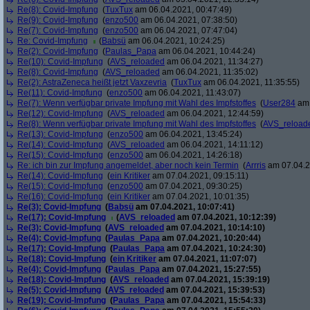
Re(8): Covid-Impfung
(
TuxTux
am 06.04.2021, 00:47:49)
Re(9): Covid-Impfung
(
enzo500
am 06.04.2021, 07:38:50)
Re(7): Covid-Impfung
(
enzo500
am 06.04.2021, 07:47:04)
Re: Covid-Impfung
(
Babsü
am 06.04.2021, 10:24:25)
Re(2): Covid-Impfung
(
Paulas_Papa
am 06.04.2021, 10:44:24)
Re(10): Covid-Impfung
(
AVS_reloaded
am 06.04.2021, 11:34:27)
Re(8): Covid-Impfung
(
AVS_reloaded
am 06.04.2021, 11:35:02)
Re(2): AstraZeneca heißt jetzt Vaxzevria
(
TuxTux
am 06.04.2021, 11:35:55)
Re(11): Covid-Impfung
(
enzo500
am 06.04.2021, 11:43:07)
Re(7): Wenn verfügbar private Impfung mit Wahl des Impfstoffes
(
User284
am 
Re(12): Covid-Impfung
(
AVS_reloaded
am 06.04.2021, 12:44:59)
Re(8): Wenn verfügbar private Impfung mit Wahl des Impfstoffes
(
AVS_reload
Re(13): Covid-Impfung
(
enzo500
am 06.04.2021, 13:45:24)
Re(14): Covid-Impfung
(
AVS_reloaded
am 06.04.2021, 14:11:12)
Re(15): Covid-Impfung
(
enzo500
am 06.04.2021, 14:26:18)
Re: ich bin zur Impfung angemeldet, aber noch kein Termin
(
Arrris
am 07.04.2
Re(14): Covid-Impfung
(
ein Kritiker
am 07.04.2021, 09:15:11)
Re(15): Covid-Impfung
(
enzo500
am 07.04.2021, 09:30:25)
Re(16): Covid-Impfung
(
ein Kritiker
am 07.04.2021, 10:01:35)
Re(3): Covid-Impfung
(
Babsü
am 07.04.2021, 10:07:41)
Re(17): Covid-Impfung
(
AVS_reloaded
am 07.04.2021, 10:12:39)
Re(3): Covid-Impfung
(
AVS_reloaded
am 07.04.2021, 10:14:10)
Re(4): Covid-Impfung
(
Paulas_Papa
am 07.04.2021, 10:20:44)
Re(17): Covid-Impfung
(
Paulas_Papa
am 07.04.2021, 10:24:30)
Re(18): Covid-Impfung
(
ein Kritiker
am 07.04.2021, 11:07:07)
Re(4): Covid-Impfung
(
Paulas_Papa
am 07.04.2021, 15:27:55)
Re(18): Covid-Impfung
(
AVS_reloaded
am 07.04.2021, 15:39:19)
Re(5): Covid-Impfung
(
AVS_reloaded
am 07.04.2021, 15:39:53)
Re(19): Covid-Impfung
(
Paulas_Papa
am 07.04.2021, 15:54:33)