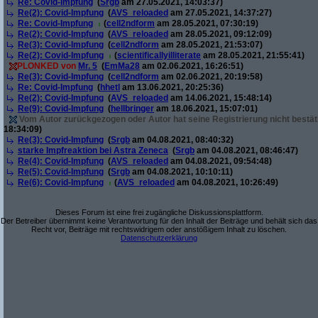
Re: Covid-Impfung
(
Srgb
am 27.05.2021, 14:03:37)
Re(2): Covid-Impfung
(
AVS_reloaded
am 27.05.2021, 14:37:27)
Re: Covid-Impfung
(
cell2ndform
am 28.05.2021, 07:30:19)
Re(2): Covid-Impfung
(
AVS_reloaded
am 28.05.2021, 09:12:09)
Re(3): Covid-Impfung
(
cell2ndform
am 28.05.2021, 21:53:07)
Re(2): Covid-Impfung
(
scientificallyilliterate
am 28.05.2021, 21:55:41)
PLONKED von
Mr. 5
(
EmMa28
am 02.06.2021, 16:26:51)
Re(3): Covid-Impfung
(
cell2ndform
am 02.06.2021, 20:19:58)
Re: Covid-Impfung
(
hhetl
am 13.06.2021, 20:25:36)
Re(2): Covid-Impfung
(
AVS_reloaded
am 14.06.2021, 15:48:14)
Re(9): Covid-Impfung
(
hellbringer
am 18.06.2021, 15:07:01)
Vom Autor zurückgezogen oder Autor hat seine Registrierung nicht bestät
18:34:09)
Re(3): Covid-Impfung
(
Srgb
am 04.08.2021, 08:40:32)
starke Impfreaktion bei Astra Zeneca
(
Srgb
am 04.08.2021, 08:46:47)
Re(4): Covid-Impfung
(
AVS_reloaded
am 04.08.2021, 09:54:48)
Re(5): Covid-Impfung
(
Srgb
am 04.08.2021, 10:10:11)
Re(6): Covid-Impfung
(
AVS_reloaded
am 04.08.2021, 10:26:49)
Dieses Forum ist eine frei zugängliche Diskussionsplattform.
Der Betreiber übernimmt keine Verantwortung für den Inhalt der Beiträge und behält sich das
Recht vor, Beiträge mit rechtswidrigem oder anstößigem Inhalt zu löschen.
Datenschutzerklärung