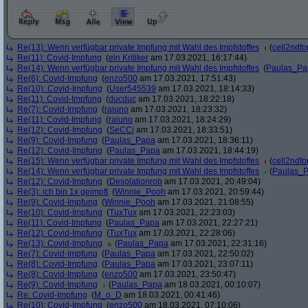
Re(13): Wenn verfügbar private Impfung mit Wahl des Impfstoffes
(
cell2ndf
Re(11): Covid-Impfung
(
ein Kritiker
am 17.03.2021, 16:17:44)
Re(14): Wenn verfügbar private Impfung mit Wahl des Impfstoffes
(
Paulas_Pa
Re(6): Covid-Impfung
(
enzo500
am 17.03.2021, 17:51:43)
Re(10): Covid-Impfung
(
User545539
am 17.03.2021, 18:14:33)
Re(11): Covid-Impfung
(
ducduc
am 17.03.2021, 18:22:18)
Re(7): Covid-Impfung
(
raiuno
am 17.03.2021, 18:23:32)
Re(11): Covid-Impfung
(
raiuno
am 17.03.2021, 18:24:29)
Re(12): Covid-Impfung
(
SeCCi
am 17.03.2021, 18:33:51)
Re(9): Covid-Impfung
(
Paulas_Papa
am 17.03.2021, 18:36:11)
Re(12): Covid-Impfung
(
Paulas_Papa
am 17.03.2021, 18:44:19)
Re(15): Wenn verfügbar private Impfung mit Wahl des Impfstoffes
(
cell2ndf
Re(14): Wenn verfügbar private Impfung mit Wahl des Impfstoffes
(
Paulas_
Re(12): Covid-Impfung
(
Desolationrob
am 17.03.2021, 20:49:04)
Re(3): ich bin 1x geimpft
(
Winnie_Pooh
am 17.03.2021, 20:59:44)
Re(9): Covid-Impfung
(
Winnie_Pooh
am 17.03.2021, 21:08:55)
Re(10): Covid-Impfung
(
TuxTux
am 17.03.2021, 22:23:03)
Re(11): Covid-Impfung
(
Paulas_Papa
am 17.03.2021, 22:27:21)
Re(12): Covid-Impfung
(
TuxTux
am 17.03.2021, 22:28:06)
Re(13): Covid-Impfung
(
Paulas_Papa
am 17.03.2021, 22:31:16)
Re(7): Covid-Impfung
(
Paulas_Papa
am 17.03.2021, 22:50:02)
Re(8): Covid-Impfung
(
Paulas_Papa
am 17.03.2021, 23:07:11)
Re(8): Covid-Impfung
(
enzo500
am 17.03.2021, 23:50:47)
Re(9): Covid-Impfung
(
Paulas_Papa
am 18.03.2021, 00:10:07)
Re: Covid-Impfung
(
M_o_D
am 18.03.2021, 00:41:46)
Re(10): Covid-Impfung
(
enzo500
am 18.03.2021, 07:10:06)