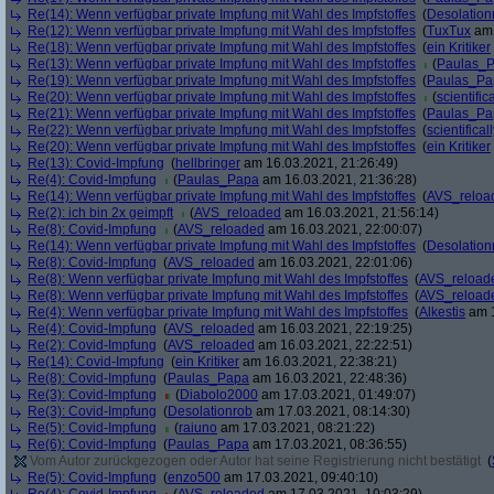
Re(14): Wenn verfügbar private Impfung mit Wahl des Impfstoffes
(
Desolation
Re(12): Wenn verfügbar private Impfung mit Wahl des Impfstoffes
(
TuxTux
am 
Re(18): Wenn verfügbar private Impfung mit Wahl des Impfstoffes
(
ein Kritiker
Re(13): Wenn verfügbar private Impfung mit Wahl des Impfstoffes
(
Paulas_
Re(19): Wenn verfügbar private Impfung mit Wahl des Impfstoffes
(
Paulas_Pa
Re(20): Wenn verfügbar private Impfung mit Wahl des Impfstoffes
(
scientifica
Re(21): Wenn verfügbar private Impfung mit Wahl des Impfstoffes
(
Paulas_Pa
Re(22): Wenn verfügbar private Impfung mit Wahl des Impfstoffes
(
scientificall
Re(20): Wenn verfügbar private Impfung mit Wahl des Impfstoffes
(
ein Kritiker
Re(13): Covid-Impfung
(
hellbringer
am 16.03.2021, 21:26:49)
Re(4): Covid-Impfung
(
Paulas_Papa
am 16.03.2021, 21:36:28)
Re(14): Wenn verfügbar private Impfung mit Wahl des Impfstoffes
(
AVS_reloa
Re(2): ich bin 2x geimpft
(
AVS_reloaded
am 16.03.2021, 21:56:14)
Re(8): Covid-Impfung
(
AVS_reloaded
am 16.03.2021, 22:00:07)
Re(14): Wenn verfügbar private Impfung mit Wahl des Impfstoffes
(
Desolation
Re(8): Covid-Impfung
(
AVS_reloaded
am 16.03.2021, 22:01:06)
Re(8): Wenn verfügbar private Impfung mit Wahl des Impfstoffes
(
AVS_reload
Re(8): Wenn verfügbar private Impfung mit Wahl des Impfstoffes
(
AVS_reload
Re(4): Wenn verfügbar private Impfung mit Wahl des Impfstoffes
(
Alkestis
am 1
Re(4): Covid-Impfung
(
AVS_reloaded
am 16.03.2021, 22:19:25)
Re(2): Covid-Impfung
(
AVS_reloaded
am 16.03.2021, 22:22:51)
Re(14): Covid-Impfung
(
ein Kritiker
am 16.03.2021, 22:38:21)
Re(8): Covid-Impfung
(
Paulas_Papa
am 16.03.2021, 22:48:36)
Re(3): Covid-Impfung
(
Diabolo2000
am 17.03.2021, 01:49:07)
Re(3): Covid-Impfung
(
Desolationrob
am 17.03.2021, 08:14:30)
Re(5): Covid-Impfung
(
raiuno
am 17.03.2021, 08:21:22)
Re(6): Covid-Impfung
(
Paulas_Papa
am 17.03.2021, 08:36:55)
Vom Autor zurückgezogen oder Autor hat seine Registrierung nicht bestätigt
(
Re(5): Covid-Impfung
(
enzo500
am 17.03.2021, 09:40:10)