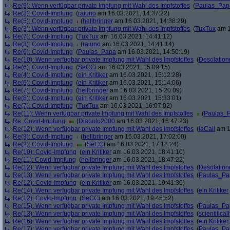
Re(9): Wenn verfügbar private Impfung mit Wahl des Impfstoffes
(
Paulas_Pap
Re(3): Covid-Impfung
(
raiuno
am 16.03.2021, 14:37:22)
Re(5): Covid-Impfung
(
hellbringer
am 16.03.2021, 14:38:29)
Re(3): Wenn verfügbar private Impfung mit Wahl des Impfstoffes
(
TuxTux
am 1
Re(7): Covid-Impfung
(
TuxTux
am 16.03.2021, 14:41:12)
Re(3): Covid-Impfung
(
raiuno
am 16.03.2021, 14:41:14)
Re(6): Covid-Impfung
(
Paulas_Papa
am 16.03.2021, 14:50:19)
Re(10): Wenn verfügbar private Impfung mit Wahl des Impfstoffes
(
Desolation
Re(6): Covid-Impfung
(
SeCCi
am 16.03.2021, 15:09:15)
Re(4): Covid-Impfung
(
ein Kritiker
am 16.03.2021, 15:12:28)
Re(6): Covid-Impfung
(
ein Kritiker
am 16.03.2021, 15:14:06)
Re(7): Covid-Impfung
(
hellbringer
am 16.03.2021, 15:20:09)
Re(8): Covid-Impfung
(
ein Kritiker
am 16.03.2021, 15:33:01)
Re(7): Covid-Impfung
(
TuxTux
am 16.03.2021, 16:07:02)
Re(11): Wenn verfügbar private Impfung mit Wahl des Impfstoffes
(
Paulas_
Re: Covid-Impfung
(
Diabolo2000
am 16.03.2021, 16:47:23)
Re(12): Wenn verfügbar private Impfung mit Wahl des Impfstoffes
(
laCall
am 1
Re(9): Covid-Impfung
(
hellbringer
am 16.03.2021, 17:02:00)
Re(2): Covid-Impfung
(
SeCCi
am 16.03.2021, 17:18:24)
Re(10): Covid-Impfung
(
ein Kritiker
am 16.03.2021, 18:41:10)
Re(11): Covid-Impfung
(
hellbringer
am 16.03.2021, 18:47:22)
Re(12): Wenn verfügbar private Impfung mit Wahl des Impfstoffes
(
Desolation
Re(13): Wenn verfügbar private Impfung mit Wahl des Impfstoffes
(
Paulas_Pa
Re(12): Covid-Impfung
(
ein Kritiker
am 16.03.2021, 19:41:30)
Re(14): Wenn verfügbar private Impfung mit Wahl des Impfstoffes
(
ein Kritiker
Re(12): Covid-Impfung
(
SeCCi
am 16.03.2021, 19:45:52)
Re(15): Wenn verfügbar private Impfung mit Wahl des Impfstoffes
(
Paulas_Pa
Re(13): Wenn verfügbar private Impfung mit Wahl des Impfstoffes
(
scientificall
Re(16): Wenn verfügbar private Impfung mit Wahl des Impfstoffes
(
ein Kritiker
Re(17): Wenn verfügbar private Impfung mit Wahl des Impfstoffes
(
Paulas_Pa