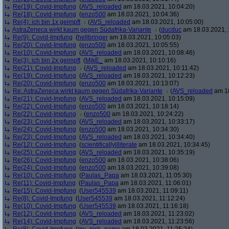
Re(19): Covid-Impfung
(
AVS_reloaded
am 18.03.2021, 10:04:20)
Re(18): Covid-Impfung
(
enzo500
am 18.03.2021, 10:04:36)
Re(4): ich bin 1x geimpft
(
AVS_reloaded
am 18.03.2021, 10:05:00)
AstraZeneca wirkt kaum gegen Südafrika-Variante
(
ducduc
am 18.03.2021, 
Re(9): Covid-Impfung
(
hellbringer
am 18.03.2021, 10:05:03)
Re(20): Covid-Impfung
(
enzo500
am 18.03.2021, 10:05:55)
Re(10): Covid-Impfung
(
AVS_reloaded
am 18.03.2021, 10:08:46)
Re(3): ich bin 2x geimpft
(
MikE_
am 18.03.2021, 10:10:16)
Re(21): Covid-Impfung
(
AVS_reloaded
am 18.03.2021, 10:11:42)
Re(19): Covid-Impfung
(
AVS_reloaded
am 18.03.2021, 10:12:23)
Re(20): Covid-Impfung
(
enzo500
am 18.03.2021, 10:13:07)
Re: AstraZeneca wirkt kaum gegen Südafrika-Variante
(
AVS_reloaded
am 18
Re(21): Covid-Impfung
(
AVS_reloaded
am 18.03.2021, 10:15:09)
Re(22): Covid-Impfung
(
enzo500
am 18.03.2021, 10:18:14)
Re(22): Covid-Impfung
(
enzo500
am 18.03.2021, 10:24:22)
Re(23): Covid-Impfung
(
AVS_reloaded
am 18.03.2021, 10:33:17)
Re(24): Covid-Impfung
(
enzo500
am 18.03.2021, 10:34:30)
Re(23): Covid-Impfung
(
AVS_reloaded
am 18.03.2021, 10:34:40)
Re(12): Covid-Impfung
(
scientificallyilliterate
am 18.03.2021, 10:34:45)
Re(25): Covid-Impfung
(
AVS_reloaded
am 18.03.2021, 10:35:19)
Re(26): Covid-Impfung
(
enzo500
am 18.03.2021, 10:38:06)
Re(24): Covid-Impfung
(
enzo500
am 18.03.2021, 10:39:08)
Re(10): Covid-Impfung
(
Paulas_Papa
am 18.03.2021, 11:05:30)
Re(11): Covid-Impfung
(
Paulas_Papa
am 18.03.2021, 11:06:01)
Re(15): Covid-Impfung
(
User545539
am 18.03.2021, 11:09:11)
Re(8): Covid-Impfung
(
User545539
am 18.03.2021, 11:12:24)
Re(10): Covid-Impfung
(
User545539
am 18.03.2021, 11:16:18)
Re(12): Covid-Impfung
(
AVS_reloaded
am 18.03.2021, 11:23:02)
Re(14): Covid-Impfung
(
AVS_reloaded
am 18.03.2021, 11:23:56)