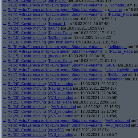
Re(14): Covid-Impfung
(
ein Kritiker
am 18.03.2021, 14:55:19)
Re(2): AstraZeneca wirkt kaum gegen Südafrika-Variante
(
Nomade1
am 18.
Re(3): AstraZeneca wirkt kaum gegen Südafrika-Variante
(
ducduc
am 18.03
Re(4): AstraZeneca wirkt kaum gegen Südafrika-Variante
(
Paulas_Papa
am 
Re(23): Covid-Impfung
(
Paulas_Papa
am 18.03.2021, 16:55:33)
Re(24): Covid-Impfung
(
Nomade1
am 18.03.2021, 16:57:45)
Re(24): Covid-Impfung
(
raiuno
am 18.03.2021, 16:59:09)
Re(25): Covid-Impfung
(
Paulas_Papa
am 18.03.2021, 17:19:11)
Re(15): Covid-Impfung
(
hellbringer
am 18.03.2021, 17:59:22)
Re(10): Covid-Impfung
(
my_nick_name
am 18.03.2021, 18:17:31)
Re(5): AstraZeneca wirkt kaum gegen Südafrika-Variante
(
hellbringer
am 18.
Re(6): AstraZeneca wirkt kaum gegen Südafrika-Variante
(
Paulas_Papa
am
Re(15): Covid-Impfung
(
ducduc
am 18.03.2021, 20:34:18)
Re(16): Covid-Impfung
(
Paulas_Papa
am 18.03.2021, 21:01:19)
Re(6): AstraZeneca wirkt kaum gegen Südafrika-Variante
(
SeCCi
am 18.03.20
Re(6): AstraZeneca wirkt kaum gegen Südafrika-Variante
(
scientificallyilliterat
Re(7): AstraZeneca wirkt kaum gegen Südafrika-Variante
(
hellbringer
am 18
Re(7): AstraZeneca wirkt kaum gegen Südafrika-Variante
(
hellbringer
am 18.0
Re(26): Covid-Impfung
(
AVS_reloaded
am 18.03.2021, 22:02:31)
Re(27): Covid-Impfung
(
Paulas_Papa
am 18.03.2021, 22:04:18)
Re(20): Covid-Impfung
(
AVS_reloaded
am 18.03.2021, 22:04:56)
Re(28): Covid-Impfung
(
AVS_reloaded
am 18.03.2021, 22:05:56)
Re(21): Covid-Impfung
(
Paulas_Papa
am 18.03.2021, 22:08:32)
Re(24): Covid-Impfung
(
AVS_reloaded
am 18.03.2021, 22:15:52)
Re(22): Covid-Impfung
(
AVS_reloaded
am 18.03.2021, 22:17:04)
Re(29): Covid-Impfung
(
AVS_reloaded
am 18.03.2021, 22:18:58)
Re(4): AstraZeneca wirkt kaum gegen Südafrika-Variante
(
AVS_reloaded
am 1
Re(6): AstraZeneca wirkt kaum gegen Südafrika-Variante
(
AVS_reloaded
am 1
Re(30): Covid-Impfung
(
enzo500
am 18.03.2021, 22:33:07)
Re(31): Covid-Impfung
(
AVS_reloaded
am 18.03.2021, 22:38:57)