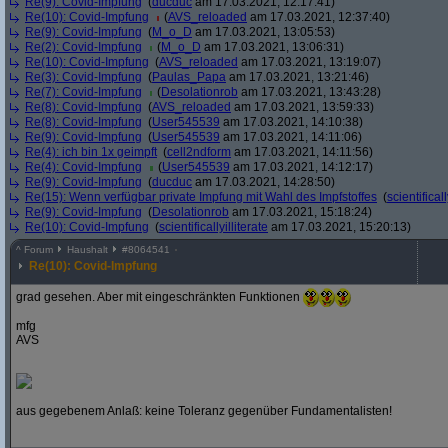
Re(9): Covid-Impfung
(
ducduc
am 17.03.2021, 12:17:41)
Re(10): Covid-Impfung
(
AVS_reloaded
am 17.03.2021, 12:37:40)
Re(9): Covid-Impfung
(
M_o_D
am 17.03.2021, 13:05:53)
Re(2): Covid-Impfung
(
M_o_D
am 17.03.2021, 13:06:31)
Re(10): Covid-Impfung
(
AVS_reloaded
am 17.03.2021, 13:19:07)
Re(3): Covid-Impfung
(
Paulas_Papa
am 17.03.2021, 13:21:46)
Re(7): Covid-Impfung
(
Desolationrob
am 17.03.2021, 13:43:28)
Re(8): Covid-Impfung
(
AVS_reloaded
am 17.03.2021, 13:59:33)
Re(8): Covid-Impfung
(
User545539
am 17.03.2021, 14:10:38)
Re(9): Covid-Impfung
(
User545539
am 17.03.2021, 14:11:06)
Re(4): ich bin 1x geimpft
(
cell2ndform
am 17.03.2021, 14:11:56)
Re(4): Covid-Impfung
(
User545539
am 17.03.2021, 14:12:17)
Re(9): Covid-Impfung
(
ducduc
am 17.03.2021, 14:28:50)
Re(15): Wenn verfügbar private Impfung mit Wahl des Impfstoffes
(
scientificall
Re(9): Covid-Impfung
(
Desolationrob
am 17.03.2021, 15:18:24)
Re(10): Covid-Impfung
(
scientificallyilliterate
am 17.03.2021, 15:20:13)
^
Forum
Haushalt
#
8064541
Re(10): Covid-Impfung
grad gesehen. Aber mit eingeschränkten Funktionen
mfg
AVS
aus gegebenem Anlaß: keine Toleranz gegenüber Fundamentalisten!