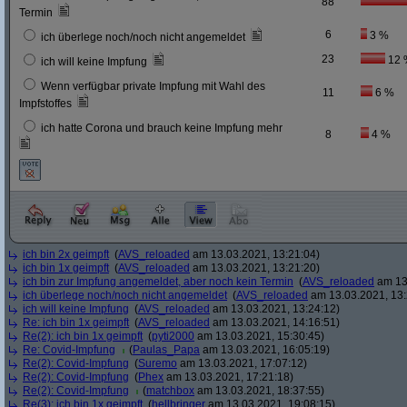
88
Termin
6
3 %
ich überlege noch/noch nicht angemeldet
23
12 
ich will keine Impfung
Wenn verfügbar private Impfung mit Wahl des
11
6 %
Impfstoffes
ich hatte Corona und brauch keine Impfung mehr
8
4 %
ich bin 2x geimpft
(
AVS_reloaded
am 13.03.2021, 13:21:04)
ich bin 1x geimpft
(
AVS_reloaded
am 13.03.2021, 13:21:20)
ich bin zur Impfung angemeldet, aber noch kein Termin
(
AVS_reloaded
am 13.
ich überlege noch/noch nicht angemeldet
(
AVS_reloaded
am 13.03.2021, 13:
ich will keine Impfung
(
AVS_reloaded
am 13.03.2021, 13:24:12)
Re: ich bin 1x geimpft
(
AVS_reloaded
am 13.03.2021, 14:16:51)
Re(2): ich bin 1x geimpft
(
pyti2000
am 13.03.2021, 15:30:45)
Re: Covid-Impfung
(
Paulas_Papa
am 13.03.2021, 16:05:19)
Re(2): Covid-Impfung
(
Suremo
am 13.03.2021, 17:07:12)
Re(2): Covid-Impfung
(
Phex
am 13.03.2021, 17:21:18)
Re(2): Covid-Impfung
(
matchbox
am 13.03.2021, 18:37:55)
Re(3): ich bin 1x geimpft
(
hellbringer
am 13.03.2021, 19:08:15)