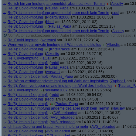
Re: ich bin zur Impfung angemeldet, aber noch kein Termin
(
Ascotty
am 13.0
Re(3): Covid-Impfung
(
Paulas_Papa
am 13.03.2021, 20:01:29)
Re(2): ich bin zur Impfung angemeldet, aber noch kein Termin
(
soul
am 13.03.
Re(2): Covid-Impfung
(
Picard782000
am 13.03.2021, 20:08:50)
Re(2): Covid-Impfung
(
hhetl
am 13.03.2021, 20:11:02)
Re(3): Covid-Impfung
(
Paulas_Papa
am 13.03.2021, 20:12:15)
Re(3): ich bin zur Impfung angemeldet, aber noch kein Termin
(
Ascotty
am 13.
Vom Autor zurückgezogen oder Autor hat seine Registrierung nicht bestätigt
(
Re: Covid-Impfung
(
woswasi
am 13.03.2021, 22:23:14)
Wenn verfügbar private Impfung mit Wahl des Impfstoffes
(
Alkestis
am 13.03.
Re(4): Covid-Impfung
(
KritziKracksi
am 13.03.2021, 23:26:43)
Re(2): Covid-Impfung
(
Alkestis
am 13.03.2021, 23:27:19)
Re: Covid-Impfung
(
laCall
am 13.03.2021, 23:59:52)
Re(2): ich bin 1x geimpft
(
reddi
am 14.03.2021, 08:22:16)
Re(5): Covid-Impfung
(
Paulas_Papa
am 14.03.2021, 09:00:06)
Re(3): Covid-Impfung
(
woswasi
am 14.03.2021, 09:01:55)
Re(3): ich bin 1x geimpft
(
Paulas_Papa
am 14.03.2021, 09:02:00)
Re: Wenn verfügbar private Impfung mit Wahl des Impfstoffes
(
Zaphod1
am 14
Re(2): Wenn verfügbar private Impfung mit Wahl des Impfstoffes
(
Paulas_P
Re: Covid-Impfung
(
NoName2007
am 14.03.2021, 09:25:45)
Re(4): ich bin 1x geimpft
(
reddi
am 14.03.2021, 09:54:03)
Re(2): Covid-Impfung
(
reddi
am 14.03.2021, 09:54:53)
Re(5): ich bin 1x geimpft
(
Paulas_Papa
am 14.03.2021, 10:01:31)
Re(3): ich bin zur Impfung angemeldet, aber noch kein Termin
(
klausiw
am 14.
Re(3): ich bin 1x geimpft
(
AVS_reloaded
am 14.03.2021, 11:38:33)
Re(3): ich bin 1x geimpft
(
AVS_reloaded
am 14.03.2021, 11:40:06)
Re(6): ich bin 1x geimpft
(
AVS_reloaded
am 14.03.2021, 11:40:35)
ich hatte Corona und brauch keine Impfung mehr
(
AVS_reloaded
am 14.03.20
Re(2): Covid-Impfung
(
AVS_reloaded
am 14.03.2021, 11:44:09)
Re(2): Covid-Impfung
(
AVS_reloaded
am 14.03.2021, 11:50:01)