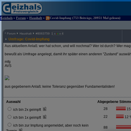
Geizhals
»
Forum
»
Haushalt
»
Covid-Impfung (753 Beiträge, 20951 Mal gelesen)
^
Forum
Haushalt
#
8063759
1 x
x 4
Umfrage: Covid-Impfung
Aus aktuellem Anlaß: wer hat schon, und will nochmal? Wer ist durch? Wer mag 
bewußt als Umfrage angelegt, damit ihr später einen anderen "Zustand" auswä
mfg
AVS
aus gegebenem Anlaß: keine Toleranz gegenüber Fundamentalisten!
Auswahl
Abgegebene Stimm
28
15
ich bin 2x geimpft
22
12 
ich bin 1x geimpft
ich bin zur Impfung angemeldet, aber noch kein
88