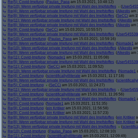
Re(5): Covid-Impfung
(
Paulas_Papa
am 15.03.2021, 10:48:12)
Re(10): Wenn verfügbar private Impfung mit Wahl des Impfstoffes
(
User545
Re(4): Wenn verfügbar private Impfung mit Wahl des Impfstoffes
(
Alkestis
am 1
Re(8): Wenn verfügbar private Impfung mit Wahl des Impfstoffes
(
SeCCi
am 15
Re(11): Wenn verfügbar private Impfung mit Wahl des Impfstoffes
(
Alkestis
am 
Re(8): Wenn verfügbar private Impfung mit Wahl des Impfstoffes
(
Alkestis
am 1
Re(9): Covid-Impfung
(
SeCCi
am 15.03.2021, 10:55:57)
Re(9): Wenn verfügbar private Impfung mit Wahl des Impfstoffes
(
User545539
Re(10): Covid-Impfung
(
Paulas_Papa
am 15.03.2021, 10:59:16)
Re(8): Wenn verfügbar private Impfung mit Wahl des Impfstoffes
(
Nomade1
am
Re(10): Wenn verfügbar private Impfung mit Wahl des Impfstoffes
(
Alkestis
am 
Re(9): Wenn verfügbar private Impfung mit Wahl des Impfstoffes
(
Alkestis
am 1
Re(11): Covid-Impfung
(
Nomade1
am 15.03.2021, 11:05:08)
Re(9): Wenn verfügbar private Impfung mit Wahl des Impfstoffes
(
User545539
Re(11): Covid-Impfung
(
SeCCi
am 15.03.2021, 11:09:52)
Re(10): Wenn verfügbar private Impfung mit Wahl des Impfstoffes
(
Nomade1
a
Re(4): Covid-Impfung
(
scientificallyilliterate
am 15.03.2021, 11:17:18)
Re(9): Wenn verfügbar private Impfung mit Wahl des Impfstoffes
(
scientifically
Re(5): Covid-Impfung
(
SeCCi
am 15.03.2021, 11:24:27)
Re(11): Wenn verfügbar private Impfung mit Wahl des Impfstoffes
(
User545
Re(6): Covid-Impfung
(
scientificallyilliterate
am 15.03.2021, 11:26:56)
Re(12): Wenn verfügbar private Impfung mit Wahl des Impfstoffes
(
Nomade1
a
Re(6): Covid-Impfung
(
Nomade1
am 15.03.2021, 11:51:35)
Re(9): Covid-Impfung
(
ein Kritiker
am 15.03.2021, 11:56:58)
Re(9): Covid-Impfung
(
ein Kritiker
am 15.03.2021, 11:57:23)
Re(8): Wenn verfügbar private Impfung mit Wahl des Impfstoffes
(
ein Kritiker
a
Re(8): Wenn verfügbar private Impfung mit Wahl des Impfstoffes
(
ein Kritiker
a
Re(13): Wenn verfügbar private Impfung mit Wahl des Impfstoffes
(
scientifica
Re(10): Covid-Impfung
(
Paulas_Papa
am 15.03.2021, 12:08:10)
Re(11): Covid-Impfung
(
scientificallyilliterate
am 15.03.2021, 12:09:49)