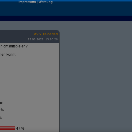
Impressum
|
Werbung
AVS_reloaded
13.03.2021, 13:20:26
nicht mitspielen?
hlen könnt
en
 %
%
47 %