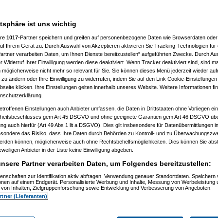
atsphäre ist uns wichtig
%
ere
1017
-Partner speichern und greifen auf personenbezogene Daten wie Browserdaten oder 
f Ihrem Gerät zu. Durch Auswahl von Akzeptieren aktivieren Sie Tracking-Technologien für d
artner verarbeiten Daten, um Ihnen Dienste bereitzustellen“ aufgeführten Zwecke. Durch Aus
 Widerruf Ihrer Einwilligung werden diese deaktiviert. Wenn Tracker deaktiviert sind, sind m
 möglicherweise nicht mehr so relevant für Sie. Sie können dieses Menü jederzeit wieder auf
 zu ändern oder Ihre Einwilligung zu widerrufen, indem Sie auf den Link Cookie-Einstellunge
eite klicken. Ihre Einstellungen gelten innerhalb unseres Website. Weitere Informationen fin
nschutzerklärung.
etroffenen Einstellungen auch Anbieter umfassen, die Daten in Drittstaaten ohne Vorliegen ei
itsbeschlusses gem Art 45 DSGVO und ohne geeignete Garantien gem Art 46 DSGVO übermi
gung auch hierfür (Art 49 Abs 1 lit a DSGVO). Dies gilt insbesondere für Datenübermittlungen i
esondere das Risiko, dass Ihre Daten durch Behörden zu Kontroll- und zu Überwachungsz
werden können, möglicherweise auch ohne Rechtsbehelfsmöglichkeiten. Dies können Sie abst
03.2021, 13:22:08)
eweiligen Anbieter in der Liste keine Einwilligung abgeben.
23:55)
nsere Partner verarbeiten Daten, um Folgendes bereitzustellen:
enschaften zur Identifikation aktiv abfragen. Verwendung genauer Standortdaten. Speichern 
ionen auf einem Endgerät. Personalisierte Werbung und Inhalte, Messung von Werbeleistung 
von Inhalten, Zielgruppenforschung sowie Entwicklung und Verbesserung von Angeboten.
rtner (Lieferanten)
3.2021, 19:14:53)