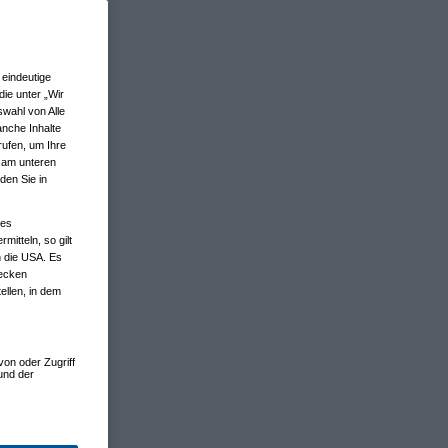
eindeutige
ie unter „Wir
wahl von Alle
anche Inhalte
rufen, um Ihre
n am unteren
den Sie in
nes
tteln, so gilt
n die USA. Es
wecken
ellen, in dem
von oder Zugriff
und der