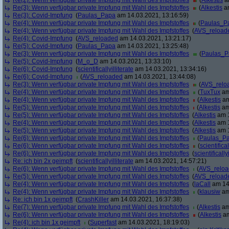
Re(2): Wenn verfügbar private Impfung mit Wahl des Impfstoffes
(
Alkestis
am
Re(3): Wenn verfügbar private Impfung mit Wahl des Impfstoffes
(
Alkestis
am
Re(3): Covid-Impfung
(
Paulas_Papa
am 14.03.2021, 13:16:59)
Re(4): Wenn verfügbar private Impfung mit Wahl des Impfstoffes
(
Paulas_P
Re(4): Wenn verfügbar private Impfung mit Wahl des Impfstoffes
(
AVS_reload
Re(4): Covid-Impfung
(
AVS_reloaded
am 14.03.2021, 13:21:17)
Re(5): Covid-Impfung
(
Paulas_Papa
am 14.03.2021, 13:25:48)
Re(3): Wenn verfügbar private Impfung mit Wahl des Impfstoffes
(
Paulas_P
Re(5): Covid-Impfung
(
M_o_D
am 14.03.2021, 13:33:10)
Re(6): Covid-Impfung
(
scientificallyilliterate
am 14.03.2021, 13:34:16)
Re(6): Covid-Impfung
(
AVS_reloaded
am 14.03.2021, 13:44:08)
Re(3): Wenn verfügbar private Impfung mit Wahl des Impfstoffes
(
AVS_relo
Re(4): Wenn verfügbar private Impfung mit Wahl des Impfstoffes
(
TuxTux
am
Re(4): Wenn verfügbar private Impfung mit Wahl des Impfstoffes
(
Alkestis
am
Re(5): Wenn verfügbar private Impfung mit Wahl des Impfstoffes
(
Alkestis
am
Re(5): Wenn verfügbar private Impfung mit Wahl des Impfstoffes
(
Alkestis
am 1
Re(4): Wenn verfügbar private Impfung mit Wahl des Impfstoffes
(
Alkestis
am 1
Re(5): Wenn verfügbar private Impfung mit Wahl des Impfstoffes
(
Alkestis
am 1
Re(6): Wenn verfügbar private Impfung mit Wahl des Impfstoffes
(
Paulas_P
Re(6): Wenn verfügbar private Impfung mit Wahl des Impfstoffes
(
scientifical
Re(6): Wenn verfügbar private Impfung mit Wahl des Impfstoffes
(
scientifically
Re: ich bin 2x geimpft
(
scientificallyilliterate
am 14.03.2021, 14:57:21)
Re(6): Wenn verfügbar private Impfung mit Wahl des Impfstoffes
(
AVS_relo
Re(5): Wenn verfügbar private Impfung mit Wahl des Impfstoffes
(
AVS_reload
Re(4): Wenn verfügbar private Impfung mit Wahl des Impfstoffes
(
laCall
am 14.
Re(4): Wenn verfügbar private Impfung mit Wahl des Impfstoffes
(
klausiw
am
Re: ich bin 1x geimpft
(
CrashKiller
am 14.03.2021, 16:37:38)
Re(7): Wenn verfügbar private Impfung mit Wahl des Impfstoffes
(
Alkestis
am
Re(6): Wenn verfügbar private Impfung mit Wahl des Impfstoffes
(
Alkestis
am
Re(4): ich bin 1x geimpft
(
Superfast
am 14.03.2021, 18:19:03)