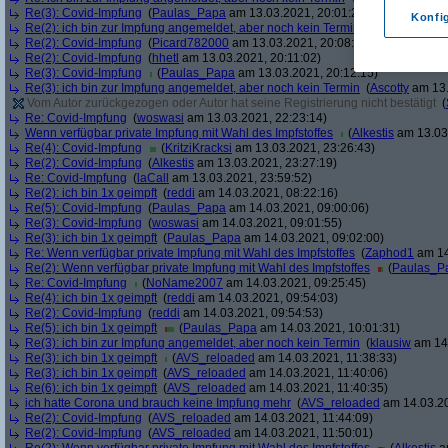
Re(3): Covid-Impfung
(
Paulas_Papa
am 13.03.2021, 20:01:29)
Konfi
Re(2): ich bin zur Impfung angemeldet, aber noch kein Termin
(
soul
am 13.03.
Re(2): Covid-Impfung
(
Picard782000
am 13.03.2021, 20:08:50)
Re(2): Covid-Impfung
(
hhetl
am 13.03.2021, 20:11:02)
Re(3): Covid-Impfung
(
Paulas_Papa
am 13.03.2021, 20:12:15)
Re(3): ich bin zur Impfung angemeldet, aber noch kein Termin
(
Ascotty
am 13.
Vom Autor zurückgezogen oder Autor hat seine Registrierung nicht bestätigt
(
Re: Covid-Impfung
(
woswasi
am 13.03.2021, 22:23:14)
Wenn verfügbar private Impfung mit Wahl des Impfstoffes
(
Alkestis
am 13.03.
Re(4): Covid-Impfung
(
KritziKracksi
am 13.03.2021, 23:26:43)
Re(2): Covid-Impfung
(
Alkestis
am 13.03.2021, 23:27:19)
Re: Covid-Impfung
(
laCall
am 13.03.2021, 23:59:52)
Re(2): ich bin 1x geimpft
(
reddi
am 14.03.2021, 08:22:16)
Re(5): Covid-Impfung
(
Paulas_Papa
am 14.03.2021, 09:00:06)
Re(3): Covid-Impfung
(
woswasi
am 14.03.2021, 09:01:55)
Re(3): ich bin 1x geimpft
(
Paulas_Papa
am 14.03.2021, 09:02:00)
Re: Wenn verfügbar private Impfung mit Wahl des Impfstoffes
(
Zaphod1
am 14
Re(2): Wenn verfügbar private Impfung mit Wahl des Impfstoffes
(
Paulas_P
Re: Covid-Impfung
(
NoName2007
am 14.03.2021, 09:25:45)
Re(4): ich bin 1x geimpft
(
reddi
am 14.03.2021, 09:54:03)
Re(2): Covid-Impfung
(
reddi
am 14.03.2021, 09:54:53)
Re(5): ich bin 1x geimpft
(
Paulas_Papa
am 14.03.2021, 10:01:31)
Re(3): ich bin zur Impfung angemeldet, aber noch kein Termin
(
klausiw
am 14.
Re(3): ich bin 1x geimpft
(
AVS_reloaded
am 14.03.2021, 11:38:33)
Re(3): ich bin 1x geimpft
(
AVS_reloaded
am 14.03.2021, 11:40:06)
Re(6): ich bin 1x geimpft
(
AVS_reloaded
am 14.03.2021, 11:40:35)
ich hatte Corona und brauch keine Impfung mehr
(
AVS_reloaded
am 14.03.20
Re(2): Covid-Impfung
(
AVS_reloaded
am 14.03.2021, 11:44:09)
Re(2): Covid-Impfung
(
AVS_reloaded
am 14.03.2021, 11:50:01)