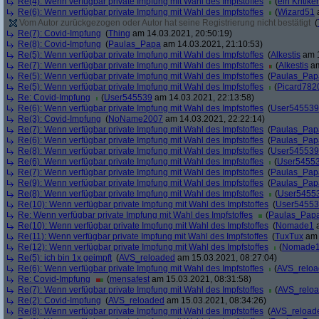
Re(4): Wenn verfügbar private Impfung mit Wahl des Impfstoffes
(
ein Kritiker
Re(6): Wenn verfügbar private Impfung mit Wahl des Impfstoffes
(
Wizard51
a
Vom Autor zurückgezogen oder Autor hat seine Registrierung nicht bestätigt
(
Re(7): Covid-Impfung
(
Thing
am 14.03.2021, 20:50:19)
Re(8): Covid-Impfung
(
Paulas_Papa
am 14.03.2021, 21:10:53)
Re(5): Wenn verfügbar private Impfung mit Wahl des Impfstoffes
(
Alkestis
am 1
Re(7): Wenn verfügbar private Impfung mit Wahl des Impfstoffes
(
Alkestis
am
Re(5): Wenn verfügbar private Impfung mit Wahl des Impfstoffes
(
Paulas_Pap
Re(5): Wenn verfügbar private Impfung mit Wahl des Impfstoffes
(
Picard782
Re: Covid-Impfung
(
User545539
am 14.03.2021, 22:13:58)
Re(6): Wenn verfügbar private Impfung mit Wahl des Impfstoffes
(
User545539
Re(3): Covid-Impfung
(
NoName2007
am 14.03.2021, 22:22:14)
Re(7): Wenn verfügbar private Impfung mit Wahl des Impfstoffes
(
Paulas_Pap
Re(6): Wenn verfügbar private Impfung mit Wahl des Impfstoffes
(
Paulas_Pap
Re(8): Wenn verfügbar private Impfung mit Wahl des Impfstoffes
(
User545539
Re(6): Wenn verfügbar private Impfung mit Wahl des Impfstoffes
(
User5455
Re(7): Wenn verfügbar private Impfung mit Wahl des Impfstoffes
(
Paulas_Pap
Re(9): Wenn verfügbar private Impfung mit Wahl des Impfstoffes
(
Paulas_Pap
Re(8): Wenn verfügbar private Impfung mit Wahl des Impfstoffes
(
User5455
Re(10): Wenn verfügbar private Impfung mit Wahl des Impfstoffes
(
User5455
Re: Wenn verfügbar private Impfung mit Wahl des Impfstoffes
(
Paulas_Pap
Re(10): Wenn verfügbar private Impfung mit Wahl des Impfstoffes
(
Nomade1
a
Re(11): Wenn verfügbar private Impfung mit Wahl des Impfstoffes
(
TuxTux
am 
Re(12): Wenn verfügbar private Impfung mit Wahl des Impfstoffes
(
Nomade
Re(5): ich bin 1x geimpft
(
AVS_reloaded
am 15.03.2021, 08:27:04)
Re(6): Wenn verfügbar private Impfung mit Wahl des Impfstoffes
(
AVS_relo
Re: Covid-Impfung
(
mensafest
am 15.03.2021, 08:31:58)
Re(7): Wenn verfügbar private Impfung mit Wahl des Impfstoffes
(
AVS_relo
Re(2): Covid-Impfung
(
AVS_reloaded
am 15.03.2021, 08:34:26)
Re(8): Wenn verfügbar private Impfung mit Wahl des Impfstoffes
(
AVS_reload