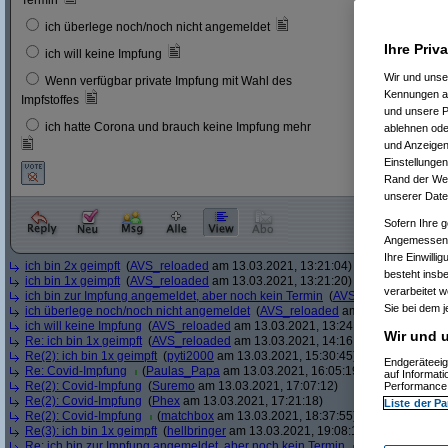
Termin
6
3 %
ich überlege noch/noch nicht angemeldet
Ihre Priv
23
12 
ich will keine Impfung
Wir und uns
Wenn verfügbar private Impfung mit Wahl des
11
6 %
Kennungen au
Impfstoffes
und unsere P
ich hatte Corona und brauch keine Impfung mehr
ablehnen oder
8
4 %
und Anzeigen
Einstellungen
Rand der Webs
unserer Date
Sofern Ihre g
Angemessenhe
Ihre Einwilli
ich bin 2x geimpft
(
AVS_reloaded
am 13.03.2021, 13:21:04)
besteht insb
ich bin 1x geimpft
(
AVS_reloaded
am 13.03.2021, 13:21:20)
verarbeitet 
ich bin zur Impfung angemeldet, aber noch kein Termin
(
AVS_reloaded
am 13.
Sie bei dem j
ich überlege noch/noch nicht angemeldet
(
AVS_reloaded
am 13.03.2021, 13:
ich will keine Impfung
(
AVS_reloaded
am 13.03.2021, 13:24:12)
Wir und u
Re: ich bin 1x geimpft
(
AVS_reloaded
am 13.03.2021, 14:16:51)
Re(2): ich bin 1x geimpft
(
pyti2000
am 13.03.2021, 15:30:45)
Endgeräteeig
Re: Covid-Impfung
(
Paulas_Papa
am 13.03.2021, 16:05:19)
auf Informat
Re(2): Covid-Impfung
(
Suremo
am 13.03.2021, 17:07:12)
Performance 
Re(2): Covid-Impfung
(
Phex
am 13.03.2021, 17:21:18)
Liste der Pa
Re(2): Covid-Impfung
(
matchbox
am 13.03.2021, 18:37:55)
Re(3): ich bin 1x geimpft
(
hellbringer
am 13.03.2021, 19:08:15)
Re: ich bin zur Impfung angemeldet, aber noch kein Termin
(
Ascotty
am 13.0