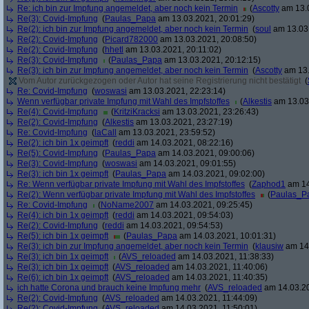
Re: ich bin zur Impfung angemeldet, aber noch kein Termin
(
Ascotty
am 13.0
Re(3): Covid-Impfung
(
Paulas_Papa
am 13.03.2021, 20:01:29)
Re(2): ich bin zur Impfung angemeldet, aber noch kein Termin
(
soul
am 13.03.
Re(2): Covid-Impfung
(
Picard782000
am 13.03.2021, 20:08:50)
Re(2): Covid-Impfung
(
hhetl
am 13.03.2021, 20:11:02)
Re(3): Covid-Impfung
(
Paulas_Papa
am 13.03.2021, 20:12:15)
Re(3): ich bin zur Impfung angemeldet, aber noch kein Termin
(
Ascotty
am 13.
Vom Autor zurückgezogen oder Autor hat seine Registrierung nicht bestätigt
(
Re: Covid-Impfung
(
woswasi
am 13.03.2021, 22:23:14)
Wenn verfügbar private Impfung mit Wahl des Impfstoffes
(
Alkestis
am 13.03.
Re(4): Covid-Impfung
(
KritziKracksi
am 13.03.2021, 23:26:43)
Re(2): Covid-Impfung
(
Alkestis
am 13.03.2021, 23:27:19)
Re: Covid-Impfung
(
laCall
am 13.03.2021, 23:59:52)
Re(2): ich bin 1x geimpft
(
reddi
am 14.03.2021, 08:22:16)
Re(5): Covid-Impfung
(
Paulas_Papa
am 14.03.2021, 09:00:06)
Re(3): Covid-Impfung
(
woswasi
am 14.03.2021, 09:01:55)
Re(3): ich bin 1x geimpft
(
Paulas_Papa
am 14.03.2021, 09:02:00)
Re: Wenn verfügbar private Impfung mit Wahl des Impfstoffes
(
Zaphod1
am 14
Re(2): Wenn verfügbar private Impfung mit Wahl des Impfstoffes
(
Paulas_P
Re: Covid-Impfung
(
NoName2007
am 14.03.2021, 09:25:45)
Re(4): ich bin 1x geimpft
(
reddi
am 14.03.2021, 09:54:03)
Re(2): Covid-Impfung
(
reddi
am 14.03.2021, 09:54:53)
Re(5): ich bin 1x geimpft
(
Paulas_Papa
am 14.03.2021, 10:01:31)
Re(3): ich bin zur Impfung angemeldet, aber noch kein Termin
(
klausiw
am 14.
Re(3): ich bin 1x geimpft
(
AVS_reloaded
am 14.03.2021, 11:38:33)
Re(3): ich bin 1x geimpft
(
AVS_reloaded
am 14.03.2021, 11:40:06)
Re(6): ich bin 1x geimpft
(
AVS_reloaded
am 14.03.2021, 11:40:35)
ich hatte Corona und brauch keine Impfung mehr
(
AVS_reloaded
am 14.03.20
Re(2): Covid-Impfung
(
AVS_reloaded
am 14.03.2021, 11:44:09)
Re(2): Covid-Impfung
(
AVS_reloaded
am 14.03.2021, 11:50:01)