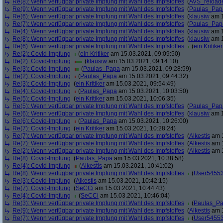
Re(8): Wenn verfügbar private Impfung mit Wahl des Impfstoffes
(
AVS_reload
Re(9): Wenn verfügbar private Impfung mit Wahl des Impfstoffes
(
Paulas_Pap
Re(6): Wenn verfügbar private Impfung mit Wahl des Impfstoffes
(
klausiw
am 1
Re(7): Wenn verfügbar private Impfung mit Wahl des Impfstoffes
(
Paulas_Pap
Re(4): Wenn verfügbar private Impfung mit Wahl des Impfstoffes
(
klausiw
am 1
Re(8): Wenn verfügbar private Impfung mit Wahl des Impfstoffes
(
klausiw
am 1
Re(6): Wenn verfügbar private Impfung mit Wahl des Impfstoffes
(
ein Kritiker
Re(2): Covid-Impfung
(
ein Kritiker
am 15.03.2021, 09:09:50)
Re(2): Covid-Impfung
(
klausiw
am 15.03.2021, 09:14:10)
Re(3): Covid-Impfung
(
Paulas_Papa
am 15.03.2021, 09:28:59)
Re(2): Covid-Impfung
(
Paulas_Papa
am 15.03.2021, 09:44:32)
Re(3): Covid-Impfung
(
ein Kritiker
am 15.03.2021, 09:54:49)
Re(4): Covid-Impfung
(
Paulas_Papa
am 15.03.2021, 10:03:50)
Re(5): Covid-Impfung
(
ein Kritiker
am 15.03.2021, 10:06:35)
Re(5): Wenn verfügbar private Impfung mit Wahl des Impfstoffes
(
Paulas_Pap
Re(6): Wenn verfügbar private Impfung mit Wahl des Impfstoffes
(
klausiw
am 1
Re(6): Covid-Impfung
(
Paulas_Papa
am 15.03.2021, 10:26:00)
Re(7): Covid-Impfung
(
ein Kritiker
am 15.03.2021, 10:28:24)
Re(7): Wenn verfügbar private Impfung mit Wahl des Impfstoffes
(
Alkestis
am 1
Re(7): Wenn verfügbar private Impfung mit Wahl des Impfstoffes
(
Alkestis
am 1
Re(2): Wenn verfügbar private Impfung mit Wahl des Impfstoffes
(
Alkestis
am 1
Re(8): Covid-Impfung
(
Paulas_Papa
am 15.03.2021, 10:38:58)
Re(4): Covid-Impfung
(
Alkestis
am 15.03.2021, 10:41:02)
Re(8): Wenn verfügbar private Impfung mit Wahl des Impfstoffes
(
User5455
Re(3): Covid-Impfung
(
Alkestis
am 15.03.2021, 10:42:15)
Re(7): Covid-Impfung
(
SeCCi
am 15.03.2021, 10:44:43)
Re(4): Covid-Impfung
(
SeCCi
am 15.03.2021, 10:46:04)
Re(3): Wenn verfügbar private Impfung mit Wahl des Impfstoffes
(
Paulas_P
Re(9): Wenn verfügbar private Impfung mit Wahl des Impfstoffes
(
Alkestis
am 1
Re(7): Wenn verfügbar private Impfung mit Wahl des Impfstoffes
(
User5455