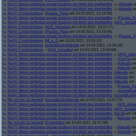
Re(2): Wenn verfügbar private Impfung mit Wahl des Impfstoffes
(
Alkestis
am
Re(3): Wenn verfügbar private Impfung mit Wahl des Impfstoffes
(
Alkestis
am
Re(3): Covid-Impfung
(
Paulas_Papa
am 14.03.2021, 13:16:59)
Re(4): Wenn verfügbar private Impfung mit Wahl des Impfstoffes
(
Paulas_P
Re(4): Wenn verfügbar private Impfung mit Wahl des Impfstoffes
(
AVS_reload
Re(4): Covid-Impfung
(
AVS_reloaded
am 14.03.2021, 13:21:17)
Re(5): Covid-Impfung
(
Paulas_Papa
am 14.03.2021, 13:25:48)
Re(3): Wenn verfügbar private Impfung mit Wahl des Impfstoffes
(
Paulas_P
Re(5): Covid-Impfung
(
M_o_D
am 14.03.2021, 13:33:10)
Re(6): Covid-Impfung
(
scientificallyilliterate
am 14.03.2021, 13:34:16)
Re(6): Covid-Impfung
(
AVS_reloaded
am 14.03.2021, 13:44:08)
Re(3): Wenn verfügbar private Impfung mit Wahl des Impfstoffes
(
AVS_relo
Re(4): Wenn verfügbar private Impfung mit Wahl des Impfstoffes
(
TuxTux
am
Re(4): Wenn verfügbar private Impfung mit Wahl des Impfstoffes
(
Alkestis
am
Re(5): Wenn verfügbar private Impfung mit Wahl des Impfstoffes
(
Alkestis
am
Re(5): Wenn verfügbar private Impfung mit Wahl des Impfstoffes
(
Alkestis
am 1
Re(4): Wenn verfügbar private Impfung mit Wahl des Impfstoffes
(
Alkestis
am 1
Re(5): Wenn verfügbar private Impfung mit Wahl des Impfstoffes
(
Alkestis
am 1
Re(6): Wenn verfügbar private Impfung mit Wahl des Impfstoffes
(
Paulas_P
Re(6): Wenn verfügbar private Impfung mit Wahl des Impfstoffes
(
scientifical
Re(6): Wenn verfügbar private Impfung mit Wahl des Impfstoffes
(
scientifically
Re: ich bin 2x geimpft
(
scientificallyilliterate
am 14.03.2021, 14:57:21)
Re(6): Wenn verfügbar private Impfung mit Wahl des Impfstoffes
(
AVS_relo
Re(5): Wenn verfügbar private Impfung mit Wahl des Impfstoffes
(
AVS_reload
Re(4): Wenn verfügbar private Impfung mit Wahl des Impfstoffes
(
laCall
am 14.
Re(4): Wenn verfügbar private Impfung mit Wahl des Impfstoffes
(
klausiw
am
Re: ich bin 1x geimpft
(
CrashKiller
am 14.03.2021, 16:37:38)
Re(7): Wenn verfügbar private Impfung mit Wahl des Impfstoffes
(
Alkestis
am
Re(6): Wenn verfügbar private Impfung mit Wahl des Impfstoffes
(
Alkestis
am