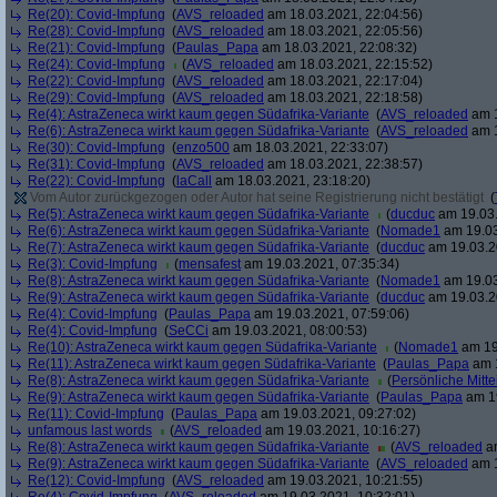
Re(20): Covid-Impfung
(
AVS_reloaded
am 18.03.2021, 22:04:56)
Re(28): Covid-Impfung
(
AVS_reloaded
am 18.03.2021, 22:05:56)
Re(21): Covid-Impfung
(
Paulas_Papa
am 18.03.2021, 22:08:32)
Re(24): Covid-Impfung
(
AVS_reloaded
am 18.03.2021, 22:15:52)
Re(22): Covid-Impfung
(
AVS_reloaded
am 18.03.2021, 22:17:04)
Re(29): Covid-Impfung
(
AVS_reloaded
am 18.03.2021, 22:18:58)
Re(4): AstraZeneca wirkt kaum gegen Südafrika-Variante
(
AVS_reloaded
am 1
Re(6): AstraZeneca wirkt kaum gegen Südafrika-Variante
(
AVS_reloaded
am 1
Re(30): Covid-Impfung
(
enzo500
am 18.03.2021, 22:33:07)
Re(31): Covid-Impfung
(
AVS_reloaded
am 18.03.2021, 22:38:57)
Re(22): Covid-Impfung
(
laCall
am 18.03.2021, 23:18:20)
Vom Autor zurückgezogen oder Autor hat seine Registrierung nicht bestätigt
(
Re(5): AstraZeneca wirkt kaum gegen Südafrika-Variante
(
ducduc
am 19.03.
Re(6): AstraZeneca wirkt kaum gegen Südafrika-Variante
(
Nomade1
am 19.03
Re(7): AstraZeneca wirkt kaum gegen Südafrika-Variante
(
ducduc
am 19.03.2
Re(3): Covid-Impfung
(
mensafest
am 19.03.2021, 07:35:34)
Re(8): AstraZeneca wirkt kaum gegen Südafrika-Variante
(
Nomade1
am 19.03
Re(9): AstraZeneca wirkt kaum gegen Südafrika-Variante
(
ducduc
am 19.03.2
Re(4): Covid-Impfung
(
Paulas_Papa
am 19.03.2021, 07:59:06)
Re(4): Covid-Impfung
(
SeCCi
am 19.03.2021, 08:00:53)
Re(10): AstraZeneca wirkt kaum gegen Südafrika-Variante
(
Nomade1
am 19
Re(11): AstraZeneca wirkt kaum gegen Südafrika-Variante
(
Paulas_Papa
am 1
Re(8): AstraZeneca wirkt kaum gegen Südafrika-Variante
(
Persönliche Mitte
Re(9): AstraZeneca wirkt kaum gegen Südafrika-Variante
(
Paulas_Papa
am 19
Re(11): Covid-Impfung
(
Paulas_Papa
am 19.03.2021, 09:27:02)
unfamous last words
(
AVS_reloaded
am 19.03.2021, 10:16:27)
Re(8): AstraZeneca wirkt kaum gegen Südafrika-Variante
(
AVS_reloaded
am
Re(9): AstraZeneca wirkt kaum gegen Südafrika-Variante
(
AVS_reloaded
am 1
Re(12): Covid-Impfung
(
AVS_reloaded
am 19.03.2021, 10:21:55)