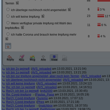
88
Termin
6
3 %
ich überlege noch/noch nicht angemeldet
23
12 
ich will keine Impfung
Wenn verfügbar private Impfung mit Wahl des
11
6 %
Impfstoffes
ich hatte Corona und brauch keine Impfung mehr
8
4 %
ich bin 2x geimpft
(
AVS_reloaded
am 13.03.2021, 13:21:04)
ich bin 1x geimpft
(
AVS_reloaded
am 13.03.2021, 13:21:20)
ich bin zur Impfung angemeldet, aber noch kein Termin
(
AVS_reloaded
am 13.
ich überlege noch/noch nicht angemeldet
(
AVS_reloaded
am 13.03.2021, 13:
ich will keine Impfung
(
AVS_reloaded
am 13.03.2021, 13:24:12)
Re: ich bin 1x geimpft
(
AVS_reloaded
am 13.03.2021, 14:16:51)
Re(2): ich bin 1x geimpft
(
pyti2000
am 13.03.2021, 15:30:45)
Re: Covid-Impfung
(
Paulas_Papa
am 13.03.2021, 16:05:19)
Re(2): Covid-Impfung
(
Suremo
am 13.03.2021, 17:07:12)
Re(2): Covid-Impfung
(
Phex
am 13.03.2021, 17:21:18)
Re(2): Covid-Impfung
(
matchbox
am 13.03.2021, 18:37:55)
Re(3): ich bin 1x geimpft
(
hellbringer
am 13.03.2021, 19:08:15)