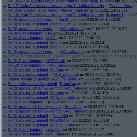
Re: BWAHAHA (Bitte Groß/Kleinschreibung beachten!)
(
Alkestis
am 20.03.202
Re(17): AstraZeneca wirkt kaum gegen Südafrika-Variante
(
Paulas_Papa
am
Re: Oder dieses mailab Video
(
Paulas_Papa
am 20.03.2021, 14:02:38)
Re(18): AstraZeneca wirkt kaum gegen Südafrika-Variante
(
Nomade1
am 20.0
Re(6): unfamous last words
(
ein Kritiker
am 20.03.2021, 15:16:22)
Re(3): ich bin 1x geimpft
(
Zappa F.
am 21.03.2021, 00:38:49)
Re(6): unfamous last words
(
AVS_reloaded
am 21.03.2021, 02:16:27)
Re(3): Covid-Impfung
(
lsr2
am 21.03.2021, 11:07:58)
Re(4): Covid-Impfung
(
MikE_
am 21.03.2021, 12:00:18)
Re(4): ich bin 1x geimpft
(
raiuno
am 22.03.2021, 08:32:14)
Re(5): ich bin 1x geimpft
(
Zappa F.
am 22.03.2021, 09:16:58)
Re(6): unfamous last words
(
AVS_reloaded
am 22.03.2021, 15:27:24)
Vom Autor zurückgezogen oder Autor hat seine Registrierung nicht bestätigt
(
Re(9): Covid-Impfung
(
HDTVfreak
am 23.03.2021, 03:12:59)
Re(10): Covid-Impfung
(
AVS_reloaded
am 23.03.2021, 10:20:12)
Re(2): ich bin 1x geimpft
(
Suremo
am 29.03.2021, 18:59:21)
Re(3): ich bin 1x geimpft
(
AVS_reloaded
am 29.03.2021, 20:13:10)
update: ich bin 2x geimpft
(
AVS_reloaded
am 29.03.2021, 20:23:14)
Re: update: ich bin 2x geimpft
(
RoboCop
am 29.03.2021, 20:29:08)
Re(2): update: ich bin 2x geimpft
(
AVS_reloaded
am 29.03.2021, 20:38:30)
Re(4): ich bin 1x geimpft
(
Suremo
am 29.03.2021, 20:44:16)
Re(5): ich bin 1x geimpft
(
AVS_reloaded
am 30.03.2021, 10:33:30)
Re(5): Covid-Impfung
(
playaz
am 30.03.2021, 14:43:03)
Re(3): update: ich bin 2x geimpft
(
RoboCop
am 30.03.2021, 20:25:44)
Re(4): update: ich bin 2x geimpft
(
AVS_reloaded
am 30.03.2021, 20:49:59)
Re(6): ich bin 1x geimpft
(
User284
am 30.03.2021, 20:55:51)
Re(4): ich bin 1x geimpft
(
User284
am 30.03.2021, 20:58:16)
Re(7): ich bin 1x geimpft
(
AVS_reloaded
am 30.03.2021, 21:02:41)
Re(3): Covid-Impfung
(
User284
am 30.03.2021, 21:11:17)
Re(4): Covid-Impfung
(
AVS_reloaded
am 30.03.2021, 21:16:06)