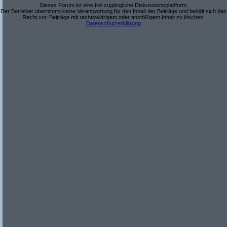
Dieses Forum ist eine frei zugängliche Diskussionsplattform.
Der Betreiber übernimmt keine Verantwortung für den Inhalt der Beiträge und behält sich das
Recht vor, Beiträge mit rechtswidrigem oder anstößigem Inhalt zu löschen.
Datenschutzerklärung