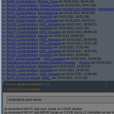
Re(8): Covid-Impfung
(
Paulas_Papa
am 18.03.2021, 09:44:34)
Re(17): Covid-Impfung
(
Paulas_Papa
am 18.03.2021, 09:47:49)
Re(15): Wenn verfügbar private Impfung mit Wahl des Impfstoffes
(
cell2ndfor
Re(3): Covid-Impfung
(
Desolationrob
am 18.03.2021, 09:50:38)
Re(18): Covid-Impfung
(
enzo500
am 18.03.2021, 09:51:38)
Re(8): Covid-Impfung
(
AVS_reloaded
am 18.03.2021, 09:53:47)
Re(15): Covid-Impfung
(
AVS_reloaded
am 18.03.2021, 09:56:21)
Re(16): Covid-Impfung
(
enzo500
am 18.03.2021, 09:57:40)
Re(17): Covid-Impfung
(
AVS_reloaded
am 18.03.2021, 09:58:13)
Re(9): Covid-Impfung
(
raiuno
am 18.03.2021, 09:58:35)
Re(17): Covid-Impfung
(
AVS_reloaded
am 18.03.2021, 09:58:56)
Re(10): Covid-Impfung
(
AVS_reloaded
am 18.03.2021, 10:01:18)
Re(18): Covid-Impfung
(
enzo500
am 18.03.2021, 10:01:44)
Re(19): Covid-Impfung
(
AVS_reloaded
am 18.03.2021, 10:04:20)
Re(18): Covid-Impfung
(
enzo500
am 18.03.2021, 10:04:36)
Re(4): ich bin 1x geimpft
(
AVS_reloaded
am 18.03.2021, 10:05:00)
AstraZeneca wirkt kaum gegen Südafrika-Variante
(
ducduc
am 18.03.2021, 
Re(9): Covid-Impfung
(
hellbringer
am 18.03.2021, 10:05:03)
Re(20): Covid-Impfung
(
enzo500
am 18.03.2021, 10:05:55)
Re(10): Covid-Impfung
(
AVS_reloaded
am 18.03.2021, 10:08:46)
Re(3): ich bin 2x geimpft
(
MikE_
am 18.03.2021, 10:10:16)
^
Forum
Haushalt
#
8064675
x 1
Re(21): Covid-Impfung
bestreitet ja auch keiner
du bestreitest NICHT, daß auch Junge an COVID sterben
du bestreitest NICHT, daß MEHR Junge an COVID als ALLE Geimpften an der I