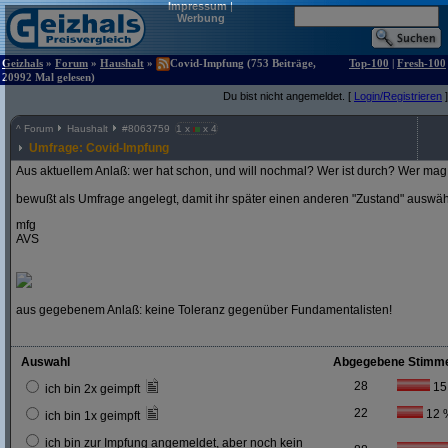
Impressum
|
Werbung
Geizhals
»
Forum
»
Haushalt
»
Covid-Impfung (753 Beiträge,
Top-100
|
Fresh-100
20992 Mal gelesen)
Du bist nicht angemeldet. [
Login/Registrieren
]
^
Forum
Haushalt
#
8063759
1 x
x 4
Umfrage: Covid-Impfung
Aus aktuellem Anlaß: wer hat schon, und will nochmal? Wer ist durch? Wer mag 
bewußt als Umfrage angelegt, damit ihr später einen anderen "Zustand" auswä
mfg
AVS
aus gegebenem Anlaß: keine Toleranz gegenüber Fundamentalisten!
Auswahl
Abgegebene Stimm
28
15
ich bin 2x geimpft
22
12 
ich bin 1x geimpft
ich bin zur Impfung angemeldet, aber noch kein