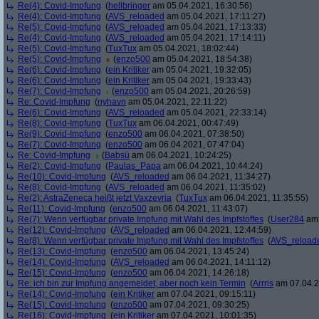
Re(4): Covid-Impfung
(
hellbringer
am 05.04.2021, 16:30:56)
Re(4): Covid-Impfung
(
AVS_reloaded
am 05.04.2021, 17:11:27)
Re(5): Covid-Impfung
(
AVS_reloaded
am 05.04.2021, 17:13:33)
Re(4): Covid-Impfung
(
AVS_reloaded
am 05.04.2021, 17:14:11)
Re(5): Covid-Impfung
(
TuxTux
am 05.04.2021, 18:02:44)
Re(5): Covid-Impfung
(
enzo500
am 05.04.2021, 18:54:38)
Re(6): Covid-Impfung
(
ein Kritiker
am 05.04.2021, 19:32:05)
Re(6): Covid-Impfung
(
ein Kritiker
am 05.04.2021, 19:33:43)
Re(7): Covid-Impfung
(
enzo500
am 05.04.2021, 20:26:59)
Re: Covid-Impfung
(
nyhavn
am 05.04.2021, 22:11:22)
Re(6): Covid-Impfung
(
AVS_reloaded
am 05.04.2021, 22:33:14)
Re(8): Covid-Impfung
(
TuxTux
am 06.04.2021, 00:47:49)
Re(9): Covid-Impfung
(
enzo500
am 06.04.2021, 07:38:50)
Re(7): Covid-Impfung
(
enzo500
am 06.04.2021, 07:47:04)
Re: Covid-Impfung
(
Babsü
am 06.04.2021, 10:24:25)
Re(2): Covid-Impfung
(
Paulas_Papa
am 06.04.2021, 10:44:24)
Re(10): Covid-Impfung
(
AVS_reloaded
am 06.04.2021, 11:34:27)
Re(8): Covid-Impfung
(
AVS_reloaded
am 06.04.2021, 11:35:02)
Re(2): AstraZeneca heißt jetzt Vaxzevria
(
TuxTux
am 06.04.2021, 11:35:55)
Re(11): Covid-Impfung
(
enzo500
am 06.04.2021, 11:43:07)
Re(7): Wenn verfügbar private Impfung mit Wahl des Impfstoffes
(
User284
am 
Re(12): Covid-Impfung
(
AVS_reloaded
am 06.04.2021, 12:44:59)
Re(8): Wenn verfügbar private Impfung mit Wahl des Impfstoffes
(
AVS_reload
Re(13): Covid-Impfung
(
enzo500
am 06.04.2021, 13:45:24)
Re(14): Covid-Impfung
(
AVS_reloaded
am 06.04.2021, 14:11:12)
Re(15): Covid-Impfung
(
enzo500
am 06.04.2021, 14:26:18)
Re: ich bin zur Impfung angemeldet, aber noch kein Termin
(
Arrris
am 07.04.2
Re(14): Covid-Impfung
(
ein Kritiker
am 07.04.2021, 09:15:11)
Re(15): Covid-Impfung
(
enzo500
am 07.04.2021, 09:30:25)
Re(16): Covid-Impfung
(
ein Kritiker
am 07.04.2021, 10:01:35)