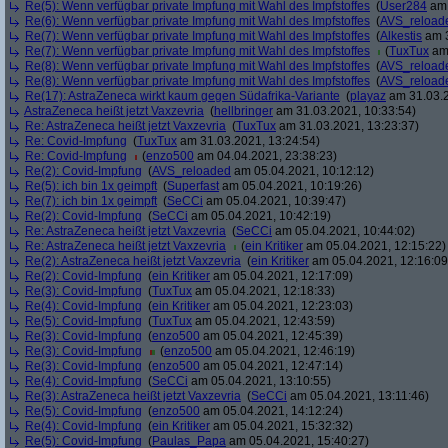
Re(5): Wenn verfügbar private Impfung mit Wahl des Impfstoffes
(
User284
am 
Re(6): Wenn verfügbar private Impfung mit Wahl des Impfstoffes
(
AVS_reload
Re(7): Wenn verfügbar private Impfung mit Wahl des Impfstoffes
(
Alkestis
am 3
Re(7): Wenn verfügbar private Impfung mit Wahl des Impfstoffes
(
TuxTux
am 
Re(8): Wenn verfügbar private Impfung mit Wahl des Impfstoffes
(
AVS_reload
Re(8): Wenn verfügbar private Impfung mit Wahl des Impfstoffes
(
AVS_reload
Re(17): AstraZeneca wirkt kaum gegen Südafrika-Variante
(
playaz
am 31.03.2
AstraZeneca heißt jetzt Vaxzevria
(
hellbringer
am 31.03.2021, 10:33:54)
Re: AstraZeneca heißt jetzt Vaxzevria
(
TuxTux
am 31.03.2021, 13:23:37)
Re: Covid-Impfung
(
TuxTux
am 31.03.2021, 13:24:54)
Re: Covid-Impfung
(
enzo500
am 04.04.2021, 23:38:23)
Re(2): Covid-Impfung
(
AVS_reloaded
am 05.04.2021, 10:12:12)
Re(5): ich bin 1x geimpft
(
Superfast
am 05.04.2021, 10:19:26)
Re(7): ich bin 1x geimpft
(
SeCCi
am 05.04.2021, 10:39:47)
Re(2): Covid-Impfung
(
SeCCi
am 05.04.2021, 10:42:19)
Re: AstraZeneca heißt jetzt Vaxzevria
(
SeCCi
am 05.04.2021, 10:44:02)
Re: AstraZeneca heißt jetzt Vaxzevria
(
ein Kritiker
am 05.04.2021, 12:15:22)
Re(2): AstraZeneca heißt jetzt Vaxzevria
(
ein Kritiker
am 05.04.2021, 12:16:09
Re(2): Covid-Impfung
(
ein Kritiker
am 05.04.2021, 12:17:09)
Re(3): Covid-Impfung
(
TuxTux
am 05.04.2021, 12:18:33)
Re(4): Covid-Impfung
(
ein Kritiker
am 05.04.2021, 12:23:03)
Re(5): Covid-Impfung
(
TuxTux
am 05.04.2021, 12:43:59)
Re(3): Covid-Impfung
(
enzo500
am 05.04.2021, 12:45:39)
Re(3): Covid-Impfung
(
enzo500
am 05.04.2021, 12:46:19)
Re(3): Covid-Impfung
(
enzo500
am 05.04.2021, 12:47:14)
Re(4): Covid-Impfung
(
SeCCi
am 05.04.2021, 13:10:55)
Re(3): AstraZeneca heißt jetzt Vaxzevria
(
SeCCi
am 05.04.2021, 13:11:46)
Re(5): Covid-Impfung
(
enzo500
am 05.04.2021, 14:12:24)
Re(4): Covid-Impfung
(
ein Kritiker
am 05.04.2021, 15:32:32)
Re(5): Covid-Impfung
(
Paulas_Papa
am 05.04.2021, 15:40:27)