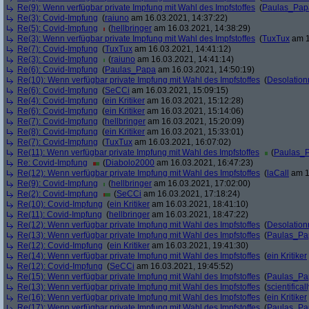
Re(9): Wenn verfügbar private Impfung mit Wahl des Impfstoffes
(
Paulas_Pap
Re(3): Covid-Impfung
(
raiuno
am 16.03.2021, 14:37:22)
Re(5): Covid-Impfung
(
hellbringer
am 16.03.2021, 14:38:29)
Re(3): Wenn verfügbar private Impfung mit Wahl des Impfstoffes
(
TuxTux
am 1
Re(7): Covid-Impfung
(
TuxTux
am 16.03.2021, 14:41:12)
Re(3): Covid-Impfung
(
raiuno
am 16.03.2021, 14:41:14)
Re(6): Covid-Impfung
(
Paulas_Papa
am 16.03.2021, 14:50:19)
Re(10): Wenn verfügbar private Impfung mit Wahl des Impfstoffes
(
Desolation
Re(6): Covid-Impfung
(
SeCCi
am 16.03.2021, 15:09:15)
Re(4): Covid-Impfung
(
ein Kritiker
am 16.03.2021, 15:12:28)
Re(6): Covid-Impfung
(
ein Kritiker
am 16.03.2021, 15:14:06)
Re(7): Covid-Impfung
(
hellbringer
am 16.03.2021, 15:20:09)
Re(8): Covid-Impfung
(
ein Kritiker
am 16.03.2021, 15:33:01)
Re(7): Covid-Impfung
(
TuxTux
am 16.03.2021, 16:07:02)
Re(11): Wenn verfügbar private Impfung mit Wahl des Impfstoffes
(
Paulas_
Re: Covid-Impfung
(
Diabolo2000
am 16.03.2021, 16:47:23)
Re(12): Wenn verfügbar private Impfung mit Wahl des Impfstoffes
(
laCall
am 1
Re(9): Covid-Impfung
(
hellbringer
am 16.03.2021, 17:02:00)
Re(2): Covid-Impfung
(
SeCCi
am 16.03.2021, 17:18:24)
Re(10): Covid-Impfung
(
ein Kritiker
am 16.03.2021, 18:41:10)
Re(11): Covid-Impfung
(
hellbringer
am 16.03.2021, 18:47:22)
Re(12): Wenn verfügbar private Impfung mit Wahl des Impfstoffes
(
Desolation
Re(13): Wenn verfügbar private Impfung mit Wahl des Impfstoffes
(
Paulas_Pa
Re(12): Covid-Impfung
(
ein Kritiker
am 16.03.2021, 19:41:30)
Re(14): Wenn verfügbar private Impfung mit Wahl des Impfstoffes
(
ein Kritiker
Re(12): Covid-Impfung
(
SeCCi
am 16.03.2021, 19:45:52)
Re(15): Wenn verfügbar private Impfung mit Wahl des Impfstoffes
(
Paulas_Pa
Re(13): Wenn verfügbar private Impfung mit Wahl des Impfstoffes
(
scientificall
Re(16): Wenn verfügbar private Impfung mit Wahl des Impfstoffes
(
ein Kritiker
Re(17): Wenn verfügbar private Impfung mit Wahl des Impfstoffes
(
Paulas_Pa