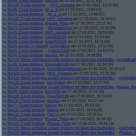
Re(9): Covid-Impfung
(
ducduc
am 17.03.2021, 12:17:41)
Re(10): Covid-Impfung
(
AVS_reloaded
am 17.03.2021, 12:37:40)
Re(9): Covid-Impfung
(
M_o_D
am 17.03.2021, 13:05:53)
Re(2): Covid-Impfung
(
M_o_D
am 17.03.2021, 13:06:31)
Re(10): Covid-Impfung
(
AVS_reloaded
am 17.03.2021, 13:19:07)
Re(3): Covid-Impfung
(
Paulas_Papa
am 17.03.2021, 13:21:46)
Re(7): Covid-Impfung
(
Desolationrob
am 17.03.2021, 13:43:28)
Re(8): Covid-Impfung
(
AVS_reloaded
am 17.03.2021, 13:59:33)
Re(8): Covid-Impfung
(
User545539
am 17.03.2021, 14:10:38)
Re(9): Covid-Impfung
(
User545539
am 17.03.2021, 14:11:06)
Re(4): ich bin 1x geimpft
(
cell2ndform
am 17.03.2021, 14:11:56)
Re(4): Covid-Impfung
(
User545539
am 17.03.2021, 14:12:17)
Re(9): Covid-Impfung
(
ducduc
am 17.03.2021, 14:28:50)
Re(15): Wenn verfügbar private Impfung mit Wahl des Impfstoffes
(
scientificall
Re(9): Covid-Impfung
(
Desolationrob
am 17.03.2021, 15:18:24)
Re(10): Covid-Impfung
(
scientificallyilliterate
am 17.03.2021, 15:20:13)
Re(10): Covid-Impfung
(
AVS_reloaded
am 17.03.2021, 15:23:36)
Re(13): Wenn verfügbar private Impfung mit Wahl des Impfstoffes
(
cell2ndf
Re(11): Covid-Impfung
(
ein Kritiker
am 17.03.2021, 16:17:44)
Re(14): Wenn verfügbar private Impfung mit Wahl des Impfstoffes
(
Paulas_Pa
Re(6): Covid-Impfung
(
enzo500
am 17.03.2021, 17:51:43)
Re(10): Covid-Impfung
(
User545539
am 17.03.2021, 18:14:33)
Re(11): Covid-Impfung
(
ducduc
am 17.03.2021, 18:22:18)
Re(7): Covid-Impfung
(
raiuno
am 17.03.2021, 18:23:32)
Re(11): Covid-Impfung
(
raiuno
am 17.03.2021, 18:24:29)
Re(12): Covid-Impfung
(
SeCCi
am 17.03.2021, 18:33:51)
Re(9): Covid-Impfung
(
Paulas_Papa
am 17.03.2021, 18:36:11)
Re(12): Covid-Impfung
(
Paulas_Papa
am 17.03.2021, 18:44:19)
Re(15): Wenn verfügbar private Impfung mit Wahl des Impfstoffes
(
cell2ndf
Re(14): Wenn verfügbar private Impfung mit Wahl des Impfstoffes
(
Paulas_