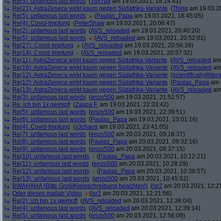
Re(5): unfamous last words
(
TuxTux
am 19.03.2021, 18:14:41)
Re(21): AstraZeneca wirkt kaum gegen Südafrika-Variante
(
Thing
am 19.03.20
Re(5): unfamous last words
(
Paulas_Papa
am 19.03.2021, 18:45:05)
Re(4): Covid-Impfung
(
PeterShaw
am 19.03.2021, 20:06:47)
Re(2): unfamous last words
(
AVS_reloaded
am 19.03.2021, 20:40:20)
Re(5): unfamous last words
(
AVS_reloaded
am 19.03.2021, 20:52:01)
Re(27): Covid-Impfung
(
AVS_reloaded
am 19.03.2021, 20:56:38)
Re(14): Covid-Impfung
(
AVS_reloaded
am 19.03.2021, 20:57:32)
Re(11): AstraZeneca wirkt kaum gegen Südafrika-Variante
(
AVS_reloaded
am 
Re(16): AstraZeneca wirkt kaum gegen Südafrika-Variante
(
AVS_reloaded
am 
Re(12): AstraZeneca wirkt kaum gegen Südafrika-Variante
(
scientificallyilliter
Re(12): AstraZeneca wirkt kaum gegen Südafrika-Variante
(
Paulas_Papa
am 1
Re(13): AstraZeneca wirkt kaum gegen Südafrika-Variante
(
AVS_reloaded
am 
Re(3): unfamous last words
(
enzo500
am 19.03.2021, 21:52:57)
Re: ich bin 1x geimpft
(
Zappa F.
am 19.03.2021, 22:33:42)
Re(5): unfamous last words
(
enzo500
am 19.03.2021, 22:39:51)
Re(6): unfamous last words
(
Paulas_Papa
am 19.03.2021, 23:01:16)
Re(4): Covid-Impfung
(
s3chaos
am 19.03.2021, 23:41:05)
Re(7): unfamous last words
(
enzo500
am 20.03.2021, 09:16:37)
Re(8): unfamous last words
(
Paulas_Papa
am 20.03.2021, 09:32:16)
Re(9): unfamous last words
(
enzo500
am 20.03.2021, 09:37:15)
Re(10): unfamous last words
(
Paulas_Papa
am 20.03.2021, 10:12:21)
Re(11): unfamous last words
(
enzo500
am 20.03.2021, 10:28:29)
Re(12): unfamous last words
(
Paulas_Papa
am 20.03.2021, 10:38:57)
Re(13): unfamous last words
(
enzo500
am 20.03.2021, 10:45:52)
BWAHAHA (Bitte Groß/Kleinschreibung beachten!)
(
lsr2
am 20.03.2021, 12:2
Oder dieses mailab Video
(
lsr2
am 20.03.2021, 12:21:56)
Re(2): ich bin 1x geimpft
(
AVS_reloaded
am 20.03.2021, 12:36:04)
Re(4): unfamous last words
(
AVS_reloaded
am 20.03.2021, 12:39:14)
Re(5): unfamous last words
(
enzo500
am 20.03.2021, 12:56:09)