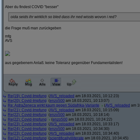
Aber du findest COVID "besser"
oida seids ihr wirklich so bled dass ihr ned wissts wovon i red?
die Frage muß man zurückgeben
mfg
AVS
aus gegebenem Anlaß: keine Toleranz gegenüber Fundamentalisten!
Re(19): Covid-Impfung
(
AVS_reloaded
am 18.03.2021, 10:12:23)
Re(20): Covid-Impfung
(
enzo500
am 18.03.2021, 10:13:07)
Re: AstraZeneca wirkt kaum gegen Südafrika-Variante
(
AVS_reloaded
am 18
Re(21): Covid-Impfung
(
AVS_reloaded
am 18.03.2021, 10:15:09)
Re(22): Covid-Impfung
(
enzo500
am 18.03.2021, 10:18:14)
Re(22): Covid-Impfung
(
enzo500
am 18.03.2021, 10:24:22)
Re(23): Covid-Impfung
(
AVS_reloaded
am 18.03.2021, 10:33:17)
Re(24): Covid-Impfung
(
enzo500
am 18.03.2021, 10:34:30)
Re(23): Covid-Impfung
(
AVS_reloaded
am 18.03.2021, 10:34:40)
Re(12): Covid-Impfung
(
scientificallyilliterate
am 18.03.2021, 10:34:45)