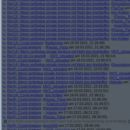
Re(14): Wenn verfügbar private Impfung mit Wahl des Impfstoffes
(
Desolation
Re(12): Wenn verfügbar private Impfung mit Wahl des Impfstoffes
(
TuxTux
am 
Re(18): Wenn verfügbar private Impfung mit Wahl des Impfstoffes
(
ein Kritiker
Re(13): Wenn verfügbar private Impfung mit Wahl des Impfstoffes
(
Paulas_
Re(19): Wenn verfügbar private Impfung mit Wahl des Impfstoffes
(
Paulas_Pa
Re(20): Wenn verfügbar private Impfung mit Wahl des Impfstoffes
(
scientifica
Re(21): Wenn verfügbar private Impfung mit Wahl des Impfstoffes
(
Paulas_Pa
Re(22): Wenn verfügbar private Impfung mit Wahl des Impfstoffes
(
scientificall
Re(20): Wenn verfügbar private Impfung mit Wahl des Impfstoffes
(
ein Kritiker
Re(13): Covid-Impfung
(
hellbringer
am 16.03.2021, 21:26:49)
Re(4): Covid-Impfung
(
Paulas_Papa
am 16.03.2021, 21:36:28)
Re(14): Wenn verfügbar private Impfung mit Wahl des Impfstoffes
(
AVS_reloa
Re(2): ich bin 2x geimpft
(
AVS_reloaded
am 16.03.2021, 21:56:14)
Re(8): Covid-Impfung
(
AVS_reloaded
am 16.03.2021, 22:00:07)
Re(14): Wenn verfügbar private Impfung mit Wahl des Impfstoffes
(
Desolation
Re(8): Covid-Impfung
(
AVS_reloaded
am 16.03.2021, 22:01:06)
Re(8): Wenn verfügbar private Impfung mit Wahl des Impfstoffes
(
AVS_reload
Re(8): Wenn verfügbar private Impfung mit Wahl des Impfstoffes
(
AVS_reload
Re(4): Wenn verfügbar private Impfung mit Wahl des Impfstoffes
(
Alkestis
am 1
Re(4): Covid-Impfung
(
AVS_reloaded
am 16.03.2021, 22:19:25)
Re(2): Covid-Impfung
(
AVS_reloaded
am 16.03.2021, 22:22:51)
Re(14): Covid-Impfung
(
ein Kritiker
am 16.03.2021, 22:38:21)
Re(8): Covid-Impfung
(
Paulas_Papa
am 16.03.2021, 22:48:36)
Re(3): Covid-Impfung
(
Diabolo2000
am 17.03.2021, 01:49:07)
Re(3): Covid-Impfung
(
Desolationrob
am 17.03.2021, 08:14:30)
Re(5): Covid-Impfung
(
raiuno
am 17.03.2021, 08:21:22)
Re(6): Covid-Impfung
(
Paulas_Papa
am 17.03.2021, 08:36:55)
Vom Autor zurückgezogen oder Autor hat seine Registrierung nicht bestätigt
(
Re(5): Covid-Impfung
(
enzo500
am 17.03.2021, 09:40:10)