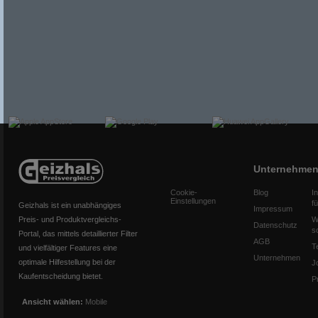
Unternehme
Cookie-
Blog
I
Einstellungen
f
Geizhals ist ein unabhängiges
Impressum
Preis- und Produktvergleichs-
W
Datenschutz
s
Portal, das mittels detaillierter Filter
AGB
T
und vielfältiger Features eine
Unternehmen
optimale Hilfestellung bei der
J
Kaufentscheidung bietet.
P
Ansicht wählen:
Mobile