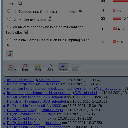
88
Termin
6
3 %
ich überlege noch/noch nicht angemeldet
23
12 
ich will keine Impfung
Wenn verfügbar private Impfung mit Wahl des
11
6 %
Impfstoffes
ich hatte Corona und brauch keine Impfung mehr
8
4 %
ich bin 2x geimpft
(
AVS_reloaded
am 13.03.2021, 13:21:04)
ich bin 1x geimpft
(
AVS_reloaded
am 13.03.2021, 13:21:20)
ich bin zur Impfung angemeldet, aber noch kein Termin
(
AVS_reloaded
am 13.
ich überlege noch/noch nicht angemeldet
(
AVS_reloaded
am 13.03.2021, 13:
ich will keine Impfung
(
AVS_reloaded
am 13.03.2021, 13:24:12)
Re: ich bin 1x geimpft
(
AVS_reloaded
am 13.03.2021, 14:16:51)
Re(2): ich bin 1x geimpft
(
pyti2000
am 13.03.2021, 15:30:45)
Re: Covid-Impfung
(
Paulas_Papa
am 13.03.2021, 16:05:19)
Re(2): Covid-Impfung
(
Suremo
am 13.03.2021, 17:07:12)
Re(2): Covid-Impfung
(
Phex
am 13.03.2021, 17:21:18)
Re(2): Covid-Impfung
(
matchbox
am 13.03.2021, 18:37:55)
Re(3): ich bin 1x geimpft
(
hellbringer
am 13.03.2021, 19:08:15)