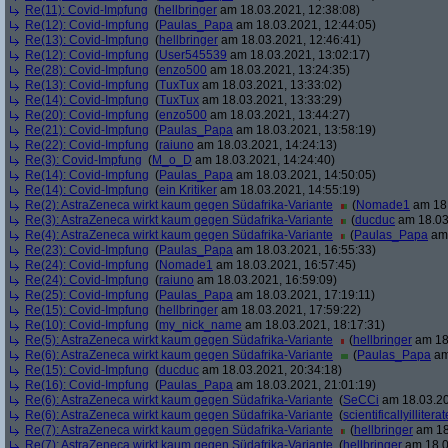
Re(11): Covid-Impfung
(
hellbringer
am 18.03.2021, 12:38:08)
Re(12): Covid-Impfung
(
Paulas_Papa
am 18.03.2021, 12:44:05)
Re(13): Covid-Impfung
(
hellbringer
am 18.03.2021, 12:46:41)
Re(12): Covid-Impfung
(
User545539
am 18.03.2021, 13:02:17)
Re(28): Covid-Impfung
(
enzo500
am 18.03.2021, 13:24:35)
Re(13): Covid-Impfung
(
TuxTux
am 18.03.2021, 13:33:02)
Re(14): Covid-Impfung
(
TuxTux
am 18.03.2021, 13:33:29)
Re(20): Covid-Impfung
(
enzo500
am 18.03.2021, 13:44:27)
Re(21): Covid-Impfung
(
Paulas_Papa
am 18.03.2021, 13:58:19)
Re(22): Covid-Impfung
(
raiuno
am 18.03.2021, 14:24:13)
Re(3): Covid-Impfung
(
M_o_D
am 18.03.2021, 14:24:40)
Re(14): Covid-Impfung
(
Paulas_Papa
am 18.03.2021, 14:50:05)
Re(14): Covid-Impfung
(
ein Kritiker
am 18.03.2021, 14:55:19)
Re(2): AstraZeneca wirkt kaum gegen Südafrika-Variante
(
Nomade1
am 18.
Re(3): AstraZeneca wirkt kaum gegen Südafrika-Variante
(
ducduc
am 18.03
Re(4): AstraZeneca wirkt kaum gegen Südafrika-Variante
(
Paulas_Papa
am 
Re(23): Covid-Impfung
(
Paulas_Papa
am 18.03.2021, 16:55:33)
Re(24): Covid-Impfung
(
Nomade1
am 18.03.2021, 16:57:45)
Re(24): Covid-Impfung
(
raiuno
am 18.03.2021, 16:59:09)
Re(25): Covid-Impfung
(
Paulas_Papa
am 18.03.2021, 17:19:11)
Re(15): Covid-Impfung
(
hellbringer
am 18.03.2021, 17:59:22)
Re(10): Covid-Impfung
(
my_nick_name
am 18.03.2021, 18:17:31)
Re(5): AstraZeneca wirkt kaum gegen Südafrika-Variante
(
hellbringer
am 18.
Re(6): AstraZeneca wirkt kaum gegen Südafrika-Variante
(
Paulas_Papa
am
Re(15): Covid-Impfung
(
ducduc
am 18.03.2021, 20:34:18)
Re(16): Covid-Impfung
(
Paulas_Papa
am 18.03.2021, 21:01:19)
Re(6): AstraZeneca wirkt kaum gegen Südafrika-Variante
(
SeCCi
am 18.03.20
Re(6): AstraZeneca wirkt kaum gegen Südafrika-Variante
(
scientificallyilliterat
Re(7): AstraZeneca wirkt kaum gegen Südafrika-Variante
(
hellbringer
am 18
Re(7): AstraZeneca wirkt kaum gegen Südafrika-Variante
(
hellbringer
am 18.0