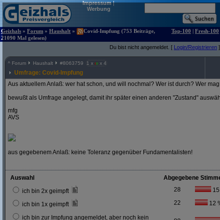
Impressum
|
Werbung
Geizhals
»
Forum
»
Haushalt
»
Covid-Impfung (753 Beiträge,
Top-100
|
Fresh-100
21090 Mal gelesen)
Du bist nicht angemeldet. [
Login/Registrieren
]
^
Forum
Haushalt
#
8063759
1 x
x 4
Umfrage: Covid-Impfung
Aus aktuellem Anlaß: wer hat schon, und will nochmal? Wer ist durch? Wer mag 
bewußt als Umfrage angelegt, damit ihr später einen anderen "Zustand" auswä
mfg
AVS
aus gegebenem Anlaß: keine Toleranz gegenüber Fundamentalisten!
Auswahl
Abgegebene Stimm
28
15
ich bin 2x geimpft
22
12 
ich bin 1x geimpft
ich bin zur Impfung angemeldet, aber noch kein