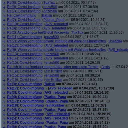
Re(8): Covid-Impfung
(
TuxTux
am 06.04.2021, 00:47:49)
Re(9): Covid-Impfung
(
enzo500
am 06.04.2021, 07:38:50)
Re(7): Covid-Impfung
(
enzo500
am 06.04.2021, 07:47:04)
Re: Covid-Impfung
(
Babsü
am 06.04.2021, 10:24:25)
Re(2): Covid-Impfung
(
Paulas_Papa
am 06.04.2021, 10:44:24)
Re(10): Covid-Impfung
(
AVS_reloaded
am 06.04.2021, 11:34:27)
Re(8): Covid-Impfung
(
AVS_reloaded
am 06.04.2021, 11:35:02)
Re(2): AstraZeneca heißt jetzt Vaxzevria
(
TuxTux
am 06.04.2021, 11:35:55)
Re(11): Covid-Impfung
(
enzo500
am 06.04.2021, 11:43:07)
Re(7): Wenn verfügbar private Impfung mit Wahl des Impfstoffes
(
User284
am 
Re(12): Covid-Impfung
(
AVS_reloaded
am 06.04.2021, 12:44:59)
Re(8): Wenn verfügbar private Impfung mit Wahl des Impfstoffes
(
AVS_reload
Re(13): Covid-Impfung
(
enzo500
am 06.04.2021, 13:45:24)
Re(14): Covid-Impfung
(
AVS_reloaded
am 06.04.2021, 14:11:12)
Re(15): Covid-Impfung
(
enzo500
am 06.04.2021, 14:26:18)
Re: ich bin zur Impfung angemeldet, aber noch kein Termin
(
Arrris
am 07.04.2
Re(14): Covid-Impfung
(
ein Kritiker
am 07.04.2021, 09:15:11)
Re(15): Covid-Impfung
(
enzo500
am 07.04.2021, 09:30:25)
Re(16): Covid-Impfung
(
ein Kritiker
am 07.04.2021, 10:01:35)
Re(3): Covid-Impfung
(
Babsü
am 07.04.2021, 10:07:41)
Re(17): Covid-Impfung
(
AVS_reloaded
am 07.04.2021, 10:12:39)
Re(3): Covid-Impfung
(
AVS_reloaded
am 07.04.2021, 10:14:10)
Re(4): Covid-Impfung
(
Paulas_Papa
am 07.04.2021, 10:20:44)
Re(17): Covid-Impfung
(
Paulas_Papa
am 07.04.2021, 10:24:30)
Re(18): Covid-Impfung
(
ein Kritiker
am 07.04.2021, 11:07:07)
Re(4): Covid-Impfung
(
Paulas_Papa
am 07.04.2021, 15:27:55)
Re(18): Covid-Impfung
(
AVS_reloaded
am 07.04.2021, 15:39:19)
Re(5): Covid-Impfung
(
AVS_reloaded
am 07.04.2021, 15:39:53)
Re(19): Covid-Impfung
(
Paulas_Papa
am 07.04.2021, 15:54:33)
Re(6): Covid-Impfung
(
Paulas_Papa
am 07.04.2021, 15:55:20)