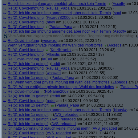
Re: ich bin zur Impfung angemeldet, aber noch kein Termin
(
Ascotty
am 13.0
Re(3): Covid-Impfung
(
Paulas_Papa
am 13.03.2021, 20:01:29)
Re(2): ich bin zur Impfung angemeldet, aber noch kein Termin
(
soul
am 13.03.
Re(2): Covid-Impfung
(
Picard782000
am 13.03.2021, 20:08:50)
Re(2): Covid-Impfung
(
hhetl
am 13.03.2021, 20:11:02)
Re(3): Covid-Impfung
(
Paulas_Papa
am 13.03.2021, 20:12:15)
Re(3): ich bin zur Impfung angemeldet, aber noch kein Termin
(
Ascotty
am 13.
Vom Autor zurückgezogen oder Autor hat seine Registrierung nicht bestätigt
(
Re: Covid-Impfung
(
woswasi
am 13.03.2021, 22:23:14)
Wenn verfügbar private Impfung mit Wahl des Impfstoffes
(
Alkestis
am 13.03.
Re(4): Covid-Impfung
(
KritziKracksi
am 13.03.2021, 23:26:43)
Re(2): Covid-Impfung
(
Alkestis
am 13.03.2021, 23:27:19)
Re: Covid-Impfung
(
laCall
am 13.03.2021, 23:59:52)
Re(2): ich bin 1x geimpft
(
reddi
am 14.03.2021, 08:22:16)
Re(5): Covid-Impfung
(
Paulas_Papa
am 14.03.2021, 09:00:06)
Re(3): Covid-Impfung
(
woswasi
am 14.03.2021, 09:01:55)
Re(3): ich bin 1x geimpft
(
Paulas_Papa
am 14.03.2021, 09:02:00)
Re: Wenn verfügbar private Impfung mit Wahl des Impfstoffes
(
Zaphod1
am 14
Re(2): Wenn verfügbar private Impfung mit Wahl des Impfstoffes
(
Paulas_P
Re: Covid-Impfung
(
NoName2007
am 14.03.2021, 09:25:45)
Re(4): ich bin 1x geimpft
(
reddi
am 14.03.2021, 09:54:03)
Re(2): Covid-Impfung
(
reddi
am 14.03.2021, 09:54:53)
Re(5): ich bin 1x geimpft
(
Paulas_Papa
am 14.03.2021, 10:01:31)
Re(3): ich bin zur Impfung angemeldet, aber noch kein Termin
(
klausiw
am 14.
Re(3): ich bin 1x geimpft
(
AVS_reloaded
am 14.03.2021, 11:38:33)
Re(3): ich bin 1x geimpft
(
AVS_reloaded
am 14.03.2021, 11:40:06)
Re(6): ich bin 1x geimpft
(
AVS_reloaded
am 14.03.2021, 11:40:35)
ich hatte Corona und brauch keine Impfung mehr
(
AVS_reloaded
am 14.03.20
Re(2): Covid-Impfung
(
AVS_reloaded
am 14.03.2021, 11:44:09)
Re(2): Covid-Impfung
(
AVS_reloaded
am 14.03.2021, 11:50:01)