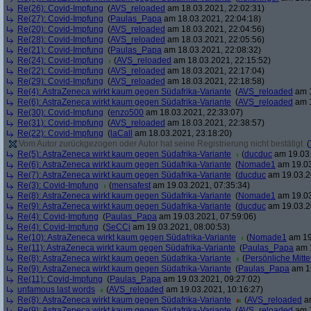
Re(26): Covid-Impfung
(
AVS_reloaded
am 18.03.2021, 22:02:31)
Re(27): Covid-Impfung
(
Paulas_Papa
am 18.03.2021, 22:04:18)
Re(20): Covid-Impfung
(
AVS_reloaded
am 18.03.2021, 22:04:56)
Re(28): Covid-Impfung
(
AVS_reloaded
am 18.03.2021, 22:05:56)
Re(21): Covid-Impfung
(
Paulas_Papa
am 18.03.2021, 22:08:32)
Re(24): Covid-Impfung
(
AVS_reloaded
am 18.03.2021, 22:15:52)
Re(22): Covid-Impfung
(
AVS_reloaded
am 18.03.2021, 22:17:04)
Re(29): Covid-Impfung
(
AVS_reloaded
am 18.03.2021, 22:18:58)
Re(4): AstraZeneca wirkt kaum gegen Südafrika-Variante
(
AVS_reloaded
am 1
Re(6): AstraZeneca wirkt kaum gegen Südafrika-Variante
(
AVS_reloaded
am 1
Re(30): Covid-Impfung
(
enzo500
am 18.03.2021, 22:33:07)
Re(31): Covid-Impfung
(
AVS_reloaded
am 18.03.2021, 22:38:57)
Re(22): Covid-Impfung
(
laCall
am 18.03.2021, 23:18:20)
Vom Autor zurückgezogen oder Autor hat seine Registrierung nicht bestätigt
(
Re(5): AstraZeneca wirkt kaum gegen Südafrika-Variante
(
ducduc
am 19.03.
Re(6): AstraZeneca wirkt kaum gegen Südafrika-Variante
(
Nomade1
am 19.03
Re(7): AstraZeneca wirkt kaum gegen Südafrika-Variante
(
ducduc
am 19.03.2
Re(3): Covid-Impfung
(
mensafest
am 19.03.2021, 07:35:34)
Re(8): AstraZeneca wirkt kaum gegen Südafrika-Variante
(
Nomade1
am 19.03
Re(9): AstraZeneca wirkt kaum gegen Südafrika-Variante
(
ducduc
am 19.03.2
Re(4): Covid-Impfung
(
Paulas_Papa
am 19.03.2021, 07:59:06)
Re(4): Covid-Impfung
(
SeCCi
am 19.03.2021, 08:00:53)
Re(10): AstraZeneca wirkt kaum gegen Südafrika-Variante
(
Nomade1
am 19
Re(11): AstraZeneca wirkt kaum gegen Südafrika-Variante
(
Paulas_Papa
am 1
Re(8): AstraZeneca wirkt kaum gegen Südafrika-Variante
(
Persönliche Mitte
Re(9): AstraZeneca wirkt kaum gegen Südafrika-Variante
(
Paulas_Papa
am 19
Re(11): Covid-Impfung
(
Paulas_Papa
am 19.03.2021, 09:27:02)
unfamous last words
(
AVS_reloaded
am 19.03.2021, 10:16:27)
Re(8): AstraZeneca wirkt kaum gegen Südafrika-Variante
(
AVS_reloaded
am
Re(9): AstraZeneca wirkt kaum gegen Südafrika-Variante
(
AVS_reloaded
am 1