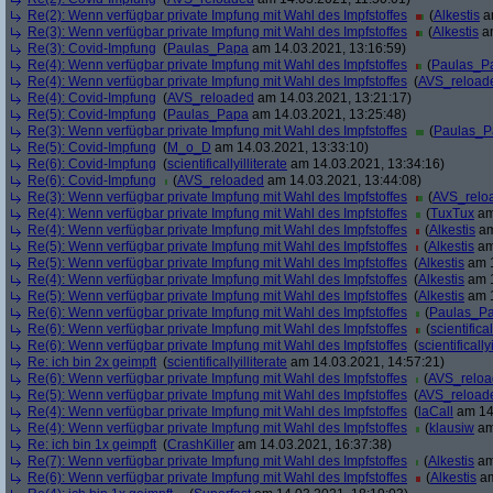
Re(2): Wenn verfügbar private Impfung mit Wahl des Impfstoffes
(
Alkestis
am
Re(3): Wenn verfügbar private Impfung mit Wahl des Impfstoffes
(
Alkestis
am
Re(3): Covid-Impfung
(
Paulas_Papa
am 14.03.2021, 13:16:59)
Re(4): Wenn verfügbar private Impfung mit Wahl des Impfstoffes
(
Paulas_P
Re(4): Wenn verfügbar private Impfung mit Wahl des Impfstoffes
(
AVS_reload
Re(4): Covid-Impfung
(
AVS_reloaded
am 14.03.2021, 13:21:17)
Re(5): Covid-Impfung
(
Paulas_Papa
am 14.03.2021, 13:25:48)
Re(3): Wenn verfügbar private Impfung mit Wahl des Impfstoffes
(
Paulas_P
Re(5): Covid-Impfung
(
M_o_D
am 14.03.2021, 13:33:10)
Re(6): Covid-Impfung
(
scientificallyilliterate
am 14.03.2021, 13:34:16)
Re(6): Covid-Impfung
(
AVS_reloaded
am 14.03.2021, 13:44:08)
Re(3): Wenn verfügbar private Impfung mit Wahl des Impfstoffes
(
AVS_relo
Re(4): Wenn verfügbar private Impfung mit Wahl des Impfstoffes
(
TuxTux
am
Re(4): Wenn verfügbar private Impfung mit Wahl des Impfstoffes
(
Alkestis
am
Re(5): Wenn verfügbar private Impfung mit Wahl des Impfstoffes
(
Alkestis
am
Re(5): Wenn verfügbar private Impfung mit Wahl des Impfstoffes
(
Alkestis
am 1
Re(4): Wenn verfügbar private Impfung mit Wahl des Impfstoffes
(
Alkestis
am 1
Re(5): Wenn verfügbar private Impfung mit Wahl des Impfstoffes
(
Alkestis
am 1
Re(6): Wenn verfügbar private Impfung mit Wahl des Impfstoffes
(
Paulas_P
Re(6): Wenn verfügbar private Impfung mit Wahl des Impfstoffes
(
scientifical
Re(6): Wenn verfügbar private Impfung mit Wahl des Impfstoffes
(
scientifically
Re: ich bin 2x geimpft
(
scientificallyilliterate
am 14.03.2021, 14:57:21)
Re(6): Wenn verfügbar private Impfung mit Wahl des Impfstoffes
(
AVS_relo
Re(5): Wenn verfügbar private Impfung mit Wahl des Impfstoffes
(
AVS_reload
Re(4): Wenn verfügbar private Impfung mit Wahl des Impfstoffes
(
laCall
am 14.
Re(4): Wenn verfügbar private Impfung mit Wahl des Impfstoffes
(
klausiw
am
Re: ich bin 1x geimpft
(
CrashKiller
am 14.03.2021, 16:37:38)
Re(7): Wenn verfügbar private Impfung mit Wahl des Impfstoffes
(
Alkestis
am
Re(6): Wenn verfügbar private Impfung mit Wahl des Impfstoffes
(
Alkestis
am