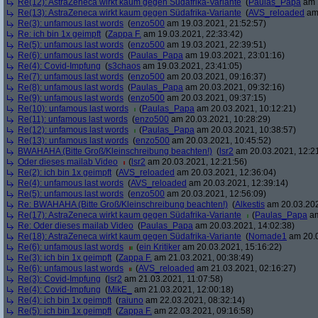
Re(12): AstraZeneca wirkt kaum gegen Südafrika-Variante
(
Paulas_Papa
am 1
Re(13): AstraZeneca wirkt kaum gegen Südafrika-Variante
(
AVS_reloaded
am 
Re(3): unfamous last words
(
enzo500
am 19.03.2021, 21:52:57)
Re: ich bin 1x geimpft
(
Zappa F.
am 19.03.2021, 22:33:42)
Re(5): unfamous last words
(
enzo500
am 19.03.2021, 22:39:51)
Re(6): unfamous last words
(
Paulas_Papa
am 19.03.2021, 23:01:16)
Re(4): Covid-Impfung
(
s3chaos
am 19.03.2021, 23:41:05)
Re(7): unfamous last words
(
enzo500
am 20.03.2021, 09:16:37)
Re(8): unfamous last words
(
Paulas_Papa
am 20.03.2021, 09:32:16)
Re(9): unfamous last words
(
enzo500
am 20.03.2021, 09:37:15)
Re(10): unfamous last words
(
Paulas_Papa
am 20.03.2021, 10:12:21)
Re(11): unfamous last words
(
enzo500
am 20.03.2021, 10:28:29)
Re(12): unfamous last words
(
Paulas_Papa
am 20.03.2021, 10:38:57)
Re(13): unfamous last words
(
enzo500
am 20.03.2021, 10:45:52)
BWAHAHA (Bitte Groß/Kleinschreibung beachten!)
(
lsr2
am 20.03.2021, 12:2
Oder dieses mailab Video
(
lsr2
am 20.03.2021, 12:21:56)
Re(2): ich bin 1x geimpft
(
AVS_reloaded
am 20.03.2021, 12:36:04)
Re(4): unfamous last words
(
AVS_reloaded
am 20.03.2021, 12:39:14)
Re(5): unfamous last words
(
enzo500
am 20.03.2021, 12:56:09)
Re: BWAHAHA (Bitte Groß/Kleinschreibung beachten!)
(
Alkestis
am 20.03.202
Re(17): AstraZeneca wirkt kaum gegen Südafrika-Variante
(
Paulas_Papa
am
Re: Oder dieses mailab Video
(
Paulas_Papa
am 20.03.2021, 14:02:38)
Re(18): AstraZeneca wirkt kaum gegen Südafrika-Variante
(
Nomade1
am 20.0
Re(6): unfamous last words
(
ein Kritiker
am 20.03.2021, 15:16:22)
Re(3): ich bin 1x geimpft
(
Zappa F.
am 21.03.2021, 00:38:49)
Re(6): unfamous last words
(
AVS_reloaded
am 21.03.2021, 02:16:27)
Re(3): Covid-Impfung
(
lsr2
am 21.03.2021, 11:07:58)
Re(4): Covid-Impfung
(
MikE_
am 21.03.2021, 12:00:18)
Re(4): ich bin 1x geimpft
(
raiuno
am 22.03.2021, 08:32:14)
Re(5): ich bin 1x geimpft
(
Zappa F.
am 22.03.2021, 09:16:58)