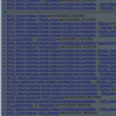
Re(4): ich bin 1x geimpft
(
Superfast
am 14.03.2021, 18:19:03)
Re(4): Wenn verfügbar private Impfung mit Wahl des Impfstoffes
(
ein Kritiker
Re(6): Wenn verfügbar private Impfung mit Wahl des Impfstoffes
(
Wizard51
a
Vom Autor zurückgezogen oder Autor hat seine Registrierung nicht bestätigt
(
Re(7): Covid-Impfung
(
Thing
am 14.03.2021, 20:50:19)
Re(8): Covid-Impfung
(
Paulas_Papa
am 14.03.2021, 21:10:53)
Re(5): Wenn verfügbar private Impfung mit Wahl des Impfstoffes
(
Alkestis
am 1
Re(7): Wenn verfügbar private Impfung mit Wahl des Impfstoffes
(
Alkestis
am
Re(5): Wenn verfügbar private Impfung mit Wahl des Impfstoffes
(
Paulas_Pap
Re(5): Wenn verfügbar private Impfung mit Wahl des Impfstoffes
(
Picard782
Re: Covid-Impfung
(
User545539
am 14.03.2021, 22:13:58)
Re(6): Wenn verfügbar private Impfung mit Wahl des Impfstoffes
(
User545539
Re(3): Covid-Impfung
(
NoName2007
am 14.03.2021, 22:22:14)
Re(7): Wenn verfügbar private Impfung mit Wahl des Impfstoffes
(
Paulas_Pap
Re(6): Wenn verfügbar private Impfung mit Wahl des Impfstoffes
(
Paulas_Pap
Re(8): Wenn verfügbar private Impfung mit Wahl des Impfstoffes
(
User545539
Re(6): Wenn verfügbar private Impfung mit Wahl des Impfstoffes
(
User5455
Re(7): Wenn verfügbar private Impfung mit Wahl des Impfstoffes
(
Paulas_Pap
Re(9): Wenn verfügbar private Impfung mit Wahl des Impfstoffes
(
Paulas_Pap
Re(8): Wenn verfügbar private Impfung mit Wahl des Impfstoffes
(
User5455
Re(10): Wenn verfügbar private Impfung mit Wahl des Impfstoffes
(
User5455
Re: Wenn verfügbar private Impfung mit Wahl des Impfstoffes
(
Paulas_Pap
Re(10): Wenn verfügbar private Impfung mit Wahl des Impfstoffes
(
Nomade1
a
Re(11): Wenn verfügbar private Impfung mit Wahl des Impfstoffes
(
TuxTux
am 
Re(12): Wenn verfügbar private Impfung mit Wahl des Impfstoffes
(
Nomade
Re(5): ich bin 1x geimpft
(
AVS_reloaded
am 15.03.2021, 08:27:04)
Re(6): Wenn verfügbar private Impfung mit Wahl des Impfstoffes
(
AVS_relo
Re: Covid-Impfung
(
mensafest
am 15.03.2021, 08:31:58)
Re(7): Wenn verfügbar private Impfung mit Wahl des Impfstoffes
(
AVS_relo
Re(2): Covid-Impfung
(
AVS_reloaded
am 15.03.2021, 08:34:26)