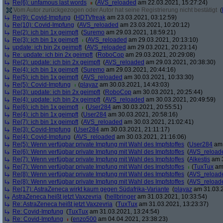
Re(6): unfamous last words
(
AVS_reloaded
am 22.03.2021, 15:27:24)
Vom Autor zurückgezogen oder Autor hat seine Registrierung nicht bestätigt
(
Re(9): Covid-Impfung
(
HDTVfreak
am 23.03.2021, 03:12:59)
Re(10): Covid-Impfung
(
AVS_reloaded
am 23.03.2021, 10:20:12)
Re(2): ich bin 1x geimpft
(
Suremo
am 29.03.2021, 18:59:21)
Re(3): ich bin 1x geimpft
(
AVS_reloaded
am 29.03.2021, 20:13:10)
update: ich bin 2x geimpft
(
AVS_reloaded
am 29.03.2021, 20:23:14)
Re: update: ich bin 2x geimpft
(
RoboCop
am 29.03.2021, 20:29:08)
Re(2): update: ich bin 2x geimpft
(
AVS_reloaded
am 29.03.2021, 20:38:30)
Re(4): ich bin 1x geimpft
(
Suremo
am 29.03.2021, 20:44:16)
Re(5): ich bin 1x geimpft
(
AVS_reloaded
am 30.03.2021, 10:33:30)
Re(5): Covid-Impfung
(
playaz
am 30.03.2021, 14:43:03)
Re(3): update: ich bin 2x geimpft
(
RoboCop
am 30.03.2021, 20:25:44)
Re(4): update: ich bin 2x geimpft
(
AVS_reloaded
am 30.03.2021, 20:49:59)
Re(6): ich bin 1x geimpft
(
User284
am 30.03.2021, 20:55:51)
Re(4): ich bin 1x geimpft
(
User284
am 30.03.2021, 20:58:16)
Re(7): ich bin 1x geimpft
(
AVS_reloaded
am 30.03.2021, 21:02:41)
Re(3): Covid-Impfung
(
User284
am 30.03.2021, 21:11:17)
Re(4): Covid-Impfung
(
AVS_reloaded
am 30.03.2021, 21:16:06)
Re(5): Wenn verfügbar private Impfung mit Wahl des Impfstoffes
(
User284
am 
Re(6): Wenn verfügbar private Impfung mit Wahl des Impfstoffes
(
AVS_reload
Re(7): Wenn verfügbar private Impfung mit Wahl des Impfstoffes
(
Alkestis
am 3
Re(7): Wenn verfügbar private Impfung mit Wahl des Impfstoffes
(
TuxTux
am 
Re(8): Wenn verfügbar private Impfung mit Wahl des Impfstoffes
(
AVS_reload
Re(8): Wenn verfügbar private Impfung mit Wahl des Impfstoffes
(
AVS_reload
Re(17): AstraZeneca wirkt kaum gegen Südafrika-Variante
(
playaz
am 31.03.2
AstraZeneca heißt jetzt Vaxzevria
(
hellbringer
am 31.03.2021, 10:33:54)
Re: AstraZeneca heißt jetzt Vaxzevria
(
TuxTux
am 31.03.2021, 13:23:37)
Re: Covid-Impfung
(
TuxTux
am 31.03.2021, 13:24:54)
Re: Covid-Impfung
(
enzo500
am 04.04.2021, 23:38:23)