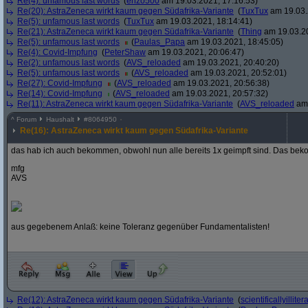
Re(4): unfamous last words
(
enzo500
am 19.03.2021, 17:16:53)
Re(20): AstraZeneca wirkt kaum gegen Südafrika-Variante
(
TuxTux
am 19.03.
Re(5): unfamous last words
(
TuxTux
am 19.03.2021, 18:14:41)
Re(21): AstraZeneca wirkt kaum gegen Südafrika-Variante
(
Thing
am 19.03.20
Re(5): unfamous last words
(
Paulas_Papa
am 19.03.2021, 18:45:05)
Re(4): Covid-Impfung
(
PeterShaw
am 19.03.2021, 20:06:47)
Re(2): unfamous last words
(
AVS_reloaded
am 19.03.2021, 20:40:20)
Re(5): unfamous last words
(
AVS_reloaded
am 19.03.2021, 20:52:01)
Re(27): Covid-Impfung
(
AVS_reloaded
am 19.03.2021, 20:56:38)
Re(14): Covid-Impfung
(
AVS_reloaded
am 19.03.2021, 20:57:32)
Re(11): AstraZeneca wirkt kaum gegen Südafrika-Variante
(
AVS_reloaded
am 
^
Forum
Haushalt
#
8064950
Re(16): AstraZeneca wirkt kaum gegen Südafrika-Variante
das hab ich auch bekommen, obwohl nun alle bereits 1x geimpft sind. Das be
mfg
AVS
aus gegebenem Anlaß: keine Toleranz gegenüber Fundamentalisten!
Re(12): AstraZeneca wirkt kaum gegen Südafrika-Variante
(
scientificallyilliter