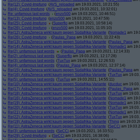
Re(12): Covid-Impfung
(
AVS_reloaded
am 19.03.2021, 10:21:55)
Re(4): Covid-Impfung
(
AVS_reloaded
am 19.03.2021, 10:32:01)
Re: unfamous last words
(
enzo500
am 19.03.2021, 10:46:51)
Re(13): Covid-Impfung
(
enzo500
am 19.03.2021, 10:47:59)
Re(25): Covid-Impfung
(
Superflo
am 19.03.2021, 10:58:14)
Re(26): Covid-Impfung
(
enzo500
am 19.03.2021, 11:05:10)
Re(12): AstraZeneca wirkt kaum gegen Südafrika-Variante
(
Nomade1
am 19.0
Re(26): Covid-Impfung
(
Paulas_Papa
am 19.03.2021, 11:22:43)
Re(13): AstraZeneca wirkt kaum gegen Südafrika-Variante
(
Paulas_Papa
am 1
Re(14): AstraZeneca wirkt kaum gegen Südafrika-Variante
(
Nomade1
am 19.0
Re(2): unfamous last words
(
Paulas_Papa
am 19.03.2021, 12:14:33)
Re(2): unfamous last words
(
Superflo
am 19.03.2021, 12:17:28)
Re(3): unfamous last words
(
TuxTux
am 19.03.2021, 12:26:53)
Re(4): unfamous last words
(
Paulas_Papa
am 19.03.2021, 12:37:14)
Re(15): AstraZeneca wirkt kaum gegen Südafrika-Variante
(
Paulas_Papa
am 1
Re(16): AstraZeneca wirkt kaum gegen Südafrika-Variante
(
TuxTux
am 19.03.
Re(5): unfamous last words
(
TuxTux
am 19.03.2021, 14:55:11)
Re(10): AstraZeneca wirkt kaum gegen Südafrika-Variante
(
ducduc
am 19.03.
Re(17): AstraZeneca wirkt kaum gegen Südafrika-Variante
(
Paulas_Papa
am 1
Re(18): AstraZeneca wirkt kaum gegen Südafrika-Variante
(
TuxTux
am 19.03.
Re(16): AstraZeneca wirkt kaum gegen Südafrika-Variante
(
Nomade1
am 19.0
Re(19): AstraZeneca wirkt kaum gegen Südafrika-Variante
(
Nomade1
am 19.0
Re(20): AstraZeneca wirkt kaum gegen Südafrika-Variante
(
TuxTux
am 19.03.
Re(21): AstraZeneca wirkt kaum gegen Südafrika-Variante
(
Nomade1
am 19.0
Re(22): AstraZeneca wirkt kaum gegen Südafrika-Variante
(
TuxTux
am 19.03.
Re(19): AstraZeneca wirkt kaum gegen Südafrika-Variante
(
Thing
am 19.03.20
Re(11): AstraZeneca wirkt kaum gegen Südafrika-Variante
(
SeCCi
am 19.03.2
Re(3): unfamous last words
(
SeCCi
am 19.03.2021, 16:33:51)
Re(29): Covid-Impfung
(
SeCCi
am 19.03.2021, 16:38:06)