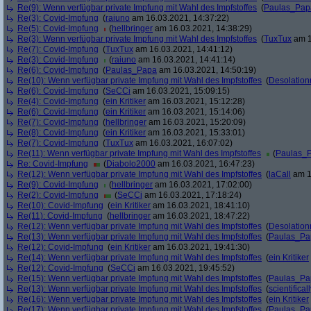
Re(9): Wenn verfügbar private Impfung mit Wahl des Impfstoffes
(
Paulas_Pap
Re(3): Covid-Impfung
(
raiuno
am 16.03.2021, 14:37:22)
Re(5): Covid-Impfung
(
hellbringer
am 16.03.2021, 14:38:29)
Re(3): Wenn verfügbar private Impfung mit Wahl des Impfstoffes
(
TuxTux
am 1
Re(7): Covid-Impfung
(
TuxTux
am 16.03.2021, 14:41:12)
Re(3): Covid-Impfung
(
raiuno
am 16.03.2021, 14:41:14)
Re(6): Covid-Impfung
(
Paulas_Papa
am 16.03.2021, 14:50:19)
Re(10): Wenn verfügbar private Impfung mit Wahl des Impfstoffes
(
Desolation
Re(6): Covid-Impfung
(
SeCCi
am 16.03.2021, 15:09:15)
Re(4): Covid-Impfung
(
ein Kritiker
am 16.03.2021, 15:12:28)
Re(6): Covid-Impfung
(
ein Kritiker
am 16.03.2021, 15:14:06)
Re(7): Covid-Impfung
(
hellbringer
am 16.03.2021, 15:20:09)
Re(8): Covid-Impfung
(
ein Kritiker
am 16.03.2021, 15:33:01)
Re(7): Covid-Impfung
(
TuxTux
am 16.03.2021, 16:07:02)
Re(11): Wenn verfügbar private Impfung mit Wahl des Impfstoffes
(
Paulas_
Re: Covid-Impfung
(
Diabolo2000
am 16.03.2021, 16:47:23)
Re(12): Wenn verfügbar private Impfung mit Wahl des Impfstoffes
(
laCall
am 1
Re(9): Covid-Impfung
(
hellbringer
am 16.03.2021, 17:02:00)
Re(2): Covid-Impfung
(
SeCCi
am 16.03.2021, 17:18:24)
Re(10): Covid-Impfung
(
ein Kritiker
am 16.03.2021, 18:41:10)
Re(11): Covid-Impfung
(
hellbringer
am 16.03.2021, 18:47:22)
Re(12): Wenn verfügbar private Impfung mit Wahl des Impfstoffes
(
Desolation
Re(13): Wenn verfügbar private Impfung mit Wahl des Impfstoffes
(
Paulas_Pa
Re(12): Covid-Impfung
(
ein Kritiker
am 16.03.2021, 19:41:30)
Re(14): Wenn verfügbar private Impfung mit Wahl des Impfstoffes
(
ein Kritiker
Re(12): Covid-Impfung
(
SeCCi
am 16.03.2021, 19:45:52)
Re(15): Wenn verfügbar private Impfung mit Wahl des Impfstoffes
(
Paulas_Pa
Re(13): Wenn verfügbar private Impfung mit Wahl des Impfstoffes
(
scientificall
Re(16): Wenn verfügbar private Impfung mit Wahl des Impfstoffes
(
ein Kritiker
Re(17): Wenn verfügbar private Impfung mit Wahl des Impfstoffes
(
Paulas_Pa