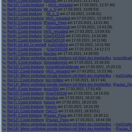
Re(9): Covid-Impfung
(
ducduc
am 17.03.2021, 12:17:41)
Re(10): Covid-Impfung
(
AVS_reloaded
am 17.03.2021, 12:37:40)
Re(9): Covid-Impfung
(
M_o_D
am 17.03.2021, 13:05:53)
Re(2): Covid-Impfung
(
M_o_D
am 17.03.2021, 13:06:31)
Re(10): Covid-Impfung
(
AVS_reloaded
am 17.03.2021, 13:19:07)
Re(3): Covid-Impfung
(
Paulas_Papa
am 17.03.2021, 13:21:46)
Re(7): Covid-Impfung
(
Desolationrob
am 17.03.2021, 13:43:28)
Re(8): Covid-Impfung
(
AVS_reloaded
am 17.03.2021, 13:59:33)
Re(8): Covid-Impfung
(
User545539
am 17.03.2021, 14:10:38)
Re(9): Covid-Impfung
(
User545539
am 17.03.2021, 14:11:06)
Re(4): ich bin 1x geimpft
(
cell2ndform
am 17.03.2021, 14:11:56)
Re(4): Covid-Impfung
(
User545539
am 17.03.2021, 14:12:17)
Re(9): Covid-Impfung
(
ducduc
am 17.03.2021, 14:28:50)
Re(15): Wenn verfügbar private Impfung mit Wahl des Impfstoffes
(
scientificall
Re(9): Covid-Impfung
(
Desolationrob
am 17.03.2021, 15:18:24)
Re(10): Covid-Impfung
(
scientificallyilliterate
am 17.03.2021, 15:20:13)
Re(10): Covid-Impfung
(
AVS_reloaded
am 17.03.2021, 15:23:36)
Re(13): Wenn verfügbar private Impfung mit Wahl des Impfstoffes
(
cell2ndf
Re(11): Covid-Impfung
(
ein Kritiker
am 17.03.2021, 16:17:44)
Re(14): Wenn verfügbar private Impfung mit Wahl des Impfstoffes
(
Paulas_Pa
Re(6): Covid-Impfung
(
enzo500
am 17.03.2021, 17:51:43)
Re(10): Covid-Impfung
(
User545539
am 17.03.2021, 18:14:33)
Re(11): Covid-Impfung
(
ducduc
am 17.03.2021, 18:22:18)
Re(7): Covid-Impfung
(
raiuno
am 17.03.2021, 18:23:32)
Re(11): Covid-Impfung
(
raiuno
am 17.03.2021, 18:24:29)
Re(12): Covid-Impfung
(
SeCCi
am 17.03.2021, 18:33:51)
Re(9): Covid-Impfung
(
Paulas_Papa
am 17.03.2021, 18:36:11)
Re(12): Covid-Impfung
(
Paulas_Papa
am 17.03.2021, 18:44:19)
Re(15): Wenn verfügbar private Impfung mit Wahl des Impfstoffes
(
cell2ndf
Re(14): Wenn verfügbar private Impfung mit Wahl des Impfstoffes
(
Paulas_