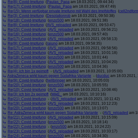
Re(8): Covid-Impfung
(
Paulas_Papa
am 18.03.2021, 09:44:34)
Re(17): Covid-Impfung
(
Paulas_Papa
am 18.03.2021, 09:47:49)
Re(15): Wenn verfügbar private Impfung mit Wahl des Impfstoffes
(
cell2ndfor
Re(3): Covid-Impfung
(
Desolationrob
am 18.03.2021, 09:50:38)
Re(18): Covid-Impfung
(
enzo500
am 18.03.2021, 09:51:38)
Re(8): Covid-Impfung
(
AVS_reloaded
am 18.03.2021, 09:53:47)
Re(15): Covid-Impfung
(
AVS_reloaded
am 18.03.2021, 09:56:21)
Re(16): Covid-Impfung
(
enzo500
am 18.03.2021, 09:57:40)
Re(17): Covid-Impfung
(
AVS_reloaded
am 18.03.2021, 09:58:13)
Re(9): Covid-Impfung
(
raiuno
am 18.03.2021, 09:58:35)
Re(17): Covid-Impfung
(
AVS_reloaded
am 18.03.2021, 09:58:56)
Re(10): Covid-Impfung
(
AVS_reloaded
am 18.03.2021, 10:01:18)
Re(18): Covid-Impfung
(
enzo500
am 18.03.2021, 10:01:44)
Re(19): Covid-Impfung
(
AVS_reloaded
am 18.03.2021, 10:04:20)
Re(18): Covid-Impfung
(
enzo500
am 18.03.2021, 10:04:36)
Re(4): ich bin 1x geimpft
(
AVS_reloaded
am 18.03.2021, 10:05:00)
AstraZeneca wirkt kaum gegen Südafrika-Variante
(
ducduc
am 18.03.2021, 
Re(9): Covid-Impfung
(
hellbringer
am 18.03.2021, 10:05:03)
Re(20): Covid-Impfung
(
enzo500
am 18.03.2021, 10:05:55)
Re(10): Covid-Impfung
(
AVS_reloaded
am 18.03.2021, 10:08:46)
Re(3): ich bin 2x geimpft
(
MikE_
am 18.03.2021, 10:10:16)
Re(21): Covid-Impfung
(
AVS_reloaded
am 18.03.2021, 10:11:42)
Re(19): Covid-Impfung
(
AVS_reloaded
am 18.03.2021, 10:12:23)
Re(20): Covid-Impfung
(
enzo500
am 18.03.2021, 10:13:07)
Re: AstraZeneca wirkt kaum gegen Südafrika-Variante
(
AVS_reloaded
am 18
Re(21): Covid-Impfung
(
AVS_reloaded
am 18.03.2021, 10:15:09)
Re(22): Covid-Impfung
(
enzo500
am 18.03.2021, 10:18:14)
Re(22): Covid-Impfung
(
enzo500
am 18.03.2021, 10:24:22)
Re(23): Covid-Impfung
(
AVS_reloaded
am 18.03.2021, 10:33:17)
Re(24): Covid-Impfung
(
enzo500
am 18.03.2021, 10:34:30)