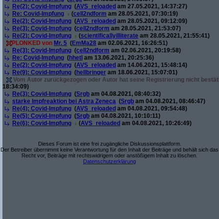
Re(2): Covid-Impfung
(
AVS_reloaded
am 27.05.2021, 14:37:27)
Re: Covid-Impfung
(
cell2ndform
am 28.05.2021, 07:30:19)
Re(2): Covid-Impfung
(
AVS_reloaded
am 28.05.2021, 09:12:09)
Re(3): Covid-Impfung
(
cell2ndform
am 28.05.2021, 21:53:07)
Re(2): Covid-Impfung
(
scientificallyilliterate
am 28.05.2021, 21:55:41)
PLONKED von
Mr. 5
(
EmMa28
am 02.06.2021, 16:26:51)
Re(3): Covid-Impfung
(
cell2ndform
am 02.06.2021, 20:19:58)
Re: Covid-Impfung
(
hhetl
am 13.06.2021, 20:25:36)
Re(2): Covid-Impfung
(
AVS_reloaded
am 14.06.2021, 15:48:14)
Re(9): Covid-Impfung
(
hellbringer
am 18.06.2021, 15:07:01)
Vom Autor zurückgezogen oder Autor hat seine Registrierung nicht bestät
18:34:09)
Re(3): Covid-Impfung
(
Srgb
am 04.08.2021, 08:40:32)
starke Impfreaktion bei Astra Zeneca
(
Srgb
am 04.08.2021, 08:46:47)
Re(4): Covid-Impfung
(
AVS_reloaded
am 04.08.2021, 09:54:48)
Re(5): Covid-Impfung
(
Srgb
am 04.08.2021, 10:10:11)
Re(6): Covid-Impfung
(
AVS_reloaded
am 04.08.2021, 10:26:49)
Dieses Forum ist eine frei zugängliche Diskussionsplattform.
Der Betreiber übernimmt keine Verantwortung für den Inhalt der Beiträge und behält sich das
Recht vor, Beiträge mit rechtswidrigem oder anstößigem Inhalt zu löschen.
Datenschutzerklärung