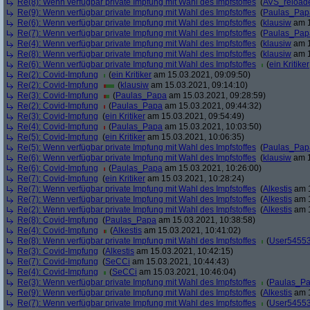
Re(8): Wenn verfügbar private Impfung mit Wahl des Impfstoffes
(
AVS_reload
Re(9): Wenn verfügbar private Impfung mit Wahl des Impfstoffes
(
Paulas_Pap
Re(6): Wenn verfügbar private Impfung mit Wahl des Impfstoffes
(
klausiw
am 1
Re(7): Wenn verfügbar private Impfung mit Wahl des Impfstoffes
(
Paulas_Pap
Re(4): Wenn verfügbar private Impfung mit Wahl des Impfstoffes
(
klausiw
am 1
Re(8): Wenn verfügbar private Impfung mit Wahl des Impfstoffes
(
klausiw
am 1
Re(6): Wenn verfügbar private Impfung mit Wahl des Impfstoffes
(
ein Kritiker
Re(2): Covid-Impfung
(
ein Kritiker
am 15.03.2021, 09:09:50)
Re(2): Covid-Impfung
(
klausiw
am 15.03.2021, 09:14:10)
Re(3): Covid-Impfung
(
Paulas_Papa
am 15.03.2021, 09:28:59)
Re(2): Covid-Impfung
(
Paulas_Papa
am 15.03.2021, 09:44:32)
Re(3): Covid-Impfung
(
ein Kritiker
am 15.03.2021, 09:54:49)
Re(4): Covid-Impfung
(
Paulas_Papa
am 15.03.2021, 10:03:50)
Re(5): Covid-Impfung
(
ein Kritiker
am 15.03.2021, 10:06:35)
Re(5): Wenn verfügbar private Impfung mit Wahl des Impfstoffes
(
Paulas_Pap
Re(6): Wenn verfügbar private Impfung mit Wahl des Impfstoffes
(
klausiw
am 1
Re(6): Covid-Impfung
(
Paulas_Papa
am 15.03.2021, 10:26:00)
Re(7): Covid-Impfung
(
ein Kritiker
am 15.03.2021, 10:28:24)
Re(7): Wenn verfügbar private Impfung mit Wahl des Impfstoffes
(
Alkestis
am 1
Re(7): Wenn verfügbar private Impfung mit Wahl des Impfstoffes
(
Alkestis
am 1
Re(2): Wenn verfügbar private Impfung mit Wahl des Impfstoffes
(
Alkestis
am 1
Re(8): Covid-Impfung
(
Paulas_Papa
am 15.03.2021, 10:38:58)
Re(4): Covid-Impfung
(
Alkestis
am 15.03.2021, 10:41:02)
Re(8): Wenn verfügbar private Impfung mit Wahl des Impfstoffes
(
User5455
Re(3): Covid-Impfung
(
Alkestis
am 15.03.2021, 10:42:15)
Re(7): Covid-Impfung
(
SeCCi
am 15.03.2021, 10:44:43)
Re(4): Covid-Impfung
(
SeCCi
am 15.03.2021, 10:46:04)
Re(3): Wenn verfügbar private Impfung mit Wahl des Impfstoffes
(
Paulas_P
Re(9): Wenn verfügbar private Impfung mit Wahl des Impfstoffes
(
Alkestis
am 1
Re(7): Wenn verfügbar private Impfung mit Wahl des Impfstoffes
(
User5455