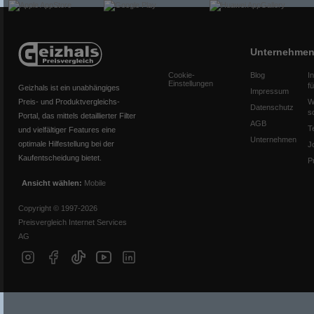
Unternehme
Cookie-
Blog
I
Einstellungen
f
Geizhals ist ein unabhängiges
Impressum
Preis- und Produktvergleichs-
W
Datenschutz
s
Portal, das mittels detaillierter Filter
AGB
T
und vielfältiger Features eine
Unternehmen
optimale Hilfestellung bei der
J
Kaufentscheidung bietet.
P
Ansicht wählen:
Mobile
Copyright © 1997-2026
Preisvergleich Internet Services
AG