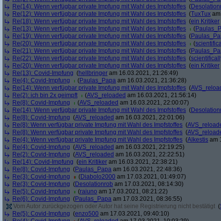
Re(14): Wenn verfügbar private Impfung mit Wahl des Impfstoffes
(
Desolation
Re(12): Wenn verfügbar private Impfung mit Wahl des Impfstoffes
(
TuxTux
am 
Re(18): Wenn verfügbar private Impfung mit Wahl des Impfstoffes
(
ein Kritiker
Re(13): Wenn verfügbar private Impfung mit Wahl des Impfstoffes
(
Paulas_
Re(19): Wenn verfügbar private Impfung mit Wahl des Impfstoffes
(
Paulas_Pa
Re(20): Wenn verfügbar private Impfung mit Wahl des Impfstoffes
(
scientifica
Re(21): Wenn verfügbar private Impfung mit Wahl des Impfstoffes
(
Paulas_Pa
Re(22): Wenn verfügbar private Impfung mit Wahl des Impfstoffes
(
scientificall
Re(20): Wenn verfügbar private Impfung mit Wahl des Impfstoffes
(
ein Kritiker
Re(13): Covid-Impfung
(
hellbringer
am 16.03.2021, 21:26:49)
Re(4): Covid-Impfung
(
Paulas_Papa
am 16.03.2021, 21:36:28)
Re(14): Wenn verfügbar private Impfung mit Wahl des Impfstoffes
(
AVS_reloa
Re(2): ich bin 2x geimpft
(
AVS_reloaded
am 16.03.2021, 21:56:14)
Re(8): Covid-Impfung
(
AVS_reloaded
am 16.03.2021, 22:00:07)
Re(14): Wenn verfügbar private Impfung mit Wahl des Impfstoffes
(
Desolation
Re(8): Covid-Impfung
(
AVS_reloaded
am 16.03.2021, 22:01:06)
Re(8): Wenn verfügbar private Impfung mit Wahl des Impfstoffes
(
AVS_reload
Re(8): Wenn verfügbar private Impfung mit Wahl des Impfstoffes
(
AVS_reload
Re(4): Wenn verfügbar private Impfung mit Wahl des Impfstoffes
(
Alkestis
am 1
Re(4): Covid-Impfung
(
AVS_reloaded
am 16.03.2021, 22:19:25)
Re(2): Covid-Impfung
(
AVS_reloaded
am 16.03.2021, 22:22:51)
Re(14): Covid-Impfung
(
ein Kritiker
am 16.03.2021, 22:38:21)
Re(8): Covid-Impfung
(
Paulas_Papa
am 16.03.2021, 22:48:36)
Re(3): Covid-Impfung
(
Diabolo2000
am 17.03.2021, 01:49:07)
Re(3): Covid-Impfung
(
Desolationrob
am 17.03.2021, 08:14:30)
Re(5): Covid-Impfung
(
raiuno
am 17.03.2021, 08:21:22)
Re(6): Covid-Impfung
(
Paulas_Papa
am 17.03.2021, 08:36:55)
Vom Autor zurückgezogen oder Autor hat seine Registrierung nicht bestätigt
(
Re(5): Covid-Impfung
(
enzo500
am 17.03.2021, 09:40:10)