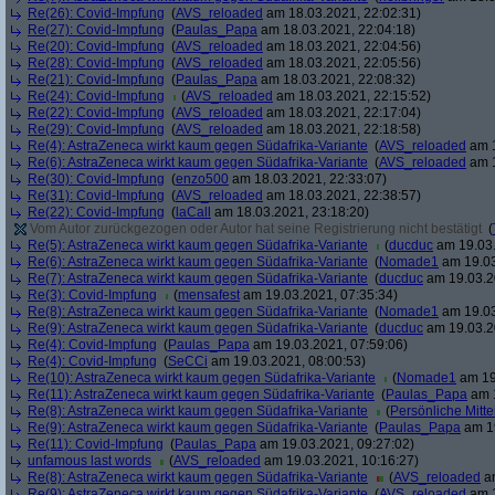
Re(26): Covid-Impfung
(
AVS_reloaded
am 18.03.2021, 22:02:31)
Re(27): Covid-Impfung
(
Paulas_Papa
am 18.03.2021, 22:04:18)
Re(20): Covid-Impfung
(
AVS_reloaded
am 18.03.2021, 22:04:56)
Re(28): Covid-Impfung
(
AVS_reloaded
am 18.03.2021, 22:05:56)
Re(21): Covid-Impfung
(
Paulas_Papa
am 18.03.2021, 22:08:32)
Re(24): Covid-Impfung
(
AVS_reloaded
am 18.03.2021, 22:15:52)
Re(22): Covid-Impfung
(
AVS_reloaded
am 18.03.2021, 22:17:04)
Re(29): Covid-Impfung
(
AVS_reloaded
am 18.03.2021, 22:18:58)
Re(4): AstraZeneca wirkt kaum gegen Südafrika-Variante
(
AVS_reloaded
am 1
Re(6): AstraZeneca wirkt kaum gegen Südafrika-Variante
(
AVS_reloaded
am 1
Re(30): Covid-Impfung
(
enzo500
am 18.03.2021, 22:33:07)
Re(31): Covid-Impfung
(
AVS_reloaded
am 18.03.2021, 22:38:57)
Re(22): Covid-Impfung
(
laCall
am 18.03.2021, 23:18:20)
Vom Autor zurückgezogen oder Autor hat seine Registrierung nicht bestätigt
(
Re(5): AstraZeneca wirkt kaum gegen Südafrika-Variante
(
ducduc
am 19.03.
Re(6): AstraZeneca wirkt kaum gegen Südafrika-Variante
(
Nomade1
am 19.03
Re(7): AstraZeneca wirkt kaum gegen Südafrika-Variante
(
ducduc
am 19.03.2
Re(3): Covid-Impfung
(
mensafest
am 19.03.2021, 07:35:34)
Re(8): AstraZeneca wirkt kaum gegen Südafrika-Variante
(
Nomade1
am 19.03
Re(9): AstraZeneca wirkt kaum gegen Südafrika-Variante
(
ducduc
am 19.03.2
Re(4): Covid-Impfung
(
Paulas_Papa
am 19.03.2021, 07:59:06)
Re(4): Covid-Impfung
(
SeCCi
am 19.03.2021, 08:00:53)
Re(10): AstraZeneca wirkt kaum gegen Südafrika-Variante
(
Nomade1
am 19
Re(11): AstraZeneca wirkt kaum gegen Südafrika-Variante
(
Paulas_Papa
am 1
Re(8): AstraZeneca wirkt kaum gegen Südafrika-Variante
(
Persönliche Mitte
Re(9): AstraZeneca wirkt kaum gegen Südafrika-Variante
(
Paulas_Papa
am 19
Re(11): Covid-Impfung
(
Paulas_Papa
am 19.03.2021, 09:27:02)
unfamous last words
(
AVS_reloaded
am 19.03.2021, 10:16:27)
Re(8): AstraZeneca wirkt kaum gegen Südafrika-Variante
(
AVS_reloaded
am
Re(9): AstraZeneca wirkt kaum gegen Südafrika-Variante
(
AVS_reloaded
am 1