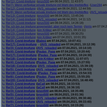
Re(11): Covid-Impfung
(
enzo500
am 06.04.2021, 11:43:07)
Re(7): Wenn verfügbar private Impfung mit Wahl des Impfstoffes
(
User284
am 
Re(12): Covid-Impfung
(
AVS_reloaded
am 06.04.2021, 12:44:59)
Re(8): Wenn verfügbar private Impfung mit Wahl des Impfstoffes
(
AVS_reload
Re(13): Covid-Impfung
(
enzo500
am 06.04.2021, 13:45:24)
Re(14): Covid-Impfung
(
AVS_reloaded
am 06.04.2021, 14:11:12)
Re(15): Covid-Impfung
(
enzo500
am 06.04.2021, 14:26:18)
Re: ich bin zur Impfung angemeldet, aber noch kein Termin
(
Arrris
am 07.04.2
Re(14): Covid-Impfung
(
ein Kritiker
am 07.04.2021, 09:15:11)
Re(15): Covid-Impfung
(
enzo500
am 07.04.2021, 09:30:25)
Re(16): Covid-Impfung
(
ein Kritiker
am 07.04.2021, 10:01:35)
Re(3): Covid-Impfung
(
Babsü
am 07.04.2021, 10:07:41)
Re(17): Covid-Impfung
(
AVS_reloaded
am 07.04.2021, 10:12:39)
Re(3): Covid-Impfung
(
AVS_reloaded
am 07.04.2021, 10:14:10)
Re(4): Covid-Impfung
(
Paulas_Papa
am 07.04.2021, 10:20:44)
Re(17): Covid-Impfung
(
Paulas_Papa
am 07.04.2021, 10:24:30)
Re(18): Covid-Impfung
(
ein Kritiker
am 07.04.2021, 11:07:07)
Re(4): Covid-Impfung
(
Paulas_Papa
am 07.04.2021, 15:27:55)
Re(18): Covid-Impfung
(
AVS_reloaded
am 07.04.2021, 15:39:19)
Re(5): Covid-Impfung
(
AVS_reloaded
am 07.04.2021, 15:39:53)
Re(19): Covid-Impfung
(
Paulas_Papa
am 07.04.2021, 15:54:33)
Re(6): Covid-Impfung
(
Paulas_Papa
am 07.04.2021, 15:55:20)
Re(20): Covid-Impfung
(
AVS_reloaded
am 07.04.2021, 16:48:49)
Re(2): Covid-Impfung
(
laCall
am 08.04.2021, 16:33:53)
Re(3): Covid-Impfung
(
laCall
am 08.04.2021, 16:36:10)
Re(3): Covid-Impfung
(
enzo500
am 08.04.2021, 18:35:49)
Re(5): Covid-Impfung
(
enzo500
am 08.04.2021, 19:01:36)
Re(4): Covid-Impfung
(
AVS_reloaded
am 09.04.2021, 09:30:46)
Re(6): Covid-Impfung
(
AVS_reloaded
am 09.04.2021, 09:33:40)
Re(7): Covid-Impfung
(
enzo500
am 09.04.2021, 10:15:26)