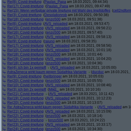
Re(8): Covid-Impfung
(
Paulas_Papa
am 18.03.2021, 09:44:34)
Re(17): Covid-Impfung
(
Paulas_Papa
am 18.03.2021, 09:47:49)
Re(15): Wenn verfügbar private Impfung mit Wahl des Impfstoffes
(
cell2ndfor
Re(3): Covid-Impfung
(
Desolationrob
am 18.03.2021, 09:50:38)
Re(18): Covid-Impfung
(
enzo500
am 18.03.2021, 09:51:38)
Re(8): Covid-Impfung
(
AVS_reloaded
am 18.03.2021, 09:53:47)
Re(15): Covid-Impfung
(
AVS_reloaded
am 18.03.2021, 09:56:21)
Re(16): Covid-Impfung
(
enzo500
am 18.03.2021, 09:57:40)
Re(17): Covid-Impfung
(
AVS_reloaded
am 18.03.2021, 09:58:13)
Re(9): Covid-Impfung
(
raiuno
am 18.03.2021, 09:58:35)
Re(17): Covid-Impfung
(
AVS_reloaded
am 18.03.2021, 09:58:56)
Re(10): Covid-Impfung
(
AVS_reloaded
am 18.03.2021, 10:01:18)
Re(18): Covid-Impfung
(
enzo500
am 18.03.2021, 10:01:44)
Re(19): Covid-Impfung
(
AVS_reloaded
am 18.03.2021, 10:04:20)
Re(18): Covid-Impfung
(
enzo500
am 18.03.2021, 10:04:36)
Re(4): ich bin 1x geimpft
(
AVS_reloaded
am 18.03.2021, 10:05:00)
AstraZeneca wirkt kaum gegen Südafrika-Variante
(
ducduc
am 18.03.2021, 
Re(9): Covid-Impfung
(
hellbringer
am 18.03.2021, 10:05:03)
Re(20): Covid-Impfung
(
enzo500
am 18.03.2021, 10:05:55)
Re(10): Covid-Impfung
(
AVS_reloaded
am 18.03.2021, 10:08:46)
Re(3): ich bin 2x geimpft
(
MikE_
am 18.03.2021, 10:10:16)
Re(21): Covid-Impfung
(
AVS_reloaded
am 18.03.2021, 10:11:42)
Re(19): Covid-Impfung
(
AVS_reloaded
am 18.03.2021, 10:12:23)
Re(20): Covid-Impfung
(
enzo500
am 18.03.2021, 10:13:07)
Re: AstraZeneca wirkt kaum gegen Südafrika-Variante
(
AVS_reloaded
am 18
Re(21): Covid-Impfung
(
AVS_reloaded
am 18.03.2021, 10:15:09)
Re(22): Covid-Impfung
(
enzo500
am 18.03.2021, 10:18:14)
Re(22): Covid-Impfung
(
enzo500
am 18.03.2021, 10:24:22)
Re(23): Covid-Impfung
(
AVS_reloaded
am 18.03.2021, 10:33:17)
Re(24): Covid-Impfung
(
enzo500
am 18.03.2021, 10:34:30)