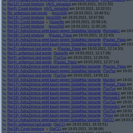
Re(12): Covid-Impfung
(
AVS_reloaded
am 19.03.2021, 10:21:55)
Re(4): Covid-Impfung
(
AVS_reloaded
am 19.03.2021, 10:32:01)
Re: unfamous last words
(
enzo500
am 19.03.2021, 10:46:51)
Re(13): Covid-Impfung
(
enzo500
am 19.03.2021, 10:47:59)
Re(25): Covid-Impfung
(
Superflo
am 19.03.2021, 10:58:14)
Re(26): Covid-Impfung
(
enzo500
am 19.03.2021, 11:05:10)
Re(12): AstraZeneca wirkt kaum gegen Südafrika-Variante
(
Nomade1
am 19.0
Re(26): Covid-Impfung
(
Paulas_Papa
am 19.03.2021, 11:22:43)
Re(13): AstraZeneca wirkt kaum gegen Südafrika-Variante
(
Paulas_Papa
am 1
Re(14): AstraZeneca wirkt kaum gegen Südafrika-Variante
(
Nomade1
am 19.0
Re(2): unfamous last words
(
Paulas_Papa
am 19.03.2021, 12:14:33)
Re(2): unfamous last words
(
Superflo
am 19.03.2021, 12:17:28)
Re(3): unfamous last words
(
TuxTux
am 19.03.2021, 12:26:53)
Re(4): unfamous last words
(
Paulas_Papa
am 19.03.2021, 12:37:14)
Re(15): AstraZeneca wirkt kaum gegen Südafrika-Variante
(
Paulas_Papa
am 1
Re(16): AstraZeneca wirkt kaum gegen Südafrika-Variante
(
TuxTux
am 19.03.
Re(5): unfamous last words
(
TuxTux
am 19.03.2021, 14:55:11)
Re(10): AstraZeneca wirkt kaum gegen Südafrika-Variante
(
ducduc
am 19.03.
Re(17): AstraZeneca wirkt kaum gegen Südafrika-Variante
(
Paulas_Papa
am 1
Re(18): AstraZeneca wirkt kaum gegen Südafrika-Variante
(
TuxTux
am 19.03.
Re(16): AstraZeneca wirkt kaum gegen Südafrika-Variante
(
Nomade1
am 19.0
Re(19): AstraZeneca wirkt kaum gegen Südafrika-Variante
(
Nomade1
am 19.0
Re(20): AstraZeneca wirkt kaum gegen Südafrika-Variante
(
TuxTux
am 19.03.
Re(21): AstraZeneca wirkt kaum gegen Südafrika-Variante
(
Nomade1
am 19.0
Re(22): AstraZeneca wirkt kaum gegen Südafrika-Variante
(
TuxTux
am 19.03.
Re(19): AstraZeneca wirkt kaum gegen Südafrika-Variante
(
Thing
am 19.03.20
Re(11): AstraZeneca wirkt kaum gegen Südafrika-Variante
(
SeCCi
am 19.03.2
Re(3): unfamous last words
(
SeCCi
am 19.03.2021, 16:33:51)
Re(29): Covid-Impfung
(
SeCCi
am 19.03.2021, 16:38:06)