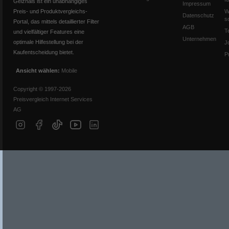
Geizhals ist ein unabhängiges
Impressum
Preis- und Produktvergleichs-
W
Datenschutz
s
Portal, das mittels detaillierter Filter
AGB
T
und vielfältiger Features eine
Unternehmen
optimale Hilfestellung bei der
J
Kaufentscheidung bietet.
P
Ansicht wählen:
Mobile
Copyright © 1997-2026
Preisvergleich Internet Services
AG