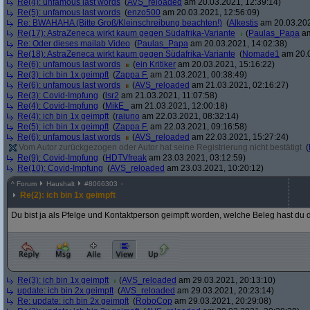
Re(4): unfamous last words
(
AVS_reloaded
am 20.03.2021, 12:39:14)
Re(5): unfamous last words
(
enzo500
am 20.03.2021, 12:56:09)
Re: BWAHAHA (Bitte Groß/Kleinschreibung beachten!)
(
Alkestis
am 20.03.202
Re(17): AstraZeneca wirkt kaum gegen Südafrika-Variante
(
Paulas_Papa
am
Re: Oder dieses mailab Video
(
Paulas_Papa
am 20.03.2021, 14:02:38)
Re(18): AstraZeneca wirkt kaum gegen Südafrika-Variante
(
Nomade1
am 20.0
Re(6): unfamous last words
(
ein Kritiker
am 20.03.2021, 15:16:22)
Re(3): ich bin 1x geimpft
(
Zappa F.
am 21.03.2021, 00:38:49)
Re(6): unfamous last words
(
AVS_reloaded
am 21.03.2021, 02:16:27)
Re(3): Covid-Impfung
(
lsr2
am 21.03.2021, 11:07:58)
Re(4): Covid-Impfung
(
MikE_
am 21.03.2021, 12:00:18)
Re(4): ich bin 1x geimpft
(
raiuno
am 22.03.2021, 08:32:14)
Re(5): ich bin 1x geimpft
(
Zappa F.
am 22.03.2021, 09:16:58)
Re(6): unfamous last words
(
AVS_reloaded
am 22.03.2021, 15:27:24)
Vom Autor zurückgezogen oder Autor hat seine Registrierung nicht bestätigt
(
Re(9): Covid-Impfung
(
HDTVfreak
am 23.03.2021, 03:12:59)
Re(10): Covid-Impfung
(
AVS_reloaded
am 23.03.2021, 10:20:12)
^
Forum
Haushalt
#
8066303
Re(2): ich bin 1x geimpft
Du bist ja als Pfelge und Kontaktperson geimpft worden, welche Beleg hast d
Re(3): ich bin 1x geimpft
(
AVS_reloaded
am 29.03.2021, 20:13:10)
update: ich bin 2x geimpft
(
AVS_reloaded
am 29.03.2021, 20:23:14)
Re: update: ich bin 2x geimpft
(
RoboCop
am 29.03.2021, 20:29:08)