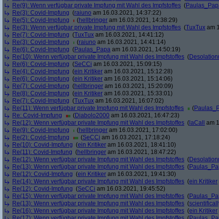
Re(9): Wenn verfügbar private Impfung mit Wahl des Impfstoffes
(
Paulas_Pap
Re(3): Covid-Impfung
(
raiuno
am 16.03.2021, 14:37:22)
Re(5): Covid-Impfung
(
hellbringer
am 16.03.2021, 14:38:29)
Re(3): Wenn verfügbar private Impfung mit Wahl des Impfstoffes
(
TuxTux
am 1
Re(7): Covid-Impfung
(
TuxTux
am 16.03.2021, 14:41:12)
Re(3): Covid-Impfung
(
raiuno
am 16.03.2021, 14:41:14)
Re(6): Covid-Impfung
(
Paulas_Papa
am 16.03.2021, 14:50:19)
Re(10): Wenn verfügbar private Impfung mit Wahl des Impfstoffes
(
Desolation
Re(6): Covid-Impfung
(
SeCCi
am 16.03.2021, 15:09:15)
Re(4): Covid-Impfung
(
ein Kritiker
am 16.03.2021, 15:12:28)
Re(6): Covid-Impfung
(
ein Kritiker
am 16.03.2021, 15:14:06)
Re(7): Covid-Impfung
(
hellbringer
am 16.03.2021, 15:20:09)
Re(8): Covid-Impfung
(
ein Kritiker
am 16.03.2021, 15:33:01)
Re(7): Covid-Impfung
(
TuxTux
am 16.03.2021, 16:07:02)
Re(11): Wenn verfügbar private Impfung mit Wahl des Impfstoffes
(
Paulas_
Re: Covid-Impfung
(
Diabolo2000
am 16.03.2021, 16:47:23)
Re(12): Wenn verfügbar private Impfung mit Wahl des Impfstoffes
(
laCall
am 1
Re(9): Covid-Impfung
(
hellbringer
am 16.03.2021, 17:02:00)
Re(2): Covid-Impfung
(
SeCCi
am 16.03.2021, 17:18:24)
Re(10): Covid-Impfung
(
ein Kritiker
am 16.03.2021, 18:41:10)
Re(11): Covid-Impfung
(
hellbringer
am 16.03.2021, 18:47:22)
Re(12): Wenn verfügbar private Impfung mit Wahl des Impfstoffes
(
Desolation
Re(13): Wenn verfügbar private Impfung mit Wahl des Impfstoffes
(
Paulas_Pa
Re(12): Covid-Impfung
(
ein Kritiker
am 16.03.2021, 19:41:30)
Re(14): Wenn verfügbar private Impfung mit Wahl des Impfstoffes
(
ein Kritiker
Re(12): Covid-Impfung
(
SeCCi
am 16.03.2021, 19:45:52)
Re(15): Wenn verfügbar private Impfung mit Wahl des Impfstoffes
(
Paulas_Pa
Re(13): Wenn verfügbar private Impfung mit Wahl des Impfstoffes
(
scientificall
Re(16): Wenn verfügbar private Impfung mit Wahl des Impfstoffes
(
ein Kritiker
Re(17): Wenn verfügbar private Impfung mit Wahl des Impfstoffes
(
Paulas_Pa