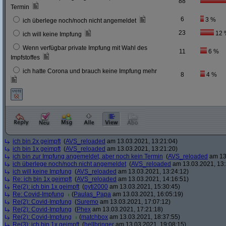
88
Termin
6
3 %
ich überlege noch/noch nicht angemeldet
23
12 
ich will keine Impfung
Wenn verfügbar private Impfung mit Wahl des
11
6 %
Impfstoffes
ich hatte Corona und brauch keine Impfung mehr
8
4 %
ich bin 2x geimpft
(
AVS_reloaded
am 13.03.2021, 13:21:04)
ich bin 1x geimpft
(
AVS_reloaded
am 13.03.2021, 13:21:20)
ich bin zur Impfung angemeldet, aber noch kein Termin
(
AVS_reloaded
am 13.
ich überlege noch/noch nicht angemeldet
(
AVS_reloaded
am 13.03.2021, 13:
ich will keine Impfung
(
AVS_reloaded
am 13.03.2021, 13:24:12)
Re: ich bin 1x geimpft
(
AVS_reloaded
am 13.03.2021, 14:16:51)
Re(2): ich bin 1x geimpft
(
pyti2000
am 13.03.2021, 15:30:45)
Re: Covid-Impfung
(
Paulas_Papa
am 13.03.2021, 16:05:19)
Re(2): Covid-Impfung
(
Suremo
am 13.03.2021, 17:07:12)
Re(2): Covid-Impfung
(
Phex
am 13.03.2021, 17:21:18)
Re(2): Covid-Impfung
(
matchbox
am 13.03.2021, 18:37:55)
Re(3): ich bin 1x geimpft
(
hellbringer
am 13.03.2021, 19:08:15)