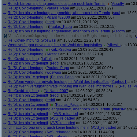
Re: ich bin zur Impfung angemeldet, aber noch kein Termin
(
Ascotty
am 13.0
Re(3): Covid-Impfung
(
Paulas_Papa
am 13.03.2021, 20:01:29)
Re(2): ich bin zur Impfung angemeldet, aber noch kein Termin
(
soul
am 13.03.
Re(2): Covid-Impfung
(
Picard782000
am 13.03.2021, 20:08:50)
Re(2): Covid-Impfung
(
hhetl
am 13.03.2021, 20:11:02)
Re(3): Covid-Impfung
(
Paulas_Papa
am 13.03.2021, 20:12:15)
Re(3): ich bin zur Impfung angemeldet, aber noch kein Termin
(
Ascotty
am 13.
Vom Autor zurückgezogen oder Autor hat seine Registrierung nicht bestätigt
(
Re: Covid-Impfung
(
woswasi
am 13.03.2021, 22:23:14)
Wenn verfügbar private Impfung mit Wahl des Impfstoffes
(
Alkestis
am 13.03.
Re(4): Covid-Impfung
(
KritziKracksi
am 13.03.2021, 23:26:43)
Re(2): Covid-Impfung
(
Alkestis
am 13.03.2021, 23:27:19)
Re: Covid-Impfung
(
laCall
am 13.03.2021, 23:59:52)
Re(2): ich bin 1x geimpft
(
reddi
am 14.03.2021, 08:22:16)
Re(5): Covid-Impfung
(
Paulas_Papa
am 14.03.2021, 09:00:06)
Re(3): Covid-Impfung
(
woswasi
am 14.03.2021, 09:01:55)
Re(3): ich bin 1x geimpft
(
Paulas_Papa
am 14.03.2021, 09:02:00)
Re: Wenn verfügbar private Impfung mit Wahl des Impfstoffes
(
Zaphod1
am 14
Re(2): Wenn verfügbar private Impfung mit Wahl des Impfstoffes
(
Paulas_P
Re: Covid-Impfung
(
NoName2007
am 14.03.2021, 09:25:45)
Re(4): ich bin 1x geimpft
(
reddi
am 14.03.2021, 09:54:03)
Re(2): Covid-Impfung
(
reddi
am 14.03.2021, 09:54:53)
Re(5): ich bin 1x geimpft
(
Paulas_Papa
am 14.03.2021, 10:01:31)
Re(3): ich bin zur Impfung angemeldet, aber noch kein Termin
(
klausiw
am 14.
Re(3): ich bin 1x geimpft
(
AVS_reloaded
am 14.03.2021, 11:38:33)
Re(3): ich bin 1x geimpft
(
AVS_reloaded
am 14.03.2021, 11:40:06)
Re(6): ich bin 1x geimpft
(
AVS_reloaded
am 14.03.2021, 11:40:35)
ich hatte Corona und brauch keine Impfung mehr
(
AVS_reloaded
am 14.03.20
Re(2): Covid-Impfung
(
AVS_reloaded
am 14.03.2021, 11:44:09)
Re(2): Covid-Impfung
(
AVS_reloaded
am 14.03.2021, 11:50:01)