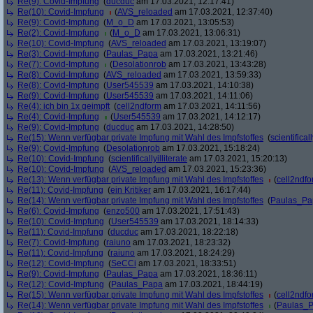
Re(9): Covid-Impfung
(
ducduc
am 17.03.2021, 12:17:41)
Re(10): Covid-Impfung
(
AVS_reloaded
am 17.03.2021, 12:37:40)
Re(9): Covid-Impfung
(
M_o_D
am 17.03.2021, 13:05:53)
Re(2): Covid-Impfung
(
M_o_D
am 17.03.2021, 13:06:31)
Re(10): Covid-Impfung
(
AVS_reloaded
am 17.03.2021, 13:19:07)
Re(3): Covid-Impfung
(
Paulas_Papa
am 17.03.2021, 13:21:46)
Re(7): Covid-Impfung
(
Desolationrob
am 17.03.2021, 13:43:28)
Re(8): Covid-Impfung
(
AVS_reloaded
am 17.03.2021, 13:59:33)
Re(8): Covid-Impfung
(
User545539
am 17.03.2021, 14:10:38)
Re(9): Covid-Impfung
(
User545539
am 17.03.2021, 14:11:06)
Re(4): ich bin 1x geimpft
(
cell2ndform
am 17.03.2021, 14:11:56)
Re(4): Covid-Impfung
(
User545539
am 17.03.2021, 14:12:17)
Re(9): Covid-Impfung
(
ducduc
am 17.03.2021, 14:28:50)
Re(15): Wenn verfügbar private Impfung mit Wahl des Impfstoffes
(
scientificall
Re(9): Covid-Impfung
(
Desolationrob
am 17.03.2021, 15:18:24)
Re(10): Covid-Impfung
(
scientificallyilliterate
am 17.03.2021, 15:20:13)
Re(10): Covid-Impfung
(
AVS_reloaded
am 17.03.2021, 15:23:36)
Re(13): Wenn verfügbar private Impfung mit Wahl des Impfstoffes
(
cell2ndf
Re(11): Covid-Impfung
(
ein Kritiker
am 17.03.2021, 16:17:44)
Re(14): Wenn verfügbar private Impfung mit Wahl des Impfstoffes
(
Paulas_Pa
Re(6): Covid-Impfung
(
enzo500
am 17.03.2021, 17:51:43)
Re(10): Covid-Impfung
(
User545539
am 17.03.2021, 18:14:33)
Re(11): Covid-Impfung
(
ducduc
am 17.03.2021, 18:22:18)
Re(7): Covid-Impfung
(
raiuno
am 17.03.2021, 18:23:32)
Re(11): Covid-Impfung
(
raiuno
am 17.03.2021, 18:24:29)
Re(12): Covid-Impfung
(
SeCCi
am 17.03.2021, 18:33:51)
Re(9): Covid-Impfung
(
Paulas_Papa
am 17.03.2021, 18:36:11)
Re(12): Covid-Impfung
(
Paulas_Papa
am 17.03.2021, 18:44:19)
Re(15): Wenn verfügbar private Impfung mit Wahl des Impfstoffes
(
cell2ndf
Re(14): Wenn verfügbar private Impfung mit Wahl des Impfstoffes
(
Paulas_