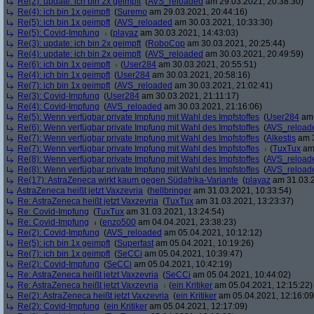
Re(2): update: ich bin 2x geimpft
(
AVS_reloaded
am 29.03.2021, 20:38:30)
Re(4): ich bin 1x geimpft
(
Suremo
am 29.03.2021, 20:44:16)
Re(5): ich bin 1x geimpft
(
AVS_reloaded
am 30.03.2021, 10:33:30)
Re(5): Covid-Impfung
(
playaz
am 30.03.2021, 14:43:03)
Re(3): update: ich bin 2x geimpft
(
RoboCop
am 30.03.2021, 20:25:44)
Re(4): update: ich bin 2x geimpft
(
AVS_reloaded
am 30.03.2021, 20:49:59)
Re(6): ich bin 1x geimpft
(
User284
am 30.03.2021, 20:55:51)
Re(4): ich bin 1x geimpft
(
User284
am 30.03.2021, 20:58:16)
Re(7): ich bin 1x geimpft
(
AVS_reloaded
am 30.03.2021, 21:02:41)
Re(3): Covid-Impfung
(
User284
am 30.03.2021, 21:11:17)
Re(4): Covid-Impfung
(
AVS_reloaded
am 30.03.2021, 21:16:06)
Re(5): Wenn verfügbar private Impfung mit Wahl des Impfstoffes
(
User284
am 
Re(6): Wenn verfügbar private Impfung mit Wahl des Impfstoffes
(
AVS_reload
Re(7): Wenn verfügbar private Impfung mit Wahl des Impfstoffes
(
Alkestis
am 3
Re(7): Wenn verfügbar private Impfung mit Wahl des Impfstoffes
(
TuxTux
am 
Re(8): Wenn verfügbar private Impfung mit Wahl des Impfstoffes
(
AVS_reload
Re(8): Wenn verfügbar private Impfung mit Wahl des Impfstoffes
(
AVS_reload
Re(17): AstraZeneca wirkt kaum gegen Südafrika-Variante
(
playaz
am 31.03.2
AstraZeneca heißt jetzt Vaxzevria
(
hellbringer
am 31.03.2021, 10:33:54)
Re: AstraZeneca heißt jetzt Vaxzevria
(
TuxTux
am 31.03.2021, 13:23:37)
Re: Covid-Impfung
(
TuxTux
am 31.03.2021, 13:24:54)
Re: Covid-Impfung
(
enzo500
am 04.04.2021, 23:38:23)
Re(2): Covid-Impfung
(
AVS_reloaded
am 05.04.2021, 10:12:12)
Re(5): ich bin 1x geimpft
(
Superfast
am 05.04.2021, 10:19:26)
Re(7): ich bin 1x geimpft
(
SeCCi
am 05.04.2021, 10:39:47)
Re(2): Covid-Impfung
(
SeCCi
am 05.04.2021, 10:42:19)
Re: AstraZeneca heißt jetzt Vaxzevria
(
SeCCi
am 05.04.2021, 10:44:02)
Re: AstraZeneca heißt jetzt Vaxzevria
(
ein Kritiker
am 05.04.2021, 12:15:22)
Re(2): AstraZeneca heißt jetzt Vaxzevria
(
ein Kritiker
am 05.04.2021, 12:16:09
Re(2): Covid-Impfung
(
ein Kritiker
am 05.04.2021, 12:17:09)