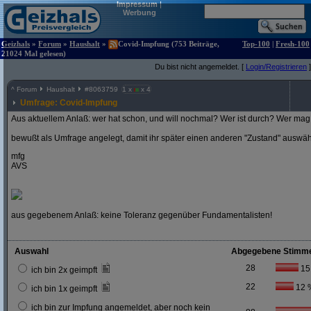
Impressum
|
Werbung
Geizhals
»
Forum
»
Haushalt
»
Covid-Impfung (753 Beiträge,
Top-100
|
Fresh-100
21024 Mal gelesen)
Du bist nicht angemeldet. [
Login/Registrieren
]
^
Forum
Haushalt
#
8063759
1 x
x 4
Umfrage: Covid-Impfung
Aus aktuellem Anlaß: wer hat schon, und will nochmal? Wer ist durch? Wer mag 
bewußt als Umfrage angelegt, damit ihr später einen anderen "Zustand" auswä
mfg
AVS
aus gegebenem Anlaß: keine Toleranz gegenüber Fundamentalisten!
Auswahl
Abgegebene Stimm
28
15
ich bin 2x geimpft
22
12 
ich bin 1x geimpft
ich bin zur Impfung angemeldet, aber noch kein