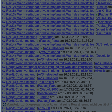
Re(14): Wenn verfügbar private Impfung mit Wahl des Impfstoffes
(
Desolation
Re(12): Wenn verfügbar private Impfung mit Wahl des Impfstoffes
(
TuxTux
am 
Re(18): Wenn verfügbar private Impfung mit Wahl des Impfstoffes
(
ein Kritiker
Re(13): Wenn verfügbar private Impfung mit Wahl des Impfstoffes
(
Paulas_
Re(19): Wenn verfügbar private Impfung mit Wahl des Impfstoffes
(
Paulas_Pa
Re(20): Wenn verfügbar private Impfung mit Wahl des Impfstoffes
(
scientifica
Re(21): Wenn verfügbar private Impfung mit Wahl des Impfstoffes
(
Paulas_Pa
Re(22): Wenn verfügbar private Impfung mit Wahl des Impfstoffes
(
scientificall
Re(20): Wenn verfügbar private Impfung mit Wahl des Impfstoffes
(
ein Kritiker
Re(13): Covid-Impfung
(
hellbringer
am 16.03.2021, 21:26:49)
Re(4): Covid-Impfung
(
Paulas_Papa
am 16.03.2021, 21:36:28)
Re(14): Wenn verfügbar private Impfung mit Wahl des Impfstoffes
(
AVS_reloa
Re(2): ich bin 2x geimpft
(
AVS_reloaded
am 16.03.2021, 21:56:14)
Re(8): Covid-Impfung
(
AVS_reloaded
am 16.03.2021, 22:00:07)
Re(14): Wenn verfügbar private Impfung mit Wahl des Impfstoffes
(
Desolation
Re(8): Covid-Impfung
(
AVS_reloaded
am 16.03.2021, 22:01:06)
Re(8): Wenn verfügbar private Impfung mit Wahl des Impfstoffes
(
AVS_reload
Re(8): Wenn verfügbar private Impfung mit Wahl des Impfstoffes
(
AVS_reload
Re(4): Wenn verfügbar private Impfung mit Wahl des Impfstoffes
(
Alkestis
am 1
Re(4): Covid-Impfung
(
AVS_reloaded
am 16.03.2021, 22:19:25)
Re(2): Covid-Impfung
(
AVS_reloaded
am 16.03.2021, 22:22:51)
Re(14): Covid-Impfung
(
ein Kritiker
am 16.03.2021, 22:38:21)
Re(8): Covid-Impfung
(
Paulas_Papa
am 16.03.2021, 22:48:36)
Re(3): Covid-Impfung
(
Diabolo2000
am 17.03.2021, 01:49:07)
Re(3): Covid-Impfung
(
Desolationrob
am 17.03.2021, 08:14:30)
Re(5): Covid-Impfung
(
raiuno
am 17.03.2021, 08:21:22)
Re(6): Covid-Impfung
(
Paulas_Papa
am 17.03.2021, 08:36:55)
Vom Autor zurückgezogen oder Autor hat seine Registrierung nicht bestätigt
(
Re(5): Covid-Impfung
(
enzo500
am 17.03.2021, 09:40:10)