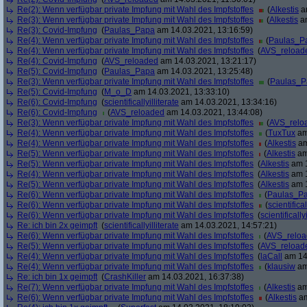
Re(2): Wenn verfügbar private Impfung mit Wahl des Impfstoffes
(
Alkestis
am
Re(3): Wenn verfügbar private Impfung mit Wahl des Impfstoffes
(
Alkestis
am
Re(3): Covid-Impfung
(
Paulas_Papa
am 14.03.2021, 13:16:59)
Re(4): Wenn verfügbar private Impfung mit Wahl des Impfstoffes
(
Paulas_P
Re(4): Wenn verfügbar private Impfung mit Wahl des Impfstoffes
(
AVS_reload
Re(4): Covid-Impfung
(
AVS_reloaded
am 14.03.2021, 13:21:17)
Re(5): Covid-Impfung
(
Paulas_Papa
am 14.03.2021, 13:25:48)
Re(3): Wenn verfügbar private Impfung mit Wahl des Impfstoffes
(
Paulas_P
Re(5): Covid-Impfung
(
M_o_D
am 14.03.2021, 13:33:10)
Re(6): Covid-Impfung
(
scientificallyilliterate
am 14.03.2021, 13:34:16)
Re(6): Covid-Impfung
(
AVS_reloaded
am 14.03.2021, 13:44:08)
Re(3): Wenn verfügbar private Impfung mit Wahl des Impfstoffes
(
AVS_relo
Re(4): Wenn verfügbar private Impfung mit Wahl des Impfstoffes
(
TuxTux
am
Re(4): Wenn verfügbar private Impfung mit Wahl des Impfstoffes
(
Alkestis
am
Re(5): Wenn verfügbar private Impfung mit Wahl des Impfstoffes
(
Alkestis
am
Re(5): Wenn verfügbar private Impfung mit Wahl des Impfstoffes
(
Alkestis
am 1
Re(4): Wenn verfügbar private Impfung mit Wahl des Impfstoffes
(
Alkestis
am 1
Re(5): Wenn verfügbar private Impfung mit Wahl des Impfstoffes
(
Alkestis
am 1
Re(6): Wenn verfügbar private Impfung mit Wahl des Impfstoffes
(
Paulas_P
Re(6): Wenn verfügbar private Impfung mit Wahl des Impfstoffes
(
scientifical
Re(6): Wenn verfügbar private Impfung mit Wahl des Impfstoffes
(
scientifically
Re: ich bin 2x geimpft
(
scientificallyilliterate
am 14.03.2021, 14:57:21)
Re(6): Wenn verfügbar private Impfung mit Wahl des Impfstoffes
(
AVS_relo
Re(5): Wenn verfügbar private Impfung mit Wahl des Impfstoffes
(
AVS_reload
Re(4): Wenn verfügbar private Impfung mit Wahl des Impfstoffes
(
laCall
am 14.
Re(4): Wenn verfügbar private Impfung mit Wahl des Impfstoffes
(
klausiw
am
Re: ich bin 1x geimpft
(
CrashKiller
am 14.03.2021, 16:37:38)
Re(7): Wenn verfügbar private Impfung mit Wahl des Impfstoffes
(
Alkestis
am
Re(6): Wenn verfügbar private Impfung mit Wahl des Impfstoffes
(
Alkestis
am