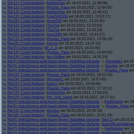
Re(11): Covid-Impfung
(
hellbringer
am 18.03.2021, 12:38:08)
Re(12): Covid-Impfung
(
Paulas_Papa
am 18.03.2021, 12:44:05)
Re(13): Covid-Impfung
(
hellbringer
am 18.03.2021, 12:46:41)
Re(12): Covid-Impfung
(
User545539
am 18.03.2021, 13:02:17)
Re(28): Covid-Impfung
(
enzo500
am 18.03.2021, 13:24:35)
Re(13): Covid-Impfung
(
TuxTux
am 18.03.2021, 13:33:02)
Re(14): Covid-Impfung
(
TuxTux
am 18.03.2021, 13:33:29)
Re(20): Covid-Impfung
(
enzo500
am 18.03.2021, 13:44:27)
Re(21): Covid-Impfung
(
Paulas_Papa
am 18.03.2021, 13:58:19)
Re(22): Covid-Impfung
(
raiuno
am 18.03.2021, 14:24:13)
Re(3): Covid-Impfung
(
M_o_D
am 18.03.2021, 14:24:40)
Re(14): Covid-Impfung
(
Paulas_Papa
am 18.03.2021, 14:50:05)
Re(14): Covid-Impfung
(
ein Kritiker
am 18.03.2021, 14:55:19)
Re(2): AstraZeneca wirkt kaum gegen Südafrika-Variante
(
Nomade1
am 18.
Re(3): AstraZeneca wirkt kaum gegen Südafrika-Variante
(
ducduc
am 18.03
Re(4): AstraZeneca wirkt kaum gegen Südafrika-Variante
(
Paulas_Papa
am 
Re(23): Covid-Impfung
(
Paulas_Papa
am 18.03.2021, 16:55:33)
Re(24): Covid-Impfung
(
Nomade1
am 18.03.2021, 16:57:45)
Re(24): Covid-Impfung
(
raiuno
am 18.03.2021, 16:59:09)
Re(25): Covid-Impfung
(
Paulas_Papa
am 18.03.2021, 17:19:11)
Re(15): Covid-Impfung
(
hellbringer
am 18.03.2021, 17:59:22)
Re(10): Covid-Impfung
(
my_nick_name
am 18.03.2021, 18:17:31)
Re(5): AstraZeneca wirkt kaum gegen Südafrika-Variante
(
hellbringer
am 18.
Re(6): AstraZeneca wirkt kaum gegen Südafrika-Variante
(
Paulas_Papa
am
Re(15): Covid-Impfung
(
ducduc
am 18.03.2021, 20:34:18)
Re(16): Covid-Impfung
(
Paulas_Papa
am 18.03.2021, 21:01:19)
Re(6): AstraZeneca wirkt kaum gegen Südafrika-Variante
(
SeCCi
am 18.03.20
Re(6): AstraZeneca wirkt kaum gegen Südafrika-Variante
(
scientificallyilliterat
Re(7): AstraZeneca wirkt kaum gegen Südafrika-Variante
(
hellbringer
am 18
Re(7): AstraZeneca wirkt kaum gegen Südafrika-Variante
(
hellbringer
am 18.0