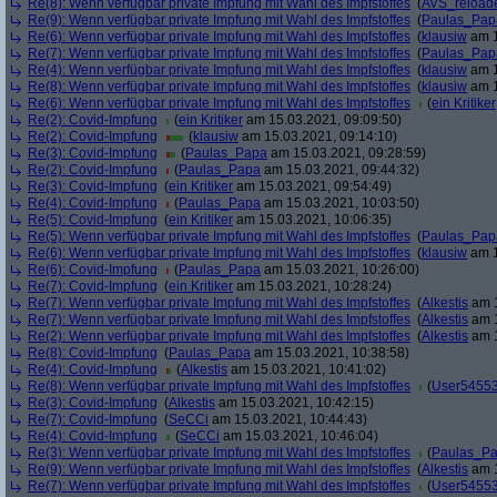
Re(8): Wenn verfügbar private Impfung mit Wahl des Impfstoffes
(
AVS_reload
Re(9): Wenn verfügbar private Impfung mit Wahl des Impfstoffes
(
Paulas_Pap
Re(6): Wenn verfügbar private Impfung mit Wahl des Impfstoffes
(
klausiw
am 1
Re(7): Wenn verfügbar private Impfung mit Wahl des Impfstoffes
(
Paulas_Pap
Re(4): Wenn verfügbar private Impfung mit Wahl des Impfstoffes
(
klausiw
am 1
Re(8): Wenn verfügbar private Impfung mit Wahl des Impfstoffes
(
klausiw
am 1
Re(6): Wenn verfügbar private Impfung mit Wahl des Impfstoffes
(
ein Kritiker
Re(2): Covid-Impfung
(
ein Kritiker
am 15.03.2021, 09:09:50)
Re(2): Covid-Impfung
(
klausiw
am 15.03.2021, 09:14:10)
Re(3): Covid-Impfung
(
Paulas_Papa
am 15.03.2021, 09:28:59)
Re(2): Covid-Impfung
(
Paulas_Papa
am 15.03.2021, 09:44:32)
Re(3): Covid-Impfung
(
ein Kritiker
am 15.03.2021, 09:54:49)
Re(4): Covid-Impfung
(
Paulas_Papa
am 15.03.2021, 10:03:50)
Re(5): Covid-Impfung
(
ein Kritiker
am 15.03.2021, 10:06:35)
Re(5): Wenn verfügbar private Impfung mit Wahl des Impfstoffes
(
Paulas_Pap
Re(6): Wenn verfügbar private Impfung mit Wahl des Impfstoffes
(
klausiw
am 1
Re(6): Covid-Impfung
(
Paulas_Papa
am 15.03.2021, 10:26:00)
Re(7): Covid-Impfung
(
ein Kritiker
am 15.03.2021, 10:28:24)
Re(7): Wenn verfügbar private Impfung mit Wahl des Impfstoffes
(
Alkestis
am 1
Re(7): Wenn verfügbar private Impfung mit Wahl des Impfstoffes
(
Alkestis
am 1
Re(2): Wenn verfügbar private Impfung mit Wahl des Impfstoffes
(
Alkestis
am 1
Re(8): Covid-Impfung
(
Paulas_Papa
am 15.03.2021, 10:38:58)
Re(4): Covid-Impfung
(
Alkestis
am 15.03.2021, 10:41:02)
Re(8): Wenn verfügbar private Impfung mit Wahl des Impfstoffes
(
User5455
Re(3): Covid-Impfung
(
Alkestis
am 15.03.2021, 10:42:15)
Re(7): Covid-Impfung
(
SeCCi
am 15.03.2021, 10:44:43)
Re(4): Covid-Impfung
(
SeCCi
am 15.03.2021, 10:46:04)
Re(3): Wenn verfügbar private Impfung mit Wahl des Impfstoffes
(
Paulas_P
Re(9): Wenn verfügbar private Impfung mit Wahl des Impfstoffes
(
Alkestis
am 1
Re(7): Wenn verfügbar private Impfung mit Wahl des Impfstoffes
(
User5455