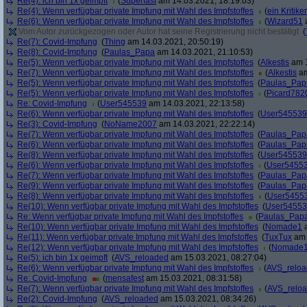
Re(4): ich bin 1x geimpft
(
Superfast
am 14.03.2021, 18:19:03)
Re(4): Wenn verfügbar private Impfung mit Wahl des Impfstoffes
(
ein Kritiker
Re(6): Wenn verfügbar private Impfung mit Wahl des Impfstoffes
(
Wizard51
a
Vom Autor zurückgezogen oder Autor hat seine Registrierung nicht bestätigt
(
Re(7): Covid-Impfung
(
Thing
am 14.03.2021, 20:50:19)
Re(8): Covid-Impfung
(
Paulas_Papa
am 14.03.2021, 21:10:53)
Re(5): Wenn verfügbar private Impfung mit Wahl des Impfstoffes
(
Alkestis
am 1
Re(7): Wenn verfügbar private Impfung mit Wahl des Impfstoffes
(
Alkestis
am
Re(5): Wenn verfügbar private Impfung mit Wahl des Impfstoffes
(
Paulas_Pap
Re(5): Wenn verfügbar private Impfung mit Wahl des Impfstoffes
(
Picard782
Re: Covid-Impfung
(
User545539
am 14.03.2021, 22:13:58)
Re(6): Wenn verfügbar private Impfung mit Wahl des Impfstoffes
(
User545539
Re(3): Covid-Impfung
(
NoName2007
am 14.03.2021, 22:22:14)
Re(7): Wenn verfügbar private Impfung mit Wahl des Impfstoffes
(
Paulas_Pap
Re(6): Wenn verfügbar private Impfung mit Wahl des Impfstoffes
(
Paulas_Pap
Re(8): Wenn verfügbar private Impfung mit Wahl des Impfstoffes
(
User545539
Re(6): Wenn verfügbar private Impfung mit Wahl des Impfstoffes
(
User5455
Re(7): Wenn verfügbar private Impfung mit Wahl des Impfstoffes
(
Paulas_Pap
Re(9): Wenn verfügbar private Impfung mit Wahl des Impfstoffes
(
Paulas_Pap
Re(8): Wenn verfügbar private Impfung mit Wahl des Impfstoffes
(
User5455
Re(10): Wenn verfügbar private Impfung mit Wahl des Impfstoffes
(
User5455
Re: Wenn verfügbar private Impfung mit Wahl des Impfstoffes
(
Paulas_Pap
Re(10): Wenn verfügbar private Impfung mit Wahl des Impfstoffes
(
Nomade1
a
Re(11): Wenn verfügbar private Impfung mit Wahl des Impfstoffes
(
TuxTux
am 
Re(12): Wenn verfügbar private Impfung mit Wahl des Impfstoffes
(
Nomade
Re(5): ich bin 1x geimpft
(
AVS_reloaded
am 15.03.2021, 08:27:04)
Re(6): Wenn verfügbar private Impfung mit Wahl des Impfstoffes
(
AVS_relo
Re: Covid-Impfung
(
mensafest
am 15.03.2021, 08:31:58)
Re(7): Wenn verfügbar private Impfung mit Wahl des Impfstoffes
(
AVS_relo
Re(2): Covid-Impfung
(
AVS_reloaded
am 15.03.2021, 08:34:26)