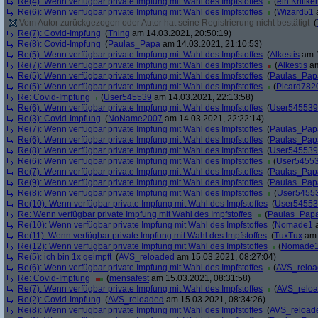
Re(4): Wenn verfügbar private Impfung mit Wahl des Impfstoffes
(
ein Kritiker
Re(6): Wenn verfügbar private Impfung mit Wahl des Impfstoffes
(
Wizard51
a
Vom Autor zurückgezogen oder Autor hat seine Registrierung nicht bestätigt
(
Re(7): Covid-Impfung
(
Thing
am 14.03.2021, 20:50:19)
Re(8): Covid-Impfung
(
Paulas_Papa
am 14.03.2021, 21:10:53)
Re(5): Wenn verfügbar private Impfung mit Wahl des Impfstoffes
(
Alkestis
am 1
Re(7): Wenn verfügbar private Impfung mit Wahl des Impfstoffes
(
Alkestis
am
Re(5): Wenn verfügbar private Impfung mit Wahl des Impfstoffes
(
Paulas_Pap
Re(5): Wenn verfügbar private Impfung mit Wahl des Impfstoffes
(
Picard782
Re: Covid-Impfung
(
User545539
am 14.03.2021, 22:13:58)
Re(6): Wenn verfügbar private Impfung mit Wahl des Impfstoffes
(
User545539
Re(3): Covid-Impfung
(
NoName2007
am 14.03.2021, 22:22:14)
Re(7): Wenn verfügbar private Impfung mit Wahl des Impfstoffes
(
Paulas_Pap
Re(6): Wenn verfügbar private Impfung mit Wahl des Impfstoffes
(
Paulas_Pap
Re(8): Wenn verfügbar private Impfung mit Wahl des Impfstoffes
(
User545539
Re(6): Wenn verfügbar private Impfung mit Wahl des Impfstoffes
(
User5455
Re(7): Wenn verfügbar private Impfung mit Wahl des Impfstoffes
(
Paulas_Pap
Re(9): Wenn verfügbar private Impfung mit Wahl des Impfstoffes
(
Paulas_Pap
Re(8): Wenn verfügbar private Impfung mit Wahl des Impfstoffes
(
User5455
Re(10): Wenn verfügbar private Impfung mit Wahl des Impfstoffes
(
User5455
Re: Wenn verfügbar private Impfung mit Wahl des Impfstoffes
(
Paulas_Pap
Re(10): Wenn verfügbar private Impfung mit Wahl des Impfstoffes
(
Nomade1
a
Re(11): Wenn verfügbar private Impfung mit Wahl des Impfstoffes
(
TuxTux
am 
Re(12): Wenn verfügbar private Impfung mit Wahl des Impfstoffes
(
Nomade
Re(5): ich bin 1x geimpft
(
AVS_reloaded
am 15.03.2021, 08:27:04)
Re(6): Wenn verfügbar private Impfung mit Wahl des Impfstoffes
(
AVS_relo
Re: Covid-Impfung
(
mensafest
am 15.03.2021, 08:31:58)
Re(7): Wenn verfügbar private Impfung mit Wahl des Impfstoffes
(
AVS_relo
Re(2): Covid-Impfung
(
AVS_reloaded
am 15.03.2021, 08:34:26)
Re(8): Wenn verfügbar private Impfung mit Wahl des Impfstoffes
(
AVS_reload