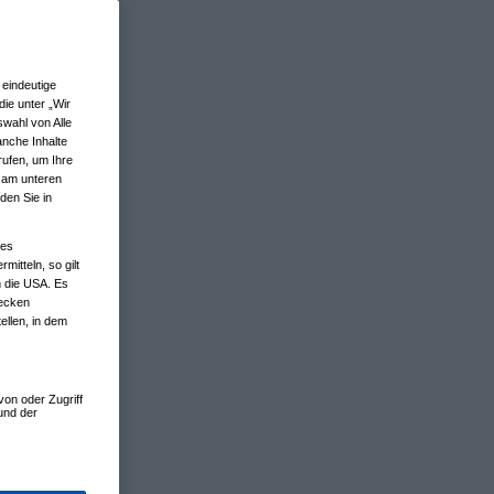
eindeutige
ie unter „Wir
wahl von Alle
anche Inhalte
rufen, um Ihre
n am unteren
den Sie in
nes
tteln, so gilt
n die USA. Es
wecken
ellen, in dem
von oder Zugriff
und der