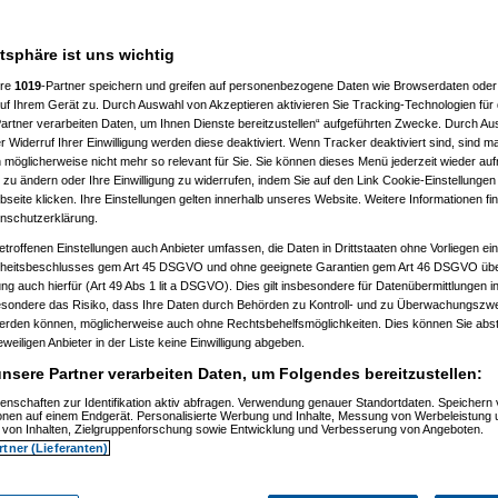
atsphäre ist uns wichtig
%
ere
1019
-Partner speichern und greifen auf personenbezogene Daten wie Browserdaten oder 
f Ihrem Gerät zu. Durch Auswahl von Akzeptieren aktivieren Sie Tracking-Technologien für d
artner verarbeiten Daten, um Ihnen Dienste bereitzustellen“ aufgeführten Zwecke. Durch Aus
 Widerruf Ihrer Einwilligung werden diese deaktiviert. Wenn Tracker deaktiviert sind, sind m
 möglicherweise nicht mehr so relevant für Sie. Sie können dieses Menü jederzeit wieder auf
 zu ändern oder Ihre Einwilligung zu widerrufen, indem Sie auf den Link Cookie-Einstellunge
eite klicken. Ihre Einstellungen gelten innerhalb unseres Website. Weitere Informationen fin
nschutzerklärung.
etroffenen Einstellungen auch Anbieter umfassen, die Daten in Drittstaaten ohne Vorliegen ei
itsbeschlusses gem Art 45 DSGVO und ohne geeignete Garantien gem Art 46 DSGVO übermi
gung auch hierfür (Art 49 Abs 1 lit a DSGVO). Dies gilt insbesondere für Datenübermittlungen i
esondere das Risiko, dass Ihre Daten durch Behörden zu Kontroll- und zu Überwachungsz
werden können, möglicherweise auch ohne Rechtsbehelfsmöglichkeiten. Dies können Sie abst
03.2021, 13:22:08)
eweiligen Anbieter in der Liste keine Einwilligung abgeben.
23:55)
nsere Partner verarbeiten Daten, um Folgendes bereitzustellen:
enschaften zur Identifikation aktiv abfragen. Verwendung genauer Standortdaten. Speichern 
ionen auf einem Endgerät. Personalisierte Werbung und Inhalte, Messung von Werbeleistung 
von Inhalten, Zielgruppenforschung sowie Entwicklung und Verbesserung von Angeboten.
rtner (Lieferanten)
3.2021, 19:14:53)