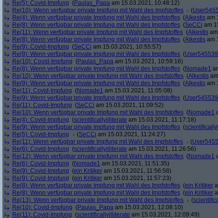
Re(5): Covid-Impfung
(
Paulas_Papa
am 15.03.2021, 10:48:12)
Re(10): Wenn verfügbar private Impfung mit Wahl des Impfstoffes
(
User545
Re(4): Wenn verfügbar private Impfung mit Wahl des Impfstoffes
(
Alkestis
am 1
Re(8): Wenn verfügbar private Impfung mit Wahl des Impfstoffes
(
SeCCi
am 15
Re(11): Wenn verfügbar private Impfung mit Wahl des Impfstoffes
(
Alkestis
am 
Re(8): Wenn verfügbar private Impfung mit Wahl des Impfstoffes
(
Alkestis
am 1
Re(9): Covid-Impfung
(
SeCCi
am 15.03.2021, 10:55:57)
Re(9): Wenn verfügbar private Impfung mit Wahl des Impfstoffes
(
User545539
Re(10): Covid-Impfung
(
Paulas_Papa
am 15.03.2021, 10:59:16)
Re(8): Wenn verfügbar private Impfung mit Wahl des Impfstoffes
(
Nomade1
am
Re(10): Wenn verfügbar private Impfung mit Wahl des Impfstoffes
(
Alkestis
am 
Re(9): Wenn verfügbar private Impfung mit Wahl des Impfstoffes
(
Alkestis
am 1
Re(11): Covid-Impfung
(
Nomade1
am 15.03.2021, 11:05:08)
Re(9): Wenn verfügbar private Impfung mit Wahl des Impfstoffes
(
User545539
Re(11): Covid-Impfung
(
SeCCi
am 15.03.2021, 11:09:52)
Re(10): Wenn verfügbar private Impfung mit Wahl des Impfstoffes
(
Nomade1
a
Re(4): Covid-Impfung
(
scientificallyilliterate
am 15.03.2021, 11:17:18)
Re(9): Wenn verfügbar private Impfung mit Wahl des Impfstoffes
(
scientifically
Re(5): Covid-Impfung
(
SeCCi
am 15.03.2021, 11:24:27)
Re(11): Wenn verfügbar private Impfung mit Wahl des Impfstoffes
(
User545
Re(6): Covid-Impfung
(
scientificallyilliterate
am 15.03.2021, 11:26:56)
Re(12): Wenn verfügbar private Impfung mit Wahl des Impfstoffes
(
Nomade1
a
Re(6): Covid-Impfung
(
Nomade1
am 15.03.2021, 11:51:35)
Re(9): Covid-Impfung
(
ein Kritiker
am 15.03.2021, 11:56:58)
Re(9): Covid-Impfung
(
ein Kritiker
am 15.03.2021, 11:57:23)
Re(8): Wenn verfügbar private Impfung mit Wahl des Impfstoffes
(
ein Kritiker
a
Re(8): Wenn verfügbar private Impfung mit Wahl des Impfstoffes
(
ein Kritiker
a
Re(13): Wenn verfügbar private Impfung mit Wahl des Impfstoffes
(
scientifica
Re(10): Covid-Impfung
(
Paulas_Papa
am 15.03.2021, 12:08:10)
Re(11): Covid-Impfung
(
scientificallyilliterate
am 15.03.2021, 12:09:49)