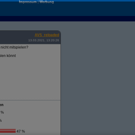
Impressum
|
Werbung
AVS_reloaded
13.03.2021, 13:20:26
nicht mitspielen?
hlen könnt
en
 %
%
47 %