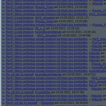
Re(2): Wenn verfügbar private Impfung mit Wahl des Impfstoffes
(
Alkestis
am
Re(3): Wenn verfügbar private Impfung mit Wahl des Impfstoffes
(
Alkestis
am
Re(3): Covid-Impfung
(
Paulas_Papa
am 14.03.2021, 13:16:59)
Re(4): Wenn verfügbar private Impfung mit Wahl des Impfstoffes
(
Paulas_P
Re(4): Wenn verfügbar private Impfung mit Wahl des Impfstoffes
(
AVS_reload
Re(4): Covid-Impfung
(
AVS_reloaded
am 14.03.2021, 13:21:17)
Re(5): Covid-Impfung
(
Paulas_Papa
am 14.03.2021, 13:25:48)
Re(3): Wenn verfügbar private Impfung mit Wahl des Impfstoffes
(
Paulas_P
Re(5): Covid-Impfung
(
M_o_D
am 14.03.2021, 13:33:10)
Re(6): Covid-Impfung
(
scientificallyilliterate
am 14.03.2021, 13:34:16)
Re(6): Covid-Impfung
(
AVS_reloaded
am 14.03.2021, 13:44:08)
Re(3): Wenn verfügbar private Impfung mit Wahl des Impfstoffes
(
AVS_relo
Re(4): Wenn verfügbar private Impfung mit Wahl des Impfstoffes
(
TuxTux
am
Re(4): Wenn verfügbar private Impfung mit Wahl des Impfstoffes
(
Alkestis
am
Re(5): Wenn verfügbar private Impfung mit Wahl des Impfstoffes
(
Alkestis
am
Re(5): Wenn verfügbar private Impfung mit Wahl des Impfstoffes
(
Alkestis
am 1
Re(4): Wenn verfügbar private Impfung mit Wahl des Impfstoffes
(
Alkestis
am 1
Re(5): Wenn verfügbar private Impfung mit Wahl des Impfstoffes
(
Alkestis
am 1
Re(6): Wenn verfügbar private Impfung mit Wahl des Impfstoffes
(
Paulas_P
Re(6): Wenn verfügbar private Impfung mit Wahl des Impfstoffes
(
scientifical
Re(6): Wenn verfügbar private Impfung mit Wahl des Impfstoffes
(
scientifically
Re: ich bin 2x geimpft
(
scientificallyilliterate
am 14.03.2021, 14:57:21)
Re(6): Wenn verfügbar private Impfung mit Wahl des Impfstoffes
(
AVS_relo
Re(5): Wenn verfügbar private Impfung mit Wahl des Impfstoffes
(
AVS_reload
Re(4): Wenn verfügbar private Impfung mit Wahl des Impfstoffes
(
laCall
am 14.
Re(4): Wenn verfügbar private Impfung mit Wahl des Impfstoffes
(
klausiw
am
Re: ich bin 1x geimpft
(
CrashKiller
am 14.03.2021, 16:37:38)
Re(7): Wenn verfügbar private Impfung mit Wahl des Impfstoffes
(
Alkestis
am
Re(6): Wenn verfügbar private Impfung mit Wahl des Impfstoffes
(
Alkestis
am
Re(4): ich bin 1x geimpft
(
Superfast
am 14.03.2021, 18:19:03)