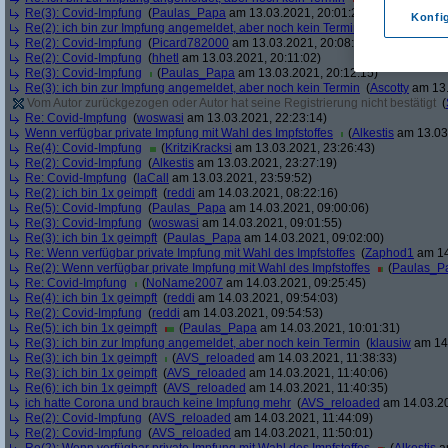
Re(3): Covid-Impfung
(
Paulas_Papa
am 13.03.2021, 20:01:29)
Konfi
Re(2): ich bin zur Impfung angemeldet, aber noch kein Termin
(
soul
am 13.03.
Re(2): Covid-Impfung
(
Picard782000
am 13.03.2021, 20:08:50)
Re(2): Covid-Impfung
(
hhetl
am 13.03.2021, 20:11:02)
Re(3): Covid-Impfung
(
Paulas_Papa
am 13.03.2021, 20:12:15)
Re(3): ich bin zur Impfung angemeldet, aber noch kein Termin
(
Ascotty
am 13.
Vom Autor zurückgezogen oder Autor hat seine Registrierung nicht bestätigt
(
Re: Covid-Impfung
(
woswasi
am 13.03.2021, 22:23:14)
Wenn verfügbar private Impfung mit Wahl des Impfstoffes
(
Alkestis
am 13.03.
Re(4): Covid-Impfung
(
KritziKracksi
am 13.03.2021, 23:26:43)
Re(2): Covid-Impfung
(
Alkestis
am 13.03.2021, 23:27:19)
Re: Covid-Impfung
(
laCall
am 13.03.2021, 23:59:52)
Re(2): ich bin 1x geimpft
(
reddi
am 14.03.2021, 08:22:16)
Re(5): Covid-Impfung
(
Paulas_Papa
am 14.03.2021, 09:00:06)
Re(3): Covid-Impfung
(
woswasi
am 14.03.2021, 09:01:55)
Re(3): ich bin 1x geimpft
(
Paulas_Papa
am 14.03.2021, 09:02:00)
Re: Wenn verfügbar private Impfung mit Wahl des Impfstoffes
(
Zaphod1
am 14
Re(2): Wenn verfügbar private Impfung mit Wahl des Impfstoffes
(
Paulas_P
Re: Covid-Impfung
(
NoName2007
am 14.03.2021, 09:25:45)
Re(4): ich bin 1x geimpft
(
reddi
am 14.03.2021, 09:54:03)
Re(2): Covid-Impfung
(
reddi
am 14.03.2021, 09:54:53)
Re(5): ich bin 1x geimpft
(
Paulas_Papa
am 14.03.2021, 10:01:31)
Re(3): ich bin zur Impfung angemeldet, aber noch kein Termin
(
klausiw
am 14.
Re(3): ich bin 1x geimpft
(
AVS_reloaded
am 14.03.2021, 11:38:33)
Re(3): ich bin 1x geimpft
(
AVS_reloaded
am 14.03.2021, 11:40:06)
Re(6): ich bin 1x geimpft
(
AVS_reloaded
am 14.03.2021, 11:40:35)
ich hatte Corona und brauch keine Impfung mehr
(
AVS_reloaded
am 14.03.20
Re(2): Covid-Impfung
(
AVS_reloaded
am 14.03.2021, 11:44:09)
Re(2): Covid-Impfung
(
AVS_reloaded
am 14.03.2021, 11:50:01)