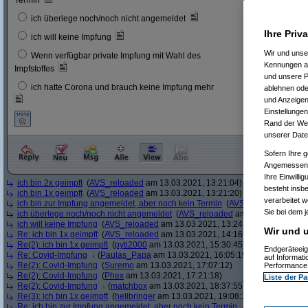
Termin
6
3 %
ich überlege noch/noch nicht angemeldet
Ihre Priv
23
12 
ich will keine Impfung
Wir und uns
Wenn verfügbar private Impfung mit Wahl des
11
6 %
Kennungen au
Impfstoffes
und unsere P
ich hatte Corona und brauch keine Impfung mehr
ablehnen oder
8
4 %
und Anzeigen
Einstellungen
Rand der Webs
unserer Date
Sofern Ihre g
Angemessenhe
Ihre Einwilli
ich bin 2x geimpft
(
AVS_reloaded
am 13.03.2021, 13:21:04)
besteht insb
ich bin 1x geimpft
(
AVS_reloaded
am 13.03.2021, 13:21:20)
verarbeitet 
ich bin zur Impfung angemeldet, aber noch kein Termin
(
AVS_reloaded
am 13.
Sie bei dem j
ich überlege noch/noch nicht angemeldet
(
AVS_reloaded
am 13.03.2021, 13:
ich will keine Impfung
(
AVS_reloaded
am 13.03.2021, 13:24:12)
Wir und u
Re: ich bin 1x geimpft
(
AVS_reloaded
am 13.03.2021, 14:16:51)
Re(2): ich bin 1x geimpft
(
pyti2000
am 13.03.2021, 15:30:45)
Endgeräteeig
Re: Covid-Impfung
(
Paulas_Papa
am 13.03.2021, 16:05:19)
auf Informat
Re(2): Covid-Impfung
(
Suremo
am 13.03.2021, 17:07:12)
Performance 
Re(2): Covid-Impfung
(
Phex
am 13.03.2021, 17:21:18)
Liste der Pa
Re(2): Covid-Impfung
(
matchbox
am 13.03.2021, 18:37:55)
Re(3): ich bin 1x geimpft
(
hellbringer
am 13.03.2021, 19:08:15)
Re: ich bin zur Impfung angemeldet, aber noch kein Termin
(
Ascotty
am 13.0