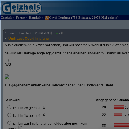
Geizhals
»
Forum
»
Haushalt
»
Covid-Impfung (753 Beiträge, 21073 Mal gelesen)
^
Forum
Haushalt
#
8063759
1 x
x 4
Umfrage: Covid-Impfung
Aus aktuellem Anlaß: wer hat schon, und will nochmal? Wer ist durch? Wer mag 
bewußt als Umfrage angelegt, damit ihr später einen anderen "Zustand" auswä
mfg
AVS
aus gegebenem Anlaß: keine Toleranz gegenüber Fundamentalisten!
Auswahl
Abgegebene Stimm
28
15
ich bin 2x geimpft
22
12 
ich bin 1x geimpft
ich bin zur Impfung angemeldet, aber noch kein
88